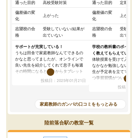
通った目的
高校受験対策
通った目的
定期テス
偏差値の変
偏差値の変
上がった
上がった
化
化
志望校の合
受験していない/結果が
志望校の合
受験して
格
出ていない
格
出ていな
サポートが充実している！
学校の教科書のポイント
うちは田舎で家庭教師なんてできるの
く教えてもらえている
かなと思ってましたが、オンラインで
体験授業を受けて入塾し
良い先生を紹介してくれて息子も毎週
なかなか勉強しない息子
その時間になると自分からタブレット
生が予定表を立ててくれ
を開いてzoomを繋げるようになりまし
つ学習習慣がついてきま
投稿日：2025年01月21日
た！5科目なんでもOKなのもとても気
オンラインで週に一度の
投稿日：20
に入っています
指導が無い日も予定表に
成績もだいぶ下の方でしたが、通い始
したり、LINEでわから
めて1年ほどだった今では平均点以上の
問できるのでとても助か
家庭教師のガンバの口コミをもっとみる
科目が増えてきました！あと1年受験ま
であるので無料の週末教室を使用しな
がら頑張って欲しいと思います！
陸前落合駅の教室一覧