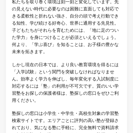
私たちを取り巻く環境は刻一刻と変化しています。先
の見えない時代に必要なのは困難に直面しても対応で
きる柔軟性と折れない強さ、自分の頭で考え行動でき
る知性、学び続ける好奇心、世界に通用する先見性。
子どもたちがそれらを育むためには、「地に足のつい
た学力」を身につけることが必須といえるでしょう。
何より、「学ぶ喜び」を知ることは、お子様の豊かな
未来を拓きます。
しかし現在の日本では、より良い教育環境を得るには
「入学試験」という関門を突破しなければなりませ
ん。効率よく学力を伸ばし、毎年変化する入試制度に
対応するには「塾」の利用が不可欠です。質のいい学
習塾をお探しの保護者様は、塾探しの窓口をぜひご利
用ください。
塾探しの窓口は小学生・中学生・高校生対象の学習塾
検索サイトです。エリアごとに評判の高い塾が登録さ
れており、気になる塾に手軽に、完全無料で資料請求