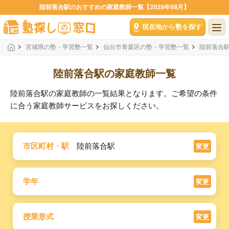
陸前落合駅のおすすめの家庭教師一覧【2026年08月】
現在地から塾を探す
宮城県の塾・学習塾一覧
仙台市青葉区の塾・学習塾一覧
陸前落合
陸前落合駅の家庭教師一覧
陸前落合駅の家庭教師の一覧結果となります。ご希望の条件
に合う家庭教師サービスをお探しください。
市区町村・駅
陸前落合駅
変更
学年
変更
授業形式
変更