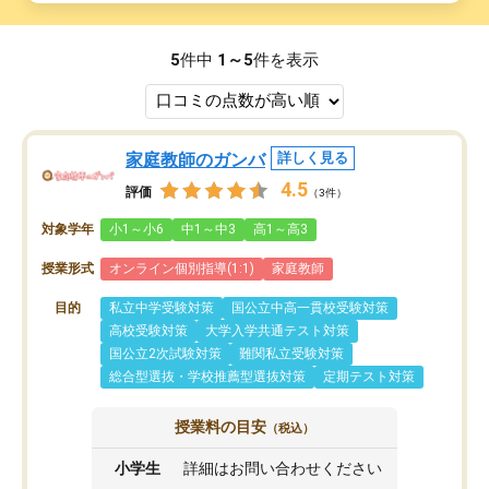
5
件中
1～5
件を表示
家庭教師のガンバ
詳しく見る
4.5
評価
（3件）
対象学年
小1～小6
中1～中3
高1～高3
授業形式
オンライン個別指導(1:1)
家庭教師
目的
私立中学受験対策
国公立中高一貫校受験対策
高校受験対策
大学入学共通テスト対策
国公立2次試験対策
難関私立受験対策
総合型選抜・学校推薦型選抜対策
定期テスト対策
授業料の目安
（税込）
小学生
詳細はお問い合わせください