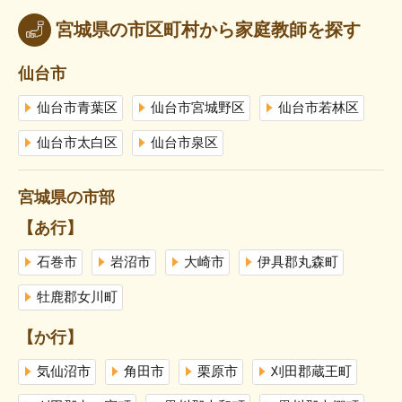
宮城県の市区町村から家庭教師を探す
仙台市
仙台市青葉区
仙台市宮城野区
仙台市若林区
仙台市太白区
仙台市泉区
宮城県の市部
【あ行】
石巻市
岩沼市
大崎市
伊具郡丸森町
牡鹿郡女川町
【か行】
気仙沼市
角田市
栗原市
刈田郡蔵王町