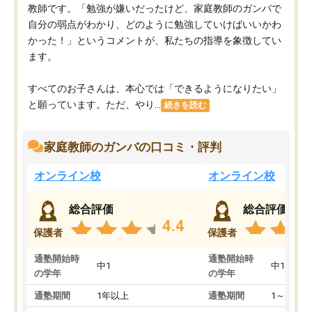
教師です。「勉強が嫌いだったけど、家庭教師のガンバで
自分の弱点がわかり、どのように勉強していけばいいかわ
かった！」というコメントが、私たちの指導を象徴してい
ます。
すべてのお子さんは、本心では「できるようになりたい」
と願っています。ただ、やり...
続きを読む
家庭教師のガンバの口コミ・評判
オンライン校
オンライン校
総合評価
総合評価
4.4
保護者
保護者
通塾開始時
通塾開始時
中1
中1
の学年
の学年
通塾期間
1年以上
通塾期間
1～3ヵ月