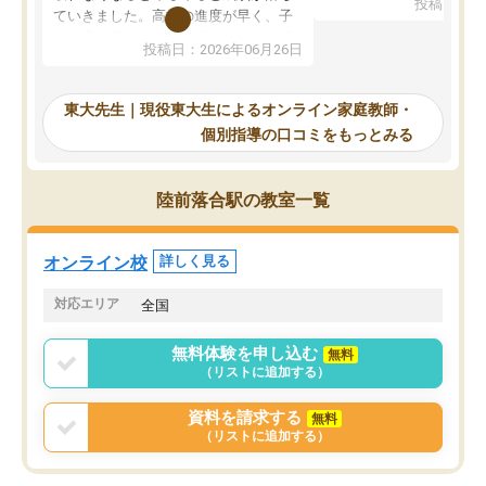
投稿日：20
で、当初は模試でD判定
ていきました。高校の進度が早く、子
していたのですが、やは
供も家に帰って勉強の話すると嫌な反
投稿日：2026年06月26日
験勉強に詳しく、先生か
応を示します。東大先生にお願いして
受け合格できました。ま
からは効率的な計画を先生が立ててく
自習室が毎日使えていつ
れるので、親としても安心です。毎日
東大先生｜現役東大生によるオンライン家庭教師・
るのが心強かったようで
使える自習室とかもあり、わからない
個別指導の口コミをもっとみる
謝です。
ところがあれば先生が回答してくれる
のも重宝しています。
陸前落合駅の教室一覧
オンライン校
詳しく見る
対応エリア
全国
無料体験を申し込む
無料
（リストに追加する）
資料を請求する
無料
（リストに追加する）