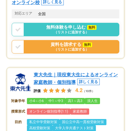
オンライン校
詳しく見る
対応エリア
全国
無料体験を申し込む
無料
（リストに追加する）
資料を請求する
無料
（リストに追加する）
東大先生｜現役東大生によるオンライン
家庭教師・個別指導
詳しく見る
4.2
評価
（10件）
対象学年
小4～小6
中1～中3
高1～高3
浪人生
授業形式
オンライン個別指導(1:1)
家庭教師
目的
私立中学受験対策
国公立中高一貫校受験対策
高校受験対策
大学入学共通テスト対策