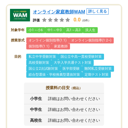
オンライン家庭教師WAM
詳しく見る
0.0
評価
（0件）
対象学年
小1～小6
中1～中3
高1～高3
浪人生
授業形式
オンライン個別指導(1:1)
オンライン個別指導(1:2~)
個別指導(1:1)
家庭教師
目的
私立中学受験対策
国公立中高一貫校受験対策
高校受験対策
大学入学共通テスト対策
国公立2次試験対策
医学部受験
難関私立受験対策
総合型選抜・学校推薦型選抜対策
定期テスト対策
授業料の目安
（税込）
小学生
詳細はお問い合わせください
中学生
詳細はお問い合わせください
高校生
詳細はお問い合わせください