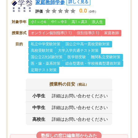
家庭教師学参
詳しく見る
0.0
評価
（0件）
対象学年
小1～小6
中1～中3
高1～高3
浪人生
授業形式
オンライン個別指導(1:1)
個別指導(1:1)
家庭教師
目的
私立中学受験対策
国公立中高一貫校受験対策
高校受験対策
大学入学共通テスト対策
国公立2次試験対策
医学部受験
難関私立受験対策
医・歯・薬系対策
総合型選抜・学校推薦型選抜対策
定期テスト対策
授業料の目安
（税込）
小学生
詳細はお問い合わせください
中学生
詳細はお問い合わせください
高校生
詳細はお問い合わせください
塾探しの窓口編集部からみた