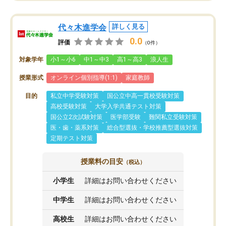
代々木進学会
詳しく見る
0.0
評価
（0件）
対象学年
小1～小6
中1～中3
高1～高3
浪人生
授業形式
オンライン個別指導(1:1)
家庭教師
目的
私立中学受験対策
国公立中高一貫校受験対策
高校受験対策
大学入学共通テスト対策
国公立2次試験対策
医学部受験
難関私立受験対策
医・歯・薬系対策
総合型選抜・学校推薦型選抜対策
定期テスト対策
授業料の目安
（税込）
小学生
詳細はお問い合わせください
中学生
詳細はお問い合わせください
高校生
詳細はお問い合わせください