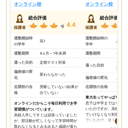
オンライン校
オンライン校
総合評価
総合評価
4.4
保護者
保護者
通塾開始時
通塾開始時の
高1
高3
の学年
学年
通塾期間
4ヵ月～1年未満
通塾期間
4ヵ月
通った目的
定期テスト対策
大学入
通った目的
対策
偏差値の変
変わらなかった
化
偏差値の変化
上がっ
志望校の合
受験していない/結果が
志望校の合格
合格し
格
出ていない
東大生ってやっぱりすご
息子は中学まではそこそ
オンラインだからこそ毎日利用でき学
いたのですが、高校に入
習習慣がついています。
ていけなくなり対面の塾
高校入学してすぐは頑張っていました
でいたので、違うアプロ
が、部活動が忙しくなって学習時間が
考えて入りました。地元
取れなくなるとみるみると成績が落ち