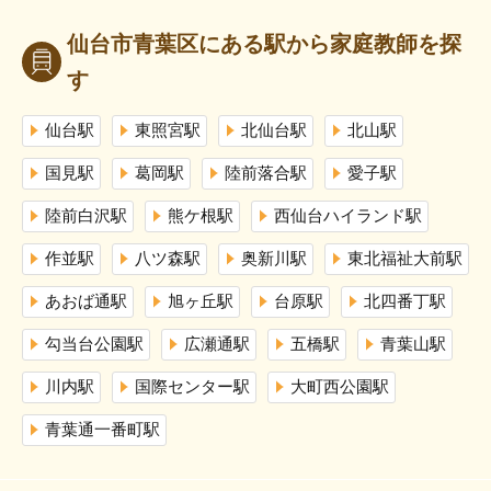
仙台市青葉区にある駅から家庭教師を探
す
仙台駅
東照宮駅
北仙台駅
北山駅
国見駅
葛岡駅
陸前落合駅
愛子駅
陸前白沢駅
熊ケ根駅
西仙台ハイランド駅
作並駅
八ツ森駅
奥新川駅
東北福祉大前駅
あおば通駅
旭ヶ丘駅
台原駅
北四番丁駅
勾当台公園駅
広瀬通駅
五橋駅
青葉山駅
川内駅
国際センター駅
大町西公園駅
青葉通一番町駅