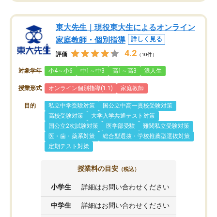
東大先生｜現役東大生によるオンライン
家庭教師・個別指導
詳しく見る
4.2
評価
（10件）
対象学年
小4～小6
中1～中3
高1～高3
浪人生
授業形式
オンライン個別指導(1:1)
家庭教師
目的
私立中学受験対策
国公立中高一貫校受験対策
高校受験対策
大学入学共通テスト対策
国公立2次試験対策
医学部受験
難関私立受験対策
医・歯・薬系対策
総合型選抜・学校推薦型選抜対策
定期テスト対策
授業料の目安
（税込）
小学生
詳細はお問い合わせください
中学生
詳細はお問い合わせください