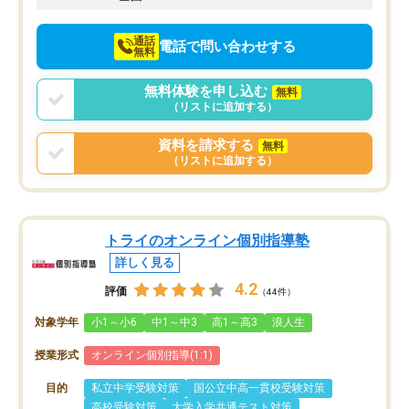
通話
電話で問い合わせする
無料
無料体験を申し込む
無料
（リストに追加する）
資料を請求する
無料
（リストに追加する）
トライのオンライン個別指導塾
詳しく見る
4.2
評価
（44件）
対象学年
小1～小6
中1～中3
高1～高3
浪人生
授業形式
オンライン個別指導(1:1)
目的
私立中学受験対策
国公立中高一貫校受験対策
高校受験対策
大学入学共通テスト対策