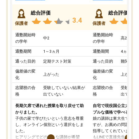
総合評価
総合評価
3.4
保護者
保護者
通塾開始時
通塾開始時
中2
高2
の学年
の学年
通塾期間
1～3ヵ月
通塾期間
4ヵ月～1
通った目的
定期テスト対策
通った目的
難関私立
偏差値の変
偏差値の変
上がった
上がった
化
化
志望校の合
受験していない/結果が
志望校の合
受験して
格
出ていない
格
出ていな
長期欠席で遅れた授業を取り戻せて助
自宅で現役国公立大学生
かりました。
ブルな価格で学べる
子供の家で学びたいという意志を尊重
娘の講師は東大生では無
し、オンライン個別という選択をしま
すが、お薦めの問題集や
した。
指導してくれています。2
ヒアリングでどのような講師が希望
もLINEで直接先生に質問