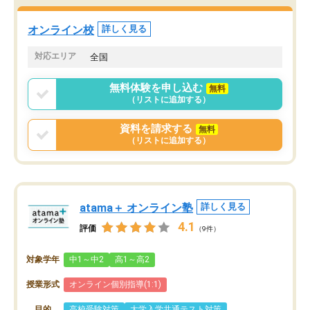
オンライン校
詳しく見る
対応エリア
全国
無料体験を申し込む
無料
（リストに追加する）
資料を請求する
無料
（リストに追加する）
atama＋ オンライン塾
詳しく見る
4.1
評価
（9件）
対象学年
中1～中2
高1～高2
授業形式
オンライン個別指導(1:1)
目的
高校受験対策
大学入学共通テスト対策