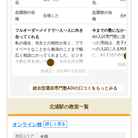
化
化
志望校の合
志望校の合
合格した
合格した
格
格
フルオーダーメイドで一人一人に向き
今までの塾になかったA
AO入試専門塾に息子を
合ってくれる
った理由は、息子が高校
私の場合、先生との相性が良く、プラ
への入試に入る時期に差
イベートなことから勉強のことまで幅
に、AO入試の存在を息
広く相談にのってくれました。ビジネ
してもその制度で合格し
ス的な付き合いでなく、その人の人間
投稿日：20
たことから、AOIに入塾
性までを適切に把握し、むきあってい
投稿日：2024年12月25日
思いました。
るなぁと強く感じることできました。
AOIでは、カウンセリン
また、他の先生の意見も聞いてみたい
で、AO入試を改めて知
と相談すると、他の先生も紹介してく
総合型選抜専門塾AOIの口コミをもっとみる
それに対しての具体的な
ださり、客観的なアドバイスもいただ
ことでした。更に子供の
くことができました（志望理由・自己
る適正等についても詳し
PR等の添削において）。そして、なに
北浦駅の教室一覧
でき、メンターの方々も
より自習室が解放されている点がよか
けてらっしゃいますので
ったです。友達と好きな時間に自習
せることができました。
し、お互いを高めあえる環境がありま
オンライン校
詳しく見る
した。
対応エリア
全国