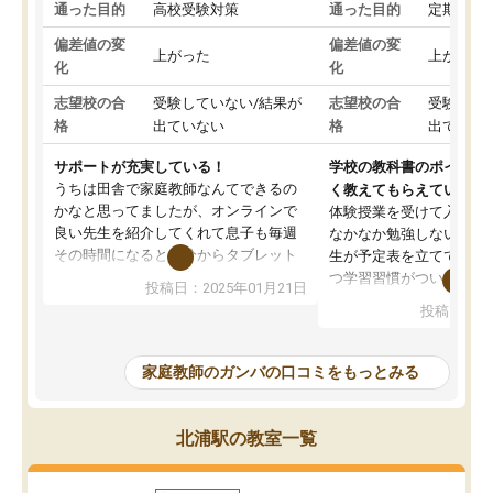
通った目的
高校受験対策
通った目的
定期テス
偏差値の変
偏差値の変
上がった
上がった
化
化
志望校の合
受験していない/結果が
志望校の合
受験して
格
出ていない
格
出ていな
サポートが充実している！
学校の教科書のポイント
うちは田舎で家庭教師なんてできるの
く教えてもらえている
かなと思ってましたが、オンラインで
体験授業を受けて入塾し
良い先生を紹介してくれて息子も毎週
なかなか勉強しない息子
その時間になると自分からタブレット
生が予定表を立ててくれ
を開いてzoomを繋げるようになりまし
つ学習習慣がついてきま
投稿日：2025年01月21日
た！5科目なんでもOKなのもとても気
オンラインで週に一度の
投稿日：20
に入っています
指導が無い日も予定表に
成績もだいぶ下の方でしたが、通い始
したり、LINEでわから
めて1年ほどだった今では平均点以上の
問できるのでとても助か
家庭教師のガンバの口コミをもっとみる
科目が増えてきました！あと1年受験ま
であるので無料の週末教室を使用しな
がら頑張って欲しいと思います！
北浦駅の教室一覧