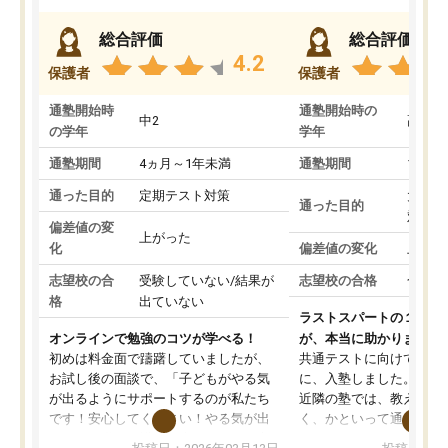
総合評価
総合評価
4.2
保護者
保護者
通塾開始時
通塾開始時の
中2
高3
の学年
学年
通塾期間
4ヵ月～1年未満
通塾期間
1～3
通った目的
定期テスト対策
大学入
通った目的
対策
偏差値の変
上がった
化
偏差値の変化
上がっ
志望校の合
受験していない/結果が
志望校の合格
合格し
格
出ていない
ラストスパートの１か月
オンラインで勉強のコツが学べる！
が、本当に助かりました
初めは料金面で躊躇していましたが、
共通テストに向けての追
お試し後の面談で、「子どもがやる気
に、入塾しました。田舎
が出るようにサポートするのが私たち
近隣の塾では、教えても
です！安心してください！やる気が出
く、かといって通うには
ないのは私たち講師の責任です」と言
が、トライならオンライ