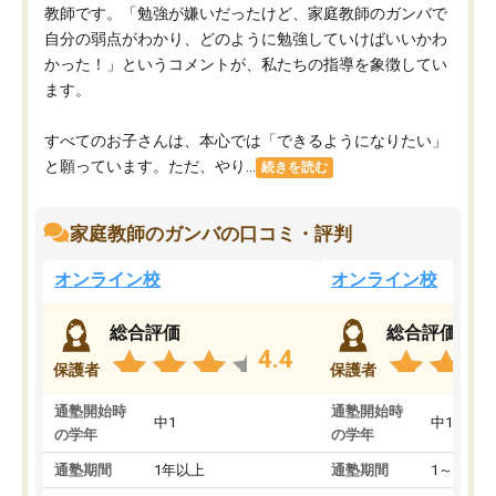
教師です。「勉強が嫌いだったけど、家庭教師のガンバで
自分の弱点がわかり、どのように勉強していけばいいかわ
かった！」というコメントが、私たちの指導を象徴してい
ます。
すべてのお子さんは、本心では「できるようになりたい」
と願っています。ただ、やり...
続きを読む
家庭教師のガンバの口コミ・評判
オンライン校
オンライン校
総合評価
総合評価
4.4
保護者
保護者
通塾開始時
通塾開始時
中1
中1
の学年
の学年
通塾期間
1年以上
通塾期間
1～3ヵ月