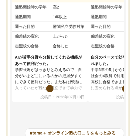
通塾開始時の学年
高2
通塾開始時の学年
中
通塾期間
1年以上
通塾期間
通った目的
難関私立受験対策
通った目的
偏差値の変化
上がった
偏差値の変化
志望校の合格
合格した
志望校の合格
AIが苦手分野を分析してくれる機能が
自分のペースで効率よく
あって便利だった。
れました。
学習状況がはっきりとみえるので、自
中学3年の5月から数学・
分がいまどこにいるのかの把握がすぐ
社会の4教科で利用し、偏
にできて便利だった。また私は部活に
高校に合格できました。
入っていたが難なく両立できて学力で
に固められる点が魅力で
も部活でも結果を残すことができてよ
れる「ウォームアップ」
投稿日：2026年07月10日
投稿日：20
かった。また問題演習の際に、自分が
項目のおかげで、手軽に
一度間違えた問題を繰り返し学習でき
せられます。何度も間違
たので苦手だった英語の克服につなが
「特訓」項目で徹底的に
った点もよかった。ただAIをアピール
め、苦手克服に非常に役
して活用するのは良かった点もあった
また、その日の勉強時間
が、自分で自分の管理ができない人に
元数が可視化されるので
atama＋ オンライン塾の口コミをもっとみる