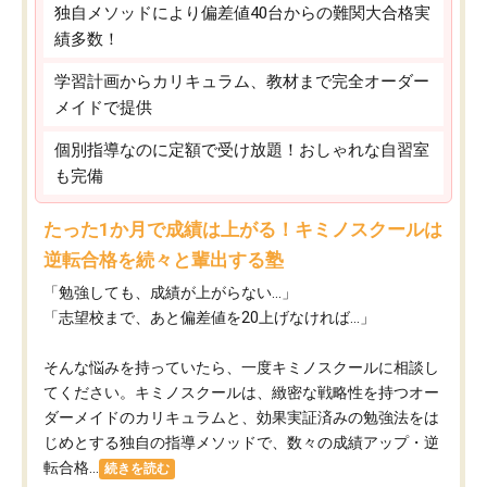
独自メソッドにより偏差値40台からの難関大合格実
績多数！
学習計画からカリキュラム、教材まで完全オーダー
メイドで提供
個別指導なのに定額で受け放題！おしゃれな自習室
も完備
たった1か月で成績は上がる！キミノスクールは
逆転合格を続々と輩出する塾
「勉強しても、成績が上がらない…」
「志望校まで、あと偏差値を20上げなければ…」
そんな悩みを持っていたら、一度キミノスクールに相談し
てください。キミノスクールは、緻密な戦略性を持つオー
ダーメイドのカリキュラムと、効果実証済みの勉強法をは
じめとする独自の指導メソッドで、数々の成績アップ・逆
転合格...
続きを読む