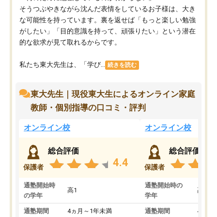
そうつぶやきながら沈んだ表情をしているお子様は、大き
な可能性を持っています。裏を返せば「もっと楽しい勉強
がしたい」「目的意識を持って、頑張りたい」という潜在
的な欲求が見て取れるからです。
私たち東大先生は、「学び...
続きを読む
東大先生｜現役東大生によるオンライン家庭
教師・個別指導の口コミ・評判
オンライン校
オンライン校
総合評価
総合評価
4.4
保護者
保護者
通塾開始時
通塾開始時の
高1
高3
の学年
学年
通塾期間
4ヵ月～1年未満
通塾期間
4ヵ月