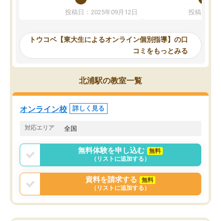
か、オプションは付帯するかなど選ぶ
教科でも)。受講科目や
投稿日：2025年09月12日
投稿日：20
事が出来ました。
めれるので、個人に合っ
講師とのマッチング後講師との初回ミ
ると思います。カリキュ
ーティングを行い、その講師で良いか
いなのがあり(有料)、受
トウコベ【東大生によるオンライン個別指導】の口
他の講師を希望するか子供との相性も
ことをどんなスケジュー
コミをもっとみる
見てから講師を決定する事ができま
くか相談したのですが、
す。
ち期待したものではなく
うちの子は、初回面談の講師の方で決
内容でした。それでも明
北浦駅の教室一覧
定しました。
やる気も出ましたし、苦
くなってきたようなので
オンラインツールを使用した単語帳の
お願いして良かったと思
オンライン校
詳しく見る
共有があり宿題もそちらで出される形
も合わなければチェンジ
でした。
娘は3科目ともずっと同
対応エリア
全国
2ヶ月で担当講師の方がお辞めになると
言う事で講師変更の申し出があり、あ
無料体験を申し込む
無料
まりに短期での変更だった為、塾に通
（リストに追加する）
う事にして退会しました。遅れも取り
戻せ、授業内容や講師の方は良かった
資料を請求する
無料
と思います。
（リストに追加する）