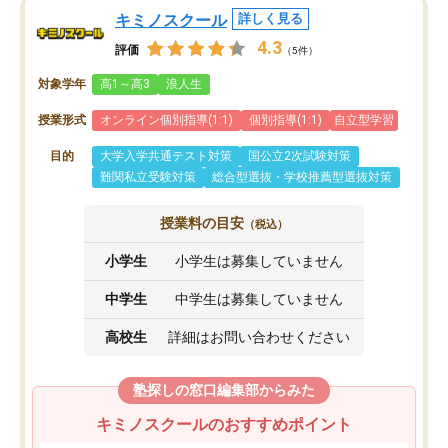
キミノスクール
詳しく見る
4.3
評価
（5件）
対象学年
高1～高3
浪人生
授業形式
オンライン個別指導(1:1)
個別指導(1:1)
自立型学習
目的
大学入学共通テスト対策
国公立2次試験対策
難関私立受験対策
総合型選抜・学校推薦型選抜対策
授業料の目安
（税込）
小学生
小学生は募集していません
中学生
中学生は募集していません
高校生
詳細はお問い合わせください
塾探しの窓口編集部からみた
キミノスクールのおすすめポイント