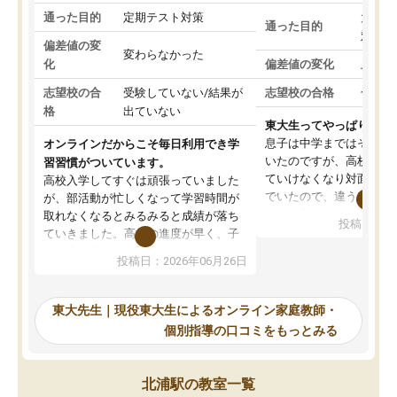
通った目的
定期テスト対策
大学入
通った目的
対策
偏差値の変
変わらなかった
化
偏差値の変化
上がっ
志望校の合
受験していない/結果が
志望校の合格
合格し
格
出ていない
東大生ってやっぱりすご
息子は中学まではそこそ
オンラインだからこそ毎日利用でき学
いたのですが、高校に入
習習慣がついています。
ていけなくなり対面の塾
高校入学してすぐは頑張っていました
でいたので、違うアプロ
が、部活動が忙しくなって学習時間が
考えて入りました。地元
取れなくなるとみるみると成績が落ち
投稿日：20
で、当初は模試でD判定
ていきました。高校の進度が早く、子
していたのですが、やは
供も家に帰って勉強の話すると嫌な反
投稿日：2026年06月26日
験勉強に詳しく、先生か
応を示します。東大先生にお願いして
受け合格できました。ま
からは効率的な計画を先生が立ててく
自習室が毎日使えていつ
れるので、親としても安心です。毎日
東大先生｜現役東大生によるオンライン家庭教師・
るのが心強かったようで
使える自習室とかもあり、わからない
個別指導の口コミをもっとみる
謝です。
ところがあれば先生が回答してくれる
のも重宝しています。
北浦駅の教室一覧