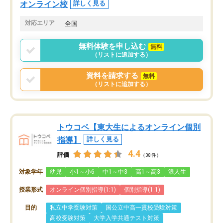
オンライン校
詳しく見る
対応エリア
全国
無料体験を申し込む
無料
（リストに追加する）
資料を請求する
無料
（リストに追加する）
トウコベ【東大生によるオンライン個別
指導】
詳しく見る
4.4
評価
（38件）
対象学年
幼児
小1～小6
中1～中3
高1～高3
浪人生
授業形式
オンライン個別指導(1:1)
個別指導(1:1)
目的
私立中学受験対策
国公立中高一貫校受験対策
高校受験対策
大学入学共通テスト対策