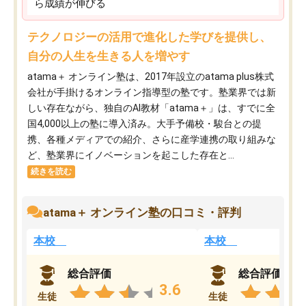
ら成績が伸びる
テクノロジーの活用で進化した学びを提供し、
自分の人生を生きる人を増やす
atama＋ オンライン塾は、2017年設立のatama plus株式
会社が手掛けるオンライン指導型の塾です。塾業界では新
しい存在ながら、独自のAI教材「atama＋」は、すでに全
国4,000以上の塾に導入済み。大手予備校・駿台との提
携、各種メディアでの紹介、さらに産学連携の取り組みな
ど、塾業界にイノベーションを起こした存在と...
続きを読む
atama＋ オンライン塾の口コミ・評判
本校
本校
総合評価
総合評価
3.6
生徒
生徒