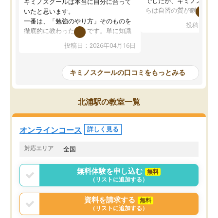
でしたが、キミノスクー
キミノスクールは本当に自分に合って
らは自習の質が劇的に変
いたと思います。
先生が毎日何をすべきか
一番は、「勉強のやり方」そのものを
投稿日：20
を明確にしてくれるので
徹底的に教わったことです。単に知識
ずに学習に取り組めるよ
を詰め込むのではなく、自学自習の習
投稿日：2026年04月16日
が一番の収穫です。
慣が身につくよう並走してくれるの
授業で教えてもらうとい
で、通塾日以外も机に向かうのが苦で
の仕方をコーチングして
はなくなりました。
キミノスクールの口コミをもっとみる
ルなので、家での学習習
身につきました。結果と
講師の方との距離も近く、親身なコー
た英語の偏差値が10以上
チングのおかげで、停滞期もモチベー
北浦駅の教室一覧
していた公立高校に無事
ションを維持できました。「やらされ
た。自分から学ぶ姿勢を
る勉強」から「目標のための勉強」へ
たい家庭には本当におす
意識が変わったことが、目標校への合
オンラインコース
詳しく見る
思います。
格に繋がったと思います。
対応エリア
全国
無料体験を申し込む
無料
（リストに追加する）
資料を請求する
無料
（リストに追加する）