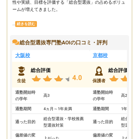
性や実績、目標を評価する「総合型選抜」の占めるボリュ
ームが増えてきました。
...
続きを読む
総合型選抜専門塾AOIの口コミ・評判
大阪校
京都校
総合評価
総合評価
4.0
生徒
保護者
通塾開始時
通塾開始時
高3
高2
の学年
の学年
通塾期間
4ヵ月～1年未満
通塾期間
1年以上
総合型選抜・学校推薦
総合型選
通った目的
通った目的
型選抜対策
型選抜対
偏差値の変
偏差値の変
上がった
上がった