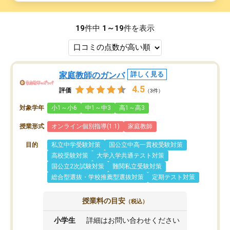
19
件中
1～19
件を表示
家庭教師のガンバ
詳しく見る
4.5
評価
（3件）
対象学年
小1～小6
中1～中3
高1～高3
授業形式
オンライン個別指導(1:1)
家庭教師
目的
私立中学受験対策
国公立中高一貫校受験対策
高校受験対策
大学入学共通テスト対策
国公立2次試験対策
難関私立受験対策
総合型選抜・学校推薦型選抜対策
定期テスト対策
授業料の目安
（税込）
小学生
詳細はお問い合わせください