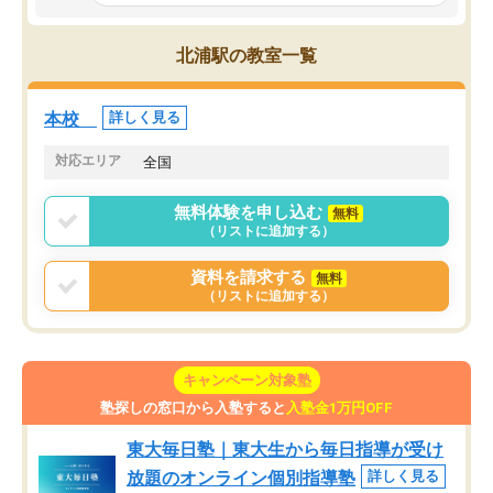
とっては難しい部分もあるのではない
しながら意欲的に取り組
かと思った。
常に効果を実感している
になった現在も大学受験
北浦駅の教室一覧
して利用しており、自信
すめできる塾です。
本校
詳しく見る
対応エリア
全国
無料体験を申し込む
無料
（リストに追加する）
資料を請求する
無料
（リストに追加する）
キャンペーン対象塾
塾探しの窓口から入塾すると
入塾金1万円OFF
東大毎日塾｜東大生から毎日指導が受け
放題のオンライン個別指導塾
詳しく見る