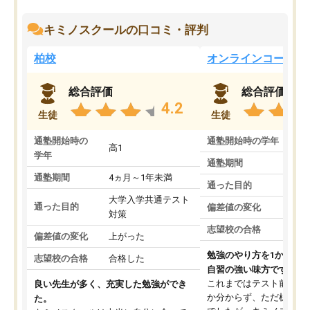
キミノスクールの口コミ・評判
柏校
オンラインコース
総合評価
総合評価
4.2
生徒
生徒
通塾開始時の
通塾開始時の学年
中
高1
学年
通塾期間
通塾期間
4ヵ月～1年未満
通った目的
大学入学共通テスト
通った目的
偏差値の変化
対策
志望校の合格
偏差値の変化
上がった
勉強のやり方を1から教
志望校の合格
合格した
自習の強い味方です。
これまではテスト前に何
良い先生が多く、充実した勉強ができ
か分からず、ただ机に座
た。