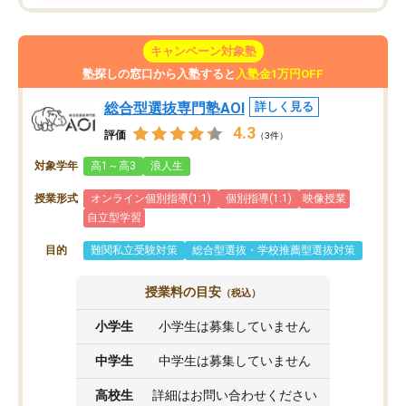
キャンペーン対象塾
塾探しの窓口から入塾すると
入塾金1万円OFF
総合型選抜専門塾AOI
詳しく見る
4.3
評価
（3件）
対象学年
高1～高3
浪人生
授業形式
オンライン個別指導(1:1)
個別指導(1:1)
映像授業
自立型学習
目的
難関私立受験対策
総合型選抜・学校推薦型選抜対策
授業料の目安
（税込）
小学生
小学生は募集していません
中学生
中学生は募集していません
高校生
詳細はお問い合わせください