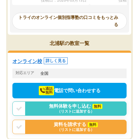
投稿日：2026年03月13日
投稿日：20
ってくださり、確かに！と考えて、思
可能なので本当に助かり
い切って入塾しました。英語が苦手だ
テストの内容重視でした
ったんですが、学生の先生から学ぶこ
らないところをピンポイ
トライのオンライン個別指導塾の口コミをもっとみ
とで、勉強のコツみたいなものをつか
頂いて、とてもわかりや
る
み、徐々に成績が上がったらいいなと
していました。一生を左
思っていました。何が今足りないのか
スト、多少お金がかかっ
を的確に指導いただき、子どももびっ
思い切って入塾してよか
北浦駅の教室一覧
くりするほど楽しんでやる気を持って
塾を受けています。狙い通り、少しず
つ成績も上がり、苦手意識も無くなっ
オンライン校
詳しく見る
てきたので、さらに苦手な数学も追加
でお願いしました。来年の高校受験に
対応エリア
全国
向けて頑張っています。
通話
電話で問い合わせする
無料
無料体験を申し込む
無料
（リストに追加する）
資料を請求する
無料
（リストに追加する）