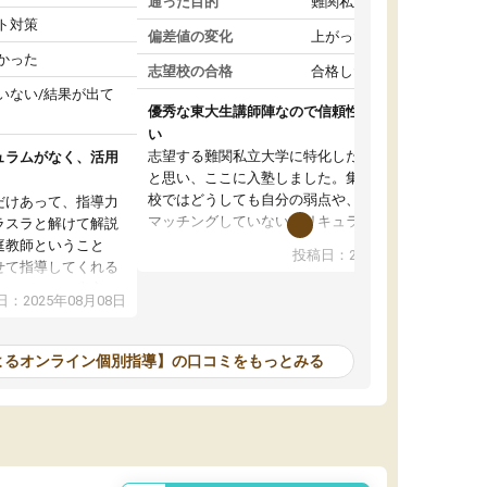
通った目的
難関私立受験対策
ト対策
偏差値の変化
上がった
かった
志望校の合格
合格した
いない/結果が出て
優秀な東大生講師陣なので信頼性や安心感が高
い
志望する難関私立大学に特化した準備をしたい
ュラムがなく、活用
と思い、ここに入塾しました。集団指導の予備
校ではどうしても自分の弱点や、志望校対策に
だけあって、指導力
マッチングしていないカリキュラムに不安を感
ラスラと解けて解説
じたからです。
庭教師ということ
投稿日：2024年02月19日
また受験のノウハウを蓄積している優秀な東大
せて指導してくれる
生講師陣をそろえていることや、完全オンライ
ラムがない。当方
：2025年08月08日
ン制というのも、ここを選んだ重要なポイント
るため、学校の教科
です。実際に入塾してみると、きめ細かいマン
な形で活用をさせて
ツーマン指導によって、自分の志望校にふさわ
間を使って進められる
よるオンライン個別指導】の口コミをもっとみる
しいオリジナルのカリキュラムを提案してくれ
であれば自学自習で
ました。
1時間の代金がそれな
また24時間いつでもLINEで講師に相談できるの
用の仕方をしたかっ
で、深夜に家で勉強していて疑問や不安が生じ
これといった提案も
ても、直ぐに解消できたのは、大きなメリット
分からず辞めること
と感じました。
ていけない子にはい