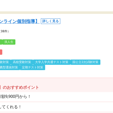
ンライン個別指導】
詳しく見る
（38件）
3
浪人生
)
験対策
高校受験対策
大学入学共通テスト対策
国公立2次試験対策
薦型選抜対策
定期テスト対策
】のおすすめポイント
9,900円から！
してくれる！