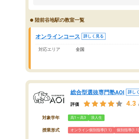
ました。「やらされる勉強」から「目標のため
学
の勉強」へ意識が変わったことが、目標校への
て
合格に繋がったと思います。
望
陸前谷地駅の教室一覧
分
当
オンラインコース
詳しく見る
対応エリア
全国
総合型選抜専門塾AOI
詳し
4.3
評価
対象学年
高1～高3
浪人生
授業形式
オンライン個別指導(1:1)
個別指導(1:1