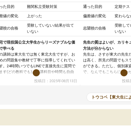
った目的
難関私立受験対策
通った目的
定期テス
差値の変化
上がった
偏差値の変化
変わらな
受験していない/結果が出て
受験して
望校の合格
志望校の合格
いない
いない
宅で現役国公立大学生からリーズナブルな価
先生の質はよいが、カリキ
で学べる
方法が分からない
の講師は東大生では無く東北大生ですが、お
先生は、さすが東大の先生
めの問題集や教材で丁寧に指導してくれてい
は高く、所見の問題でもス
す。24時間いつでもLINEで直接先生に質問で
ができる。ただし、個別家
ます(どの教科でも)。受講科目や時間も自由
で、なんでもこちらに合わ
決めれるので、個人に合った勉強ができると
のだが、具体的なカリキュ
投稿日：2025年08月13日
投稿日
います。カリキュラム相談みたいなのがあり
は、授業の先取り学習をす
有料)、受験までにどんなことをどんなスケジ
書を一緒に進めていくよう
ールでやっていくか相談したのですが、それ
いただいたが、1時間の時
トウコベ【東大生に
いまいち期待したものではなくふわっとした
範囲は限られており、それ
容でした。それでも明らかに本人のやる気も
進めて良いように思った。
ましたし、苦手科目が楽しくなってきたよう
りに高いため、有意義な利
ので、トウコベにお願いして良かったと思い
たが、大学生の先生からは
す。講師も合わなければチェンジできます
なく、上手い活用の仕方が
、娘は3科目ともずっと同じ先生です。
とした。学校の授業につい