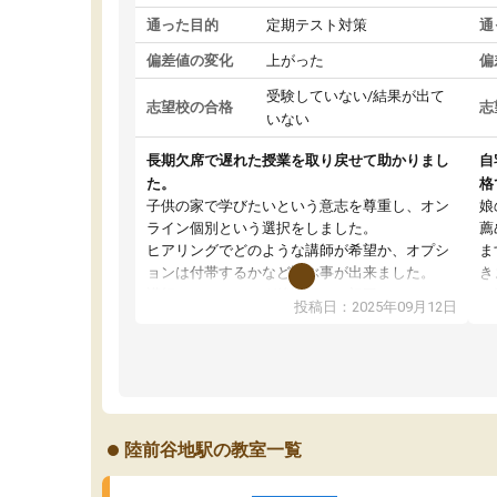
通った目的
定期テスト対策
通
偏差値の変化
上がった
偏
受験していない/結果が出て
志望校の合格
志
いない
長期欠席で遅れた授業を取り戻せて助かりまし
自
た。
格
子供の家で学びたいという意志を尊重し、オン
娘
ライン個別という選択をしました。
薦
ヒアリングでどのような講師が希望か、オプシ
ま
ョンは付帯するかなど選ぶ事が出来ました。
き
講師とのマッチング後講師との初回ミーティン
に
投稿日：2025年09月12日
グを行い、その講師で良いか他の講師を希望す
思
るか子供との相性も見てから講師を決定する事
(
ができます。
ュ
うちの子は、初回面談の講師の方で決定しまし
は
た。
内
出
陸前谷地駅の教室一覧
オンラインツールを使用した単語帳の共有があ
な
り宿題もそちらで出される形でした。
ま
2ヶ月で担当講師の方がお辞めになると言う事で
が