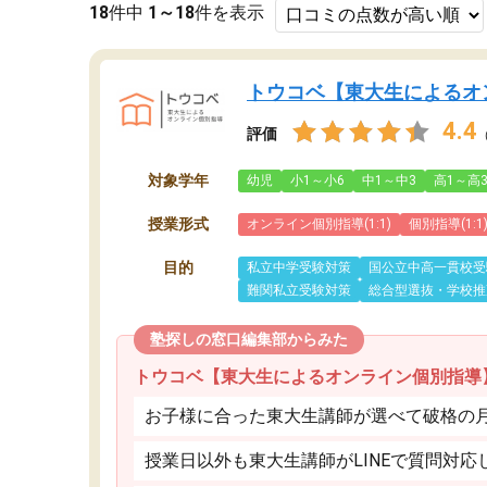
18
件中
1～18
件を表示
トウコベ【東大生によるオ
4.4
評価
対象学年
幼児
小1～小6
中1～中3
高1～高
授業形式
オンライン個別指導(1:1)
個別指導(1:1
目的
私立中学受験対策
国公立中高一貫校受
難関私立受験対策
総合型選抜・学校推
塾探しの窓口編集部からみた
トウコベ【東大生によるオンライン個別指導
お子様に合った東大生講師が選べて破格の月額
授業日以外も東大生講師がLINEで質問対応