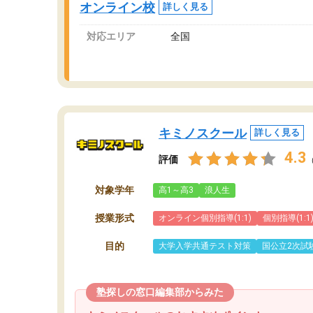
オンライン校
詳しく見る
講師変更の申し出があり、あまりに短期での変
更だった為、塾に通う事にして退会しました。
対応エリア
全国
遅れも取り戻せ、授業内容や講師の方は良かっ
たと思います。
キミノスクール
詳しく見る
4.3
評価
対象学年
高1～高3
浪人生
授業形式
オンライン個別指導(1:1)
個別指導(1:1
目的
大学入学共通テスト対策
国公立2次試
塾探しの窓口編集部からみた