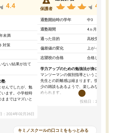
4.4
4.6
保護者
通塾開始時の学年
中3
通塾期間
4ヵ月～1年未満
1年未満
通った目的
高校受験対策
ト対策
偏差値の変化
上がった
志望校の合格
合格した
いない/結果が出て
学力アップのための勉強法が身につく
マンツーマンの個別指導ということもあって、
先生との距離感は縮まります。慣れてくれば多
の塾
少の雑談もあるようで、楽しみながら学習を進
ませんでしたが、勉
められます。
ています。小学校時
単に学力アップを目指した詰め込み授業ではな
のままではマズいと
投稿日：2024年01月08日
く、勉強の進め方もアドバイスしてくれます。
。
自然と勉強の習慣が身について、学力もアップ
ので、小学校時代の
：2024年02月26日
していきました。
たのが大きかったで
オンラインコースだと一人での学習となって、
、すぐに授業につい
初めはモチベーションの維持が難しかったよう
苦手科目の意識もな
キミノスクールの口コミをもっとみる