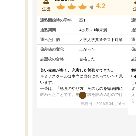
4.2
生徒
通塾開始時の学年
高1
通
通塾期間
4ヵ月～1年未満
通
通った目的
大学入学共通テスト対策
通
偏差値の変化
上がった
偏
志望校の合格
合格した
志
良い先生が多く、充実した勉強ができた。
勉
キミノスクールは本当に自分に合っていたと思
い
います。
こ
一番は、「勉強のやり方」そのものを徹底的に
ず
教わったことです。単に知識を詰め込むのでは
ス
なく、自学自習の習慣が身につくよう並走して
り
投稿日：2026年04月16日
くれるので、通塾日以外も机に向かうのが苦で
ル
はなくなりました。
習
す
講師の方との距離も近く、親身なコーチングの
授
おかげで、停滞期もモチベーションを維持でき
コ