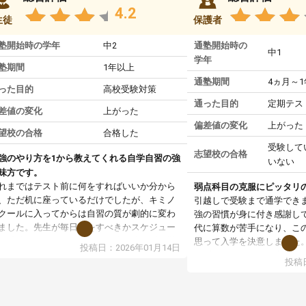
4.2
生徒
保護者
塾開始時の学年
中2
通塾開始時の
中1
学年
塾期間
1年以上
通塾期間
4ヵ月～
った目的
高校受験対策
通った目的
定期テス
差値の変化
上がった
偏差値の変化
上がった
望校の合格
合格した
受験して
志望校の合格
強のやり方を1から教えてくれる自学自習の強
いない
味方です。
れまではテスト前に何をすればいいか分から
弱点科目の克服にピッタリ
、ただ机に座っているだけでしたが、キミノ
引越しで受験まで通学でき
クールに入ってからは自習の質が劇的に変わ
強の習慣が身に付き感謝し
ました。先生が毎日何をすべきかスケジュー
代に算数が苦手になり、こ
を明確にしてくれるので、自分が迷わずに学
思って入学を決意しました
投稿日：2026年01月14日
に取り組めるようになったのが一番の収穫で
まず、マンツーマン指導な
投稿日
。
基礎からスタートして頂い
業で教えてもらうというより、勉強の仕方を
す。基礎を理解してからは
ーチングしてもらうスタイルなので、家での
ていけるようになったし、