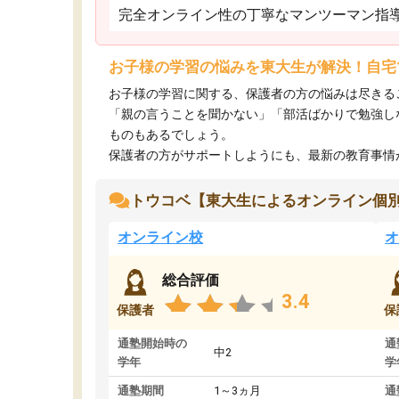
完全オンライン性の丁寧なマンツーマン指
お子様の学習の悩みを東大生が解決！自宅
お子様の学習に関する、保護者の方の悩みは尽きる
「親の言うことを聞かない」「部活ばかりで勉強し
ものもあるでしょう。
保護者の方がサポートしようにも、最新の教育事情がわ
トウコベ【東大生によるオンライン個
オンライン校
オ
総合評価
3.4
保護者
保
通塾開始時の
通
中2
学年
学
通塾期間
1～3ヵ月
通