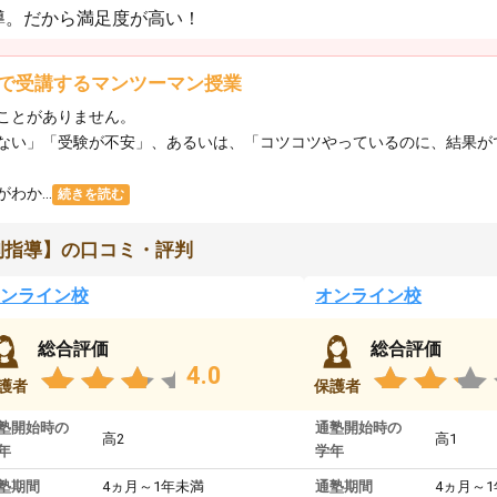
導。だから満足度が高い！
で受講するマンツーマン授業
ことがありません。
ない」「受験が不安」、あるいは、「コツコツやっているのに、結果が
か...
続きを読む
別指導】の口コミ・評判
ンライン校
オンライン校
総合評価
総合評価
4.0
護者
保護者
塾開始時の
通塾開始時の
高2
高1
年
学年
塾期間
4ヵ月～1年未満
通塾期間
4ヵ月～