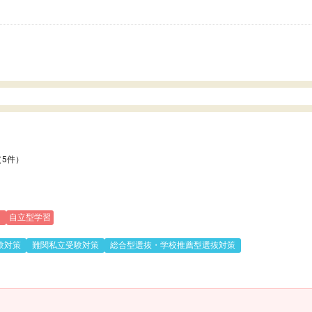
いのかも。
（5件）
)
自立型学習
験対策
難関私立受験対策
総合型選抜・学校推薦型選抜対策