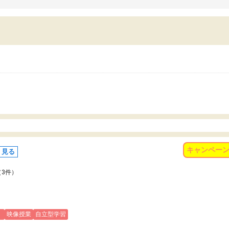
習習慣がしっかり身につきました。結果とし
くなりました。
苦手だった英語の偏差値が10以上上がり、志
また、苦手な科目ができる
していた公立高校に無事合格できました。自
で、得意科目に取り組む姿
から学ぶ姿勢を身につけさせたい家庭には本
受験も大事ですが、苦手科
におすすめの塾だと思います。
重要性を再認識しました。
なる自信を身につけたこと
有り難うございました。
キャンペー
く見る
（3件）
)
映像授業
自立型学習