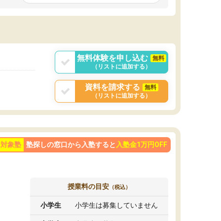
です。ただ、授業内容が楽しかったせいか、自
発的に学習する習慣ができました。
ようになった影響
勢も変わりました。
目を克服することの
学べばできるように
が大きかったです。
無料体験を申し込む
無料
（リストに追加する）
資料を請求する
無料
（リストに追加する）
ン対象塾
塾探しの窓口から入塾すると
入塾金1万円OFF
授業料の目安
（税込）
小学生
小学生は募集していません