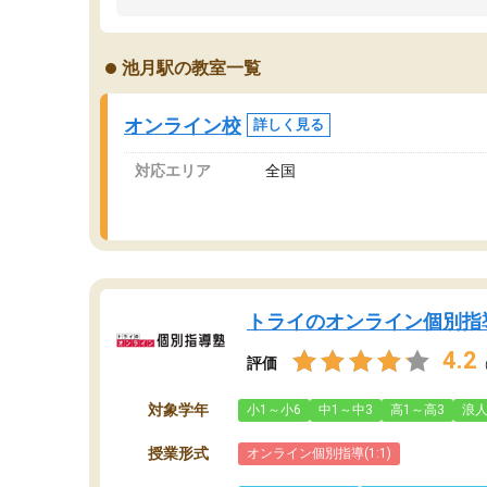
うちの子は、初回面談の講師の方で決定しまし
は
た。
内
出
池月駅の教室一覧
オンラインツールを使用した単語帳の共有があ
な
り宿題もそちらで出される形でした。
ま
2ヶ月で担当講師の方がお辞めになると言う事で
が
オンライン校
詳しく見る
講師変更の申し出があり、あまりに短期での変
更だった為、塾に通う事にして退会しました。
対応エリア
全国
遅れも取り戻せ、授業内容や講師の方は良かっ
たと思います。
トライのオンライン個別指
4.2
評価
対象学年
小1～小6
中1～中3
高1～高3
浪
授業形式
オンライン個別指導(1:1)