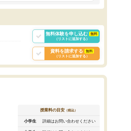
しいオリジナルのカリキュラムを提案してくれ
であれば自学自習で
ました。
1時間の代金がそれな
また24時間いつでもLINEで講師に相談できるの
用の仕方をしたかっ
で、深夜に家で勉強していて疑問や不安が生じ
これといった提案も
ても、直ぐに解消できたのは、大きなメリット
分からず辞めること
と感じました。
ていけない子にはい
無料体験を申し込む
無料
（リストに追加する）
資料を請求する
無料
（リストに追加する）
授業料の目安
（税込）
小学生
詳細はお問い合わせください