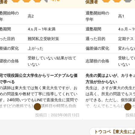
護者
保護者
塾開始時の
通塾開始時の
高2
高1
年
学年
塾期間
4ヵ月～1年未満
通塾期間
4ヵ月～
った目的
難関私立受験対策
通った目的
定期テス
差値の変化
上がった
偏差値の変化
変わらな
受験していない/結果が出て
受験して
望校の合格
志望校の合格
いない
いない
宅で現役国公立大学生からリーズナブルな価
先生の質はよいが、カリキ
で学べる
方法が分からない
の講師は東大生では無く東北大生ですが、お
先生は、さすが東大の先生
めの問題集や教材で丁寧に指導してくれてい
は高く、所見の問題でもス
す。24時間いつでもLINEで直接先生に質問で
ができる。ただし、個別家
ます(どの教科でも)。受講科目や時間も自由
で、なんでもこちらに合わ
決めれるので、個人に合った勉強ができると
のだが、具体的なカリキュ
投稿日：2025年08月13日
投稿日
います。カリキュラム相談みたいなのがあり
は、授業の先取り学習をす
有料)、受験までにどんなことをどんなスケジ
書を一緒に進めていくよう
ールでやっていくか相談したのですが、それ
いただいたが、1時間の時
トウコベ【東大生に