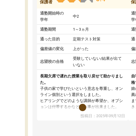
保護者
保
通塾開始時の
通
中2
学年
学
通塾期間
1～3ヵ月
通
通った目的
定期テスト対策
通
偏差値の変化
上がった
偏
受験していない/結果が出て
志望校の合格
志
いない
長期欠席で遅れた授業を取り戻せて助かりまし
自
た。
格
子供の家で学びたいという意志を尊重し、オン
娘
ライン個別という選択をしました。
薦
ヒアリングでどのような講師が希望か、オプシ
ま
ョンは付帯するかなど選ぶ事が出来ました。
き
講師とのマッチング後講師との初回ミーティン
に
投稿日：2025年09月12日
グを行い、その講師で良いか他の講師を希望す
思
るか子供との相性も見てから講師を決定する事
(
ができます。
ュ