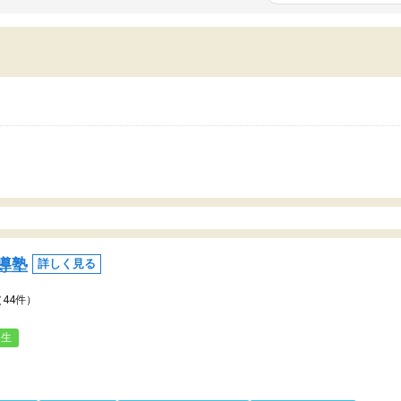
いまいち期待したものではなくふわっとした
範囲は限られており、それ
容でした。それでも明らかに本人のやる気も
進めて良いように思った。
ましたし、苦手科目が楽しくなってきたよう
りに高いため、有意義な利
ので、トウコベにお願いして良かったと思い
たが、大学生の先生からは
す。講師も合わなければチェンジできます
なく、上手い活用の仕方が
、娘は3科目ともずっと同じ先生です。
とした。学校の授業につい
いのかも。
導塾
詳しく見る
（44件）
人生