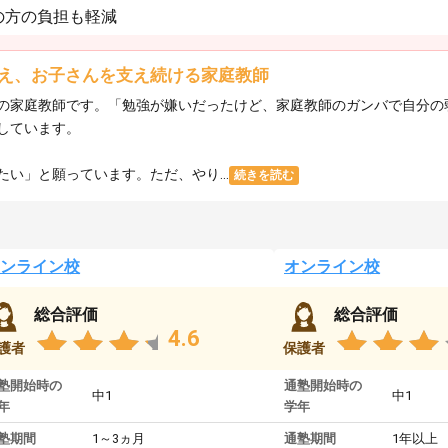
の方の負担も軽減
え、お子さんを支え続ける家庭教師
の家庭教師です。「勉強が嫌いだったけど、家庭教師のガンバで自分の
しています。
い」と願っています。ただ、やり...
続きを読む
ンライン校
オンライン校
総合評価
総合評価
4.6
護者
保護者
塾開始時の
通塾開始時の
中1
中1
年
学年
塾期間
1～3ヵ月
通塾期間
1年以上