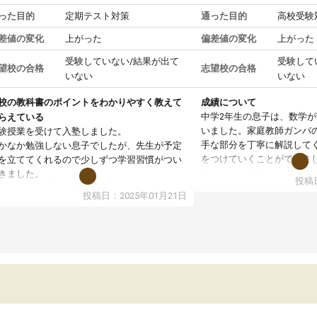
った目的
定期テスト対策
通った目的
高校受験
差値の変化
上がった
偏差値の変化
上がった
受験していない/結果が出て
受験して
望校の合格
志望校の合格
いない
いない
校の教科書のポイントをわかりやすく教えて
成績について
中学2年生の息子は、数学
らえている
いました。家庭教師ガンバ
験授業を受けて入塾しました。
手な部分を丁寧に解説して
かなか勉強しない息子でしたが、先生が予定
をつけていくことができま
を立ててくれるので少しずつ学習習慣がつい
期テストの成績が10点以上
きました。
投稿日
ても喜んでいます。
ンラインで週に一度の受講ですが、指導が無
投稿日：2025年01月21日
日も予定表に基づいて勉強したり、LINEでわ
らないところを質問できるのでとても助かっ
います。