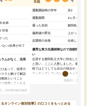
生徒
通塾開始時の学年
高3
通塾期間
4ヵ月～1年未満
1年未満
通った目的
難関私立受験対策
ト対策
偏差値の変化
上がった
かった
志望校の合格
合格した
いない/結果が出て
優秀な東大生講師陣なので信頼性や安心感が高
い
志望する難関私立大学に特化した準備をしたい
ュラムがなく、活用
と思い、ここに入塾しました。集団指導の予備
校ではどうしても自分の弱点や、志望校対策に
だけあって、指導力
マッチングしていないカリキュラムに不安を感
ラスラと解けて解説
じたからです。
庭教師ということ
投稿日：2024年02月19日
また受験のノウハウを蓄積している優秀な東大
せて指導してくれる
生講師陣をそろえていることや、完全オンライ
ラムがない。当方
：2025年08月08日
ン制というのも、ここを選んだ重要なポイント
るため、学校の教科
です。実際に入塾してみると、きめ細かいマン
な形で活用をさせて
ツーマン指導によって、自分の志望校にふさわ
間を使って進められる
よるオンライン個別指導】の口コミをもっとみる