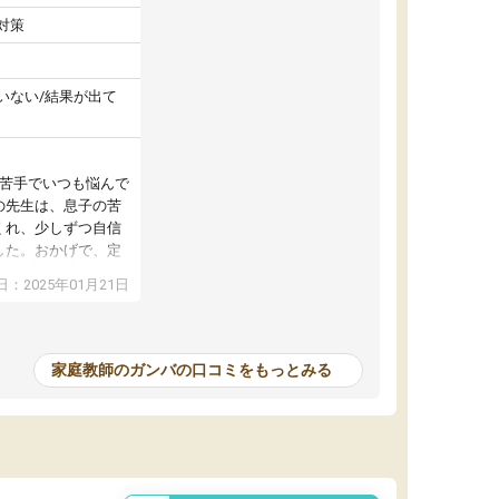
対策
いない/結果が出て
が苦手でいつも悩んで
の先生は、息子の苦
くれ、少しずつ自信
した。おかげで、定
アップし、本人もと
：2025年01月21日
家庭教師のガンバの口コミをもっとみる