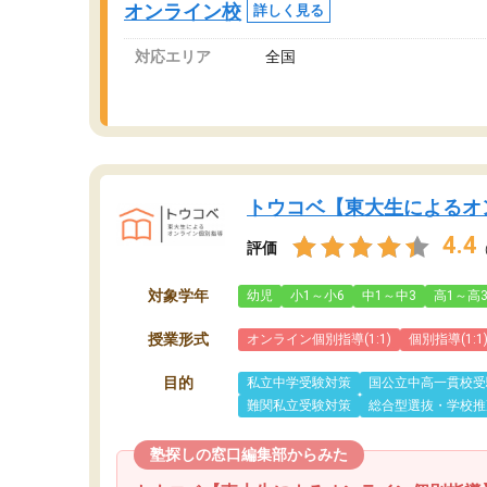
オンライン校
詳しく見る
対応エリア
全国
トウコベ【東大生によるオ
4.4
評価
対象学年
幼児
小1～小6
中1～中3
高1～高
授業形式
オンライン個別指導(1:1)
個別指導(1:1
目的
私立中学受験対策
国公立中高一貫校受
難関私立受験対策
総合型選抜・学校推
塾探しの窓口編集部からみた