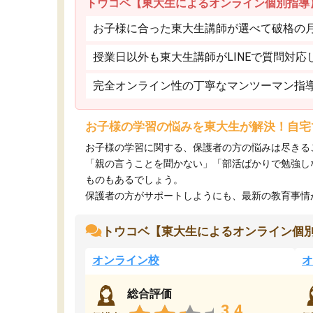
トウコベ【東大生によるオンライン個別指導
お子様に合った東大生講師が選べて破格の月額
授業日以外も東大生講師がLINEで質問対応
完全オンライン性の丁寧なマンツーマン指
お子様の学習の悩みを東大生が解決！自宅
お子様の学習に関する、保護者の方の悩みは尽きる
「親の言うことを聞かない」「部活ばかりで勉強し
ものもあるでしょう。
保護者の方がサポートしようにも、最新の教育事情がわ
トウコベ【東大生によるオンライン個
オンライン校
オ
総合評価
3.4