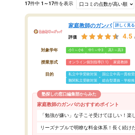
17
件中
1～17
件を表示
家庭教師のガンバ
詳しく見る
4.5
評価
対象学年
小1～小6
中1～中3
高1～高3
授業形式
オンライン個別指導(1:1)
家庭教師
目的
私立中学受験対策
国公立中高一貫校受
難関私立受験対策
総合型選抜・学校推
塾探しの窓口編集部からみた
家庭教師のガンバのおすすめポイント
「勉強が嫌い」な子こそ受けてほしい！楽
リーズナブルで明瞭な料金体系！長く続け