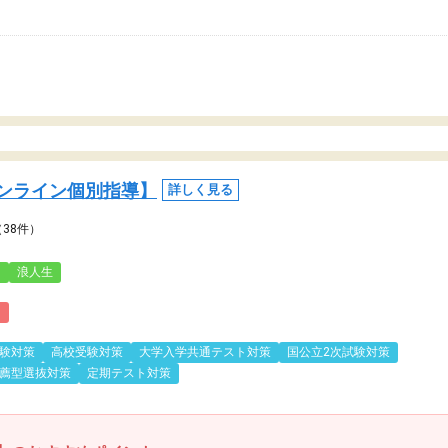
ンライン個別指導】
詳しく見る
（38件）
3
浪人生
)
験対策
高校受験対策
大学入学共通テスト対策
国公立2次試験対策
薦型選抜対策
定期テスト対策