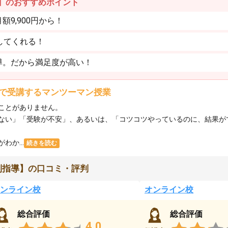
】のおすすめポイント
9,900円から！
してくれる！
導。だから満足度が高い！
で受講するマンツーマン授業
ことがありません。
ない」「受験が不安」、あるいは、「コツコツやっているのに、結果が
か...
続きを読む
別指導】の口コミ・評判
ンライン校
オンライン校
総合評価
総合評価
4.0