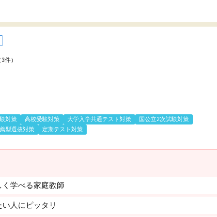
（3件）
験対策
高校受験対策
大学入学共通テスト対策
国公立2次試験対策
薦型選抜対策
定期テスト対策
しく学べる家庭教師
たい人にピッタリ