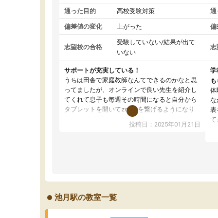
通った目的
高校受験対策
通
偏差値の変化
上がった
偏
受験していない/結果が出て
志望校の合格
志
いない
サポートが充実している！
学
うちは田舎で家庭教師なんてできるのかなと思
も
ってましたが、オンラインで良い先生を紹介し
体
てくれて息子も毎週その時間になると自分から
な
タブレットを開いてzoomを繋げるようになり
表
ました！5科目なんでもOKなのもとても気に入
て
投稿日：2025年01月21日
っています
オ
成績もだいぶ下の方でしたが、通い始めて1年ほ
い
どだった今では平均点以上の科目が増えてきま
か
した！あと1年受験まであるので無料の週末教室
て
を使用しながら頑張って欲しいと思います！
池月駅の教室一覧