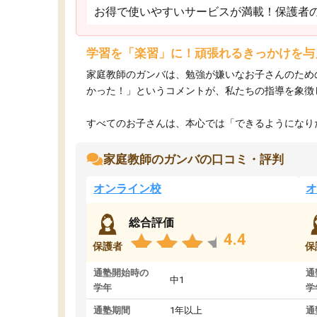
お得で使いやすいサービスが満載！保護者
学習を「楽習」に！頑張れるきっかけを与
家庭教師のガンバは、勉強が嫌いなお子さんのため
かった！」というコメントが、私たちの指導を象徴
すべてのお子さんは、本心では「できるようになりた
家庭教師のガンバの口コミ・評判
オンライン校
オ
総合評価
4.4
保護者
保
通塾開始時の
通
中1
学年
学
通塾期間
1年以上
通