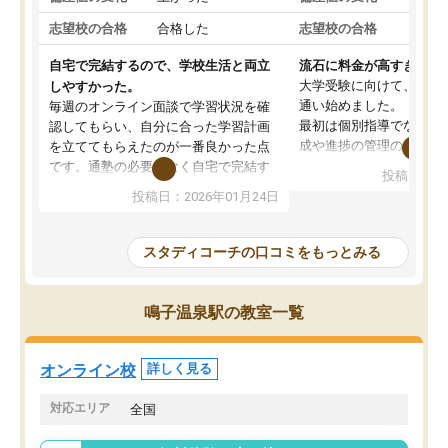
志望校の合格
合格した
志望校の合格
合格
自宅で完結するので、学校生活と両立
流石に料金が高すぎる
大学受験に向けて、高2
しやすかった。
通い始めました。
毎週のオンライン面談で学習状況を確
最初は個別指導でなく、
認してもらい、自分に合った学習計画
成や進捗の管理のみのコ
を立ててもらえたのが一番良かった点
ていましたが、あまり効
です。通塾の必要がなく自宅で完結す
投稿日：20
じ個別指導コースに変更
るため、学校や部活と両立しやすかっ
投稿日：2026年01月24日
講師には早稲田大学生の
たです。コーチが現役大学生で相談し
れましたが、はっきり言
やすく、勉強面だけでなく受験期の不
性が良くなかったです。
安も気軽に話せました。勉強習慣が身
スタディコーチの口コミをもっとみる
モチベーションが上がら
についたと感じています。また、チャ
にやめてしまいました。
ットで質問できるのも便利でした。一
追加で料金を払うことで
人では迷いがちだった受験勉強を、最
鳴子温泉駅の教室一覧
方に変更することも可能
後まで続けられたのはこの塾のおかげ
の方の予定が空いていな
だと思います。
そもそも月謝が高い塾な
オンライン校
詳しく見る
人には合わないと思いま
総合してあまりお勧めで
対応エリア
全国
りませんでした。
唯一、塾内の設備だけは