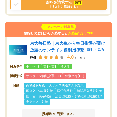
資料を請求する
無料
（リストに追加する）
キャンペーン対象塾
塾探しの窓口から入塾すると
入塾金1万円OFF
東大毎日塾｜東大生から毎日指導が受け
放題のオンライン個別指導塾
詳しく見る
4.0
評価
（116件）
対象学年
中1～中3
高1～高3
浪人生
授業形式
オンライン個別指導(1:1)
個別指導(1:1)
目的
高校受験対策
大学入学共通テスト対策
国公立2次試験対策
医学部受験
難関私立受験対策
医・歯・薬系対策
総合型選抜・学校推薦型選抜対策
定期テスト対策
授業料の目安
（税込）