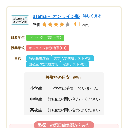
atama＋ オンライン塾
詳しく見る
4.1
評価
（9件）
対象学年
中1～中2
高1～高2
授業形式
オンライン個別指導(1:1)
目的
高校受験対策
大学入学共通テスト対策
国公立2次試験対策
定期テスト対策
授業料の目安
（税込）
小学生
小学生は募集していません
中学生
詳細はお問い合わせください
高校生
詳細はお問い合わせください
塾探しの窓口編集部からみた