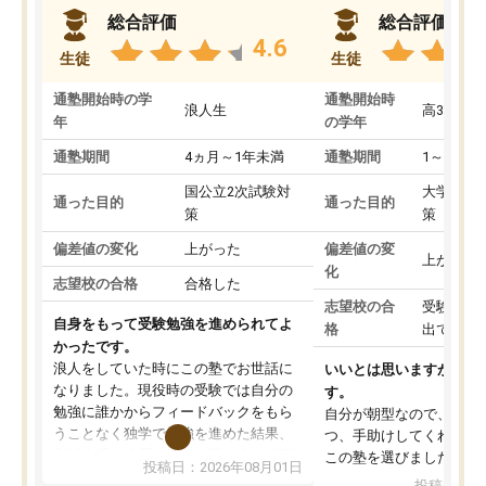
総合評価
総合評価
4.6
生徒
生徒
通塾開始時の学
通塾開始時
浪人生
高3
年
の学年
通塾期間
4ヵ月～1年未満
通塾期間
1～3ヵ月
国公立2次試験対
大学入学
通った目的
通った目的
策
策
偏差値の変化
上がった
偏差値の変
上がった
化
志望校の合格
合格した
志望校の合
受験して
自身をもって受験勉強を進められてよ
格
出ていな
かったです。
浪人をしていた時にこの塾でお世話に
いいとは思いますが、料
なりました。現役時の受験では自分の
す。
勉強に誰かからフィードバックをもら
自分が朝型なので、自習
うことなく独学で勉強を進めた結果、
つ、手助けしてくれる設
入試本番に地歴の学習が間に合わず不
この塾を選びました。
投稿日：2026年08月01日
合格となってしまいました。その経験
投稿日：20