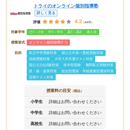
トライのオンライン個別指導塾
詳しく見る
4.2
評価
（44件）
対象学年
小1～小6
中1～中3
高1～高3
浪人生
授業形式
オンライン個別指導(1:1)
目的
私立中学受験対策
国公立中高一貫校受験対策
高校受験対策
大学入学共通テスト対策
国公立2次試験対策
医学部受験
難関私立受験対策
医・歯・薬系対策
総合型選抜・学校推薦型選抜対策
定期テスト対策
授業料の目安
（税込）
小学生
詳細はお問い合わせください
中学生
詳細はお問い合わせください
高校生
詳細はお問い合わせください