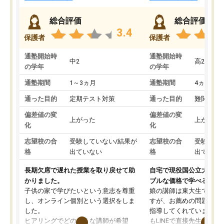
総合評価
総合評価
3.4
保護者
保護者
通塾開始時
通塾開始時
中2
高2
の学年
の学年
通塾期間
1～3ヵ月
通塾期間
4ヵ月～1
通った目的
定期テスト対策
通った目的
難関私立
偏差値の変
偏差値の変
上がった
上がった
化
化
志望校の合
受験していない/結果が
志望校の合
受験して
格
出ていない
格
出ていな
長期欠席で遅れた授業を取り戻せて助
自宅で現役国公立大学生
かりました。
ブルな価格で学べる
子供の家で学びたいという意志を尊重
娘の講師は東大生では無
し、オンライン個別という選択をしま
すが、お薦めの問題集や
した。
指導してくれています。2
ヒアリングでどのような講師が希望
もLINEで直接先生に質問