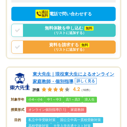
向けて頑張っています。
通話
電話で問い合わせする
無料
無料体験を申し込む
無料
（リストに追加する）
資料を請求する
無料
（リストに追加する）
東大先生｜現役東大生によるオンライン
家庭教師・個別指導
詳しく見る
4.2
評価
（10件）
対象学年
小4～小6
中1～中3
高1～高3
浪人生
授業形式
オンライン個別指導(1:1)
家庭教師
目的
私立中学受験対策
国公立中高一貫校受験対策
高校受験対策
大学入学共通テスト対策