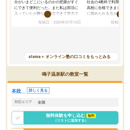
分がいまどこにいるのかの把握がすぐ
社会の4教科で利用し、偏
にできて便利だった。また私は部活に
高校に合格できました。
入っていたが難なく両立できて学力で
に固められる点が魅力で
も部活でも結果を残すことができてよ
れる「ウォームアップ」
投稿日：2026年07月10日
投稿日：20
かった。また問題演習の際に、自分が
項目のおかげで、手軽に
一度間違えた問題を繰り返し学習でき
せられます。何度も間違
たので苦手だった英語の克服につなが
「特訓」項目で徹底的に
った点もよかった。ただAIをアピール
め、苦手克服に非常に役
して活用するのは良かった点もあった
また、その日の勉強時間
が、自分で自分の管理ができない人に
元数が可視化されるので
atama＋ オンライン塾の口コミをもっとみる
とっては難しい部分もあるのではない
しながら意欲的に取り組
かと思った。
常に効果を実感している
になった現在も大学受験
鳴子温泉駅の教室一覧
して利用しており、自信
すめできる塾です。
本校
詳しく見る
対応エリア
全国
無料体験を申し込む
無料
（リストに追加する）