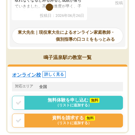
取れなくなるとみるみると成績が落ち
投稿日：20
で、当初は模試でD判定
ていきました。高校の進度が早く、子
していたのですが、やは
供も家に帰って勉強の話すると嫌な反
投稿日：2026年06月26日
験勉強に詳しく、先生か
応を示します。東大先生にお願いして
受け合格できました。ま
からは効率的な計画を先生が立ててく
自習室が毎日使えていつ
れるので、親としても安心です。毎日
東大先生｜現役東大生によるオンライン家庭教師・
るのが心強かったようで
使える自習室とかもあり、わからない
個別指導の口コミをもっとみる
謝です。
ところがあれば先生が回答してくれる
のも重宝しています。
鳴子温泉駅の教室一覧
オンライン校
詳しく見る
対応エリア
全国
無料体験を申し込む
無料
（リストに追加する）
資料を請求する
無料
（リストに追加する）