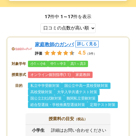
17
件中
1～17
件を表示
家庭教師のガンバ
詳しく見る
4.5
評価
（3件）
対象学年
小1～小6
中1～中3
高1～高3
授業形式
オンライン個別指導(1:1)
家庭教師
目的
私立中学受験対策
国公立中高一貫校受験対策
高校受験対策
大学入学共通テスト対策
国公立2次試験対策
難関私立受験対策
総合型選抜・学校推薦型選抜対策
定期テスト対策
授業料の目安
（税込）
小学生
詳細はお問い合わせください