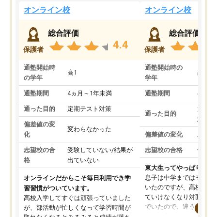
オンライン校
オンライン校
総合評価
総合評価
4.4
保護者
保護者
通塾開始時
通塾開始時の
高1
高3
の学年
学年
通塾期間
4ヵ月～1年未満
通塾期間
4ヵ月
通った目的
定期テスト対策
大学入
通った目的
対策
偏差値の変
変わらなかった
化
偏差値の変化
上がっ
志望校の合
受験していない/結果が
志望校の合格
合格し
格
出ていない
東大生ってやっぱりすご
息子は中学まではそこそ
オンラインだからこそ毎日利用でき学
いたのですが、高校に入
習習慣がついています。
ていけなくなり対面の塾
高校入学してすぐは頑張っていました
でいたので、違うアプロ
が、部活動が忙しくなって学習時間が
考えて入りました。地元