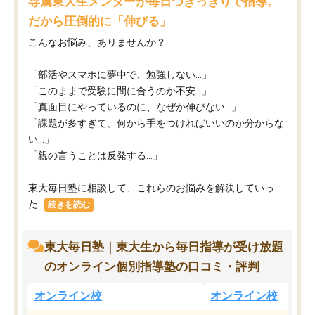
専属東大生メンターが毎日つきっきりで指導。
だから圧倒的に「伸びる」
こんなお悩み、ありませんか？
「部活やスマホに夢中で、勉強しない…」
「このままで受験に間に合うのか不安…」
「真面目にやっているのに、なぜか伸びない…」
「課題が多すぎて、何から手をつければいいのか分からな
い…」
「親の言うことは反発する…」
東大毎日塾に相談して、これらのお悩みを解決していっ
た...
続きを読む
東大毎日塾｜東大生から毎日指導が受け放題
のオンライン個別指導塾の口コミ・評判
オンライン校
オンライン校