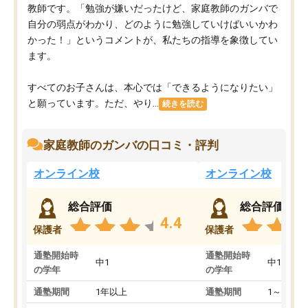
教師です。「勉強が嫌いだったけど、家庭教師のガンバで
自分の弱点がわかり、どのように勉強していけばいいかわ
かった！」というコメントが、私たちの指導を象徴してい
ます。
すべてのお子さんは、本心では「できるようになりたい」
と願っています。ただ、やり...
続きを読む
家庭教師のガンバの口コミ・評判
オンライン校
オンライン校
総合評価
総合評価
4.4
保護者
保護者
通塾開始時
通塾開始時
中1
中1
の学年
の学年
通塾期間
1年以上
通塾期間
1～3ヵ月