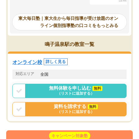
を踏まえ、浪人が決まった際に勉強計
画を考えてもらえる塾を探した結果、
東大毎日塾にたどり着きました。学習
東大毎日塾｜東大生から毎日指導が受け放題のオン
の長期計画や日々の勉強のやり方につ
ライン個別指導塾の口コミをもっとみる
いて客観的なアドバイスをいただけた
ので、自信をもって受験勉強を進める
ことができました。自分のように勉強
鳴子温泉駅の教室一覧
のやり方や進捗管理で苦労している方
には特におすすめしたい塾です。
オンライン校
詳しく見る
対応エリア
全国
無料体験を申し込む
無料
（リストに追加する）
資料を請求する
無料
（リストに追加する）
キャンペーン対象塾