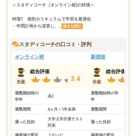
＜スタディコーチ（オンライン校)の特徴＞
特徴1 個別カリキュラムで学習を最適化
・年間計画から逆算し、...
続きを読む
スタディコーチの口コミ・評判
オンライン校
新宿校
総合評価
総合評価
3.4
生徒
生徒
通塾開始時の
通塾開始時の学
高2
高2
学年
年
通塾期間
4ヵ月～1年未満
通塾期間
1～
大学入学共通テスト
国公
通った目的
通った目的
対策
策
偏差値の変化
上がった
偏差値の変化
変わ