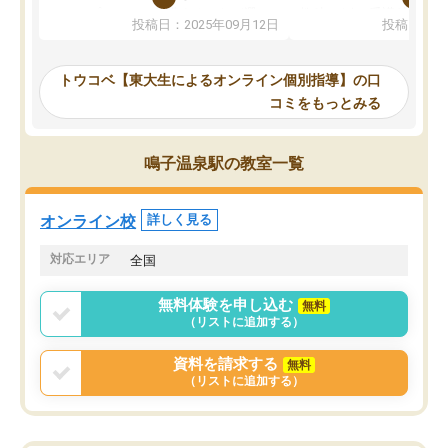
か、オプションは付帯するかなど選ぶ
教科でも)。受講科目や
投稿日：2025年09月12日
投稿日：20
事が出来ました。
めれるので、個人に合っ
講師とのマッチング後講師との初回ミ
ると思います。カリキュ
ーティングを行い、その講師で良いか
いなのがあり(有料)、受
トウコベ【東大生によるオンライン個別指導】の口
他の講師を希望するか子供との相性も
ことをどんなスケジュー
コミをもっとみる
見てから講師を決定する事ができま
くか相談したのですが、
す。
ち期待したものではなく
うちの子は、初回面談の講師の方で決
内容でした。それでも明
鳴子温泉駅の教室一覧
定しました。
やる気も出ましたし、苦
くなってきたようなので
オンラインツールを使用した単語帳の
お願いして良かったと思
オンライン校
詳しく見る
共有があり宿題もそちらで出される形
も合わなければチェンジ
でした。
娘は3科目ともずっと同
対応エリア
全国
2ヶ月で担当講師の方がお辞めになると
言う事で講師変更の申し出があり、あ
無料体験を申し込む
無料
まりに短期での変更だった為、塾に通
（リストに追加する）
う事にして退会しました。遅れも取り
戻せ、授業内容や講師の方は良かった
資料を請求する
無料
と思います。
（リストに追加する）