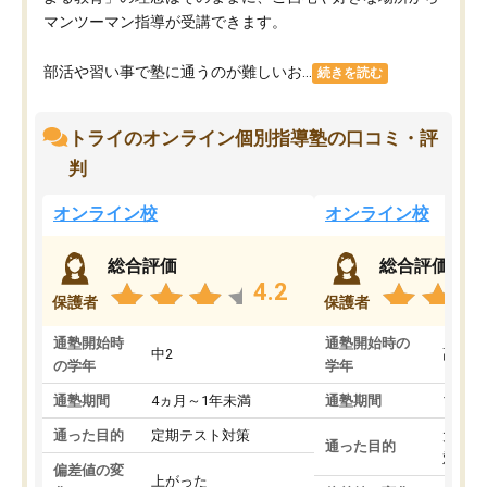
マンツーマン指導が受講できます。
部活や習い事で塾に通うのが難しいお...
続きを読む
トライのオンライン個別指導塾の口コミ・評
判
オンライン校
オンライン校
総合評価
総合評価
4.2
保護者
保護者
通塾開始時
通塾開始時の
中2
高3
の学年
学年
通塾期間
4ヵ月～1年未満
通塾期間
1～3
通った目的
定期テスト対策
大学入
通った目的
対策
偏差値の変
上がった