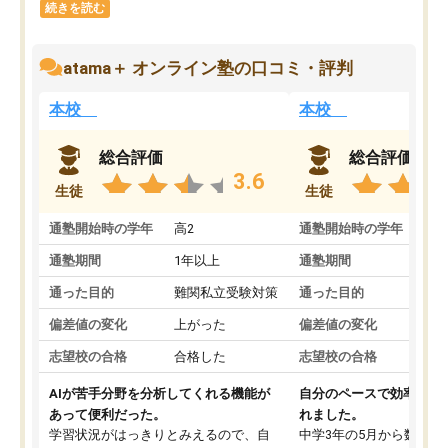
続きを読む
atama＋ オンライン塾の口コミ・評判
本校
本校
総合評価
総合評価
3.6
生徒
生徒
通塾開始時の学年
高2
通塾開始時の学年
中
通塾期間
1年以上
通塾期間
通った目的
難関私立受験対策
通った目的
偏差値の変化
上がった
偏差値の変化
志望校の合格
合格した
志望校の合格
AIが苦手分野を分析してくれる機能が
自分のペースで効率よく
あって便利だった。
れました。
学習状況がはっきりとみえるので、自
中学3年の5月から数学・