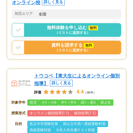
オンライン校
詳しく見る
対応エリア
全国
無料体験を申し込む
無料
（リストに追加する）
資料を請求する
無料
（リストに追加する）
トウコベ【東大生によるオンライン個別
指導】
詳しく見る
4.4
評価
（38件）
対象学年
幼児
小1～小6
中1～中3
高1～高3
浪人生
授業形式
オンライン個別指導(1:1)
個別指導(1:1)
目的
私立中学受験対策
国公立中高一貫校受験対策
高校受験対策
大学入学共通テスト対策