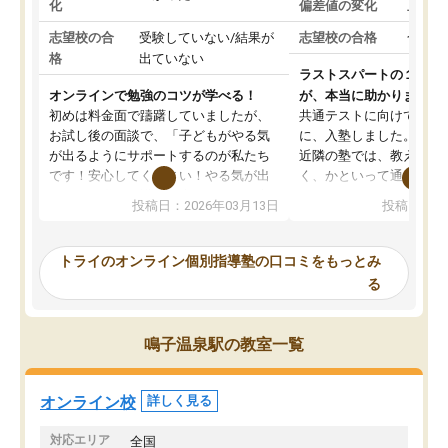
化
偏差値の変化
上がっ
志望校の合
受験していない/結果が
志望校の合格
合格し
格
出ていない
ラストスパートの１か月
オンラインで勉強のコツが学べる！
が、本当に助かりました
初めは料金面で躊躇していましたが、
共通テストに向けての追
お試し後の面談で、「子どもがやる気
に、入塾しました。田舎
が出るようにサポートするのが私たち
近隣の塾では、教えても
です！安心してください！やる気が出
く、かといって通うには
ないのは私たち講師の責任です」と言
が、トライならオンライ
投稿日：2026年03月13日
投稿日：20
ってくださり、確かに！と考えて、思
可能なので本当に助かり
い切って入塾しました。英語が苦手だ
テストの内容重視でした
ったんですが、学生の先生から学ぶこ
らないところをピンポイ
トライのオンライン個別指導塾の口コミをもっとみ
とで、勉強のコツみたいなものをつか
頂いて、とてもわかりや
る
み、徐々に成績が上がったらいいなと
していました。一生を左
思っていました。何が今足りないのか
スト、多少お金がかかっ
を的確に指導いただき、子どももびっ
思い切って入塾してよか
鳴子温泉駅の教室一覧
くりするほど楽しんでやる気を持って
塾を受けています。狙い通り、少しず
つ成績も上がり、苦手意識も無くなっ
オンライン校
詳しく見る
てきたので、さらに苦手な数学も追加
でお願いしました。来年の高校受験に
対応エリア
全国