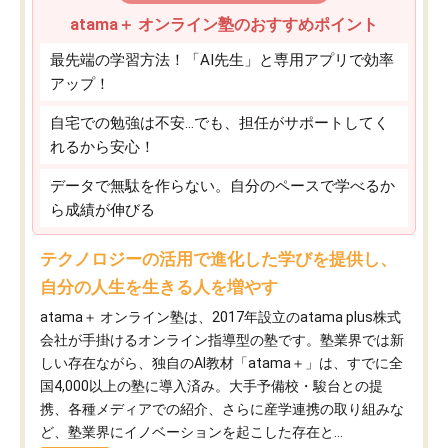
atama＋ オンライン塾のおすすめポイント
最先端の学習方法！「AI先生」と専用アプリで効率
アップ！
自宅での勉強は不安…でも、担任がサポートしてく
れるから安心！
データで無駄を作らない。自分のペースで学べるか
ら成績が伸びる
テクノロジーの活用で進化した学びを提供し、
自分の人生を生きる人を増やす
atama＋ オンライン塾は、2017年設立のatama plus株式
会社が手掛けるオンライン指導型の塾です。塾業界では新
しい存在ながら、独自のAI教材「atama＋」は、すでに全
国4,000以上の塾に導入済み。大手予備校・駿台との提
携、各種メディアでの紹介、さらに産学連携の取り組みな
ど、塾業界にイノベーションを起こした存在と...