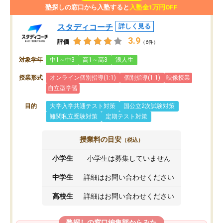
塾探しの窓口から入塾すると
入塾金1万円OFF
スタディコーチ
詳しく見る
3.9
評価
（6件）
対象学年
中1～中3
高1～高3
浪人生
授業形式
オンライン個別指導(1:1)
個別指導(1:1)
映像授業
自立型学習
目的
大学入学共通テスト対策
国公立2次試験対策
難関私立受験対策
定期テスト対策
授業料の目安
（税込）
小学生
小学生は募集していません
中学生
詳細はお問い合わせください
高校生
詳細はお問い合わせください
塾探しの窓口編集部からみた