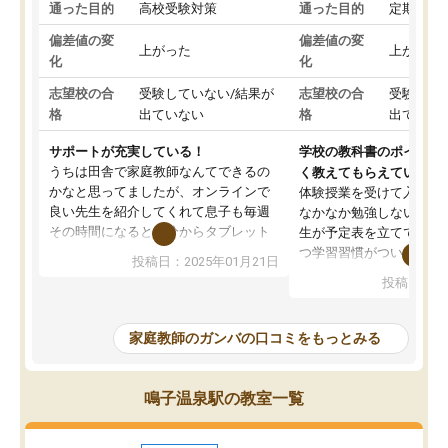
通った目的
高校受験対策
通った目的
定期テス
偏差値の変
偏差値の変
上がった
上がった
化
化
志望校の合
受験していない/結果が
志望校の合
受験して
格
出ていない
格
出ていな
サポートが充実している！
学校の教科書のポイント
うちは田舎で家庭教師なんてできるの
く教えてもらえている
かなと思ってましたが、オンラインで
体験授業を受けて入塾し
良い先生を紹介してくれて息子も毎週
なかなか勉強しない息子
その時間になると自分からタブレット
生が予定表を立ててくれ
を開いてzoomを繋げるようになりまし
つ学習習慣がついてきま
投稿日：2025年01月21日
た！5科目なんでもOKなのもとても気
オンラインで週に一度の
投稿日：20
に入っています
指導が無い日も予定表に
成績もだいぶ下の方でしたが、通い始
したり、LINEでわから
めて1年ほどだった今では平均点以上の
問できるのでとても助か
家庭教師のガンバの口コミをもっとみる
科目が増えてきました！あと1年受験ま
であるので無料の週末教室を使用しな
がら頑張って欲しいと思います！
鳴子温泉駅の教室一覧