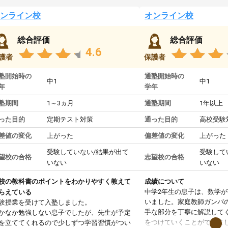
ンライン校
オンライン校
総合評価
総合評価
4.6
護者
保護者
塾開始時の
通塾開始時の
中1
中1
年
学年
塾期間
1～3ヵ月
通塾期間
1年以上
った目的
定期テスト対策
通った目的
高校受験
差値の変化
上がった
偏差値の変化
上がった
受験していない/結果が出て
受験して
望校の合格
志望校の合格
いない
いない
校の教科書のポイントをわかりやすく教えて
成績について
中学2年生の息子は、数学
らえている
いました。家庭教師ガンバ
験授業を受けて入塾しました。
手な部分を丁寧に解説して
かなか勉強しない息子でしたが、先生が予定
をつけていくことができま
を立ててくれるので少しずつ学習習慣がつい