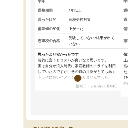
学年
学
通塾期間
1年以上
通
通った目的
高校受験対策
通
偏差値の変化
上がった
偏
受験していない/結果が出て
志望校の合格
志
いない
思ったより安かったです
個
端的に言うとコスパが良いなと思います。
上
実は自分が浪人時代に家庭教師のトライを利用
高
していたのですが、その時の月謝がとても高く
た
トライに良いイメージがありませんでした。
1
なので、少し不安だったのですが子供がどうし
心
投稿日：2026年08月04日
ても行きたいと言うので利用し始めた形です。
わ
しかし、以前とは違い料金がリーズナブルでび
解
っくりしました。
強
通って1年以上ですが、勉強への取り組み方が真
そ
っすぐに変化（率先して自宅で復習や予習をす
り
る）し成績も向上しています。
先
駅前なので送り迎えが少々負担になっています
え