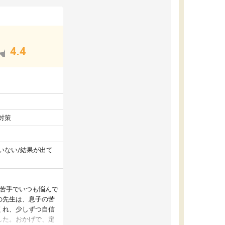
4.4
対策
いない/結果が出て
が苦手でいつも悩んで
の先生は、息子の苦
くれ、少しずつ自信
した。おかげで、定