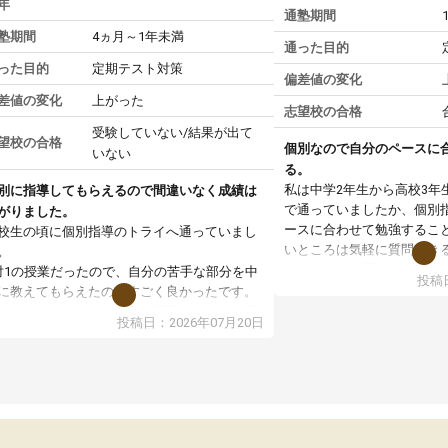
年
通塾期間
塾期間
4ヵ月～1年未満
通った目的
った目的
定期テスト対策
偏差値の変化
差値の変化
上がった
志望校の合格
受験していない/結果が出て
望校の合格
個別なので自分のペースに
いない
る。
私は中学2年生から高校3年
別に指導してもらえるので間違いなく成績は
で通っていましたか、個別
がりました。
ースに合わせて勉強するこ
校生の頃に個別指導のトライへ通っていまし
いところは気軽に質問でき
。
いところだと思いました。
対1の授業だったので、自分の苦手な部分を中
投稿日
専門の先生にも変えて貰え
に教えてもらえたのがすごく良かったです。
い覚え方だったりも教えて
からないところもその場で質問しやすく、理
投稿日：2026年07月20日
した。授業後は、その日の
できるまで丁寧に説明してもらえたので、勉
学校の宿題を自習スペース
への苦手意識が少しずつなくなりました。
近くに自分の担当の先生だ
の結果成績も上がり、自信を持って勉強に取
いるので分からないところ
組めるようになりました。
環境でした。おかげで偏差
生も話しやすく、毎回安心して通えたのを覚
いた高校や大学にも合格す
ています。