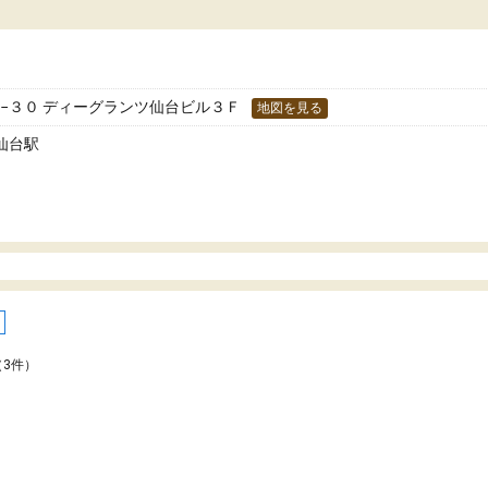
た！
分のペースで学びたい人や、集団授業が苦手
人には特におすすめできる塾だと思います。
−３０ ディーグランツ仙台ビル３Ｆ
地図を見る
仙台駅
（3件）