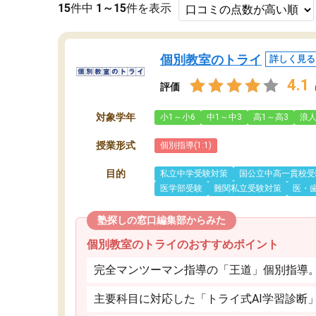
15
件中
1～15
件を表示
個別教室のトライ
詳しく見る
4.1
評価
対象学年
小1～小6
中1～中3
高1～高3
浪
授業形式
個別指導(1:1)
目的
私立中学受験対策
国公立中高一貫校受
医学部受験
難関私立受験対策
医・
塾探しの窓口編集部からみた
個別教室のトライのおすすめポイント
完全マンツーマン指導の「王道」個別指導
主要科目に対応した「トライ式AI学習診断