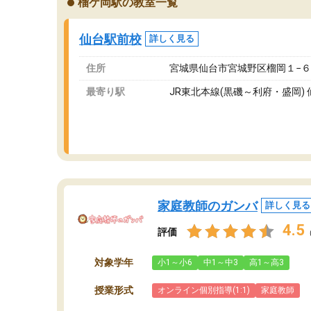
榴ケ岡駅の教室一覧
が、それを加味しても通って損はないなと感じ
自
ています。
な
仙台駅前校
詳しく見る
住所
宮城県仙台市宮城野区榴岡１−６
最寄り駅
JR東北本線(黒磯～利府・盛岡) 
家庭教師のガンバ
詳しく見る
4.5
評価
対象学年
小1～小6
中1～中3
高1～高3
授業形式
オンライン個別指導(1:1)
家庭教師