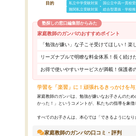
目的
私立中学受験対策
国公立中高一貫校受
難関私立受験対策
総合型選抜・学校推
塾探しの窓口編集部からみた
家庭教師のガンバのおすすめポイント
「勉強が嫌い」な子こそ受けてほしい！楽
リーズナブルで明瞭な料金体系！長く続け
お得で使いやすいサービスが満載！保護者
学習を「楽習」に！頑張れるきっかけを与
家庭教師のガンバは、勉強が嫌いなお子さんのため
かった！」というコメントが、私たちの指導を象徴
すべてのお子さんは、本心では「できるようになりた
家庭教師のガンバの口コミ・評判