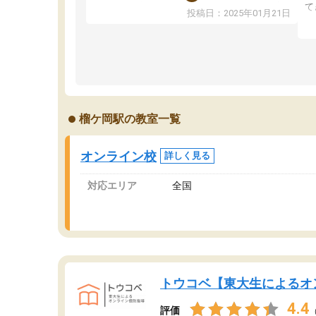
ました！5科目なんでもOKなのもとても気に入
て
投稿日：2025年01月21日
っています
オ
成績もだいぶ下の方でしたが、通い始めて1年ほ
い
どだった今では平均点以上の科目が増えてきま
か
した！あと1年受験まであるので無料の週末教室
て
を使用しながら頑張って欲しいと思います！
榴ケ岡駅の教室一覧
オンライン校
詳しく見る
対応エリア
全国
トウコベ【東大生によるオ
4.4
評価