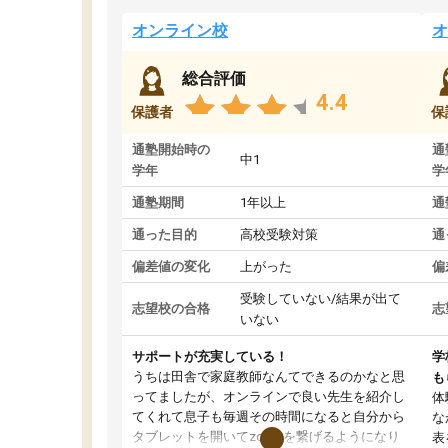
オンライン校
オ
総合評価
4.4
保護者
保
通塾開始時の
通
中1
学年
学
通塾期間
1年以上
通
通った目的
高校受験対策
通
偏差値の変化
上がった
偏
受験していない/結果が出て
志望校の合格
志
いない
サポートが充実している！
学
うちは田舎で家庭教師なんてできるのかなと思
も
ってましたが、オンラインで良い先生を紹介し
体
てくれて息子も毎週その時間になると自分から
な
タブレットを開いてzoomを繋げるようになり
表