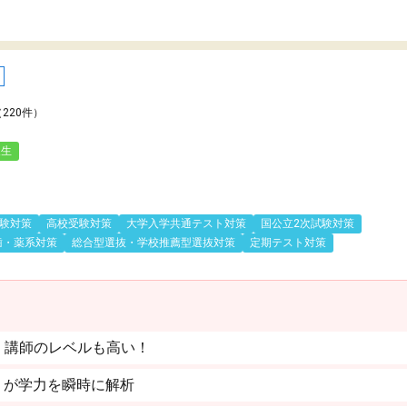
（220件）
人生
験対策
高校受験対策
大学入学共通テスト対策
国公立2次試験対策
歯・薬系対策
総合型選抜・学校推薦型選抜対策
定期テスト対策
。講師のレベルも高い！
」が学力を瞬時に解析