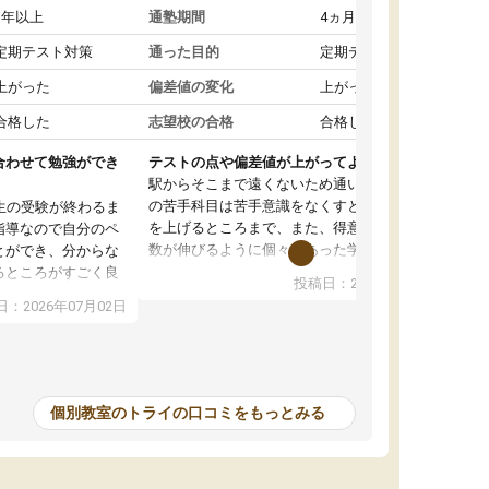
1年以上
通塾期間
4ヵ月～1年未満
定期テスト対策
通った目的
定期テスト対策
上がった
偏差値の変化
上がった
合格した
志望校の合格
合格した
合わせて勉強ができ
テストの点や偏差値が上がってよかった
駅からそこまで遠くないため通いやすく、自分
の苦手科目は苦手意識をなくすところから成績
生の受験が終わるま
を上げるところまで、また、得意科目はより点
指導なので自分のペ
数が伸びるように個々にあった学習方法で教え
とができ、分からな
てくれました。また、個別にやってくれること
るところがすごく良
投稿日：2026年06月19日
でわからないところをすぐに質問することがで
また、教科によって
：2026年07月02日
きて、後回しにせずその場で解決できることが
たので、わかりやす
とてもありがたかったです。個別ということも
頂きすごく助かりま
あり、料金は少し高めですが、自分の学力の上
おさらいだったり、
がり方を考えたら妥当なのではないかと思いま
で行うことができ、
した。
ったり、他の先生が
個別教室のトライの口コミをもっとみる
をすぐに質問できる
値が上がり志望して
ることができまし