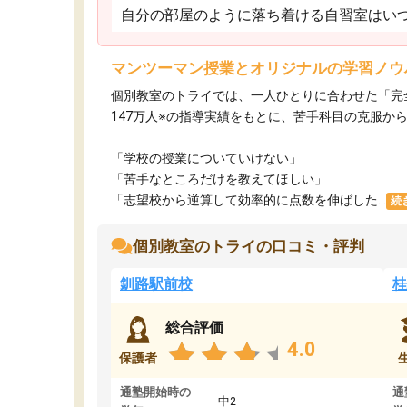
自分の部屋のように落ち着ける自習室はいつ
マンツーマン授業とオリジナルの学習ノウ
個別教室のトライでは、一人ひとりに合わせた「完
147万人※の指導実績をもとに、苦手科目の克服か
「学校の授業についていけない」​
「苦手なところだけを教えてほしい」​
「志望校から逆算して効率的に点数を伸ばした...
続
個別教室のトライの口コミ・評判
釧路駅前校
桂
総合評価
4.0
保護者
通塾開始時の
通
中2