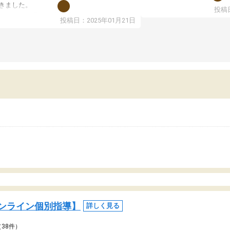
期テストの成績が10点以上
きました。
投稿日
ても喜んでいます。
ンラインで週に一度の受講ですが、指導が無
投稿日：2025年01月21日
日も予定表に基づいて勉強したり、LINEでわ
らないところを質問できるのでとても助かっ
います。
ンライン個別指導】
詳しく見る
（38件）