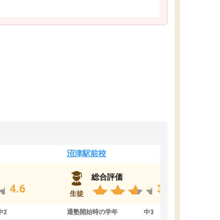
沼津駅前校
総合評価
4.6
3.8
生徒
中2
通塾開始時の学年
中3