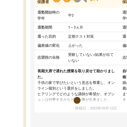
保護者
保
通塾開始時の
通
中2
学年
学
通塾期間
1～3ヵ月
通
通った目的
定期テスト対策
通
偏差値の変化
上がった
偏
受験していない/結果が出て
志望校の合格
志
いない
長期欠席で遅れた授業を取り戻せて助かりまし
自
た。
格
子供の家で学びたいという意志を尊重し、オン
娘
ライン個別という選択をしました。
薦
ヒアリングでどのような講師が希望か、オプシ
ま
ョンは付帯するかなど選ぶ事が出来ました。
き
講師とのマッチング後講師との初回ミーティン
に
投稿日：2025年09月12日
グを行い、その講師で良いか他の講師を希望す
思
るか子供との相性も見てから講師を決定する事
(
ができます。
ュ