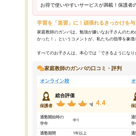
お得で使いやすいサービスが満載！保護者
学習を「楽習」に！頑張れるきっかけを与
家庭教師のガンバは、勉強が嫌いなお子さんのため
かった！」というコメントが、私たちの指導を象徴
すべてのお子さんは、本心では「できるようになりた
家庭教師のガンバの口コミ・評判
オンライン校
オ
総合評価
4.4
保護者
保
通塾開始時の
通
中1
学年
学
通塾期間
1年以上
通