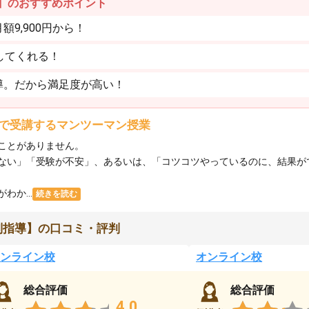
】のおすすめポイント
9,900円から！
してくれる！
導。だから満足度が高い！
で受講するマンツーマン授業
ことがありません。
ない」「受験が不安」、あるいは、「コツコツやっているのに、結果が
か...
続きを読む
別指導】の口コミ・評判
ンライン校
オンライン校
総合評価
総合評価
4.0