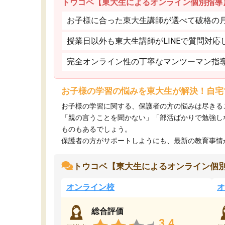
トウコベ【東大生によるオンライン個別指導
お子様に合った東大生講師が選べて破格の月額
授業日以外も東大生講師がLINEで質問対応
完全オンライン性の丁寧なマンツーマン指
お子様の学習の悩みを東大生が解決！自宅
お子様の学習に関する、保護者の方の悩みは尽きる
「親の言うことを聞かない」「部活ばかりで勉強し
ものもあるでしょう。
保護者の方がサポートしようにも、最新の教育事情がわ
トウコベ【東大生によるオンライン個
オンライン校
オ
総合評価
3.4