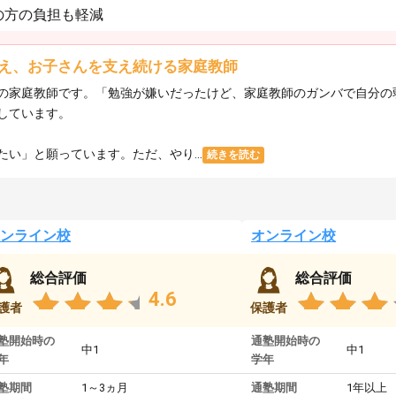
の方の負担も軽減
え、お子さんを支え続ける家庭教師
の家庭教師です。「勉強が嫌いだったけど、家庭教師のガンバで自分の
しています。
い」と願っています。ただ、やり...
続きを読む
ンライン校
オンライン校
総合評価
総合評価
4.6
護者
保護者
塾開始時の
通塾開始時の
中1
中1
年
学年
塾期間
1～3ヵ月
通塾期間
1年以上