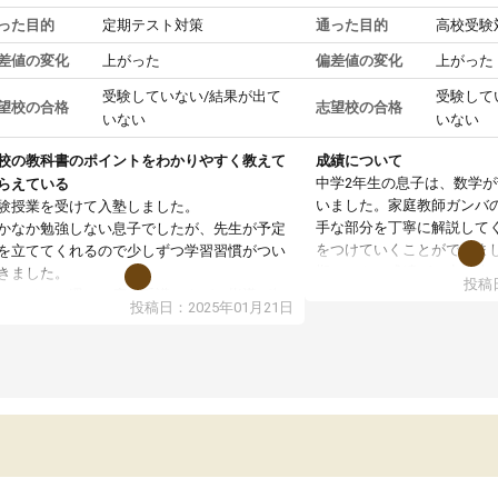
った目的
定期テスト対策
通った目的
高校受験
差値の変化
上がった
偏差値の変化
上がった
受験していない/結果が出て
受験して
望校の合格
志望校の合格
いない
いない
校の教科書のポイントをわかりやすく教えて
成績について
中学2年生の息子は、数学
らえている
いました。家庭教師ガンバ
験授業を受けて入塾しました。
手な部分を丁寧に解説して
かなか勉強しない息子でしたが、先生が予定
をつけていくことができま
を立ててくれるので少しずつ学習習慣がつい
期テストの成績が10点以上
きました。
投稿日
ても喜んでいます。
ンラインで週に一度の受講ですが、指導が無
投稿日：2025年01月21日
日も予定表に基づいて勉強したり、LINEでわ
らないところを質問できるのでとても助かっ
います。