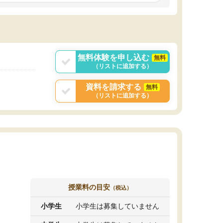
しいオリジナルのカリキュラムを提案してくれ
であれば自学自習で
ました。
1時間の代金がそれな
また24時間いつでもLINEで講師に相談できるの
用の仕方をしたかっ
で、深夜に家で勉強していて疑問や不安が生じ
これといった提案も
ても、直ぐに解消できたのは、大きなメリット
分からず辞めること
と感じました。
ていけない子にはい
無料体験を申し込む
無料
（リストに追加する）
資料を請求する
無料
（リストに追加する）
授業料の目安
（税込）
小学生
小学生は募集していません