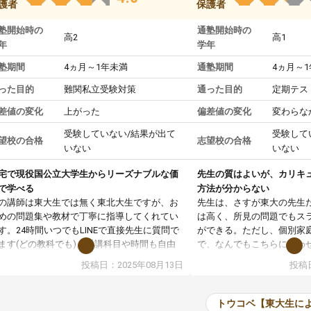
護者
保護者
塾開始時の
通塾開始時の
高2
高1
年
学年
塾期間
4ヵ月～1年未満
通塾期間
4ヵ月～
った目的
難関私立受験対策
通った目的
定期テス
差値の変化
上がった
偏差値の変化
変わらな
受験していない/結果が出て
受験して
望校の合格
志望校の合格
いない
いない
宅で現役国公立大学生からリーズナブルな価
先生の質はよいが、カリキ
で学べる
方法が分からない
の講師は東大生では無く東北大生ですが、お
先生は、さすが東大の先生
めの問題集や教材で丁寧に指導してくれてい
は高く、所見の問題でもス
す。24時間いつでもLINEで直接先生に質問で
ができる。ただし、個別家
ます(どの教科でも)。受講科目や時間も自由
で、なんでもこちらに合わ
決めれるので、個人に合った勉強ができると
のだが、具体的なカリキュ
投稿日：2025年08月13日
投稿日
います。カリキュラム相談みたいなのがあり
は、授業の先取り学習をす
有料)、受験までにどんなことをどんなスケジ
書を一緒に進めていくよう
ールでやっていくか相談したのですが、それ
いただいたが、1時間の時
トウコベ【東大生に