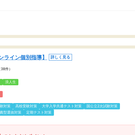
ンライン個別指導】
詳しく見る
（38件）
3
浪人生
)
験対策
高校受験対策
大学入学共通テスト対策
国公立2次試験対策
薦型選抜対策
定期テスト対策