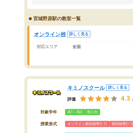
うちの子は、初回面談の講師の方で決定しまし
は
た。
内
出
宮城野原駅の教室一覧
オンラインツールを使用した単語帳の共有があ
な
り宿題もそちらで出される形でした。
ま
2ヶ月で担当講師の方がお辞めになると言う事で
が
オンライン校
詳しく見る
講師変更の申し出があり、あまりに短期での変
更だった為、塾に通う事にして退会しました。
対応エリア
全国
遅れも取り戻せ、授業内容や講師の方は良かっ
たと思います。
キミノスクール
詳しく見る
4.3
評価
対象学年
高1～高3
浪人生
授業形式
オンライン個別指導(1:1)
個別指導(1:1