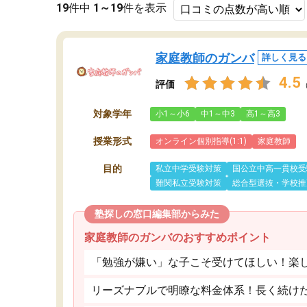
19
件中
1～19
件を表示
家庭教師のガンバ
詳しく見る
4.5
評価
対象学年
小1～小6
中1～中3
高1～高3
授業形式
オンライン個別指導(1:1)
家庭教師
目的
私立中学受験対策
国公立中高一貫校受
難関私立受験対策
総合型選抜・学校推
塾探しの窓口編集部からみた
家庭教師のガンバのおすすめポイント
「勉強が嫌い」な子こそ受けてほしい！楽
リーズナブルで明瞭な料金体系！長く続け