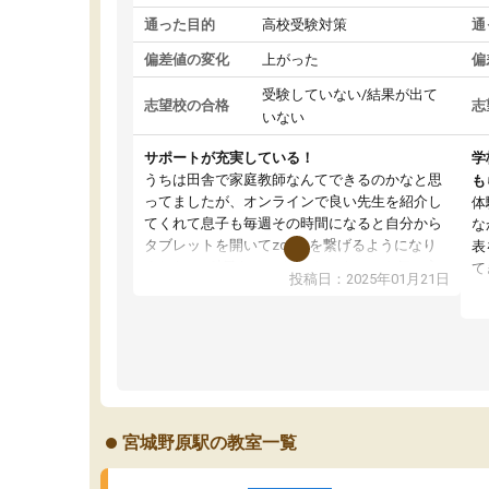
通った目的
高校受験対策
通
偏差値の変化
上がった
偏
受験していない/結果が出て
志望校の合格
志
いない
サポートが充実している！
学
うちは田舎で家庭教師なんてできるのかなと思
も
ってましたが、オンラインで良い先生を紹介し
体
てくれて息子も毎週その時間になると自分から
な
タブレットを開いてzoomを繋げるようになり
表
ました！5科目なんでもOKなのもとても気に入
て
投稿日：2025年01月21日
っています
オ
成績もだいぶ下の方でしたが、通い始めて1年ほ
い
どだった今では平均点以上の科目が増えてきま
か
した！あと1年受験まであるので無料の週末教室
て
を使用しながら頑張って欲しいと思います！
宮城野原駅の教室一覧