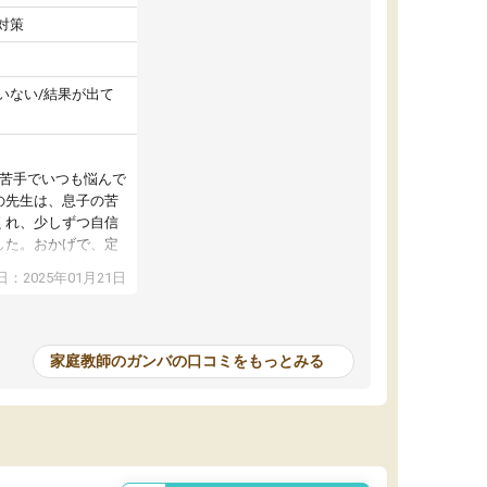
対策
いない/結果が出て
が苦手でいつも悩んで
の先生は、息子の苦
くれ、少しずつ自信
した。おかげで、定
アップし、本人もと
：2025年01月21日
家庭教師のガンバの口コミをもっとみる