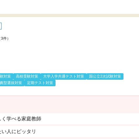
（3件）
験対策
高校受験対策
大学入学共通テスト対策
国公立2次試験対策
薦型選抜対策
定期テスト対策
しく学べる家庭教師
たい人にピッタリ