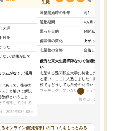
生徒
通塾開始時の学年
高3
通塾期間
4ヵ月～1年未満
1年未満
通った目的
難関私立受験対策
ト対策
偏差値の変化
上がった
かった
志望校の合格
合格した
いない/結果が出て
優秀な東大生講師陣なので信頼性や安心感が高
い
志望する難関私立大学に特化した準備をしたい
ュラムがなく、活用
と思い、ここに入塾しました。集団指導の予備
校ではどうしても自分の弱点や、志望校対策に
だけあって、指導力
マッチングしていないカリキュラムに不安を感
ラスラと解けて解説
じたからです。
庭教師ということ
投稿日：2024年02月19日
また受験のノウハウを蓄積している優秀な東大
せて指導してくれる
生講師陣をそろえていることや、完全オンライ
ラムがない。当方
：2025年08月08日
ン制というのも、ここを選んだ重要なポイント
るため、学校の教科
です。実際に入塾してみると、きめ細かいマン
な形で活用をさせて
ツーマン指導によって、自分の志望校にふさわ
間を使って進められる
よるオンライン個別指導】の口コミをもっとみる