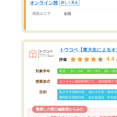
オンライン校
詳しく見る
対応エリア
全国
トウコベ【東大生によるオ
4.4
評価
対象学年
幼児
小1～小6
中1～中3
高1～高
授業形式
オンライン個別指導(1:1)
個別指導(1:1
目的
私立中学受験対策
国公立中高一貫校受
難関私立受験対策
総合型選抜・学校推
塾探しの窓口編集部からみた