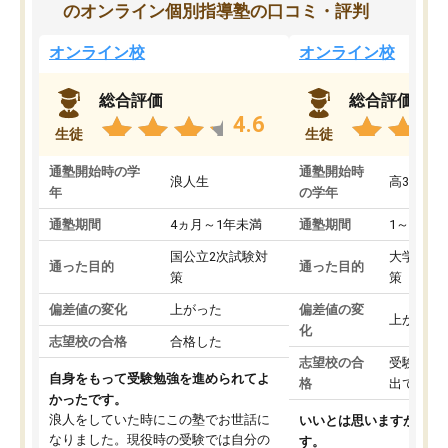
のオンライン個別指導塾の口コミ・評判
オンライン校
オンライン校
総合評価
総合評価
4.6
生徒
生徒
通塾開始時の学
通塾開始時
浪人生
高3
年
の学年
通塾期間
4ヵ月～1年未満
通塾期間
1～3ヵ月
国公立2次試験対
大学入学
通った目的
通った目的
策
策
偏差値の変化
上がった
偏差値の変
上がった
化
志望校の合格
合格した
志望校の合
受験して
自身をもって受験勉強を進められてよ
格
出ていな
かったです。
浪人をしていた時にこの塾でお世話に
いいとは思いますが、料
なりました。現役時の受験では自分の
す。