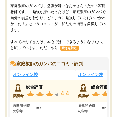
家庭教師のガンバは、勉強が嫌いなお子さんのための家庭
教師です。「勉強が嫌いだったけど、家庭教師のガンバで
自分の弱点がわかり、どのように勉強していけばいいかわ
かった！」というコメントが、私たちの指導を象徴してい
ます。
すべてのお子さんは、本心では「できるようになりたい」
と願っています。ただ、やり...
続きを読む
家庭教師のガンバの口コミ・評判
オンライン校
オンライン校
総合評価
総合評価
4.4
保護者
保護者
通塾開始時
通塾開始時
中1
中1
の学年
の学年