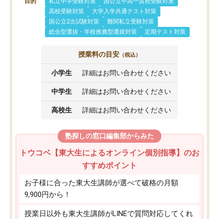
目的
私立中学受験対策
国公立中高一貫校受験対策
高校受験対策
大学入学共通テスト対策
国公立2次試験対策
難関私立受験対策
総合型選抜・学校推薦型選抜対策
定期テスト対策
授業料の目安
（税込）
小学生
詳細はお問い合わせください
中学生
詳細はお問い合わせください
高校生
詳細はお問い合わせください
塾探しの窓口編集部からみた
トウコベ【東大生によるオンライン個別指導】のお
すすめポイント
お子様に合った東大生講師が選べて破格の月額
9,900円から！
授業日以外も東大生講師がLINEで質問対応してくれ