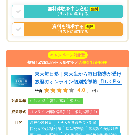
無料体験を申し込む
無料
（リストに追加する）
資料を請求する
無料
（リストに追加する）
キャンペーン対象塾
塾探しの窓口から入塾すると
入塾金1万円OFF
東大毎日塾｜東大生から毎日指導が受け
放題のオンライン個別指導塾
詳しく見る
4.0
評価
（116件）
対象学年
中1～中3
高1～高3
浪人生
授業形式
オンライン個別指導(1:1)
個別指導(1:1)
目的
高校受験対策
大学入学共通テスト対策
国公立2次試験対策
医学部受験
難関私立受験対策