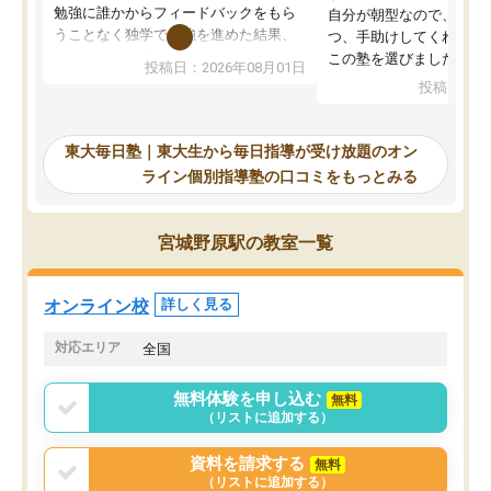
勉強に誰かからフィードバックをもら
自分が朝型なので、自習
うことなく独学で勉強を進めた結果、
つ、手助けしてくれる設
入試本番に地歴の学習が間に合わず不
この塾を選びました。
投稿日：2026年08月01日
合格となってしまいました。その経験
投稿日：20
を踏まえ、浪人が決まった際に勉強計
画を考えてもらえる塾を探した結果、
東大毎日塾にたどり着きました。学習
東大毎日塾｜東大生から毎日指導が受け放題のオン
の長期計画や日々の勉強のやり方につ
ライン個別指導塾の口コミをもっとみる
いて客観的なアドバイスをいただけた
ので、自信をもって受験勉強を進める
ことができました。自分のように勉強
宮城野原駅の教室一覧
のやり方や進捗管理で苦労している方
には特におすすめしたい塾です。
オンライン校
詳しく見る
対応エリア
全国
無料体験を申し込む
無料
（リストに追加する）
資料を請求する
無料
（リストに追加する）