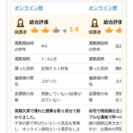
オンライン校
オンライン校
総合評価
総合評価
3.4
保護者
保護者
通塾開始時
通塾開始時
中2
高2
の学年
の学年
通塾期間
1～3ヵ月
通塾期間
4ヵ月～1
通った目的
定期テスト対策
通った目的
難関私立
偏差値の変
偏差値の変
上がった
上がった
化
化
志望校の合
受験していない/結果が
志望校の合
受験して
格
出ていない
格
出ていな
長期欠席で遅れた授業を取り戻せて助
自宅で現役国公立大学生
かりました。
ブルな価格で学べる
子供の家で学びたいという意志を尊重
娘の講師は東大生では無
し、オンライン個別という選択をしま
すが、お薦めの問題集や