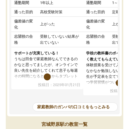
通塾期間
1年以上
通塾期間
1～3ヵ月
通った目的
高校受験対策
通った目的
定期テス
偏差値の変
偏差値の変
上がった
上がった
化
化
志望校の合
受験していない/結果が
志望校の合
受験して
格
出ていない
格
出ていな
サポートが充実している！
学校の教科書のポイント
うちは田舎で家庭教師なんてできるの
く教えてもらえている
かなと思ってましたが、オンラインで
体験授業を受けて入塾し
良い先生を紹介してくれて息子も毎週
なかなか勉強しない息子
その時間になると自分からタブレット
生が予定表を立ててくれ
を開いてzoomを繋げるようになりまし
つ学習習慣がついてきま
投稿日：2025年01月21日
た！5科目なんでもOKなのもとても気
オンラインで週に一度の
投稿日：20
に入っています
指導が無い日も予定表に
成績もだいぶ下の方でしたが、通い始
したり、LINEでわから
めて1年ほどだった今では平均点以上の
問できるのでとても助か
家庭教師のガンバの口コミをもっとみる
科目が増えてきました！あと1年受験ま
であるので無料の週末教室を使用しな
がら頑張って欲しいと思います！
宮城野原駅の教室一覧