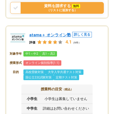
資料を請求する
無料
（リストに追加する）
atama＋ オンライン塾
詳しく見る
4.1
評価
（9件）
対象学年
中1～中2
高1～高2
授業形式
オンライン個別指導(1:1)
目的
高校受験対策
大学入学共通テスト対策
国公立2次試験対策
定期テスト対策
授業料の目安
（税込）
小学生
小学生は募集していません
中学生
詳細はお問い合わせください