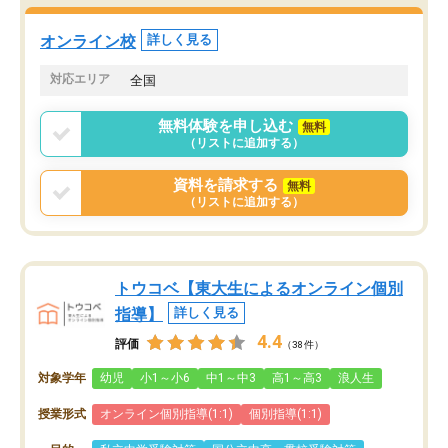
オンライン校
詳しく見る
対応エリア
全国
無料体験を申し込む
無料
（リストに追加する）
資料を請求する
無料
（リストに追加する）
トウコベ【東大生によるオンライン個別
指導】
詳しく見る
4.4
評価
（38件）
対象学年
幼児
小1～小6
中1～中3
高1～高3
浪人生
授業形式
オンライン個別指導(1:1)
個別指導(1:1)