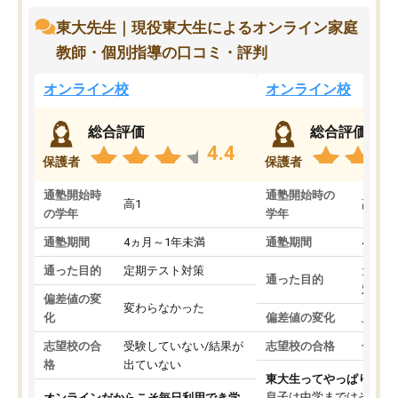
東大先生｜現役東大生によるオンライン家庭
教師・個別指導の口コミ・評判
オンライン校
オンライン校
総合評価
総合評価
4.4
保護者
保護者
通塾開始時
通塾開始時の
高1
高3
の学年
学年
通塾期間
4ヵ月～1年未満
通塾期間
4ヵ月
通った目的
定期テスト対策
大学入
通った目的
対策
偏差値の変
変わらなかった
化
偏差値の変化
上がっ
志望校の合
受験していない/結果が
志望校の合格
合格し
格
出ていない
東大生ってやっぱりすご
息子は中学まではそこそ
オンラインだからこそ毎日利用でき学