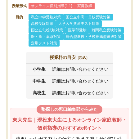
授業形式
オンライン個別指導(1:1)
家庭教師
目的
私立中学受験対策
国公立中高一貫校受験対策
高校受験対策
大学入学共通テスト対策
国公立2次試験対策
医学部受験
難関私立受験対策
医・歯・薬系対策
総合型選抜・学校推薦型選抜対策
定期テスト対策
授業料の目安
（税込）
小学生
詳細はお問い合わせください
中学生
詳細はお問い合わせください
高校生
詳細はお問い合わせください
塾探しの窓口編集部からみた
東大先生｜現役東大生によるオンライン家庭教師・
個別指導のおすすめポイント
成果につながる努力の仕方を教える塾！伸び悩む生