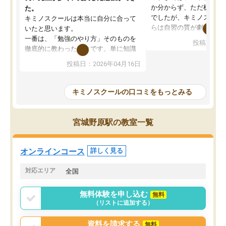
か分からず、ただ机に座
た。
でしたが、キミノスクー
キミノスクールは本当に自分に合って
らは自習の質が劇的に変
いたと思います。
先生が毎日何をすべきか
一番は、「勉強のやり方」そのものを
投稿日：20
を明確にしてくれるので
徹底的に教わったことです。単に知識
ずに学習に取り組めるよ
を詰め込むのではなく、自学自習の習
投稿日：2026年04月16日
が一番の収穫です。
慣が身につくよう並走してくれるの
授業で教えてもらうとい
で、通塾日以外も机に向かうのが苦で
の仕方をコーチングして
はなくなりました。
キミノスクールの口コミをもっとみる
ルなので、家での学習習
身につきました。結果と
講師の方との距離も近く、親身なコー
た英語の偏差値が10以上
チングのおかげで、停滞期もモチベー
宮城野原駅の教室一覧
していた公立高校に無事
ションを維持できました。「やらされ
た。自分から学ぶ姿勢を
る勉強」から「目標のための勉強」へ
たい家庭には本当におす
意識が変わったことが、目標校への合
オンラインコース
詳しく見る
思います。
格に繋がったと思います。
対応エリア
全国
無料体験を申し込む
無料
（リストに追加する）
資料を請求する
無料