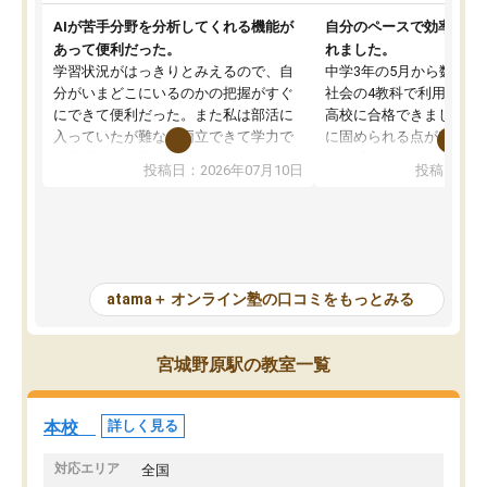
AIが苦手分野を分析してくれる機能が
自分のペースで効率よく
あって便利だった。
れました。
学習状況がはっきりとみえるので、自
中学3年の5月から数学・
分がいまどこにいるのかの把握がすぐ
社会の4教科で利用し、偏
にできて便利だった。また私は部活に
高校に合格できました。
入っていたが難なく両立できて学力で
に固められる点が魅力で
も部活でも結果を残すことができてよ
れる「ウォームアップ」
投稿日：2026年07月10日
投稿日：20
かった。また問題演習の際に、自分が
項目のおかげで、手軽に
一度間違えた問題を繰り返し学習でき
せられます。何度も間違
たので苦手だった英語の克服につなが
「特訓」項目で徹底的に
った点もよかった。ただAIをアピール
め、苦手克服に非常に役
して活用するのは良かった点もあった
また、その日の勉強時間
が、自分で自分の管理ができない人に
元数が可視化されるので
atama＋ オンライン塾の口コミをもっとみる
とっては難しい部分もあるのではない
しながら意欲的に取り組
かと思った。
常に効果を実感している
になった現在も大学受験
宮城野原駅の教室一覧
して利用しており、自信
すめできる塾です。
本校
詳しく見る
対応エリア
全国