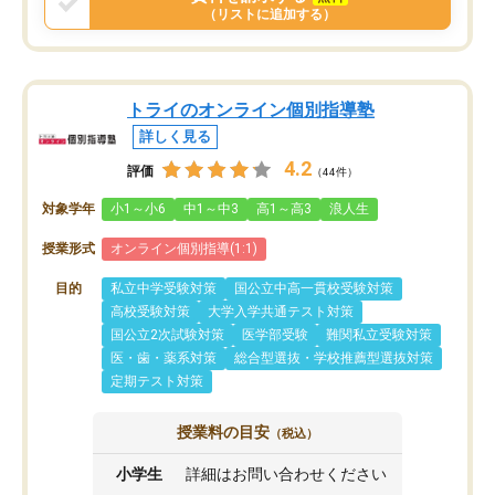
（リストに追加する）
トライのオンライン個別指導塾
詳しく見る
4.2
評価
（44件）
対象学年
小1～小6
中1～中3
高1～高3
浪人生
授業形式
オンライン個別指導(1:1)
目的
私立中学受験対策
国公立中高一貫校受験対策
高校受験対策
大学入学共通テスト対策
国公立2次試験対策
医学部受験
難関私立受験対策
医・歯・薬系対策
総合型選抜・学校推薦型選抜対策
定期テスト対策
授業料の目安
（税込）
小学生
詳細はお問い合わせください