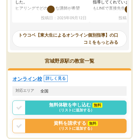
した。
指導してくれています。2
ヒアリングでどのような講師が希望
もLINEで直接先生に質問
か、オプションは付帯するかなど選ぶ
教科でも)。受講科目や
投稿日：2025年09月12日
投稿日：20
事が出来ました。
めれるので、個人に合っ
講師とのマッチング後講師との初回ミ
ると思います。カリキュ
ーティングを行い、その講師で良いか
いなのがあり(有料)、受
トウコベ【東大生によるオンライン個別指導】の口
他の講師を希望するか子供との相性も
ことをどんなスケジュー
コミをもっとみる
見てから講師を決定する事ができま
くか相談したのですが、
す。
ち期待したものではなく
うちの子は、初回面談の講師の方で決
内容でした。それでも明
宮城野原駅の教室一覧
定しました。
やる気も出ましたし、苦
くなってきたようなので
オンラインツールを使用した単語帳の
お願いして良かったと思
オンライン校
詳しく見る
共有があり宿題もそちらで出される形
も合わなければチェンジ
でした。
娘は3科目ともずっと同
対応エリア
全国
2ヶ月で担当講師の方がお辞めになると
言う事で講師変更の申し出があり、あ
無料体験を申し込む
無料
まりに短期での変更だった為、塾に通
（リストに追加する）
う事にして退会しました。遅れも取り
戻せ、授業内容や講師の方は良かった
資料を請求する
無料
と思います。
（リストに追加する）