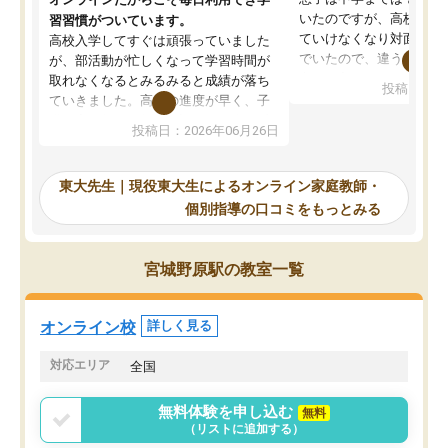
いたのですが、高校に入
習習慣がついています。
ていけなくなり対面の塾
高校入学してすぐは頑張っていました
でいたので、違うアプロ
が、部活動が忙しくなって学習時間が
考えて入りました。地元
取れなくなるとみるみると成績が落ち
投稿日：20
で、当初は模試でD判定
ていきました。高校の進度が早く、子
していたのですが、やは
供も家に帰って勉強の話すると嫌な反
投稿日：2026年06月26日
験勉強に詳しく、先生か
応を示します。東大先生にお願いして
受け合格できました。ま
からは効率的な計画を先生が立ててく
自習室が毎日使えていつ
れるので、親としても安心です。毎日
東大先生｜現役東大生によるオンライン家庭教師・
るのが心強かったようで
使える自習室とかもあり、わからない
個別指導の口コミをもっとみる
謝です。
ところがあれば先生が回答してくれる
のも重宝しています。
宮城野原駅の教室一覧
オンライン校
詳しく見る
対応エリア
全国
無料体験を申し込む
無料
（リストに追加する）