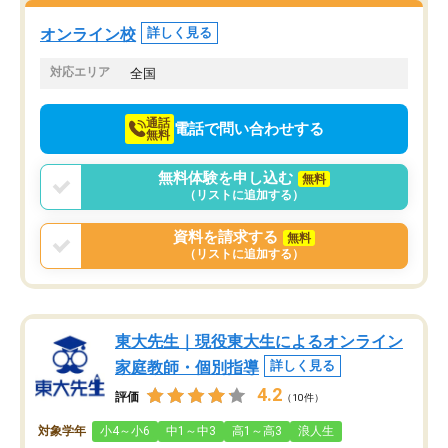
塾を受けています。狙い通り、少しず
つ成績も上がり、苦手意識も無くなっ
オンライン校
詳しく見る
てきたので、さらに苦手な数学も追加
でお願いしました。来年の高校受験に
対応エリア
全国
向けて頑張っています。
通話
電話で問い合わせする
無料
無料体験を申し込む
無料
（リストに追加する）
資料を請求する
無料
（リストに追加する）
東大先生｜現役東大生によるオンライン
家庭教師・個別指導
詳しく見る
4.2
評価
（10件）
対象学年
小4～小6
中1～中3
高1～高3
浪人生