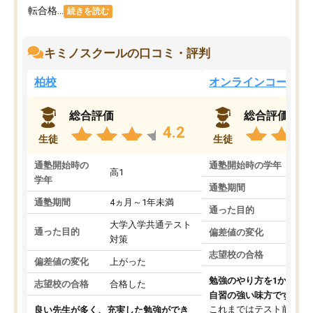
転合格...
続きを読む
キミノスクールの口コミ・評判
柏校
オンラインコース
総合評価
総合評価
4.2
生徒
生徒
通塾開始時の
通塾開始時の学年
中
高1
学年
通塾期間
通塾期間
4ヵ月～1年未満
通った目的
大学入学共通テスト
通った目的
偏差値の変化
対策
志望校の合格
偏差値の変化
上がった
勉強のやり方を1から教
志望校の合格
合格した
自習の強い味方です。
これまではテスト前に何
良い先生が多く、充実した勉強ができ