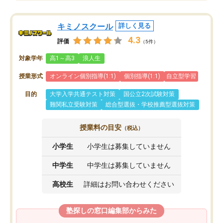
キミノスクール
詳しく見る
4.3
評価
（5件）
対象学年
高1～高3
浪人生
授業形式
オンライン個別指導(1:1)
個別指導(1:1)
自立型学習
目的
大学入学共通テスト対策
国公立2次試験対策
難関私立受験対策
総合型選抜・学校推薦型選抜対策
授業料の目安
（税込）
小学生
小学生は募集していません
中学生
中学生は募集していません
高校生
詳細はお問い合わせください
塾探しの窓口編集部からみた