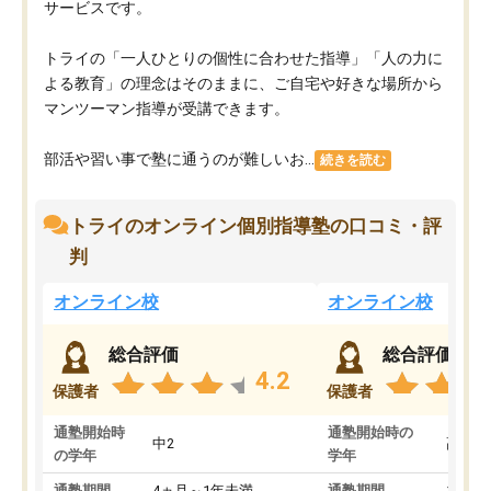
サービスです。
トライの「一人ひとりの個性に合わせた指導」「人の力に
よる教育」の理念はそのままに、ご自宅や好きな場所から
マンツーマン指導が受講できます。
部活や習い事で塾に通うのが難しいお...
続きを読む
トライのオンライン個別指導塾の口コミ・評
判
オンライン校
オンライン校
総合評価
総合評価
4.2
保護者
保護者
通塾開始時
通塾開始時の
中2
高3
の学年
学年
通塾期間
4ヵ月～1年未満
通塾期間
1～3