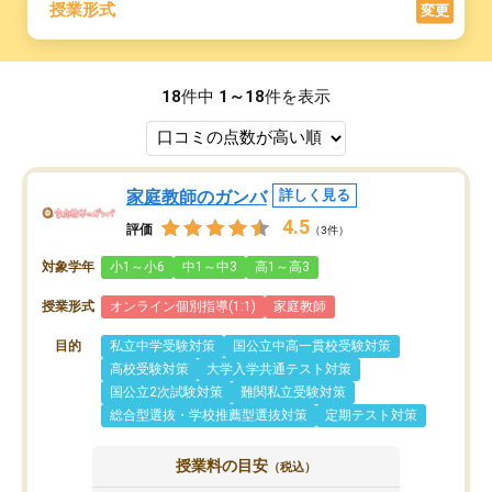
授業形式
変更
18
件中
1～18
件を表示
家庭教師のガンバ
詳しく見る
4.5
評価
（3件）
対象学年
小1～小6
中1～中3
高1～高3
授業形式
オンライン個別指導(1:1)
家庭教師
目的
私立中学受験対策
国公立中高一貫校受験対策
高校受験対策
大学入学共通テスト対策
国公立2次試験対策
難関私立受験対策
総合型選抜・学校推薦型選抜対策
定期テスト対策
授業料の目安
（税込）