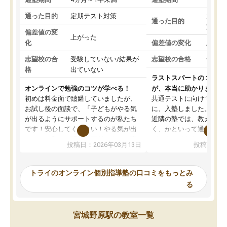
通った目的
定期テスト対策
大学入
通った目的
対策
偏差値の変
上がった
化
偏差値の変化
上がっ
志望校の合
受験していない/結果が
志望校の合格
合格し
格
出ていない
ラストスパートの１か月
オンラインで勉強のコツが学べる！
が、本当に助かりました
初めは料金面で躊躇していましたが、
共通テストに向けての追
お試し後の面談で、「子どもがやる気
に、入塾しました。田舎
が出るようにサポートするのが私たち
近隣の塾では、教えても
です！安心してください！やる気が出
く、かといって通うには
ないのは私たち講師の責任です」と言
が、トライならオンライ
投稿日：2026年03月13日
投稿日：20
ってくださり、確かに！と考えて、思
可能なので本当に助かり
い切って入塾しました。英語が苦手だ
テストの内容重視でした
ったんですが、学生の先生から学ぶこ
らないところをピンポイ
トライのオンライン個別指導塾の口コミをもっとみ
とで、勉強のコツみたいなものをつか
頂いて、とてもわかりや
る
み、徐々に成績が上がったらいいなと
していました。一生を左
思っていました。何が今足りないのか
スト、多少お金がかかっ
を的確に指導いただき、子どももびっ
思い切って入塾してよか
宮城野原駅の教室一覧
くりするほど楽しんでやる気を持って