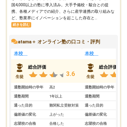
国4,000以上の塾に導入済み。大手予備校・駿台との提
携、各種メディアでの紹介、さらに産学連携の取り組みな
ど、塾業界にイノベーションを起こした存在と...
続きを読む
atama＋ オンライン塾の口コミ・評判
本校
本校
総合評価
総合評価
3.6
生徒
生徒
通塾開始時の学年
高2
通塾開始時の学年
中
通塾期間
1年以上
通塾期間
通った目的
難関私立受験対策
通った目的
偏差値の変化
上がった
偏差値の変化
志望校の合格
合格した
志望校の合格