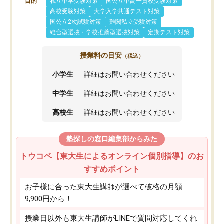
目的
私立中学受験対策
国公立中高一貫校受験対策
高校受験対策
大学入学共通テスト対策
国公立2次試験対策
難関私立受験対策
総合型選抜・学校推薦型選抜対策
定期テスト対策
授業料の目安
（税込）
小学生
詳細はお問い合わせください
中学生
詳細はお問い合わせください
高校生
詳細はお問い合わせください
塾探しの窓口編集部からみた
トウコベ【東大生によるオンライン個別指導】のお
すすめポイント
お子様に合った東大生講師が選べて破格の月額
9,900円から！
授業日以外も東大生講師がLINEで質問対応してくれ