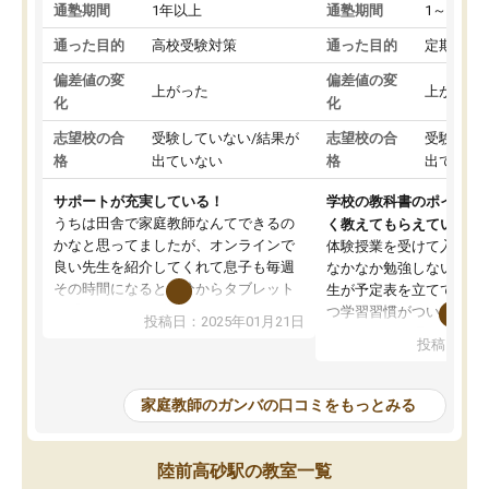
通塾期間
1年以上
通塾期間
1～3ヵ月
通った目的
高校受験対策
通った目的
定期テス
偏差値の変
偏差値の変
上がった
上がった
化
化
志望校の合
受験していない/結果が
志望校の合
受験して
格
出ていない
格
出ていな
サポートが充実している！
学校の教科書のポイント
うちは田舎で家庭教師なんてできるの
く教えてもらえている
かなと思ってましたが、オンラインで
体験授業を受けて入塾し
良い先生を紹介してくれて息子も毎週
なかなか勉強しない息子
その時間になると自分からタブレット
生が予定表を立ててくれ
を開いてzoomを繋げるようになりまし
つ学習習慣がついてきま
投稿日：2025年01月21日
た！5科目なんでもOKなのもとても気
オンラインで週に一度の
投稿日：20
に入っています
指導が無い日も予定表に
成績もだいぶ下の方でしたが、通い始
したり、LINEでわから
めて1年ほどだった今では平均点以上の
問できるのでとても助か
家庭教師のガンバの口コミをもっとみる
科目が増えてきました！あと1年受験ま
であるので無料の週末教室を使用しな
がら頑張って欲しいと思います！
陸前高砂駅の教室一覧