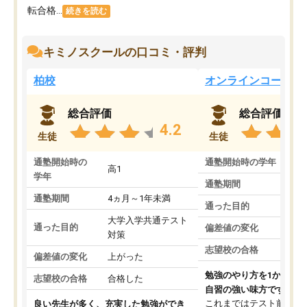
転合格...
続きを読む
キミノスクールの口コミ・評判
柏校
オンラインコース
総合評価
総合評価
4.2
生徒
生徒
通塾開始時の
通塾開始時の学年
中
高1
学年
通塾期間
通塾期間
4ヵ月～1年未満
通った目的
大学入学共通テスト
通った目的
偏差値の変化
対策
志望校の合格
偏差値の変化
上がった
勉強のやり方を1から教
志望校の合格
合格した
自習の強い味方です。
これまではテスト前に何
良い先生が多く、充実した勉強ができ