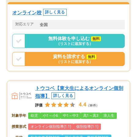
オンライン校
詳しく見る
対応エリア
全国
無料体験を申し込む
無料
（リストに追加する）
資料を請求する
無料
（リストに追加する）
トウコベ【東大生によるオンライン個別
指導】
詳しく見る
4.4
評価
（38件）
対象学年
幼児
小1～小6
中1～中3
高1～高3
浪人生
授業形式
オンライン個別指導(1:1)
個別指導(1:1)