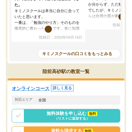
か分からず、ただ机に座
た。
でしたが、キミノスクー
キミノスクールは本当に自分に合って
らは自習の質が劇的に変
いたと思います。
先生が毎日何をすべきか
一番は、「勉強のやり方」そのものを
投稿日：20
を明確にしてくれるので
徹底的に教わったことです。単に知識
ずに学習に取り組めるよ
を詰め込むのではなく、自学自習の習
投稿日：2026年04月16日
が一番の収穫です。
慣が身につくよう並走してくれるの
授業で教えてもらうとい
で、通塾日以外も机に向かうのが苦で
の仕方をコーチングして
はなくなりました。
キミノスクールの口コミをもっとみる
ルなので、家での学習習
身につきました。結果と
講師の方との距離も近く、親身なコー
た英語の偏差値が10以上
チングのおかげで、停滞期もモチベー
陸前高砂駅の教室一覧
していた公立高校に無事
ションを維持できました。「やらされ
た。自分から学ぶ姿勢を
る勉強」から「目標のための勉強」へ
たい家庭には本当におす
意識が変わったことが、目標校への合
オンラインコース
詳しく見る
思います。
格に繋がったと思います。
対応エリア
全国
無料体験を申し込む
無料
（リストに追加する）
資料を請求する
無料