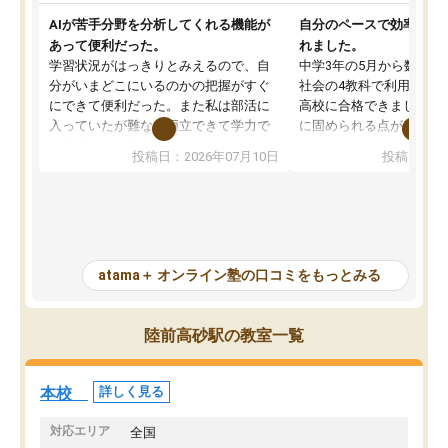
AIが苦手分野を分析してくれる機能が
自分のペースで効率よく
あって便利だった。
れました。
学習状況がはっきりとみえるので、自
中学3年の5月から数学・
分がいまどこにいるのかの把握がすぐ
社会の4教科で利用し、偏
にできて便利だった。また私は部活に
高校に合格できました。
入っていたが難なく両立できて学力で
に固められる点が魅力で
も部活でも結果を残すことができてよ
れる「ウォームアップ」
投稿日：2026年07月10日
投稿日：20
かった。また問題演習の際に、自分が
項目のおかげで、手軽に
一度間違えた問題を繰り返し学習でき
せられます。何度も間違
たので苦手だった英語の克服につなが
「特訓」項目で徹底的に
った点もよかった。ただAIをアピール
め、苦手克服に非常に役
して活用するのは良かった点もあった
また、その日の勉強時間
が、自分で自分の管理ができない人に
元数が可視化されるので
atama＋ オンライン塾の口コミをもっとみる
とっては難しい部分もあるのではない
しながら意欲的に取り組
かと思った。
常に効果を実感している
になった現在も大学受験
陸前高砂駅の教室一覧
して利用しており、自信
すめできる塾です。
本校
詳しく見る
対応エリア
全国