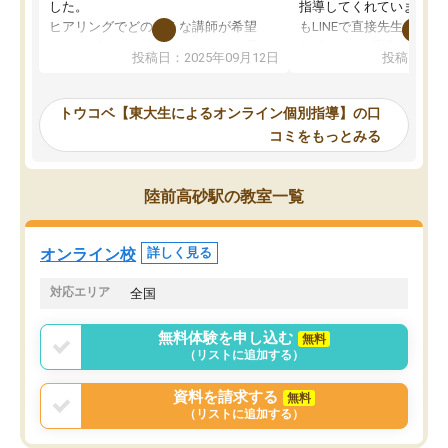
した。
指導してくれています。2
ヒアリングでどのような講師が希望
もLINEで直接先生に質問
か、オプションは付帯するかなど選ぶ
教科でも)。受講科目や
投稿日：2025年09月12日
投稿日：20
事が出来ました。
めれるので、個人に合っ
講師とのマッチング後講師との初回ミ
ると思います。カリキュ
ーティングを行い、その講師で良いか
いなのがあり(有料)、受
トウコベ【東大生によるオンライン個別指導】の口
他の講師を希望するか子供との相性も
ことをどんなスケジュー
コミをもっとみる
見てから講師を決定する事ができま
くか相談したのですが、
す。
ち期待したものではなく
うちの子は、初回面談の講師の方で決
内容でした。それでも明
陸前高砂駅の教室一覧
定しました。
やる気も出ましたし、苦
くなってきたようなので
オンラインツールを使用した単語帳の
お願いして良かったと思
オンライン校
詳しく見る
共有があり宿題もそちらで出される形
も合わなければチェンジ
でした。
娘は3科目ともずっと同
対応エリア
全国
2ヶ月で担当講師の方がお辞めになると
言う事で講師変更の申し出があり、あ
無料体験を申し込む
無料
まりに短期での変更だった為、塾に通
（リストに追加する）
う事にして退会しました。遅れも取り
戻せ、授業内容や講師の方は良かった
資料を請求する
無料
と思います。
（リストに追加する）