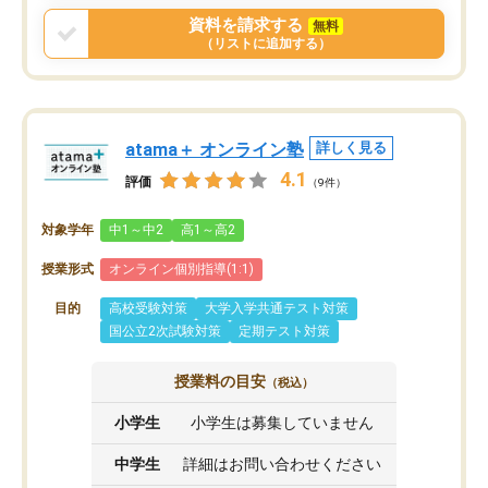
資料を請求する
無料
（リストに追加する）
atama＋ オンライン塾
詳しく見る
4.1
評価
（9件）
対象学年
中1～中2
高1～高2
授業形式
オンライン個別指導(1:1)
目的
高校受験対策
大学入学共通テスト対策
国公立2次試験対策
定期テスト対策
授業料の目安
（税込）
小学生
小学生は募集していません
中学生
詳細はお問い合わせください