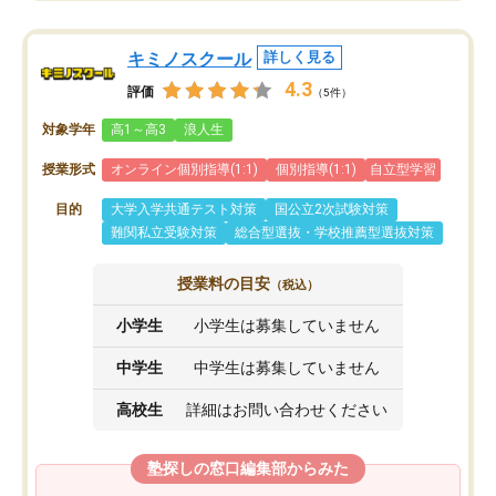
キミノスクール
詳しく見る
4.3
評価
（5件）
対象学年
高1～高3
浪人生
授業形式
オンライン個別指導(1:1)
個別指導(1:1)
自立型学習
目的
大学入学共通テスト対策
国公立2次試験対策
難関私立受験対策
総合型選抜・学校推薦型選抜対策
授業料の目安
（税込）
小学生
小学生は募集していません
中学生
中学生は募集していません
高校生
詳細はお問い合わせください
塾探しの窓口編集部からみた