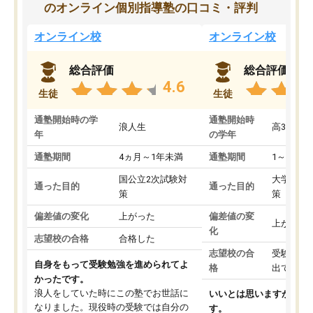
のオンライン個別指導塾の口コミ・評判
オンライン校
オンライン校
総合評価
総合評価
4.6
生徒
生徒
通塾開始時の学
通塾開始時
浪人生
高3
年
の学年
通塾期間
4ヵ月～1年未満
通塾期間
1～3ヵ月
国公立2次試験対
大学入学
通った目的
通った目的
策
策
偏差値の変化
上がった
偏差値の変
上がった
化
志望校の合格
合格した
志望校の合
受験して
自身をもって受験勉強を進められてよ
格
出ていな
かったです。
浪人をしていた時にこの塾でお世話に
いいとは思いますが、料
なりました。現役時の受験では自分の
す。