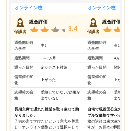
オンライン校
オンライン校
総合評価
総合評価
3.4
保護者
保護者
通塾開始時
通塾開始時
中2
高2
の学年
の学年
通塾期間
1～3ヵ月
通塾期間
4ヵ月～1
通った目的
定期テスト対策
通った目的
難関私立
偏差値の変
偏差値の変
上がった
上がった
化
化
志望校の合
受験していない/結果が
志望校の合
受験して
格
出ていない
格
出ていな
長期欠席で遅れた授業を取り戻せて助
自宅で現役国公立大学生
かりました。
ブルな価格で学べる
子供の家で学びたいという意志を尊重
娘の講師は東大生では無
し、オンライン個別という選択をしま
すが、お薦めの問題集や