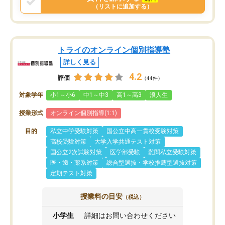
（リストに追加する）
トライのオンライン個別指導塾
詳しく見る
4.2
評価
（44件）
対象学年
小1～小6
中1～中3
高1～高3
浪人生
授業形式
オンライン個別指導(1:1)
目的
私立中学受験対策
国公立中高一貫校受験対策
高校受験対策
大学入学共通テスト対策
国公立2次試験対策
医学部受験
難関私立受験対策
医・歯・薬系対策
総合型選抜・学校推薦型選抜対策
定期テスト対策
授業料の目安
（税込）
小学生
詳細はお問い合わせください