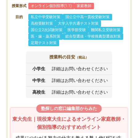
授業形式
オンライン個別指導(1:1)
家庭教師
目的
私立中学受験対策
国公立中高一貫校受験対策
高校受験対策
大学入学共通テスト対策
国公立2次試験対策
医学部受験
難関私立受験対策
医・歯・薬系対策
総合型選抜・学校推薦型選抜対策
定期テスト対策
授業料の目安
（税込）
小学生
詳細はお問い合わせください
中学生
詳細はお問い合わせください
高校生
詳細はお問い合わせください
塾探しの窓口編集部からみた
東大先生｜現役東大生によるオンライン家庭教師・
個別指導のおすすめポイント
成果につながる努力の仕方を教える塾！伸び悩む生