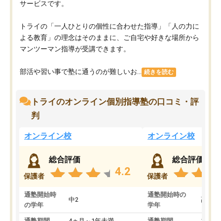
サービスです。
トライの「一人ひとりの個性に合わせた指導」「人の力に
よる教育」の理念はそのままに、ご自宅や好きな場所から
マンツーマン指導が受講できます。
部活や習い事で塾に通うのが難しいお...
続きを読む
トライのオンライン個別指導塾の口コミ・評
判
オンライン校
オンライン校
総合評価
総合評価
4.2
保護者
保護者
通塾開始時
通塾開始時の
中2
高3
の学年
学年
通塾期間
4ヵ月～1年未満
通塾期間
1～3