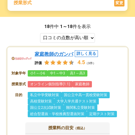
授業形式
変更
18
件中
1～18
件を表示
家庭教師のガンバ
詳しく見る
4.5
評価
（3件）
対象学年
小1～小6
中1～中3
高1～高3
授業形式
オンライン個別指導(1:1)
家庭教師
目的
私立中学受験対策
国公立中高一貫校受験対策
高校受験対策
大学入学共通テスト対策
国公立2次試験対策
難関私立受験対策
総合型選抜・学校推薦型選抜対策
定期テスト対策
授業料の目安
（税込）