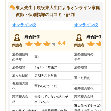
東大先生｜現役東大生によるオンライン家庭
教師・個別指導の口コミ・評判
オンライン校
オンライン校
総合評価
総合評価
4.4
保護者
保護者
通塾開始時
通塾開始時の
高1
高3
の学年
学年
通塾期間
4ヵ月～1年未満
通塾期間
4ヵ月
通った目的
定期テスト対策
大学入
通った目的
対策
偏差値の変
変わらなかった
化
偏差値の変化
上がっ
志望校の合
受験していない/結果が
志望校の合格
合格し
格
出ていない
東大生ってやっぱりすご
息子は中学まではそこそ
オンラインだからこそ毎日利用でき学