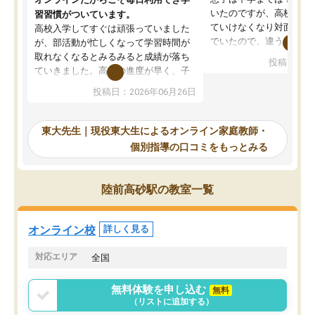
いたのですが、高校に入
習習慣がついています。
ていけなくなり対面の塾
高校入学してすぐは頑張っていました
でいたので、違うアプロ
が、部活動が忙しくなって学習時間が
考えて入りました。地元
取れなくなるとみるみると成績が落ち
投稿日：20
で、当初は模試でD判定
ていきました。高校の進度が早く、子
していたのですが、やは
供も家に帰って勉強の話すると嫌な反
投稿日：2026年06月26日
験勉強に詳しく、先生か
応を示します。東大先生にお願いして
受け合格できました。ま
からは効率的な計画を先生が立ててく
自習室が毎日使えていつ
れるので、親としても安心です。毎日
東大先生｜現役東大生によるオンライン家庭教師・
るのが心強かったようで
使える自習室とかもあり、わからない
個別指導の口コミをもっとみる
謝です。
ところがあれば先生が回答してくれる
のも重宝しています。
陸前高砂駅の教室一覧
オンライン校
詳しく見る
対応エリア
全国
無料体験を申し込む
無料
（リストに追加する）