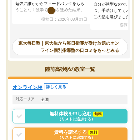
勉強に誰かからフィードバックをもら
自分が朝型なので、自習
うことなく独学で勉強を進めた結果、
つ、手助けしてくれる設
入試本番に地歴の学習が間に合わず不
この塾を選びました。
投稿日：2026年08月01日
合格となってしまいました。その経験
投稿日：20
を踏まえ、浪人が決まった際に勉強計
画を考えてもらえる塾を探した結果、
東大毎日塾にたどり着きました。学習
東大毎日塾｜東大生から毎日指導が受け放題のオン
の長期計画や日々の勉強のやり方につ
ライン個別指導塾の口コミをもっとみる
いて客観的なアドバイスをいただけた
ので、自信をもって受験勉強を進める
ことができました。自分のように勉強
陸前高砂駅の教室一覧
のやり方や進捗管理で苦労している方
には特におすすめしたい塾です。
オンライン校
詳しく見る
対応エリア
全国
無料体験を申し込む
無料
（リストに追加する）
資料を請求する
無料
（リストに追加する）