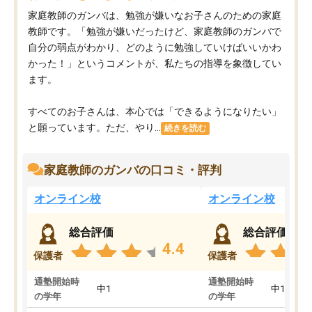
家庭教師のガンバは、勉強が嫌いなお子さんのための家庭
教師です。「勉強が嫌いだったけど、家庭教師のガンバで
自分の弱点がわかり、どのように勉強していけばいいかわ
かった！」というコメントが、私たちの指導を象徴してい
ます。
すべてのお子さんは、本心では「できるようになりたい」
と願っています。ただ、やり...
続きを読む
家庭教師のガンバの口コミ・評判
オンライン校
オンライン校
総合評価
総合評価
4.4
保護者
保護者
通塾開始時
通塾開始時
中1
中1
の学年
の学年