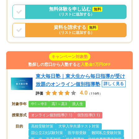
無料体験を申し込む
無料
（リストに追加する）
資料を請求する
無料
（リストに追加する）
キャンペーン対象塾
塾探しの窓口から入塾すると
入塾金1万円OFF
東大毎日塾｜東大生から毎日指導が受け
放題のオンライン個別指導塾
詳しく見る
4.0
評価
（116件）
対象学年
中1～中3
高1～高3
浪人生
授業形式
オンライン個別指導(1:1)
個別指導(1:1)
目的
高校受験対策
大学入学共通テスト対策
国公立2次試験対策
医学部受験
難関私立受験対策