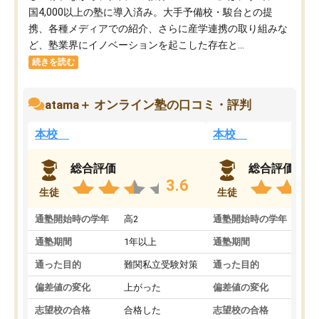
国4,000以上の塾に導入済み。大手予備校・駿台との提
携、各種メディアでの紹介、さらに産学連携の取り組みな
ど、塾業界にイノベーションを起こした存在と...
続きを読む
atama＋ オンライン塾の口コミ・評判
本校
本校
総合評価
総合評価
3.6
生徒
生徒
通塾開始時の学年
高2
通塾開始時の学年
中
通塾期間
1年以上
通塾期間
通った目的
難関私立受験対策
通った目的
偏差値の変化
上がった
偏差値の変化
志望校の合格
合格した
志望校の合格