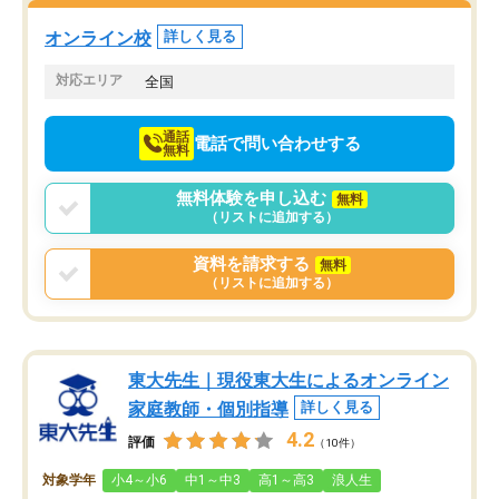
塾を受けています。狙い通り、少しず
つ成績も上がり、苦手意識も無くなっ
オンライン校
詳しく見る
てきたので、さらに苦手な数学も追加
でお願いしました。来年の高校受験に
対応エリア
全国
向けて頑張っています。
通話
電話で問い合わせする
無料
無料体験を申し込む
無料
（リストに追加する）
資料を請求する
無料
（リストに追加する）
東大先生｜現役東大生によるオンライン
家庭教師・個別指導
詳しく見る
4.2
評価
（10件）
対象学年
小4～小6
中1～中3
高1～高3
浪人生