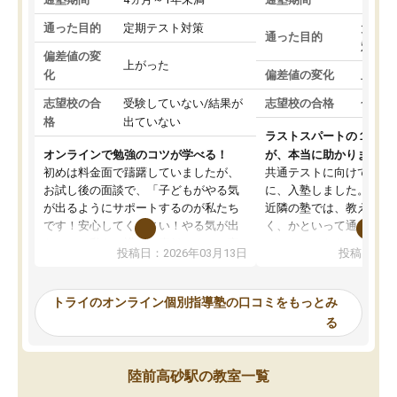
通った目的
定期テスト対策
大学入
通った目的
対策
偏差値の変
上がった
化
偏差値の変化
上がっ
志望校の合
受験していない/結果が
志望校の合格
合格し
格
出ていない
ラストスパートの１か月
オンラインで勉強のコツが学べる！
が、本当に助かりました
初めは料金面で躊躇していましたが、
共通テストに向けての追
お試し後の面談で、「子どもがやる気
に、入塾しました。田舎
が出るようにサポートするのが私たち
近隣の塾では、教えても
です！安心してください！やる気が出
く、かといって通うには
ないのは私たち講師の責任です」と言
が、トライならオンライ
投稿日：2026年03月13日
投稿日：20
ってくださり、確かに！と考えて、思
可能なので本当に助かり
い切って入塾しました。英語が苦手だ
テストの内容重視でした
ったんですが、学生の先生から学ぶこ
らないところをピンポイ
トライのオンライン個別指導塾の口コミをもっとみ
とで、勉強のコツみたいなものをつか
頂いて、とてもわかりや
る
み、徐々に成績が上がったらいいなと
していました。一生を左
思っていました。何が今足りないのか
スト、多少お金がかかっ
を的確に指導いただき、子どももびっ
思い切って入塾してよか
陸前高砂駅の教室一覧
くりするほど楽しんでやる気を持って