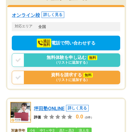
オンライン校
詳しく見る
対応エリア
全国
通話
電話で問い合わせする
無料
無料体験を申し込む
無料
（リストに追加する）
資料を請求する
無料
（リストに追加する）
坪田塾ONLINE
詳しく見る
0.0
評価
（0件）
対象学年
小6
中1～中3
高1～高3
浪人生