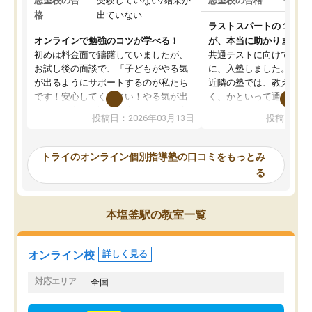
志望校の合
受験していない/結果が
志望校の合格
合格し
格
出ていない
ラストスパートの１か月
オンラインで勉強のコツが学べる！
が、本当に助かりました
初めは料金面で躊躇していましたが、
共通テストに向けての追
お試し後の面談で、「子どもがやる気
に、入塾しました。田舎
が出るようにサポートするのが私たち
近隣の塾では、教えても
です！安心してください！やる気が出
く、かといって通うには
ないのは私たち講師の責任です」と言
が、トライならオンライ
投稿日：2026年03月13日
投稿日：20
ってくださり、確かに！と考えて、思
可能なので本当に助かり
い切って入塾しました。英語が苦手だ
テストの内容重視でした
ったんですが、学生の先生から学ぶこ
らないところをピンポイ
トライのオンライン個別指導塾の口コミをもっとみ
とで、勉強のコツみたいなものをつか
頂いて、とてもわかりや
る
み、徐々に成績が上がったらいいなと
していました。一生を左
思っていました。何が今足りないのか
スト、多少お金がかかっ
を的確に指導いただき、子どももびっ
思い切って入塾してよか
本塩釜駅の教室一覧
くりするほど楽しんでやる気を持って
塾を受けています。狙い通り、少しず
つ成績も上がり、苦手意識も無くなっ
オンライン校
詳しく見る
てきたので、さらに苦手な数学も追加
でお願いしました。来年の高校受験に
対応エリア
全国
向けて頑張っています。