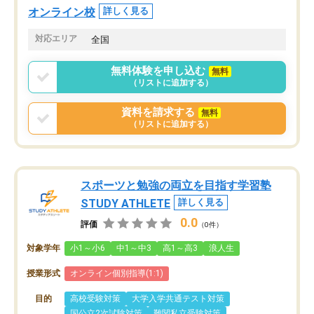
オンライン校
詳しく見る
対応エリア
全国
無料体験を申し込む
無料
（リストに追加する）
資料を請求する
無料
（リストに追加する）
スポーツと勉強の両立を目指す学習塾
STUDY ATHLETE
詳しく見る
0.0
評価
（0件）
対象学年
小1～小6
中1～中3
高1～高3
浪人生
授業形式
オンライン個別指導(1:1)
目的
高校受験対策
大学入学共通テスト対策
国公立2次試験対策
難関私立受験対策