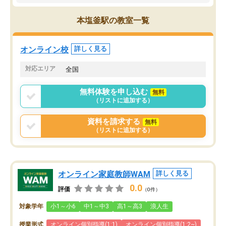
ので、自信をもって受験勉強を進める
ことができました。自分のように勉強
本塩釜駅の教室一覧
のやり方や進捗管理で苦労している方
には特におすすめしたい塾です。
オンライン校
詳しく見る
対応エリア
全国
無料体験を申し込む
無料
（リストに追加する）
資料を請求する
無料
（リストに追加する）
オンライン家庭教師WAM
詳しく見る
0.0
評価
（0件）
対象学年
小1～小6
中1～中3
高1～高3
浪人生
授業形式
オンライン個別指導(1:1)
オンライン個別指導(1:2~)