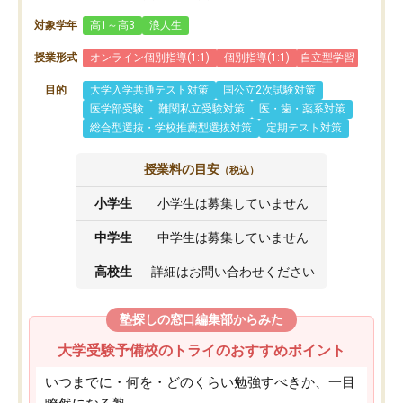
対象学年
高1～高3
浪人生
授業形式
オンライン個別指導(1:1)
個別指導(1:1)
自立型学習
目的
大学入学共通テスト対策
国公立2次試験対策
医学部受験
難関私立受験対策
医・歯・薬系対策
総合型選抜・学校推薦型選抜対策
定期テスト対策
授業料の目安
（税込）
小学生
小学生は募集していません
中学生
中学生は募集していません
高校生
詳細はお問い合わせください
塾探しの窓口編集部からみた
大学受験予備校のトライのおすすめポイント
いつまでに・何を・どのくらい勉強すべきか、一目