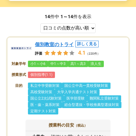
14
件中
1～14
件を表示
個別教室のトライ
詳しく見る
4.1
評価
（220件）
対象学年
小1～小6
中1～中3
高1～高3
浪人生
授業形式
個別指導(1:1)
目的
私立中学受験対策
国公立中高一貫校受験対策
高校受験対策
大学入学共通テスト対策
国公立2次試験対策
医学部受験
難関私立受験対策
医・歯・薬系対策
総合型選抜・学校推薦型選抜対策
定期テスト対策
授業料の目安
（税込）