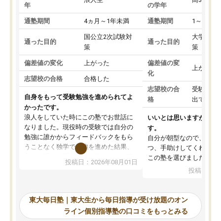
年
の学年
通塾期間
4ヵ月～1年未満
通塾期間
1～3ヵ月
国公立2次試験対
大学入学
通った目的
通った目的
策
策
偏差値の変化
上がった
偏差値の変
上がった
化
志望校の合格
合格した
志望校の合
受験して
自身をもって受験勉強を進められてよ
格
出ていな
かったです。
浪人をしていた時にこの塾でお世話に
いいとは思いますが、料
なりました。現役時の受験では自分の
す。
勉強に誰かからフィードバックをもら
自分が朝型なので、自習
うことなく独学で勉強を進めた結果、
つ、手助けしてくれる設
入試本番に地歴の学習が間に合わず不
この塾を選びました。
投稿日：2026年08月01日
合格となってしまいました。その経験
投稿日：20
を踏まえ、浪人が決まった際に勉強計
画を考えてもらえる塾を探した結果、
東大毎日塾にたどり着きました。学習
東大毎日塾｜東大生から毎日指導が受け放題のオン
の長期計画や日々の勉強のやり方につ
ライン個別指導塾の口コミをもっとみる
いて客観的なアドバイスをいただけた