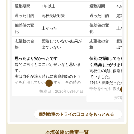
通塾期間
1年以上
通塾期間
4ヵ月～1
通った目的
高校受験対策
通った目的
定期テス
偏差値の変
偏差値の変
上がった
上がった
化
化
志望校の合
受験していない/結果が
志望校の合
受験して
格
出ていない
格
出ていな
思ったより安かったです
個別に指導してもらえる
端的に言うとコスパが良いなと思いま
く成績は上がりました。
す。
高校生の頃に個別指導の
実は自分が浪人時代に家庭教師のトラ
ていました。
イを利用していたのですが、その時の
1対1の授業だったので、
月謝がとても高くトライに良いイメー
部分を中心に教えてもら
投稿日：2026年08月04日
ジがありませんでした。
く良かったです。
投稿日：20
なので、少し不安だったのですが子供
わからないところもその
がどうしても行きたいと言うので利用
すく、理解できるまで丁
し始めた形です。
もらえたので、勉強への
個別教室のトライの口コミをもっとみる
しかし、以前とは違い料金がリーズナ
しずつなくなりました。
ブルでびっくりしました。
その結果成績も上がり、
通って1年以上ですが、勉強への取り組
勉強に取り組めるように
本塩釜駅の教室一覧