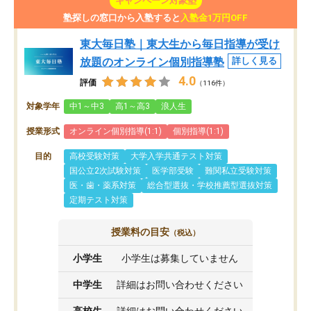
キャンペーン対象塾
塾探しの窓口から入塾すると
入塾金1万円OFF
東大毎日塾｜東大生から毎日指導が受け
放題のオンライン個別指導塾
詳しく見る
4.0
評価
（116件）
対象学年
中1～中3
高1～高3
浪人生
授業形式
オンライン個別指導(1:1)
個別指導(1:1)
目的
高校受験対策
大学入学共通テスト対策
国公立2次試験対策
医学部受験
難関私立受験対策
医・歯・薬系対策
総合型選抜・学校推薦型選抜対策
定期テスト対策
授業料の目安
（税込）
小学生
小学生は募集していません
中学生
詳細はお問い合わせください