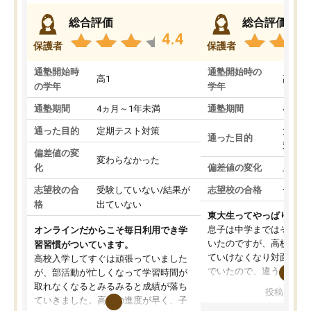
総合評価
総合評価
4.4
保護者
保護者
通塾開始時
通塾開始時の
高1
高3
の学年
学年
通塾期間
4ヵ月～1年未満
通塾期間
4ヵ月
通った目的
定期テスト対策
大学入
通った目的
対策
偏差値の変
変わらなかった
化
偏差値の変化
上がっ
志望校の合
受験していない/結果が
志望校の合格
合格し
格
出ていない
東大生ってやっぱりすご
息子は中学まではそこそ
オンラインだからこそ毎日利用でき学
いたのですが、高校に入
習習慣がついています。
ていけなくなり対面の塾
高校入学してすぐは頑張っていました
でいたので、違うアプロ
が、部活動が忙しくなって学習時間が
考えて入りました。地元
取れなくなるとみるみると成績が落ち
投稿日：20
で、当初は模試でD判定
ていきました。高校の進度が早く、子