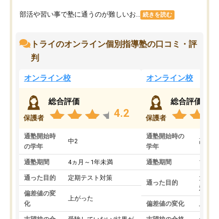
部活や習い事で塾に通うのが難しいお...
続きを読む
トライのオンライン個別指導塾の口コミ・評
判
オンライン校
オンライン校
総合評価
総合評価
4.2
保護者
保護者
通塾開始時
通塾開始時の
中2
高3
の学年
学年
通塾期間
4ヵ月～1年未満
通塾期間
1～3
通った目的
定期テスト対策
大学入
通った目的
対策
偏差値の変
上がった
化
偏差値の変化
上がっ