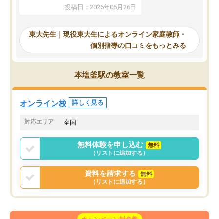
していたのですが、やは
供も家に帰って勉強の話すると嫌な反
投稿日：2026年06月26日
験勉強に詳しく、先生か
応を示します。東大先生にお願いして
受け合格できました。ま
からは効率的な計画を先生が立ててく
自習室が毎日使えていつ
れるので、親としても安心です。毎日
東大先生｜現役東大生によるオンライン家庭教師・
るのが心強かったようで
使える自習室とかもあり、わからない
個別指導の口コミをもっとみる
謝です。
ところがあれば先生が回答してくれる
のも重宝しています。
本塩釜駅の教室一覧
オンライン校
詳しく見る
対応エリア
全国
無料体験を申し込む
無料
（リストに追加する）
資料を請求する
無料
（リストに追加する）