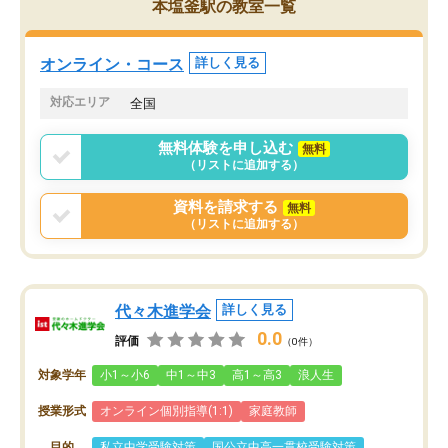
本塩釜駅の教室一覧
オンライン・コース
詳しく見る
対応エリア
全国
無料体験を申し込む
無料
（リストに追加する）
資料を請求する
無料
（リストに追加する）
代々木進学会
詳しく見る
0.0
評価
（0件）
対象学年
小1～小6
中1～中3
高1～高3
浪人生
授業形式
オンライン個別指導(1:1)
家庭教師
目的
私立中学受験対策
国公立中高一貫校受験対策