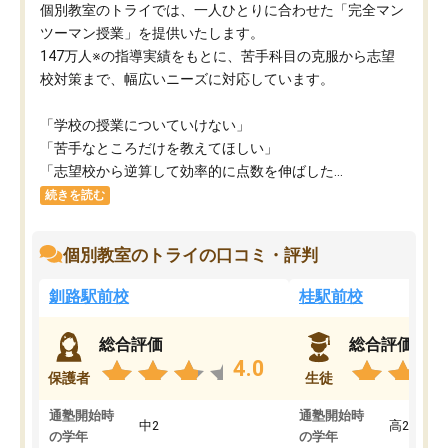
個別教室のトライでは、一人ひとりに合わせた「完全マン
ツーマン授業」を提供いたします。​
147万人※の指導実績をもとに、苦手科目の克服から志望
校対策まで、幅広いニーズに対応しています。​
「学校の授業についていけない」​
「苦手なところだけを教えてほしい」​
「志望校から逆算して効率的に点数を伸ばした...
続きを読む
個別教室のトライの口コミ・評判
釧路駅前校
桂駅前校
総合評価
総合評価
4.0
保護者
生徒
通塾開始時
通塾開始時
中2
高2
の学年
の学年