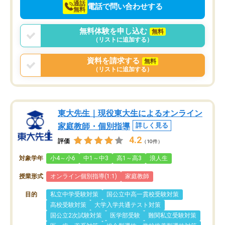
通話
電話で問い合わせする
無料
無料体験を申し込む
無料
（リストに追加する）
資料を請求する
無料
（リストに追加する）
東大先生｜現役東大生によるオンライン
家庭教師・個別指導
詳しく見る
4.2
評価
（10件）
対象学年
小4～小6
中1～中3
高1～高3
浪人生
授業形式
オンライン個別指導(1:1)
家庭教師
目的
私立中学受験対策
国公立中高一貫校受験対策
高校受験対策
大学入学共通テスト対策
国公立2次試験対策
医学部受験
難関私立受験対策