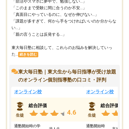
「部活やスマホに夢中で、勉強しない…」
「このままで受験に間に合うのか不安…」
「真面目にやっているのに、なぜか伸びない…」
「課題が多すぎて、何から手をつければいいのか分からな
い…」
「親の言うことは反発する…」
東大毎日塾に相談して、これらのお悩みを解決していっ
た...
続きを読む
東大毎日塾｜東大生から毎日指導が受け放題
のオンライン個別指導塾の口コミ・評判
オンライン校
オンライン校
総合評価
総合評価
4.6
生徒
生徒
通塾開始時の学
通塾開始時
浪人生
高3