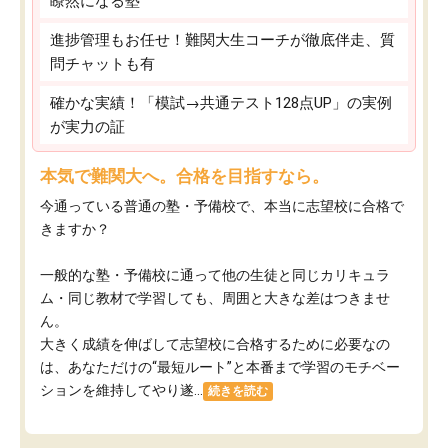
瞭然になる塾
進捗管理もお任せ！難関大生コーチが徹底伴走、質
問チャットも有
確かな実績！「模試→共通テスト128点UP」の実例
が実力の証
本気で難関大へ。合格を目指すなら。
今通っている普通の塾・予備校で、本当に志望校に合格で
きますか？
一般的な塾・予備校に通って他の生徒と同じカリキュラ
ム・同じ教材で学習しても、周囲と大きな差はつきませ
ん。
大きく成績を伸ばして志望校に合格するために必要なの
は、あなただけの“最短ルート”と本番まで学習のモチベー
ションを維持してやり遂...
続きを読む