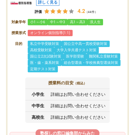
詳しく見る
4.2
評価
（44件）
対象学年
小1～小6
中1～中3
高1～高3
浪人生
授業形式
オンライン個別指導(1:1)
目的
私立中学受験対策
国公立中高一貫校受験対策
高校受験対策
大学入学共通テスト対策
国公立2次試験対策
医学部受験
難関私立受験対策
医・歯・薬系対策
総合型選抜・学校推薦型選抜対策
定期テスト対策
授業料の目安
（税込）
小学生
詳細はお問い合わせください
中学生
詳細はお問い合わせください
高校生
詳細はお問い合わせください
塾探しの窓口編集部からみた