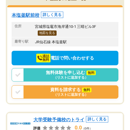
み方が真っすぐに変化（率先して自宅
先生も話しやすく、毎回
で復習や予習をする）し成績も向上し
たのを覚えています。
ています。
自分のペースで学びたい
本塩釜駅前校
詳しく見る
駅前なので送り迎えが少々負担になっ
業が苦手な人には特にお
ていますが、それを加味しても通って
塾だと思います。
住所
宮城県塩竈市海岸通10-1 三晴ビル3F
損はないなと感じています。
地図を見る
最寄り駅
JR仙石線 本塩釜駅
通話
電話で問い合わせする
無料
無料体験を申し込む
無料
（リストに追加する）
資料を請求する
無料
（リストに追加する）
大学受験予備校のトライ
詳しく見る
0.0
評価
（0件）