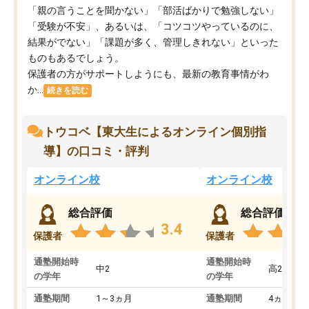
「親の言うことを聞かない」「部活ばかりで勉強しない」
「受験が不安」、あるいは、「コツコツやっているのに、
結果がでない」「課題が多く、管理しきれない」といった
ものもあるでしょう。
保護者の方がサポートしようにも、最新の教育事情がわ
か...
続きを読む
トウコベ【東大生によるオンライン個別指
導】の口コミ・評判
オンライン校
オンライン校
総合評価
総合評価
3.4
保護者
保護者
通塾開始時
通塾開始時
中2
高2
の学年
の学年
通塾期間
1～3ヵ月
通塾期間
4ヵ月～1