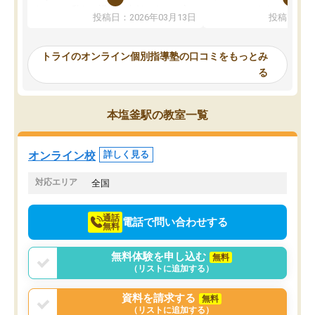
ないのは私たち講師の責任です」と言
が、トライならオンライ
投稿日：2026年03月13日
投稿日：20
ってくださり、確かに！と考えて、思
可能なので本当に助かり
い切って入塾しました。英語が苦手だ
テストの内容重視でした
ったんですが、学生の先生から学ぶこ
らないところをピンポイ
トライのオンライン個別指導塾の口コミをもっとみ
とで、勉強のコツみたいなものをつか
頂いて、とてもわかりや
る
み、徐々に成績が上がったらいいなと
していました。一生を左
思っていました。何が今足りないのか
スト、多少お金がかかっ
を的確に指導いただき、子どももびっ
思い切って入塾してよか
本塩釜駅の教室一覧
くりするほど楽しんでやる気を持って
塾を受けています。狙い通り、少しず
つ成績も上がり、苦手意識も無くなっ
オンライン校
詳しく見る
てきたので、さらに苦手な数学も追加
でお願いしました。来年の高校受験に
対応エリア
全国
向けて頑張っています。
通話
電話で問い合わせする
無料
無料体験を申し込む
無料
（リストに追加する）
資料を請求する
無料
（リストに追加する）