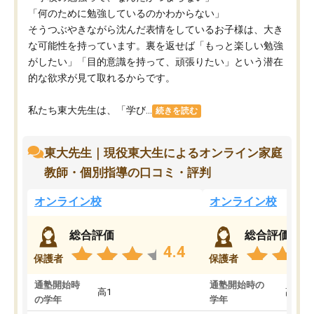
「何のために勉強しているのかわからない」
そうつぶやきながら沈んだ表情をしているお子様は、大き
な可能性を持っています。裏を返せば「もっと楽しい勉強
がしたい」「目的意識を持って、頑張りたい」という潜在
的な欲求が見て取れるからです。
私たち東大先生は、「学び...
続きを読む
東大先生｜現役東大生によるオンライン家庭
教師・個別指導の口コミ・評判
オンライン校
オンライン校
総合評価
総合評価
4.4
保護者
保護者
通塾開始時
通塾開始時の
高1
高3
の学年
学年