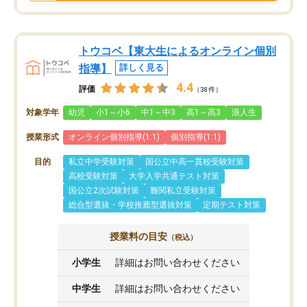
トウコベ【東大生によるオンライン個別
指導】
詳しく見る
4.4
評価
（38件）
対象学年
幼児
小1～小6
中1～中3
高1～高3
浪人生
授業形式
オンライン個別指導(1:1)
個別指導(1:1)
目的
私立中学受験対策
国公立中高一貫校受験対策
高校受験対策
大学入学共通テスト対策
国公立2次試験対策
難関私立受験対策
総合型選抜・学校推薦型選抜対策
定期テスト対策
授業料の目安
（税込）
小学生
詳細はお問い合わせください
中学生
詳細はお問い合わせください