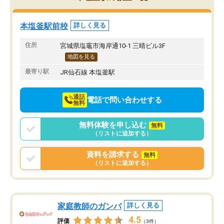
み方が真っすぐに変化（率先して自宅
先生も話しやすく、毎回
で復習や予習をする）し成績も向上し
たのを覚えています。
ています。
自分のペースで学びたい
本塩釜駅前校
詳しく見る
駅前なので送り迎えが少々負担になっ
業が苦手な人には特にお
ていますが、それを加味しても通って
塾だと思います。
住所
宮城県塩竈市海岸通10-1 三晴ビル3F
損はないなと感じています。
地図を見る
最寄り駅
JR仙石線 本塩釜駅
通話
電話で問い合わせする
無料
無料体験を申し込む
無料
（リストに追加する）
資料を請求する
無料
（リストに追加する）
家庭教師のガンバ
詳しく見る
4.5
評価
（3件）