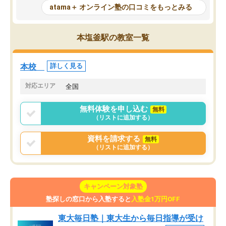
が、自分で自分の管理ができない人に
元数が可視化されるので
atama＋ オンライン塾の口コミをもっとみる
とっては難しい部分もあるのではない
しながら意欲的に取り組
かと思った。
常に効果を実感している
になった現在も大学受験
本塩釜駅の教室一覧
して利用しており、自信
すめできる塾です。
本校
詳しく見る
対応エリア
全国
無料体験を申し込む
無料
（リストに追加する）
資料を請求する
無料
（リストに追加する）
キャンペーン対象塾
塾探しの窓口から入塾すると
入塾金1万円OFF
東大毎日塾｜東大生から毎日指導が受け