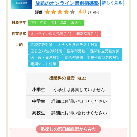
放題のオンライン個別指導塾
詳しく見る
4.0
評価
（116件）
対象学年
中1～中3
高1～高3
浪人生
授業形式
オンライン個別指導(1:1)
個別指導(1:1)
目的
高校受験対策
大学入学共通テスト対策
国公立2次試験対策
医学部受験
難関私立受験対策
医・歯・薬系対策
総合型選抜・学校推薦型選抜対策
定期テスト対策
授業料の目安
（税込）
小学生
小学生は募集していません
中学生
詳細はお問い合わせください
高校生
詳細はお問い合わせください
塾探しの窓口編集部からみた