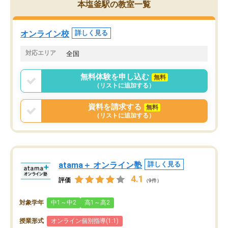
本塩釜駅の教室一覧
オンライン校
詳しく見る
対応エリア
全国
無料体験を申し込む
無料
（リストに追加する）
資料を請求する
無料
（リストに追加する）
atama＋ オンライン塾
詳しく見る
4.1
評価
（9件）
対象学年
中1～中2
高1～高2
授業形式
オンライン個別指導(1:1)