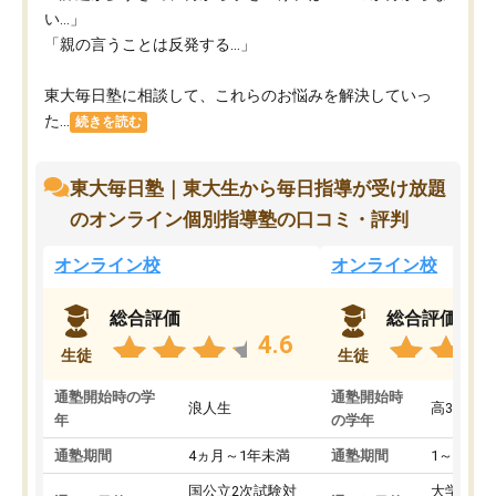
い…」
「親の言うことは反発する…」
東大毎日塾に相談して、これらのお悩みを解決していっ
た...
続きを読む
東大毎日塾｜東大生から毎日指導が受け放題
のオンライン個別指導塾の口コミ・評判
オンライン校
オンライン校
総合評価
総合評価
4.6
生徒
生徒
通塾開始時の学
通塾開始時
浪人生
高3
年
の学年
通塾期間
4ヵ月～1年未満
通塾期間
1～3ヵ月
国公立2次試験対
大学入学