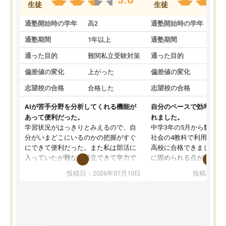
生徒
生徒
通塾開始時の学年
高2
通塾開始時の学年
中
通塾期間
1年以上
通塾期間
通った目的
難関私立受験対策
通った目的
偏差値の変化
上がった
偏差値の変化
志望校の合格
合格した
志望校の合格
AIが苦手分野を分析してくれる機能が
自分のペースで効率よく
あって便利だった。
れました。
学習状況がはっきりとみえるので、自
中学3年の5月から数学・
分がいまどこにいるのかの把握がすぐ
社会の4教科で利用し、偏
にできて便利だった。また私は部活に
高校に合格できました。
入っていたが難なく両立できて学力で
に固められる点が魅力で
も部活でも結果を残すことができてよ
れる「ウォームアップ」
投稿日：2026年07月10日
投稿日：20
かった。また問題演習の際に、自分が
項目のおかげで、手軽に
一度間違えた問題を繰り返し学習でき
せられます。何度も間違
たので苦手だった英語の克服につなが
「特訓」項目で徹底的に
った点もよかった。ただAIをアピール
め、苦手克服に非常に役
して活用するのは良かった点もあった
また、その日の勉強時間