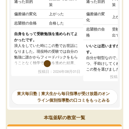
通った目的
通った目的
策
策
偏差値の変化
上がった
偏差値の変
上がった
化
志望校の合格
合格した
志望校の合
受験して
自身をもって受験勉強を進められてよ
格
出ていな
かったです。
浪人をしていた時にこの塾でお世話に
いいとは思いますが、料
なりました。現役時の受験では自分の
す。
勉強に誰かからフィードバックをもら
自分が朝型なので、自習
うことなく独学で勉強を進めた結果、
つ、手助けしてくれる設
入試本番に地歴の学習が間に合わず不
この塾を選びました。
投稿日：2026年08月01日
合格となってしまいました。その経験
投稿日：20
を踏まえ、浪人が決まった際に勉強計
画を考えてもらえる塾を探した結果、
東大毎日塾にたどり着きました。学習
東大毎日塾｜東大生から毎日指導が受け放題のオン
の長期計画や日々の勉強のやり方につ
ライン個別指導塾の口コミをもっとみる
いて客観的なアドバイスをいただけた
ので、自信をもって受験勉強を進める
ことができました。自分のように勉強
本塩釜駅の教室一覧
のやり方や進捗管理で苦労している方
には特におすすめしたい塾です。