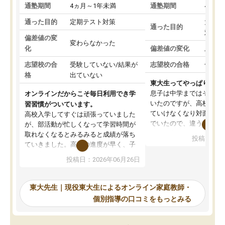
通塾期間
4ヵ月～1年未満
通塾期間
4ヵ月
通った目的
定期テスト対策
大学入
通った目的
対策
偏差値の変
変わらなかった
化
偏差値の変化
上がっ
志望校の合
受験していない/結果が
志望校の合格
合格し
格
出ていない
東大生ってやっぱりすご
息子は中学まではそこそ
オンラインだからこそ毎日利用でき学
いたのですが、高校に入
習習慣がついています。
ていけなくなり対面の塾
高校入学してすぐは頑張っていました
でいたので、違うアプロ
が、部活動が忙しくなって学習時間が
考えて入りました。地元
取れなくなるとみるみると成績が落ち
投稿日：20
で、当初は模試でD判定
ていきました。高校の進度が早く、子
していたのですが、やは
供も家に帰って勉強の話すると嫌な反
投稿日：2026年06月26日
験勉強に詳しく、先生か
応を示します。東大先生にお願いして
受け合格できました。ま
からは効率的な計画を先生が立ててく
自習室が毎日使えていつ
れるので、親としても安心です。毎日
東大先生｜現役東大生によるオンライン家庭教師・
るのが心強かったようで
使える自習室とかもあり、わからない
個別指導の口コミをもっとみる
謝です。
ところがあれば先生が回答してくれる
のも重宝しています。