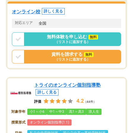
くなってきたようなので
オンラインツールを使用した単語帳の
お願いして良かったと思
オンライン校
詳しく見る
共有があり宿題もそちらで出される形
も合わなければチェンジ
でした。
娘は3科目ともずっと同
対応エリア
全国
2ヶ月で担当講師の方がお辞めになると
言う事で講師変更の申し出があり、あ
無料体験を申し込む
無料
まりに短期での変更だった為、塾に通
（リストに追加する）
う事にして退会しました。遅れも取り
戻せ、授業内容や講師の方は良かった
資料を請求する
無料
と思います。
（リストに追加する）
トライのオンライン個別指導塾
詳しく見る
4.2
評価
（44件）
対象学年
小1～小6
中1～中3
高1～高3
浪人生
授業形式
オンライン個別指導(1:1)