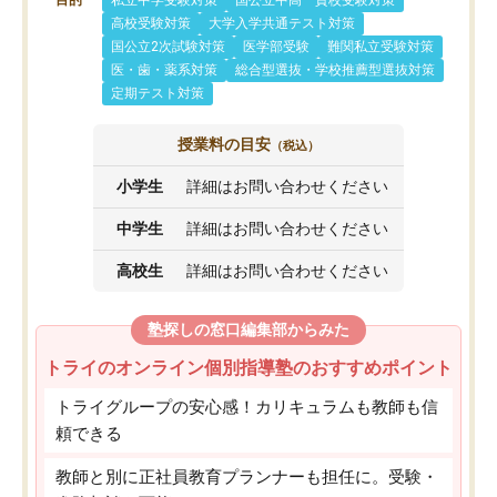
目的
私立中学受験対策
国公立中高一貫校受験対策
高校受験対策
大学入学共通テスト対策
国公立2次試験対策
医学部受験
難関私立受験対策
医・歯・薬系対策
総合型選抜・学校推薦型選抜対策
定期テスト対策
授業料の目安
（税込）
小学生
詳細はお問い合わせください
中学生
詳細はお問い合わせください
高校生
詳細はお問い合わせください
塾探しの窓口編集部からみた
トライのオンライン個別指導塾のおすすめポイント
トライグループの安心感！カリキュラムも教師も信
頼できる
教師と別に正社員教育プランナーも担任に。受験・