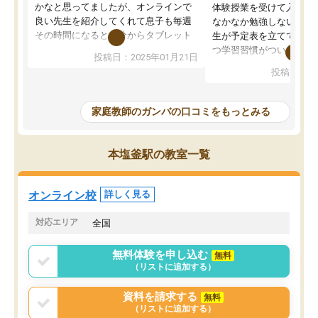
かなと思ってましたが、オンラインで
体験授業を受けて入塾し
良い先生を紹介してくれて息子も毎週
なかなか勉強しない息子
その時間になると自分からタブレット
生が予定表を立ててくれ
を開いてzoomを繋げるようになりまし
つ学習習慣がついてきま
投稿日：2025年01月21日
た！5科目なんでもOKなのもとても気
オンラインで週に一度の
投稿日：20
に入っています
指導が無い日も予定表に
成績もだいぶ下の方でしたが、通い始
したり、LINEでわから
めて1年ほどだった今では平均点以上の
問できるのでとても助か
家庭教師のガンバの口コミをもっとみる
科目が増えてきました！あと1年受験ま
であるので無料の週末教室を使用しな
がら頑張って欲しいと思います！
本塩釜駅の教室一覧
オンライン校
詳しく見る
対応エリア
全国
無料体験を申し込む
無料
（リストに追加する）
資料を請求する
無料
（リストに追加する）