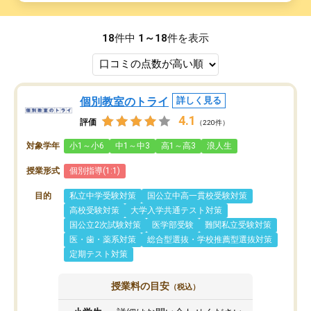
18
件中
1～18
件を表示
個別教室のトライ
詳しく見る
4.1
評価
（220件）
対象学年
小1～小6
中1～中3
高1～高3
浪人生
授業形式
個別指導(1:1)
目的
私立中学受験対策
国公立中高一貫校受験対策
高校受験対策
大学入学共通テスト対策
国公立2次試験対策
医学部受験
難関私立受験対策
医・歯・薬系対策
総合型選抜・学校推薦型選抜対策
定期テスト対策
授業料の目安
（税込）