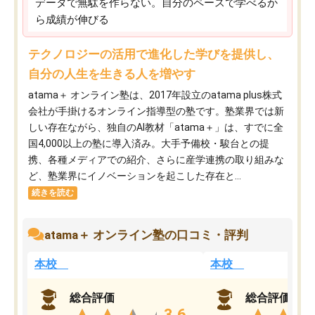
データで無駄を作らない。自分のペースで学べるか
ら成績が伸びる
テクノロジーの活用で進化した学びを提供し、
自分の人生を生きる人を増やす
atama＋ オンライン塾は、2017年設立のatama plus株式
会社が手掛けるオンライン指導型の塾です。塾業界では新
しい存在ながら、独自のAI教材「atama＋」は、すでに全
国4,000以上の塾に導入済み。大手予備校・駿台との提
携、各種メディアでの紹介、さらに産学連携の取り組みな
ど、塾業界にイノベーションを起こした存在と...
続きを読む
atama＋ オンライン塾の口コミ・評判
本校
本校
総合評価
総合評価
3.6