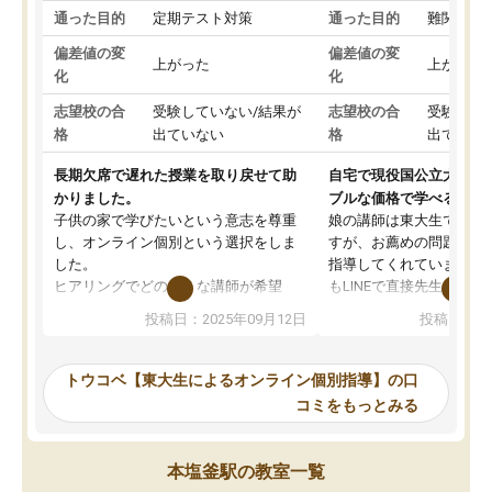
通った目的
定期テスト対策
通った目的
難関私立
偏差値の変
偏差値の変
上がった
上がった
化
化
志望校の合
受験していない/結果が
志望校の合
受験して
格
出ていない
格
出ていな
長期欠席で遅れた授業を取り戻せて助
自宅で現役国公立大学生
かりました。
ブルな価格で学べる
子供の家で学びたいという意志を尊重
娘の講師は東大生では無
し、オンライン個別という選択をしま
すが、お薦めの問題集や
した。
指導してくれています。2
ヒアリングでどのような講師が希望
もLINEで直接先生に質問
か、オプションは付帯するかなど選ぶ
教科でも)。受講科目や
投稿日：2025年09月12日
投稿日：20
事が出来ました。
めれるので、個人に合っ
講師とのマッチング後講師との初回ミ
ると思います。カリキュ
ーティングを行い、その講師で良いか
いなのがあり(有料)、受
トウコベ【東大生によるオンライン個別指導】の口
他の講師を希望するか子供との相性も
ことをどんなスケジュー
コミをもっとみる
見てから講師を決定する事ができま
くか相談したのですが、
す。
ち期待したものではなく
うちの子は、初回面談の講師の方で決
内容でした。それでも明
本塩釜駅の教室一覧
定しました。
やる気も出ましたし、苦