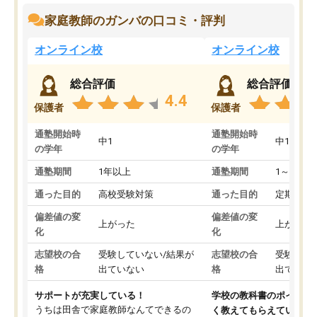
家庭教師のガンバの口コミ・評判
オンライン校
オンライン校
総合評価
総合評価
4.4
保護者
保護者
通塾開始時
通塾開始時
中1
中1
の学年
の学年
通塾期間
1年以上
通塾期間
1～3ヵ月
通った目的
高校受験対策
通った目的
定期テス
偏差値の変
偏差値の変
上がった
上がった
化
化
志望校の合
受験していない/結果が
志望校の合
受験して
格
出ていない
格
出ていな
サポートが充実している！
学校の教科書のポイント
うちは田舎で家庭教師なんてできるの
く教えてもらえている