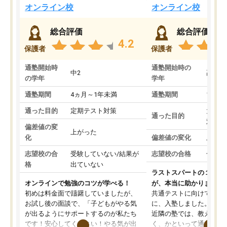
オンライン校
オンライン校
総合評価
総合評価
4.2
保護者
保護者
通塾開始時
通塾開始時の
中2
高3
の学年
学年
通塾期間
4ヵ月～1年未満
通塾期間
1～3
通った目的
定期テスト対策
大学入
通った目的
対策
偏差値の変
上がった
化
偏差値の変化
上がっ
志望校の合
受験していない/結果が
志望校の合格
合格し
格
出ていない
ラストスパートの１か月
オンラインで勉強のコツが学べる！
が、本当に助かりました
初めは料金面で躊躇していましたが、
共通テストに向けての追
お試し後の面談で、「子どもがやる気
に、入塾しました。田舎
が出るようにサポートするのが私たち
近隣の塾では、教えても
です！安心してください！やる気が出
く、かといって通うには