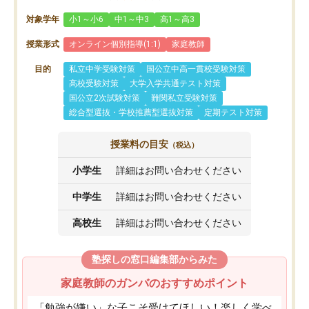
対象学年
小1～小6
中1～中3
高1～高3
授業形式
オンライン個別指導(1:1)
家庭教師
目的
私立中学受験対策
国公立中高一貫校受験対策
高校受験対策
大学入学共通テスト対策
国公立2次試験対策
難関私立受験対策
総合型選抜・学校推薦型選抜対策
定期テスト対策
授業料の目安
（税込）
小学生
詳細はお問い合わせください
中学生
詳細はお問い合わせください
高校生
詳細はお問い合わせください
塾探しの窓口編集部からみた
家庭教師のガンバのおすすめポイント
「勉強が嫌い」な子こそ受けてほしい！楽しく学べ