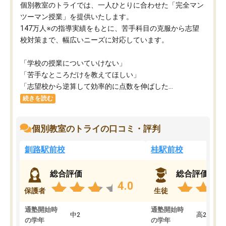
個別教室のトライでは、一人ひとりに合わせた「完全マン
ツーマン授業」を提供いたします。​
147万人※の指導実績をもとに、苦手科目の克服から志望
校対策まで、幅広いニーズに対応しています。​
「学校の授業についていけない」​
「苦手なところだけを教えてほしい」​
「志望校から逆算して効率的に点数を伸ばした...
続きを読む
個別教室のトライの口コミ・評判
釧路駅前校
桂駅前校
総合評価
総合評価
4.0
保護者
生徒
通塾開始時
通塾開始時
中2
高2
の学年
の学年