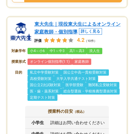
東大先生｜現役東大生によるオンライン
家庭教師・個別指導
詳しく見る
4.2
評価
（10件）
対象学年
小4～小6
中1～中3
高1～高3
浪人生
授業形式
オンライン個別指導(1:1)
家庭教師
目的
私立中学受験対策
国公立中高一貫校受験対策
高校受験対策
大学入学共通テスト対策
国公立2次試験対策
医学部受験
難関私立受験対策
医・歯・薬系対策
総合型選抜・学校推薦型選抜対策
定期テスト対策
授業料の目安
（税込）
小学生
詳細はお問い合わせください
中学生
詳細はお問い合わせください