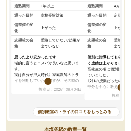
通塾期間
1年以上
通塾期間
4ヵ月～1
通った目的
高校受験対策
通った目的
定期テス
偏差値の変
偏差値の変
上がった
上がった
化
化
志望校の合
受験していない/結果が
志望校の合
受験して
格
出ていない
格
出ていな
思ったより安かったです
個別に指導してもらえる
端的に言うとコスパが良いなと思いま
く成績は上がりました。
す。
高校生の頃に個別指導の
実は自分が浪人時代に家庭教師のトラ
ていました。
イを利用していたのですが、その時の
1対1の授業だったので、
月謝がとても高くトライに良いイメー
部分を中心に教えてもら
投稿日：2026年08月04日
ジがありませんでした。
く良かったです。
投稿日：20
なので、少し不安だったのですが子供
わからないところもその
がどうしても行きたいと言うので利用
すく、理解できるまで丁
し始めた形です。
もらえたので、勉強への
個別教室のトライの口コミをもっとみる
しかし、以前とは違い料金がリーズナ
しずつなくなりました。
ブルでびっくりしました。
その結果成績も上がり、
通って1年以上ですが、勉強への取り組
勉強に取り組めるように
本塩釜駅の教室一覧