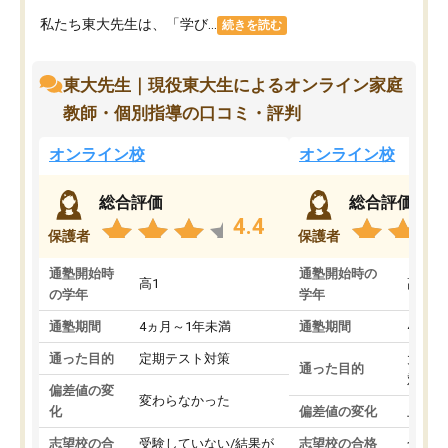
私たち東大先生は、「学び...
続きを読む
東大先生｜現役東大生によるオンライン家庭
教師・個別指導の口コミ・評判
オンライン校
オンライン校
総合評価
総合評価
4.4
保護者
保護者
通塾開始時
通塾開始時の
高1
高3
の学年
学年
通塾期間
4ヵ月～1年未満
通塾期間
4ヵ月
通った目的
定期テスト対策
大学入
通った目的
対策
偏差値の変
変わらなかった
化
偏差値の変化
上がっ
志望校の合
受験していない/結果が
志望校の合格
合格し