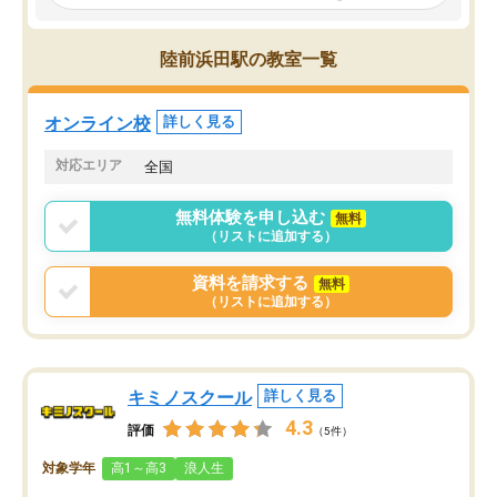
見てから講師を決定する事ができま
くか相談したのですが、
す。
ち期待したものではなく
うちの子は、初回面談の講師の方で決
内容でした。それでも明
陸前浜田駅の教室一覧
定しました。
やる気も出ましたし、苦
くなってきたようなので
オンラインツールを使用した単語帳の
お願いして良かったと思
オンライン校
詳しく見る
共有があり宿題もそちらで出される形
も合わなければチェンジ
でした。
娘は3科目ともずっと同
対応エリア
全国
2ヶ月で担当講師の方がお辞めになると
言う事で講師変更の申し出があり、あ
無料体験を申し込む
無料
まりに短期での変更だった為、塾に通
（リストに追加する）
う事にして退会しました。遅れも取り
戻せ、授業内容や講師の方は良かった
資料を請求する
無料
と思います。
（リストに追加する）
キミノスクール
詳しく見る
4.3
評価
（5件）
対象学年
高1～高3
浪人生