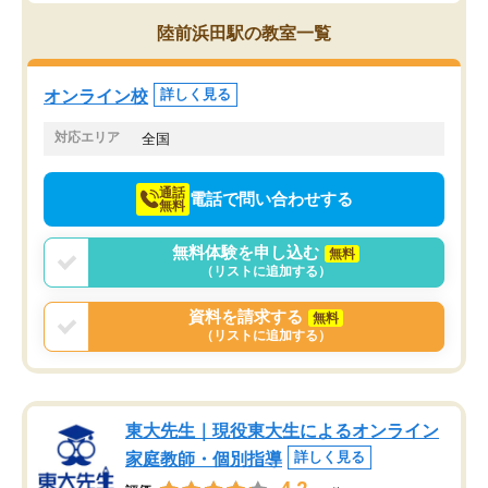
思っていました。何が今足りないのか
スト、多少お金がかかっ
を的確に指導いただき、子どももびっ
思い切って入塾してよか
陸前浜田駅の教室一覧
くりするほど楽しんでやる気を持って
塾を受けています。狙い通り、少しず
つ成績も上がり、苦手意識も無くなっ
オンライン校
詳しく見る
てきたので、さらに苦手な数学も追加
でお願いしました。来年の高校受験に
対応エリア
全国
向けて頑張っています。
通話
電話で問い合わせする
無料
無料体験を申し込む
無料
（リストに追加する）
資料を請求する
無料
（リストに追加する）
東大先生｜現役東大生によるオンライン
家庭教師・個別指導
詳しく見る