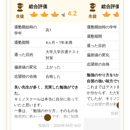
総合評価
総合評価
4.2
生徒
生徒
通塾開始時の
通塾開始時の学年
中
高1
学年
通塾期間
通塾期間
4ヵ月～1年未満
通った目的
大学入学共通テスト
通った目的
偏差値の変化
対策
志望校の合格
偏差値の変化
上がった
勉強のやり方を1から教
志望校の合格
合格した
自習の強い味方です。
これまではテスト前に何
良い先生が多く、充実した勉強ができ
か分からず、ただ机に座
た。
でしたが、キミノスクー
キミノスクールは本当に自分に合って
らは自習の質が劇的に変
いたと思います。
先生が毎日何をすべきか
一番は、「勉強のやり方」そのものを
投稿日：20
を明確にしてくれるので
徹底的に教わったことです。単に知識
ずに学習に取り組めるよ
を詰め込むのではなく、自学自習の習
投稿日：2026年04月16日
が一番の収穫です。
慣が身につくよう並走してくれるの