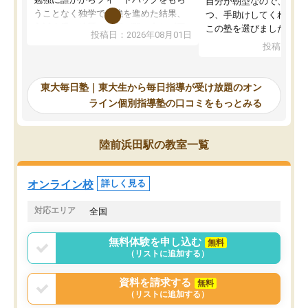
自分が朝型なので、自習
うことなく独学で勉強を進めた結果、
つ、手助けしてくれる設
入試本番に地歴の学習が間に合わず不
この塾を選びました。
投稿日：2026年08月01日
合格となってしまいました。その経験
投稿日：20
を踏まえ、浪人が決まった際に勉強計
画を考えてもらえる塾を探した結果、
東大毎日塾にたどり着きました。学習
東大毎日塾｜東大生から毎日指導が受け放題のオン
の長期計画や日々の勉強のやり方につ
ライン個別指導塾の口コミをもっとみる
いて客観的なアドバイスをいただけた
ので、自信をもって受験勉強を進める
ことができました。自分のように勉強
陸前浜田駅の教室一覧
のやり方や進捗管理で苦労している方
には特におすすめしたい塾です。
オンライン校
詳しく見る
対応エリア
全国
無料体験を申し込む
無料
（リストに追加する）
資料を請求する
無料
（リストに追加する）