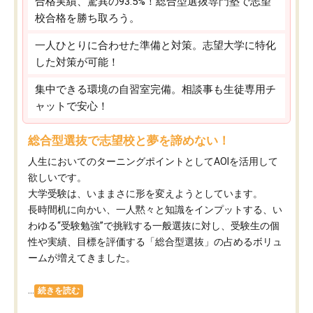
合格実績、驚異の93.5%！総合型選抜専門塾で志望
校合格を勝ち取ろう。
一人ひとりに合わせた準備と対策。志望大学に特化
した対策が可能！
集中できる環境の自習室完備。相談事も生徒専用チ
ャットで安心！
総合型選抜で志望校と夢を諦めない！
人生においてのターニングポイントとしてAOIを活用して
欲しいです。
大学受験は、いままさに形を変えようとしています。
長時間机に向かい、一人黙々と知識をインプットする、い
わゆる“受験勉強”で挑戦する一般選抜に対し、受験生の個
性や実績、目標を評価する「総合型選抜」の占めるボリュ
ームが増えてきました。
...
続きを読む