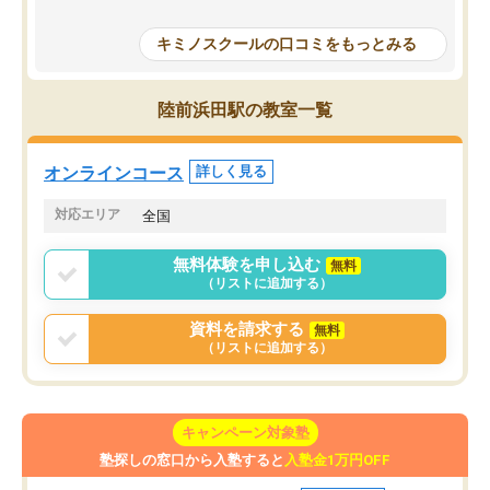
授業で教えてもらうとい
で、通塾日以外も机に向かうのが苦で
の仕方をコーチングして
はなくなりました。
キミノスクールの口コミをもっとみる
ルなので、家での学習習
身につきました。結果と
講師の方との距離も近く、親身なコー
た英語の偏差値が10以上
チングのおかげで、停滞期もモチベー
陸前浜田駅の教室一覧
していた公立高校に無事
ションを維持できました。「やらされ
た。自分から学ぶ姿勢を
る勉強」から「目標のための勉強」へ
たい家庭には本当におす
意識が変わったことが、目標校への合
オンラインコース
詳しく見る
思います。
格に繋がったと思います。
対応エリア
全国
無料体験を申し込む
無料
（リストに追加する）
資料を請求する
無料
（リストに追加する）
キャンペーン対象塾
塾探しの窓口から入塾すると
入塾金1万円OFF