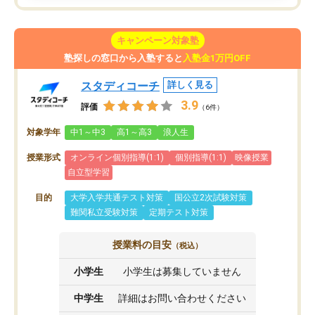
キャンペーン対象塾
塾探しの窓口から入塾すると
入塾金1万円OFF
スタディコーチ
詳しく見る
3.9
評価
（6件）
対象学年
中1～中3
高1～高3
浪人生
授業形式
オンライン個別指導(1:1)
個別指導(1:1)
映像授業
自立型学習
目的
大学入学共通テスト対策
国公立2次試験対策
難関私立受験対策
定期テスト対策
授業料の目安
（税込）
小学生
小学生は募集していません
中学生
詳細はお問い合わせください