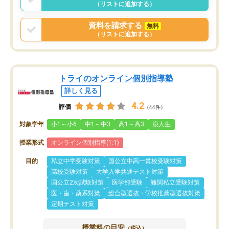
（リストに追加する）
資料を請求する
無料
（リストに追加する）
トライのオンライン個別指導塾
詳しく見る
4.2
評価
（44件）
対象学年
小1～小6
中1～中3
高1～高3
浪人生
授業形式
オンライン個別指導(1:1)
目的
私立中学受験対策
国公立中高一貫校受験対策
高校受験対策
大学入学共通テスト対策
国公立2次試験対策
医学部受験
難関私立受験対策
医・歯・薬系対策
総合型選抜・学校推薦型選抜対策
定期テスト対策
授業料の目安
（税込）