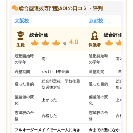
総合型選抜専門塾AOIの口コミ・評判
大阪校
京都校
総合評価
総合評価
4.0
生徒
保護者
通塾開始時
通塾開始時
高3
高2
の学年
の学年
通塾期間
4ヵ月～1年未満
通塾期間
1年以上
総合型選抜・学校推薦
総合型選
通った目的
通った目的
型選抜対策
型選抜対
偏差値の変
偏差値の変
上がった
上がった
化
化
志望校の合
志望校の合
合格した
合格した
格
格
フルオーダーメイドで一人一人に向き
今までの塾になかったA