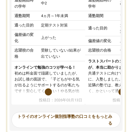
通塾開始時
通塾開始時の
中2
高3
の学年
学年
通塾期間
4ヵ月～1年未満
通塾期間
1～3
通った目的
定期テスト対策
大学入
通った目的
対策
偏差値の変
上がった
化
偏差値の変化
上がっ
志望校の合
受験していない/結果が
志望校の合格
合格し
格
出ていない
ラストスパートの１か月
オンラインで勉強のコツが学べる！
が、本当に助かりました
初めは料金面で躊躇していましたが、
共通テストに向けての追
お試し後の面談で、「子どもがやる気
に、入塾しました。田舎
が出るようにサポートするのが私たち
近隣の塾では、教えても
です！安心してください！やる気が出
く、かといって通うには
ないのは私たち講師の責任です」と言
が、トライならオンライ
投稿日：2026年03月13日
投稿日：20
ってくださり、確かに！と考えて、思
可能なので本当に助かり
い切って入塾しました。英語が苦手だ
テストの内容重視でした
ったんですが、学生の先生から学ぶこ
らないところをピンポイ
トライのオンライン個別指導塾の口コミをもっとみ
とで、勉強のコツみたいなものをつか
頂いて、とてもわかりや
る
み、徐々に成績が上がったらいいなと
していました。一生を左