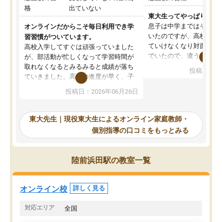
格
出ていない
東大生ってやっぱりすご
息子は中学まではそこそ
オンラインだからこそ毎日利用でき学
いたのですが、高校に入
習習慣がついています。
ていけなくなり対面の塾
高校入学してすぐは頑張っていました
でいたので、違うアプロ
が、部活動が忙しくなって学習時間が
考えて入りました。地元
取れなくなるとみるみると成績が落ち
投稿日：20
で、当初は模試でD判定
ていきました。高校の進度が早く、子
していたのですが、やは
供も家に帰って勉強の話すると嫌な反
投稿日：2026年06月26日
験勉強に詳しく、先生か
応を示します。東大先生にお願いして
受け合格できました。ま
からは効率的な計画を先生が立ててく
自習室が毎日使えていつ
れるので、親としても安心です。毎日
東大先生｜現役東大生によるオンライン家庭教師・
るのが心強かったようで
使える自習室とかもあり、わからない
個別指導の口コミをもっとみる
謝です。
ところがあれば先生が回答してくれる
のも重宝しています。
陸前浜田駅の教室一覧
オンライン校
詳しく見る
対応エリア
全国