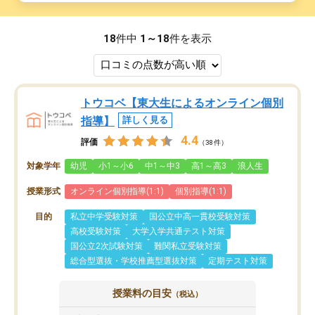
18
件中
1～18
件を表示
トウコベ【東大生によるオンライン個別
指導】
詳しく見る
4.4
評価
（38件）
対象学年
幼児
小1～小6
中1～中3
高1～高3
浪人生
授業形式
オンライン個別指導(1:1)
個別指導(1:1)
目的
私立中学受験対策
国公立中高一貫校受験対策
高校受験対策
大学入学共通テスト対策
国公立2次試験対策
難関私立受験対策
総合型選抜・学校推薦型選抜対策
定期テスト対策
授業料の目安
（税込）