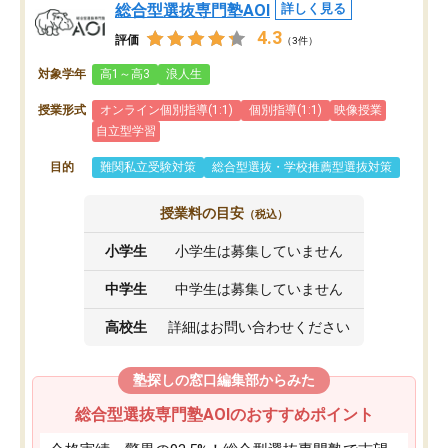
総合型選抜専門塾AOI
詳しく見る
4.3
評価
（3件）
対象学年
高1～高3
浪人生
授業形式
オンライン個別指導(1:1)
個別指導(1:1)
映像授業
自立型学習
目的
難関私立受験対策
総合型選抜・学校推薦型選抜対策
授業料の目安
（税込）
小学生
小学生は募集していません
中学生
中学生は募集していません
高校生
詳細はお問い合わせください
塾探しの窓口編集部からみた
総合型選抜専門塾AOIのおすすめポイント