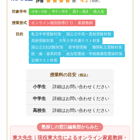
4.2
評価
（10件）
対象学年
小4～小6
中1～中3
高1～高3
浪人生
授業形式
オンライン個別指導(1:1)
家庭教師
目的
私立中学受験対策
国公立中高一貫校受験対策
高校受験対策
大学入学共通テスト対策
国公立2次試験対策
医学部受験
難関私立受験対策
医・歯・薬系対策
総合型選抜・学校推薦型選抜対策
定期テスト対策
授業料の目安
（税込）
小学生
詳細はお問い合わせください
中学生
詳細はお問い合わせください
高校生
詳細はお問い合わせください
塾探しの窓口編集部からみた
東大先生｜現役東大生によるオンライン家庭教師・