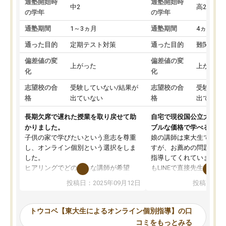
通塾開始時
通塾開始時
中2
高2
の学年
の学年
通塾期間
1～3ヵ月
通塾期間
4ヵ月～1
通った目的
定期テスト対策
通った目的
難関私立
偏差値の変
偏差値の変
上がった
上がった
化
化
志望校の合
受験していない/結果が
志望校の合
受験して
格
出ていない
格
出ていな
長期欠席で遅れた授業を取り戻せて助
自宅で現役国公立大学生
かりました。
ブルな価格で学べる
子供の家で学びたいという意志を尊重
娘の講師は東大生では無
し、オンライン個別という選択をしま
すが、お薦めの問題集や
した。
指導してくれています。2
ヒアリングでどのような講師が希望
もLINEで直接先生に質問
か、オプションは付帯するかなど選ぶ
教科でも)。受講科目や
投稿日：2025年09月12日
投稿日：20
事が出来ました。
めれるので、個人に合っ
講師とのマッチング後講師との初回ミ
ると思います。カリキュ
ーティングを行い、その講師で良いか
いなのがあり(有料)、受
トウコベ【東大生によるオンライン個別指導】の口
他の講師を希望するか子供との相性も
ことをどんなスケジュー
コミをもっとみる