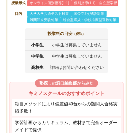
授業形式
オンライン個別指導(1:1)
個別指導(1:1)
自立型学習
目的
大学入学共通テスト対策
国公立2次試験対策
難関私立受験対策
総合型選抜・学校推薦型選抜対策
授業料の目安
（税込）
小学生
小学生は募集していません
中学生
中学生は募集していません
高校生
詳細はお問い合わせください
塾探しの窓口編集部からみた
キミノスクールのおすすめポイント
独自メソッドにより偏差値40台からの難関大合格実
績多数！
学習計画からカリキュラム、教材まで完全オーダー
メイドで提供