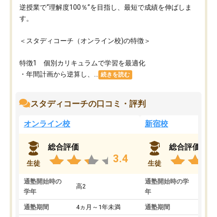
逆授業で“理解度100％”を目指し、最短で成績を伸ばしま
す。
＜スタディコーチ（オンライン校)の特徴＞
特徴1 個別カリキュラムで学習を最適化
・年間計画から逆算し、...
続きを読む
スタディコーチの口コミ・評判
オンライン校
新宿校
総合評価
総合評価
3.4
生徒
生徒
通塾開始時の
通塾開始時の学
高2
高2
学年
年
通塾期間
4ヵ月～1年未満
通塾期間
1～