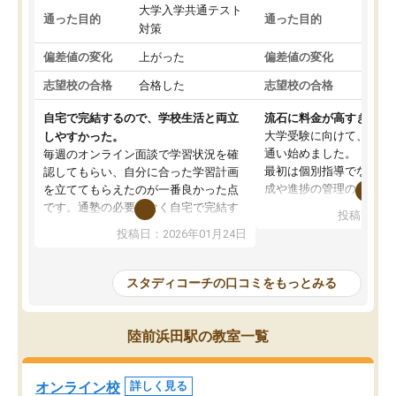
大学入学共通テスト
国公
通った目的
通った目的
対策
策
偏差値の変化
上がった
偏差値の変化
変わ
志望校の合格
合格した
志望校の合格
合格
自宅で完結するので、学校生活と両立
流石に料金が高すぎる
大学受験に向けて、高2
しやすかった。
通い始めました。
毎週のオンライン面談で学習状況を確
最初は個別指導でなく、
認してもらい、自分に合った学習計画
成や進捗の管理のみのコ
を立ててもらえたのが一番良かった点
ていましたが、あまり効
です。通塾の必要がなく自宅で完結す
投稿日：20
じ個別指導コースに変更
るため、学校や部活と両立しやすかっ
投稿日：2026年01月24日
講師には早稲田大学生の
たです。コーチが現役大学生で相談し
れましたが、はっきり言
やすく、勉強面だけでなく受験期の不
性が良くなかったです。
安も気軽に話せました。勉強習慣が身
スタディコーチの口コミをもっとみる
モチベーションが上がら
についたと感じています。また、チャ
にやめてしまいました。
ットで質問できるのも便利でした。一
追加で料金を払うことで
人では迷いがちだった受験勉強を、最
陸前浜田駅の教室一覧
方に変更することも可能
後まで続けられたのはこの塾のおかげ
の方の予定が空いていな
だと思います。
そもそも月謝が高い塾な
オンライン校
詳しく見る