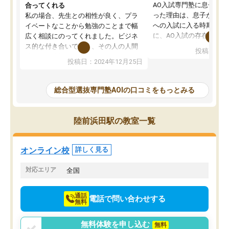
AO入試専門塾に息子を
合ってくれる
った理由は、息子が高校
私の場合、先生との相性が良く、プラ
への入試に入る時期に差
イベートなことから勉強のことまで幅
に、AO入試の存在を息
広く相談にのってくれました。ビジネ
してもその制度で合格し
ス的な付き合いでなく、その人の人間
投稿日：20
たことから、AOIに入塾
性までを適切に把握し、むきあってい
投稿日：2024年12月25日
思いました。
るなぁと強く感じることできました。
AOIでは、カウンセリン
また、他の先生の意見も聞いてみたい
で、AO入試を改めて知
と相談すると、他の先生も紹介してく
総合型選抜専門塾AOIの口コミをもっとみる
それに対しての具体的な
ださり、客観的なアドバイスもいただ
ことでした。更に子供の
くことができました（志望理由・自己
る適正等についても詳し
PR等の添削において）。そして、なに
陸前浜田駅の教室一覧
でき、メンターの方々も
より自習室が解放されている点がよか
けてらっしゃいますので
ったです。友達と好きな時間に自習
せることができました。
し、お互いを高めあえる環境がありま
オンライン校
詳しく見る
した。
対応エリア
全国
通話
電話で問い合わせする
無料
無料体験を申し込む
無料