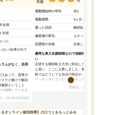
生徒
通塾開始時の学年
高3
通塾期間
4ヵ月～1年未満
1年未満
通った目的
難関私立受験対策
ト対策
偏差値の変化
上がった
かった
志望校の合格
合格した
いない/結果が出て
優秀な東大生講師陣なので信頼性や安心感が高
い
志望する難関私立大学に特化した準備をしたい
ュラムがなく、活用
と思い、ここに入塾しました。集団指導の予備
校ではどうしても自分の弱点や、志望校対策に
だけあって、指導力
マッチングしていないカリキュラムに不安を感
ラスラと解けて解説
じたからです。
庭教師ということ
投稿日：2024年02月19日
また受験のノウハウを蓄積している優秀な東大
せて指導してくれる
生講師陣をそろえていることや、完全オンライ
ラムがない。当方
：2025年08月08日
ン制というのも、ここを選んだ重要なポイント
るため、学校の教科
です。実際に入塾してみると、きめ細かいマン
な形で活用をさせて
ツーマン指導によって、自分の志望校にふさわ
間を使って進められる
よるオンライン個別指導】の口コミをもっとみる