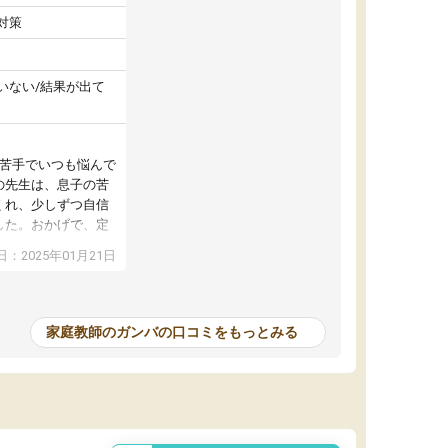
対策
いない/結果が出て
が苦手でいつも悩んで
の先生は、息子の苦
くれ、少しずつ自信
した。おかげで、定
アップし、本人もと
：2025年01月21日
家庭教師のガンバの口コミをもっとみる