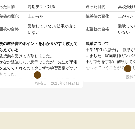
った目的
定期テスト対策
通った目的
高校受験
差値の変化
上がった
偏差値の変化
上がった
受験していない/結果が出て
受験して
望校の合格
志望校の合格
いない
いない
校の教科書のポイントをわかりやすく教えて
成績について
中学2年生の息子は、数学
らえている
いました。家庭教師ガンバ
験授業を受けて入塾しました。
手な部分を丁寧に解説して
かなか勉強しない息子でしたが、先生が予定
をつけていくことができま
を立ててくれるので少しずつ学習習慣がつい
期テストの成績が10点以上
きました。
投稿日
ても喜んでいます。
ンラインで週に一度の受講ですが、指導が無
投稿日：2025年01月21日
日も予定表に基づいて勉強したり、LINEでわ
らないところを質問できるのでとても助かっ
います。