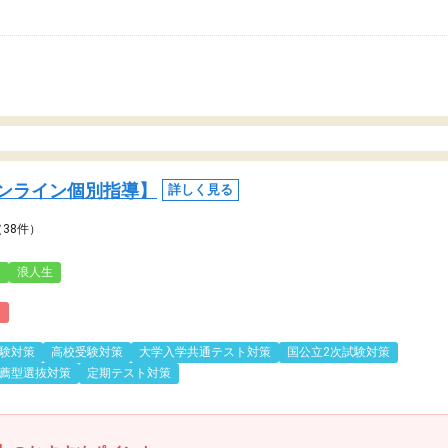
ンライン個別指導】
詳しく見る
（38件）
3
浪人生
)
験対策
高校受験対策
大学入学共通テスト対策
国公立2次試験対策
薦型選抜対策
定期テスト対策