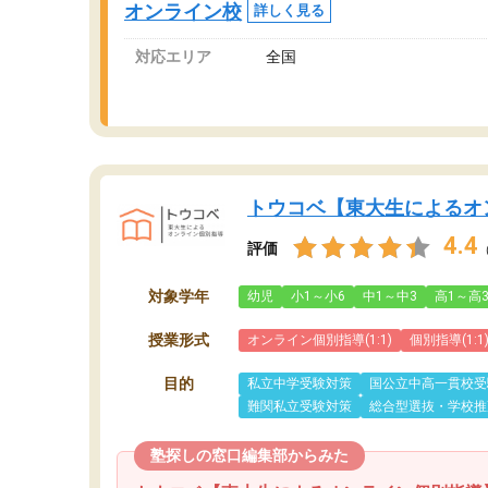
オンライン校
詳しく見る
対応エリア
全国
トウコベ【東大生によるオ
4.4
評価
対象学年
幼児
小1～小6
中1～中3
高1～高
授業形式
オンライン個別指導(1:1)
個別指導(1:1
目的
私立中学受験対策
国公立中高一貫校受
難関私立受験対策
総合型選抜・学校推
塾探しの窓口編集部からみた