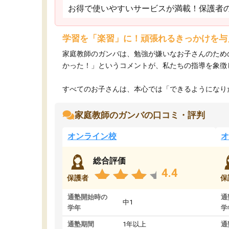
お得で使いやすいサービスが満載！保護者
学習を「楽習」に！頑張れるきっかけを与
家庭教師のガンバは、勉強が嫌いなお子さんのため
かった！」というコメントが、私たちの指導を象徴
すべてのお子さんは、本心では「できるようになりた
家庭教師のガンバの口コミ・評判
オンライン校
オ
総合評価
4.4
保護者
保
通塾開始時の
通
中1
学年
学
通塾期間
1年以上
通