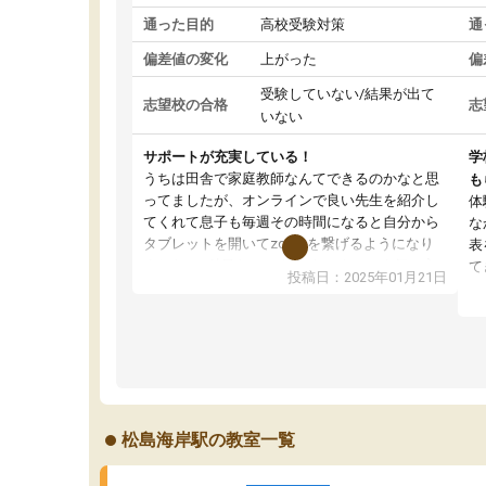
通った目的
高校受験対策
通
偏差値の変化
上がった
偏
受験していない/結果が出て
志望校の合格
志
いない
サポートが充実している！
学
うちは田舎で家庭教師なんてできるのかなと思
も
ってましたが、オンラインで良い先生を紹介し
体
てくれて息子も毎週その時間になると自分から
な
タブレットを開いてzoomを繋げるようになり
表
ました！5科目なんでもOKなのもとても気に入
て
投稿日：2025年01月21日
っています
オ
成績もだいぶ下の方でしたが、通い始めて1年ほ
い
どだった今では平均点以上の科目が増えてきま
か
した！あと1年受験まであるので無料の週末教室
て
を使用しながら頑張って欲しいと思います！
松島海岸駅の教室一覧