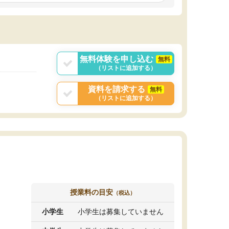
しいオリジナルのカリキュラムを提案してくれ
であれば自学自習で
ました。
1時間の代金がそれな
また24時間いつでもLINEで講師に相談できるの
用の仕方をしたかっ
で、深夜に家で勉強していて疑問や不安が生じ
これといった提案も
ても、直ぐに解消できたのは、大きなメリット
分からず辞めること
と感じました。
ていけない子にはい
無料体験を申し込む
無料
（リストに追加する）
資料を請求する
無料
（リストに追加する）
授業料の目安
（税込）
小学生
小学生は募集していません