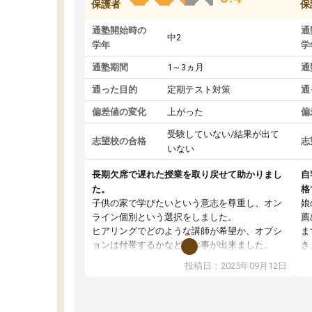
保護者
保
通塾開始時の
通
中2
学年
学
通塾期間
1～3ヵ月
通
通った目的
定期テスト対策
通
偏差値の変化
上がった
偏
受験していない/結果が出て
志望校の合格
志
いない
長期欠席で遅れた授業を取り戻せて助かりまし
自
た。
格
子供の家で学びたいという意志を尊重し、オン
娘
ライン個別という選択をしました。
薦
ヒアリングでどのような講師が希望か、オプシ
ま
ョンは付帯するかなど選ぶ事が出来ました。
き
講師とのマッチング後講師との初回ミーティン
に
投稿日：2025年09月12日
グを行い、その講師で良いか他の講師を希望す
思
るか子供との相性も見てから講師を決定する事
(
ができます。
ュ