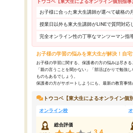
トウコベ【東大生によるオンライン個別指導
お子様に合った東大生講師が選べて破格の月額
授業日以外も東大生講師がLINEで質問対応
完全オンライン性の丁寧なマンツーマン指
お子様の学習の悩みを東大生が解決！自宅
お子様の学習に関する、保護者の方の悩みは尽きる
「親の言うことを聞かない」「部活ばかりで勉強し
ものもあるでしょう。
保護者の方がサポートしようにも、最新の教育事情がわ
トウコベ【東大生によるオンライン個
オンライン校
オ
総合評価
3.4