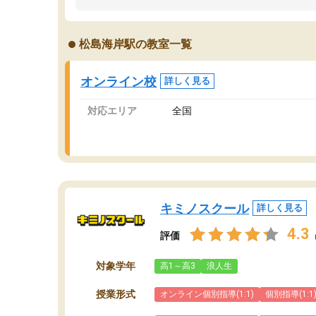
うちの子は、初回面談の講師の方で決定しまし
は
た。
内
出
松島海岸駅の教室一覧
オンラインツールを使用した単語帳の共有があ
な
り宿題もそちらで出される形でした。
ま
2ヶ月で担当講師の方がお辞めになると言う事で
が
オンライン校
詳しく見る
講師変更の申し出があり、あまりに短期での変
更だった為、塾に通う事にして退会しました。
対応エリア
全国
遅れも取り戻せ、授業内容や講師の方は良かっ
たと思います。
キミノスクール
詳しく見る
4.3
評価
対象学年
高1～高3
浪人生
授業形式
オンライン個別指導(1:1)
個別指導(1:1