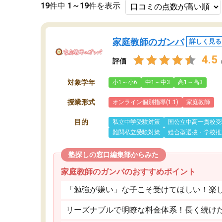
19
件中
1～19
件を表示
家庭教師のガンバ
詳しく見る
4.5
評価
対象学年
小1～小6
中1～中3
高1～高3
授業形式
オンライン個別指導(1:1)
家庭教師
目的
私立中学受験対策
国公立中高一貫校受
難関私立受験対策
総合型選抜・学校推
塾探しの窓口編集部からみた
家庭教師のガンバのおすすめポイント
「勉強が嫌い」な子こそ受けてほしい！楽
リーズナブルで明瞭な料金体系！長く続け