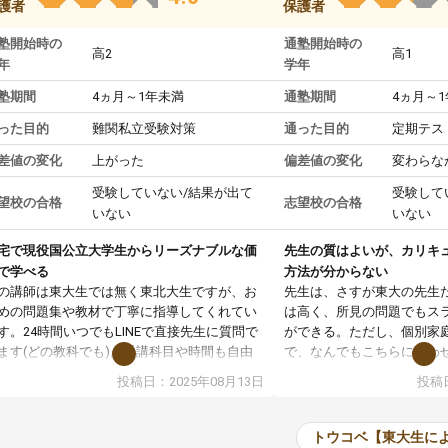
護者
保護者
塾開始時の
通塾開始時の
高2
高1
年
学年
塾期間
4ヵ月～1年未満
通塾期間
4ヵ月～
った目的
難関私立受験対策
通った目的
定期テス
差値の変化
上がった
偏差値の変化
変わらな
受験していない/結果が出て
受験して
望校の合格
志望校の合格
いない
いない
宅で現役国公立大学生からリーズナブルな価
先生の質はよいが、カリキ
で学べる
方法が分からない
の講師は東大生では無く東北大生ですが、お
先生は、さすが東大の先生
めの問題集や教材で丁寧に指導してくれてい
は高く、所見の問題でもス
す。24時間いつでもLINEで直接先生に質問で
ができる。ただし、個別家
ます(どの教科でも)。受講科目や時間も自由
で、なんでもこちらに合わ
決めれるので、個人に合った勉強ができると
のだが、具体的なカリキュ
投稿日：2025年08月13日
投稿日
います。カリキュラム相談みたいなのがあり
は、授業の先取り学習をす
有料)、受験までにどんなことをどんなスケジ
書を一緒に進めていくよう
ールでやっていくか相談したのですが、それ
いただいたが、1時間の時
トウコベ【東大生に