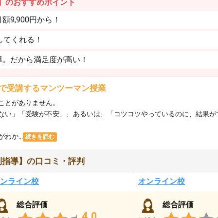
】のおすすめポイント
9,900円から！
してくれる！
導。だから満足度が高い！
で受講するマンツーマン授業
ことがありません。
ない」「受験が不安」、あるいは、「コツコツやっているのに、結果が
か...
続きを読む
別指導】の口コミ・評判
ンライン校
オンライン校
総合評価
総合評価
4.0