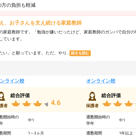
の方の負担も軽減
え、お子さんを支え続ける家庭教師
の家庭教師です。「勉強が嫌いだったけど、家庭教師のガンバで自分の
しています。
い」と願っています。ただ、やり...
続きを読む
ンライン校
オンライン校
総合評価
総合評価
4.6
護者
保護者
塾開始時の
通塾開始時の
中1
中1
年
学年
塾期間
1～3ヵ月
通塾期間
1年以上