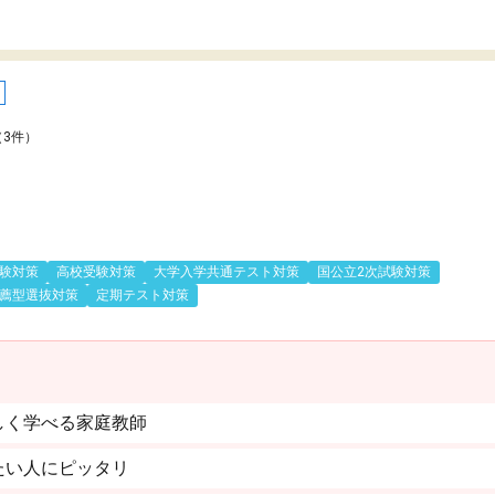
（3件）
験対策
高校受験対策
大学入学共通テスト対策
国公立2次試験対策
薦型選抜対策
定期テスト対策
しく学べる家庭教師
たい人にピッタリ