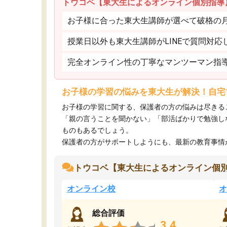
トウコベ【東大生によるオンライン個別指導
お子様に合った東大生講師が選べて破格の月額
授業日以外も東大生講師がLINEで質問対応
完全オンライン性の丁寧なマンツーマン指
お子様の学習の悩みを東大生が解決！自宅
お子様の学習に関する、保護者の方の悩みは尽きる
「親の言うことを聞かない」「部活ばかりで勉強し
ものもあるでしょう。
保護者の方がサポートしようにも、最新の教育事情がわ
トウコベ【東大生によるオンライン個
オンライン校
オ
総合評価
3.4