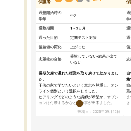
保護者
保
通塾開始時の
通
中2
学年
学
通塾期間
1～3ヵ月
通
通った目的
定期テスト対策
通
偏差値の変化
上がった
偏
受験していない/結果が出て
志望校の合格
志
いない
長期欠席で遅れた授業を取り戻せて助かりまし
自
た。
格
子供の家で学びたいという意志を尊重し、オン
娘
ライン個別という選択をしました。
薦
ヒアリングでどのような講師が希望か、オプシ
ま
ョンは付帯するかなど選ぶ事が出来ました。
き
講師とのマッチング後講師との初回ミーティン
に
投稿日：2025年09月12日
グを行い、その講師で良いか他の講師を希望す
思
るか子供との相性も見てから講師を決定する事
(
ができます。
ュ