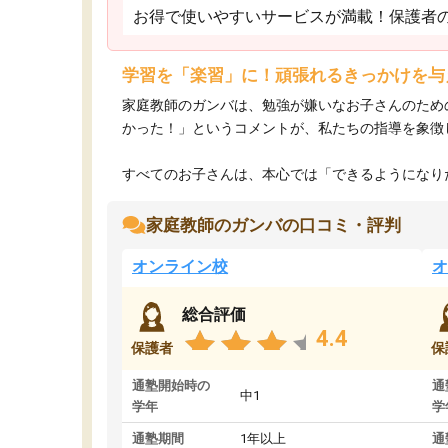
お得で使いやすいサービスが満載！保護者
学習を「楽習」に！頑張れるきっかけを与
家庭教師のガンバは、勉強が嫌いなお子さんのため
かった！」というコメントが、私たちの指導を象徴
すべてのお子さんは、本心では「できるようになりた
家庭教師のガンバの口コミ・評判
オンライン校
オ
総合評価
4.4
保護者
保
通塾開始時の
通
中1
学年
学
通塾期間
1年以上
通