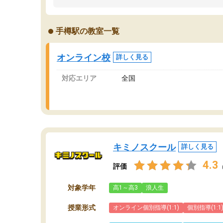
うちの子は、初回面談の講師の方で決定しまし
は
た。
内
出
手樽駅の教室一覧
オンラインツールを使用した単語帳の共有があ
な
り宿題もそちらで出される形でした。
ま
2ヶ月で担当講師の方がお辞めになると言う事で
が
オンライン校
詳しく見る
講師変更の申し出があり、あまりに短期での変
更だった為、塾に通う事にして退会しました。
対応エリア
全国
遅れも取り戻せ、授業内容や講師の方は良かっ
たと思います。
キミノスクール
詳しく見る
4.3
評価
対象学年
高1～高3
浪人生
授業形式
オンライン個別指導(1:1)
個別指導(1:1