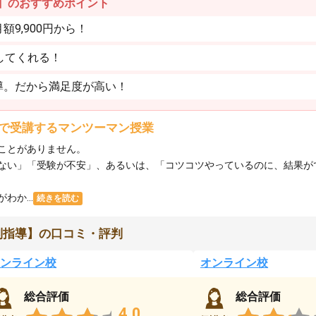
】のおすすめポイント
9,900円から！
してくれる！
導。だから満足度が高い！
で受講するマンツーマン授業
ことがありません。
ない」「受験が不安」、あるいは、「コツコツやっているのに、結果が
か...
続きを読む
別指導】の口コミ・評判
ンライン校
オンライン校
総合評価
総合評価
4.0