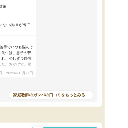
対策
いない/結果が出て
が苦手でいつも悩んで
の先生は、息子の苦
くれ、少しずつ自信
した。おかげで、定
アップし、本人もと
：2025年01月21日
家庭教師のガンバの口コミをもっとみる