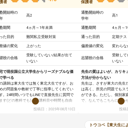
護者
保護者
塾開始時の
通塾開始時の
高2
高1
年
学年
塾期間
4ヵ月～1年未満
通塾期間
4ヵ月～
った目的
難関私立受験対策
通った目的
定期テス
差値の変化
上がった
偏差値の変化
変わらな
受験していない/結果が出て
受験して
望校の合格
志望校の合格
いない
いない
宅で現役国公立大学生からリーズナブルな価
先生の質はよいが、カリキ
で学べる
方法が分からない
の講師は東大生では無く東北大生ですが、お
先生は、さすが東大の先生
めの問題集や教材で丁寧に指導してくれてい
は高く、所見の問題でもス
す。24時間いつでもLINEで直接先生に質問で
ができる。ただし、個別家
ます(どの教科でも)。受講科目や時間も自由
で、なんでもこちらに合わ
決めれるので、個人に合った勉強ができると
のだが、具体的なカリキュ
投稿日：2025年08月13日
投稿日
います。カリキュラム相談みたいなのがあり
は、授業の先取り学習をす
有料)、受験までにどんなことをどんなスケジ
書を一緒に進めていくよう
ールでやっていくか相談したのですが、それ
いただいたが、1時間の時
トウコベ【東大生に