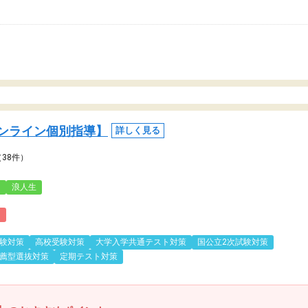
ンライン個別指導】
詳しく見る
（38件）
3
浪人生
)
験対策
高校受験対策
大学入学共通テスト対策
国公立2次試験対策
薦型選抜対策
定期テスト対策