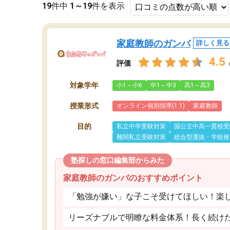
19
件中
1～19
件を表示
家庭教師のガンバ
詳しく見る
4.5
評価
対象学年
小1～小6
中1～中3
高1～高3
授業形式
オンライン個別指導(1:1)
家庭教師
目的
私立中学受験対策
国公立中高一貫校受
難関私立受験対策
総合型選抜・学校推
塾探しの窓口編集部からみた
家庭教師のガンバのおすすめポイント
「勉強が嫌い」な子こそ受けてほしい！楽
リーズナブルで明瞭な料金体系！長く続け