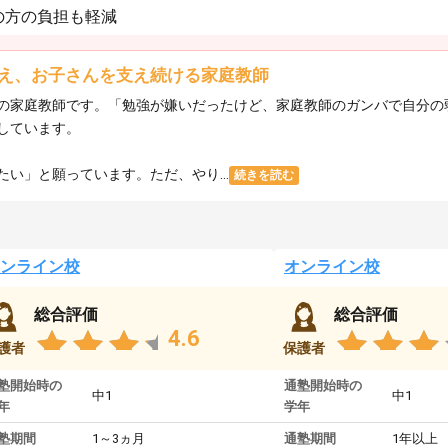
の方の負担も軽減
え、お子さんを支え続ける家庭教師
の家庭教師です。「勉強が嫌いだったけど、家庭教師のガンバで自分の
しています。
い」と願っています。ただ、やり...
続きを読む
ンライン校
オンライン校
総合評価
総合評価
4.6
護者
保護者
塾開始時の
通塾開始時の
中1
中1
年
学年
塾期間
1～3ヵ月
通塾期間
1年以上