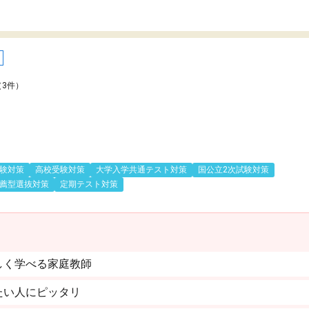
（3件）
験対策
高校受験対策
大学入学共通テスト対策
国公立2次試験対策
薦型選抜対策
定期テスト対策
しく学べる家庭教師
たい人にピッタリ