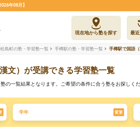
26年08月】
現在地から塾を探す
最近
郡松島町の塾・学習塾一覧
手樽駅の塾・学習塾一覧
手樽駅で国語（
・漢文）が受講できる学習塾一覧
る塾の一覧結果となります。ご希望の条件に合う塾をお探しく
学年
更
変更