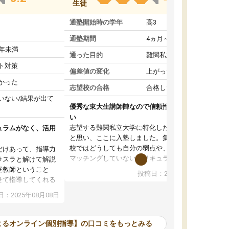
生徒
通塾開始時の学年
高3
通塾期間
4ヵ月～1年未満
1年未満
通った目的
難関私立受験対策
ト対策
偏差値の変化
上がった
かった
志望校の合格
合格した
いない/結果が出て
優秀な東大生講師陣なので信頼性や安心感が高
い
志望する難関私立大学に特化した準備をしたい
ュラムがなく、活用
と思い、ここに入塾しました。集団指導の予備
校ではどうしても自分の弱点や、志望校対策に
だけあって、指導力
マッチングしていないカリキュラムに不安を感
ラスラと解けて解説
じたからです。
庭教師ということ
投稿日：2024年02月19日
また受験のノウハウを蓄積している優秀な東大
せて指導してくれる
生講師陣をそろえていることや、完全オンライ
ラムがない。当方
：2025年08月08日
ン制というのも、ここを選んだ重要なポイント
るため、学校の教科
です。実際に入塾してみると、きめ細かいマン
な形で活用をさせて
ツーマン指導によって、自分の志望校にふさわ
間を使って進められる
よるオンライン個別指導】の口コミをもっとみる