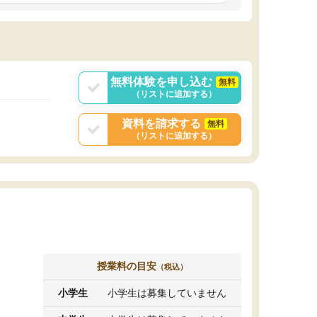
しいオリジナルのカリキュラムを提案してくれ
であれば自学自習で
ました。
1時間の代金がそれな
また24時間いつでもLINEで講師に相談できるの
用の仕方をしたかっ
で、深夜に家で勉強していて疑問や不安が生じ
これといった提案も
ても、直ぐに解消できたのは、大きなメリット
分からず辞めること
と感じました。
ていけない子にはい
無料体験を申し込む
無料
（リストに追加する）
資料を請求する
無料
（リストに追加する）
授業料の目安
（税込）
小学生
小学生は募集していません