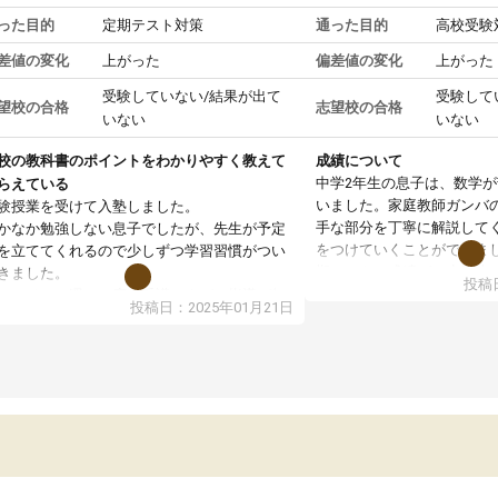
った目的
定期テスト対策
通った目的
高校受験
差値の変化
上がった
偏差値の変化
上がった
受験していない/結果が出て
受験して
望校の合格
志望校の合格
いない
いない
校の教科書のポイントをわかりやすく教えて
成績について
中学2年生の息子は、数学
らえている
いました。家庭教師ガンバ
験授業を受けて入塾しました。
手な部分を丁寧に解説して
かなか勉強しない息子でしたが、先生が予定
をつけていくことができま
を立ててくれるので少しずつ学習習慣がつい
期テストの成績が10点以上
きました。
投稿日
ても喜んでいます。
ンラインで週に一度の受講ですが、指導が無
投稿日：2025年01月21日
日も予定表に基づいて勉強したり、LINEでわ
らないところを質問できるのでとても助かっ
います。