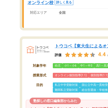
オンライン校
詳しく見る
対応エリア
全国
トウコベ【東大生によるオ
4.4
評価
対象学年
幼児
小1～小6
中1～中3
高1～高
授業形式
オンライン個別指導(1:1)
個別指導(1:1
目的
私立中学受験対策
国公立中高一貫校受
難関私立受験対策
総合型選抜・学校推
塾探しの窓口編集部からみた