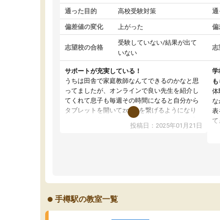
通った目的
高校受験対策
通
偏差値の変化
上がった
偏
受験していない/結果が出て
志望校の合格
志
いない
サポートが充実している！
学
うちは田舎で家庭教師なんてできるのかなと思
も
ってましたが、オンラインで良い先生を紹介し
体
てくれて息子も毎週その時間になると自分から
な
タブレットを開いてzoomを繋げるようになり
表
ました！5科目なんでもOKなのもとても気に入
て
投稿日：2025年01月21日
っています
オ
成績もだいぶ下の方でしたが、通い始めて1年ほ
い
どだった今では平均点以上の科目が増えてきま
か
した！あと1年受験まであるので無料の週末教室
て
を使用しながら頑張って欲しいと思います！
手樽駅の教室一覧