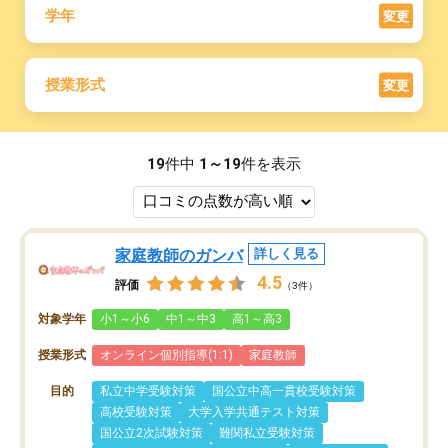
学年
変更
授業形式
変更
19
件中
1～19
件を表示
家庭教師のガンバ
詳しく見る
4.5
評価
（3件）
対象学年
小1～小6
中1～中3
高1～高3
授業形式
オンライン個別指導(1:1)
家庭教師
目的
私立中学受験対策
国公立中高一貫校受験対策
高校受験対策
大学入学共通テスト対策
国公立2次試験対策
難関私立受験対策