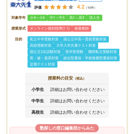
4.2
評価
（10件）
対象学年
小4～小6
中1～中3
高1～高3
浪人生
授業形式
オンライン個別指導(1:1)
家庭教師
目的
私立中学受験対策
国公立中高一貫校受験対策
高校受験対策
大学入学共通テスト対策
国公立2次試験対策
医学部受験
難関私立受験対策
医・歯・薬系対策
総合型選抜・学校推薦型選抜対策
定期テスト対策
授業料の目安
（税込）
小学生
詳細はお問い合わせください
中学生
詳細はお問い合わせください
高校生
詳細はお問い合わせください
塾探しの窓口編集部からみた