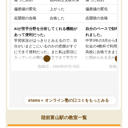
偏差値の変化
上がった
偏差値の変化
志望校の合格
合格した
志望校の合格
AIが苦手分野を分析してくれる機能が
自分のペースで効率よく
あって便利だった。
れました。
学習状況がはっきりとみえるので、自
中学3年の5月から数学・
分がいまどこにいるのかの把握がすぐ
社会の4教科で利用し、偏
にできて便利だった。また私は部活に
高校に合格できました。
入っていたが難なく両立できて学力で
に固められる点が魅力で
も部活でも結果を残すことができてよ
れる「ウォームアップ」
投稿日：2026年07月10日
投稿日：20
かった。また問題演習の際に、自分が
項目のおかげで、手軽に
一度間違えた問題を繰り返し学習でき
せられます。何度も間違
たので苦手だった英語の克服につなが
「特訓」項目で徹底的に
った点もよかった。ただAIをアピール
め、苦手克服に非常に役
して活用するのは良かった点もあった
また、その日の勉強時間
が、自分で自分の管理ができない人に
元数が可視化されるので
atama＋ オンライン塾の口コミをもっとみる
とっては難しい部分もあるのではない
しながら意欲的に取り組
かと思った。
常に効果を実感している
になった現在も大学受験
陸前富山駅の教室一覧
して利用しており、自信
すめできる塾です。