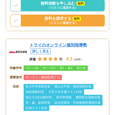
無料体験を申し込む
無料
（リストに追加する）
資料を請求する
無料
（リストに追加する）
トライのオンライン個別指導塾
詳しく見る
4.2
評価
（44件）
対象学年
小1～小6
中1～中3
高1～高3
浪人生
授業形式
オンライン個別指導(1:1)
目的
私立中学受験対策
国公立中高一貫校受験対策
高校受験対策
大学入学共通テスト対策
国公立2次試験対策
医学部受験
難関私立受験対策
医・歯・薬系対策
総合型選抜・学校推薦型選抜対策
定期テスト対策