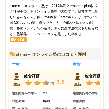
atama＋ オンライン塾は、2017年設立のatama plus株式
会社が手掛けるオンライン指導型の塾です。塾業界では新
しい存在ながら、独自のAI教材「atama＋」は、すでに全
国4,000以上の塾に導入済み。大手予備校・駿台との提
携、各種メディアでの紹介、さらに産学連携の取り組みな
ど、塾業界にイノベーションを起こした存在と...
続きを読む
atama＋ オンライン塾の口コミ・評判
本校
本校
総合評価
総合評価
3.6
生徒
生徒
通塾開始時の学年
高2
通塾開始時の学年
中
通塾期間
1年以上
通塾期間
通った目的
難関私立受験対策
通った目的