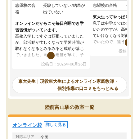
志望校の合
受験していない/結果が
志望校の合格
合格し
格
出ていない
東大生ってやっぱりすご
息子は中学まではそこそ
オンラインだからこそ毎日利用でき学
いたのですが、高校に入
習習慣がついています。
ていけなくなり対面の塾
高校入学してすぐは頑張っていました
でいたので、違うアプロ
が、部活動が忙しくなって学習時間が
考えて入りました。地元
取れなくなるとみるみると成績が落ち
投稿日：20
で、当初は模試でD判定
ていきました。高校の進度が早く、子
していたのですが、やは
供も家に帰って勉強の話すると嫌な反
投稿日：2026年06月26日
験勉強に詳しく、先生か
応を示します。東大先生にお願いして
受け合格できました。ま
からは効率的な計画を先生が立ててく
自習室が毎日使えていつ
れるので、親としても安心です。毎日
東大先生｜現役東大生によるオンライン家庭教師・
るのが心強かったようで
使える自習室とかもあり、わからない
個別指導の口コミをもっとみる
謝です。
ところがあれば先生が回答してくれる
のも重宝しています。
陸前富山駅の教室一覧
オンライン校
詳しく見る
対応エリア
全国