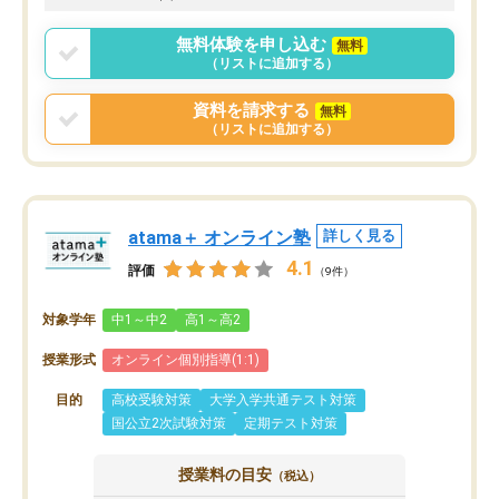
無料体験を申し込む
無料
（リストに追加する）
資料を請求する
無料
（リストに追加する）
atama＋ オンライン塾
詳しく見る
4.1
評価
（9件）
対象学年
中1～中2
高1～高2
授業形式
オンライン個別指導(1:1)
目的
高校受験対策
大学入学共通テスト対策
国公立2次試験対策
定期テスト対策
授業料の目安
（税込）