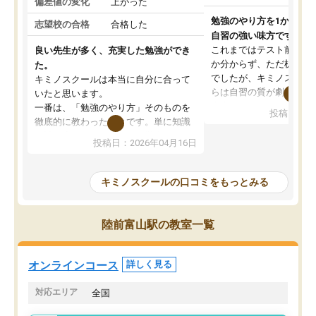
偏差値の変化
上がった
勉強のやり方を1から教
志望校の合格
合格した
自習の強い味方です。
これまではテスト前に何
良い先生が多く、充実した勉強ができ
か分からず、ただ机に座
た。
でしたが、キミノスクー
キミノスクールは本当に自分に合って
らは自習の質が劇的に変
いたと思います。
先生が毎日何をすべきか
一番は、「勉強のやり方」そのものを
投稿日：20
を明確にしてくれるので
徹底的に教わったことです。単に知識
ずに学習に取り組めるよ
を詰め込むのではなく、自学自習の習
投稿日：2026年04月16日
が一番の収穫です。
慣が身につくよう並走してくれるの
授業で教えてもらうとい
で、通塾日以外も机に向かうのが苦で
の仕方をコーチングして
はなくなりました。
キミノスクールの口コミをもっとみる
ルなので、家での学習習
身につきました。結果と
講師の方との距離も近く、親身なコー
た英語の偏差値が10以上
チングのおかげで、停滞期もモチベー
陸前富山駅の教室一覧
していた公立高校に無事
ションを維持できました。「やらされ
た。自分から学ぶ姿勢を
る勉強」から「目標のための勉強」へ
たい家庭には本当におす
意識が変わったことが、目標校への合
オンラインコース
詳しく見る
思います。
格に繋がったと思います。
対応エリア
全国