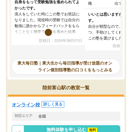
自身をもって受験勉強を進められてよ
格
出ていな
かったです。
浪人をしていた時にこの塾でお世話に
いいとは思いますが、料
なりました。現役時の受験では自分の
す。
勉強に誰かからフィードバックをもら
自分が朝型なので、自習
うことなく独学で勉強を進めた結果、
つ、手助けしてくれる設
入試本番に地歴の学習が間に合わず不
この塾を選びました。
投稿日：2026年08月01日
合格となってしまいました。その経験
投稿日：20
を踏まえ、浪人が決まった際に勉強計
画を考えてもらえる塾を探した結果、
東大毎日塾にたどり着きました。学習
東大毎日塾｜東大生から毎日指導が受け放題のオン
の長期計画や日々の勉強のやり方につ
ライン個別指導塾の口コミをもっとみる
いて客観的なアドバイスをいただけた
ので、自信をもって受験勉強を進める
ことができました。自分のように勉強
陸前富山駅の教室一覧
のやり方や進捗管理で苦労している方
には特におすすめしたい塾です。
オンライン校
詳しく見る
対応エリア
全国
無料体験を申し込む
無料