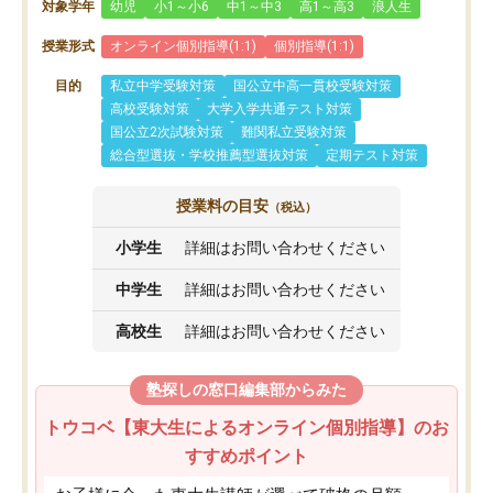
対象学年
幼児
小1～小6
中1～中3
高1～高3
浪人生
授業形式
オンライン個別指導(1:1)
個別指導(1:1)
目的
私立中学受験対策
国公立中高一貫校受験対策
高校受験対策
大学入学共通テスト対策
国公立2次試験対策
難関私立受験対策
総合型選抜・学校推薦型選抜対策
定期テスト対策
授業料の目安
（税込）
小学生
詳細はお問い合わせください
中学生
詳細はお問い合わせください
高校生
詳細はお問い合わせください
塾探しの窓口編集部からみた
トウコベ【東大生によるオンライン個別指導】のお
すすめポイント