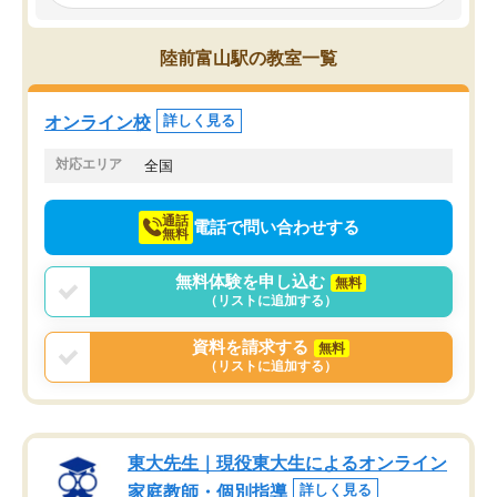
み、徐々に成績が上がったらいいなと
していました。一生を左
思っていました。何が今足りないのか
スト、多少お金がかかっ
を的確に指導いただき、子どももびっ
思い切って入塾してよか
陸前富山駅の教室一覧
くりするほど楽しんでやる気を持って
塾を受けています。狙い通り、少しず
つ成績も上がり、苦手意識も無くなっ
オンライン校
詳しく見る
てきたので、さらに苦手な数学も追加
でお願いしました。来年の高校受験に
対応エリア
全国
向けて頑張っています。
通話
電話で問い合わせする
無料
無料体験を申し込む
無料
（リストに追加する）
資料を請求する
無料
（リストに追加する）
東大先生｜現役東大生によるオンライン
家庭教師・個別指導
詳しく見る