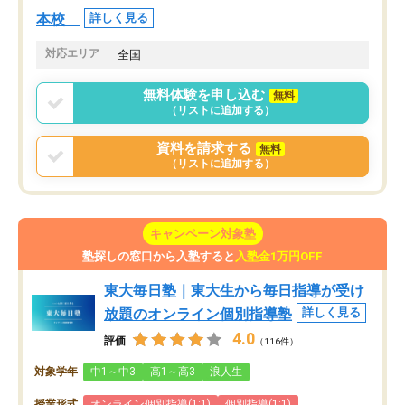
本校
詳しく見る
対応エリア
全国
無料体験を申し込む
無料
（リストに追加する）
資料を請求する
無料
（リストに追加する）
キャンペーン対象塾
塾探しの窓口から入塾すると
入塾金1万円OFF
東大毎日塾｜東大生から毎日指導が受け
放題のオンライン個別指導塾
詳しく見る
4.0
評価
（116件）
対象学年
中1～中3
高1～高3
浪人生
授業形式
オンライン個別指導(1:1)
個別指導(1:1)