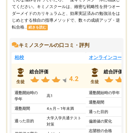
てください。キミノスクールは、緻密な戦略性を持つオー
ダーメイドのカリキュラムと、効果実証済みの勉強法をは
じめとする独自の指導メソッドで、数々の成績アップ・逆
転合格...
続きを読む
キミノスクールの口コミ・評判
柏校
オンラインコース
総合評価
総合評価
4.2
生徒
生徒
通塾開始時の
通塾開始時の学年
中
高1
学年
通塾期間
通塾期間
4ヵ月～1年未満
通った目的
大学入学共通テスト
通った目的
偏差値の変化
対策
志望校の合格