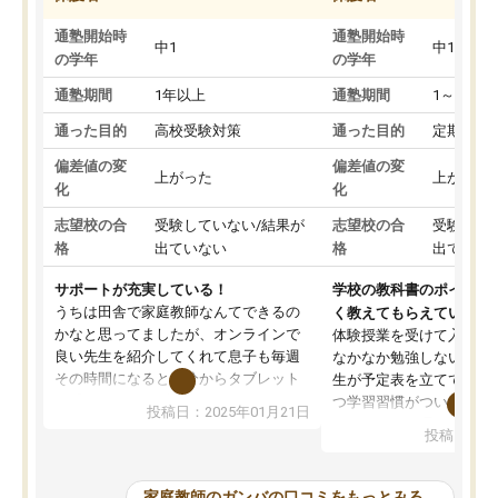
通塾開始時
通塾開始時
中1
中1
の学年
の学年
通塾期間
1年以上
通塾期間
1～3ヵ月
通った目的
高校受験対策
通った目的
定期テス
偏差値の変
偏差値の変
上がった
上がった
化
化
志望校の合
受験していない/結果が
志望校の合
受験して
格
出ていない
格
出ていな
サポートが充実している！
学校の教科書のポイント
うちは田舎で家庭教師なんてできるの
く教えてもらえている
かなと思ってましたが、オンラインで
体験授業を受けて入塾し
良い先生を紹介してくれて息子も毎週
なかなか勉強しない息子
その時間になると自分からタブレット
生が予定表を立ててくれ
を開いてzoomを繋げるようになりまし
つ学習習慣がついてきま
投稿日：2025年01月21日
た！5科目なんでもOKなのもとても気
オンラインで週に一度の
投稿日：20
に入っています
指導が無い日も予定表に
成績もだいぶ下の方でしたが、通い始
したり、LINEでわから
めて1年ほどだった今では平均点以上の
問できるのでとても助か
家庭教師のガンバの口コミをもっとみる