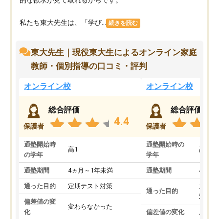
私たち東大先生は、「学び...
続きを読む
東大先生｜現役東大生によるオンライン家庭
教師・個別指導の口コミ・評判
オンライン校
オンライン校
総合評価
総合評価
4.4
保護者
保護者
通塾開始時
通塾開始時の
高1
高3
の学年
学年
通塾期間
4ヵ月～1年未満
通塾期間
4ヵ月
通った目的
定期テスト対策
大学入
通った目的
対策
偏差値の変
変わらなかった
化
偏差値の変化
上がっ