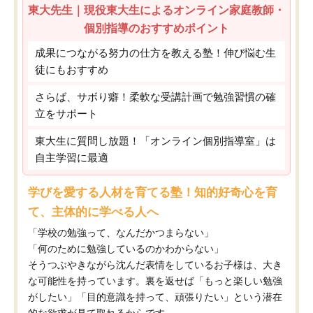
東大先生｜現役東大生によるオンライン家庭教師・
個別指導のおすすめポイント
成果につながる努力の仕方を教える塾！伸び悩む生
徒にもおすすめ
さらば、サボり癖！柔軟な受講計画で勉強習慣の確
立をサポート
東大生に質問し放題！「オンライン個別指導室」は
自主学習に最適
学びを愛する人材を育てる塾！知的好奇心を育
て、主体的に学べる人へ
「学校の勉強って、なんだかつまらない」
「何のために勉強しているのかわからない」
そうつぶやきながら沈んだ表情をしているお子様は、大き
な可能性を持っています。裏を返せば「もっと楽しい勉強
がしたい」「目的意識を持って、頑張りたい」という潜在
的な欲求が見て取れるからです。