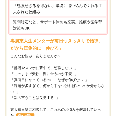
「勉強せざるを得ない」環境に追い込んでくれる工
夫された仕組み
質問対応など、サポート体制も充実。推薦や医学部
対策もOK
専属東大生メンターが毎日つきっきりで指導。
だから圧倒的に「伸びる」
こんなお悩み、ありませんか？
「部活やスマホに夢中で、勉強しない…」
「このままで受験に間に合うのか不安…」
「真面目にやっているのに、なぜか伸びない…」
「課題が多すぎて、何から手をつければいいのか分からな
い…」
「親の言うことは反発する…」
東大毎日塾に相談して、これらのお悩みを解決していっ
た...
続きを読む