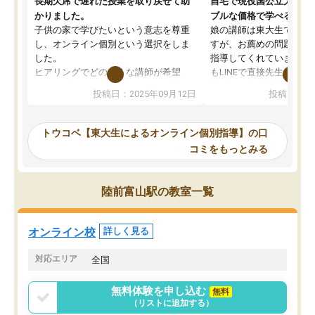
長期欠席で遅れた授業を取り戻せて助
自宅で現役国公立大学生
かりました。
ブルな価格で学べる
子供の家で学びたいという意志を尊重
娘の講師は東大生では無
し、オンライン個別という選択をしま
すが、お薦めの問題集や
した。
指導してくれています。2
ヒアリングでどのような講師が希望
もLINEで直接先生に質問
か、オプションは付帯するかなど選ぶ
教科でも)。受講科目や
投稿日：2025年09月12日
投稿日：20
事が出来ました。
めれるので、個人に合っ
講師とのマッチング後講師との初回ミ
ると思います。カリキュ
ーティングを行い、その講師で良いか
いなのがあり(有料)、受
トウコベ【東大生によるオンライン個別指導】の口
他の講師を希望するか子供との相性も
ことをどんなスケジュー
コミをもっとみる
見てから講師を決定する事ができま
くか相談したのですが、
す。
ち期待したものではなく
うちの子は、初回面談の講師の方で決
内容でした。それでも明
陸前富山駅の教室一覧
定しました。
やる気も出ましたし、苦
くなってきたようなので
オンラインツールを使用した単語帳の
お願いして良かったと思
オンライン校
詳しく見る
共有があり宿題もそちらで出される形
も合わなければチェンジ
でした。
娘は3科目ともずっと同
対応エリア
全国
2ヶ月で担当講師の方がお辞めになると
言う事で講師変更の申し出があり、あ
無料体験を申し込む
無料
まりに短期での変更だった為、塾に通
（リストに追加する）
う事にして退会しました。遅れも取り