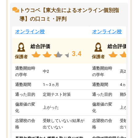
トウコベ【東大生によるオンライン個別指
導】の口コミ・評判
オンライン校
オンライン校
総合評価
総合評価
3.4
保護者
保護者
通塾開始時
通塾開始時
中2
高2
の学年
の学年
通塾期間
1～3ヵ月
通塾期間
4ヵ月～1
通った目的
定期テスト対策
通った目的
難関私立
偏差値の変
偏差値の変
上がった
上がった
化
化
志望校の合
受験していない/結果が
志望校の合
受験して
格
出ていない
格
出ていな