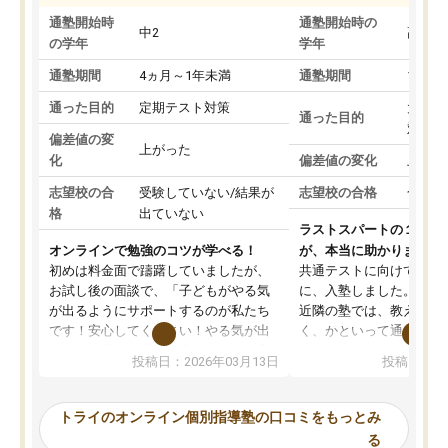
通塾開始時
通塾開始時の
中2
高3
の学年
学年
通塾期間
4ヵ月～1年未満
通塾期間
1～3
通った目的
定期テスト対策
大学入
通った目的
対策
偏差値の変
上がった
化
偏差値の変化
上がっ
志望校の合
受験していない/結果が
志望校の合格
合格し
格
出ていない
ラストスパートの１か月
オンラインで勉強のコツが学べる！
が、本当に助かりました
初めは料金面で躊躇していましたが、
共通テストに向けての追
お試し後の面談で、「子どもがやる気
に、入塾しました。田舎
が出るようにサポートするのが私たち
近隣の塾では、教えても
です！安心してください！やる気が出
く、かといって通うには
ないのは私たち講師の責任です」と言
が、トライならオンライ
投稿日：2026年03月13日
投稿日：20
ってくださり、確かに！と考えて、思
可能なので本当に助かり
い切って入塾しました。英語が苦手だ
テストの内容重視でした
ったんですが、学生の先生から学ぶこ
らないところをピンポイ
トライのオンライン個別指導塾の口コミをもっとみ
とで、勉強のコツみたいなものをつか
頂いて、とてもわかりや
る