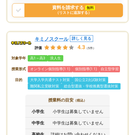
戻せ、授業内容や講師の方は良かった
資料を請求する
無料
と思います。
（リストに追加する）
キミノスクール
詳しく見る
4.3
評価
（5件）
対象学年
高1～高3
浪人生
授業形式
オンライン個別指導(1:1)
個別指導(1:1)
自立型学習
目的
大学入学共通テスト対策
国公立2次試験対策
難関私立受験対策
総合型選抜・学校推薦型選抜対策
授業料の目安
（税込）
小学生
小学生は募集していません
中学生
中学生は募集していません
高校生
詳細はお問い合わせください