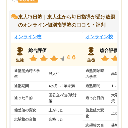
東大毎日塾｜東大生から毎日指導が受け放題
のオンライン個別指導塾の口コミ・評判
オンライン校
オンライン校
総合評価
総合評価
4.6
生徒
生徒
通塾開始時の学
通塾開始時
浪人生
高3
年
の学年
通塾期間
4ヵ月～1年未満
通塾期間
1～3ヵ月
国公立2次試験対
大学入学
通った目的
通った目的
策
策
偏差値の変化
上がった
偏差値の変
上がった
化
志望校の合格
合格した
志望校の合
受験して