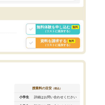
しいオリジナルのカリキュラムを提案してくれ
であれば自学自習で
ました。
1時間の代金がそれな
また24時間いつでもLINEで講師に相談できるの
用の仕方をしたかっ
で、深夜に家で勉強していて疑問や不安が生じ
これといった提案も
ても、直ぐに解消できたのは、大きなメリット
分からず辞めること
と感じました。
ていけない子にはい
無料体験を申し込む
無料
（リストに追加する）
資料を請求する
無料
（リストに追加する）
授業料の目安
（税込）
小学生
詳細はお問い合わせください