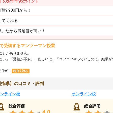
】のおすすめポイント
9,900円から！
してくれる！
導。だから満足度が高い！
で受講するマンツーマン授業
ことがありません。
ない」「受験が不安」、あるいは、「コツコツやっているのに、結果が
か...
続きを読む
別指導】の口コミ・評判
ンライン校
オンライン校
総合評価
総合評価
4.0