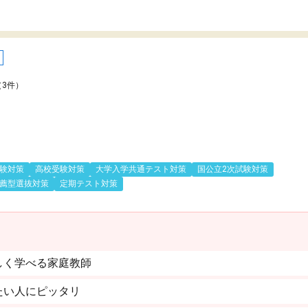
（3件）
験対策
高校受験対策
大学入学共通テスト対策
国公立2次試験対策
薦型選抜対策
定期テスト対策
しく学べる家庭教師
たい人にピッタリ