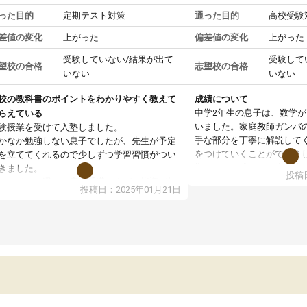
った目的
定期テスト対策
通った目的
高校受験
差値の変化
上がった
偏差値の変化
上がった
受験していない/結果が出て
受験して
望校の合格
志望校の合格
いない
いない
校の教科書のポイントをわかりやすく教えて
成績について
中学2年生の息子は、数学
らえている
いました。家庭教師ガンバ
験授業を受けて入塾しました。
手な部分を丁寧に解説して
かなか勉強しない息子でしたが、先生が予定
をつけていくことができま
を立ててくれるので少しずつ学習習慣がつい
期テストの成績が10点以上
きました。
投稿日
ても喜んでいます。
ンラインで週に一度の受講ですが、指導が無
投稿日：2025年01月21日
日も予定表に基づいて勉強したり、LINEでわ
らないところを質問できるのでとても助かっ
います。