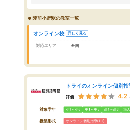
うちの子は、初回面談の講師の方で決定しまし
は
た。
内
出
陸前小野駅の教室一覧
オンラインツールを使用した単語帳の共有があ
な
り宿題もそちらで出される形でした。
ま
2ヶ月で担当講師の方がお辞めになると言う事で
が
オンライン校
詳しく見る
講師変更の申し出があり、あまりに短期での変
更だった為、塾に通う事にして退会しました。
対応エリア
全国
遅れも取り戻せ、授業内容や講師の方は良かっ
たと思います。
トライのオンライン個別指
4.2
評価
対象学年
小1～小6
中1～中3
高1～高3
浪
授業形式
オンライン個別指導(1:1)