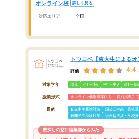
オンライン校
詳しく見る
対応エリア
全国
トウコベ【東大生によるオ
4.4
評価
対象学年
幼児
小1～小6
中1～中3
高1～高
授業形式
オンライン個別指導(1:1)
個別指導(1:1
目的
私立中学受験対策
国公立中高一貫校受
難関私立受験対策
総合型選抜・学校推
塾探しの窓口編集部からみた