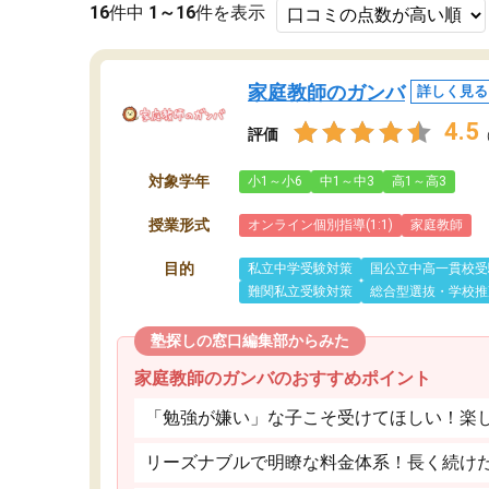
16
件中
1～16
件を表示
家庭教師のガンバ
詳しく見る
4.5
評価
対象学年
小1～小6
中1～中3
高1～高3
授業形式
オンライン個別指導(1:1)
家庭教師
目的
私立中学受験対策
国公立中高一貫校受
難関私立受験対策
総合型選抜・学校推
塾探しの窓口編集部からみた
家庭教師のガンバのおすすめポイント
「勉強が嫌い」な子こそ受けてほしい！楽
リーズナブルで明瞭な料金体系！長く続け