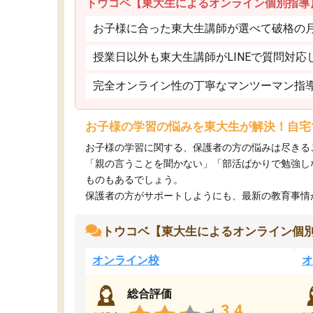
トウコベ【東大生によるオンライン個別指導
お子様に合った東大生講師が選べて破格の月額
授業日以外も東大生講師がLINEで質問対応
完全オンライン性の丁寧なマンツーマン指
お子様の学習の悩みを東大生が解決！自宅
お子様の学習に関する、保護者の方の悩みは尽きる
「親の言うことを聞かない」「部活ばかりで勉強し
ものもあるでしょう。
保護者の方がサポートしようにも、最新の教育事情がわ
トウコベ【東大生によるオンライン個
オンライン校
オ
総合評価
3.4