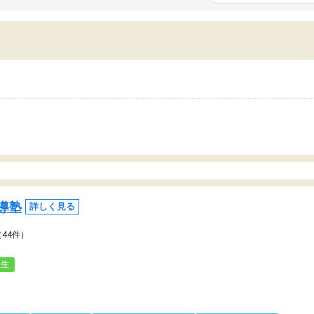
いまいち期待したものではなくふわっとした
範囲は限られており、それ
容でした。それでも明らかに本人のやる気も
進めて良いように思った。
ましたし、苦手科目が楽しくなってきたよう
りに高いため、有意義な利
ので、トウコベにお願いして良かったと思い
たが、大学生の先生からは
す。講師も合わなければチェンジできます
なく、上手い活用の仕方が
、娘は3科目ともずっと同じ先生です。
とした。学校の授業につい
いのかも。
導塾
詳しく見る
（44件）
人生