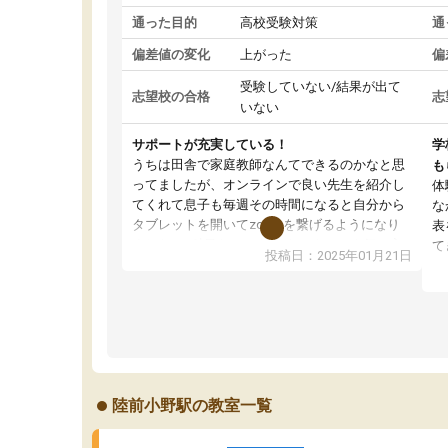
通った目的
高校受験対策
通
偏差値の変化
上がった
偏
受験していない/結果が出て
志望校の合格
志
いない
サポートが充実している！
学
うちは田舎で家庭教師なんてできるのかなと思
も
ってましたが、オンラインで良い先生を紹介し
体
てくれて息子も毎週その時間になると自分から
な
タブレットを開いてzoomを繋げるようになり
表
ました！5科目なんでもOKなのもとても気に入
て
投稿日：2025年01月21日
っています
オ
成績もだいぶ下の方でしたが、通い始めて1年ほ
い
どだった今では平均点以上の科目が増えてきま
か
した！あと1年受験まであるので無料の週末教室
て
を使用しながら頑張って欲しいと思います！
陸前小野駅の教室一覧