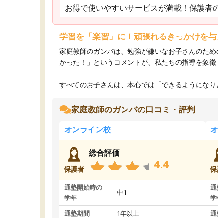
お得で使いやすいサービスが満載！保護者
学習を「楽習」に！頑張れるきっかけを与
家庭教師のガンバは、勉強が嫌いなお子さんのため
かった！」というコメントが、私たちの指導を象徴
すべてのお子さんは、本心では「できるようになりた
家庭教師のガンバの口コミ・評判
オンライン校
オ
総合評価
4.4
保護者
保
通塾開始時の
通
中1
学年
学
通塾期間
1年以上
通