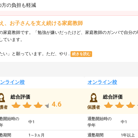
の方の負担も軽減
え、お子さんを支え続ける家庭教師
の家庭教師です。「勉強が嫌いだったけど、家庭教師のガンバで自分の
しています。
い」と願っています。ただ、やり...
続きを読む
ンライン校
オンライン校
総合評価
総合評価
4.6
護者
保護者
塾開始時の
通塾開始時の
中1
中1
年
学年
塾期間
1～3ヵ月
通塾期間
1年以上