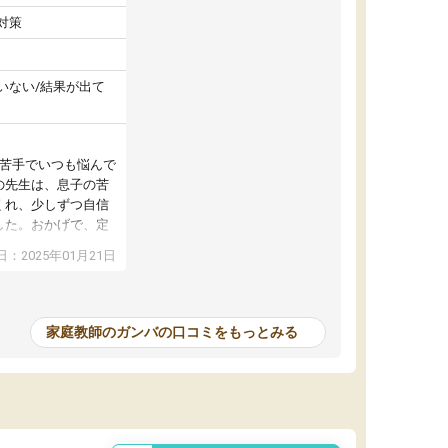
対策
いない/結果が出て
が苦手でいつも悩んで
の先生は、息子の苦
くれ、少しずつ自信
した。おかげで、定
アップし、本人もと
：2025年01月21日
家庭教師のガンバの口コミをもっとみる