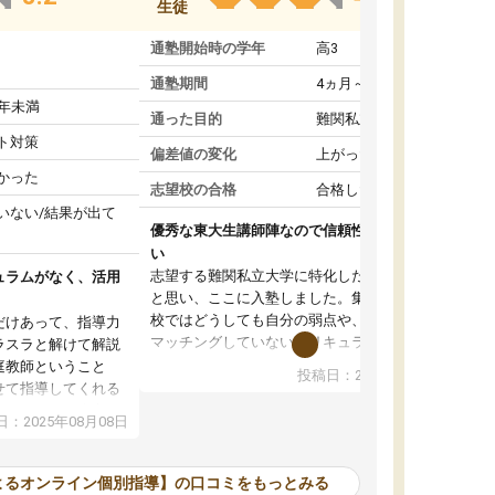
生徒
通塾開始時の学年
高3
通塾期間
4ヵ月～1年未満
1年未満
通った目的
難関私立受験対策
ト対策
偏差値の変化
上がった
かった
志望校の合格
合格した
いない/結果が出て
優秀な東大生講師陣なので信頼性や安心感が高
い
志望する難関私立大学に特化した準備をしたい
ュラムがなく、活用
と思い、ここに入塾しました。集団指導の予備
校ではどうしても自分の弱点や、志望校対策に
だけあって、指導力
マッチングしていないカリキュラムに不安を感
ラスラと解けて解説
じたからです。
庭教師ということ
投稿日：2024年02月19日
また受験のノウハウを蓄積している優秀な東大
せて指導してくれる
生講師陣をそろえていることや、完全オンライ
ラムがない。当方
：2025年08月08日
ン制というのも、ここを選んだ重要なポイント
るため、学校の教科
です。実際に入塾してみると、きめ細かいマン
な形で活用をさせて
ツーマン指導によって、自分の志望校にふさわ
間を使って進められる
よるオンライン個別指導】の口コミをもっとみる