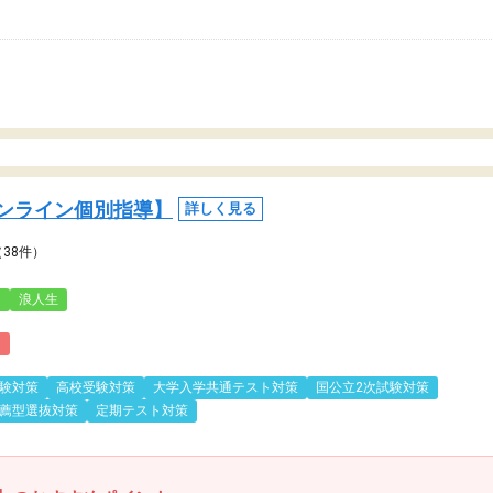
ンライン個別指導】
詳しく見る
（38件）
3
浪人生
)
験対策
高校受験対策
大学入学共通テスト対策
国公立2次試験対策
薦型選抜対策
定期テスト対策