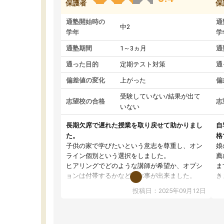
保護者
保
通塾開始時の
通
中2
学年
学
通塾期間
1～3ヵ月
通
通った目的
定期テスト対策
通
偏差値の変化
上がった
偏
受験していない/結果が出て
志望校の合格
志
いない
長期欠席で遅れた授業を取り戻せて助かりまし
自
た。
格
子供の家で学びたいという意志を尊重し、オン
娘
ライン個別という選択をしました。
薦
ヒアリングでどのような講師が希望か、オプシ
ま
ョンは付帯するかなど選ぶ事が出来ました。
き
講師とのマッチング後講師との初回ミーティン
に
投稿日：2025年09月12日
グを行い、その講師で良いか他の講師を希望す
思
るか子供との相性も見てから講師を決定する事
(
ができます。
ュ