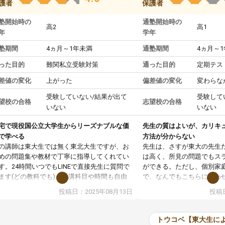
護者
保護者
塾開始時の
通塾開始時の
高2
高1
年
学年
塾期間
4ヵ月～1年未満
通塾期間
4ヵ月～
った目的
難関私立受験対策
通った目的
定期テス
差値の変化
上がった
偏差値の変化
変わらな
受験していない/結果が出て
受験して
望校の合格
志望校の合格
いない
いない
宅で現役国公立大学生からリーズナブルな価
先生の質はよいが、カリキ
で学べる
方法が分からない
の講師は東大生では無く東北大生ですが、お
先生は、さすが東大の先生
めの問題集や教材で丁寧に指導してくれてい
は高く、所見の問題でもス
す。24時間いつでもLINEで直接先生に質問で
ができる。ただし、個別家
ます(どの教科でも)。受講科目や時間も自由
で、なんでもこちらに合わ
決めれるので、個人に合った勉強ができると
のだが、具体的なカリキュ
投稿日：2025年08月13日
投稿日
います。カリキュラム相談みたいなのがあり
は、授業の先取り学習をす
有料)、受験までにどんなことをどんなスケジ
書を一緒に進めていくよう
ールでやっていくか相談したのですが、それ
いただいたが、1時間の時
トウコベ【東大生に