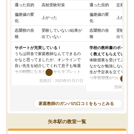
通った目的
高校受験対策
通った目的
定期テス
偏差値の変
偏差値の変
上がった
上がった
化
化
志望校の合
受験していない/結果が
志望校の合
受験して
格
出ていない
格
出ていな
サポートが充実している！
学校の教科書のポイント
うちは田舎で家庭教師なんてできるの
く教えてもらえている
かなと思ってましたが、オンラインで
体験授業を受けて入塾し
良い先生を紹介してくれて息子も毎週
なかなか勉強しない息子
その時間になると自分からタブレット
生が予定表を立ててくれ
を開いてzoomを繋げるようになりまし
つ学習習慣がついてきま
投稿日：2025年01月21日
た！5科目なんでもOKなのもとても気
オンラインで週に一度の
投稿日：20
に入っています
指導が無い日も予定表に
成績もだいぶ下の方でしたが、通い始
したり、LINEでわから
めて1年ほどだった今では平均点以上の
問できるのでとても助か
家庭教師のガンバの口コミをもっとみる
科目が増えてきました！あと1年受験ま
であるので無料の週末教室を使用しな
がら頑張って欲しいと思います！
矢本駅の教室一覧