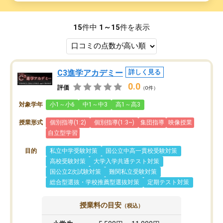
15
件中
1～15
件を表示
C3進学アカデミー
詳しく見る
0.0
評価
（0件）
対象学年
小1～小6
中1～中3
高1～高3
授業形式
個別指導(1:2)
個別指導(1:3~)
集団指導
映像授業
自立型学習
目的
私立中学受験対策
国公立中高一貫校受験対策
高校受験対策
大学入学共通テスト対策
国公立2次試験対策
難関私立受験対策
総合型選抜・学校推薦型選抜対策
定期テスト対策
授業料の目安
（税込）