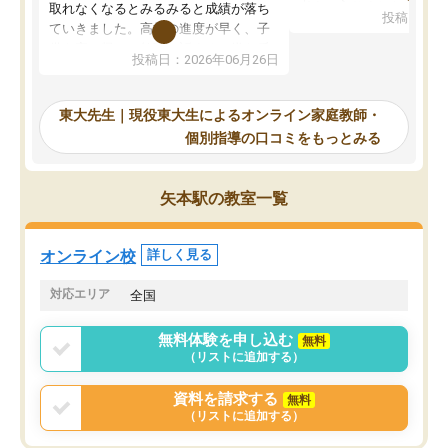
考えて入りました。地元
取れなくなるとみるみると成績が落ち
投稿日：20
で、当初は模試でD判定
ていきました。高校の進度が早く、子
していたのですが、やは
供も家に帰って勉強の話すると嫌な反
投稿日：2026年06月26日
験勉強に詳しく、先生か
応を示します。東大先生にお願いして
受け合格できました。ま
からは効率的な計画を先生が立ててく
自習室が毎日使えていつ
れるので、親としても安心です。毎日
東大先生｜現役東大生によるオンライン家庭教師・
るのが心強かったようで
使える自習室とかもあり、わからない
個別指導の口コミをもっとみる
謝です。
ところがあれば先生が回答してくれる
のも重宝しています。
矢本駅の教室一覧
オンライン校
詳しく見る
対応エリア
全国
無料体験を申し込む
無料
（リストに追加する）
資料を請求する
無料
（リストに追加する）