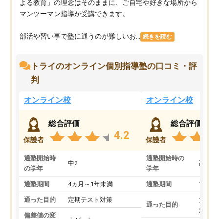
よる教育」の理念はそのままに、ご自宅や好きな場所から
マンツーマン指導が受講できます。
部活や習い事で塾に通うのが難しいお...
続きを読む
トライのオンライン個別指導塾の口コミ・評
判
オンライン校
オンライン校
総合評価
総合評価
4.2
保護者
保護者
通塾開始時
通塾開始時の
中2
高3
の学年
学年
通塾期間
4ヵ月～1年未満
通塾期間
1～3
通った目的
定期テスト対策
大学入
通った目的
対策
偏差値の変