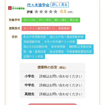
代々木進学会
詳しく見る
0.0
評価
（0件）
対象学年
小1～小6
中1～中3
高1～高3
浪人生
授業形式
オンライン個別指導(1:1)
家庭教師
目的
私立中学受験対策
国公立中高一貫校受験対策
高校受験対策
大学入学共通テスト対策
国公立2次試験対策
医学部受験
難関私立受験対策
医・歯・薬系対策
総合型選抜・学校推薦型選抜対策
定期テスト対策
授業料の目安
（税込）
小学生
詳細はお問い合わせください
中学生
詳細はお問い合わせください
高校生
詳細はお問い合わせください