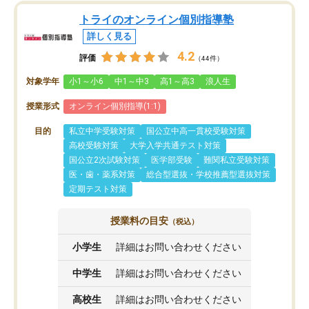
トライのオンライン個別指導塾
詳しく見る
4.2
評価
（44件）
対象学年
小1～小6
中1～中3
高1～高3
浪人生
授業形式
オンライン個別指導(1:1)
目的
私立中学受験対策
国公立中高一貫校受験対策
高校受験対策
大学入学共通テスト対策
国公立2次試験対策
医学部受験
難関私立受験対策
医・歯・薬系対策
総合型選抜・学校推薦型選抜対策
定期テスト対策
授業料の目安
（税込）
小学生
詳細はお問い合わせください
中学生
詳細はお問い合わせください
高校生
詳細はお問い合わせください