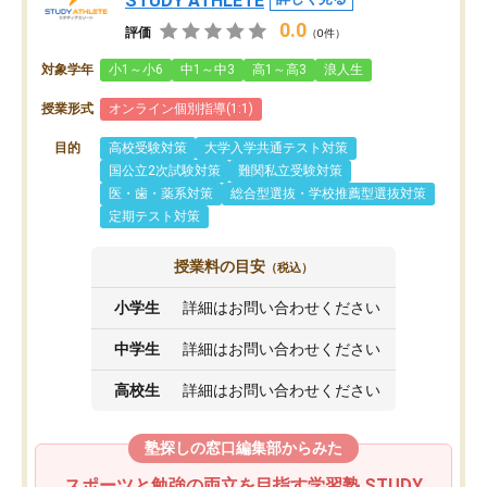
STUDY ATHLETE
0.0
評価
（0件）
対象学年
小1～小6
中1～中3
高1～高3
浪人生
授業形式
オンライン個別指導(1:1)
目的
高校受験対策
大学入学共通テスト対策
国公立2次試験対策
難関私立受験対策
医・歯・薬系対策
総合型選抜・学校推薦型選抜対策
定期テスト対策
授業料の目安
（税込）
小学生
詳細はお問い合わせください
中学生
詳細はお問い合わせください
高校生
詳細はお問い合わせください
塾探しの窓口編集部からみた
スポーツと勉強の両立を目指す学習塾 STUDY