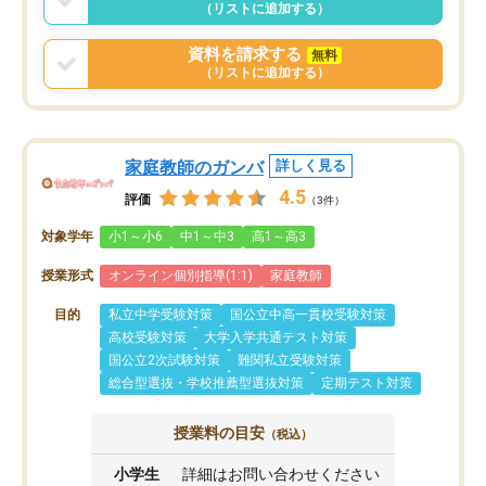
（リストに追加する）
資料を請求する
無料
（リストに追加する）
家庭教師のガンバ
詳しく見る
4.5
評価
（3件）
対象学年
小1～小6
中1～中3
高1～高3
授業形式
オンライン個別指導(1:1)
家庭教師
目的
私立中学受験対策
国公立中高一貫校受験対策
高校受験対策
大学入学共通テスト対策
国公立2次試験対策
難関私立受験対策
総合型選抜・学校推薦型選抜対策
定期テスト対策
授業料の目安
（税込）
小学生
詳細はお問い合わせください