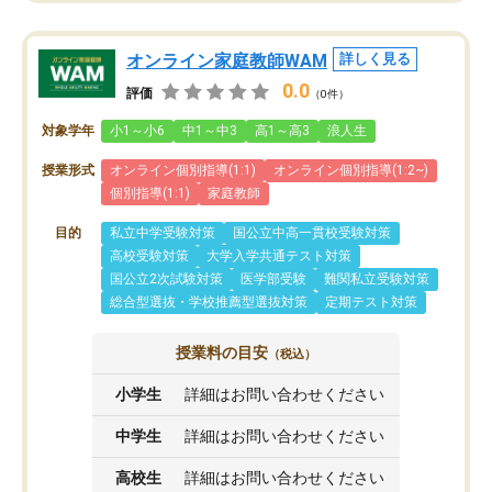
オンライン家庭教師WAM
詳しく見る
0.0
評価
（0件）
対象学年
小1～小6
中1～中3
高1～高3
浪人生
授業形式
オンライン個別指導(1:1)
オンライン個別指導(1:2~)
個別指導(1:1)
家庭教師
目的
私立中学受験対策
国公立中高一貫校受験対策
高校受験対策
大学入学共通テスト対策
国公立2次試験対策
医学部受験
難関私立受験対策
総合型選抜・学校推薦型選抜対策
定期テスト対策
授業料の目安
（税込）
小学生
詳細はお問い合わせください
中学生
詳細はお問い合わせください
高校生
詳細はお問い合わせください