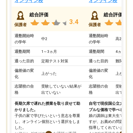
オンライン校
オンライン校
総合評価
総合評価
3.4
保護者
保護者
通塾開始時
通塾開始時
中2
高2
の学年
の学年
通塾期間
1～3ヵ月
通塾期間
4ヵ月～1
通った目的
定期テスト対策
通った目的
難関私立
偏差値の変
偏差値の変
上がった
上がった
化
化
志望校の合
受験していない/結果が
志望校の合
受験して
格
出ていない
格
出ていな
長期欠席で遅れた授業を取り戻せて助
自宅で現役国公立大学生
かりました。
ブルな価格で学べる
子供の家で学びたいという意志を尊重
娘の講師は東大生では無
し、オンライン個別という選択をしま
すが、お薦めの問題集や
した。
指導してくれています。2