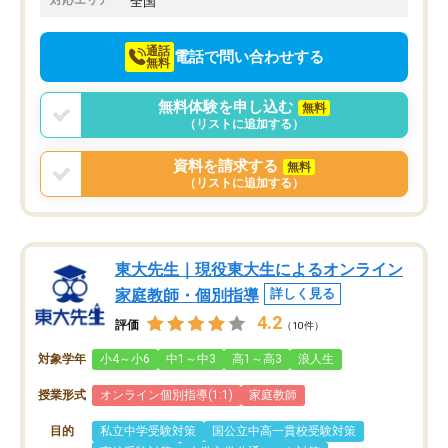
対応エリア
全国
向けて頑張っています。
通話
電話で問い合わせする
無料
無料体験を申し込む
無料
（リストに追加する）
資料を請求する
無料
（リストに追加する）
東大先生｜現役東大生によるオンライン
家庭教師・個別指導
詳しく見る
4.2
評価
（10件）
対象学年
小4～小6
中1～中3
高1～高3
浪人生
授業形式
オンライン個別指導(1:1)
家庭教師
目的
私立中学受験対策
国公立中高一貫校受験対策