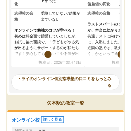
上がった
化
偏差値の変化
上がっ
志望校の合
受験していない/結果が
志望校の合格
合格し
格
出ていない
ラストスパートの１か月
オンラインで勉強のコツが学べる！
が、本当に助かりました
初めは料金面で躊躇していましたが、
共通テストに向けての追
お試し後の面談で、「子どもがやる気
に、入塾しました。田舎
が出るようにサポートするのが私たち
近隣の塾では、教えても
です！安心してください！やる気が出
く、かといって通うには
ないのは私たち講師の責任です」と言
が、トライならオンライ
投稿日：2026年03月13日
投稿日：20
ってくださり、確かに！と考えて、思
可能なので本当に助かり
い切って入塾しました。英語が苦手だ
テストの内容重視でした
ったんですが、学生の先生から学ぶこ
らないところをピンポイ
トライのオンライン個別指導塾の口コミをもっとみ
とで、勉強のコツみたいなものをつか
頂いて、とてもわかりや
る
み、徐々に成績が上がったらいいなと
していました。一生を左
思っていました。何が今足りないのか
スト、多少お金がかかっ
を的確に指導いただき、子どももびっ
思い切って入塾してよか
矢本駅の教室一覧
くりするほど楽しんでやる気を持って
塾を受けています。狙い通り、少しず
つ成績も上がり、苦手意識も無くなっ
オンライン校
詳しく見る
てきたので、さらに苦手な数学も追加
でお願いしました。来年の高校受験に