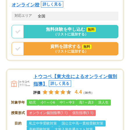
オンライン校
詳しく見る
対応エリア
全国
無料体験を申し込む
無料
（リストに追加する）
資料を請求する
無料
（リストに追加する）
トウコベ【東大生によるオンライン個別
指導】
詳しく見る
4.4
評価
（38件）
対象学年
幼児
小1～小6
中1～中3
高1～高3
浪人生
授業形式
オンライン個別指導(1:1)
個別指導(1:1)
目的
私立中学受験対策
国公立中高一貫校受験対策
高校受験対策
大学入学共通テスト対策