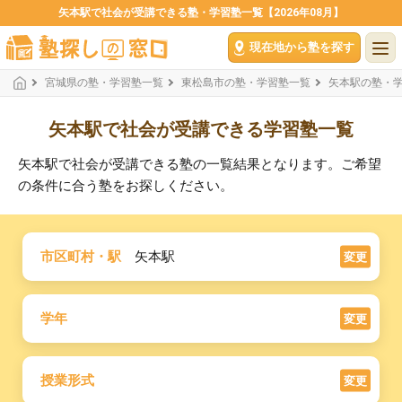
矢本駅で社会が受講できる塾・学習塾一覧【2026年08月】
現在地から塾を探す
宮城県の塾・学習塾一覧
東松島市の塾・学習塾一覧
矢本駅の塾・
矢本駅で社会が受講できる学習塾一覧
矢本駅で社会が受講できる塾の一覧結果となります。ご希望
の条件に合う塾をお探しください。
市区町村・駅
矢本駅
変更
学年
変更
授業形式
変更