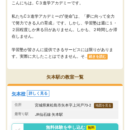
こんにちは。C３進学アカデミーです。
私たちC３進学アカデミーの”使命”は、「夢に向って全力
で努力できる人の育成」です。しかし、学習塾は週に１・
２回程度しか来る日がありません。しかも、２時間しか滞
在しません。
学習塾が皆さんに提供できるサービスには限りがありま
す。実際に大したことはできません。そ...
続きを読む
矢本駅の教室一覧
矢本校
詳しく見る
住所
宮城県東松島市矢本字上河戸73-2
地図を見る
最寄り駅
JR仙石線 矢本駅
無料体験を申し込む
無料