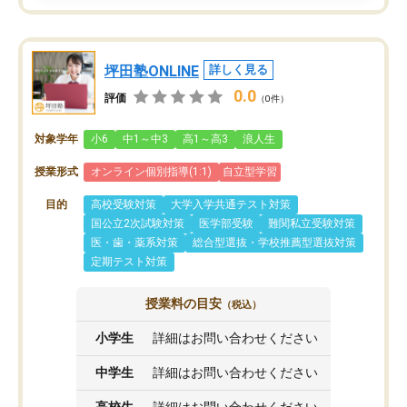
坪田塾ONLINE
詳しく見る
0.0
評価
（0件）
対象学年
小6
中1～中3
高1～高3
浪人生
授業形式
オンライン個別指導(1:1)
自立型学習
目的
高校受験対策
大学入学共通テスト対策
国公立2次試験対策
医学部受験
難関私立受験対策
医・歯・薬系対策
総合型選抜・学校推薦型選抜対策
定期テスト対策
授業料の目安
（税込）
小学生
詳細はお問い合わせください
中学生
詳細はお問い合わせください
高校生
詳細はお問い合わせください