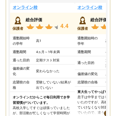
オンライン校
オンライン校
総合評価
総合評価
4.4
保護者
保護者
通塾開始時
通塾開始時の
高1
高3
の学年
学年
通塾期間
4ヵ月～1年未満
通塾期間
4ヵ月
通った目的
定期テスト対策
大学入
通った目的
対策
偏差値の変
変わらなかった
化
偏差値の変化
上がっ
志望校の合
受験していない/結果が
志望校の合格
合格し
格
出ていない
東大生ってやっぱりすご
息子は中学まではそこそ
オンラインだからこそ毎日利用でき学
いたのですが、高校に入
習習慣がついています。
ていけなくなり対面の塾
高校入学してすぐは頑張っていました
でいたので、違うアプロ
が、部活動が忙しくなって学習時間が