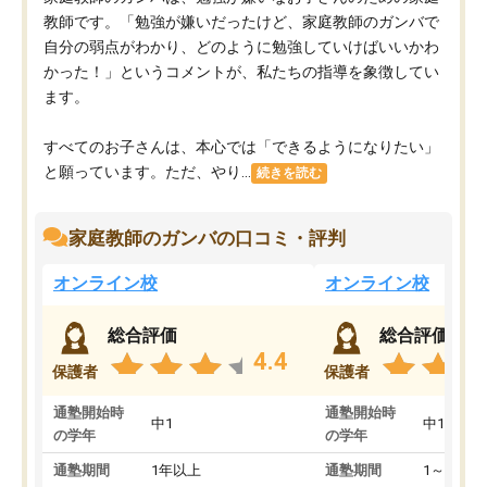
教師です。「勉強が嫌いだったけど、家庭教師のガンバで
自分の弱点がわかり、どのように勉強していけばいいかわ
かった！」というコメントが、私たちの指導を象徴してい
ます。
すべてのお子さんは、本心では「できるようになりたい」
と願っています。ただ、やり...
続きを読む
家庭教師のガンバの口コミ・評判
オンライン校
オンライン校
総合評価
総合評価
4.4
保護者
保護者
通塾開始時
通塾開始時
中1
中1
の学年
の学年
通塾期間
1年以上
通塾期間
1～3ヵ月