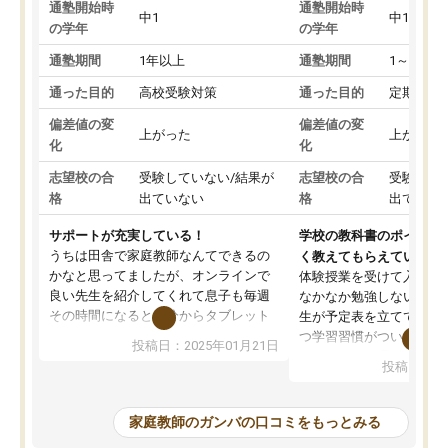
通塾開始時
通塾開始時
中1
中1
の学年
の学年
通塾期間
1年以上
通塾期間
1～3ヵ月
通った目的
高校受験対策
通った目的
定期テス
偏差値の変
偏差値の変
上がった
上がった
化
化
志望校の合
受験していない/結果が
志望校の合
受験して
格
出ていない
格
出ていな
サポートが充実している！
学校の教科書のポイント
うちは田舎で家庭教師なんてできるの
く教えてもらえている
かなと思ってましたが、オンラインで
体験授業を受けて入塾し
良い先生を紹介してくれて息子も毎週
なかなか勉強しない息子
その時間になると自分からタブレット
生が予定表を立ててくれ
を開いてzoomを繋げるようになりまし
つ学習習慣がついてきま
投稿日：2025年01月21日
た！5科目なんでもOKなのもとても気
オンラインで週に一度の
投稿日：20
に入っています
指導が無い日も予定表に
成績もだいぶ下の方でしたが、通い始
したり、LINEでわから
めて1年ほどだった今では平均点以上の
問できるのでとても助か
家庭教師のガンバの口コミをもっとみる
科目が増えてきました！あと1年受験ま