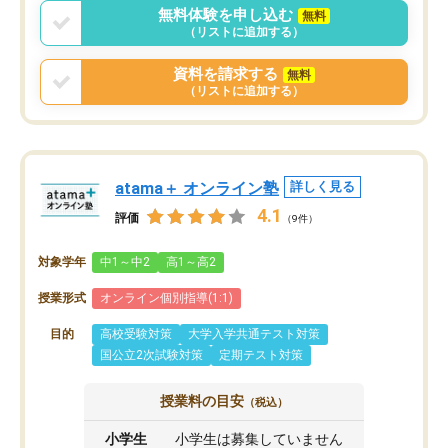
無料体験を申し込む
無料
（リストに追加する）
資料を請求する
無料
（リストに追加する）
atama＋ オンライン塾
詳しく見る
4.1
評価
（9件）
対象学年
中1～中2
高1～高2
授業形式
オンライン個別指導(1:1)
目的
高校受験対策
大学入学共通テスト対策
国公立2次試験対策
定期テスト対策
授業料の目安
（税込）
小学生
小学生は募集していません