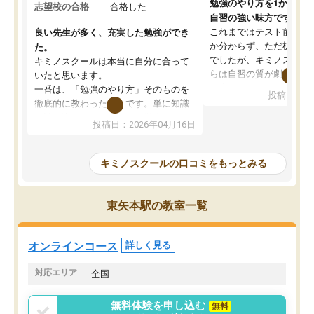
勉強のやり方を1から教
志望校の合格
合格した
自習の強い味方です。
これまではテスト前に何
良い先生が多く、充実した勉強ができ
か分からず、ただ机に座
た。
でしたが、キミノスクー
キミノスクールは本当に自分に合って
らは自習の質が劇的に変
いたと思います。
先生が毎日何をすべきか
一番は、「勉強のやり方」そのものを
投稿日：20
を明確にしてくれるので
徹底的に教わったことです。単に知識
ずに学習に取り組めるよ
を詰め込むのではなく、自学自習の習
投稿日：2026年04月16日
が一番の収穫です。
慣が身につくよう並走してくれるの
授業で教えてもらうとい
で、通塾日以外も机に向かうのが苦で
の仕方をコーチングして
はなくなりました。
キミノスクールの口コミをもっとみる
ルなので、家での学習習
身につきました。結果と
講師の方との距離も近く、親身なコー
た英語の偏差値が10以上
チングのおかげで、停滞期もモチベー
東矢本駅の教室一覧
していた公立高校に無事
ションを維持できました。「やらされ
た。自分から学ぶ姿勢を
る勉強」から「目標のための勉強」へ
たい家庭には本当におす
意識が変わったことが、目標校への合
オンラインコース
詳しく見る
思います。
格に繋がったと思います。
対応エリア
全国
無料体験を申し込む
無料