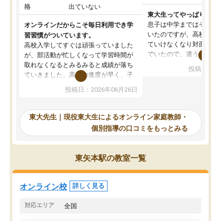
格
出ていない
東大生ってやっぱりすご
息子は中学まではそこそ
オンラインだからこそ毎日利用でき学
いたのですが、高校に入
習習慣がついています。
ていけなくなり対面の塾
高校入学してすぐは頑張っていました
でいたので、違うアプロ
が、部活動が忙しくなって学習時間が
考えて入りました。地元
取れなくなるとみるみると成績が落ち
投稿日：20
で、当初は模試でD判定
ていきました。高校の進度が早く、子
していたのですが、やは
供も家に帰って勉強の話すると嫌な反
投稿日：2026年06月26日
験勉強に詳しく、先生か
応を示します。東大先生にお願いして
受け合格できました。ま
からは効率的な計画を先生が立ててく
自習室が毎日使えていつ
れるので、親としても安心です。毎日
東大先生｜現役東大生によるオンライン家庭教師・
るのが心強かったようで
使える自習室とかもあり、わからない
個別指導の口コミをもっとみる
謝です。
ところがあれば先生が回答してくれる
のも重宝しています。
東矢本駅の教室一覧
オンライン校
詳しく見る
対応エリア
全国