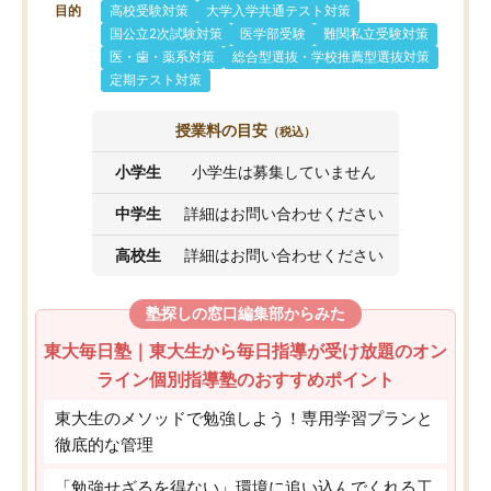
目的
高校受験対策
大学入学共通テスト対策
国公立2次試験対策
医学部受験
難関私立受験対策
医・歯・薬系対策
総合型選抜・学校推薦型選抜対策
定期テスト対策
授業料の目安
（税込）
小学生
小学生は募集していません
中学生
詳細はお問い合わせください
高校生
詳細はお問い合わせください
塾探しの窓口編集部からみた
東大毎日塾｜東大生から毎日指導が受け放題のオン
ライン個別指導塾のおすすめポイント
東大生のメソッドで勉強しよう！専用学習プランと
徹底的な管理
「勉強せざるを得ない」環境に追い込んでくれる工