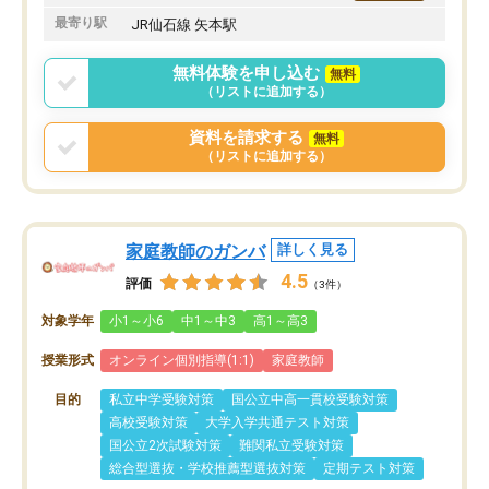
最寄り駅
JR仙石線 矢本駅
無料体験を申し込む
無料
（リストに追加する）
資料を請求する
無料
（リストに追加する）
家庭教師のガンバ
詳しく見る
4.5
評価
（3件）
対象学年
小1～小6
中1～中3
高1～高3
授業形式
オンライン個別指導(1:1)
家庭教師
目的
私立中学受験対策
国公立中高一貫校受験対策
高校受験対策
大学入学共通テスト対策
国公立2次試験対策
難関私立受験対策
総合型選抜・学校推薦型選抜対策
定期テスト対策