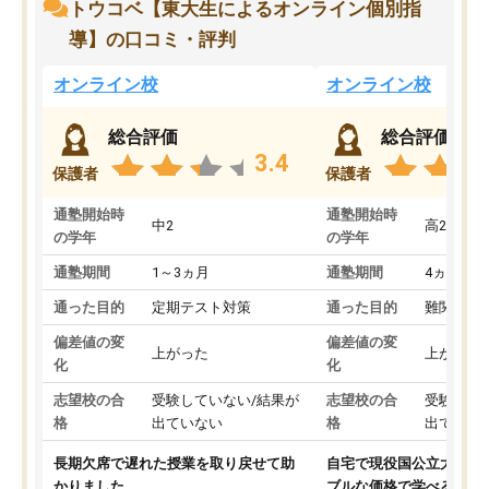
トウコベ【東大生によるオンライン個別指
導】の口コミ・評判
オンライン校
オンライン校
総合評価
総合評価
3.4
保護者
保護者
通塾開始時
通塾開始時
中2
高2
の学年
の学年
通塾期間
1～3ヵ月
通塾期間
4ヵ月～1
通った目的
定期テスト対策
通った目的
難関私立
偏差値の変
偏差値の変
上がった
上がった
化
化
志望校の合
受験していない/結果が
志望校の合
受験して
格
出ていない
格
出ていな
長期欠席で遅れた授業を取り戻せて助
自宅で現役国公立大学生
かりました。
ブルな価格で学べる