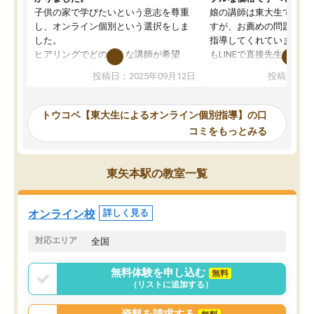
子供の家で学びたいという意志を尊重
娘の講師は東大生では無
し、オンライン個別という選択をしま
すが、お薦めの問題集や
した。
指導してくれています。2
ヒアリングでどのような講師が希望
もLINEで直接先生に質問
か、オプションは付帯するかなど選ぶ
教科でも)。受講科目や
投稿日：2025年09月12日
投稿日：20
事が出来ました。
めれるので、個人に合っ
講師とのマッチング後講師との初回ミ
ると思います。カリキュ
ーティングを行い、その講師で良いか
いなのがあり(有料)、受
トウコベ【東大生によるオンライン個別指導】の口
他の講師を希望するか子供との相性も
ことをどんなスケジュー
コミをもっとみる
見てから講師を決定する事ができま
くか相談したのですが、
す。
ち期待したものではなく
うちの子は、初回面談の講師の方で決
内容でした。それでも明
東矢本駅の教室一覧
定しました。
やる気も出ましたし、苦
くなってきたようなので
オンラインツールを使用した単語帳の
お願いして良かったと思
オンライン校
詳しく見る
共有があり宿題もそちらで出される形
も合わなければチェンジ
でした。
娘は3科目ともずっと同
対応エリア
全国
2ヶ月で担当講師の方がお辞めになると
言う事で講師変更の申し出があり、あ
無料体験を申し込む
無料
まりに短期での変更だった為、塾に通
（リストに追加する）
う事にして退会しました。遅れも取り
戻せ、授業内容や講師の方は良かった