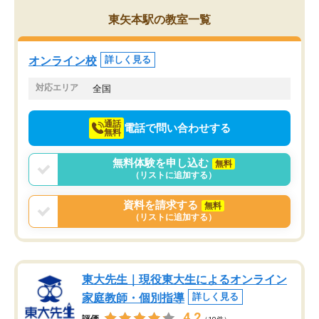
を的確に指導いただき、子どももびっ
思い切って入塾してよか
東矢本駅の教室一覧
くりするほど楽しんでやる気を持って
塾を受けています。狙い通り、少しず
つ成績も上がり、苦手意識も無くなっ
オンライン校
詳しく見る
てきたので、さらに苦手な数学も追加
でお願いしました。来年の高校受験に
対応エリア
全国
向けて頑張っています。
通話
電話で問い合わせする
無料
無料体験を申し込む
無料
（リストに追加する）
資料を請求する
無料
（リストに追加する）
東大先生｜現役東大生によるオンライン
家庭教師・個別指導
詳しく見る
4.2
評価