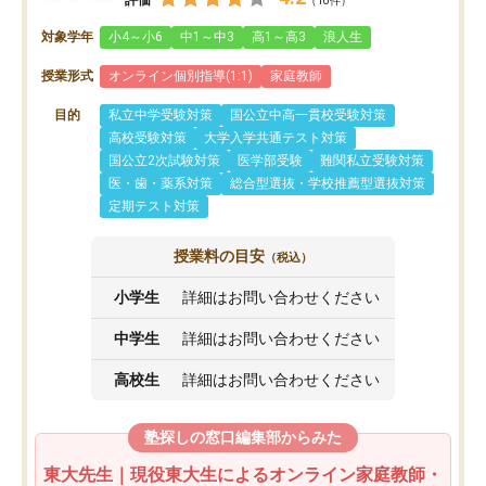
（10件）
対象学年
小4～小6
中1～中3
高1～高3
浪人生
授業形式
オンライン個別指導(1:1)
家庭教師
目的
私立中学受験対策
国公立中高一貫校受験対策
高校受験対策
大学入学共通テスト対策
国公立2次試験対策
医学部受験
難関私立受験対策
医・歯・薬系対策
総合型選抜・学校推薦型選抜対策
定期テスト対策
授業料の目安
（税込）
小学生
詳細はお問い合わせください
中学生
詳細はお問い合わせください
高校生
詳細はお問い合わせください
塾探しの窓口編集部からみた
東大先生｜現役東大生によるオンライン家庭教師・