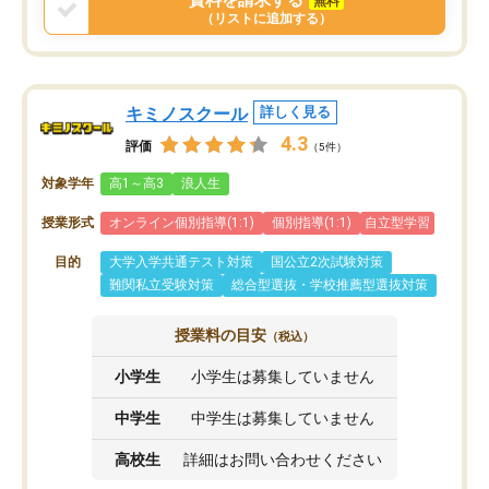
資料を請求する
無料
と思います。
（リストに追加する）
キミノスクール
詳しく見る
4.3
評価
（5件）
対象学年
高1～高3
浪人生
授業形式
オンライン個別指導(1:1)
個別指導(1:1)
自立型学習
目的
大学入学共通テスト対策
国公立2次試験対策
難関私立受験対策
総合型選抜・学校推薦型選抜対策
授業料の目安
（税込）
小学生
小学生は募集していません
中学生
中学生は募集していません
高校生
詳細はお問い合わせください