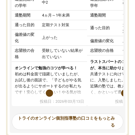
中2
高3
の学年
学年
通塾期間
4ヵ月～1年未満
通塾期間
1～3
通った目的
定期テスト対策
大学入
通った目的
対策
偏差値の変
上がった
化
偏差値の変化
上がっ
志望校の合
受験していない/結果が
志望校の合格
合格し
格
出ていない
ラストスパートの１か月
オンラインで勉強のコツが学べる！
が、本当に助かりました
初めは料金面で躊躇していましたが、
共通テストに向けての追
お試し後の面談で、「子どもがやる気
に、入塾しました。田舎
が出るようにサポートするのが私たち
近隣の塾では、教えても
です！安心してください！やる気が出
く、かといって通うには
ないのは私たち講師の責任です」と言
が、トライならオンライ
投稿日：2026年03月13日
投稿日：20
ってくださり、確かに！と考えて、思
可能なので本当に助かり
い切って入塾しました。英語が苦手だ
テストの内容重視でした
ったんですが、学生の先生から学ぶこ
らないところをピンポイ
トライのオンライン個別指導塾の口コミをもっとみ
とで、勉強のコツみたいなものをつか
頂いて、とてもわかりや
る
み、徐々に成績が上がったらいいなと
していました。一生を左
思っていました。何が今足りないのか
スト、多少お金がかかっ