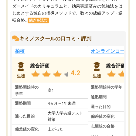
ダーメイドのカリキュラムと、効果実証済みの勉強法をは
じめとする独自の指導メソッドで、数々の成績アップ・逆
転合格...
続きを読む
キミノスクールの口コミ・評判
柏校
オンラインコース
総合評価
総合評価
4.2
生徒
生徒
通塾開始時の
通塾開始時の学年
中
高1
学年
通塾期間
通塾期間
4ヵ月～1年未満
通った目的
大学入学共通テスト
通った目的
偏差値の変化
対策
志望校の合格
偏差値の変化
上がった