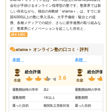
会社が手掛けるオンライン指導型の塾です。塾業界では新
しい存在ながら、独自のAI教材「atama＋」は、すでに全
国4,000以上の塾に導入済み。大手予備校・駿台との提
携、各種メディアでの紹介、さらに産学連携の取り組みな
ど、塾業界にイノベーションを起こした存在と...
続きを読む
atama＋ オンライン塾の口コミ・評判
本校
本校
総合評価
総合評価
3.6
生徒
生徒
通塾開始時の学年
高2
通塾開始時の学年
中
通塾期間
1年以上
通塾期間
通った目的
難関私立受験対策
通った目的