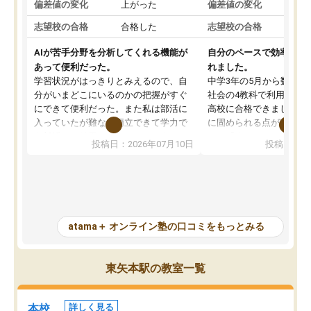
偏差値の変化
上がった
偏差値の変化
志望校の合格
合格した
志望校の合格
AIが苦手分野を分析してくれる機能が
自分のペースで効率よく
あって便利だった。
れました。
学習状況がはっきりとみえるので、自
中学3年の5月から数学・
分がいまどこにいるのかの把握がすぐ
社会の4教科で利用し、偏
にできて便利だった。また私は部活に
高校に合格できました。
入っていたが難なく両立できて学力で
に固められる点が魅力で
も部活でも結果を残すことができてよ
れる「ウォームアップ」
投稿日：2026年07月10日
投稿日：20
かった。また問題演習の際に、自分が
項目のおかげで、手軽に
一度間違えた問題を繰り返し学習でき
せられます。何度も間違
たので苦手だった英語の克服につなが
「特訓」項目で徹底的に
った点もよかった。ただAIをアピール
め、苦手克服に非常に役
して活用するのは良かった点もあった
また、その日の勉強時間
が、自分で自分の管理ができない人に
元数が可視化されるので
atama＋ オンライン塾の口コミをもっとみる
とっては難しい部分もあるのではない
しながら意欲的に取り組
かと思った。
常に効果を実感している
になった現在も大学受験
東矢本駅の教室一覧
して利用しており、自信
すめできる塾です。
本校
詳しく見る