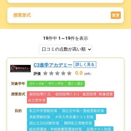
授業形式
変更
19
件中
1～19
件を表示
C3進学アカデミー
詳しく見る
0.0
評価
（0件）
対象学年
小1～小6
中1～中3
高1～高3
授業形式
個別指導(1:2)
個別指導(1:3~)
集団指導
映像授業
自立型学習
目的
私立中学受験対策
国公立中高一貫校受験対策
高校受験対策
大学入学共通テスト対策
国公立2次試験対策
難関私立受験対策
総合型選抜・学校推薦型選抜対策
定期テスト対策