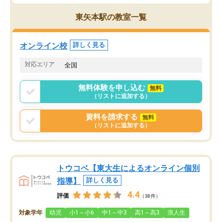
であるので無料の週末教室を使用しな
がら頑張って欲しいと思います！
東矢本駅の教室一覧
オンライン校
詳しく見る
対応エリア
全国
無料体験を申し込む
無料
（リストに追加する）
資料を請求する
無料
（リストに追加する）
トウコベ【東大生によるオンライン個別
指導】
詳しく見る
4.4
評価
（38件）
対象学年
幼児
小1～小6
中1～中3
高1～高3
浪人生