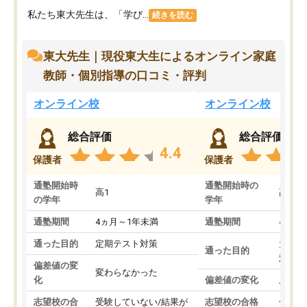
私たち東大先生は、「学び...
続きを読む
東大先生｜現役東大生によるオンライン家庭
教師・個別指導の口コミ・評判
オンライン校
オンライン校
総合評価
総合評価
4.4
保護者
保護者
通塾開始時
通塾開始時の
高1
高3
の学年
学年
通塾期間
4ヵ月～1年未満
通塾期間
4ヵ月
通った目的
定期テスト対策
大学入
通った目的
対策
偏差値の変
変わらなかった
化
偏差値の変化
上がっ
志望校の合
受験していない/結果が
志望校の合格
合格し