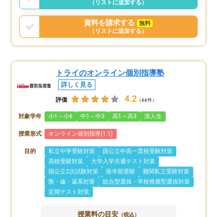
（リストに追加する）
資料を請求する
無料
（リストに追加する）
トライのオンライン個別指導塾
詳しく見る
4.2
評価
（44件）
対象学年
小1～小6
中1～中3
高1～高3
浪人生
授業形式
オンライン個別指導(1:1)
目的
私立中学受験対策
国公立中高一貫校受験対策
高校受験対策
大学入学共通テスト対策
国公立2次試験対策
医学部受験
難関私立受験対策
医・歯・薬系対策
総合型選抜・学校推薦型選抜対策
定期テスト対策
授業料の目安
（税込）