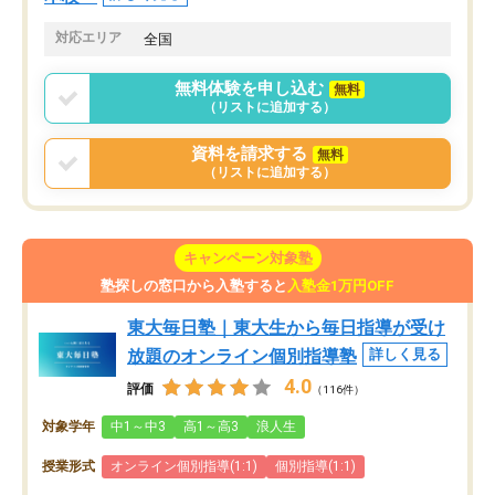
対応エリア
全国
無料体験を申し込む
無料
（リストに追加する）
資料を請求する
無料
（リストに追加する）
キャンペーン対象塾
塾探しの窓口から入塾すると
入塾金1万円OFF
東大毎日塾｜東大生から毎日指導が受け
放題のオンライン個別指導塾
詳しく見る
4.0
評価
（116件）
対象学年
中1～中3
高1～高3
浪人生
授業形式
オンライン個別指導(1:1)
個別指導(1:1)