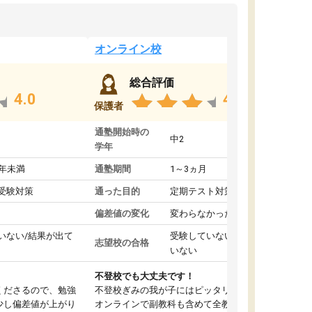
オンライン校
総合評価
4.0
4.4
保護者
通塾開始時の
中2
学年
1年未満
通塾期間
1～3ヵ月
受験対策
通った目的
定期テスト対策
偏差値の変化
変わらなかった
いない/結果が出て
受験していない/結果が出て
志望校の合格
いない
不登校でも大丈夫です！
くださるので、勉強
不登校ぎみの我が子にはピッタリの塾です。
少し偏差値が上がり
オンラインで副教科も含めて全教科対応で、東