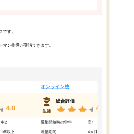
スです。
ーマン指導が受講できます。
オンライン校
総合評価
4.0
4.0
生徒
中2
通塾開始時の学年
高1
1年以上
通塾期間
4ヵ月～1年未満