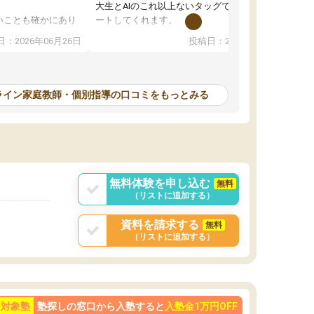
大生とAIのこれ以上ないタッグで、学習をサポ
いことも確かにあり
ートしてくれます。
は徐々に減ってき
また、オンラインの自習室もまだ使えていませ
：2026年06月26日
投稿日：2026年06月18日
本人もやる気になっ
んが毎日利用でき（東大生が常駐していま
す）、必要なサービスが全て整っています。
計画を立ててくれて自走できるように導いてく
れるので、ちょっと教わるぐらいじゃ全然時間
ライン家庭教師・個別指導の口コミをもっとみる
が足りない！ みたいな方にピッタリです。
無料体験を申し込む
無料
（リストに追加する）
資料を請求する
無料
（リストに追加する）
ン対象塾
塾探しの窓口から入塾すると
入塾金1万円OFF