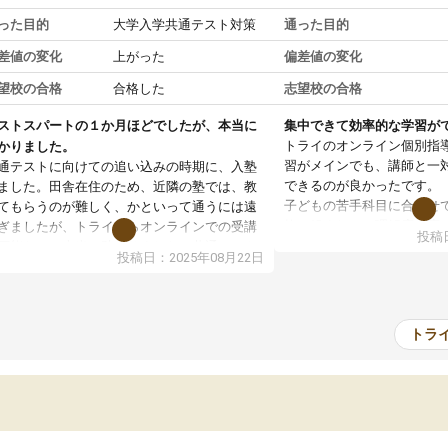
った目的
大学入学共通テスト対策
通った目的
差値の変化
上がった
偏差値の変化
望校の合格
合格した
志望校の合格
ストスパートの１か月ほどでしたが、本当に
集中できて効率的な学習が
トライのオンライン個別指
かりました。
習がメインでも、講師と一
通テストに向けての追い込みの時期に、入塾
できるのが良かったです。
ました。田舎在住のため、近隣の塾では、教
子どもの苦手科目に合わせ
てもらうのが難しく、かといって通うには遠
軟に組まれて、理解度に応
ぎましたが、トライならオンラインでの受講
投稿日
て下さいました。
可能なので本当に助かりました。共通テスト
投稿日：2025年08月22日
通塾の負担がなく、時間に
内容重視でしたが、娘がわからないところを
部活動との両立がしやすか
ンポイントで教えて頂いて、とてもわかりや
子ども自身も自分の理解度
かったと話していました。一生を左右する共
感しているようでした。
テスト、多少お金がかかってもと思い、思い
トラ
料金はやや高めではありま
って入塾してよかったです。
が受けられて満足していま
おかげで志望校に合格でき