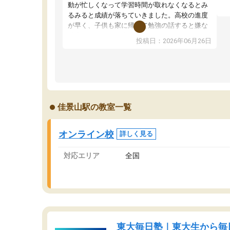
望
動が忙しくなって学習時間が取れなくなるとみ
い
るみると成績が落ちていきました。高校の進度
く
が早く、子供も家に帰って勉強の話すると嫌な
ま
反応を示します。東大先生にお願いしてからは
投稿日：2026年06月26日
問
効率的な計画を先生が立ててくれるので、親と
で
しても安心です。毎日使える自習室とかもあ
り、わからないところがあれば先生が回答して
くれるのも重宝しています。
佳景山駅の教室一覧
オンライン校
詳しく見る
対応エリア
全国
東大毎日塾｜東大生から毎