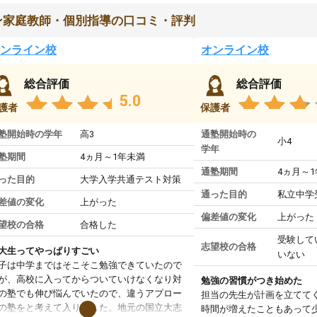
ン家庭教師・個別指導の口コミ・評判
ンライン校
オンライン校
総合評価
総合評価
5.0
護者
保護者
塾開始時の学年
高3
通塾開始時の
小4
学年
塾期間
4ヵ月～1年未満
通塾期間
4ヵ月～
った目的
大学入学共通テスト対策
通った目的
私立中学
差値の変化
上がった
偏差値の変化
上がった
望校の合格
合格した
受験して
志望校の合格
大生ってやっぱりすごい
いない
子は中学まではそこそこ勉強できていたので
が、高校に入ってからついていけなくなり対
勉強の習慣がつき始めた
の塾でも伸び悩んでいたので、違うアプロー
担当の先生が計画を立てて
の塾をと考えて入りました。地元の国立大志
時間が増えたこともあって