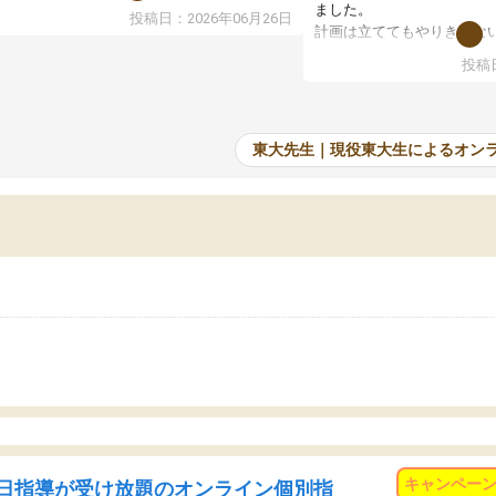
で、当初は模試でD判定でしたので心配して
ました。
投稿日：2026年06月26日
たのですが、やはり東大生は受験勉強に詳し
計画は立ててもやりきれな
、先生から良い刺激を受け合格できました。
ますが、サボってしまう日
投稿日
たオンライン自習室が毎日使えていつでも質
て、成績が上がったことで
できるのが心強かったようです。本当に感謝
てきています。
す。
東大先生｜現役東大生によるオン
キャンペー
日指導が受け放題のオンライン個別指