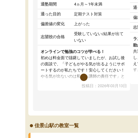
通塾期間
4ヵ月～1年未満
通
通った目的
定期テスト対策
偏
偏差値の変化
上がった
志
受験していない/結果が出て
志望校の合格
ラ
いない
助
共
オンラインで勉強のコツが学べる！
し
初めは料金面で躊躇していましたが、お試し後
え
の面談で、「子どもがやる気が出るようにサポ
す
ートするのが私たちです！安心してください！
が
やる気が出ないのは私たち講師の責任です」と
の
言ってくださり、確かに！と考えて、思い切っ
投稿日：2026年03月13日
ピ
て入塾しました。英語が苦手だったんですが、
す
学生の先生から学ぶことで、勉強のコツみたい
通
なものをつかみ、徐々に成績が上がったらいい
切
なと思っていました。何が今足りないのかを的
確に指導いただき、子どももびっくりするほど
楽しんでやる気を持って塾を受けています。狙
佳景山駅の教室一覧
い通り、少しずつ成績も上がり、苦手意識も無
くなってきたので、さらに苦手な数学も追加で
お願いしました。来年の高校受験に向けて頑張