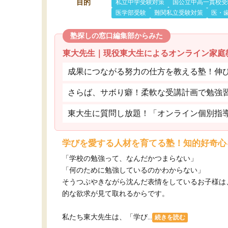
目的
私立中学受験対策
国公立中高一貫校受
医学部受験
難関私立受験対策
医・
塾探しの窓口編集部からみた
東大先生｜現役東大生によるオンライン家庭
成果につながる努力の仕方を教える塾！伸
さらば、サボり癖！柔軟な受講計画で勉強
東大生に質問し放題！「オンライン個別指
学びを愛する人材を育てる塾！知的好奇心
「学校の勉強って、なんだかつまらない」
「何のために勉強しているのかわからない」
そうつぶやきながら沈んだ表情をしているお子様は
的な欲求が見て取れるからです。
私たち東大先生は、「学び...
続きを読む