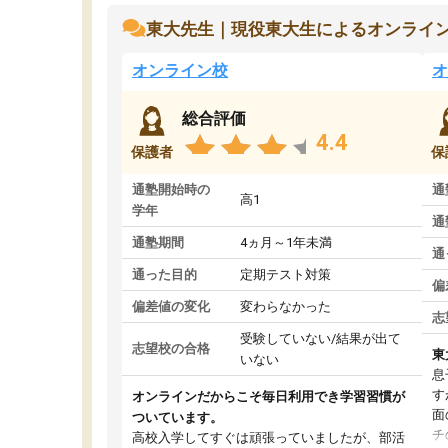
東大先生｜現役東大生によるオンライ
オンライン校
オ
総合評価
4.4
保護者
保
通塾開始時の
通
高1
学年
通
通塾期間
4ヵ月～1年未満
通
通った目的
定期テスト対策
偏
偏差値の変化
変わらなかった
志
受験していない/結果が出て
志望校の合格
東
いない
息
す
オンラインだからこそ毎日利用でき学習習慣が
面
ついています。
チ
高校入学してすぐは頑張っていましたが、部活