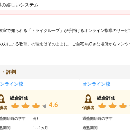
題の嬉しいシステム
教室で知られる「トライグループ」が手掛けるオンライン指導のサービ
の力による教育」の理念はそのままに、ご自宅や好きな場所からマンツ
ミ・評判
ンライン校
オンライン校
総合評価
総合評価
4.6
護者
保護者
塾開始時の学年
高3
通塾開始時の学年
塾期間
1～3ヵ月
通塾期間