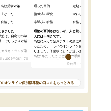
高校受験対策
通った目的
定期テスト対策
上がった
偏差値の変化
変わらなかった
合格した
志望校の合格
合格した
できました
通塾の面倒さはないが、人と競って勉強したい
導塾は、自宅での学
人には不向きです。
対一でしっかり対話
高校に入って定期テストの順位を下げたくなか
ったため、トライのオンライン個別指導塾に入
てカリキュラムが柔
りました。予備校に行くか迷いましたが、まだ
じて進み方を調整し
高校1年だったことと通塾の手間が面倒だったの
：2025年08月17日
でオンラインを選択しました。こちらの塾では
投稿日：2025年08月09日
も融通が利くので、
定期テストの内容に合わせて宿題を出してもら
ったです。
ったり、苦手な教科の対策をしてもらえたのが
がアップするのを実
良かったです。先生の指導も分かりやすくて良
かったのですが、自分以外の人がどのくらい同
イのオンライン個別指導塾の口コミをもっとみる
すが、質の良い指導
じ勉強を理解しているのかが分からず、その点
す。
が不安でした。性格的に人と競ったほうが勉強
て感謝しています。
するため、自分には集団の塾が合っていると思
い、こちらを辞めて別の予備校に通うようにな
りました。