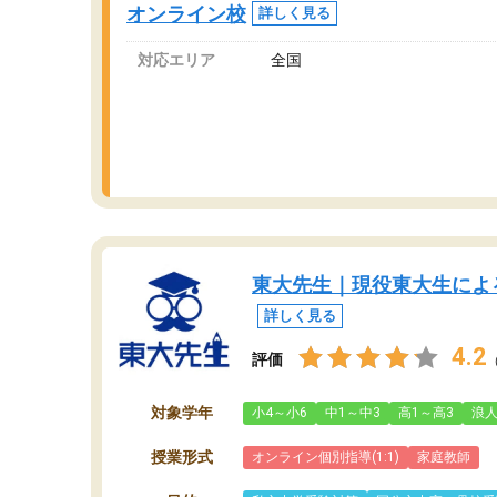
オンライン校
詳しく見る
っています。
対応エリア
全国
東大先生｜現役東大生によ
詳しく見る
4.2
評価
対象学年
小4～小6
中1～中3
高1～高3
浪
授業形式
オンライン個別指導(1:1)
家庭教師