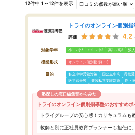
12
件中
1～12
件を表示
トライのオンライン個別指
4.2
評価
対象学年
小1～小6
中1～中3
高1～高3
浪
授業形式
オンライン個別指導(1:1)
目的
私立中学受験対策
国公立中高一貫校受
医学部受験
難関私立受験対策
医・
塾探しの窓口編集部からみた
トライのオンライン個別指導塾のおすすめポ
トライグループの安心感！カリキュラムも
教師と別に正社員教育プランナーも担任に