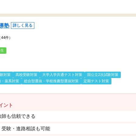
導塾
詳しく見る
（44件）
人生
験対策
高校受験対策
大学入学共通テスト対策
国公立2次試験対策
歯・薬系対策
総合型選抜・学校推薦型選抜対策
定期テスト対策
イント
教師も信頼できる
。受験・進路相談も可能