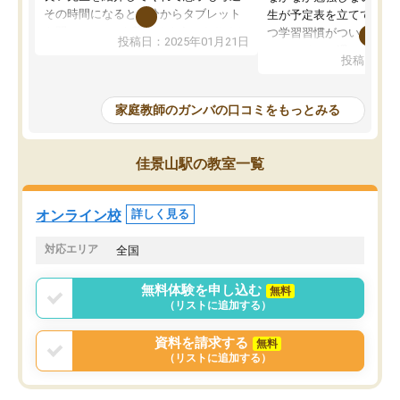
その時間になると自分からタブレット
生が予定表を立ててくれ
を開いてzoomを繋げるようになりまし
つ学習習慣がついてきま
投稿日：2025年01月21日
た！5科目なんでもOKなのもとても気
オンラインで週に一度の
投稿日：20
に入っています
指導が無い日も予定表に
成績もだいぶ下の方でしたが、通い始
したり、LINEでわから
めて1年ほどだった今では平均点以上の
問できるのでとても助か
家庭教師のガンバの口コミをもっとみる
科目が増えてきました！あと1年受験ま
であるので無料の週末教室を使用しな
がら頑張って欲しいと思います！
佳景山駅の教室一覧
オンライン校
詳しく見る
対応エリア
全国
無料体験を申し込む
無料
（リストに追加する）
資料を請求する
無料
（リストに追加する）