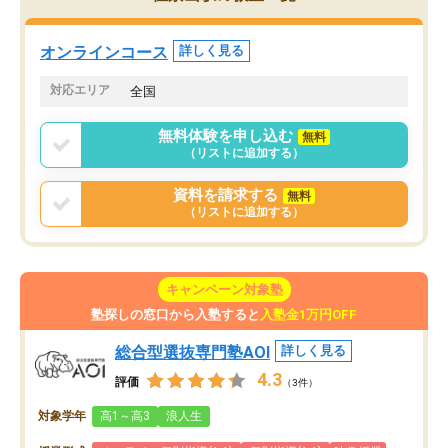
していた公立高校に無事
ションを維持できました。「やらされ
た。自分から学ぶ姿勢を
る勉強」から「目標のための勉強」へ
たい家庭には本当におす
意識が変わったことが、目標校への合
オンラインコース
詳しく見る
思います。
格に繋がったと思います。
対応エリア
全国
無料体験を申し込む
無料
（リストに追加する）
資料を請求する
無料
（リストに追加する）
キャンペーン対象塾
塾探しの窓口から入塾すると
入塾金1万円OFF
総合型選抜専門塾AOI
詳しく見る
4.3
評価
（3件）
対象学年
高1～高3
浪人生