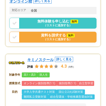
オンライン校
詳しく見る
共有があり宿題もそちらで出される形
も合わなければチェンジ
でした。
娘は3科目ともずっと同
対応エリア
全国
2ヶ月で担当講師の方がお辞めになると
言う事で講師変更の申し出があり、あ
無料体験を申し込む
無料
まりに短期での変更だった為、塾に通
（リストに追加する）
う事にして退会しました。遅れも取り
戻せ、授業内容や講師の方は良かった
資料を請求する
無料
と思います。
（リストに追加する）
キミノスクール
詳しく見る
4.3
評価
（5件）
対象学年
高1～高3
浪人生
授業形式
オンライン個別指導(1:1)
個別指導(1:1)
自立型学習
目的
大学入学共通テスト対策
国公立2次試験対策
難関私立受験対策
総合型選抜・学校推薦型選抜対策