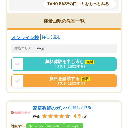
大学生の目だけでなく、数人の大人に
総合型選抜対策として志
TANQ BASEの口コミをもっとみる
も目を通して頂ける。そのため多くの
接・小論文などの技術指
意見を聞くことができ、より良いもの
ション内容になっていま
を推敲することが可能だ。
選抜を通して将来自分が
佳景山駅の教室一覧
どの人も優しく、親身に接してくださ
のかといった人生設計・
るのでやる気も出て、良かったで
を社会人として働いてい
す！！
に考える事が出来る環境
オンライン校
詳しく見る
番の魅力だと思います。
い事が何もない所から社
対応エリア
全国
ポートを受け、学びたい
標を見つける事が出来ま
無料体験を申し込む
無料
（リストに追加する）
資料を請求する
無料
（リストに追加する）
家庭教師のガンバ
詳しく見る
4.5
評価
（3件）
対象学年
小1～小6
中1～中3
高1～高3