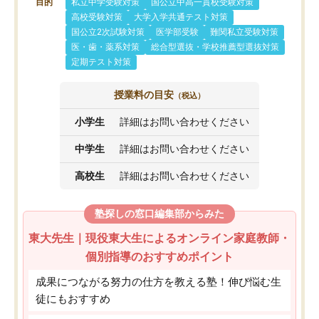
目的
私立中学受験対策
国公立中高一貫校受験対策
高校受験対策
大学入学共通テスト対策
国公立2次試験対策
医学部受験
難関私立受験対策
医・歯・薬系対策
総合型選抜・学校推薦型選抜対策
定期テスト対策
授業料の目安
（税込）
小学生
詳細はお問い合わせください
中学生
詳細はお問い合わせください
高校生
詳細はお問い合わせください
塾探しの窓口編集部からみた
東大先生｜現役東大生によるオンライン家庭教師・
個別指導のおすすめポイント
成果につながる努力の仕方を教える塾！伸び悩む生
徒にもおすすめ