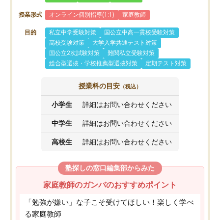
授業形式
オンライン個別指導(1:1)
家庭教師
目的
私立中学受験対策
国公立中高一貫校受験対策
高校受験対策
大学入学共通テスト対策
国公立2次試験対策
難関私立受験対策
総合型選抜・学校推薦型選抜対策
定期テスト対策
授業料の目安
（税込）
小学生
詳細はお問い合わせください
中学生
詳細はお問い合わせください
高校生
詳細はお問い合わせください
塾探しの窓口編集部からみた
家庭教師のガンバのおすすめポイント
「勉強が嫌い」な子こそ受けてほしい！楽しく学べ
る家庭教師