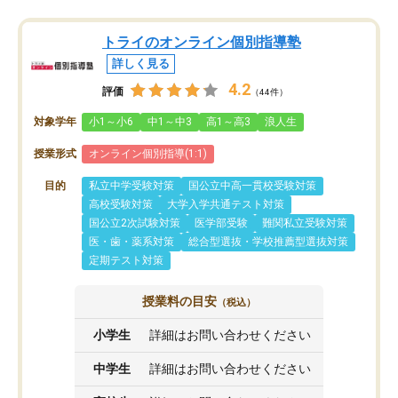
トライのオンライン個別指導塾
詳しく見る
4.2
評価
（44件）
対象学年
小1～小6
中1～中3
高1～高3
浪人生
授業形式
オンライン個別指導(1:1)
目的
私立中学受験対策
国公立中高一貫校受験対策
高校受験対策
大学入学共通テスト対策
国公立2次試験対策
医学部受験
難関私立受験対策
医・歯・薬系対策
総合型選抜・学校推薦型選抜対策
定期テスト対策
授業料の目安
（税込）
小学生
詳細はお問い合わせください
中学生
詳細はお問い合わせください