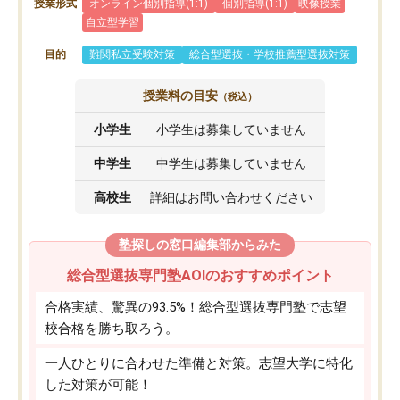
授業形式
オンライン個別指導(1:1)
個別指導(1:1)
映像授業
自立型学習
目的
難関私立受験対策
総合型選抜・学校推薦型選抜対策
授業料の目安
（税込）
小学生
小学生は募集していません
中学生
中学生は募集していません
高校生
詳細はお問い合わせください
塾探しの窓口編集部からみた
総合型選抜専門塾AOIのおすすめポイント
合格実績、驚異の93.5%！総合型選抜専門塾で志望
校合格を勝ち取ろう。
一人ひとりに合わせた準備と対策。志望大学に特化
した対策が可能！