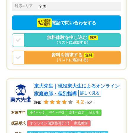
でお願いしました。来年の高校受験に
対応エリア
全国
向けて頑張っています。
通話
電話で問い合わせする
無料
無料体験を申し込む
無料
（リストに追加する）
資料を請求する
無料
（リストに追加する）
東大先生｜現役東大生によるオンライン
家庭教師・個別指導
詳しく見る
4.2
評価
（10件）
対象学年
小4～小6
中1～中3
高1～高3
浪人生
授業形式
オンライン個別指導(1:1)
家庭教師