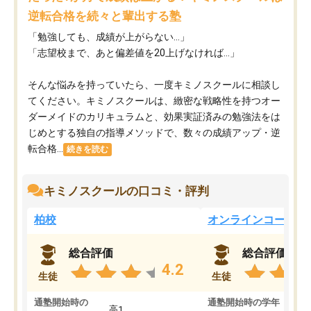
逆転合格を続々と輩出する塾
「勉強しても、成績が上がらない…」
「志望校まで、あと偏差値を20上げなければ…」
そんな悩みを持っていたら、一度キミノスクールに相談し
てください。キミノスクールは、緻密な戦略性を持つオー
ダーメイドのカリキュラムと、効果実証済みの勉強法をは
じめとする独自の指導メソッドで、数々の成績アップ・逆
転合格...
続きを読む
キミノスクールの口コミ・評判
柏校
オンラインコース
総合評価
総合評価
4.2
生徒
生徒
通塾開始時の
通塾開始時の学年
中
高1