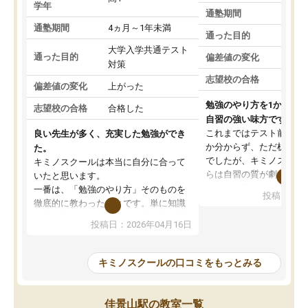
学年
通塾期間
通塾期間
4ヵ月～1年未満
通った目的
大学入学共通テスト
通った目的
偏差値の変化
対策
志望校の合格
偏差値の変化
上がった
勉強のやり方を1から教
志望校の合格
合格した
自習の強い味方です。
これまではテスト前に何
良い先生が多く、充実した勉強ができ
か分からず、ただ机に座
た。
でしたが、キミノスクー
キミノスクールは本当に自分に合って
らは自習の質が劇的に変
いたと思います。
先生が毎日何をすべきか
一番は、「勉強のやり方」そのものを
投稿日：20
を明確にしてくれるので
徹底的に教わったことです。単に知識
ずに学習に取り組めるよ
を詰め込むのではなく、自学自習の習
投稿日：2026年04月16日
が一番の収穫です。
慣が身につくよう並走してくれるの
授業で教えてもらうとい
で、通塾日以外も机に向かうのが苦で
の仕方をコーチングして
はなくなりました。
キミノスクールの口コミをもっとみる
ルなので、家での学習習
身につきました。結果と
講師の方との距離も近く、親身なコー
た英語の偏差値が10以上
チングのおかげで、停滞期もモチベー
佳景山駅の教室一覧