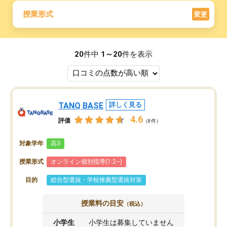
授業形式
変更
20
件中
1～20
件を表示
TANQ BASE
詳しく見る
4.6
評価
（8件）
対象学年
高3
授業形式
オンライン個別指導(1:2~)
目的
総合型選抜・学校推薦型選抜対策
授業料の目安
（税込）
小学生
小学生は募集していません