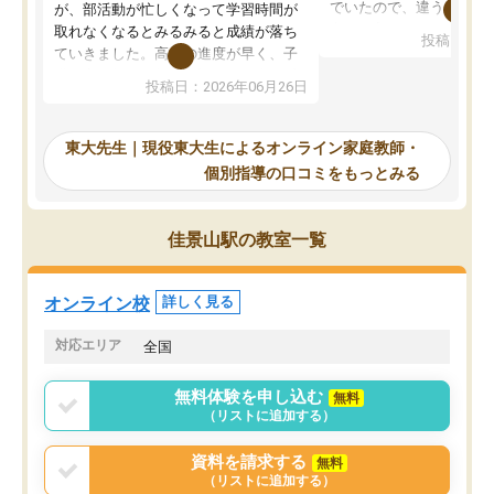
でいたので、違うアプロ
が、部活動が忙しくなって学習時間が
考えて入りました。地元
取れなくなるとみるみると成績が落ち
投稿日：20
で、当初は模試でD判定
ていきました。高校の進度が早く、子
していたのですが、やは
供も家に帰って勉強の話すると嫌な反
投稿日：2026年06月26日
験勉強に詳しく、先生か
応を示します。東大先生にお願いして
受け合格できました。ま
からは効率的な計画を先生が立ててく
自習室が毎日使えていつ
れるので、親としても安心です。毎日
東大先生｜現役東大生によるオンライン家庭教師・
るのが心強かったようで
使える自習室とかもあり、わからない
個別指導の口コミをもっとみる
謝です。
ところがあれば先生が回答してくれる
のも重宝しています。
佳景山駅の教室一覧
オンライン校
詳しく見る
対応エリア
全国
無料体験を申し込む
無料
（リストに追加する）
資料を請求する
無料
（リストに追加する）