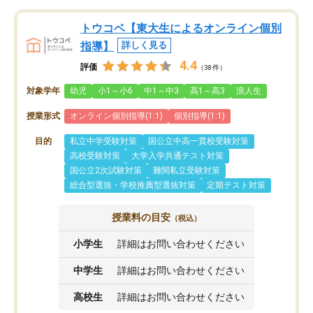
トウコベ【東大生によるオンライン個別
指導】
詳しく見る
4.4
評価
（38件）
対象学年
幼児
小1～小6
中1～中3
高1～高3
浪人生
授業形式
オンライン個別指導(1:1)
個別指導(1:1)
目的
私立中学受験対策
国公立中高一貫校受験対策
高校受験対策
大学入学共通テスト対策
国公立2次試験対策
難関私立受験対策
総合型選抜・学校推薦型選抜対策
定期テスト対策
授業料の目安
（税込）
小学生
詳細はお問い合わせください
中学生
詳細はお問い合わせください
高校生
詳細はお問い合わせください