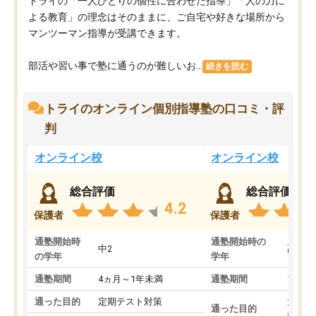
トライの「一人ひとりの個性に合わせた指導」「人の力に
よる教育」の理念はそのままに、ご自宅や好きな場所から
マンツーマン指導が受講できます。
部活や習い事で塾に通うのが難しいお...
続きを読む
トライのオンライン個別指導塾の口コミ・評
判
オンライン校
オンライン校
総合評価
総合評価
4.2
保護者
保護者
通塾開始時
通塾開始時の
中2
高3
の学年
学年
通塾期間
4ヵ月～1年未満
通塾期間
1～3
通った目的
定期テスト対策
大学入
通った目的