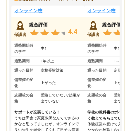
オンライン校
オンライン校
総合評価
総合評価
4.4
保護者
保護者
通塾開始時
通塾開始時
中1
中1
の学年
の学年
通塾期間
1年以上
通塾期間
1～3ヵ月
通った目的
高校受験対策
通った目的
定期テス
偏差値の変
偏差値の変
上がった
上がった
化
化
志望校の合
受験していない/結果が
志望校の合
受験して
格
出ていない
格
出ていな
サポートが充実している！
学校の教科書のポイント
うちは田舎で家庭教師なんてできるの
く教えてもらえている
かなと思ってましたが、オンラインで
体験授業を受けて入塾し
良い先生を紹介してくれて息子も毎週
なかなか勉強しない息子