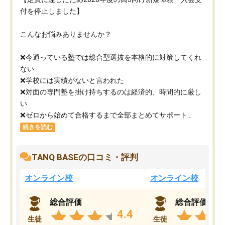
付を停止しました】
こんなお悩みありませんか？
❌今通っている塾では総合型選抜を本格的に対策してくれ
ない
❌学校には実績がないと言われた
❌対面の専門塾を掛け持ちするのは経済的、時間的に厳し
い
❌ゼロから始めて合格するまで全部まとめてサポート...
続きを読む
TANQ BASEの口コミ・評判
オンライン校
オンライン校
総合評価
総合評価
4.4
生徒
生徒