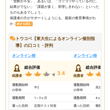
「受験が不安」、あるいは、「コツコツやっているのに、
結果がでない」「課題が多く、管理しきれない」といった
ものもあるでしょう。
保護者の方がサポートしようにも、最新の教育事情がわ
か...
続きを読む
トウコベ【東大生によるオンライン個別指
導】の口コミ・評判
オンライン校
オンライン校
総合評価
総合評価
3.4
保護者
保護者
通塾開始時
通塾開始時
中2
高2
の学年
の学年
通塾期間
1～3ヵ月
通塾期間
4ヵ月～1
通った目的
定期テスト対策
通った目的
難関私立