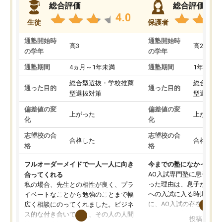
総合評価
総合評価
4.0
生徒
保護者
通塾開始時
通塾開始時
高3
高2
の学年
の学年
通塾期間
4ヵ月～1年未満
通塾期間
1年以上
総合型選抜・学校推薦
総合型選
通った目的
通った目的
型選抜対策
型選抜対
偏差値の変
偏差値の変
上がった
上がった
化
化
志望校の合
志望校の合
合格した
合格した
格
格
フルオーダーメイドで一人一人に向き
今までの塾になかったA
AO入試専門塾に息子を
合ってくれる
った理由は、息子が高校
私の場合、先生との相性が良く、プラ
への入試に入る時期に差
イベートなことから勉強のことまで幅
に、AO入試の存在を息
広く相談にのってくれました。ビジネ
してもその制度で合格し
ス的な付き合いでなく、その人の人間
投稿日：20