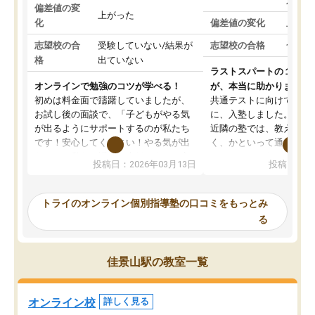
対策
偏差値の変
上がった
化
偏差値の変化
上がっ
志望校の合
受験していない/結果が
志望校の合格
合格し
格
出ていない
ラストスパートの１か月
オンラインで勉強のコツが学べる！
が、本当に助かりました
初めは料金面で躊躇していましたが、
共通テストに向けての追
お試し後の面談で、「子どもがやる気
に、入塾しました。田舎
が出るようにサポートするのが私たち
近隣の塾では、教えても
です！安心してください！やる気が出
く、かといって通うには
ないのは私たち講師の責任です」と言
が、トライならオンライ
投稿日：2026年03月13日
投稿日：20
ってくださり、確かに！と考えて、思
可能なので本当に助かり
い切って入塾しました。英語が苦手だ
テストの内容重視でした
ったんですが、学生の先生から学ぶこ
らないところをピンポイ
トライのオンライン個別指導塾の口コミをもっとみ
とで、勉強のコツみたいなものをつか
頂いて、とてもわかりや
る
み、徐々に成績が上がったらいいなと
していました。一生を左
思っていました。何が今足りないのか
スト、多少お金がかかっ
を的確に指導いただき、子どももびっ
思い切って入塾してよか
佳景山駅の教室一覧
くりするほど楽しんでやる気を持って
塾を受けています。狙い通り、少しず
つ成績も上がり、苦手意識も無くなっ
オンライン校
詳しく見る
てきたので、さらに苦手な数学も追加