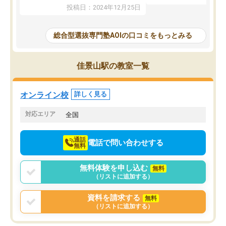
たことから、AOIに入塾
性までを適切に把握し、むきあってい
投稿日：2024年12月25日
思いました。
るなぁと強く感じることできました。
AOIでは、カウンセリン
また、他の先生の意見も聞いてみたい
で、AO入試を改めて知
と相談すると、他の先生も紹介してく
総合型選抜専門塾AOIの口コミをもっとみる
それに対しての具体的な
ださり、客観的なアドバイスもいただ
ことでした。更に子供の
くことができました（志望理由・自己
る適正等についても詳し
PR等の添削において）。そして、なに
佳景山駅の教室一覧
でき、メンターの方々も
より自習室が解放されている点がよか
けてらっしゃいますので
ったです。友達と好きな時間に自習
せることができました。
し、お互いを高めあえる環境がありま
オンライン校
詳しく見る
した。
対応エリア
全国
通話
電話で問い合わせする
無料
無料体験を申し込む
無料
（リストに追加する）
資料を請求する
無料
（リストに追加する）