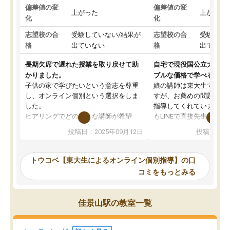
偏差値の変
偏差値の変
上がった
上がった
化
化
志望校の合
受験していない/結果が
志望校の合
受験して
格
出ていない
格
出ていな
長期欠席で遅れた授業を取り戻せて助
自宅で現役国公立大学生
かりました。
ブルな価格で学べる
子供の家で学びたいという意志を尊重
娘の講師は東大生では無
し、オンライン個別という選択をしま
すが、お薦めの問題集や
した。
指導してくれています。2
ヒアリングでどのような講師が希望
もLINEで直接先生に質問
か、オプションは付帯するかなど選ぶ
教科でも)。受講科目や
投稿日：2025年09月12日
投稿日：20
事が出来ました。
めれるので、個人に合っ
講師とのマッチング後講師との初回ミ
ると思います。カリキュ
ーティングを行い、その講師で良いか
いなのがあり(有料)、受
トウコベ【東大生によるオンライン個別指導】の口
他の講師を希望するか子供との相性も
ことをどんなスケジュー
コミをもっとみる
見てから講師を決定する事ができま
くか相談したのですが、
す。
ち期待したものではなく
うちの子は、初回面談の講師の方で決
内容でした。それでも明
佳景山駅の教室一覧
定しました。
やる気も出ましたし、苦
くなってきたようなので
オンラインツールを使用した単語帳の
お願いして良かったと思