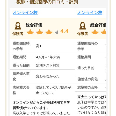
教師・個別指導の口コミ・評判
オンライン校
オンライン校
総合評価
総合評価
4.4
保護者
保護者
通塾開始時
通塾開始時の
高1
高3
の学年
学年
通塾期間
4ヵ月～1年未満
通塾期間
4ヵ月
通った目的
定期テスト対策
大学入
通った目的
対策
偏差値の変
変わらなかった
化
偏差値の変化
上がっ
志望校の合
受験していない/結果が
志望校の合格
合格し
格
出ていない
東大生ってやっぱりすご
息子は中学まではそこそ
オンラインだからこそ毎日利用でき学
いたのですが、高校に入
習習慣がついています。
ていけなくなり対面の塾
高校入学してすぐは頑張っていました