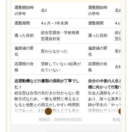
通塾開始時
通塾開始時
高3
高2
の学年
の学年
通塾期間
4ヵ月～1年未満
通塾期間
4ヵ月～1
総合型選抜・学校推薦
総合型選
通った目的
通った目的
型選抜対策
型選抜対
偏差値の変
偏差値の変
変わらなかった
変わらな
化
化
志望校の合
受験していない/結果が
志望校の合
合格した
格
出ていない
格
志望動機などの書類の添削が丁寧でし
自分の今後の人生と真剣
た！
標に向かって行動できる
総合型は合否の先行きが分からない受
社会人講師をメインとし
験方式なため、一般も視野に考えると
あり、様々な業界を経験
なると他塾との両立がしやすい時間割
師が学生の「やってみた
りであった。また授業料もとても良か
現実的なアドバイスを行
った。
す。基本応援ベースなの
投稿日：2025年03月22日
投稿日：20
総合型の多くの塾は大学生が見ること
分野について学生知識で
が多いが、はたらく部総合型コースは
い部分まで深ぼる事が出