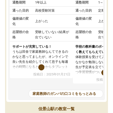
通塾期間
1年以上
通塾期間
1～3ヵ月
通った目的
高校受験対策
通った目的
定期テス
偏差値の変
偏差値の変
上がった
上がった
化
化
志望校の合
受験していない/結果が
志望校の合
受験して
格
出ていない
格
出ていな
サポートが充実している！
学校の教科書のポイント
うちは田舎で家庭教師なんてできるの
く教えてもらえている
かなと思ってましたが、オンラインで
体験授業を受けて入塾し
良い先生を紹介してくれて息子も毎週
なかなか勉強しない息子
その時間になると自分からタブレット
生が予定表を立ててくれ
を開いてzoomを繋げるようになりまし
つ学習習慣がついてきま
投稿日：2025年01月21日
た！5科目なんでもOKなのもとても気
オンラインで週に一度の
投稿日：20
に入っています
指導が無い日も予定表に
成績もだいぶ下の方でしたが、通い始
したり、LINEでわから
めて1年ほどだった今では平均点以上の
問できるのでとても助か
家庭教師のガンバの口コミをもっとみる
科目が増えてきました！あと1年受験ま
であるので無料の週末教室を使用しな
がら頑張って欲しいと思います！
佳景山駅の教室一覧