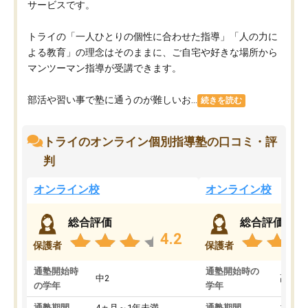
サービスです。
トライの「一人ひとりの個性に合わせた指導」「人の力に
よる教育」の理念はそのままに、ご自宅や好きな場所から
マンツーマン指導が受講できます。
部活や習い事で塾に通うのが難しいお...
続きを読む
トライのオンライン個別指導塾の口コミ・評
判
オンライン校
オンライン校
総合評価
総合評価
4.2
保護者
保護者
通塾開始時
通塾開始時の
中2
高3
の学年
学年
通塾期間
4ヵ月～1年未満
通塾期間
1～3