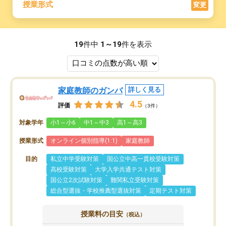
授業形式
変更
19
件中
1～19
件を表示
家庭教師のガンバ
詳しく見る
4.5
評価
（3件）
対象学年
小1～小6
中1～中3
高1～高3
授業形式
オンライン個別指導(1:1)
家庭教師
目的
私立中学受験対策
国公立中高一貫校受験対策
高校受験対策
大学入学共通テスト対策
国公立2次試験対策
難関私立受験対策
総合型選抜・学校推薦型選抜対策
定期テスト対策
授業料の目安
（税込）