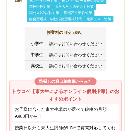
目的
私立中学受験対策
国公立中高一貫校受験対策
高校受験対策
大学入学共通テスト対策
国公立2次試験対策
難関私立受験対策
総合型選抜・学校推薦型選抜対策
定期テスト対策
授業料の目安
（税込）
小学生
詳細はお問い合わせください
中学生
詳細はお問い合わせください
高校生
詳細はお問い合わせください
塾探しの窓口編集部からみた
トウコベ【東大生によるオンライン個別指導】のお
すすめポイント
お子様に合った東大生講師が選べて破格の月額
9,900円から！
授業日以外も東大生講師がLINEで質問対応してくれ