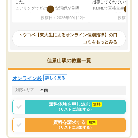
した。
指導してくれています。2
ヒアリングでどのような講師が希望
もLINEで直接先生に質問
か、オプションは付帯するかなど選ぶ
教科でも)。受講科目や
投稿日：2025年09月12日
投稿日：20
事が出来ました。
めれるので、個人に合っ
講師とのマッチング後講師との初回ミ
ると思います。カリキュ
ーティングを行い、その講師で良いか
いなのがあり(有料)、受
トウコベ【東大生によるオンライン個別指導】の口
他の講師を希望するか子供との相性も
ことをどんなスケジュー
コミをもっとみる
見てから講師を決定する事ができま
くか相談したのですが、
す。
ち期待したものではなく
うちの子は、初回面談の講師の方で決
内容でした。それでも明
佳景山駅の教室一覧
定しました。
やる気も出ましたし、苦
くなってきたようなので
オンラインツールを使用した単語帳の
お願いして良かったと思
オンライン校
詳しく見る
共有があり宿題もそちらで出される形
も合わなければチェンジ
でした。
娘は3科目ともずっと同
対応エリア
全国
2ヶ月で担当講師の方がお辞めになると
言う事で講師変更の申し出があり、あ
無料体験を申し込む
無料
まりに短期での変更だった為、塾に通
（リストに追加する）
う事にして退会しました。遅れも取り
戻せ、授業内容や講師の方は良かった
資料を請求する
無料
と思います。
（リストに追加する）