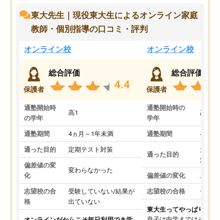
東大先生｜現役東大生によるオンライン家庭
教師・個別指導の口コミ・評判
オンライン校
オンライン校
総合評価
総合評価
4.4
保護者
保護者
通塾開始時
通塾開始時の
高1
高3
の学年
学年
通塾期間
4ヵ月～1年未満
通塾期間
4ヵ月
通った目的
定期テスト対策
大学入
通った目的
対策
偏差値の変
変わらなかった
化
偏差値の変化
上がっ
志望校の合
受験していない/結果が
志望校の合格
合格し
格
出ていない
東大生ってやっぱりすご
息子は中学まではそこそ
オンラインだからこそ毎日利用でき学