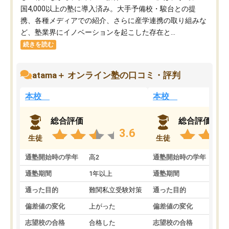
国4,000以上の塾に導入済み。大手予備校・駿台との提
携、各種メディアでの紹介、さらに産学連携の取り組みな
ど、塾業界にイノベーションを起こした存在と...
続きを読む
atama＋ オンライン塾の口コミ・評判
本校
本校
総合評価
総合評価
3.6
生徒
生徒
通塾開始時の学年
高2
通塾開始時の学年
中
通塾期間
1年以上
通塾期間
通った目的
難関私立受験対策
通った目的
偏差値の変化
上がった
偏差値の変化
志望校の合格
合格した
志望校の合格