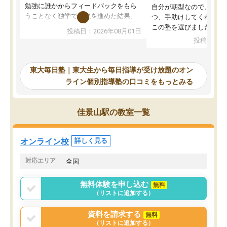
勉強に誰かからフィードバックをもら
自分が朝型なので、自習
うことなく独学で勉強を進めた結果、
つ、手助けしてくれる設
入試本番に地歴の学習が間に合わず不
この塾を選びました。
投稿日：2026年08月01日
合格となってしまいました。その経験
投稿日：20
を踏まえ、浪人が決まった際に勉強計
画を考えてもらえる塾を探した結果、
東大毎日塾にたどり着きました。学習
東大毎日塾｜東大生から毎日指導が受け放題のオン
の長期計画や日々の勉強のやり方につ
ライン個別指導塾の口コミをもっとみる
いて客観的なアドバイスをいただけた
ので、自信をもって受験勉強を進める
ことができました。自分のように勉強
佳景山駅の教室一覧
のやり方や進捗管理で苦労している方
には特におすすめしたい塾です。
オンライン校
詳しく見る
対応エリア
全国
無料体験を申し込む
無料
（リストに追加する）
資料を請求する
無料
（リストに追加する）