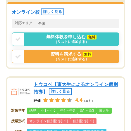
オンライン校
詳しく見る
対応エリア
全国
無料体験を申し込む
無料
（リストに追加する）
資料を請求する
無料
（リストに追加する）
トウコベ【東大生によるオンライン個別
指導】
詳しく見る
4.4
評価
（38件）
対象学年
幼児
小1～小6
中1～中3
高1～高3
浪人生
授業形式
オンライン個別指導(1:1)
個別指導(1:1)