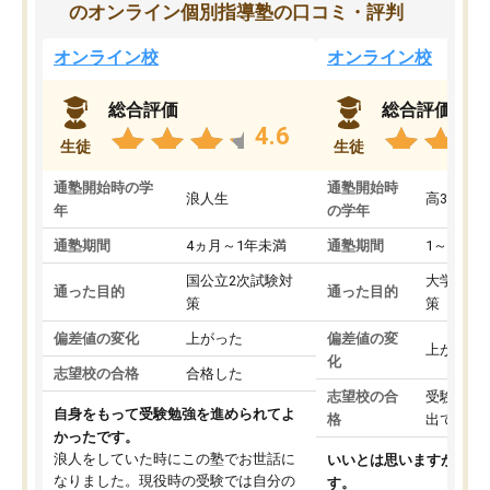
のオンライン個別指導塾の口コミ・評判
オンライン校
オンライン校
総合評価
総合評価
4.6
生徒
生徒
通塾開始時の学
通塾開始時
浪人生
高3
年
の学年
通塾期間
4ヵ月～1年未満
通塾期間
1～3ヵ月
国公立2次試験対
大学入学
通った目的
通った目的
策
策
偏差値の変化
上がった
偏差値の変
上がった
化
志望校の合格
合格した
志望校の合
受験して
自身をもって受験勉強を進められてよ
格
出ていな
かったです。
浪人をしていた時にこの塾でお世話に
いいとは思いますが、料
なりました。現役時の受験では自分の
す。