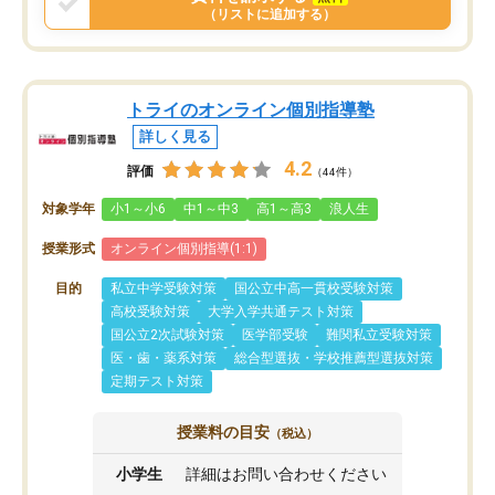
（リストに追加する）
トライのオンライン個別指導塾
詳しく見る
4.2
評価
（44件）
対象学年
小1～小6
中1～中3
高1～高3
浪人生
授業形式
オンライン個別指導(1:1)
目的
私立中学受験対策
国公立中高一貫校受験対策
高校受験対策
大学入学共通テスト対策
国公立2次試験対策
医学部受験
難関私立受験対策
医・歯・薬系対策
総合型選抜・学校推薦型選抜対策
定期テスト対策
授業料の目安
（税込）
小学生
詳細はお問い合わせください