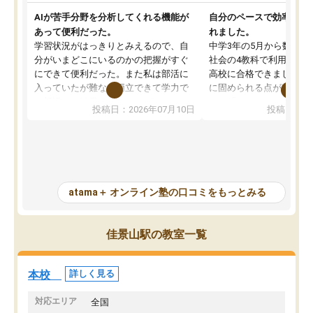
AIが苦手分野を分析してくれる機能が
自分のペースで効率よく
あって便利だった。
れました。
学習状況がはっきりとみえるので、自
中学3年の5月から数学・
分がいまどこにいるのかの把握がすぐ
社会の4教科で利用し、偏
にできて便利だった。また私は部活に
高校に合格できました。
入っていたが難なく両立できて学力で
に固められる点が魅力で
も部活でも結果を残すことができてよ
れる「ウォームアップ」
投稿日：2026年07月10日
投稿日：20
かった。また問題演習の際に、自分が
項目のおかげで、手軽に
一度間違えた問題を繰り返し学習でき
せられます。何度も間違
たので苦手だった英語の克服につなが
「特訓」項目で徹底的に
った点もよかった。ただAIをアピール
め、苦手克服に非常に役
して活用するのは良かった点もあった
また、その日の勉強時間
が、自分で自分の管理ができない人に
元数が可視化されるので
atama＋ オンライン塾の口コミをもっとみる
とっては難しい部分もあるのではない
しながら意欲的に取り組
かと思った。
常に効果を実感している
になった現在も大学受験
佳景山駅の教室一覧
して利用しており、自信
すめできる塾です。
本校
詳しく見る
対応エリア
全国