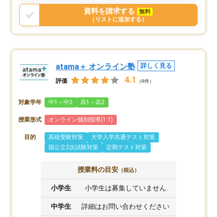
資料を請求する
無料
（リストに追加する）
atama＋ オンライン塾
詳しく見る
4.1
評価
（9件）
対象学年
中1～中2
高1～高2
授業形式
オンライン個別指導(1:1)
目的
高校受験対策
大学入学共通テスト対策
国公立2次試験対策
定期テスト対策
授業料の目安
（税込）
小学生
小学生は募集していません
中学生
詳細はお問い合わせください