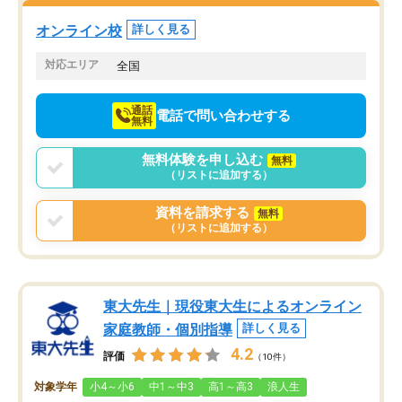
塾を受けています。狙い通り、少しず
つ成績も上がり、苦手意識も無くなっ
オンライン校
詳しく見る
てきたので、さらに苦手な数学も追加
でお願いしました。来年の高校受験に
対応エリア
全国
向けて頑張っています。
通話
電話で問い合わせする
無料
無料体験を申し込む
無料
（リストに追加する）
資料を請求する
無料
（リストに追加する）
東大先生｜現役東大生によるオンライン
家庭教師・個別指導
詳しく見る
4.2
評価
（10件）
対象学年
小4～小6
中1～中3
高1～高3
浪人生