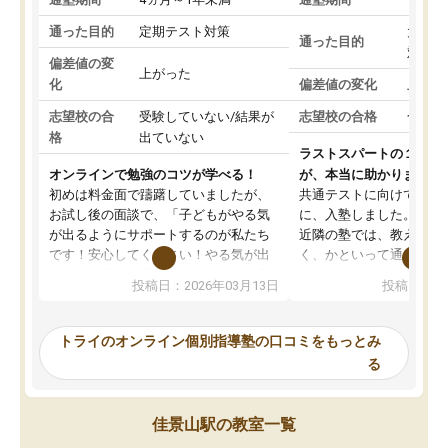
通った目的
定期テスト対策
大学入
通った目的
対策
偏差値の変
上がった
化
偏差値の変化
上がっ
志望校の合
受験していない/結果が
志望校の合格
合格し
格
出ていない
ラストスパートの１か月
オンラインで勉強のコツが学べる！
が、本当に助かりました
初めは料金面で躊躇していましたが、
共通テストに向けての追
お試し後の面談で、「子どもがやる気
に、入塾しました。田舎
が出るようにサポートするのが私たち
近隣の塾では、教えても
です！安心してください！やる気が出
く、かといって通うには
ないのは私たち講師の責任です」と言
が、トライならオンライ
投稿日：2026年03月13日
投稿日：20
ってくださり、確かに！と考えて、思
可能なので本当に助かり
い切って入塾しました。英語が苦手だ
テストの内容重視でした
ったんですが、学生の先生から学ぶこ
らないところをピンポイ
トライのオンライン個別指導塾の口コミをもっとみ
とで、勉強のコツみたいなものをつか
頂いて、とてもわかりや
る
み、徐々に成績が上がったらいいなと
していました。一生を左
思っていました。何が今足りないのか
スト、多少お金がかかっ
を的確に指導いただき、子どももびっ
思い切って入塾してよか
佳景山駅の教室一覧
くりするほど楽しんでやる気を持って