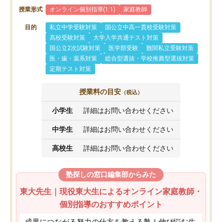
授業形式
オンライン個別指導(1:1)
家庭教師
目的
私立中学受験対策
国公立中高一貫校受験対策
高校受験対策
大学入学共通テスト対策
国公立2次試験対策
医学部受験
難関私立受験対策
医・歯・薬系対策
総合型選抜・学校推薦型選抜対策
定期テスト対策
授業料の目安
（税込）
小学生
詳細はお問い合わせください
中学生
詳細はお問い合わせください
高校生
詳細はお問い合わせください
塾探しの窓口編集部からみた
東大先生｜現役東大生によるオンライン家庭教師・
個別指導のおすすめポイント
成果につながる努力の仕方を教える塾！伸び悩む生