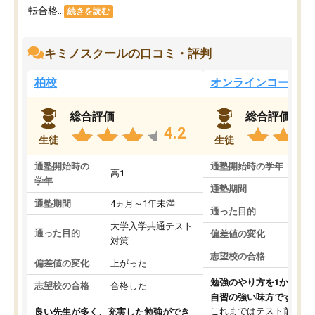
転合格...
続きを読む
キミノスクールの口コミ・評判
柏校
オンラインコース
総合評価
総合評価
4.2
生徒
生徒
通塾開始時の
通塾開始時の学年
中
高1
学年
通塾期間
通塾期間
4ヵ月～1年未満
通った目的
大学入学共通テスト
通った目的
偏差値の変化
対策
志望校の合格
偏差値の変化
上がった
勉強のやり方を1から教
志望校の合格
合格した
自習の強い味方です。
これまではテスト前に何
良い先生が多く、充実した勉強ができ