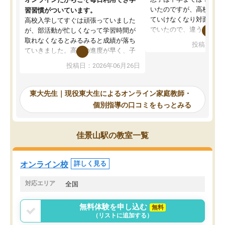
いたのですが、高校に入
習習慣がついています。
ていけなくなり対面の塾
高校入学してすぐは頑張っていました
でいたので、違うアプロ
が、部活動が忙しくなって学習時間が
考えて入りました。地元
取れなくなるとみるみると成績が落ち
投稿日：20
で、当初は模試でD判定
ていきました。高校の進度が早く、子
していたのですが、やは
供も家に帰って勉強の話すると嫌な反
投稿日：2026年06月26日
験勉強に詳しく、先生か
応を示します。東大先生にお願いして
受け合格できました。ま
からは効率的な計画を先生が立ててく
自習室が毎日使えていつ
れるので、親としても安心です。毎日
東大先生｜現役東大生によるオンライン家庭教師・
るのが心強かったようで
使える自習室とかもあり、わからない
個別指導の口コミをもっとみる
謝です。
ところがあれば先生が回答してくれる
のも重宝しています。
佳景山駅の教室一覧
オンライン校
詳しく見る
対応エリア
全国
無料体験を申し込む
無料
（リストに追加する）