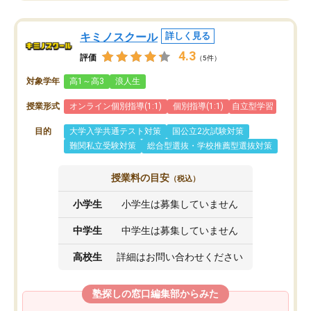
キミノスクール
詳しく見る
4.3
評価
（5件）
対象学年
高1～高3
浪人生
授業形式
オンライン個別指導(1:1)
個別指導(1:1)
自立型学習
目的
大学入学共通テスト対策
国公立2次試験対策
難関私立受験対策
総合型選抜・学校推薦型選抜対策
授業料の目安
（税込）
小学生
小学生は募集していません
中学生
中学生は募集していません
高校生
詳細はお問い合わせください
塾探しの窓口編集部からみた