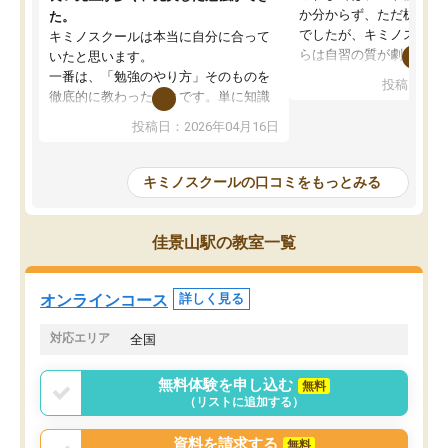
か分からず、ただ机に座
た。
でしたが、キミノスクー
キミノスクールは本当に自分に合って
らは自習の質が劇的に変
いたと思います。
先生が毎日何をすべきか
一番は、「勉強のやり方」そのものを
投稿日：20
を明確にしてくれるので
徹底的に教わったことです。単に知識
ずに学習に取り組めるよ
を詰め込むのではなく、自学自習の習
投稿日：2026年04月16日
が一番の収穫です。
慣が身につくよう並走してくれるの
授業で教えてもらうとい
で、通塾日以外も机に向かうのが苦で
の仕方をコーチングして
はなくなりました。
キミノスクールの口コミをもっとみる
ルなので、家での学習習
身につきました。結果と
講師の方との距離も近く、親身なコー
た英語の偏差値が10以上
チングのおかげで、停滞期もモチベー
佳景山駅の教室一覧
していた公立高校に無事
ションを維持できました。「やらされ
た。自分から学ぶ姿勢を
る勉強」から「目標のための勉強」へ
たい家庭には本当におす
意識が変わったことが、目標校への合
オンラインコース
詳しく見る
思います。
格に繋がったと思います。
対応エリア
全国
無料体験を申し込む
無料
（リストに追加する）
資料を請求する
無料