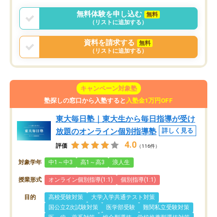
無料体験を申し込む
無料
（リストに追加する）
資料を請求する
無料
（リストに追加する）
キャンペーン対象塾
塾探しの窓口から入塾すると
入塾金1万円OFF
東大毎日塾｜東大生から毎日指導が受け
放題のオンライン個別指導塾
詳しく見る
4.0
評価
（116件）
対象学年
中1～中3
高1～高3
浪人生
授業形式
オンライン個別指導(1:1)
個別指導(1:1)
目的
高校受験対策
大学入学共通テスト対策
国公立2次試験対策
医学部受験
難関私立受験対策