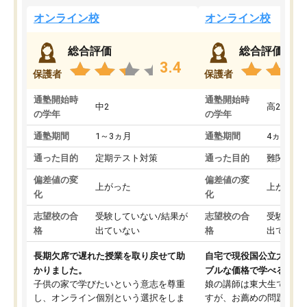
オンライン校
オンライン校
総合評価
総合評価
3.4
保護者
保護者
通塾開始時
通塾開始時
中2
高2
の学年
の学年
通塾期間
1～3ヵ月
通塾期間
4ヵ月～1
通った目的
定期テスト対策
通った目的
難関私立
偏差値の変
偏差値の変
上がった
上がった
化
化
志望校の合
受験していない/結果が
志望校の合
受験して
格
出ていない
格
出ていな
長期欠席で遅れた授業を取り戻せて助
自宅で現役国公立大学生
かりました。
ブルな価格で学べる
子供の家で学びたいという意志を尊重
娘の講師は東大生では無
し、オンライン個別という選択をしま
すが、お薦めの問題集や