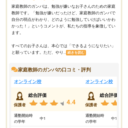
家庭教師のガンバは、勉強が嫌いなお子さんのための家庭
教師です。「勉強が嫌いだったけど、家庭教師のガンバで
自分の弱点がわかり、どのように勉強していけばいいかわ
かった！」というコメントが、私たちの指導を象徴してい
ます。
すべてのお子さんは、本心では「できるようになりたい」
と願っています。ただ、やり...
続きを読む
家庭教師のガンバの口コミ・評判
オンライン校
オンライン校
総合評価
総合評価
4.4
保護者
保護者
通塾開始時
通塾開始時
中1
中1
の学年
の学年