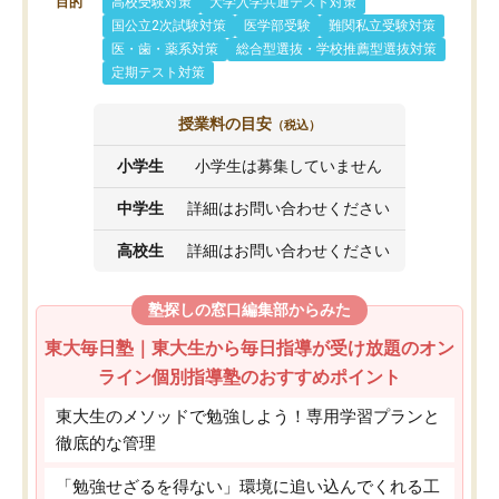
目的
高校受験対策
大学入学共通テスト対策
国公立2次試験対策
医学部受験
難関私立受験対策
医・歯・薬系対策
総合型選抜・学校推薦型選抜対策
定期テスト対策
授業料の目安
（税込）
小学生
小学生は募集していません
中学生
詳細はお問い合わせください
高校生
詳細はお問い合わせください
塾探しの窓口編集部からみた
東大毎日塾｜東大生から毎日指導が受け放題のオン
ライン個別指導塾のおすすめポイント
東大生のメソッドで勉強しよう！専用学習プランと
徹底的な管理
「勉強せざるを得ない」環境に追い込んでくれる工