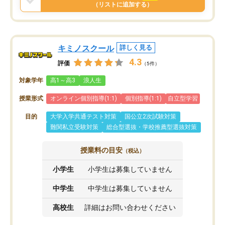
と思います。
（リストに追加する）
キミノスクール
詳しく見る
4.3
評価
（5件）
対象学年
高1～高3
浪人生
授業形式
オンライン個別指導(1:1)
個別指導(1:1)
自立型学習
目的
大学入学共通テスト対策
国公立2次試験対策
難関私立受験対策
総合型選抜・学校推薦型選抜対策
授業料の目安
（税込）
小学生
小学生は募集していません
中学生
中学生は募集していません
高校生
詳細はお問い合わせください