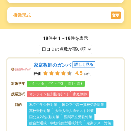
授業形式
変更
18
件中
1～18
件を表示
家庭教師のガンバ
詳しく見る
4.5
評価
（3件）
対象学年
小1～小6
中1～中3
高1～高3
授業形式
オンライン個別指導(1:1)
家庭教師
目的
私立中学受験対策
国公立中高一貫校受験対策
高校受験対策
大学入学共通テスト対策
国公立2次試験対策
難関私立受験対策
総合型選抜・学校推薦型選抜対策
定期テスト対策