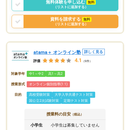
無料体験を申し込む
無料
（リストに追加する）
資料を請求する
無料
（リストに追加する）
atama＋ オンライン塾
詳しく見る
4.1
評価
（9件）
対象学年
中1～中2
高1～高2
授業形式
オンライン個別指導(1:1)
目的
高校受験対策
大学入学共通テスト対策
国公立2次試験対策
定期テスト対策
授業料の目安
（税込）
小学生
小学生は募集していません