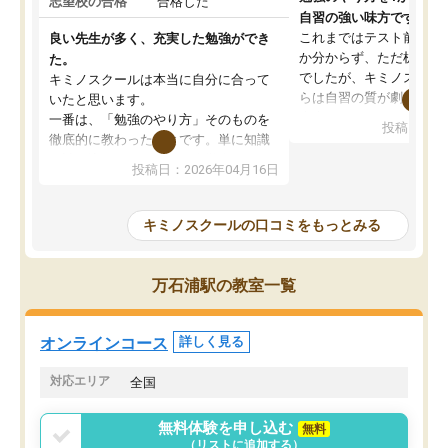
志望校の合格
合格した
自習の強い味方です。
これまではテスト前に何
良い先生が多く、充実した勉強ができ
か分からず、ただ机に座
た。
でしたが、キミノスクー
キミノスクールは本当に自分に合って
らは自習の質が劇的に変
いたと思います。
先生が毎日何をすべきか
一番は、「勉強のやり方」そのものを
投稿日：20
を明確にしてくれるので
徹底的に教わったことです。単に知識
ずに学習に取り組めるよ
を詰め込むのではなく、自学自習の習
投稿日：2026年04月16日
が一番の収穫です。
慣が身につくよう並走してくれるの
授業で教えてもらうとい
で、通塾日以外も机に向かうのが苦で
の仕方をコーチングして
はなくなりました。
キミノスクールの口コミをもっとみる
ルなので、家での学習習
身につきました。結果と
講師の方との距離も近く、親身なコー
た英語の偏差値が10以上
チングのおかげで、停滞期もモチベー
万石浦駅の教室一覧
していた公立高校に無事
ションを維持できました。「やらされ
た。自分から学ぶ姿勢を
る勉強」から「目標のための勉強」へ
たい家庭には本当におす
意識が変わったことが、目標校への合
オンラインコース
詳しく見る
思います。
格に繋がったと思います。
対応エリア
全国
無料体験を申し込む
無料
（リストに追加する）