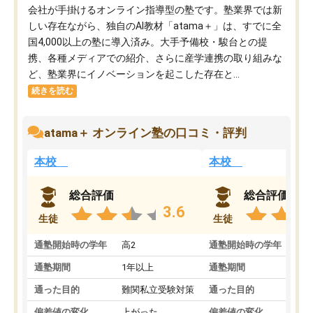
会社が手掛けるオンライン指導型の塾です。塾業界では新
しい存在ながら、独自のAI教材「atama＋」は、すでに全
国4,000以上の塾に導入済み。大手予備校・駿台との提
携、各種メディアでの紹介、さらに産学連携の取り組みな
ど、塾業界にイノベーションを起こした存在と...
続きを読む
atama＋ オンライン塾の口コミ・評判
本校
本校
総合評価
総合評価
3.6
生徒
生徒
通塾開始時の学年
高2
通塾開始時の学年
中
通塾期間
1年以上
通塾期間
通った目的
難関私立受験対策
通った目的
偏差値の変化
上がった
偏差値の変化