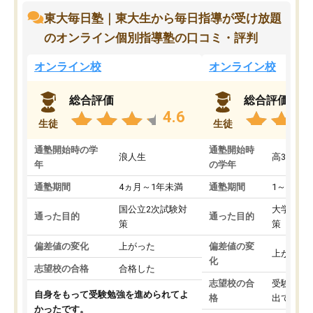
東大毎日塾｜東大生から毎日指導が受け放題
のオンライン個別指導塾の口コミ・評判
オンライン校
オンライン校
総合評価
総合評価
4.6
生徒
生徒
通塾開始時の学
通塾開始時
浪人生
高3
年
の学年
通塾期間
4ヵ月～1年未満
通塾期間
1～3ヵ月
国公立2次試験対
大学入学
通った目的
通った目的
策
策
偏差値の変化
上がった
偏差値の変
上がった
化
志望校の合格
合格した
志望校の合
受験して
自身をもって受験勉強を進められてよ
格
出ていな
かったです。