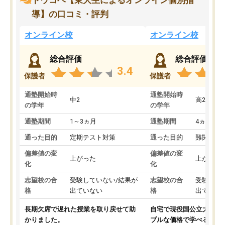
トウコベ【東大生によるオンライン個別指
導】の口コミ・評判
オンライン校
オンライン校
総合評価
総合評価
3.4
保護者
保護者
通塾開始時
通塾開始時
中2
高2
の学年
の学年
通塾期間
1～3ヵ月
通塾期間
4ヵ月～1
通った目的
定期テスト対策
通った目的
難関私立
偏差値の変
偏差値の変
上がった
上がった
化
化
志望校の合
受験していない/結果が
志望校の合
受験して
格
出ていない
格
出ていな
長期欠席で遅れた授業を取り戻せて助
自宅で現役国公立大学生
かりました。
ブルな価格で学べる