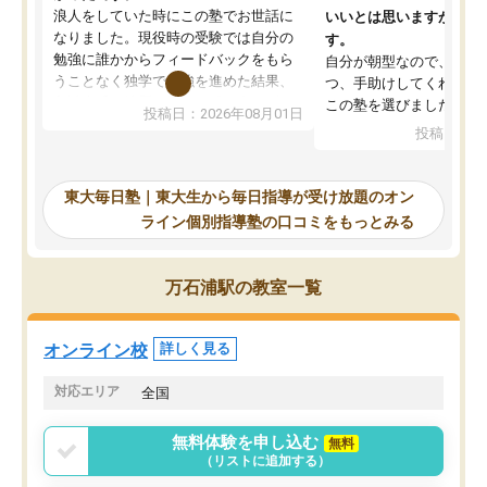
浪人をしていた時にこの塾でお世話に
いいとは思いますが、料
なりました。現役時の受験では自分の
す。
勉強に誰かからフィードバックをもら
自分が朝型なので、自習
うことなく独学で勉強を進めた結果、
つ、手助けしてくれる設
入試本番に地歴の学習が間に合わず不
この塾を選びました。
投稿日：2026年08月01日
合格となってしまいました。その経験
投稿日：20
を踏まえ、浪人が決まった際に勉強計
画を考えてもらえる塾を探した結果、
東大毎日塾にたどり着きました。学習
東大毎日塾｜東大生から毎日指導が受け放題のオン
の長期計画や日々の勉強のやり方につ
ライン個別指導塾の口コミをもっとみる
いて客観的なアドバイスをいただけた
ので、自信をもって受験勉強を進める
ことができました。自分のように勉強
万石浦駅の教室一覧
のやり方や進捗管理で苦労している方
には特におすすめしたい塾です。
オンライン校
詳しく見る
対応エリア
全国
無料体験を申し込む
無料
（リストに追加する）