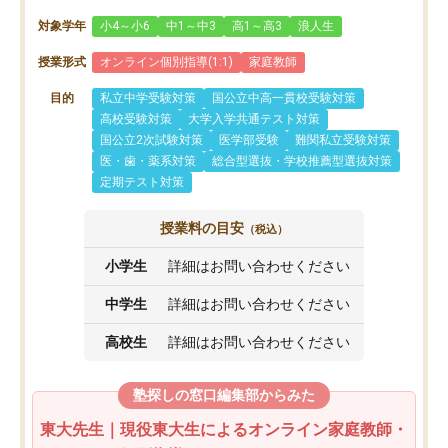
対象学年
小4～小6
中1～中3
高1～高3
浪人生
授業形式
オンライン個別指導(1:1)
家庭教師
目的
私立中学受験対策
国公立中高一貫校受験対策
高校受験対策
大学入学共通テスト対策
国公立2次試験対策
医学部受験
難関私立受験対策
医・歯・薬系対策
総合型選抜・学校推薦型選抜対策
定期テスト対策
授業料の目安
（税込）
小学生
詳細はお問い合わせください
中学生
詳細はお問い合わせください
高校生
詳細はお問い合わせください
塾探しの窓口編集部からみた
東大先生｜現役東大生によるオンライン家庭教師・