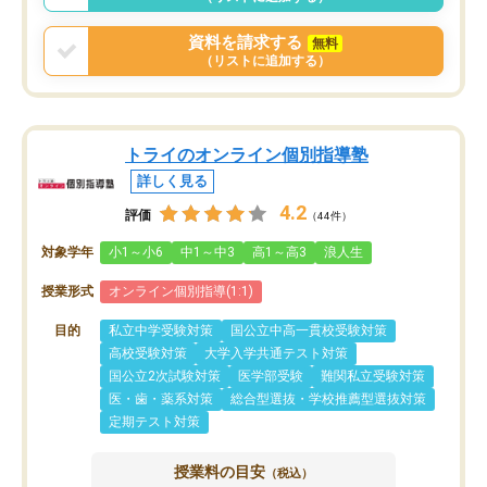
資料を請求する
無料
（リストに追加する）
トライのオンライン個別指導塾
詳しく見る
4.2
評価
（44件）
対象学年
小1～小6
中1～中3
高1～高3
浪人生
授業形式
オンライン個別指導(1:1)
目的
私立中学受験対策
国公立中高一貫校受験対策
高校受験対策
大学入学共通テスト対策
国公立2次試験対策
医学部受験
難関私立受験対策
医・歯・薬系対策
総合型選抜・学校推薦型選抜対策
定期テスト対策
授業料の目安
（税込）