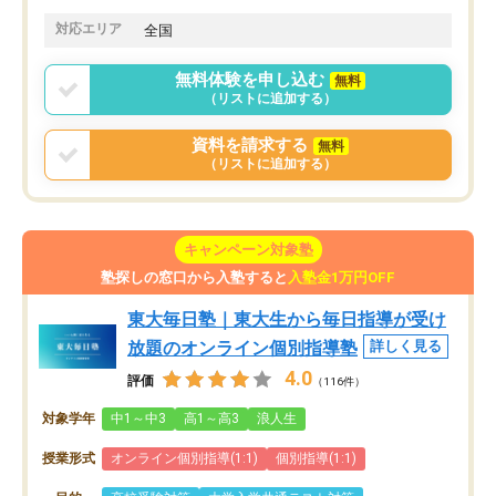
対応エリア
全国
無料体験を申し込む
無料
（リストに追加する）
資料を請求する
無料
（リストに追加する）
キャンペーン対象塾
塾探しの窓口から入塾すると
入塾金1万円OFF
東大毎日塾｜東大生から毎日指導が受け
放題のオンライン個別指導塾
詳しく見る
4.0
評価
（116件）
対象学年
中1～中3
高1～高3
浪人生
授業形式
オンライン個別指導(1:1)
個別指導(1:1)