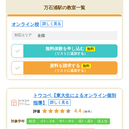
がら頑張って欲しいと思います！
万石浦駅の教室一覧
オンライン校
詳しく見る
対応エリア
全国
無料体験を申し込む
無料
（リストに追加する）
資料を請求する
無料
（リストに追加する）
トウコベ【東大生によるオンライン個別
指導】
詳しく見る
4.4
評価
（38件）
対象学年
幼児
小1～小6
中1～中3
高1～高3
浪人生