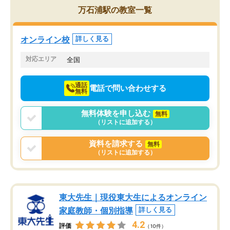
を的確に指導いただき、子どももびっ
思い切って入塾してよか
万石浦駅の教室一覧
くりするほど楽しんでやる気を持って
塾を受けています。狙い通り、少しず
つ成績も上がり、苦手意識も無くなっ
オンライン校
詳しく見る
てきたので、さらに苦手な数学も追加
でお願いしました。来年の高校受験に
対応エリア
全国
向けて頑張っています。
通話
電話で問い合わせする
無料
無料体験を申し込む
無料
（リストに追加する）
資料を請求する
無料
（リストに追加する）
東大先生｜現役東大生によるオンライン
家庭教師・個別指導
詳しく見る
4.2
評価
（10件）