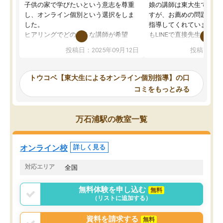
子供の家で学びたいという意志を尊重
娘の講師は東大生では無
し、オンライン個別という選択をしま
すが、お薦めの問題集や
した。
指導してくれています。2
ヒアリングでどのような講師が希望
もLINEで直接先生に質問
か、オプションは付帯するかなど選ぶ
教科でも)。受講科目や
投稿日：2025年09月12日
投稿日：20
事が出来ました。
めれるので、個人に合っ
講師とのマッチング後講師との初回ミ
ると思います。カリキュ
ーティングを行い、その講師で良いか
いなのがあり(有料)、受
トウコベ【東大生によるオンライン個別指導】の口
他の講師を希望するか子供との相性も
ことをどんなスケジュー
コミをもっとみる
見てから講師を決定する事ができま
くか相談したのですが、
す。
ち期待したものではなく
うちの子は、初回面談の講師の方で決
内容でした。それでも明
万石浦駅の教室一覧
定しました。
やる気も出ましたし、苦
くなってきたようなので
オンラインツールを使用した単語帳の
お願いして良かったと思
オンライン校
詳しく見る
共有があり宿題もそちらで出される形
も合わなければチェンジ
でした。
娘は3科目ともずっと同
対応エリア
全国
2ヶ月で担当講師の方がお辞めになると
言う事で講師変更の申し出があり、あ
無料体験を申し込む
無料
まりに短期での変更だった為、塾に通
（リストに追加する）
う事にして退会しました。遅れも取り
戻せ、授業内容や講師の方は良かった
資料を請求する
無料