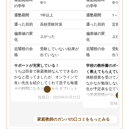
中1
中1
の学年
の学年
通塾期間
1年以上
通塾期間
1～3ヵ月
通った目的
高校受験対策
通った目的
定期テス
偏差値の変
偏差値の変
上がった
上がった
化
化
志望校の合
受験していない/結果が
志望校の合
受験して
格
出ていない
格
出ていな
サポートが充実している！
学校の教科書のポイント
うちは田舎で家庭教師なんてできるの
く教えてもらえている
かなと思ってましたが、オンラインで
体験授業を受けて入塾し
良い先生を紹介してくれて息子も毎週
なかなか勉強しない息子
その時間になると自分からタブレット
生が予定表を立ててくれ
を開いてzoomを繋げるようになりまし
つ学習習慣がついてきま
投稿日：2025年01月21日
た！5科目なんでもOKなのもとても気
オンラインで週に一度の
投稿日：20
に入っています
指導が無い日も予定表に
成績もだいぶ下の方でしたが、通い始
したり、LINEでわから
めて1年ほどだった今では平均点以上の
問できるのでとても助か
家庭教師のガンバの口コミをもっとみる
科目が増えてきました！あと1年受験ま
であるので無料の週末教室を使用しな