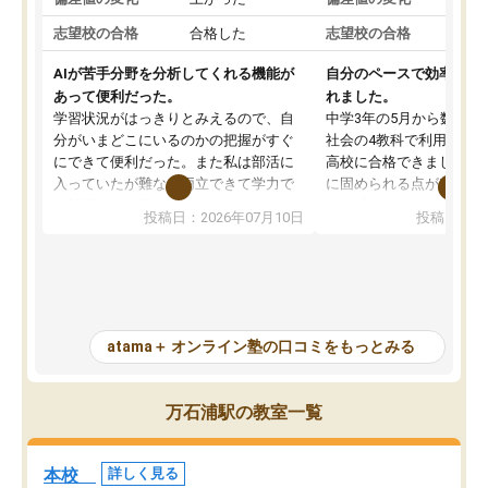
志望校の合格
合格した
志望校の合格
AIが苦手分野を分析してくれる機能が
自分のペースで効率よく
あって便利だった。
れました。
学習状況がはっきりとみえるので、自
中学3年の5月から数学・
分がいまどこにいるのかの把握がすぐ
社会の4教科で利用し、偏
にできて便利だった。また私は部活に
高校に合格できました。
入っていたが難なく両立できて学力で
に固められる点が魅力で
も部活でも結果を残すことができてよ
れる「ウォームアップ」
投稿日：2026年07月10日
投稿日：20
かった。また問題演習の際に、自分が
項目のおかげで、手軽に
一度間違えた問題を繰り返し学習でき
せられます。何度も間違
たので苦手だった英語の克服につなが
「特訓」項目で徹底的に
った点もよかった。ただAIをアピール
め、苦手克服に非常に役
して活用するのは良かった点もあった
また、その日の勉強時間
が、自分で自分の管理ができない人に
元数が可視化されるので
atama＋ オンライン塾の口コミをもっとみる
とっては難しい部分もあるのではない
しながら意欲的に取り組
かと思った。
常に効果を実感している
になった現在も大学受験
万石浦駅の教室一覧
して利用しており、自信
すめできる塾です。
本校
詳しく見る