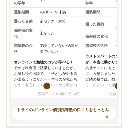
の学年
学年
通塾期間
4ヵ月～1年未満
通塾期間
1～3
通った目的
定期テスト対策
大学入
通った目的
対策
偏差値の変
上がった
化
偏差値の変化
上がっ
志望校の合
受験していない/結果が
志望校の合格
合格し
格
出ていない
ラストスパートの１か月
オンラインで勉強のコツが学べる！
が、本当に助かりました
初めは料金面で躊躇していましたが、
共通テストに向けての追
お試し後の面談で、「子どもがやる気
に、入塾しました。田舎
が出るようにサポートするのが私たち
近隣の塾では、教えても
です！安心してください！やる気が出
く、かといって通うには
ないのは私たち講師の責任です」と言
が、トライならオンライ
投稿日：2026年03月13日
投稿日：20
ってくださり、確かに！と考えて、思
可能なので本当に助かり
い切って入塾しました。英語が苦手だ
テストの内容重視でした
ったんですが、学生の先生から学ぶこ
らないところをピンポイ
トライのオンライン個別指導塾の口コミをもっとみ
とで、勉強のコツみたいなものをつか
頂いて、とてもわかりや
る
み、徐々に成績が上がったらいいなと
していました。一生を左
思っていました。何が今足りないのか
スト、多少お金がかかっ