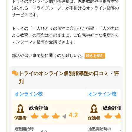
トライのオンライン個別指導塾は、家庭教師や個別教室で
知られる「トライグループ」が手掛けるオンライン指導の
サービスです。
トライの「一人ひとりの個性に合わせた指導」「人の力に
よる教育」の理念はそのままに、ご自宅や好きな場所から
マンツーマン指導が受講できます。
部活や習い事で塾に通うのが難しいお...
続きを読む
トライのオンライン個別指導塾の口コミ・評
判
オンライン校
オンライン校
総合評価
総合評価
4.2
保護者
保護者
通塾開始時
通塾開始時の
中2
高3