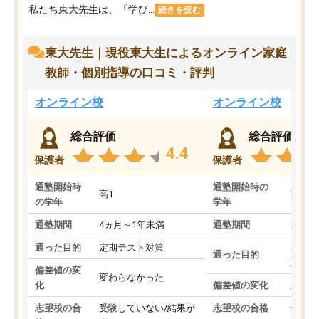
私たち東大先生は、「学び...
続きを読む
東大先生｜現役東大生によるオンライン家庭
教師・個別指導の口コミ・評判
オンライン校
オンライン校
総合評価
総合評価
4.4
保護者
保護者
通塾開始時
通塾開始時の
高1
高3
の学年
学年
通塾期間
4ヵ月～1年未満
通塾期間
4ヵ月
通った目的
定期テスト対策
大学入
通った目的
対策
偏差値の変
変わらなかった
化
偏差値の変化
上がっ
志望校の合
受験していない/結果が
志望校の合格
合格し