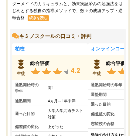
ダーメイドのカリキュラムと、効果実証済みの勉強法をは
じめとする独自の指導メソッドで、数々の成績アップ・逆
転合格...
続きを読む
キミノスクールの口コミ・評判
柏校
オンラインコース
総合評価
総合評価
4.2
生徒
生徒
通塾開始時の
通塾開始時の学年
中
高1
学年
通塾期間
通塾期間
4ヵ月～1年未満
通った目的
大学入学共通テスト
通った目的
偏差値の変化
対策
志望校の合格
偏差値の変化
上がった
勉強のやり方を1から教