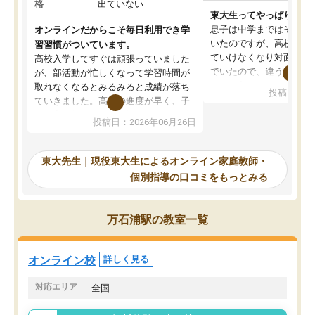
格
出ていない
東大生ってやっぱりすご
息子は中学まではそこそ
オンラインだからこそ毎日利用でき学
いたのですが、高校に入
習習慣がついています。
ていけなくなり対面の塾
高校入学してすぐは頑張っていました
でいたので、違うアプロ
が、部活動が忙しくなって学習時間が
考えて入りました。地元
取れなくなるとみるみると成績が落ち
投稿日：20
で、当初は模試でD判定
ていきました。高校の進度が早く、子
していたのですが、やは
供も家に帰って勉強の話すると嫌な反
投稿日：2026年06月26日
験勉強に詳しく、先生か
応を示します。東大先生にお願いして
受け合格できました。ま
からは効率的な計画を先生が立ててく
自習室が毎日使えていつ
れるので、親としても安心です。毎日
東大先生｜現役東大生によるオンライン家庭教師・
るのが心強かったようで
使える自習室とかもあり、わからない
個別指導の口コミをもっとみる
謝です。
ところがあれば先生が回答してくれる
のも重宝しています。
万石浦駅の教室一覧
オンライン校
詳しく見る
対応エリア
全国