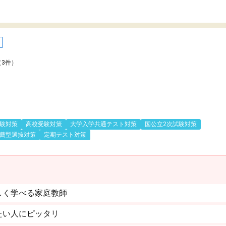
（3件）
験対策
高校受験対策
大学入学共通テスト対策
国公立2次試験対策
薦型選抜対策
定期テスト対策
しく学べる家庭教師
たい人にピッタリ