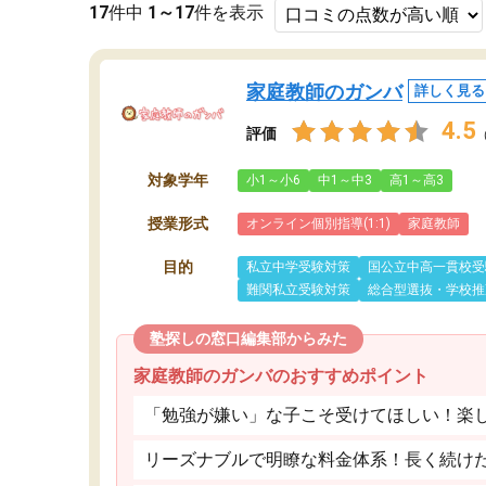
17
件中
1～17
件を表示
家庭教師のガンバ
詳しく見る
4.5
評価
対象学年
小1～小6
中1～中3
高1～高3
授業形式
オンライン個別指導(1:1)
家庭教師
目的
私立中学受験対策
国公立中高一貫校受
難関私立受験対策
総合型選抜・学校推
塾探しの窓口編集部からみた
家庭教師のガンバのおすすめポイント
「勉強が嫌い」な子こそ受けてほしい！楽
リーズナブルで明瞭な料金体系！長く続け