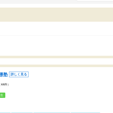
いまいち期待したものではなくふわっとした
範囲は限られており、それ
容でした。それでも明らかに本人のやる気も
進めて良いように思った。
ましたし、苦手科目が楽しくなってきたよう
りに高いため、有意義な利
ので、トウコベにお願いして良かったと思い
たが、大学生の先生からは
す。講師も合わなければチェンジできます
なく、上手い活用の仕方が
、娘は3科目ともずっと同じ先生です。
とした。学校の授業につい
いのかも。
導塾
詳しく見る
（44件）
人生