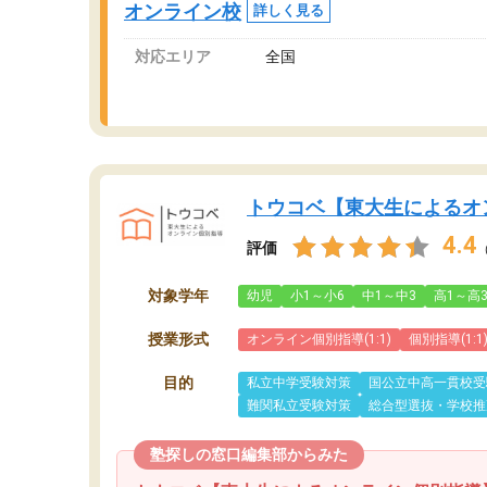
オンライン校
詳しく見る
対応エリア
全国
トウコベ【東大生によるオ
4.4
評価
対象学年
幼児
小1～小6
中1～中3
高1～高
授業形式
オンライン個別指導(1:1)
個別指導(1:1
目的
私立中学受験対策
国公立中高一貫校受
難関私立受験対策
総合型選抜・学校推
塾探しの窓口編集部からみた