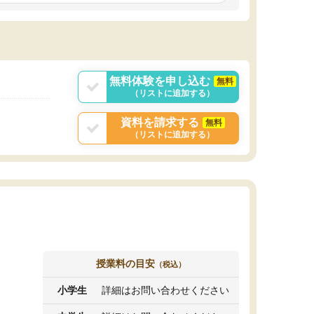
しいオリジナルのカリキュラムを提案してくれ
であれば自学自習で
ました。
1時間の代金がそれな
また24時間いつでもLINEで講師に相談できるの
用の仕方をしたかっ
で、深夜に家で勉強していて疑問や不安が生じ
これといった提案も
ても、直ぐに解消できたのは、大きなメリット
分からず辞めること
と感じました。
ていけない子にはい
無料体験を申し込む
無料
（リストに追加する）
資料を請求する
無料
（リストに追加する）
授業料の目安
（税込）
小学生
詳細はお問い合わせください