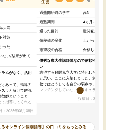
生徒
通塾開始時の学年
高3
通塾期間
4ヵ月～1年未満
1年未満
通った目的
難関私立受験対策
ト対策
偏差値の変化
上がった
かった
志望校の合格
合格した
いない/結果が出て
優秀な東大生講師陣なので信頼性や安心感が高
い
志望する難関私立大学に特化した準備をしたい
ュラムがなく、活用
と思い、ここに入塾しました。集団指導の予備
校ではどうしても自分の弱点や、志望校対策に
だけあって、指導力
マッチングしていないカリキュラムに不安を感
ラスラと解けて解説
じたからです。
庭教師ということ
投稿日：2024年02月19日
また受験のノウハウを蓄積している優秀な東大
せて指導してくれる
生講師陣をそろえていることや、完全オンライ
ラムがない。当方
：2025年08月08日
ン制というのも、ここを選んだ重要なポイント
るため、学校の教科
です。実際に入塾してみると、きめ細かいマン
な形で活用をさせて
ツーマン指導によって、自分の志望校にふさわ
間を使って進められる
よるオンライン個別指導】の口コミをもっとみる