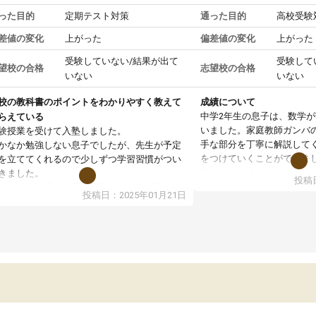
った目的
定期テスト対策
通った目的
高校受験
差値の変化
上がった
偏差値の変化
上がった
受験していない/結果が出て
受験して
望校の合格
志望校の合格
いない
いない
校の教科書のポイントをわかりやすく教えて
成績について
中学2年生の息子は、数学
らえている
いました。家庭教師ガンバ
験授業を受けて入塾しました。
手な部分を丁寧に解説して
かなか勉強しない息子でしたが、先生が予定
をつけていくことができま
を立ててくれるので少しずつ学習習慣がつい
期テストの成績が10点以上
きました。
投稿日
ても喜んでいます。
ンラインで週に一度の受講ですが、指導が無
投稿日：2025年01月21日
日も予定表に基づいて勉強したり、LINEでわ
らないところを質問できるのでとても助かっ
います。