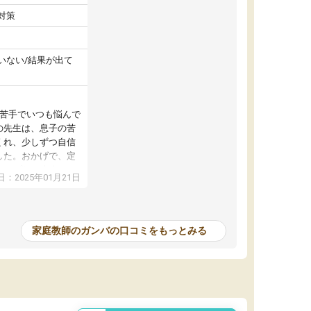
対策
いない/結果が出て
が苦手でいつも悩んで
の先生は、息子の苦
くれ、少しずつ自信
した。おかげで、定
アップし、本人もと
：2025年01月21日
家庭教師のガンバの口コミをもっとみる