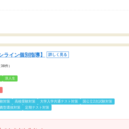
ンライン個別指導】
詳しく見る
（38件）
3
浪人生
)
験対策
高校受験対策
大学入学共通テスト対策
国公立2次試験対策
薦型選抜対策
定期テスト対策