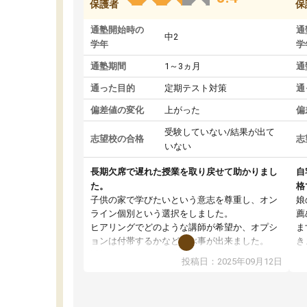
保護者
保
通塾開始時の
通
中2
学年
学
通塾期間
1～3ヵ月
通
通った目的
定期テスト対策
通
偏差値の変化
上がった
偏
受験していない/結果が出て
志望校の合格
志
いない
長期欠席で遅れた授業を取り戻せて助かりまし
自
た。
格
子供の家で学びたいという意志を尊重し、オン
娘
ライン個別という選択をしました。
薦
ヒアリングでどのような講師が希望か、オプシ
ま
ョンは付帯するかなど選ぶ事が出来ました。
き
講師とのマッチング後講師との初回ミーティン
に
投稿日：2025年09月12日
グを行い、その講師で良いか他の講師を希望す
思
るか子供との相性も見てから講師を決定する事
(
ができます。
ュ