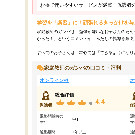
お得で使いやすいサービスが満載！保護者
学習を「楽習」に！頑張れるきっかけを与
家庭教師のガンバは、勉強が嫌いなお子さんのため
かった！」というコメントが、私たちの指導を象徴
すべてのお子さんは、本心では「できるようになりた
家庭教師のガンバの口コミ・評判
オンライン校
オ
総合評価
4.4
保護者
保
通塾開始時の
通
中1
学年
学
通塾期間
1年以上
通