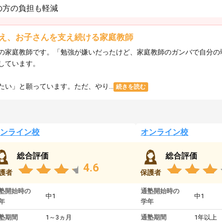
の方の負担も軽減
え、お子さんを支え続ける家庭教師
の家庭教師です。「勉強が嫌いだったけど、家庭教師のガンバで自分の
しています。
い」と願っています。ただ、やり...
続きを読む
ンライン校
オンライン校
総合評価
総合評価
4.6
護者
保護者
塾開始時の
通塾開始時の
中1
中1
年
学年
塾期間
1～3ヵ月
通塾期間
1年以上