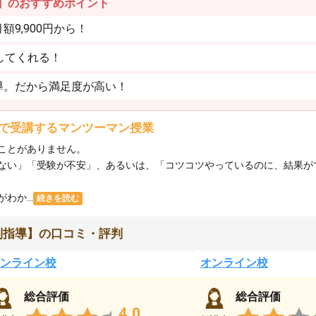
】のおすすめポイント
9,900円から！
してくれる！
導。だから満足度が高い！
で受講するマンツーマン授業
ことがありません。
ない」「受験が不安」、あるいは、「コツコツやっているのに、結果が
か...
続きを読む
別指導】の口コミ・評判
ンライン校
オンライン校
総合評価
総合評価
4.0