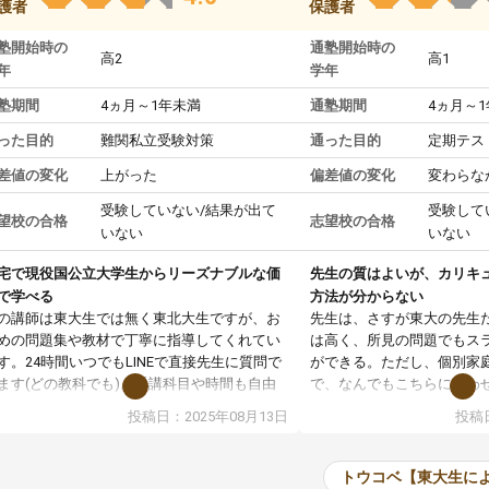
護者
保護者
塾開始時の
通塾開始時の
高2
高1
年
学年
塾期間
4ヵ月～1年未満
通塾期間
4ヵ月～
った目的
難関私立受験対策
通った目的
定期テス
差値の変化
上がった
偏差値の変化
変わらな
受験していない/結果が出て
受験して
望校の合格
志望校の合格
いない
いない
宅で現役国公立大学生からリーズナブルな価
先生の質はよいが、カリキ
で学べる
方法が分からない
の講師は東大生では無く東北大生ですが、お
先生は、さすが東大の先生
めの問題集や教材で丁寧に指導してくれてい
は高く、所見の問題でもス
す。24時間いつでもLINEで直接先生に質問で
ができる。ただし、個別家
ます(どの教科でも)。受講科目や時間も自由
で、なんでもこちらに合わ
決めれるので、個人に合った勉強ができると
のだが、具体的なカリキュ
投稿日：2025年08月13日
投稿日
います。カリキュラム相談みたいなのがあり
は、授業の先取り学習をす
有料)、受験までにどんなことをどんなスケジ
書を一緒に進めていくよう
ールでやっていくか相談したのですが、それ
いただいたが、1時間の時
トウコベ【東大生に