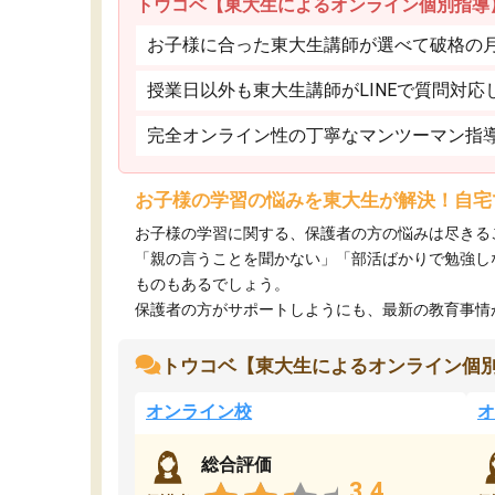
トウコベ【東大生によるオンライン個別指導
お子様に合った東大生講師が選べて破格の月額
授業日以外も東大生講師がLINEで質問対応
完全オンライン性の丁寧なマンツーマン指
お子様の学習の悩みを東大生が解決！自宅
お子様の学習に関する、保護者の方の悩みは尽きる
「親の言うことを聞かない」「部活ばかりで勉強し
ものもあるでしょう。
保護者の方がサポートしようにも、最新の教育事情がわ
トウコベ【東大生によるオンライン個
オンライン校
オ
総合評価
3.4