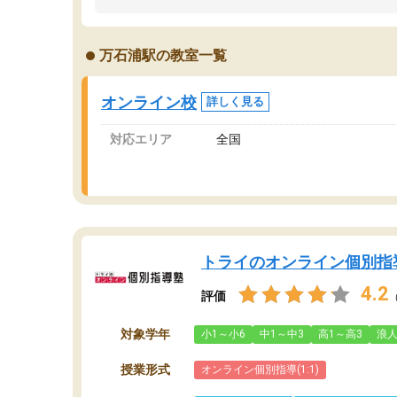
うちの子は、初回面談の講師の方で決定しまし
は
た。
内
出
万石浦駅の教室一覧
オンラインツールを使用した単語帳の共有があ
な
り宿題もそちらで出される形でした。
ま
2ヶ月で担当講師の方がお辞めになると言う事で
が
オンライン校
詳しく見る
講師変更の申し出があり、あまりに短期での変
更だった為、塾に通う事にして退会しました。
対応エリア
全国
遅れも取り戻せ、授業内容や講師の方は良かっ
たと思います。
トライのオンライン個別指
4.2
評価
対象学年
小1～小6
中1～中3
高1～高3
浪
授業形式
オンライン個別指導(1:1)