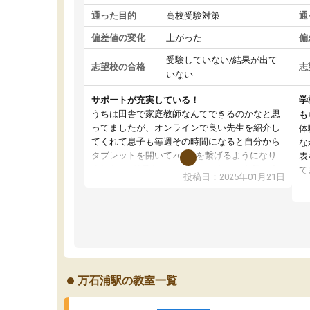
通った目的
高校受験対策
通
偏差値の変化
上がった
偏
受験していない/結果が出て
志望校の合格
志
いない
サポートが充実している！
学
うちは田舎で家庭教師なんてできるのかなと思
も
ってましたが、オンラインで良い先生を紹介し
体
てくれて息子も毎週その時間になると自分から
な
タブレットを開いてzoomを繋げるようになり
表
ました！5科目なんでもOKなのもとても気に入
て
投稿日：2025年01月21日
っています
オ
成績もだいぶ下の方でしたが、通い始めて1年ほ
い
どだった今では平均点以上の科目が増えてきま
か
した！あと1年受験まであるので無料の週末教室
て
を使用しながら頑張って欲しいと思います！
万石浦駅の教室一覧