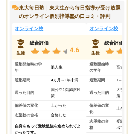
東大毎日塾｜東大生から毎日指導が受け放題
のオンライン個別指導塾の口コミ・評判
オンライン校
オンライン校
総合評価
総合評価
4.6
生徒
生徒
通塾開始時の学
通塾開始時
浪人生
高3
年
の学年
通塾期間
4ヵ月～1年未満
通塾期間
1～3ヵ月
国公立2次試験対
大学入学
通った目的
通った目的
策
策
偏差値の変化
上がった
偏差値の変
上がった
化
志望校の合格
合格した
志望校の合
受験して
自身をもって受験勉強を進められてよ
格
出ていな
かったです。