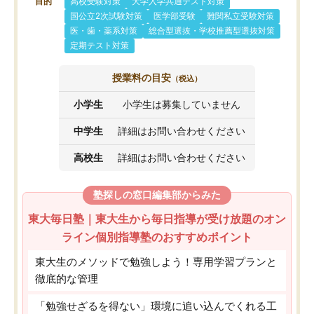
目的
高校受験対策
大学入学共通テスト対策
国公立2次試験対策
医学部受験
難関私立受験対策
医・歯・薬系対策
総合型選抜・学校推薦型選抜対策
定期テスト対策
授業料の目安
（税込）
小学生
小学生は募集していません
中学生
詳細はお問い合わせください
高校生
詳細はお問い合わせください
塾探しの窓口編集部からみた
東大毎日塾｜東大生から毎日指導が受け放題のオン
ライン個別指導塾のおすすめポイント
東大生のメソッドで勉強しよう！専用学習プランと
徹底的な管理
「勉強せざるを得ない」環境に追い込んでくれる工