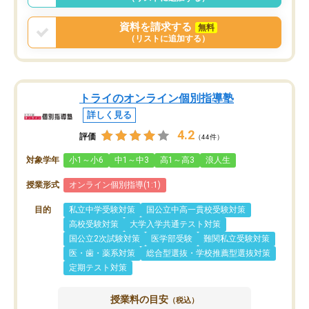
資料を請求する
無料
（リストに追加する）
トライのオンライン個別指導塾
詳しく見る
4.2
評価
（44件）
対象学年
小1～小6
中1～中3
高1～高3
浪人生
授業形式
オンライン個別指導(1:1)
目的
私立中学受験対策
国公立中高一貫校受験対策
高校受験対策
大学入学共通テスト対策
国公立2次試験対策
医学部受験
難関私立受験対策
医・歯・薬系対策
総合型選抜・学校推薦型選抜対策
定期テスト対策
授業料の目安
（税込）