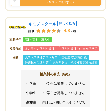
と思います。
（リストに追加する）
キミノスクール
詳しく見る
4.3
評価
（5件）
対象学年
高1～高3
浪人生
授業形式
オンライン個別指導(1:1)
個別指導(1:1)
自立型学習
目的
大学入学共通テスト対策
国公立2次試験対策
難関私立受験対策
総合型選抜・学校推薦型選抜対策
授業料の目安
（税込）
小学生
小学生は募集していません
中学生
中学生は募集していません
高校生
詳細はお問い合わせください