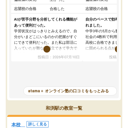
志望校の合格
合格した
志望校の合格
AIが苦手分野を分析してくれる機能が
自分のペースで効率よく
あって便利だった。
れました。
学習状況がはっきりとみえるので、自
中学3年の5月から数学・
分がいまどこにいるのかの把握がすぐ
社会の4教科で利用し、偏
にできて便利だった。また私は部活に
高校に合格できました。
入っていたが難なく両立できて学力で
に固められる点が魅力で
も部活でも結果を残すことができてよ
れる「ウォームアップ」
投稿日：2026年07月10日
投稿日：20
かった。また問題演習の際に、自分が
項目のおかげで、手軽に
一度間違えた問題を繰り返し学習でき
せられます。何度も間違
たので苦手だった英語の克服につなが
「特訓」項目で徹底的に
った点もよかった。ただAIをアピール
め、苦手克服に非常に役
して活用するのは良かった点もあった
また、その日の勉強時間
が、自分で自分の管理ができない人に
元数が可視化されるので
atama＋ オンライン塾の口コミをもっとみる
とっては難しい部分もあるのではない
しながら意欲的に取り組
かと思った。
常に効果を実感している
になった現在も大学受験
和渕駅の教室一覧
して利用しており、自信
すめできる塾です。
本校
詳しく見る