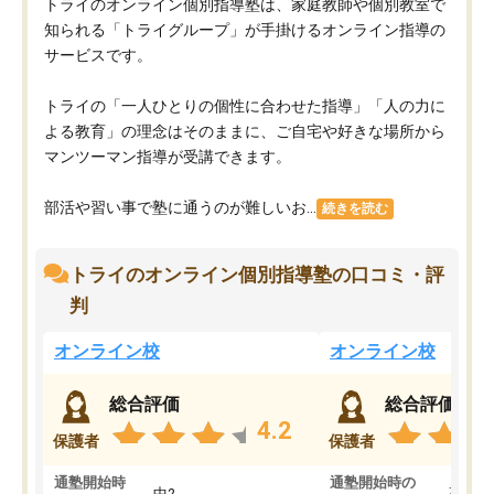
トライのオンライン個別指導塾は、家庭教師や個別教室で
知られる「トライグループ」が手掛けるオンライン指導の
サービスです。
トライの「一人ひとりの個性に合わせた指導」「人の力に
よる教育」の理念はそのままに、ご自宅や好きな場所から
マンツーマン指導が受講できます。
部活や習い事で塾に通うのが難しいお...
続きを読む
トライのオンライン個別指導塾の口コミ・評
判
オンライン校
オンライン校
総合評価
総合評価
4.2
保護者
保護者
通塾開始時
通塾開始時の
中2
高3