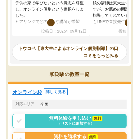
子供の家で学びたいという意志を尊重
娘の講師は東大生では無
し、オンライン個別という選択をしま
すが、お薦めの問題集や
した。
指導してくれています。2
ヒアリングでどのような講師が希望
もLINEで直接先生に質問
か、オプションは付帯するかなど選ぶ
教科でも)。受講科目や
投稿日：2025年09月12日
投稿日：20
事が出来ました。
めれるので、個人に合っ
講師とのマッチング後講師との初回ミ
ると思います。カリキュ
ーティングを行い、その講師で良いか
いなのがあり(有料)、受
トウコベ【東大生によるオンライン個別指導】の口
他の講師を希望するか子供との相性も
ことをどんなスケジュー
コミをもっとみる
見てから講師を決定する事ができま
くか相談したのですが、
す。
ち期待したものではなく
うちの子は、初回面談の講師の方で決
内容でした。それでも明
和渕駅の教室一覧
定しました。
やる気も出ましたし、苦
くなってきたようなので
オンラインツールを使用した単語帳の
お願いして良かったと思
オンライン校
詳しく見る
共有があり宿題もそちらで出される形
も合わなければチェンジ
でした。
娘は3科目ともずっと同
対応エリア
全国
2ヶ月で担当講師の方がお辞めになると
言う事で講師変更の申し出があり、あ
無料体験を申し込む
無料
まりに短期での変更だった為、塾に通
（リストに追加する）
う事にして退会しました。遅れも取り
戻せ、授業内容や講師の方は良かった
資料を請求する
無料