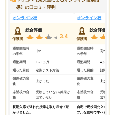
トウコベ【東大生によるオンライン個別指
導】の口コミ・評判
オンライン校
オンライン校
総合評価
総合評価
3.4
保護者
保護者
通塾開始時
通塾開始時
中2
高2
の学年
の学年
通塾期間
1～3ヵ月
通塾期間
4ヵ月～1
通った目的
定期テスト対策
通った目的
難関私立
偏差値の変
偏差値の変
上がった
上がった
化
化
志望校の合
受験していない/結果が
志望校の合
受験して
格
出ていない
格
出ていな
長期欠席で遅れた授業を取り戻せて助
自宅で現役国公立大学生
かりました。
ブルな価格で学べる