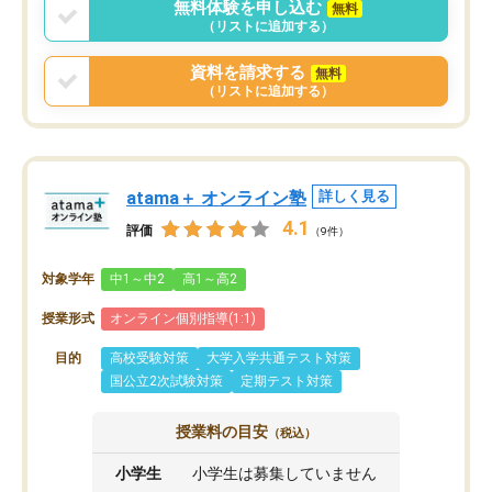
無料体験を申し込む
無料
（リストに追加する）
資料を請求する
無料
（リストに追加する）
atama＋ オンライン塾
詳しく見る
4.1
評価
（9件）
対象学年
中1～中2
高1～高2
授業形式
オンライン個別指導(1:1)
目的
高校受験対策
大学入学共通テスト対策
国公立2次試験対策
定期テスト対策
授業料の目安
（税込）
小学生
小学生は募集していません