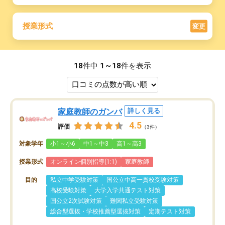
授業形式
変更
18
件中
1～18
件を表示
家庭教師のガンバ
詳しく見る
4.5
評価
（3件）
対象学年
小1～小6
中1～中3
高1～高3
授業形式
オンライン個別指導(1:1)
家庭教師
目的
私立中学受験対策
国公立中高一貫校受験対策
高校受験対策
大学入学共通テスト対策
国公立2次試験対策
難関私立受験対策
総合型選抜・学校推薦型選抜対策
定期テスト対策