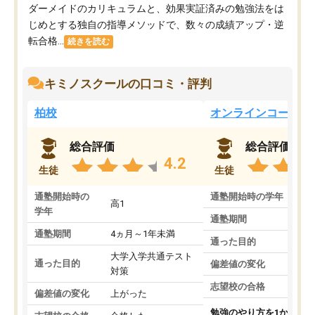
ダーメイドのカリキュラムと、効果実証済みの勉強法をは
じめとする独自の指導メソッドで、数々の成績アップ・逆
転合格...
続きを読む
キミノスクールの口コミ・評判
柏校
オンラインコース
総合評価
総合評価
4.2
生徒
生徒
通塾開始時の
通塾開始時の学年
中
高1
学年
通塾期間
通塾期間
4ヵ月～1年未満
通った目的
大学入学共通テスト
通った目的
偏差値の変化
対策
志望校の合格
偏差値の変化
上がった
勉強のやり方を1から教