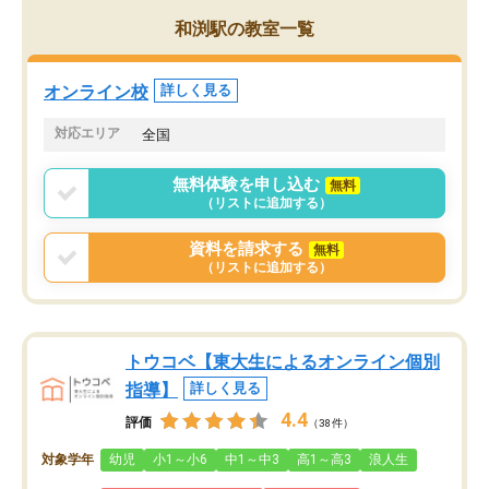
がら頑張って欲しいと思います！
和渕駅の教室一覧
オンライン校
詳しく見る
対応エリア
全国
無料体験を申し込む
無料
（リストに追加する）
資料を請求する
無料
（リストに追加する）
トウコベ【東大生によるオンライン個別
指導】
詳しく見る
4.4
評価
（38件）
対象学年
幼児
小1～小6
中1～中3
高1～高3
浪人生