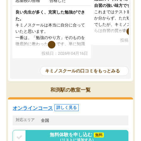
志望校の合格
合格した
自習の強い味方です。
これまではテスト前に何
良い先生が多く、充実した勉強ができ
か分からず、ただ机に座
た。
でしたが、キミノスクー
キミノスクールは本当に自分に合って
らは自習の質が劇的に変
いたと思います。
先生が毎日何をすべきか
一番は、「勉強のやり方」そのものを
投稿日：20
を明確にしてくれるので
徹底的に教わったことです。単に知識
ずに学習に取り組めるよ
を詰め込むのではなく、自学自習の習
投稿日：2026年04月16日
が一番の収穫です。
慣が身につくよう並走してくれるの
授業で教えてもらうとい
で、通塾日以外も机に向かうのが苦で
の仕方をコーチングして
はなくなりました。
キミノスクールの口コミをもっとみる
ルなので、家での学習習
身につきました。結果と
講師の方との距離も近く、親身なコー
た英語の偏差値が10以上
チングのおかげで、停滞期もモチベー
和渕駅の教室一覧
していた公立高校に無事
ションを維持できました。「やらされ
た。自分から学ぶ姿勢を
る勉強」から「目標のための勉強」へ
たい家庭には本当におす
意識が変わったことが、目標校への合
オンラインコース
詳しく見る
思います。
格に繋がったと思います。
対応エリア
全国
無料体験を申し込む
無料
（リストに追加する）