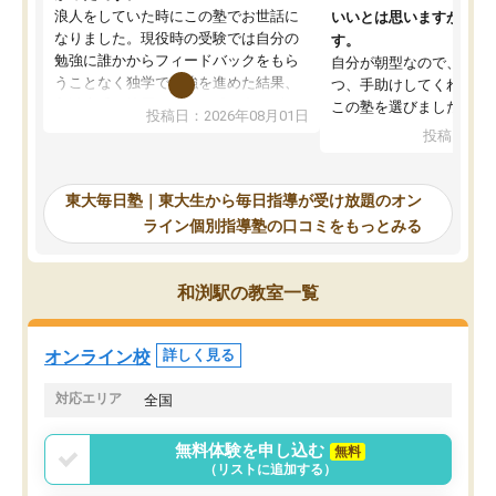
浪人をしていた時にこの塾でお世話に
いいとは思いますが、料
なりました。現役時の受験では自分の
す。
勉強に誰かからフィードバックをもら
自分が朝型なので、自習
うことなく独学で勉強を進めた結果、
つ、手助けしてくれる設
入試本番に地歴の学習が間に合わず不
この塾を選びました。
投稿日：2026年08月01日
合格となってしまいました。その経験
投稿日：20
を踏まえ、浪人が決まった際に勉強計
画を考えてもらえる塾を探した結果、
東大毎日塾にたどり着きました。学習
東大毎日塾｜東大生から毎日指導が受け放題のオン
の長期計画や日々の勉強のやり方につ
ライン個別指導塾の口コミをもっとみる
いて客観的なアドバイスをいただけた
ので、自信をもって受験勉強を進める
ことができました。自分のように勉強
和渕駅の教室一覧
のやり方や進捗管理で苦労している方
には特におすすめしたい塾です。
オンライン校
詳しく見る
対応エリア
全国
無料体験を申し込む
無料
（リストに追加する）