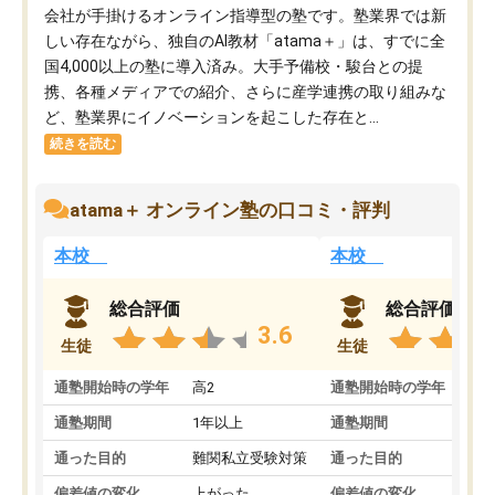
会社が手掛けるオンライン指導型の塾です。塾業界では新
しい存在ながら、独自のAI教材「atama＋」は、すでに全
国4,000以上の塾に導入済み。大手予備校・駿台との提
携、各種メディアでの紹介、さらに産学連携の取り組みな
ど、塾業界にイノベーションを起こした存在と...
続きを読む
atama＋ オンライン塾の口コミ・評判
本校
本校
総合評価
総合評価
3.6
生徒
生徒
通塾開始時の学年
高2
通塾開始時の学年
中
通塾期間
1年以上
通塾期間
通った目的
難関私立受験対策
通った目的
偏差値の変化
上がった
偏差値の変化