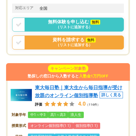
対応エリア
全国
無料体験を申し込む
無料
（リストに追加する）
資料を請求する
無料
（リストに追加する）
キャンペーン対象塾
塾探しの窓口から入塾すると
入塾金1万円OFF
東大毎日塾｜東大生から毎日指導が受け
放題のオンライン個別指導塾
詳しく見る
4.0
評価
（116件）
対象学年
中1～中3
高1～高3
浪人生
授業形式
オンライン個別指導(1:1)
個別指導(1:1)