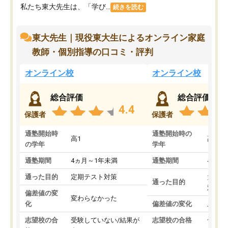
私たち東大先生は、「学び...
続きを読む
東大先生｜現役東大生によるオンライン家庭
教師・個別指導の口コミ・評判
オンライン校
オンライン校
総合評価
総合評価
4.4
保護者
保護者
通塾開始時
通塾開始時の
高1
高3
の学年
学年
通塾期間
4ヵ月～1年未満
通塾期間
4ヵ月
通った目的
定期テスト対策
大学入
通った目的
対策
偏差値の変
変わらなかった
化
偏差値の変化
上がっ
志望校の合
受験していない/結果が
志望校の合格
合格し