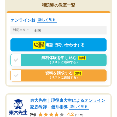
を的確に指導いただき、子どももびっ
思い切って入塾してよか
和渕駅の教室一覧
くりするほど楽しんでやる気を持って
塾を受けています。狙い通り、少しず
つ成績も上がり、苦手意識も無くなっ
オンライン校
詳しく見る
てきたので、さらに苦手な数学も追加
でお願いしました。来年の高校受験に
対応エリア
全国
向けて頑張っています。
通話
電話で問い合わせする
無料
無料体験を申し込む
無料
（リストに追加する）
資料を請求する
無料
（リストに追加する）
東大先生｜現役東大生によるオンライン
家庭教師・個別指導
詳しく見る
4.2
評価
（10件）