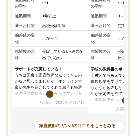
中1
中1
の学年
の学年
通塾期間
1年以上
通塾期間
1～3ヵ月
通った目的
高校受験対策
通った目的
定期テス
偏差値の変
偏差値の変
上がった
上がった
化
化
志望校の合
受験していない/結果が
志望校の合
受験して
格
出ていない
格
出ていな
サポートが充実している！
学校の教科書のポイント
うちは田舎で家庭教師なんてできるの
く教えてもらえている
かなと思ってましたが、オンラインで
体験授業を受けて入塾し
良い先生を紹介してくれて息子も毎週
なかなか勉強しない息子
その時間になると自分からタブレット
生が予定表を立ててくれ
を開いてzoomを繋げるようになりまし
つ学習習慣がついてきま
投稿日：2025年01月21日
た！5科目なんでもOKなのもとても気
オンラインで週に一度の
投稿日：20
に入っています
指導が無い日も予定表に
成績もだいぶ下の方でしたが、通い始
したり、LINEでわから
めて1年ほどだった今では平均点以上の
問できるのでとても助か
家庭教師のガンバの口コミをもっとみる
科目が増えてきました！あと1年受験ま
であるので無料の週末教室を使用しな