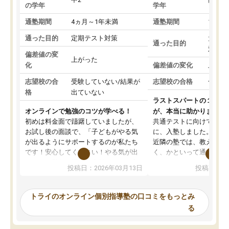
の学年
学年
通塾期間
4ヵ月～1年未満
通塾期間
1～3
通った目的
定期テスト対策
大学入
通った目的
対策
偏差値の変
上がった
化
偏差値の変化
上がっ
志望校の合
受験していない/結果が
志望校の合格
合格し
格
出ていない
ラストスパートの１か月
オンラインで勉強のコツが学べる！
が、本当に助かりました
初めは料金面で躊躇していましたが、
共通テストに向けての追
お試し後の面談で、「子どもがやる気
に、入塾しました。田舎
が出るようにサポートするのが私たち
近隣の塾では、教えても
です！安心してください！やる気が出
く、かといって通うには
ないのは私たち講師の責任です」と言
が、トライならオンライ
投稿日：2026年03月13日
投稿日：20
ってくださり、確かに！と考えて、思
可能なので本当に助かり
い切って入塾しました。英語が苦手だ
テストの内容重視でした
ったんですが、学生の先生から学ぶこ
らないところをピンポイ
トライのオンライン個別指導塾の口コミをもっとみ
とで、勉強のコツみたいなものをつか
頂いて、とてもわかりや
る
み、徐々に成績が上がったらいいなと
していました。一生を左
思っていました。何が今足りないのか
スト、多少お金がかかっ