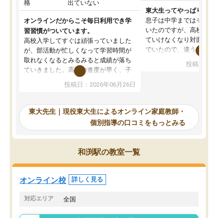
格
出ていない
東大生ってやっぱりすご
息子は中学まではそこそ
オンラインだからこそ毎日利用でき学
いたのですが、高校に入
習習慣がついています。
ていけなくなり対面の塾
高校入学してすぐは頑張っていました
でいたので、違うアプロ
が、部活動が忙しくなって学習時間が
考えて入りました。地元
取れなくなるとみるみると成績が落ち
投稿日：20
で、当初は模試でD判定
ていきました。高校の進度が早く、子
していたのですが、やは
供も家に帰って勉強の話すると嫌な反
投稿日：2026年06月26日
験勉強に詳しく、先生か
応を示します。東大先生にお願いして
受け合格できました。ま
からは効率的な計画を先生が立ててく
自習室が毎日使えていつ
れるので、親としても安心です。毎日
東大先生｜現役東大生によるオンライン家庭教師・
るのが心強かったようで
使える自習室とかもあり、わからない
個別指導の口コミをもっとみる
謝です。
ところがあれば先生が回答してくれる
のも重宝しています。
和渕駅の教室一覧
オンライン校
詳しく見る
対応エリア
全国