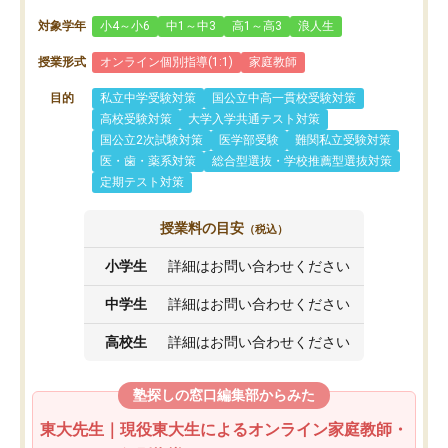
対象学年
小4～小6
中1～中3
高1～高3
浪人生
授業形式
オンライン個別指導(1:1)
家庭教師
目的
私立中学受験対策
国公立中高一貫校受験対策
高校受験対策
大学入学共通テスト対策
国公立2次試験対策
医学部受験
難関私立受験対策
医・歯・薬系対策
総合型選抜・学校推薦型選抜対策
定期テスト対策
授業料の目安
（税込）
小学生
詳細はお問い合わせください
中学生
詳細はお問い合わせください
高校生
詳細はお問い合わせください
塾探しの窓口編集部からみた
東大先生｜現役東大生によるオンライン家庭教師・