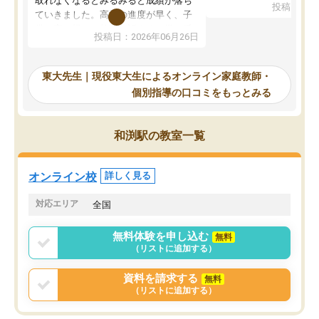
取れなくなるとみるみると成績が落ち
投稿日：20
で、当初は模試でD判定
ていきました。高校の進度が早く、子
していたのですが、やは
供も家に帰って勉強の話すると嫌な反
投稿日：2026年06月26日
験勉強に詳しく、先生か
応を示します。東大先生にお願いして
受け合格できました。ま
からは効率的な計画を先生が立ててく
自習室が毎日使えていつ
れるので、親としても安心です。毎日
東大先生｜現役東大生によるオンライン家庭教師・
るのが心強かったようで
使える自習室とかもあり、わからない
個別指導の口コミをもっとみる
謝です。
ところがあれば先生が回答してくれる
のも重宝しています。
和渕駅の教室一覧
オンライン校
詳しく見る
対応エリア
全国
無料体験を申し込む
無料
（リストに追加する）
資料を請求する
無料
（リストに追加する）