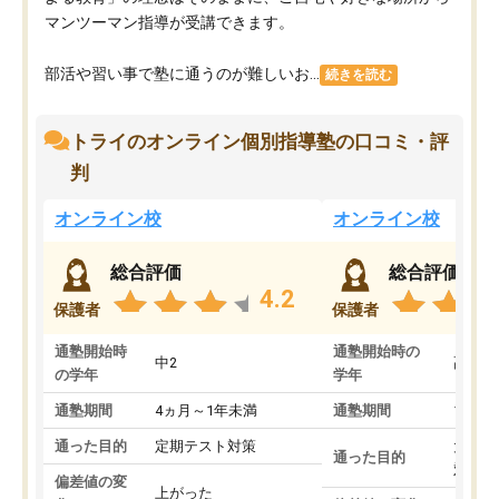
マンツーマン指導が受講できます。
部活や習い事で塾に通うのが難しいお...
続きを読む
トライのオンライン個別指導塾の口コミ・評
判
オンライン校
オンライン校
総合評価
総合評価
4.2
保護者
保護者
通塾開始時
通塾開始時の
中2
高3
の学年
学年
通塾期間
4ヵ月～1年未満
通塾期間
1～3
通った目的
定期テスト対策
大学入
通った目的
対策
偏差値の変
上がった