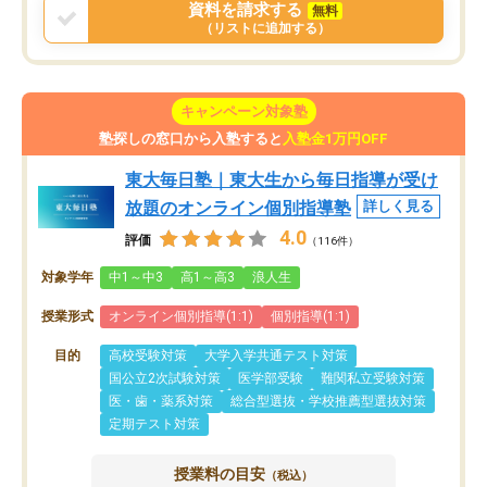
資料を請求する
無料
（リストに追加する）
キャンペーン対象塾
塾探しの窓口から入塾すると
入塾金1万円OFF
東大毎日塾｜東大生から毎日指導が受け
放題のオンライン個別指導塾
詳しく見る
4.0
評価
（116件）
対象学年
中1～中3
高1～高3
浪人生
授業形式
オンライン個別指導(1:1)
個別指導(1:1)
目的
高校受験対策
大学入学共通テスト対策
国公立2次試験対策
医学部受験
難関私立受験対策
医・歯・薬系対策
総合型選抜・学校推薦型選抜対策
定期テスト対策
授業料の目安
（税込）