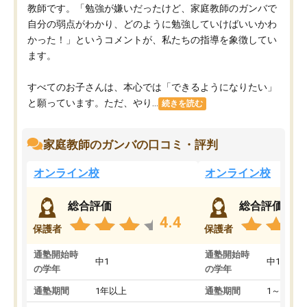
教師です。「勉強が嫌いだったけど、家庭教師のガンバで
自分の弱点がわかり、どのように勉強していけばいいかわ
かった！」というコメントが、私たちの指導を象徴してい
ます。
すべてのお子さんは、本心では「できるようになりたい」
と願っています。ただ、やり...
続きを読む
家庭教師のガンバの口コミ・評判
オンライン校
オンライン校
総合評価
総合評価
4.4
保護者
保護者
通塾開始時
通塾開始時
中1
中1
の学年
の学年
通塾期間
1年以上
通塾期間
1～3ヵ月