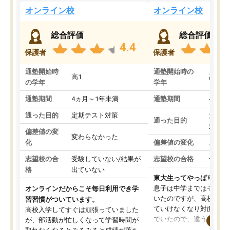
オンライン校
オンライン校
総合評価
総合評価
4.4
保護者
保護者
通塾開始時
通塾開始時の
高1
高3
の学年
学年
通塾期間
4ヵ月～1年未満
通塾期間
4ヵ月
通った目的
定期テスト対策
大学入
通った目的
対策
偏差値の変
変わらなかった
化
偏差値の変化
上がっ
志望校の合
受験していない/結果が
志望校の合格
合格し
格
出ていない
東大生ってやっぱりすご
息子は中学まではそこそ
オンラインだからこそ毎日利用でき学
いたのですが、高校に入
習習慣がついています。
ていけなくなり対面の塾
高校入学してすぐは頑張っていました
でいたので、違うアプロ
が、部活動が忙しくなって学習時間が
考えて入りました。地元