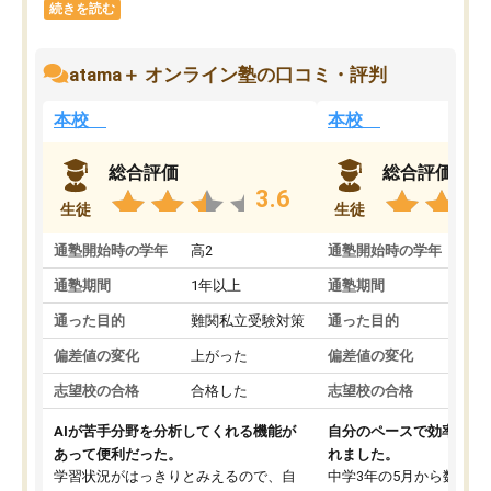
続きを読む
atama＋ オンライン塾の口コミ・評判
本校
本校
総合評価
総合評価
3.6
生徒
生徒
通塾開始時の学年
高2
通塾開始時の学年
中
通塾期間
1年以上
通塾期間
通った目的
難関私立受験対策
通った目的
偏差値の変化
上がった
偏差値の変化
志望校の合格
合格した
志望校の合格
AIが苦手分野を分析してくれる機能が
自分のペースで効率よく
あって便利だった。
れました。
学習状況がはっきりとみえるので、自
中学3年の5月から数学・