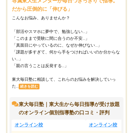
専属東大生メンターが毎日つきっきりで指導。
だから圧倒的に「伸びる」
こんなお悩み、ありませんか？
「部活やスマホに夢中で、勉強しない…」
「このままで受験に間に合うのか不安…」
「真面目にやっているのに、なぜか伸びない…」
「課題が多すぎて、何から手をつければいいのか分からな
い…」
「親の言うことは反発する…」
東大毎日塾に相談して、これらのお悩みを解決していっ
た...
続きを読む
東大毎日塾｜東大生から毎日指導が受け放題
のオンライン個別指導塾の口コミ・評判
オンライン校
オンライン校