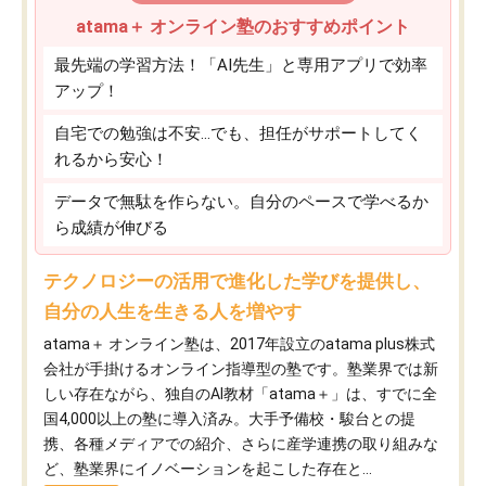
atama＋ オンライン塾のおすすめポイント
最先端の学習方法！「AI先生」と専用アプリで効率
アップ！
自宅での勉強は不安…でも、担任がサポートしてく
れるから安心！
データで無駄を作らない。自分のペースで学べるか
ら成績が伸びる
テクノロジーの活用で進化した学びを提供し、
自分の人生を生きる人を増やす
atama＋ オンライン塾は、2017年設立のatama plus株式
会社が手掛けるオンライン指導型の塾です。塾業界では新
しい存在ながら、独自のAI教材「atama＋」は、すでに全
国4,000以上の塾に導入済み。大手予備校・駿台との提
携、各種メディアでの紹介、さらに産学連携の取り組みな
ど、塾業界にイノベーションを起こした存在と...