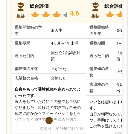
総合評価
総合評価
4.6
生徒
生徒
通塾開始時の学
通塾開始時
浪人生
高3
年
の学年
通塾期間
4ヵ月～1年未満
通塾期間
1～3ヵ月
国公立2次試験対
大学入学
通った目的
通った目的
策
策
偏差値の変化
上がった
偏差値の変
上がった
化
志望校の合格
合格した
志望校の合
受験して
自身をもって受験勉強を進められてよ
格
出ていな
かったです。
浪人をしていた時にこの塾でお世話に
いいとは思いますが、料
なりました。現役時の受験では自分の
す。
勉強に誰かからフィードバックをもら
自分が朝型なので、自習
うことなく独学で勉強を進めた結果、
つ、手助けしてくれる設
入試本番に地歴の学習が間に合わず不
この塾を選びました。
投稿日：2026年08月01日
合格となってしまいました。その経験
投稿日：20