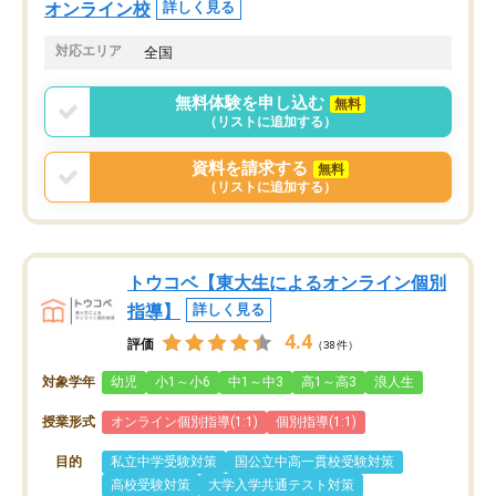
オンライン校
詳しく見る
対応エリア
全国
無料体験を申し込む
無料
（リストに追加する）
資料を請求する
無料
（リストに追加する）
トウコベ【東大生によるオンライン個別
指導】
詳しく見る
4.4
評価
（38件）
対象学年
幼児
小1～小6
中1～中3
高1～高3
浪人生
授業形式
オンライン個別指導(1:1)
個別指導(1:1)
目的
私立中学受験対策
国公立中高一貫校受験対策
高校受験対策
大学入学共通テスト対策