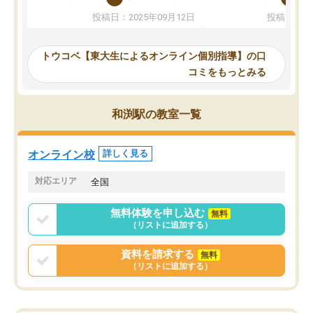
か、オプションは付帯するかなど選ぶ
教科でも)。受講科目や
投稿日：2025年09月12日
投稿日：20
事が出来ました。
めれるので、個人に合っ
講師とのマッチング後講師との初回ミ
ると思います。カリキュ
ーティングを行い、その講師で良いか
いなのがあり(有料)、受
トウコベ【東大生によるオンライン個別指導】の口
他の講師を希望するか子供との相性も
ことをどんなスケジュー
コミをもっとみる
見てから講師を決定する事ができま
くか相談したのですが、
す。
ち期待したものではなく
うちの子は、初回面談の講師の方で決
内容でした。それでも明
和渕駅の教室一覧
定しました。
やる気も出ましたし、苦
くなってきたようなので
オンラインツールを使用した単語帳の
お願いして良かったと思
オンライン校
詳しく見る
共有があり宿題もそちらで出される形
も合わなければチェンジ
でした。
娘は3科目ともずっと同
対応エリア
全国
2ヶ月で担当講師の方がお辞めになると
言う事で講師変更の申し出があり、あ
無料体験を申し込む
無料
まりに短期での変更だった為、塾に通
（リストに追加する）
う事にして退会しました。遅れも取り
戻せ、授業内容や講師の方は良かった
資料を請求する
無料
と思います。
（リストに追加する）