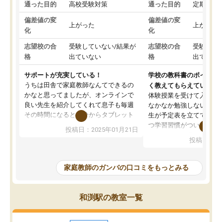
通った目的
高校受験対策
通った目的
定期テス
偏差値の変
偏差値の変
上がった
上がった
化
化
志望校の合
受験していない/結果が
志望校の合
受験して
格
出ていない
格
出ていな
サポートが充実している！
学校の教科書のポイント
うちは田舎で家庭教師なんてできるの
く教えてもらえている
かなと思ってましたが、オンラインで
体験授業を受けて入塾し
良い先生を紹介してくれて息子も毎週
なかなか勉強しない息子
その時間になると自分からタブレット
生が予定表を立ててくれ
を開いてzoomを繋げるようになりまし
つ学習習慣がついてきま
投稿日：2025年01月21日
た！5科目なんでもOKなのもとても気
オンラインで週に一度の
投稿日：20
に入っています
指導が無い日も予定表に
成績もだいぶ下の方でしたが、通い始
したり、LINEでわから
めて1年ほどだった今では平均点以上の
問できるのでとても助か
家庭教師のガンバの口コミをもっとみる
科目が増えてきました！あと1年受験ま
であるので無料の週末教室を使用しな
がら頑張って欲しいと思います！
和渕駅の教室一覧