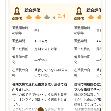
総合評価
総合評価
3.4
保護者
保護者
通塾開始時
通塾開始時
中2
高2
の学年
の学年
通塾期間
1～3ヵ月
通塾期間
4ヵ月～1
通った目的
定期テスト対策
通った目的
難関私立
偏差値の変
偏差値の変
上がった
上がった
化
化
志望校の合
受験していない/結果が
志望校の合
受験して
格
出ていない
格
出ていな
長期欠席で遅れた授業を取り戻せて助
自宅で現役国公立大学生
かりました。
ブルな価格で学べる
子供の家で学びたいという意志を尊重
娘の講師は東大生では無
し、オンライン個別という選択をしま
すが、お薦めの問題集や
した。
指導してくれています。2
ヒアリングでどのような講師が希望
もLINEで直接先生に質問