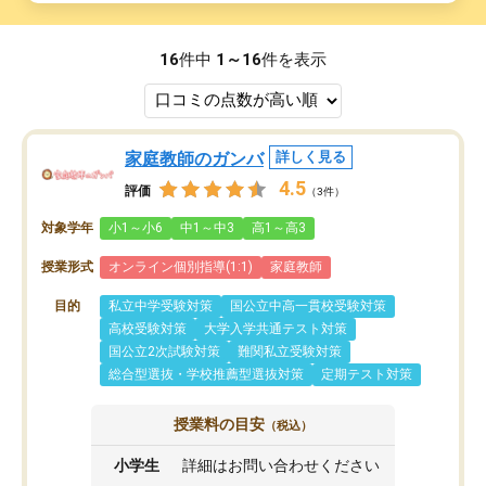
16
件中
1～16
件を表示
家庭教師のガンバ
詳しく見る
4.5
評価
（3件）
対象学年
小1～小6
中1～中3
高1～高3
授業形式
オンライン個別指導(1:1)
家庭教師
目的
私立中学受験対策
国公立中高一貫校受験対策
高校受験対策
大学入学共通テスト対策
国公立2次試験対策
難関私立受験対策
総合型選抜・学校推薦型選抜対策
定期テスト対策
授業料の目安
（税込）
小学生
詳細はお問い合わせください