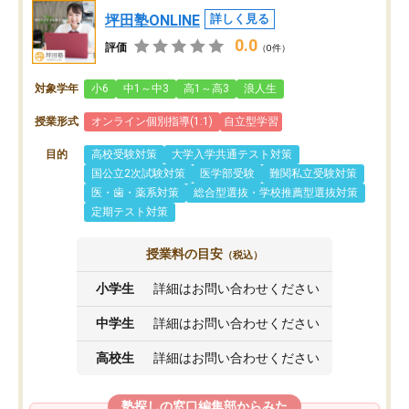
坪田塾ONLINE
詳しく見る
0.0
評価
（0件）
対象学年
小6
中1～中3
高1～高3
浪人生
授業形式
オンライン個別指導(1:1)
自立型学習
目的
高校受験対策
大学入学共通テスト対策
国公立2次試験対策
医学部受験
難関私立受験対策
医・歯・薬系対策
総合型選抜・学校推薦型選抜対策
定期テスト対策
授業料の目安
（税込）
小学生
詳細はお問い合わせください
中学生
詳細はお問い合わせください
高校生
詳細はお問い合わせください
塾探しの窓口編集部からみた