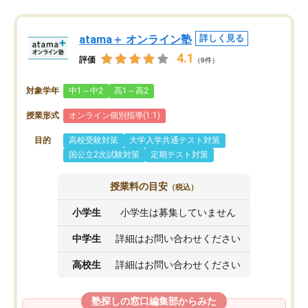
atama＋ オンライン塾
詳しく見る
4.1
評価
（9件）
対象学年
中1～中2
高1～高2
授業形式
オンライン個別指導(1:1)
目的
高校受験対策
大学入学共通テスト対策
国公立2次試験対策
定期テスト対策
授業料の目安
（税込）
小学生
小学生は募集していません
中学生
詳細はお問い合わせください
高校生
詳細はお問い合わせください
塾探しの窓口編集部からみた