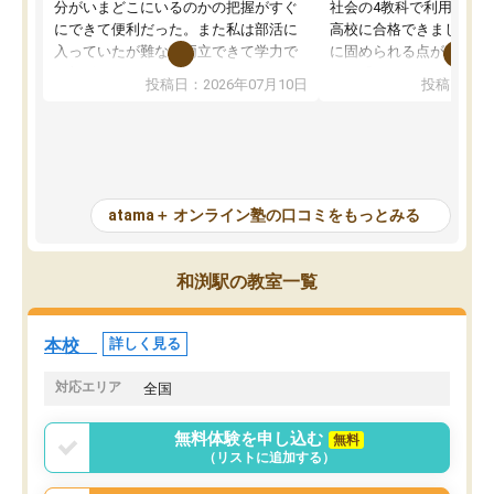
分がいまどこにいるのかの把握がすぐ
社会の4教科で利用し、偏
にできて便利だった。また私は部活に
高校に合格できました。
入っていたが難なく両立できて学力で
に固められる点が魅力で
も部活でも結果を残すことができてよ
れる「ウォームアップ」
投稿日：2026年07月10日
投稿日：20
かった。また問題演習の際に、自分が
項目のおかげで、手軽に
一度間違えた問題を繰り返し学習でき
せられます。何度も間違
たので苦手だった英語の克服につなが
「特訓」項目で徹底的に
った点もよかった。ただAIをアピール
め、苦手克服に非常に役
して活用するのは良かった点もあった
また、その日の勉強時間
が、自分で自分の管理ができない人に
元数が可視化されるので
atama＋ オンライン塾の口コミをもっとみる
とっては難しい部分もあるのではない
しながら意欲的に取り組
かと思った。
常に効果を実感している
になった現在も大学受験
和渕駅の教室一覧
して利用しており、自信
すめできる塾です。
本校
詳しく見る
対応エリア
全国
無料体験を申し込む
無料
（リストに追加する）