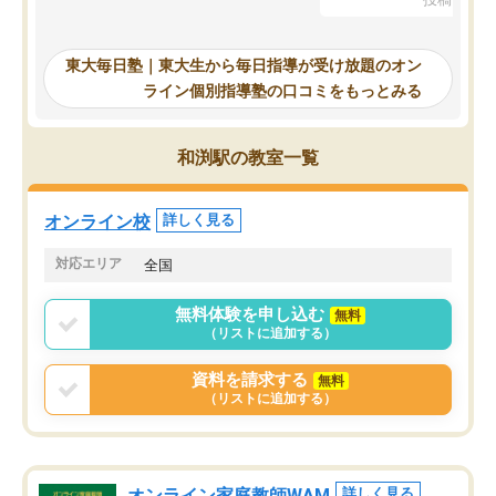
を踏まえ、浪人が決まった際に勉強計
画を考えてもらえる塾を探した結果、
東大毎日塾にたどり着きました。学習
東大毎日塾｜東大生から毎日指導が受け放題のオン
の長期計画や日々の勉強のやり方につ
ライン個別指導塾の口コミをもっとみる
いて客観的なアドバイスをいただけた
ので、自信をもって受験勉強を進める
ことができました。自分のように勉強
和渕駅の教室一覧
のやり方や進捗管理で苦労している方
には特におすすめしたい塾です。
オンライン校
詳しく見る
対応エリア
全国
無料体験を申し込む
無料
（リストに追加する）
資料を請求する
無料
（リストに追加する）
オンライン家庭教師WAM
詳しく見る