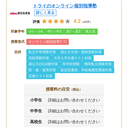
トライのオンライン個別指導塾
詳しく見る
4.2
評価
（44件）
対象学年
小1～小6
中1～中3
高1～高3
浪人生
授業形式
オンライン個別指導(1:1)
目的
私立中学受験対策
国公立中高一貫校受験対策
高校受験対策
大学入学共通テスト対策
国公立2次試験対策
医学部受験
難関私立受験対策
医・歯・薬系対策
総合型選抜・学校推薦型選抜対策
定期テスト対策
授業料の目安
（税込）
小学生
詳細はお問い合わせください
中学生
詳細はお問い合わせください
高校生
詳細はお問い合わせください