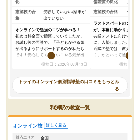
化
偏差値の変化
上がっ
志望校の合
受験していない/結果が
志望校の合格
合格し
格
出ていない
ラストスパートの１か月
オンラインで勉強のコツが学べる！
が、本当に助かりました
初めは料金面で躊躇していましたが、
共通テストに向けての追
お試し後の面談で、「子どもがやる気
に、入塾しました。田舎
が出るようにサポートするのが私たち
近隣の塾では、教えても
です！安心してください！やる気が出
く、かといって通うには
ないのは私たち講師の責任です」と言
が、トライならオンライ
投稿日：2026年03月13日
投稿日：20
ってくださり、確かに！と考えて、思
可能なので本当に助かり
い切って入塾しました。英語が苦手だ
テストの内容重視でした
ったんですが、学生の先生から学ぶこ
らないところをピンポイ
トライのオンライン個別指導塾の口コミをもっとみ
とで、勉強のコツみたいなものをつか
頂いて、とてもわかりや
る
み、徐々に成績が上がったらいいなと
していました。一生を左
思っていました。何が今足りないのか
スト、多少お金がかかっ
を的確に指導いただき、子どももびっ
思い切って入塾してよか
和渕駅の教室一覧
くりするほど楽しんでやる気を持って
塾を受けています。狙い通り、少しず
つ成績も上がり、苦手意識も無くなっ
オンライン校
詳しく見る
てきたので、さらに苦手な数学も追加
でお願いしました。来年の高校受験に
対応エリア
全国