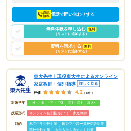
向けて頑張っています。
通話
電話で問い合わせする
無料
無料体験を申し込む
無料
（リストに追加する）
資料を請求する
無料
（リストに追加する）
東大先生｜現役東大生によるオンライン
家庭教師・個別指導
詳しく見る
4.2
評価
（10件）
対象学年
小4～小6
中1～中3
高1～高3
浪人生
授業形式
オンライン個別指導(1:1)
家庭教師
目的
私立中学受験対策
国公立中高一貫校受験対策
高校受験対策
大学入学共通テスト対策