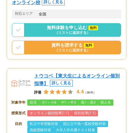
オンライン校
詳しく見る
対応エリア
全国
無料体験を申し込む
無料
（リストに追加する）
資料を請求する
無料
（リストに追加する）
トウコベ【東大生によるオンライン個別
指導】
詳しく見る
4.4
評価
（38件）
対象学年
幼児
小1～小6
中1～中3
高1～高3
浪人生
授業形式
オンライン個別指導(1:1)
個別指導(1:1)
目的
私立中学受験対策
国公立中高一貫校受験対策
高校受験対策
大学入学共通テスト対策