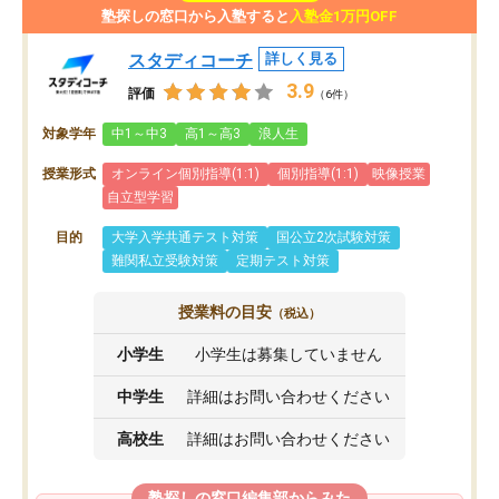
塾探しの窓口から入塾すると
入塾金1万円OFF
スタディコーチ
詳しく見る
3.9
評価
（6件）
対象学年
中1～中3
高1～高3
浪人生
授業形式
オンライン個別指導(1:1)
個別指導(1:1)
映像授業
自立型学習
目的
大学入学共通テスト対策
国公立2次試験対策
難関私立受験対策
定期テスト対策
授業料の目安
（税込）
小学生
小学生は募集していません
中学生
詳細はお問い合わせください
高校生
詳細はお問い合わせください
塾探しの窓口編集部からみた