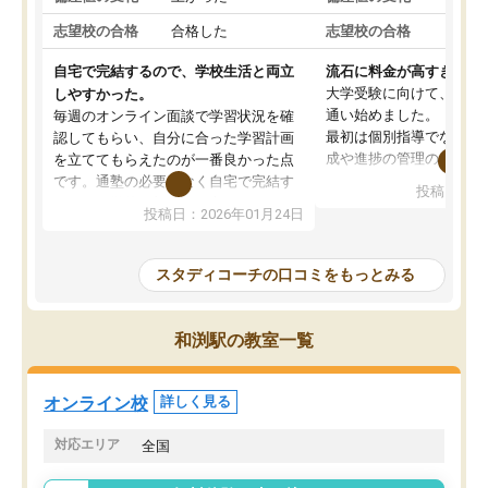
志望校の合格
合格した
志望校の合格
合格
自宅で完結するので、学校生活と両立
流石に料金が高すぎる
大学受験に向けて、高2
しやすかった。
通い始めました。
毎週のオンライン面談で学習状況を確
最初は個別指導でなく、
認してもらい、自分に合った学習計画
成や進捗の管理のみのコ
を立ててもらえたのが一番良かった点
ていましたが、あまり効
です。通塾の必要がなく自宅で完結す
投稿日：20
じ個別指導コースに変更
るため、学校や部活と両立しやすかっ
投稿日：2026年01月24日
講師には早稲田大学生の
たです。コーチが現役大学生で相談し
れましたが、はっきり言
やすく、勉強面だけでなく受験期の不
性が良くなかったです。
安も気軽に話せました。勉強習慣が身
スタディコーチの口コミをもっとみる
モチベーションが上がら
についたと感じています。また、チャ
にやめてしまいました。
ットで質問できるのも便利でした。一
追加で料金を払うことで
人では迷いがちだった受験勉強を、最
和渕駅の教室一覧
方に変更することも可能
後まで続けられたのはこの塾のおかげ
の方の予定が空いていな
だと思います。
そもそも月謝が高い塾な
オンライン校
詳しく見る
人には合わないと思いま
総合してあまりお勧めで
対応エリア
全国
りませんでした。
唯一、塾内の設備だけは