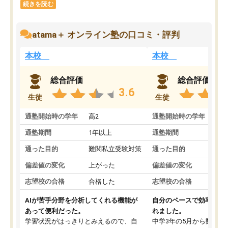
続きを読む
atama＋ オンライン塾の口コミ・評判
本校
本校
総合評価
総合評価
3.6
生徒
生徒
通塾開始時の学年
高2
通塾開始時の学年
中
通塾期間
1年以上
通塾期間
通った目的
難関私立受験対策
通った目的
偏差値の変化
上がった
偏差値の変化
志望校の合格
合格した
志望校の合格
AIが苦手分野を分析してくれる機能が
自分のペースで効率よく
あって便利だった。
れました。
学習状況がはっきりとみえるので、自
中学3年の5月から数学・