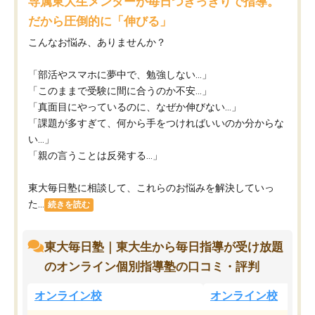
専属東大生メンターが毎日つきっきりで指導。
だから圧倒的に「伸びる」
こんなお悩み、ありませんか？
「部活やスマホに夢中で、勉強しない…」
「このままで受験に間に合うのか不安…」
「真面目にやっているのに、なぜか伸びない…」
「課題が多すぎて、何から手をつければいいのか分からな
い…」
「親の言うことは反発する…」
東大毎日塾に相談して、これらのお悩みを解決していっ
た...
続きを読む
東大毎日塾｜東大生から毎日指導が受け放題
のオンライン個別指導塾の口コミ・評判
オンライン校
オンライン校