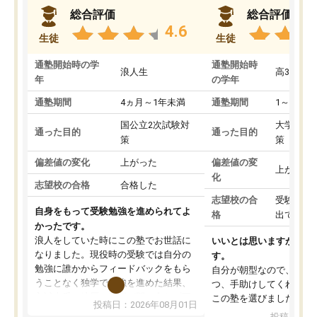
総合評価
総合評価
4.6
生徒
生徒
通塾開始時の学
通塾開始時
浪人生
高3
年
の学年
通塾期間
4ヵ月～1年未満
通塾期間
1～3ヵ月
国公立2次試験対
大学入学
通った目的
通った目的
策
策
偏差値の変化
上がった
偏差値の変
上がった
化
志望校の合格
合格した
志望校の合
受験して
自身をもって受験勉強を進められてよ
格
出ていな
かったです。
浪人をしていた時にこの塾でお世話に
いいとは思いますが、料
なりました。現役時の受験では自分の
す。
勉強に誰かからフィードバックをもら
自分が朝型なので、自習
うことなく独学で勉強を進めた結果、
つ、手助けしてくれる設
入試本番に地歴の学習が間に合わず不
この塾を選びました。
投稿日：2026年08月01日
合格となってしまいました。その経験
投稿日：20