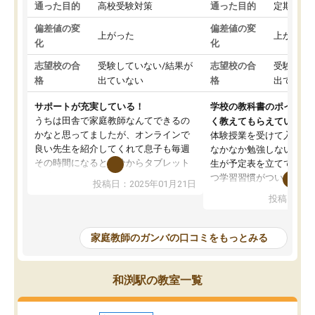
通った目的
高校受験対策
通った目的
定期テス
偏差値の変
偏差値の変
上がった
上がった
化
化
志望校の合
受験していない/結果が
志望校の合
受験して
格
出ていない
格
出ていな
サポートが充実している！
学校の教科書のポイント
うちは田舎で家庭教師なんてできるの
く教えてもらえている
かなと思ってましたが、オンラインで
体験授業を受けて入塾し
良い先生を紹介してくれて息子も毎週
なかなか勉強しない息子
その時間になると自分からタブレット
生が予定表を立ててくれ
を開いてzoomを繋げるようになりまし
つ学習習慣がついてきま
投稿日：2025年01月21日
た！5科目なんでもOKなのもとても気
オンラインで週に一度の
投稿日：20
に入っています
指導が無い日も予定表に
成績もだいぶ下の方でしたが、通い始
したり、LINEでわから
めて1年ほどだった今では平均点以上の
問できるのでとても助か
家庭教師のガンバの口コミをもっとみる
科目が増えてきました！あと1年受験ま
であるので無料の週末教室を使用しな
がら頑張って欲しいと思います！
和渕駅の教室一覧