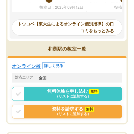
か、オプションは付帯するかなど選ぶ
教科でも)。受講科目や
投稿日：2025年09月12日
投稿日：20
事が出来ました。
めれるので、個人に合っ
講師とのマッチング後講師との初回ミ
ると思います。カリキュ
ーティングを行い、その講師で良いか
いなのがあり(有料)、受
トウコベ【東大生によるオンライン個別指導】の口
他の講師を希望するか子供との相性も
ことをどんなスケジュー
コミをもっとみる
見てから講師を決定する事ができま
くか相談したのですが、
す。
ち期待したものではなく
うちの子は、初回面談の講師の方で決
内容でした。それでも明
和渕駅の教室一覧
定しました。
やる気も出ましたし、苦
くなってきたようなので
オンラインツールを使用した単語帳の
お願いして良かったと思
オンライン校
詳しく見る
共有があり宿題もそちらで出される形
も合わなければチェンジ
でした。
娘は3科目ともずっと同
対応エリア
全国
2ヶ月で担当講師の方がお辞めになると
言う事で講師変更の申し出があり、あ
無料体験を申し込む
無料
まりに短期での変更だった為、塾に通
（リストに追加する）
う事にして退会しました。遅れも取り
戻せ、授業内容や講師の方は良かった
資料を請求する
無料
と思います。
（リストに追加する）