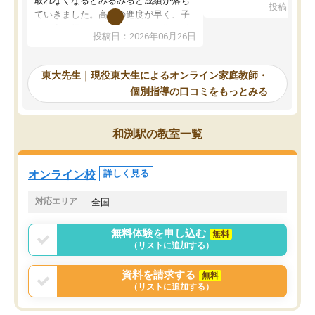
取れなくなるとみるみると成績が落ち
投稿日：20
で、当初は模試でD判定
ていきました。高校の進度が早く、子
していたのですが、やは
供も家に帰って勉強の話すると嫌な反
投稿日：2026年06月26日
験勉強に詳しく、先生か
応を示します。東大先生にお願いして
受け合格できました。ま
からは効率的な計画を先生が立ててく
自習室が毎日使えていつ
れるので、親としても安心です。毎日
東大先生｜現役東大生によるオンライン家庭教師・
るのが心強かったようで
使える自習室とかもあり、わからない
個別指導の口コミをもっとみる
謝です。
ところがあれば先生が回答してくれる
のも重宝しています。
和渕駅の教室一覧
オンライン校
詳しく見る
対応エリア
全国
無料体験を申し込む
無料
（リストに追加する）
資料を請求する
無料
（リストに追加する）