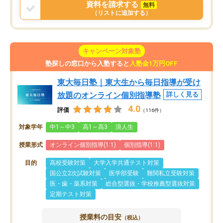
資料を請求する
無料
（リストに追加する）
キャンペーン対象塾
塾探しの窓口から入塾すると
入塾金1万円OFF
東大毎日塾｜東大生から毎日指導が受け
放題のオンライン個別指導塾
詳しく見る
4.0
評価
（116件）
対象学年
中1～中3
高1～高3
浪人生
授業形式
オンライン個別指導(1:1)
個別指導(1:1)
目的
高校受験対策
大学入学共通テスト対策
国公立2次試験対策
医学部受験
難関私立受験対策
医・歯・薬系対策
総合型選抜・学校推薦型選抜対策
定期テスト対策
授業料の目安
（税込）