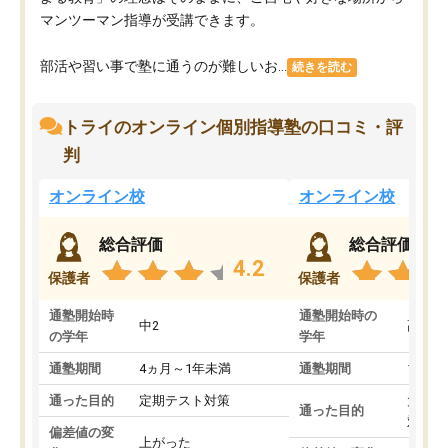
マンツーマン指導が受講できます。
部活や習い事で塾に通うのが難しいお...
続きを読む
トライのオンライン個別指導塾の口コミ・評
判
オンライン校
オンライン校
総合評価
総合評価
4.2
保護者
保護者
通塾開始時
通塾開始時の
中2
高3
の学年
学年
通塾期間
4ヵ月～1年未満
通塾期間
1～3
通った目的
定期テスト対策
大学入
通った目的
対策
偏差値の変
上がった