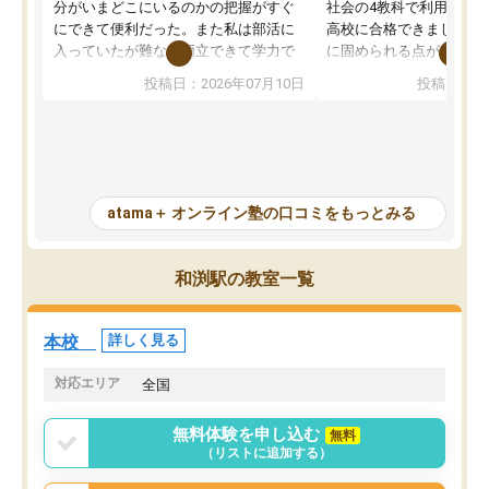
分がいまどこにいるのかの把握がすぐ
社会の4教科で利用し、偏
にできて便利だった。また私は部活に
高校に合格できました。
入っていたが難なく両立できて学力で
に固められる点が魅力で
も部活でも結果を残すことができてよ
れる「ウォームアップ」
投稿日：2026年07月10日
投稿日：20
かった。また問題演習の際に、自分が
項目のおかげで、手軽に
一度間違えた問題を繰り返し学習でき
せられます。何度も間違
たので苦手だった英語の克服につなが
「特訓」項目で徹底的に
った点もよかった。ただAIをアピール
め、苦手克服に非常に役
して活用するのは良かった点もあった
また、その日の勉強時間
が、自分で自分の管理ができない人に
元数が可視化されるので
atama＋ オンライン塾の口コミをもっとみる
とっては難しい部分もあるのではない
しながら意欲的に取り組
かと思った。
常に効果を実感している
になった現在も大学受験
和渕駅の教室一覧
して利用しており、自信
すめできる塾です。
本校
詳しく見る
対応エリア
全国
無料体験を申し込む
無料
（リストに追加する）