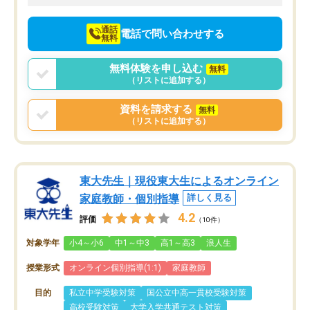
向けて頑張っています。
通話
電話で問い合わせする
無料
無料体験を申し込む
無料
（リストに追加する）
資料を請求する
無料
（リストに追加する）
東大先生｜現役東大生によるオンライン
家庭教師・個別指導
詳しく見る
4.2
評価
（10件）
対象学年
小4～小6
中1～中3
高1～高3
浪人生
授業形式
オンライン個別指導(1:1)
家庭教師
目的
私立中学受験対策
国公立中高一貫校受験対策
高校受験対策
大学入学共通テスト対策