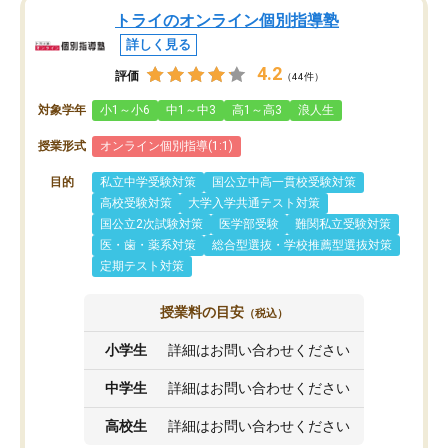
トライのオンライン個別指導塾
詳しく見る
4.2
評価
（44件）
対象学年
小1～小6
中1～中3
高1～高3
浪人生
授業形式
オンライン個別指導(1:1)
目的
私立中学受験対策
国公立中高一貫校受験対策
高校受験対策
大学入学共通テスト対策
国公立2次試験対策
医学部受験
難関私立受験対策
医・歯・薬系対策
総合型選抜・学校推薦型選抜対策
定期テスト対策
授業料の目安
（税込）
小学生
詳細はお問い合わせください
中学生
詳細はお問い合わせください
高校生
詳細はお問い合わせください