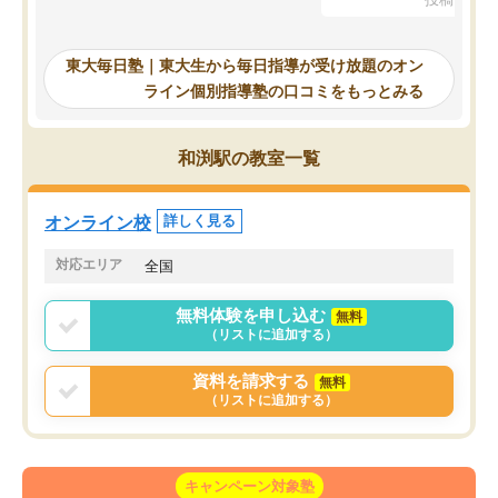
を踏まえ、浪人が決まった際に勉強計
画を考えてもらえる塾を探した結果、
東大毎日塾にたどり着きました。学習
東大毎日塾｜東大生から毎日指導が受け放題のオン
の長期計画や日々の勉強のやり方につ
ライン個別指導塾の口コミをもっとみる
いて客観的なアドバイスをいただけた
ので、自信をもって受験勉強を進める
ことができました。自分のように勉強
和渕駅の教室一覧
のやり方や進捗管理で苦労している方
には特におすすめしたい塾です。
オンライン校
詳しく見る
対応エリア
全国
無料体験を申し込む
無料
（リストに追加する）
資料を請求する
無料
（リストに追加する）
キャンペーン対象塾