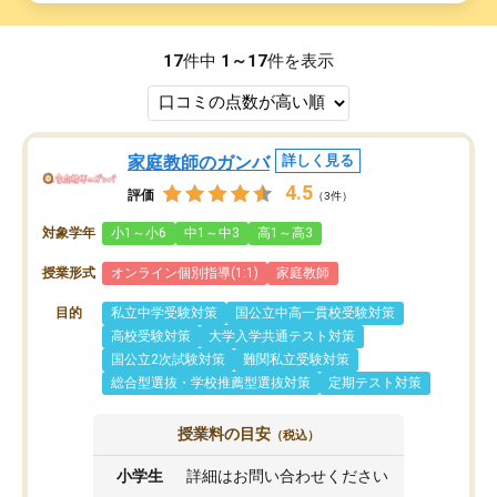
17
件中
1～17
件を表示
家庭教師のガンバ
詳しく見る
4.5
評価
（3件）
対象学年
小1～小6
中1～中3
高1～高3
授業形式
オンライン個別指導(1:1)
家庭教師
目的
私立中学受験対策
国公立中高一貫校受験対策
高校受験対策
大学入学共通テスト対策
国公立2次試験対策
難関私立受験対策
総合型選抜・学校推薦型選抜対策
定期テスト対策
授業料の目安
（税込）
小学生
詳細はお問い合わせください