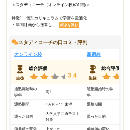
＜スタディコーチ（オンライン校)の特徴＞
特徴1 個別カリキュラムで学習を最適化
・年間計画から逆算し、...
続きを読む
スタディコーチの口コミ・評判
オンライン校
新宿校
総合評価
総合評価
3.4
生徒
生徒
通塾開始時の
通塾開始時の学
高2
高2
学年
年
通塾期間
4ヵ月～1年未満
通塾期間
1～
大学入学共通テスト
国公
通った目的
通った目的
対策
策
偏差値の変化
上がった
偏差値の変化
変わ