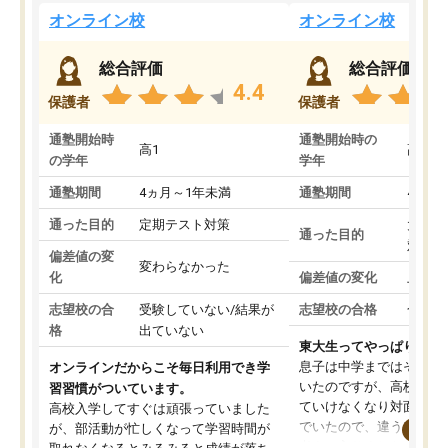
オンライン校
オンライン校
総合評価
総合評価
4.4
保護者
保護者
通塾開始時
通塾開始時の
高1
高3
の学年
学年
通塾期間
4ヵ月～1年未満
通塾期間
4ヵ月
通った目的
定期テスト対策
大学入
通った目的
対策
偏差値の変
変わらなかった
化
偏差値の変化
上がっ
志望校の合
受験していない/結果が
志望校の合格
合格し
格
出ていない
東大生ってやっぱりすご
息子は中学まではそこそ
オンラインだからこそ毎日利用でき学
いたのですが、高校に入
習習慣がついています。
ていけなくなり対面の塾
高校入学してすぐは頑張っていました
でいたので、違うアプロ
が、部活動が忙しくなって学習時間が
考えて入りました。地元