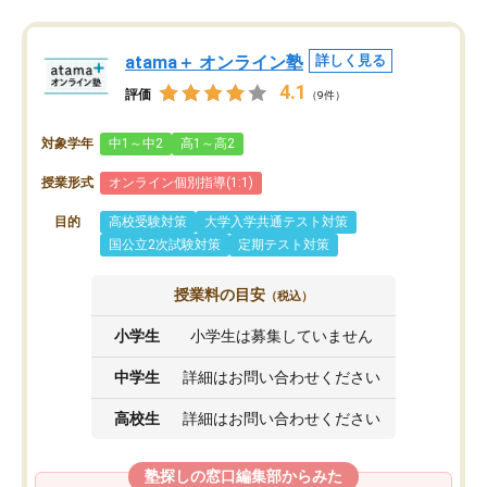
atama＋ オンライン塾
詳しく見る
4.1
評価
（9件）
対象学年
中1～中2
高1～高2
授業形式
オンライン個別指導(1:1)
目的
高校受験対策
大学入学共通テスト対策
国公立2次試験対策
定期テスト対策
授業料の目安
（税込）
小学生
小学生は募集していません
中学生
詳細はお問い合わせください
高校生
詳細はお問い合わせください
塾探しの窓口編集部からみた