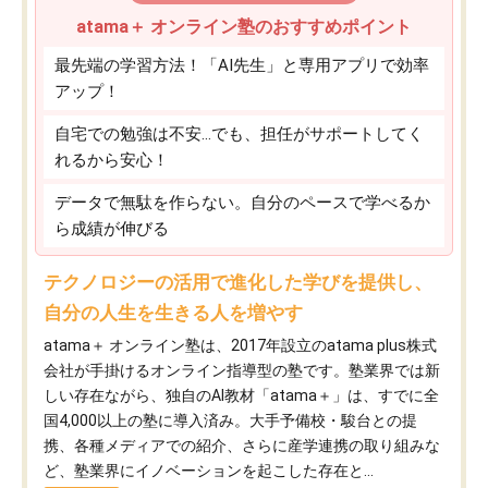
atama＋ オンライン塾のおすすめポイント
最先端の学習方法！「AI先生」と専用アプリで効率
アップ！
自宅での勉強は不安…でも、担任がサポートしてく
れるから安心！
データで無駄を作らない。自分のペースで学べるか
ら成績が伸びる
テクノロジーの活用で進化した学びを提供し、
自分の人生を生きる人を増やす
atama＋ オンライン塾は、2017年設立のatama plus株式
会社が手掛けるオンライン指導型の塾です。塾業界では新
しい存在ながら、独自のAI教材「atama＋」は、すでに全
国4,000以上の塾に導入済み。大手予備校・駿台との提
携、各種メディアでの紹介、さらに産学連携の取り組みな
ど、塾業界にイノベーションを起こした存在と...