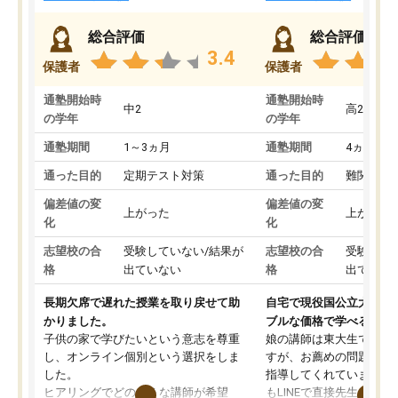
総合評価
総合評価
3.4
保護者
保護者
通塾開始時
通塾開始時
中2
高2
の学年
の学年
通塾期間
1～3ヵ月
通塾期間
4ヵ月～1
通った目的
定期テスト対策
通った目的
難関私立
偏差値の変
偏差値の変
上がった
上がった
化
化
志望校の合
受験していない/結果が
志望校の合
受験して
格
出ていない
格
出ていな
長期欠席で遅れた授業を取り戻せて助
自宅で現役国公立大学生
かりました。
ブルな価格で学べる
子供の家で学びたいという意志を尊重
娘の講師は東大生では無
し、オンライン個別という選択をしま
すが、お薦めの問題集や
した。
指導してくれています。2
ヒアリングでどのような講師が希望
もLINEで直接先生に質問