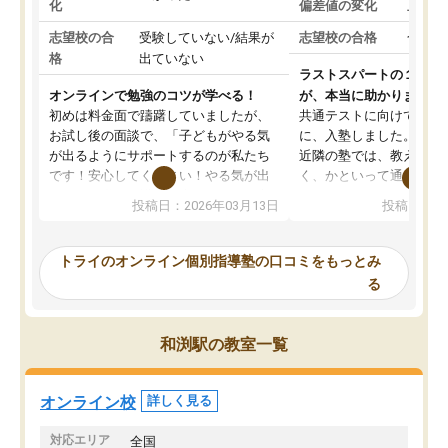
化
偏差値の変化
上がっ
志望校の合
受験していない/結果が
志望校の合格
合格し
格
出ていない
ラストスパートの１か月
オンラインで勉強のコツが学べる！
が、本当に助かりました
初めは料金面で躊躇していましたが、
共通テストに向けての追
お試し後の面談で、「子どもがやる気
に、入塾しました。田舎
が出るようにサポートするのが私たち
近隣の塾では、教えても
です！安心してください！やる気が出
く、かといって通うには
ないのは私たち講師の責任です」と言
が、トライならオンライ
投稿日：2026年03月13日
投稿日：20
ってくださり、確かに！と考えて、思
可能なので本当に助かり
い切って入塾しました。英語が苦手だ
テストの内容重視でした
ったんですが、学生の先生から学ぶこ
らないところをピンポイ
トライのオンライン個別指導塾の口コミをもっとみ
とで、勉強のコツみたいなものをつか
頂いて、とてもわかりや
る
み、徐々に成績が上がったらいいなと
していました。一生を左
思っていました。何が今足りないのか
スト、多少お金がかかっ
を的確に指導いただき、子どももびっ
思い切って入塾してよか
和渕駅の教室一覧
くりするほど楽しんでやる気を持って
塾を受けています。狙い通り、少しず
つ成績も上がり、苦手意識も無くなっ
オンライン校
詳しく見る
てきたので、さらに苦手な数学も追加
でお願いしました。来年の高校受験に
対応エリア
全国