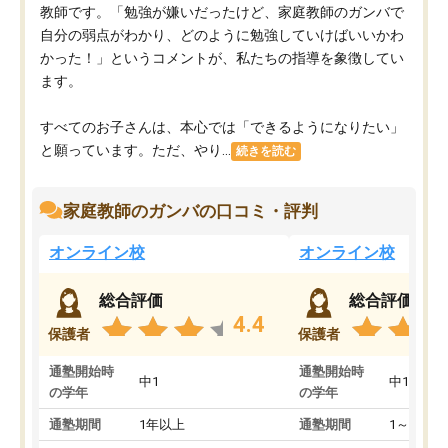
教師です。「勉強が嫌いだったけど、家庭教師のガンバで
自分の弱点がわかり、どのように勉強していけばいいかわ
かった！」というコメントが、私たちの指導を象徴してい
ます。
すべてのお子さんは、本心では「できるようになりたい」
と願っています。ただ、やり...
続きを読む
家庭教師のガンバの口コミ・評判
オンライン校
オンライン校
総合評価
総合評価
4.4
保護者
保護者
通塾開始時
通塾開始時
中1
中1
の学年
の学年
通塾期間
1年以上
通塾期間
1～3ヵ月