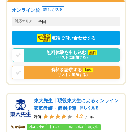
塾を受けています。狙い通り、少しず
つ成績も上がり、苦手意識も無くなっ
オンライン校
詳しく見る
てきたので、さらに苦手な数学も追加
でお願いしました。来年の高校受験に
対応エリア
全国
向けて頑張っています。
通話
電話で問い合わせする
無料
無料体験を申し込む
無料
（リストに追加する）
資料を請求する
無料
（リストに追加する）
東大先生｜現役東大生によるオンライン
家庭教師・個別指導
詳しく見る
4.2
評価
（10件）
対象学年
小4～小6
中1～中3
高1～高3
浪人生