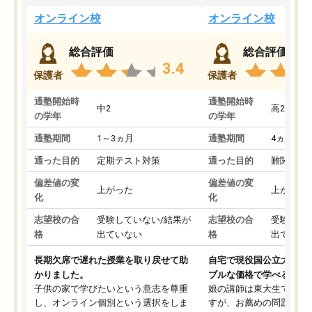
オンライン校
オンライン校
総合評価
総合評価
3.4
保護者
保護者
通塾開始時
通塾開始時
中2
高2
の学年
の学年
通塾期間
1～3ヵ月
通塾期間
4ヵ月～1
通った目的
定期テスト対策
通った目的
難関私立
偏差値の変
偏差値の変
上がった
上がった
化
化
志望校の合
受験していない/結果が
志望校の合
受験して
格
出ていない
格
出ていな
長期欠席で遅れた授業を取り戻せて助
自宅で現役国公立大学生
かりました。
ブルな価格で学べる
子供の家で学びたいという意志を尊重
娘の講師は東大生では無
し、オンライン個別という選択をしま
すが、お薦めの問題集や