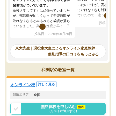
いたのですが、高校に入
習習慣がついています。
ていけなくなり対面の塾
高校入学してすぐは頑張っていました
でいたので、違うアプロ
が、部活動が忙しくなって学習時間が
考えて入りました。地元
取れなくなるとみるみると成績が落ち
投稿日：20
で、当初は模試でD判定
ていきました。高校の進度が早く、子
していたのですが、やは
供も家に帰って勉強の話すると嫌な反
投稿日：2026年06月26日
験勉強に詳しく、先生か
応を示します。東大先生にお願いして
受け合格できました。ま
からは効率的な計画を先生が立ててく
自習室が毎日使えていつ
れるので、親としても安心です。毎日
東大先生｜現役東大生によるオンライン家庭教師・
るのが心強かったようで
使える自習室とかもあり、わからない
個別指導の口コミをもっとみる
謝です。
ところがあれば先生が回答してくれる
のも重宝しています。
和渕駅の教室一覧
オンライン校
詳しく見る
対応エリア
全国
無料体験を申し込む
無料
（リストに追加する）