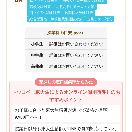
目的
私立中学受験対策
国公立中高一貫校受験対策
高校受験対策
大学入学共通テスト対策
国公立2次試験対策
難関私立受験対策
総合型選抜・学校推薦型選抜対策
定期テスト対策
授業料の目安
（税込）
小学生
詳細はお問い合わせください
中学生
詳細はお問い合わせください
高校生
詳細はお問い合わせください
塾探しの窓口編集部からみた
トウコベ【東大生によるオンライン個別指導】のお
すすめポイント
お子様に合った東大生講師が選べて破格の月額
9,900円から！
授業日以外も東大生講師がLINEで質問対応してくれ