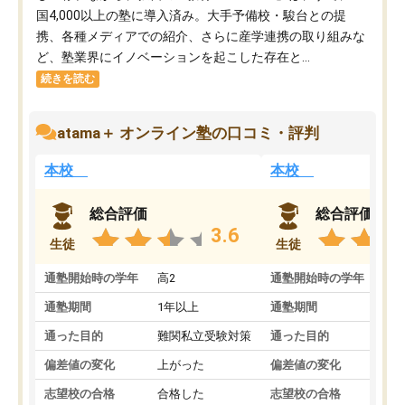
国4,000以上の塾に導入済み。大手予備校・駿台との提
携、各種メディアでの紹介、さらに産学連携の取り組みな
ど、塾業界にイノベーションを起こした存在と...
続きを読む
atama＋ オンライン塾の口コミ・評判
本校
本校
総合評価
総合評価
3.6
生徒
生徒
通塾開始時の学年
高2
通塾開始時の学年
中
通塾期間
1年以上
通塾期間
通った目的
難関私立受験対策
通った目的
偏差値の変化
上がった
偏差値の変化
志望校の合格
合格した
志望校の合格