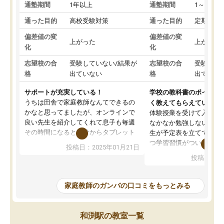
通塾期間
1年以上
通塾期間
1～3ヵ月
通った目的
高校受験対策
通った目的
定期テス
偏差値の変
偏差値の変
上がった
上がった
化
化
志望校の合
受験していない/結果が
志望校の合
受験して
格
出ていない
格
出ていな
サポートが充実している！
学校の教科書のポイント
うちは田舎で家庭教師なんてできるの
く教えてもらえている
かなと思ってましたが、オンラインで
体験授業を受けて入塾し
良い先生を紹介してくれて息子も毎週
なかなか勉強しない息子
その時間になると自分からタブレット
生が予定表を立ててくれ
を開いてzoomを繋げるようになりまし
つ学習習慣がついてきま
投稿日：2025年01月21日
た！5科目なんでもOKなのもとても気
オンラインで週に一度の
投稿日：20
に入っています
指導が無い日も予定表に
成績もだいぶ下の方でしたが、通い始
したり、LINEでわから
めて1年ほどだった今では平均点以上の
問できるのでとても助か
家庭教師のガンバの口コミをもっとみる
科目が増えてきました！あと1年受験ま
であるので無料の週末教室を使用しな
がら頑張って欲しいと思います！
和渕駅の教室一覧