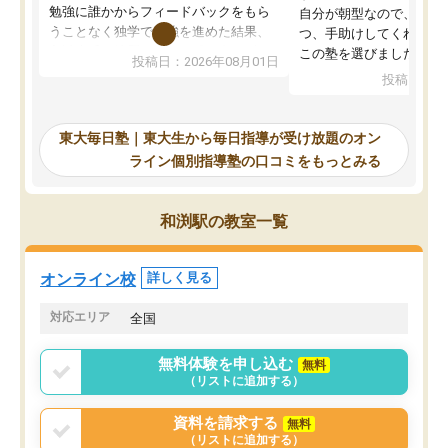
勉強に誰かからフィードバックをもら
自分が朝型なので、自習
うことなく独学で勉強を進めた結果、
つ、手助けしてくれる設
入試本番に地歴の学習が間に合わず不
この塾を選びました。
投稿日：2026年08月01日
合格となってしまいました。その経験
投稿日：20
を踏まえ、浪人が決まった際に勉強計
画を考えてもらえる塾を探した結果、
東大毎日塾にたどり着きました。学習
東大毎日塾｜東大生から毎日指導が受け放題のオン
の長期計画や日々の勉強のやり方につ
ライン個別指導塾の口コミをもっとみる
いて客観的なアドバイスをいただけた
ので、自信をもって受験勉強を進める
ことができました。自分のように勉強
和渕駅の教室一覧
のやり方や進捗管理で苦労している方
には特におすすめしたい塾です。
オンライン校
詳しく見る
対応エリア
全国
無料体験を申し込む
無料
（リストに追加する）
資料を請求する
無料
（リストに追加する）