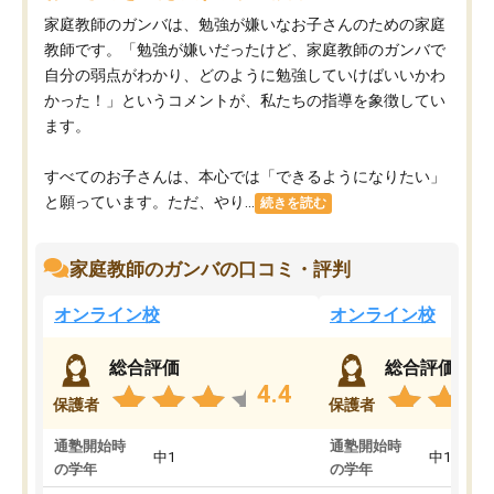
家庭教師のガンバは、勉強が嫌いなお子さんのための家庭
教師です。「勉強が嫌いだったけど、家庭教師のガンバで
自分の弱点がわかり、どのように勉強していけばいいかわ
かった！」というコメントが、私たちの指導を象徴してい
ます。
すべてのお子さんは、本心では「できるようになりたい」
と願っています。ただ、やり...
続きを読む
家庭教師のガンバの口コミ・評判
オンライン校
オンライン校
総合評価
総合評価
4.4
保護者
保護者
通塾開始時
通塾開始時
中1
中1
の学年
の学年