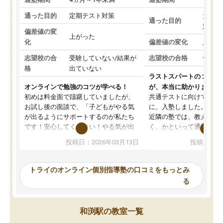
通った目的
定期テスト対策
大学入
通った目的
対策
偏差値の変
上がった
化
偏差値の変化
上がっ
志望校の合
受験していない/結果が
志望校の合格
合格し
格
出ていない
ラストスパートの１か月
オンラインで勉強のコツが学べる！
が、本当に助かりました
初めは料金面で躊躇していましたが、
共通テストに向けての追
お試し後の面談で、「子どもがやる気
に、入塾しました。田舎
が出るようにサポートするのが私たち
近隣の塾では、教えても
です！安心してください！やる気が出
く、かといって通うには
ないのは私たち講師の責任です」と言
が、トライならオンライ
投稿日：2026年03月13日
投稿日：20
ってくださり、確かに！と考えて、思
可能なので本当に助かり
い切って入塾しました。英語が苦手だ
テストの内容重視でした
ったんですが、学生の先生から学ぶこ
らないところをピンポイ
トライのオンライン個別指導塾の口コミをもっとみ
とで、勉強のコツみたいなものをつか
頂いて、とてもわかりや
る
み、徐々に成績が上がったらいいなと
していました。一生を左
思っていました。何が今足りないのか
スト、多少お金がかかっ
を的確に指導いただき、子どももびっ
思い切って入塾してよか
和渕駅の教室一覧
くりするほど楽しんでやる気を持って