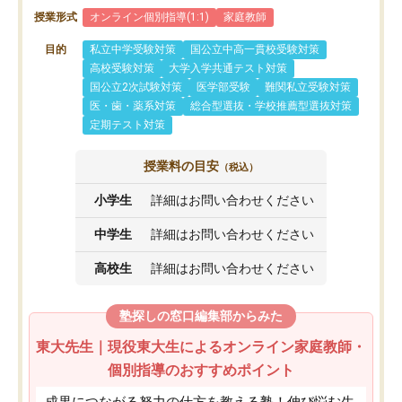
授業形式
オンライン個別指導(1:1)
家庭教師
目的
私立中学受験対策
国公立中高一貫校受験対策
高校受験対策
大学入学共通テスト対策
国公立2次試験対策
医学部受験
難関私立受験対策
医・歯・薬系対策
総合型選抜・学校推薦型選抜対策
定期テスト対策
授業料の目安
（税込）
小学生
詳細はお問い合わせください
中学生
詳細はお問い合わせください
高校生
詳細はお問い合わせください
塾探しの窓口編集部からみた
東大先生｜現役東大生によるオンライン家庭教師・
個別指導のおすすめポイント
成果につながる努力の仕方を教える塾！伸び悩む生