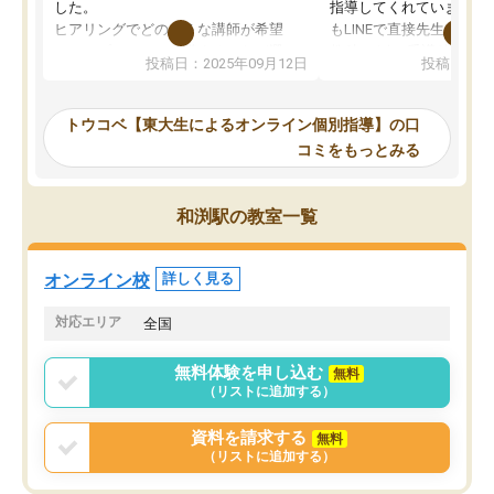
した。
指導してくれています。2
ヒアリングでどのような講師が希望
もLINEで直接先生に質問
か、オプションは付帯するかなど選ぶ
教科でも)。受講科目や
投稿日：2025年09月12日
投稿日：20
事が出来ました。
めれるので、個人に合っ
講師とのマッチング後講師との初回ミ
ると思います。カリキュ
ーティングを行い、その講師で良いか
いなのがあり(有料)、受
トウコベ【東大生によるオンライン個別指導】の口
他の講師を希望するか子供との相性も
ことをどんなスケジュー
コミをもっとみる
見てから講師を決定する事ができま
くか相談したのですが、
す。
ち期待したものではなく
うちの子は、初回面談の講師の方で決
内容でした。それでも明
和渕駅の教室一覧
定しました。
やる気も出ましたし、苦
くなってきたようなので
オンラインツールを使用した単語帳の
お願いして良かったと思
オンライン校
詳しく見る
共有があり宿題もそちらで出される形
も合わなければチェンジ
でした。
娘は3科目ともずっと同
対応エリア
全国
2ヶ月で担当講師の方がお辞めになると
言う事で講師変更の申し出があり、あ
無料体験を申し込む
無料
まりに短期での変更だった為、塾に通
（リストに追加する）
う事にして退会しました。遅れも取り
戻せ、授業内容や講師の方は良かった
資料を請求する
無料
と思います。
（リストに追加する）