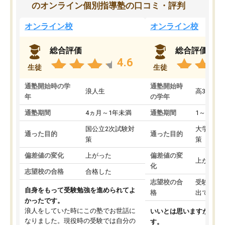
のオンライン個別指導塾の口コミ・評判
オンライン校
オンライン校
総合評価
総合評価
4.6
生徒
生徒
通塾開始時の学
通塾開始時
浪人生
高3
年
の学年
通塾期間
4ヵ月～1年未満
通塾期間
1～3ヵ月
国公立2次試験対
大学入学
通った目的
通った目的
策
策
偏差値の変化
上がった
偏差値の変
上がった
化
志望校の合格
合格した
志望校の合
受験して
自身をもって受験勉強を進められてよ
格
出ていな
かったです。
浪人をしていた時にこの塾でお世話に
いいとは思いますが、料
なりました。現役時の受験では自分の
す。