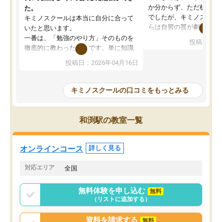
か分からず、ただ机に座
た。
でしたが、キミノスクー
キミノスクールは本当に自分に合って
らは自習の質が劇的に変
いたと思います。
先生が毎日何をすべきか
一番は、「勉強のやり方」そのものを
投稿日：20
を明確にしてくれるので
徹底的に教わったことです。単に知識
ずに学習に取り組めるよ
を詰め込むのではなく、自学自習の習
投稿日：2026年04月16日
が一番の収穫です。
慣が身につくよう並走してくれるの
授業で教えてもらうとい
で、通塾日以外も机に向かうのが苦で
の仕方をコーチングして
はなくなりました。
キミノスクールの口コミをもっとみる
ルなので、家での学習習
身につきました。結果と
講師の方との距離も近く、親身なコー
た英語の偏差値が10以上
チングのおかげで、停滞期もモチベー
和渕駅の教室一覧
していた公立高校に無事
ションを維持できました。「やらされ
た。自分から学ぶ姿勢を
る勉強」から「目標のための勉強」へ
たい家庭には本当におす
意識が変わったことが、目標校への合
オンラインコース
詳しく見る
思います。
格に繋がったと思います。
対応エリア
全国
無料体験を申し込む
無料
（リストに追加する）
資料を請求する
無料