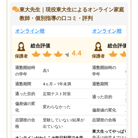
東大先生｜現役東大生によるオンライン家庭
教師・個別指導の口コミ・評判
オンライン校
オンライン校
総合評価
総合評価
4.4
保護者
保護者
通塾開始時
通塾開始時の
高1
高3
の学年
学年
通塾期間
4ヵ月～1年未満
通塾期間
4ヵ月
通った目的
定期テスト対策
大学入
通った目的
対策
偏差値の変
変わらなかった
化
偏差値の変化
上がっ
志望校の合
受験していない/結果が
志望校の合格
合格し
格
出ていない
東大生ってやっぱりすご
息子は中学まではそこそ
オンラインだからこそ毎日利用でき学