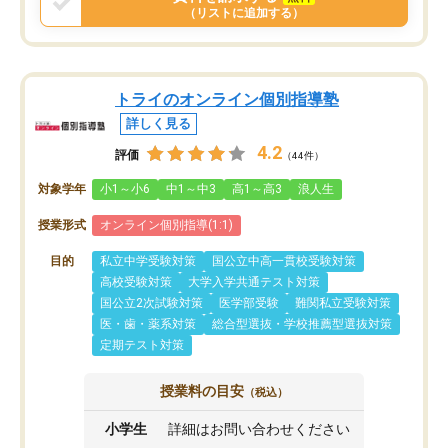
（リストに追加する）
トライのオンライン個別指導塾
詳しく見る
4.2
評価
（44件）
対象学年
小1～小6
中1～中3
高1～高3
浪人生
授業形式
オンライン個別指導(1:1)
目的
私立中学受験対策
国公立中高一貫校受験対策
高校受験対策
大学入学共通テスト対策
国公立2次試験対策
医学部受験
難関私立受験対策
医・歯・薬系対策
総合型選抜・学校推薦型選抜対策
定期テスト対策
授業料の目安
（税込）
小学生
詳細はお問い合わせください