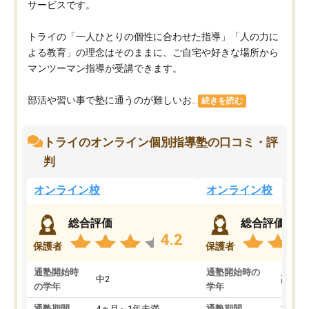
サービスです。
トライの「一人ひとりの個性に合わせた指導」「人の力に
よる教育」の理念はそのままに、ご自宅や好きな場所から
マンツーマン指導が受講できます。
部活や習い事で塾に通うのが難しいお...
続きを読む
トライのオンライン個別指導塾の口コミ・評
判
オンライン校
オンライン校
総合評価
総合評価
4.2
保護者
保護者
通塾開始時
通塾開始時の
中2
高3
の学年
学年
通塾期間
4ヵ月～1年未満
通塾期間
1～3