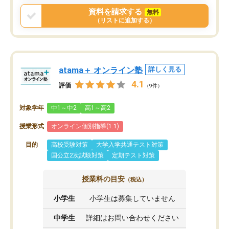
資料を請求する
無料
（リストに追加する）
atama＋ オンライン塾
詳しく見る
4.1
評価
（9件）
対象学年
中1～中2
高1～高2
授業形式
オンライン個別指導(1:1)
目的
高校受験対策
大学入学共通テスト対策
国公立2次試験対策
定期テスト対策
授業料の目安
（税込）
小学生
小学生は募集していません
中学生
詳細はお問い合わせください