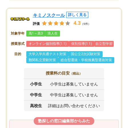
キミノスクール
詳しく見る
4.3
評価
（5件）
対象学年
高1～高3
浪人生
授業形式
オンライン個別指導(1:1)
個別指導(1:1)
自立型学習
目的
大学入学共通テスト対策
国公立2次試験対策
難関私立受験対策
総合型選抜・学校推薦型選抜対策
授業料の目安
（税込）
小学生
小学生は募集していません
中学生
中学生は募集していません
高校生
詳細はお問い合わせください
塾探しの窓口編集部からみた