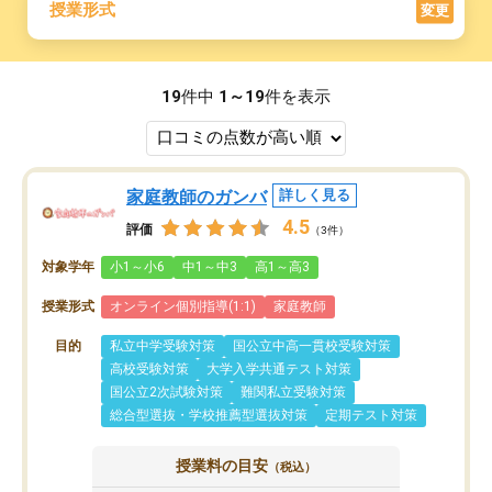
授業形式
変更
19
件中
1～19
件を表示
家庭教師のガンバ
詳しく見る
4.5
評価
（3件）
対象学年
小1～小6
中1～中3
高1～高3
授業形式
オンライン個別指導(1:1)
家庭教師
目的
私立中学受験対策
国公立中高一貫校受験対策
高校受験対策
大学入学共通テスト対策
国公立2次試験対策
難関私立受験対策
総合型選抜・学校推薦型選抜対策
定期テスト対策
授業料の目安
（税込）