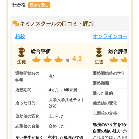
転合格...
続きを読む
キミノスクールの口コミ・評判
柏校
オンラインコース
総合評価
総合評価
4.2
生徒
生徒
通塾開始時の
通塾開始時の学年
中
高1
学年
通塾期間
通塾期間
4ヵ月～1年未満
通った目的
大学入学共通テスト
通った目的
偏差値の変化
対策
志望校の合格
偏差値の変化
上がった
勉強のやり方を1から教
志望校の合格
合格した
自習の強い味方です。
これまではテスト前に何
良い先生が多く、充実した勉強ができ