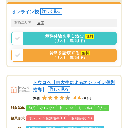
オンライン校
詳しく見る
対応エリア
全国
無料体験を申し込む
無料
（リストに追加する）
資料を請求する
無料
（リストに追加する）
トウコベ【東大生によるオンライン個別
指導】
詳しく見る
4.4
評価
（38件）
対象学年
幼児
小1～小6
中1～中3
高1～高3
浪人生
授業形式
オンライン個別指導(1:1)
個別指導(1:1)