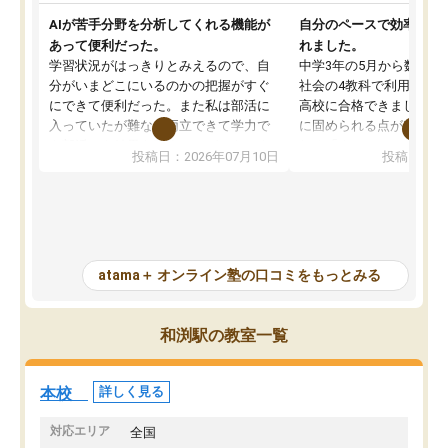
AIが苦手分野を分析してくれる機能が
自分のペースで効率よく
あって便利だった。
れました。
学習状況がはっきりとみえるので、自
中学3年の5月から数学・
分がいまどこにいるのかの把握がすぐ
社会の4教科で利用し、偏
にできて便利だった。また私は部活に
高校に合格できました。
入っていたが難なく両立できて学力で
に固められる点が魅力で
も部活でも結果を残すことができてよ
れる「ウォームアップ」
投稿日：2026年07月10日
投稿日：20
かった。また問題演習の際に、自分が
項目のおかげで、手軽に
一度間違えた問題を繰り返し学習でき
せられます。何度も間違
たので苦手だった英語の克服につなが
「特訓」項目で徹底的に
った点もよかった。ただAIをアピール
め、苦手克服に非常に役
して活用するのは良かった点もあった
また、その日の勉強時間
が、自分で自分の管理ができない人に
元数が可視化されるので
atama＋ オンライン塾の口コミをもっとみる
とっては難しい部分もあるのではない
しながら意欲的に取り組
かと思った。
常に効果を実感している
になった現在も大学受験
和渕駅の教室一覧
して利用しており、自信
すめできる塾です。
本校
詳しく見る
対応エリア
全国