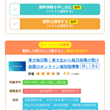
無料体験を申し込む
無料
（リストに追加する）
資料を請求する
無料
（リストに追加する）
キャンペーン対象塾
塾探しの窓口から入塾すると
入塾金1万円OFF
東大毎日塾｜東大生から毎日指導が受け
放題のオンライン個別指導塾
詳しく見る
4.0
評価
（116件）
対象学年
中1～中3
高1～高3
浪人生
授業形式
オンライン個別指導(1:1)
個別指導(1:1)
目的
高校受験対策
大学入学共通テスト対策
国公立2次試験対策
医学部受験
難関私立受験対策