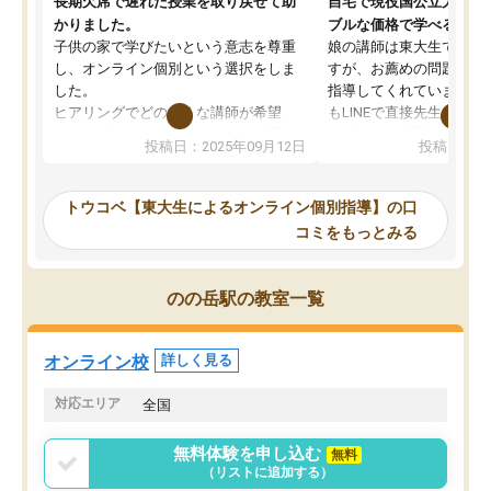
長期欠席で遅れた授業を取り戻せて助
自宅で現役国公立大学生
かりました。
ブルな価格で学べる
子供の家で学びたいという意志を尊重
娘の講師は東大生では無
し、オンライン個別という選択をしま
すが、お薦めの問題集や
した。
指導してくれています。2
ヒアリングでどのような講師が希望
もLINEで直接先生に質問
か、オプションは付帯するかなど選ぶ
教科でも)。受講科目や
投稿日：2025年09月12日
投稿日：20
事が出来ました。
めれるので、個人に合っ
講師とのマッチング後講師との初回ミ
ると思います。カリキュ
ーティングを行い、その講師で良いか
いなのがあり(有料)、受
トウコベ【東大生によるオンライン個別指導】の口
他の講師を希望するか子供との相性も
ことをどんなスケジュー
コミをもっとみる
見てから講師を決定する事ができま
くか相談したのですが、
す。
ち期待したものではなく
うちの子は、初回面談の講師の方で決
内容でした。それでも明
のの岳駅の教室一覧
定しました。
やる気も出ましたし、苦
くなってきたようなので
オンラインツールを使用した単語帳の
お願いして良かったと思
オンライン校
詳しく見る
共有があり宿題もそちらで出される形
も合わなければチェンジ
でした。
娘は3科目ともずっと同
対応エリア
全国
2ヶ月で担当講師の方がお辞めになると
言う事で講師変更の申し出があり、あ
無料体験を申し込む
無料
まりに短期での変更だった為、塾に通
（リストに追加する）
う事にして退会しました。遅れも取り