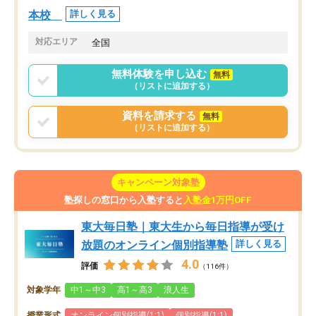
本校
詳しく見る
対応エリア
全国
無料体験を申し込む
無料
（リストに追加する）
資料を請求する
無料
（リストに追加する）
キャンペーン対象塾
塾探しの窓口から入塾すると
入塾金1万円OFF
東大毎日塾｜東大生から毎日指導が受け
放題のオンライン個別指導塾
詳しく見る
4.0
評価
（116件）
対象学年
中1～中3
高1～高3
浪人生
授業形式
オンライン個別指導(1:1)
個別指導(1:1)