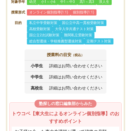
対象学年
幼児
小1～小6
中1～中3
高1～高3
浪人生
授業形式
オンライン個別指導(1:1)
個別指導(1:1)
目的
私立中学受験対策
国公立中高一貫校受験対策
高校受験対策
大学入学共通テスト対策
国公立2次試験対策
難関私立受験対策
総合型選抜・学校推薦型選抜対策
定期テスト対策
授業料の目安
（税込）
小学生
詳細はお問い合わせください
中学生
詳細はお問い合わせください
高校生
詳細はお問い合わせください
塾探しの窓口編集部からみた
トウコベ【東大生によるオンライン個別指導】のお
すすめポイント