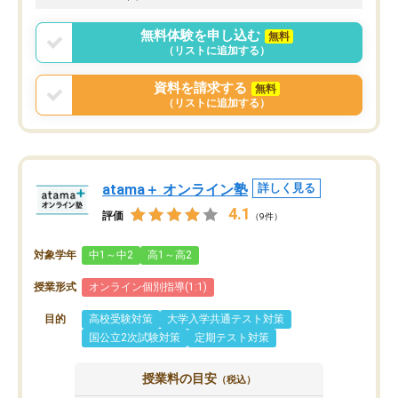
無料体験を申し込む
無料
（リストに追加する）
資料を請求する
無料
（リストに追加する）
atama＋ オンライン塾
詳しく見る
4.1
評価
（9件）
対象学年
中1～中2
高1～高2
授業形式
オンライン個別指導(1:1)
目的
高校受験対策
大学入学共通テスト対策
国公立2次試験対策
定期テスト対策
授業料の目安
（税込）