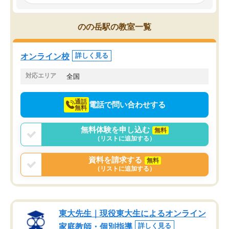
み、徐々に成績が上がったらいいなと
していました。一生を左
思っていました。何が今足りないのか
スト、多少お金がかかっ
を的確に指導いただき、子どももびっ
思い切って入塾してよか
のの岳駅の教室一覧
くりするほど楽しんでやる気を持って
塾を受けています。狙い通り、少しず
つ成績も上がり、苦手意識も無くなっ
オンライン校
詳しく見る
てきたので、さらに苦手な数学も追加
でお願いしました。来年の高校受験に
対応エリア
全国
向けて頑張っています。
通話
電話で問い合わせする
無料
無料体験を申し込む
無料
（リストに追加する）
資料を請求する
無料
（リストに追加する）
東大先生｜現役東大生によるオンライン
家庭教師・個別指導
詳しく見る