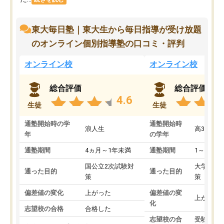
東大毎日塾｜東大生から毎日指導が受け放題
のオンライン個別指導塾の口コミ・評判
オンライン校
オンライン校
総合評価
総合評価
4.6
生徒
生徒
通塾開始時の学
通塾開始時
浪人生
高3
年
の学年
通塾期間
4ヵ月～1年未満
通塾期間
1～3ヵ月
国公立2次試験対
大学入学
通った目的
通った目的
策
策
偏差値の変化
上がった
偏差値の変
上がった
化
志望校の合格
合格した
志望校の合
受験して