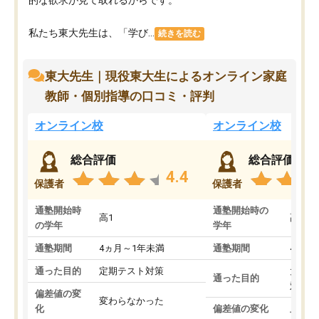
私たち東大先生は、「学び...
続きを読む
東大先生｜現役東大生によるオンライン家庭
教師・個別指導の口コミ・評判
オンライン校
オンライン校
総合評価
総合評価
4.4
保護者
保護者
通塾開始時
通塾開始時の
高1
高3
の学年
学年
通塾期間
4ヵ月～1年未満
通塾期間
4ヵ月
通った目的
定期テスト対策
大学入
通った目的
対策
偏差値の変
変わらなかった
化
偏差値の変化
上がっ