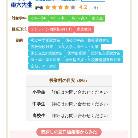
4.2
評価
（10件）
対象学年
小4～小6
中1～中3
高1～高3
浪人生
授業形式
オンライン個別指導(1:1)
家庭教師
目的
私立中学受験対策
国公立中高一貫校受験対策
高校受験対策
大学入学共通テスト対策
国公立2次試験対策
医学部受験
難関私立受験対策
医・歯・薬系対策
総合型選抜・学校推薦型選抜対策
定期テスト対策
授業料の目安
（税込）
小学生
詳細はお問い合わせください
中学生
詳細はお問い合わせください
高校生
詳細はお問い合わせください
塾探しの窓口編集部からみた