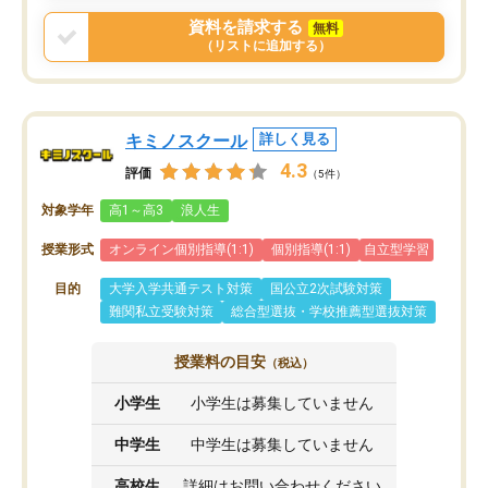
戻せ、授業内容や講師の方は良かった
資料を請求する
無料
と思います。
（リストに追加する）
キミノスクール
詳しく見る
4.3
評価
（5件）
対象学年
高1～高3
浪人生
授業形式
オンライン個別指導(1:1)
個別指導(1:1)
自立型学習
目的
大学入学共通テスト対策
国公立2次試験対策
難関私立受験対策
総合型選抜・学校推薦型選抜対策
授業料の目安
（税込）
小学生
小学生は募集していません
中学生
中学生は募集していません
高校生
詳細はお問い合わせください