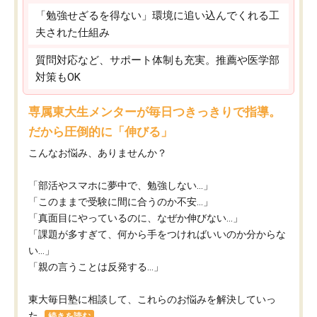
「勉強せざるを得ない」環境に追い込んでくれる工
夫された仕組み
質問対応など、サポート体制も充実。推薦や医学部
対策もOK
専属東大生メンターが毎日つきっきりで指導。
だから圧倒的に「伸びる」
こんなお悩み、ありませんか？
「部活やスマホに夢中で、勉強しない…」
「このままで受験に間に合うのか不安…」
「真面目にやっているのに、なぜか伸びない…」
「課題が多すぎて、何から手をつければいいのか分からな
い…」
「親の言うことは反発する…」
東大毎日塾に相談して、これらのお悩みを解決していっ
た...
続きを読む