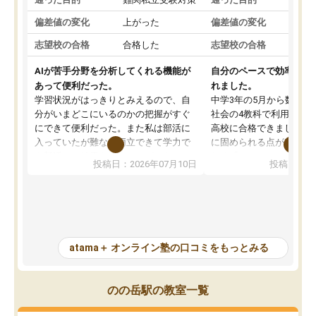
偏差値の変化
上がった
偏差値の変化
志望校の合格
合格した
志望校の合格
AIが苦手分野を分析してくれる機能が
自分のペースで効率よく
あって便利だった。
れました。
学習状況がはっきりとみえるので、自
中学3年の5月から数学・
分がいまどこにいるのかの把握がすぐ
社会の4教科で利用し、偏
にできて便利だった。また私は部活に
高校に合格できました。
入っていたが難なく両立できて学力で
に固められる点が魅力で
も部活でも結果を残すことができてよ
れる「ウォームアップ」
投稿日：2026年07月10日
投稿日：20
かった。また問題演習の際に、自分が
項目のおかげで、手軽に
一度間違えた問題を繰り返し学習でき
せられます。何度も間違
たので苦手だった英語の克服につなが
「特訓」項目で徹底的に
った点もよかった。ただAIをアピール
め、苦手克服に非常に役
して活用するのは良かった点もあった
また、その日の勉強時間
が、自分で自分の管理ができない人に
元数が可視化されるので
atama＋ オンライン塾の口コミをもっとみる
とっては難しい部分もあるのではない
しながら意欲的に取り組
かと思った。
常に効果を実感している
になった現在も大学受験
のの岳駅の教室一覧
して利用しており、自信
すめできる塾です。