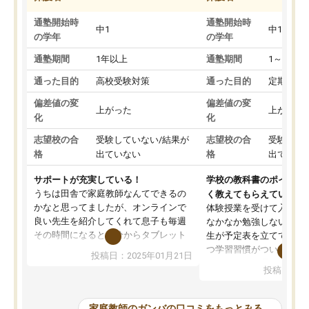
通塾開始時
通塾開始時
中1
中1
の学年
の学年
通塾期間
1年以上
通塾期間
1～3ヵ月
通った目的
高校受験対策
通った目的
定期テス
偏差値の変
偏差値の変
上がった
上がった
化
化
志望校の合
受験していない/結果が
志望校の合
受験して
格
出ていない
格
出ていな
サポートが充実している！
学校の教科書のポイント
うちは田舎で家庭教師なんてできるの
く教えてもらえている
かなと思ってましたが、オンラインで
体験授業を受けて入塾し
良い先生を紹介してくれて息子も毎週
なかなか勉強しない息子
その時間になると自分からタブレット
生が予定表を立ててくれ
を開いてzoomを繋げるようになりまし
つ学習習慣がついてきま
投稿日：2025年01月21日
た！5科目なんでもOKなのもとても気
オンラインで週に一度の
投稿日：20
に入っています
指導が無い日も予定表に
成績もだいぶ下の方でしたが、通い始
したり、LINEでわから
めて1年ほどだった今では平均点以上の
問できるのでとても助か
家庭教師のガンバの口コミをもっとみる