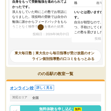
自身をもって受験勉強を進められてよ
格
出ていな
かったです。
浪人をしていた時にこの塾でお世話に
いいとは思いますが、料
なりました。現役時の受験では自分の
す。
勉強に誰かからフィードバックをもら
自分が朝型なので、自習
うことなく独学で勉強を進めた結果、
つ、手助けしてくれる設
入試本番に地歴の学習が間に合わず不
この塾を選びました。
投稿日：2026年08月01日
合格となってしまいました。その経験
投稿日：20
を踏まえ、浪人が決まった際に勉強計
画を考えてもらえる塾を探した結果、
東大毎日塾にたどり着きました。学習
東大毎日塾｜東大生から毎日指導が受け放題のオン
の長期計画や日々の勉強のやり方につ
ライン個別指導塾の口コミをもっとみる
いて客観的なアドバイスをいただけた
ので、自信をもって受験勉強を進める
ことができました。自分のように勉強
のの岳駅の教室一覧
のやり方や進捗管理で苦労している方
には特におすすめしたい塾です。
オンライン校
詳しく見る
対応エリア
全国
無料体験を申し込む
無料