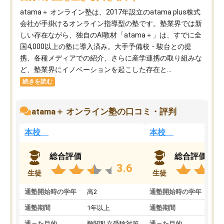
atama＋ オンライン塾は、2017年設立のatama plus株式
会社が手掛けるオンライン指導型の塾です。塾業界では新
しい存在ながら、独自のAI教材「atama＋」は、すでに全
国4,000以上の塾に導入済み。大手予備校・駿台との提
携、各種メディアでの紹介、さらに産学連携の取り組みな
ど、塾業界にイノベーションを起こした存在と...
続きを読む
atama＋ オンライン塾の口コミ・評判
本校
本校
総合評価
総合評価
3.6
生徒
生徒
通塾開始時の学年
高2
通塾開始時の学年
中
通塾期間
1年以上
通塾期間
通った目的
難関私立受験対策
通った目的