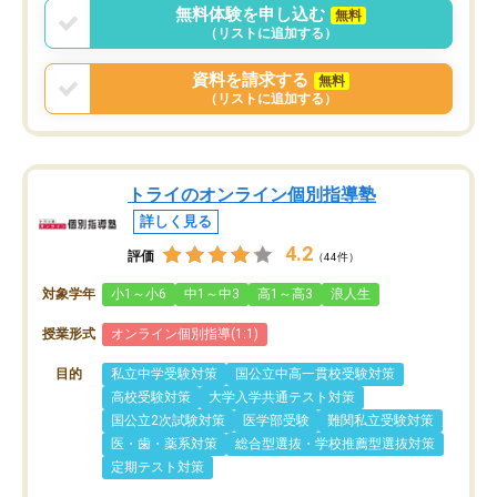
無料体験を申し込む
無料
（リストに追加する）
資料を請求する
無料
（リストに追加する）
トライのオンライン個別指導塾
詳しく見る
4.2
評価
（44件）
対象学年
小1～小6
中1～中3
高1～高3
浪人生
授業形式
オンライン個別指導(1:1)
目的
私立中学受験対策
国公立中高一貫校受験対策
高校受験対策
大学入学共通テスト対策
国公立2次試験対策
医学部受験
難関私立受験対策
医・歯・薬系対策
総合型選抜・学校推薦型選抜対策
定期テスト対策