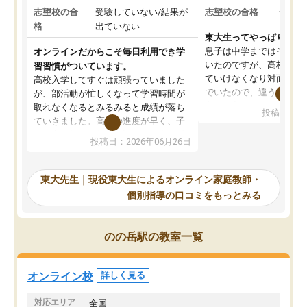
志望校の合
受験していない/結果が
志望校の合格
合格し
格
出ていない
東大生ってやっぱりすご
息子は中学まではそこそ
オンラインだからこそ毎日利用でき学
いたのですが、高校に入
習習慣がついています。
ていけなくなり対面の塾
高校入学してすぐは頑張っていました
でいたので、違うアプロ
が、部活動が忙しくなって学習時間が
考えて入りました。地元
取れなくなるとみるみると成績が落ち
投稿日：20
で、当初は模試でD判定
ていきました。高校の進度が早く、子
していたのですが、やは
供も家に帰って勉強の話すると嫌な反
投稿日：2026年06月26日
験勉強に詳しく、先生か
応を示します。東大先生にお願いして
受け合格できました。ま
からは効率的な計画を先生が立ててく
自習室が毎日使えていつ
れるので、親としても安心です。毎日
東大先生｜現役東大生によるオンライン家庭教師・
るのが心強かったようで
使える自習室とかもあり、わからない
個別指導の口コミをもっとみる
謝です。
ところがあれば先生が回答してくれる
のも重宝しています。
のの岳駅の教室一覧
オンライン校
詳しく見る
対応エリア
全国