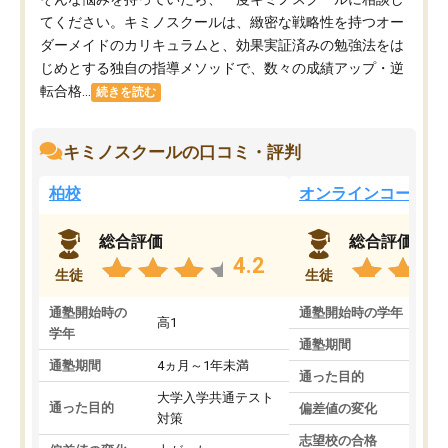
てください。キミノスクールは、緻密な戦略性を持つオー
ダーメイドのカリキュラムと、効果実証済みの勉強法をは
じめとする独自の指導メソッドで、数々の成績アップ・逆
転合格...
続きを読む
キミノスクールの口コミ・評判
柏校
オンラインコース
総合評価
総合評価
4.2
生徒
生徒
通塾開始時の
通塾開始時の学年
中
高1
学年
通塾期間
通塾期間
4ヵ月～1年未満
通った目的
大学入学共通テスト
通った目的
偏差値の変化
対策
志望校の合格