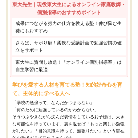
東大先生｜現役東大生によるオンライン家庭教師・
個別指導のおすすめポイント
成果につながる努力の仕方を教える塾！伸び悩む生
徒にもおすすめ
さらば、サボり癖！柔軟な受講計画で勉強習慣の確
立をサポート
東大生に質問し放題！「オンライン個別指導室」は
自主学習に最適
学びを愛する人材を育てる塾！知的好奇心を育
て、主体的に学べる人へ
「学校の勉強って、なんだかつまらない」
「何のために勉強しているのかわからない」
そうつぶやきながら沈んだ表情をしているお子様は、大き
な可能性を持っています。裏を返せば「もっと楽しい勉強
がしたい」「目的意識を持って、頑張りたい」という潜在
的な欲求が見て取れるからです。