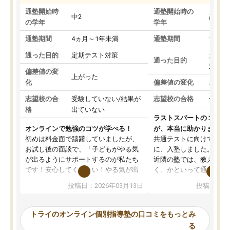
通塾開始時
通塾開始時の
中2
高3
の学年
学年
通塾期間
4ヵ月～1年未満
通塾期間
1～3
通った目的
定期テスト対策
大学入
通った目的
対策
偏差値の変
上がった
化
偏差値の変化
上がっ
志望校の合
受験していない/結果が
志望校の合格
合格し
格
出ていない
ラストスパートの１か月
オンラインで勉強のコツが学べる！
が、本当に助かりました
初めは料金面で躊躇していましたが、
共通テストに向けての追
お試し後の面談で、「子どもがやる気
に、入塾しました。田舎
が出るようにサポートするのが私たち
近隣の塾では、教えても
です！安心してください！やる気が出
く、かといって通うには
ないのは私たち講師の責任です」と言
が、トライならオンライ
投稿日：2026年03月13日
投稿日：20
ってくださり、確かに！と考えて、思
可能なので本当に助かり
い切って入塾しました。英語が苦手だ
テストの内容重視でした
ったんですが、学生の先生から学ぶこ
らないところをピンポイ
トライのオンライン個別指導塾の口コミをもっとみ
とで、勉強のコツみたいなものをつか
頂いて、とてもわかりや
る