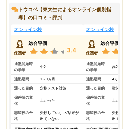
トウコベ【東大生によるオンライン個別指
導】の口コミ・評判
オンライン校
オンライン校
総合評価
総合評価
3.4
保護者
保護者
通塾開始時
通塾開始時
中2
高2
の学年
の学年
通塾期間
1～3ヵ月
通塾期間
4ヵ月～1
通った目的
定期テスト対策
通った目的
難関私立
偏差値の変
偏差値の変
上がった
上がった
化
化
志望校の合
受験していない/結果が
志望校の合
受験して
格
出ていない
格
出ていな