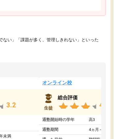
でない」「課題が多く、管理しきれない」といった
オンライン校
総合評価
3.2
4.4
生徒
通塾開始時の学年
高3
通塾期間
4ヵ月～1年未満
1年未満