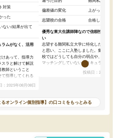
通った目的
難関私立受験対策
ト対策
偏差値の変化
上がった
かった
志望校の合格
合格した
いない/結果が出て
優秀な東大生講師陣なので信頼性や安心感が高
い
志望する難関私立大学に特化した準備をしたい
ュラムがなく、活用
と思い、ここに入塾しました。集団指導の予備
校ではどうしても自分の弱点や、志望校対策に
だけあって、指導力
マッチングしていないカリキュラムに不安を感
ラスラと解けて解説
じたからです。
庭教師ということ
投稿日：2024年02月19日
また受験のノウハウを蓄積している優秀な東大
せて指導してくれる
生講師陣をそろえていることや、完全オンライ
ラムがない。当方
：2025年08月08日
ン制というのも、ここを選んだ重要なポイント
るため、学校の教科
です。実際に入塾してみると、きめ細かいマン
な形で活用をさせて
ツーマン指導によって、自分の志望校にふさわ
間を使って進められる
よるオンライン個別指導】の口コミをもっとみる
しいオリジナルのカリキュラムを提案してくれ
であれば自学自習で
ました。
1時間の代金がそれな
また24時間いつでもLINEで講師に相談できるの
用の仕方をしたかっ
で、深夜に家で勉強していて疑問や不安が生じ
これといった提案も
ても、直ぐに解消できたのは、大きなメリット
分からず辞めること
と感じました。
ていけない子にはい