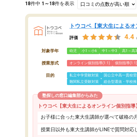
18
件中
1～18
件を表示
トウコベ【東大生によるオ
4.4
評価
対象学年
幼児
小1～小6
中1～中3
高1～高
授業形式
オンライン個別指導(1:1)
個別指導(1:1
目的
私立中学受験対策
国公立中高一貫校受
難関私立受験対策
総合型選抜・学校推
塾探しの窓口編集部からみた
トウコベ【東大生によるオンライン個別指導
お子様に合った東大生講師が選べて破格の月額
授業日以外も東大生講師がLINEで質問対応