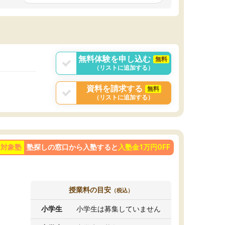
です。ただ、授業内容が楽しかったせいか、自
発的に学習する習慣ができました。
ようになった影響
勢も変わりました。
目を克服することの
学べばできるように
が大きかったです。
無料体験を申し込む
無料
（リストに追加する）
資料を請求する
無料
（リストに追加する）
ン対象塾
塾探しの窓口から入塾すると
入塾金1万円OFF
授業料の目安
（税込）
小学生
小学生は募集していません