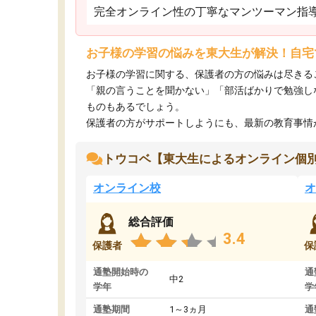
完全オンライン性の丁寧なマンツーマン指
お子様の学習の悩みを東大生が解決！自宅
お子様の学習に関する、保護者の方の悩みは尽きる
「親の言うことを聞かない」「部活ばかりで勉強し
ものもあるでしょう。
保護者の方がサポートしようにも、最新の教育事情がわ
トウコベ【東大生によるオンライン個
オンライン校
オ
総合評価
3.4
保護者
保
通塾開始時の
通
中2
学年
学
通塾期間
1～3ヵ月
通