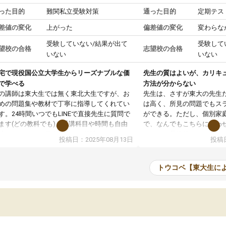
った目的
難関私立受験対策
通った目的
定期テス
差値の変化
上がった
偏差値の変化
変わらな
受験していない/結果が出て
受験して
望校の合格
志望校の合格
いない
いない
宅で現役国公立大学生からリーズナブルな価
先生の質はよいが、カリキ
で学べる
方法が分からない
の講師は東大生では無く東北大生ですが、お
先生は、さすが東大の先生
めの問題集や教材で丁寧に指導してくれてい
は高く、所見の問題でもス
す。24時間いつでもLINEで直接先生に質問で
ができる。ただし、個別家
ます(どの教科でも)。受講科目や時間も自由
で、なんでもこちらに合わ
決めれるので、個人に合った勉強ができると
のだが、具体的なカリキュ
投稿日：2025年08月13日
投稿日
います。カリキュラム相談みたいなのがあり
は、授業の先取り学習をす
有料)、受験までにどんなことをどんなスケジ
書を一緒に進めていくよう
ールでやっていくか相談したのですが、それ
いただいたが、1時間の時
トウコベ【東大生に
いまいち期待したものではなくふわっとした
範囲は限られており、それ
容でした。それでも明らかに本人のやる気も
進めて良いように思った。
ましたし、苦手科目が楽しくなってきたよう
りに高いため、有意義な利
ので、トウコベにお願いして良かったと思い
たが、大学生の先生からは
す。講師も合わなければチェンジできます
なく、上手い活用の仕方が
、娘は3科目ともずっと同じ先生です。
とした。学校の授業につい