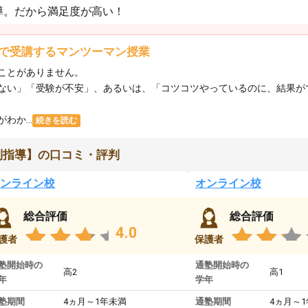
導。だから満足度が高い！
で受講するマンツーマン授業
ことがありません。
ない」「受験が不安」、あるいは、「コツコツやっているのに、結果が
か...
続きを読む
別指導】の口コミ・評判
ンライン校
オンライン校
総合評価
総合評価
4.0
護者
保護者
塾開始時の
通塾開始時の
高2
高1
年
学年
塾期間
4ヵ月～1年未満
通塾期間
4ヵ月～