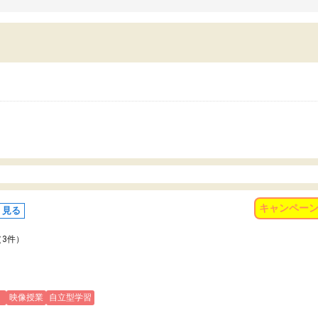
習習慣がしっかり身につきました。結果とし
くなりました。
苦手だった英語の偏差値が10以上上がり、志
また、苦手な科目ができる
していた公立高校に無事合格できました。自
で、得意科目に取り組む姿
から学ぶ姿勢を身につけさせたい家庭には本
受験も大事ですが、苦手科
におすすめの塾だと思います。
重要性を再認識しました。
なる自信を身につけたこと
有り難うございました。
キャンペー
く見る
（3件）
)
映像授業
自立型学習