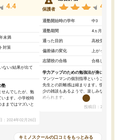
4.4
4.6
保護者
通塾開始時の学年
中3
通塾期間
4ヵ月～1年未満
1年未満
通った目的
高校受験対策
ト対策
偏差値の変化
上がった
志望校の合格
合格した
いない/結果が出て
学力アップのための勉強法が身につく
マンツーマンの個別指導ということもあって、
先生との距離感は縮まります。慣れてくれば多
の塾
少の雑談もあるようで、楽しみながら学習を進
ませんでしたが、勉
められます。
ています。小学校時
単に学力アップを目指した詰め込み授業ではな
のままではマズいと
投稿日：2024年01月08日
く、勉強の進め方もアドバイスしてくれます。
。
自然と勉強の習慣が身について、学力もアップ
ので、小学校時代の
：2024年02月26日
していきました。
たのが大きかったで
オンラインコースだと一人での学習となって、
、すぐに授業につい
初めはモチベーションの維持が難しかったよう
苦手科目の意識もな
キミノスクールの口コミをもっとみる