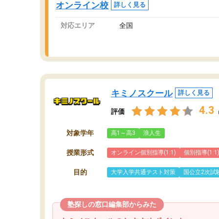
オンライン校
詳しく見る
講師変更の申し出があり、あまりに短期での変
更だった為、塾に通う事にして退会しました。
対応エリア
全国
遅れも取り戻せ、授業内容や講師の方は良かっ
たと思います。
キミノスクール
詳しく見る
4.3
評価
対象学年
高1～高3
浪人生
授業形式
オンライン個別指導(1:1)
個別指導(1:1
目的
大学入学共通テスト対策
国公立2次試
塾探しの窓口編集部からみた