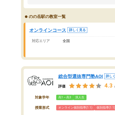
ました。「やらされる勉強」から「目標のため
学
の勉強」へ意識が変わったことが、目標校への
て
合格に繋がったと思います。
望
のの岳駅の教室一覧
分
当
オンラインコース
詳しく見る
対応エリア
全国
総合型選抜専門塾AOI
詳し
4.3
評価
対象学年
高1～高3
浪人生
授業形式
オンライン個別指導(1:1)
個別指導(1:1