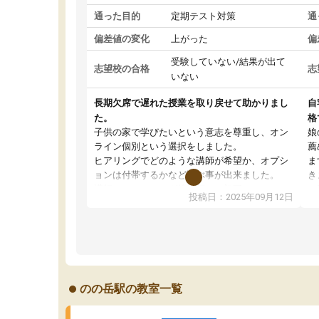
通った目的
定期テスト対策
通
偏差値の変化
上がった
偏
受験していない/結果が出て
志望校の合格
志
いない
長期欠席で遅れた授業を取り戻せて助かりまし
自
た。
格
子供の家で学びたいという意志を尊重し、オン
娘
ライン個別という選択をしました。
薦
ヒアリングでどのような講師が希望か、オプシ
ま
ョンは付帯するかなど選ぶ事が出来ました。
き
講師とのマッチング後講師との初回ミーティン
に
投稿日：2025年09月12日
グを行い、その講師で良いか他の講師を希望す
思
るか子供との相性も見てから講師を決定する事
(
ができます。
ュ
うちの子は、初回面談の講師の方で決定しまし
は
た。
内
出
のの岳駅の教室一覧
オンラインツールを使用した単語帳の共有があ
な
り宿題もそちらで出される形でした。
ま
2ヶ月で担当講師の方がお辞めになると言う事で
が