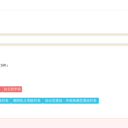
いのかも。
（5件）
)
自立型学習
験対策
難関私立受験対策
総合型選抜・学校推薦型選抜対策