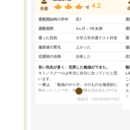
4.2
生徒
通塾開始時の学年
高1
通
通塾期間
4ヵ月～1年未満
通
通った目的
大学入学共通テスト対策
通
偏差値の変化
上がった
偏
志望校の合格
合格した
志
良い先生が多く、充実した勉強ができた。
勉
キミノスクールは本当に自分に合っていたと思
い
います。
こ
一番は、「勉強のやり方」そのものを徹底的に
ず
教わったことです。単に知識を詰め込むのでは
ス
なく、自学自習の習慣が身につくよう並走して
り
投稿日：2026年04月16日
くれるので、通塾日以外も机に向かうのが苦で
ル
はなくなりました。
習
す
講師の方との距離も近く、親身なコーチングの
授
おかげで、停滞期もモチベーションを維持でき
コ