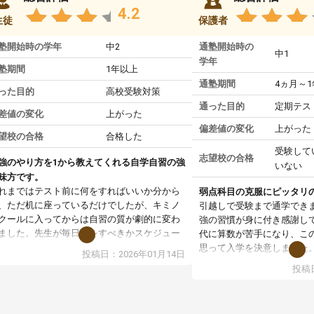
4.2
生徒
保護者
塾開始時の学年
中2
通塾開始時の
中1
学年
塾期間
1年以上
通塾期間
4ヵ月～
った目的
高校受験対策
通った目的
定期テス
差値の変化
上がった
偏差値の変化
上がった
望校の合格
合格した
受験して
志望校の合格
強のやり方を1から教えてくれる自学自習の強
いない
味方です。
れまではテスト前に何をすればいいか分から
弱点科目の克服にピッタリ
、ただ机に座っているだけでしたが、キミノ
引越しで受験まで通学でき
クールに入ってからは自習の質が劇的に変わ
強の習慣が身に付き感謝し
ました。先生が毎日何をすべきかスケジュー
代に算数が苦手になり、こ
を明確にしてくれるので、自分が迷わずに学
思って入学を決意しました
投稿日：2026年01月14日
に取り組めるようになったのが一番の収穫で
まず、マンツーマン指導な
投稿日
。
基礎からスタートして頂い
業で教えてもらうというより、勉強の仕方を
す。基礎を理解してからは
ーチングしてもらうスタイルなので、家での
ていけるようになったし、