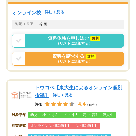
オンライン校
詳しく見る
対応エリア
全国
無料体験を申し込む
無料
（リストに追加する）
資料を請求する
無料
（リストに追加する）
トウコベ【東大生によるオンライン個別
指導】
詳しく見る
4.4
評価
（38件）
対象学年
幼児
小1～小6
中1～中3
高1～高3
浪人生
授業形式
オンライン個別指導(1:1)
個別指導(1:1)