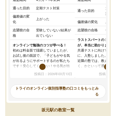
通った目的
定期テスト対策
大学入
通った目的
対策
偏差値の変
上がった
化
偏差値の変化
上がっ
志望校の合
受験していない/結果が
志望校の合格
合格し
格
出ていない
ラストスパートの１か月
オンラインで勉強のコツが学べる！
が、本当に助かりました
初めは料金面で躊躇していましたが、
共通テストに向けての追
お試し後の面談で、「子どもがやる気
に、入塾しました。田舎
が出るようにサポートするのが私たち
近隣の塾では、教えても
です！安心してください！やる気が出
く、かといって通うには
ないのは私たち講師の責任です」と言
が、トライならオンライ
投稿日：2026年03月13日
投稿日：20
ってくださり、確かに！と考えて、思
可能なので本当に助かり
い切って入塾しました。英語が苦手だ
テストの内容重視でした
ったんですが、学生の先生から学ぶこ
らないところをピンポイ
トライのオンライン個別指導塾の口コミをもっとみ
とで、勉強のコツみたいなものをつか
頂いて、とてもわかりや
る
み、徐々に成績が上がったらいいなと
していました。一生を左
思っていました。何が今足りないのか
スト、多少お金がかかっ
を的確に指導いただき、子どももびっ
思い切って入塾してよか
坂元駅の教室一覧
くりするほど楽しんでやる気を持って