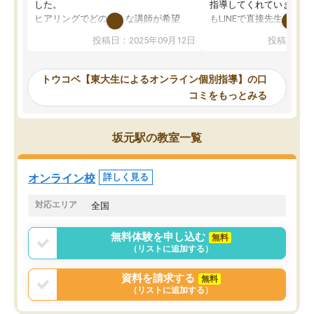
した。
指導してくれています。2
ヒアリングでどのような講師が希望
もLINEで直接先生に質問
か、オプションは付帯するかなど選ぶ
教科でも)。受講科目や
投稿日：2025年09月12日
投稿日：20
事が出来ました。
めれるので、個人に合っ
講師とのマッチング後講師との初回ミ
ると思います。カリキュ
ーティングを行い、その講師で良いか
いなのがあり(有料)、受
トウコベ【東大生によるオンライン個別指導】の口
他の講師を希望するか子供との相性も
ことをどんなスケジュー
コミをもっとみる
見てから講師を決定する事ができま
くか相談したのですが、
す。
ち期待したものではなく
うちの子は、初回面談の講師の方で決
内容でした。それでも明
坂元駅の教室一覧
定しました。
やる気も出ましたし、苦
くなってきたようなので
オンラインツールを使用した単語帳の
お願いして良かったと思
オンライン校
詳しく見る
共有があり宿題もそちらで出される形
も合わなければチェンジ
でした。
娘は3科目ともずっと同
対応エリア
全国
2ヶ月で担当講師の方がお辞めになると
言う事で講師変更の申し出があり、あ
無料体験を申し込む
無料
まりに短期での変更だった為、塾に通
（リストに追加する）
う事にして退会しました。遅れも取り
戻せ、授業内容や講師の方は良かった
資料を請求する
無料
と思います。
（リストに追加する）