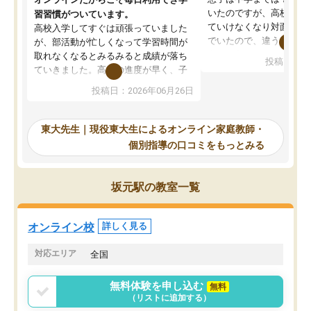
いたのですが、高校に入
習習慣がついています。
ていけなくなり対面の塾
高校入学してすぐは頑張っていました
でいたので、違うアプロ
が、部活動が忙しくなって学習時間が
考えて入りました。地元
取れなくなるとみるみると成績が落ち
投稿日：20
で、当初は模試でD判定
ていきました。高校の進度が早く、子
していたのですが、やは
供も家に帰って勉強の話すると嫌な反
投稿日：2026年06月26日
験勉強に詳しく、先生か
応を示します。東大先生にお願いして
受け合格できました。ま
からは効率的な計画を先生が立ててく
自習室が毎日使えていつ
れるので、親としても安心です。毎日
東大先生｜現役東大生によるオンライン家庭教師・
るのが心強かったようで
使える自習室とかもあり、わからない
個別指導の口コミをもっとみる
謝です。
ところがあれば先生が回答してくれる
のも重宝しています。
坂元駅の教室一覧
オンライン校
詳しく見る
対応エリア
全国
無料体験を申し込む
無料
（リストに追加する）