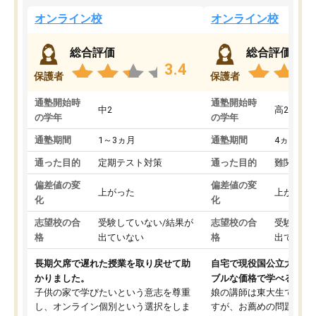
オンライン校
オンライン校
総合評価
総合評価
3.4
保護者
保護者
通塾開始時
通塾開始時
中2
高2
の学年
の学年
通塾期間
1～3ヵ月
通塾期間
4ヵ月～1
通った目的
定期テスト対策
通った目的
難関私立
偏差値の変
偏差値の変
上がった
上がった
化
化
志望校の合
受験していない/結果が
志望校の合
受験して
格
出ていない
格
出ていな
長期欠席で遅れた授業を取り戻せて助
自宅で現役国公立大学生
かりました。
ブルな価格で学べる
子供の家で学びたいという意志を尊重
娘の講師は東大生では無
し、オンライン個別という選択をしま
すが、お薦めの問題集や