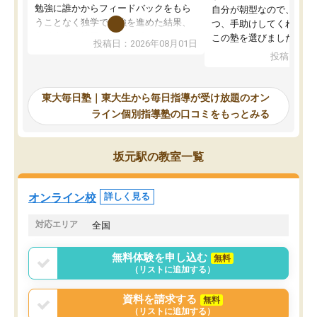
勉強に誰かからフィードバックをもら
自分が朝型なので、自習
うことなく独学で勉強を進めた結果、
つ、手助けしてくれる設
入試本番に地歴の学習が間に合わず不
この塾を選びました。
投稿日：2026年08月01日
合格となってしまいました。その経験
投稿日：20
を踏まえ、浪人が決まった際に勉強計
画を考えてもらえる塾を探した結果、
東大毎日塾にたどり着きました。学習
東大毎日塾｜東大生から毎日指導が受け放題のオン
の長期計画や日々の勉強のやり方につ
ライン個別指導塾の口コミをもっとみる
いて客観的なアドバイスをいただけた
ので、自信をもって受験勉強を進める
ことができました。自分のように勉強
坂元駅の教室一覧
のやり方や進捗管理で苦労している方
には特におすすめしたい塾です。
オンライン校
詳しく見る
対応エリア
全国
無料体験を申し込む
無料
（リストに追加する）
資料を請求する
無料
（リストに追加する）