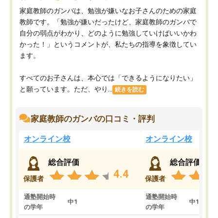
家庭教師のガンバは、勉強が嫌いなお子さんのための家庭
教師です。「勉強が嫌いだったけど、家庭教師のガンバで
自分の弱点がわかり、どのように勉強していけばいいかわ
かった！」というコメントが、私たちの指導を象徴してい
ます。
すべてのお子さんは、本心では「できるようになりたい」
と願っています。ただ、やり...
続きを読む
家庭教師のガンバの口コミ・評判
オンライン校
オンライン校
総合評価
総合評価
4.4
保護者
保護者
通塾開始時
通塾開始時
中1
中1
の学年
の学年