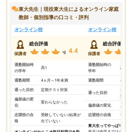
東大先生｜現役東大生によるオンライン家庭
教師・個別指導の口コミ・評判
オンライン校
オンライン校
総合評価
総合評価
4.4
保護者
保護者
通塾開始時
通塾開始時の
高1
高3
の学年
学年
通塾期間
4ヵ月～1年未満
通塾期間
4ヵ月
通った目的
定期テスト対策
大学入
通った目的
対策
偏差値の変
変わらなかった
化
偏差値の変化
上がっ
志望校の合
受験していない/結果が
志望校の合格
合格し
格
出ていない
東大生ってやっぱりすご
息子は中学まではそこそ
オンラインだからこそ毎日利用でき学