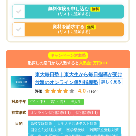
無料体験を申し込む
無料
（リストに追加する）
資料を請求する
無料
（リストに追加する）
キャンペーン対象塾
塾探しの窓口から入塾すると
入塾金1万円OFF
東大毎日塾｜東大生から毎日指導が受け
放題のオンライン個別指導塾
詳しく見る
4.0
評価
（116件）
対象学年
中1～中3
高1～高3
浪人生
授業形式
オンライン個別指導(1:1)
個別指導(1:1)
目的
高校受験対策
大学入学共通テスト対策
国公立2次試験対策
医学部受験
難関私立受験対策