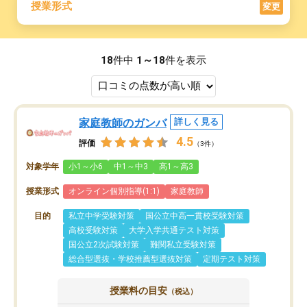
授業形式
変更
18
件中
1～18
件を表示
家庭教師のガンバ
詳しく見る
4.5
評価
（3件）
対象学年
小1～小6
中1～中3
高1～高3
授業形式
オンライン個別指導(1:1)
家庭教師
目的
私立中学受験対策
国公立中高一貫校受験対策
高校受験対策
大学入学共通テスト対策
国公立2次試験対策
難関私立受験対策
総合型選抜・学校推薦型選抜対策
定期テスト対策
授業料の目安
（税込）