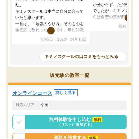
か分からず、ただ机に座
た。
でしたが、キミノスクー
キミノスクールは本当に自分に合って
らは自習の質が劇的に変
いたと思います。
先生が毎日何をすべきか
一番は、「勉強のやり方」そのものを
投稿日：20
を明確にしてくれるので
徹底的に教わったことです。単に知識
ずに学習に取り組めるよ
を詰め込むのではなく、自学自習の習
投稿日：2026年04月16日
が一番の収穫です。
慣が身につくよう並走してくれるの
授業で教えてもらうとい
で、通塾日以外も机に向かうのが苦で
の仕方をコーチングして
はなくなりました。
キミノスクールの口コミをもっとみる
ルなので、家での学習習
身につきました。結果と
講師の方との距離も近く、親身なコー
た英語の偏差値が10以上
チングのおかげで、停滞期もモチベー
坂元駅の教室一覧
していた公立高校に無事
ションを維持できました。「やらされ
た。自分から学ぶ姿勢を
る勉強」から「目標のための勉強」へ
たい家庭には本当におす
意識が変わったことが、目標校への合
オンラインコース
詳しく見る
思います。
格に繋がったと思います。
対応エリア
全国
無料体験を申し込む
無料
（リストに追加する）
資料を請求する
無料