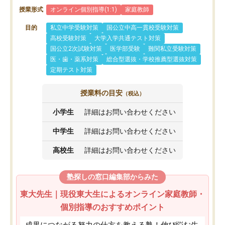
授業形式
オンライン個別指導(1:1)
家庭教師
目的
私立中学受験対策
国公立中高一貫校受験対策
高校受験対策
大学入学共通テスト対策
国公立2次試験対策
医学部受験
難関私立受験対策
医・歯・薬系対策
総合型選抜・学校推薦型選抜対策
定期テスト対策
授業料の目安
（税込）
小学生
詳細はお問い合わせください
中学生
詳細はお問い合わせください
高校生
詳細はお問い合わせください
塾探しの窓口編集部からみた
東大先生｜現役東大生によるオンライン家庭教師・
個別指導のおすすめポイント
成果につながる努力の仕方を教える塾！伸び悩む生