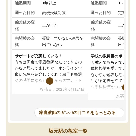
通塾期間
1年以上
通塾期間
1～3ヵ月
通った目的
高校受験対策
通った目的
定期テス
偏差値の変
偏差値の変
上がった
上がった
化
化
志望校の合
受験していない/結果が
志望校の合
受験して
格
出ていない
格
出ていな
サポートが充実している！
学校の教科書のポイント
うちは田舎で家庭教師なんてできるの
く教えてもらえている
かなと思ってましたが、オンラインで
体験授業を受けて入塾し
良い先生を紹介してくれて息子も毎週
なかなか勉強しない息子
その時間になると自分からタブレット
生が予定表を立ててくれ
を開いてzoomを繋げるようになりまし
つ学習習慣がついてきま
投稿日：2025年01月21日
た！5科目なんでもOKなのもとても気
オンラインで週に一度の
投稿日：20
に入っています
指導が無い日も予定表に
成績もだいぶ下の方でしたが、通い始
したり、LINEでわから
めて1年ほどだった今では平均点以上の
問できるのでとても助か
家庭教師のガンバの口コミをもっとみる
科目が増えてきました！あと1年受験ま
であるので無料の週末教室を使用しな
がら頑張って欲しいと思います！
坂元駅の教室一覧