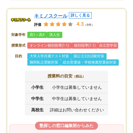
キミノスクール
詳しく見る
4.3
評価
（5件）
対象学年
高1～高3
浪人生
授業形式
オンライン個別指導(1:1)
個別指導(1:1)
自立型学習
目的
大学入学共通テスト対策
国公立2次試験対策
難関私立受験対策
総合型選抜・学校推薦型選抜対策
授業料の目安
（税込）
小学生
小学生は募集していません
中学生
中学生は募集していません
高校生
詳細はお問い合わせください
塾探しの窓口編集部からみた