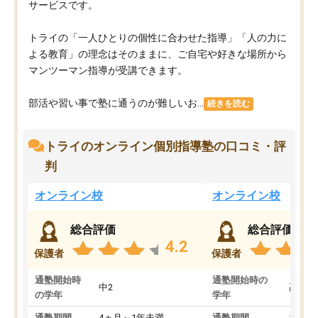
サービスです。
トライの「一人ひとりの個性に合わせた指導」「人の力に
よる教育」の理念はそのままに、ご自宅や好きな場所から
マンツーマン指導が受講できます。
部活や習い事で塾に通うのが難しいお...
続きを読む
トライのオンライン個別指導塾の口コミ・評
判
オンライン校
オンライン校
総合評価
総合評価
4.2
保護者
保護者
通塾開始時
通塾開始時の
中2
高3
の学年
学年
通塾期間
4ヵ月～1年未満
通塾期間
1～3