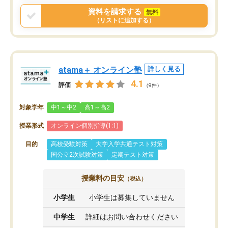
資料を請求する
無料
（リストに追加する）
atama＋ オンライン塾
詳しく見る
4.1
評価
（9件）
対象学年
中1～中2
高1～高2
授業形式
オンライン個別指導(1:1)
目的
高校受験対策
大学入学共通テスト対策
国公立2次試験対策
定期テスト対策
授業料の目安
（税込）
小学生
小学生は募集していません
中学生
詳細はお問い合わせください