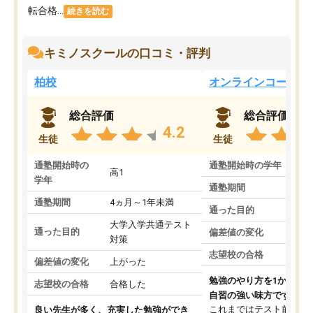
転合格...
続きを読む
キミノスクールの口コミ・評判
柏校
オンラインコース
総合評価
総合評価
4.2
生徒
生徒
通塾開始時の
通塾開始時の学年
中
高1
学年
通塾期間
通塾期間
4ヵ月～1年未満
通った目的
大学入学共通テスト
通った目的
偏差値の変化
対策
志望校の合格
偏差値の変化
上がった
勉強のやり方を1から教
志望校の合格
合格した
自習の強い味方です。
これまではテスト前に何
良い先生が多く、充実した勉強ができ