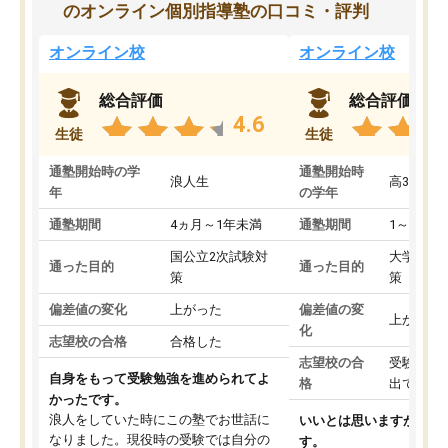
のオンライン個別指導塾の口コミ・評判
オンライン校
オンライン校
総合評価
総合評価
4.6
生徒
生徒
通塾開始時の学
通塾開始時
浪人生
高3
年
の学年
通塾期間
4ヵ月～1年未満
通塾期間
1～3ヵ月
国公立2次試験対
大学入学
通った目的
通った目的
策
策
偏差値の変化
上がった
偏差値の変
上がった
化
志望校の合格
合格した
志望校の合
受験して
自身をもって受験勉強を進められてよ
格
出ていな
かったです。
浪人をしていた時にこの塾でお世話に
いいとは思いますが、料
なりました。現役時の受験では自分の
す。