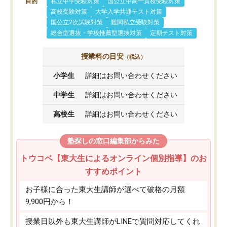
目的
私立中学受験対策
国公立中高一貫校受験対策
高校受験対策
大学入学共通テスト対策
国公立2次試験対策
難関私立受験対策
総合型選抜・学校推薦型選抜対策
定期テスト対策
授業料の目安
（税込）
小学生
詳細はお問い合わせください
中学生
詳細はお問い合わせください
高校生
詳細はお問い合わせください
塾探しの窓口編集部からみた
トウコベ【東大生によるオンライン個別指導】のお
すすめポイント
お子様に合った東大生講師が選べて破格の月額
9,900円から！
授業日以外も東大生講師がLINEで質問対応してくれ