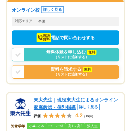
塾を受けています。狙い通り、少しず
つ成績も上がり、苦手意識も無くなっ
オンライン校
詳しく見る
てきたので、さらに苦手な数学も追加
でお願いしました。来年の高校受験に
対応エリア
全国
向けて頑張っています。
通話
電話で問い合わせする
無料
無料体験を申し込む
無料
（リストに追加する）
資料を請求する
無料
（リストに追加する）
東大先生｜現役東大生によるオンライン
家庭教師・個別指導
詳しく見る
4.2
評価
（10件）
対象学年
小4～小6
中1～中3
高1～高3
浪人生