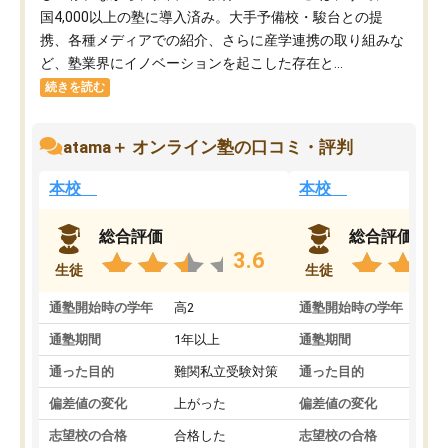
国4,000以上の塾に導入済み。大手予備校・駿台との提
携、各種メディアでの紹介、さらに産学連携の取り組みな
ど、塾業界にイノベーションを起こした存在と...
続きを読む
atama＋ オンライン塾の口コミ・評判
本校
本校
総合評価
総合評価
3.6
生徒
生徒
通塾開始時の学年
高2
通塾開始時の学年
中
通塾期間
1年以上
通塾期間
通った目的
難関私立受験対策
通った目的
偏差値の変化
上がった
偏差値の変化
志望校の合格
合格した
志望校の合格