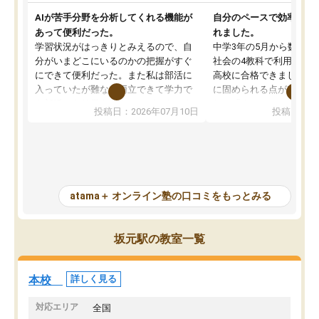
AIが苦手分野を分析してくれる機能が
自分のペースで効率よく
あって便利だった。
れました。
学習状況がはっきりとみえるので、自
中学3年の5月から数学・
分がいまどこにいるのかの把握がすぐ
社会の4教科で利用し、偏
にできて便利だった。また私は部活に
高校に合格できました。
入っていたが難なく両立できて学力で
に固められる点が魅力で
も部活でも結果を残すことができてよ
れる「ウォームアップ」
投稿日：2026年07月10日
投稿日：20
かった。また問題演習の際に、自分が
項目のおかげで、手軽に
一度間違えた問題を繰り返し学習でき
せられます。何度も間違
たので苦手だった英語の克服につなが
「特訓」項目で徹底的に
った点もよかった。ただAIをアピール
め、苦手克服に非常に役
して活用するのは良かった点もあった
また、その日の勉強時間
が、自分で自分の管理ができない人に
元数が可視化されるので
atama＋ オンライン塾の口コミをもっとみる
とっては難しい部分もあるのではない
しながら意欲的に取り組
かと思った。
常に効果を実感している
になった現在も大学受験
坂元駅の教室一覧
して利用しており、自信
すめできる塾です。
本校
詳しく見る
対応エリア
全国