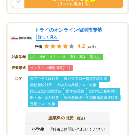
（リストに追加する）
トライのオンライン個別指導塾
詳しく見る
4.2
評価
（44件）
対象学年
小1～小6
中1～中3
高1～高3
浪人生
授業形式
オンライン個別指導(1:1)
目的
私立中学受験対策
国公立中高一貫校受験対策
高校受験対策
大学入学共通テスト対策
国公立2次試験対策
医学部受験
難関私立受験対策
医・歯・薬系対策
総合型選抜・学校推薦型選抜対策
定期テスト対策
授業料の目安
（税込）
小学生
詳細はお問い合わせください