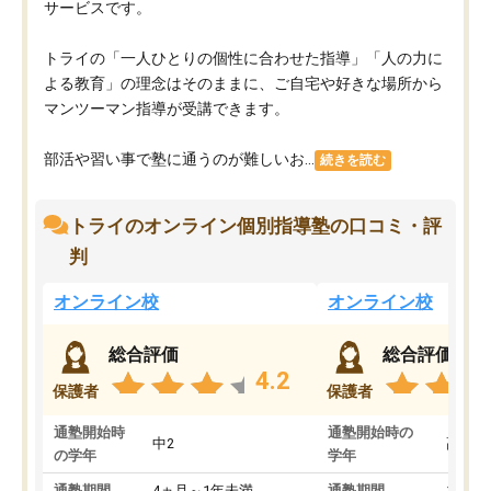
サービスです。
トライの「一人ひとりの個性に合わせた指導」「人の力に
よる教育」の理念はそのままに、ご自宅や好きな場所から
マンツーマン指導が受講できます。
部活や習い事で塾に通うのが難しいお...
続きを読む
トライのオンライン個別指導塾の口コミ・評
判
オンライン校
オンライン校
総合評価
総合評価
4.2
保護者
保護者
通塾開始時
通塾開始時の
中2
高3
の学年
学年
通塾期間
4ヵ月～1年未満
通塾期間
1～3