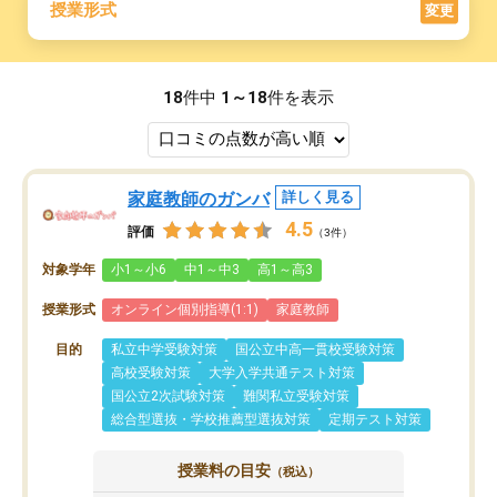
授業形式
変更
18
件中
1～18
件を表示
家庭教師のガンバ
詳しく見る
4.5
評価
（3件）
対象学年
小1～小6
中1～中3
高1～高3
授業形式
オンライン個別指導(1:1)
家庭教師
目的
私立中学受験対策
国公立中高一貫校受験対策
高校受験対策
大学入学共通テスト対策
国公立2次試験対策
難関私立受験対策
総合型選抜・学校推薦型選抜対策
定期テスト対策
授業料の目安
（税込）