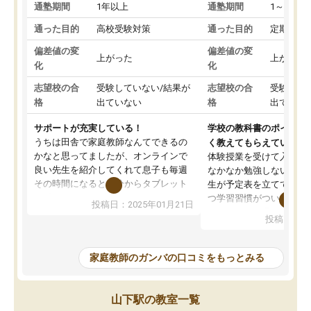
通塾期間
1年以上
通塾期間
1～3ヵ月
通った目的
高校受験対策
通った目的
定期テス
偏差値の変
偏差値の変
上がった
上がった
化
化
志望校の合
受験していない/結果が
志望校の合
受験して
格
出ていない
格
出ていな
サポートが充実している！
学校の教科書のポイント
うちは田舎で家庭教師なんてできるの
く教えてもらえている
かなと思ってましたが、オンラインで
体験授業を受けて入塾し
良い先生を紹介してくれて息子も毎週
なかなか勉強しない息子
その時間になると自分からタブレット
生が予定表を立ててくれ
を開いてzoomを繋げるようになりまし
つ学習習慣がついてきま
投稿日：2025年01月21日
た！5科目なんでもOKなのもとても気
オンラインで週に一度の
投稿日：20
に入っています
指導が無い日も予定表に
成績もだいぶ下の方でしたが、通い始
したり、LINEでわから
めて1年ほどだった今では平均点以上の
問できるのでとても助か
家庭教師のガンバの口コミをもっとみる
科目が増えてきました！あと1年受験ま
であるので無料の週末教室を使用しな
がら頑張って欲しいと思います！
山下駅の教室一覧