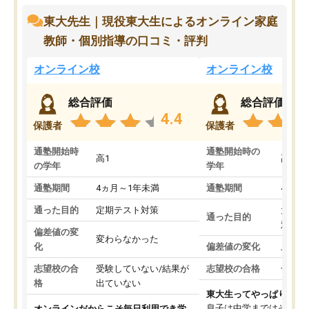
東大先生｜現役東大生によるオンライン家庭
教師・個別指導の口コミ・評判
オンライン校
オンライン校
総合評価
総合評価
4.4
保護者
保護者
通塾開始時
通塾開始時の
高1
高3
の学年
学年
通塾期間
4ヵ月～1年未満
通塾期間
4ヵ月
通った目的
定期テスト対策
大学入
通った目的
対策
偏差値の変
変わらなかった
化
偏差値の変化
上がっ
志望校の合
受験していない/結果が
志望校の合格
合格し
格
出ていない
東大生ってやっぱりすご
息子は中学まではそこそ
オンラインだからこそ毎日利用でき学