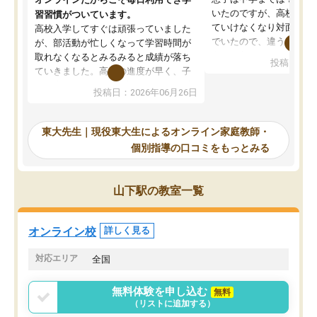
いたのですが、高校に入
習習慣がついています。
ていけなくなり対面の塾
高校入学してすぐは頑張っていました
でいたので、違うアプロ
が、部活動が忙しくなって学習時間が
考えて入りました。地元
取れなくなるとみるみると成績が落ち
投稿日：20
で、当初は模試でD判定
ていきました。高校の進度が早く、子
していたのですが、やは
供も家に帰って勉強の話すると嫌な反
投稿日：2026年06月26日
験勉強に詳しく、先生か
応を示します。東大先生にお願いして
受け合格できました。ま
からは効率的な計画を先生が立ててく
自習室が毎日使えていつ
れるので、親としても安心です。毎日
東大先生｜現役東大生によるオンライン家庭教師・
るのが心強かったようで
使える自習室とかもあり、わからない
個別指導の口コミをもっとみる
謝です。
ところがあれば先生が回答してくれる
のも重宝しています。
山下駅の教室一覧
オンライン校
詳しく見る
対応エリア
全国
無料体験を申し込む
無料
（リストに追加する）