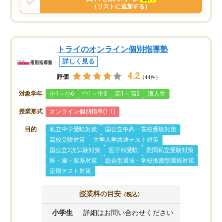
（リストに追加する）
トライのオンライン個別指導塾
詳しく見る
4.2
評価
（44件）
対象学年
小1～小6
中1～中3
高1～高3
浪人生
授業形式
オンライン個別指導(1:1)
目的
私立中学受験対策
国公立中高一貫校受験対策
高校受験対策
大学入学共通テスト対策
国公立2次試験対策
医学部受験
難関私立受験対策
医・歯・薬系対策
総合型選抜・学校推薦型選抜対策
定期テスト対策
授業料の目安
（税込）
小学生
詳細はお問い合わせください