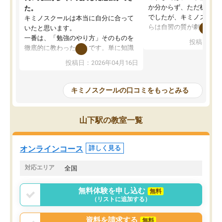
か分からず、ただ机に座
た。
でしたが、キミノスクー
キミノスクールは本当に自分に合って
らは自習の質が劇的に変
いたと思います。
先生が毎日何をすべきか
一番は、「勉強のやり方」そのものを
投稿日：20
を明確にしてくれるので
徹底的に教わったことです。単に知識
ずに学習に取り組めるよ
を詰め込むのではなく、自学自習の習
投稿日：2026年04月16日
が一番の収穫です。
慣が身につくよう並走してくれるの
授業で教えてもらうとい
で、通塾日以外も机に向かうのが苦で
の仕方をコーチングして
はなくなりました。
キミノスクールの口コミをもっとみる
ルなので、家での学習習
身につきました。結果と
講師の方との距離も近く、親身なコー
た英語の偏差値が10以上
チングのおかげで、停滞期もモチベー
山下駅の教室一覧
していた公立高校に無事
ションを維持できました。「やらされ
た。自分から学ぶ姿勢を
る勉強」から「目標のための勉強」へ
たい家庭には本当におす
意識が変わったことが、目標校への合
オンラインコース
詳しく見る
思います。
格に繋がったと思います。
対応エリア
全国
無料体験を申し込む
無料
（リストに追加する）
資料を請求する
無料