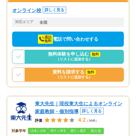
塾を受けています。狙い通り、少しず
つ成績も上がり、苦手意識も無くなっ
オンライン校
詳しく見る
てきたので、さらに苦手な数学も追加
でお願いしました。来年の高校受験に
対応エリア
全国
向けて頑張っています。
通話
電話で問い合わせする
無料
無料体験を申し込む
無料
（リストに追加する）
資料を請求する
無料
（リストに追加する）
東大先生｜現役東大生によるオンライン
家庭教師・個別指導
詳しく見る
4.2
評価
（10件）
対象学年
小4～小6
中1～中3
高1～高3
浪人生