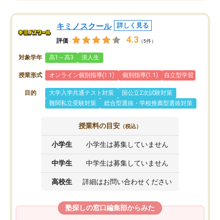
キミノスクール
詳しく見る
4.3
評価
（5件）
対象学年
高1～高3
浪人生
授業形式
オンライン個別指導(1:1)
個別指導(1:1)
自立型学習
目的
大学入学共通テスト対策
国公立2次試験対策
難関私立受験対策
総合型選抜・学校推薦型選抜対策
授業料の目安
（税込）
小学生
小学生は募集していません
中学生
中学生は募集していません
高校生
詳細はお問い合わせください
塾探しの窓口編集部からみた