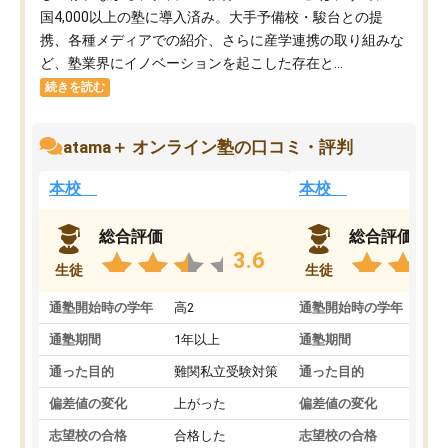
国4,000以上の塾に導入済み。大手予備校・駿台との提
携、各種メディアでの紹介、さらに産学連携の取り組みな
ど、塾業界にイノベーションを起こした存在と...
続きを読む
atama＋ オンライン塾の口コミ・評判
本校
本校
総合評価
総合評価
3.6
生徒
生徒
通塾開始時の学年
高2
通塾開始時の学年
中
通塾期間
1年以上
通塾期間
通った目的
難関私立受験対策
通った目的
偏差値の変化
上がった
偏差値の変化
志望校の合格
合格した
志望校の合格