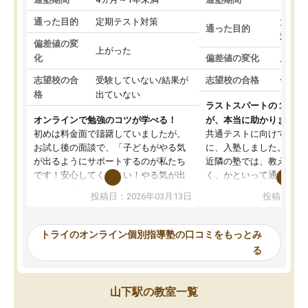
通った目的
定期テスト対策
大学入
通った目的
対策
偏差値の変
上がった
化
偏差値の変化
上がっ
志望校の合
受験していない/結果が
志望校の合格
合格し
格
出ていない
ラストスパートの１か月
オンラインで勉強のコツが学べる！
が、本当に助かりました
初めは料金面で躊躇していましたが、
共通テストに向けての追
お試し後の面談で、「子どもがやる気
に、入塾しました。田舎
が出るようにサポートするのが私たち
近隣の塾では、教えても
です！安心してください！やる気が出
く、かといって通うには
ないのは私たち講師の責任です」と言
が、トライならオンライ
投稿日：2026年03月13日
投稿日：20
ってくださり、確かに！と考えて、思
可能なので本当に助かり
い切って入塾しました。英語が苦手だ
テストの内容重視でした
ったんですが、学生の先生から学ぶこ
らないところをピンポイ
トライのオンライン個別指導塾の口コミをもっとみ
とで、勉強のコツみたいなものをつか
頂いて、とてもわかりや
る
み、徐々に成績が上がったらいいなと
していました。一生を左
思っていました。何が今足りないのか
スト、多少お金がかかっ
を的確に指導いただき、子どももびっ
思い切って入塾してよか
山下駅の教室一覧
くりするほど楽しんでやる気を持って