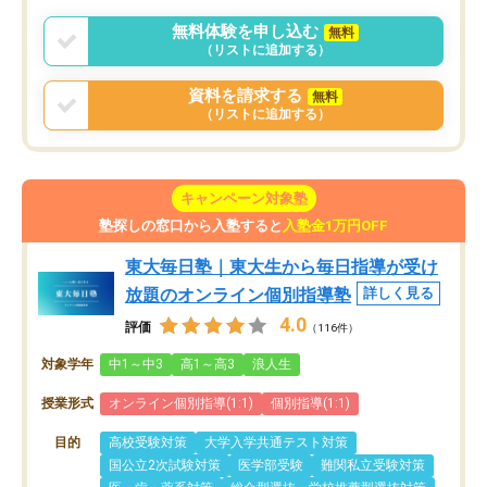
無料体験を申し込む
無料
（リストに追加する）
資料を請求する
無料
（リストに追加する）
キャンペーン対象塾
塾探しの窓口から入塾すると
入塾金1万円OFF
東大毎日塾｜東大生から毎日指導が受け
放題のオンライン個別指導塾
詳しく見る
4.0
評価
（116件）
対象学年
中1～中3
高1～高3
浪人生
授業形式
オンライン個別指導(1:1)
個別指導(1:1)
目的
高校受験対策
大学入学共通テスト対策
国公立2次試験対策
医学部受験
難関私立受験対策