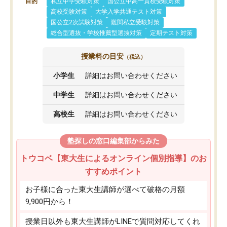
目的
私立中学受験対策
国公立中高一貫校受験対策
高校受験対策
大学入学共通テスト対策
国公立2次試験対策
難関私立受験対策
総合型選抜・学校推薦型選抜対策
定期テスト対策
授業料の目安
（税込）
小学生
詳細はお問い合わせください
中学生
詳細はお問い合わせください
高校生
詳細はお問い合わせください
塾探しの窓口編集部からみた
トウコベ【東大生によるオンライン個別指導】のお
すすめポイント
お子様に合った東大生講師が選べて破格の月額
9,900円から！
授業日以外も東大生講師がLINEで質問対応してくれ