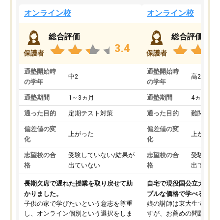
オンライン校
オンライン校
総合評価
総合評価
3.4
保護者
保護者
通塾開始時
通塾開始時
中2
高2
の学年
の学年
通塾期間
1～3ヵ月
通塾期間
4ヵ月～1
通った目的
定期テスト対策
通った目的
難関私立
偏差値の変
偏差値の変
上がった
上がった
化
化
志望校の合
受験していない/結果が
志望校の合
受験して
格
出ていない
格
出ていな
長期欠席で遅れた授業を取り戻せて助
自宅で現役国公立大学生
かりました。
ブルな価格で学べる
子供の家で学びたいという意志を尊重
娘の講師は東大生では無
し、オンライン個別という選択をしま
すが、お薦めの問題集や