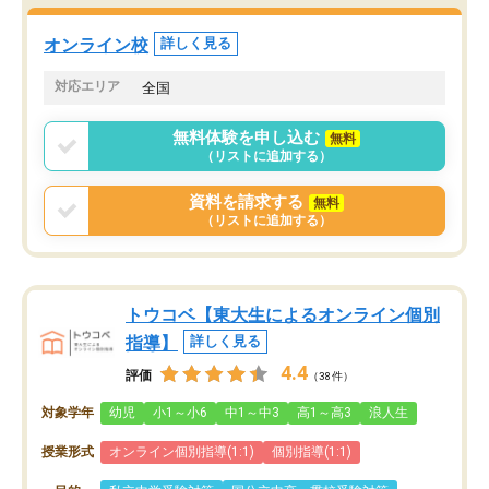
オンライン校
詳しく見る
対応エリア
全国
無料体験を申し込む
無料
（リストに追加する）
資料を請求する
無料
（リストに追加する）
トウコベ【東大生によるオンライン個別
指導】
詳しく見る
4.4
評価
（38件）
対象学年
幼児
小1～小6
中1～中3
高1～高3
浪人生
授業形式
オンライン個別指導(1:1)
個別指導(1:1)