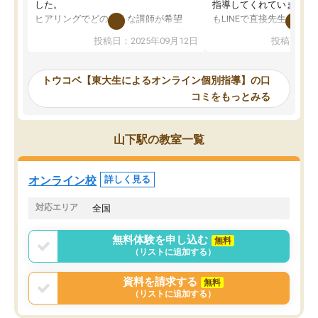
した。
指導してくれています。2
ヒアリングでどのような講師が希望
もLINEで直接先生に質問
か、オプションは付帯するかなど選ぶ
教科でも)。受講科目や
投稿日：2025年09月12日
投稿日：20
事が出来ました。
めれるので、個人に合っ
講師とのマッチング後講師との初回ミ
ると思います。カリキュ
ーティングを行い、その講師で良いか
いなのがあり(有料)、受
トウコベ【東大生によるオンライン個別指導】の口
他の講師を希望するか子供との相性も
ことをどんなスケジュー
コミをもっとみる
見てから講師を決定する事ができま
くか相談したのですが、
す。
ち期待したものではなく
うちの子は、初回面談の講師の方で決
内容でした。それでも明
山下駅の教室一覧
定しました。
やる気も出ましたし、苦
くなってきたようなので
オンラインツールを使用した単語帳の
お願いして良かったと思
オンライン校
詳しく見る
共有があり宿題もそちらで出される形
も合わなければチェンジ
でした。
娘は3科目ともずっと同
対応エリア
全国
2ヶ月で担当講師の方がお辞めになると
言う事で講師変更の申し出があり、あ
無料体験を申し込む
無料
まりに短期での変更だった為、塾に通
（リストに追加する）
う事にして退会しました。遅れも取り
戻せ、授業内容や講師の方は良かった
資料を請求する
無料
と思います。
（リストに追加する）