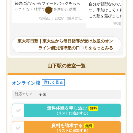
勉強に誰かからフィードバックをもら
自分が朝型なので、自習
うことなく独学で勉強を進めた結果、
つ、手助けしてくれる設
入試本番に地歴の学習が間に合わず不
この塾を選びました。
投稿日：2026年08月01日
合格となってしまいました。その経験
投稿日：20
を踏まえ、浪人が決まった際に勉強計
画を考えてもらえる塾を探した結果、
東大毎日塾にたどり着きました。学習
東大毎日塾｜東大生から毎日指導が受け放題のオン
の長期計画や日々の勉強のやり方につ
ライン個別指導塾の口コミをもっとみる
いて客観的なアドバイスをいただけた
ので、自信をもって受験勉強を進める
ことができました。自分のように勉強
山下駅の教室一覧
のやり方や進捗管理で苦労している方
には特におすすめしたい塾です。
オンライン校
詳しく見る
対応エリア
全国
無料体験を申し込む
無料
（リストに追加する）
資料を請求する
無料
（リストに追加する）