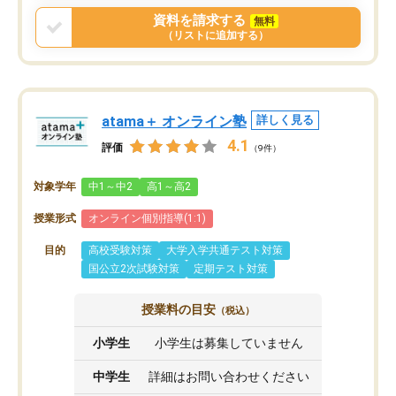
資料を請求する
無料
（リストに追加する）
atama＋ オンライン塾
詳しく見る
4.1
評価
（9件）
対象学年
中1～中2
高1～高2
授業形式
オンライン個別指導(1:1)
目的
高校受験対策
大学入学共通テスト対策
国公立2次試験対策
定期テスト対策
授業料の目安
（税込）
小学生
小学生は募集していません
中学生
詳細はお問い合わせください