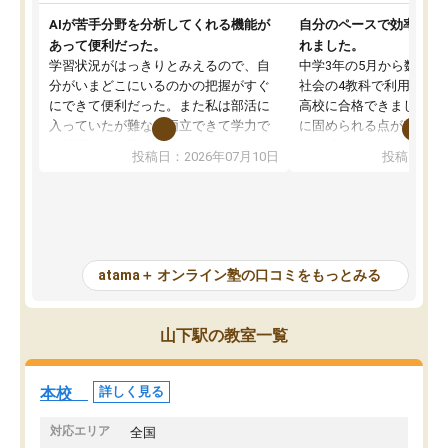
AIが苦手分野を分析してくれる機能が
自分のペースで効率よく
あって便利だった。
れました。
学習状況がはっきりとみえるので、自
中学3年の5月から数学・
分がいまどこにいるのかの把握がすぐ
社会の4教科で利用し、偏
にできて便利だった。また私は部活に
高校に合格できました。
入っていたが難なく両立できて学力で
に固められる点が魅力で
も部活でも結果を残すことができてよ
れる「ウォームアップ」
投稿日：2026年07月10日
投稿日：20
かった。また問題演習の際に、自分が
項目のおかげで、手軽に
一度間違えた問題を繰り返し学習でき
せられます。何度も間違
たので苦手だった英語の克服につなが
「特訓」項目で徹底的に
った点もよかった。ただAIをアピール
め、苦手克服に非常に役
して活用するのは良かった点もあった
また、その日の勉強時間
が、自分で自分の管理ができない人に
元数が可視化されるので
atama＋ オンライン塾の口コミをもっとみる
とっては難しい部分もあるのではない
しながら意欲的に取り組
かと思った。
常に効果を実感している
になった現在も大学受験
山下駅の教室一覧
して利用しており、自信
すめできる塾です。
本校
詳しく見る
対応エリア
全国