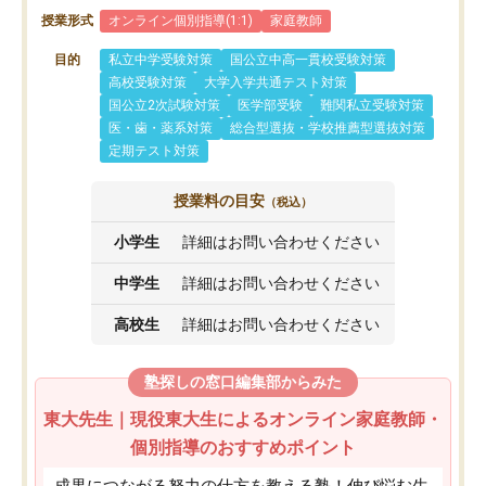
授業形式
オンライン個別指導(1:1)
家庭教師
目的
私立中学受験対策
国公立中高一貫校受験対策
高校受験対策
大学入学共通テスト対策
国公立2次試験対策
医学部受験
難関私立受験対策
医・歯・薬系対策
総合型選抜・学校推薦型選抜対策
定期テスト対策
授業料の目安
（税込）
小学生
詳細はお問い合わせください
中学生
詳細はお問い合わせください
高校生
詳細はお問い合わせください
塾探しの窓口編集部からみた
東大先生｜現役東大生によるオンライン家庭教師・
個別指導のおすすめポイント
成果につながる努力の仕方を教える塾！伸び悩む生