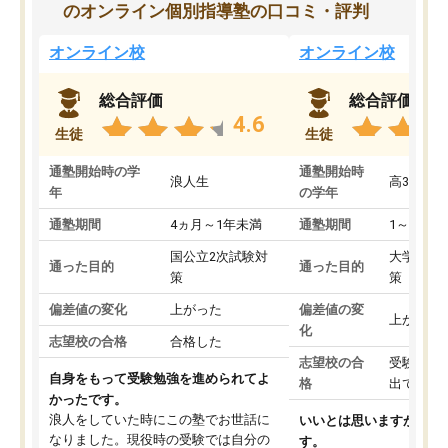
のオンライン個別指導塾の口コミ・評判
オンライン校
オンライン校
総合評価
総合評価
4.6
生徒
生徒
通塾開始時の学
通塾開始時
浪人生
高3
年
の学年
通塾期間
4ヵ月～1年未満
通塾期間
1～3ヵ月
国公立2次試験対
大学入学
通った目的
通った目的
策
策
偏差値の変化
上がった
偏差値の変
上がった
化
志望校の合格
合格した
志望校の合
受験して
自身をもって受験勉強を進められてよ
格
出ていな
かったです。
浪人をしていた時にこの塾でお世話に
いいとは思いますが、料
なりました。現役時の受験では自分の
す。