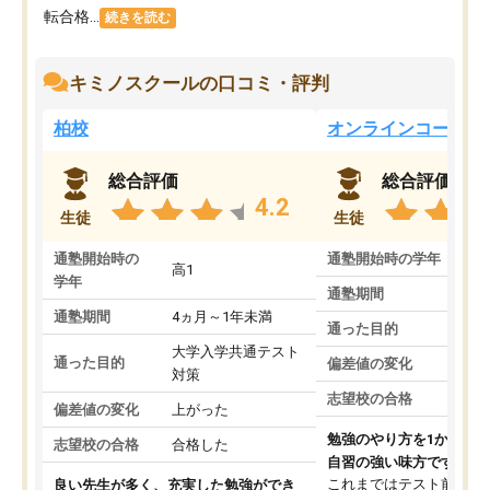
転合格...
続きを読む
キミノスクールの口コミ・評判
柏校
オンラインコース
総合評価
総合評価
4.2
生徒
生徒
通塾開始時の
通塾開始時の学年
中
高1
学年
通塾期間
通塾期間
4ヵ月～1年未満
通った目的
大学入学共通テスト
通った目的
偏差値の変化
対策
志望校の合格
偏差値の変化
上がった
勉強のやり方を1から教
志望校の合格
合格した
自習の強い味方です。
これまではテスト前に何
良い先生が多く、充実した勉強ができ