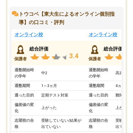
トウコベ【東大生によるオンライン個別指
導】の口コミ・評判
オンライン校
オンライン校
総合評価
総合評価
3.4
保護者
保護者
通塾開始時
通塾開始時
中2
高2
の学年
の学年
通塾期間
1～3ヵ月
通塾期間
4ヵ月～1
通った目的
定期テスト対策
通った目的
難関私立
偏差値の変
偏差値の変
上がった
上がった
化
化
志望校の合
受験していない/結果が
志望校の合
受験して
格
出ていない
格
出ていな