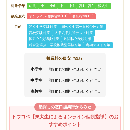
対象学年
幼児
小1～小6
中1～中3
高1～高3
浪人生
授業形式
オンライン個別指導(1:1)
個別指導(1:1)
目的
私立中学受験対策
国公立中高一貫校受験対策
高校受験対策
大学入学共通テスト対策
国公立2次試験対策
難関私立受験対策
総合型選抜・学校推薦型選抜対策
定期テスト対策
授業料の目安
（税込）
小学生
詳細はお問い合わせください
中学生
詳細はお問い合わせください
高校生
詳細はお問い合わせください
塾探しの窓口編集部からみた
トウコベ【東大生によるオンライン個別指導】のお
すすめポイント