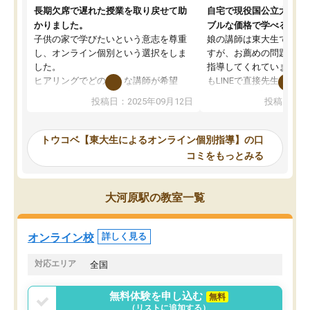
長期欠席で遅れた授業を取り戻せて助
自宅で現役国公立大学生
かりました。
ブルな価格で学べる
子供の家で学びたいという意志を尊重
娘の講師は東大生では無
し、オンライン個別という選択をしま
すが、お薦めの問題集や
した。
指導してくれています。2
ヒアリングでどのような講師が希望
もLINEで直接先生に質問
か、オプションは付帯するかなど選ぶ
教科でも)。受講科目や
投稿日：2025年09月12日
投稿日：20
事が出来ました。
めれるので、個人に合っ
講師とのマッチング後講師との初回ミ
ると思います。カリキュ
ーティングを行い、その講師で良いか
いなのがあり(有料)、受
トウコベ【東大生によるオンライン個別指導】の口
他の講師を希望するか子供との相性も
ことをどんなスケジュー
コミをもっとみる
見てから講師を決定する事ができま
くか相談したのですが、
す。
ち期待したものではなく
うちの子は、初回面談の講師の方で決
内容でした。それでも明
大河原駅の教室一覧
定しました。
やる気も出ましたし、苦
くなってきたようなので
オンラインツールを使用した単語帳の
お願いして良かったと思
オンライン校
詳しく見る
共有があり宿題もそちらで出される形
も合わなければチェンジ
でした。
娘は3科目ともずっと同
対応エリア
全国
2ヶ月で担当講師の方がお辞めになると
言う事で講師変更の申し出があり、あ
無料体験を申し込む
無料
まりに短期での変更だった為、塾に通
（リストに追加する）