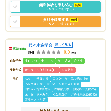
無料体験を申し込む
無料
（リストに追加する）
資料を請求する
無料
（リストに追加する）
代々木進学会
詳しく見る
0.0
評価
（0件）
対象学年
小1～小6
中1～中3
高1～高3
浪人生
授業形式
オンライン個別指導(1:1)
家庭教師
目的
私立中学受験対策
国公立中高一貫校受験対策
高校受験対策
大学入学共通テスト対策
国公立2次試験対策
医学部受験
難関私立受験対策
医・歯・薬系対策
総合型選抜・学校推薦型選抜対策
定期テスト対策