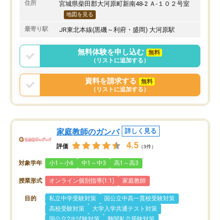
住所
宮城県柴田郡大河原町新南48-2 Ａ-１０２号室
地図を見る
最寄り駅
JR東北本線(黒磯～利府・盛岡) 大河原駅
無料体験を申し込む
無料
（リストに追加する）
資料を請求する
無料
（リストに追加する）
家庭教師のガンバ
詳しく見る
4.5
評価
（3件）
対象学年
小1～小6
中1～中3
高1～高3
授業形式
オンライン個別指導(1:1)
家庭教師
目的
私立中学受験対策
国公立中高一貫校受験対策
高校受験対策
大学入学共通テスト対策
国公立2次試験対策
難関私立受験対策