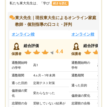
私たち東大先生は、「学び...
続きを読む
東大先生｜現役東大生によるオンライン家庭
教師・個別指導の口コミ・評判
オンライン校
オンライン校
総合評価
総合評価
4.4
保護者
保護者
通塾開始時
通塾開始時の
高1
高3
の学年
学年
通塾期間
4ヵ月～1年未満
通塾期間
4ヵ月
通った目的
定期テスト対策
大学入
通った目的
対策
偏差値の変
変わらなかった
化
偏差値の変化
上がっ
志望校の合
受験していない/結果が
志望校の合格
合格し