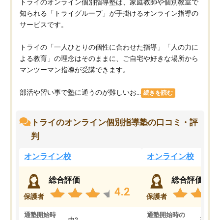
トライのオンライン個別指導塾は、家庭教師や個別教室で
知られる「トライグループ」が手掛けるオンライン指導の
サービスです。
トライの「一人ひとりの個性に合わせた指導」「人の力に
よる教育」の理念はそのままに、ご自宅や好きな場所から
マンツーマン指導が受講できます。
部活や習い事で塾に通うのが難しいお...
続きを読む
トライのオンライン個別指導塾の口コミ・評
判
オンライン校
オンライン校
総合評価
総合評価
4.2
保護者
保護者
通塾開始時
通塾開始時の
中2
高3