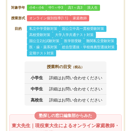
対象学年
小4～小6
中1～中3
高1～高3
浪人生
授業形式
オンライン個別指導(1:1)
家庭教師
目的
私立中学受験対策
国公立中高一貫校受験対策
高校受験対策
大学入学共通テスト対策
国公立2次試験対策
医学部受験
難関私立受験対策
医・歯・薬系対策
総合型選抜・学校推薦型選抜対策
定期テスト対策
授業料の目安
（税込）
小学生
詳細はお問い合わせください
中学生
詳細はお問い合わせください
高校生
詳細はお問い合わせください
塾探しの窓口編集部からみた
東大先生｜現役東大生によるオンライン家庭教師・