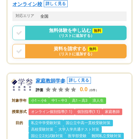
オンライン校
詳しく見る
対応エリア
全国
無料体験を申し込む
無料
（リストに追加する）
資料を請求する
無料
（リストに追加する）
家庭教師学参
詳しく見る
0.0
評価
（0件）
対象学年
小1～小6
中1～中3
高1～高3
浪人生
授業形式
オンライン個別指導(1:1)
個別指導(1:1)
家庭教師
目的
私立中学受験対策
国公立中高一貫校受験対策
高校受験対策
大学入学共通テスト対策
国公立2次試験対策
医学部受験
難関私立受験対策