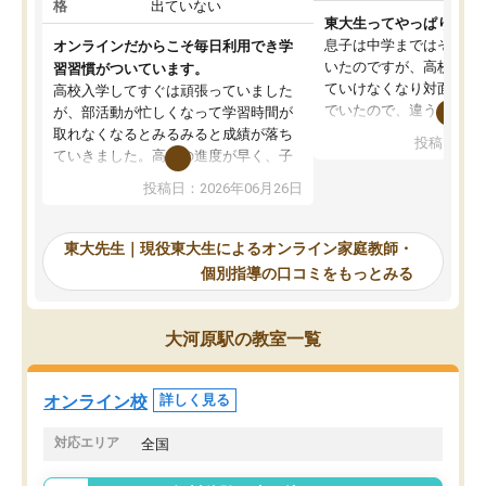
格
出ていない
東大生ってやっぱりすご
息子は中学まではそこそ
オンラインだからこそ毎日利用でき学
いたのですが、高校に入
習習慣がついています。
ていけなくなり対面の塾
高校入学してすぐは頑張っていました
でいたので、違うアプロ
が、部活動が忙しくなって学習時間が
考えて入りました。地元
取れなくなるとみるみると成績が落ち
投稿日：20
で、当初は模試でD判定
ていきました。高校の進度が早く、子
していたのですが、やは
供も家に帰って勉強の話すると嫌な反
投稿日：2026年06月26日
験勉強に詳しく、先生か
応を示します。東大先生にお願いして
受け合格できました。ま
からは効率的な計画を先生が立ててく
自習室が毎日使えていつ
れるので、親としても安心です。毎日
東大先生｜現役東大生によるオンライン家庭教師・
るのが心強かったようで
使える自習室とかもあり、わからない
個別指導の口コミをもっとみる
謝です。
ところがあれば先生が回答してくれる
のも重宝しています。
大河原駅の教室一覧
オンライン校
詳しく見る
対応エリア
全国