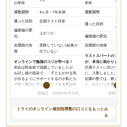
の学年
学年
通塾期間
4ヵ月～1年未満
通塾期間
1～3
通った目的
定期テスト対策
大学入
通った目的
対策
偏差値の変
上がった
化
偏差値の変化
上がっ
志望校の合
受験していない/結果が
志望校の合格
合格し
格
出ていない
ラストスパートの１か月
オンラインで勉強のコツが学べる！
が、本当に助かりました
初めは料金面で躊躇していましたが、
共通テストに向けての追
お試し後の面談で、「子どもがやる気
に、入塾しました。田舎
が出るようにサポートするのが私たち
近隣の塾では、教えても
です！安心してください！やる気が出
く、かといって通うには
ないのは私たち講師の責任です」と言
が、トライならオンライ
投稿日：2026年03月13日
投稿日：20
ってくださり、確かに！と考えて、思
可能なので本当に助かり
い切って入塾しました。英語が苦手だ
テストの内容重視でした
ったんですが、学生の先生から学ぶこ
らないところをピンポイ
トライのオンライン個別指導塾の口コミをもっとみ
とで、勉強のコツみたいなものをつか
頂いて、とてもわかりや
る
み、徐々に成績が上がったらいいなと
していました。一生を左
思っていました。何が今足りないのか
スト、多少お金がかかっ