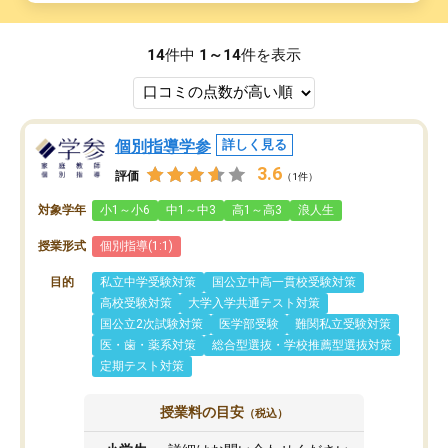
14
件中
1～14
件を表示
個別指導学参
詳しく見る
3.6
評価
（1件）
対象学年
小1～小6
中1～中3
高1～高3
浪人生
授業形式
個別指導(1:1)
目的
私立中学受験対策
国公立中高一貫校受験対策
高校受験対策
大学入学共通テスト対策
国公立2次試験対策
医学部受験
難関私立受験対策
医・歯・薬系対策
総合型選抜・学校推薦型選抜対策
定期テスト対策
授業料の目安
（税込）