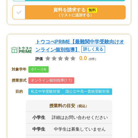
資料を請求する
無料
（リストに追加する）
トウコべPRIME【最難関中学受験向けオ
ンライン個別指導】
詳しく見る
0.0
評価
（0件）
対象学年
小1～小6
授業形式
オンライン個別指導(1:1)
目的
私立中学受験対策
国公立中高一貫校受験対策
授業料の目安
（税込）
小学生
詳細はお問い合わせください
中学生
中学生は募集していません