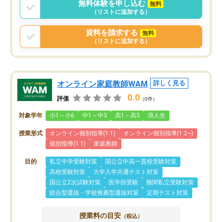
無料体験を申し込む
無料
（リストに追加する）
資料を請求する
無料
（リストに追加する）
オンライン家庭教師WAM
詳しく見る
0.0
評価
（0件）
対象学年
小1～小6
中1～中3
高1～高3
浪人生
授業形式
オンライン個別指導(1:1)
オンライン個別指導(1:2~)
個別指導(1:1)
家庭教師
目的
私立中学受験対策
国公立中高一貫校受験対策
高校受験対策
大学入学共通テスト対策
国公立2次試験対策
医学部受験
難関私立受験対策
総合型選抜・学校推薦型選抜対策
定期テスト対策
授業料の目安
（税込）