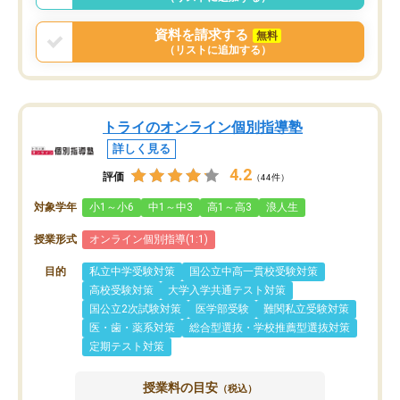
う事にして退会しました。遅れも取り
戻せ、授業内容や講師の方は良かった
資料を請求する
無料
と思います。
（リストに追加する）
トライのオンライン個別指導塾
詳しく見る
4.2
評価
（44件）
対象学年
小1～小6
中1～中3
高1～高3
浪人生
授業形式
オンライン個別指導(1:1)
目的
私立中学受験対策
国公立中高一貫校受験対策
高校受験対策
大学入学共通テスト対策
国公立2次試験対策
医学部受験
難関私立受験対策
医・歯・薬系対策
総合型選抜・学校推薦型選抜対策
定期テスト対策
授業料の目安
（税込）