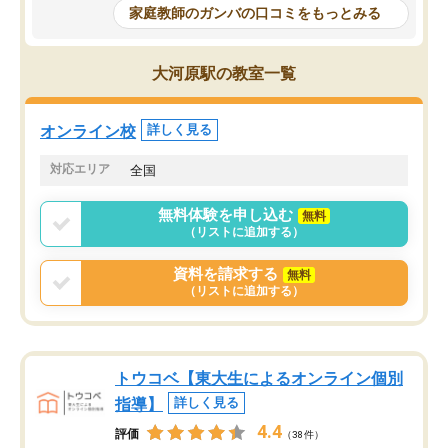
めて1年ほどだった今では平均点以上の
問できるのでとても助か
家庭教師のガンバの口コミをもっとみる
科目が増えてきました！あと1年受験ま
であるので無料の週末教室を使用しな
がら頑張って欲しいと思います！
大河原駅の教室一覧
オンライン校
詳しく見る
対応エリア
全国
無料体験を申し込む
無料
（リストに追加する）
資料を請求する
無料
（リストに追加する）
トウコベ【東大生によるオンライン個別
指導】
詳しく見る
4.4
評価
（38件）