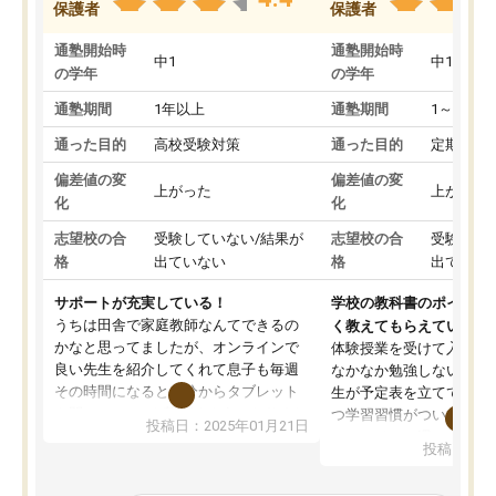
保護者
保護者
通塾開始時
通塾開始時
中1
中1
の学年
の学年
通塾期間
1年以上
通塾期間
1～3ヵ月
通った目的
高校受験対策
通った目的
定期テス
偏差値の変
偏差値の変
上がった
上がった
化
化
志望校の合
受験していない/結果が
志望校の合
受験して
格
出ていない
格
出ていな
サポートが充実している！
学校の教科書のポイント
うちは田舎で家庭教師なんてできるの
く教えてもらえている
かなと思ってましたが、オンラインで
体験授業を受けて入塾し
良い先生を紹介してくれて息子も毎週
なかなか勉強しない息子
その時間になると自分からタブレット
生が予定表を立ててくれ
を開いてzoomを繋げるようになりまし
つ学習習慣がついてきま
投稿日：2025年01月21日
た！5科目なんでもOKなのもとても気
オンラインで週に一度の
投稿日：20
に入っています
指導が無い日も予定表に
成績もだいぶ下の方でしたが、通い始
したり、LINEでわから