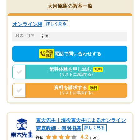
を的確に指導いただき、子どももびっ
思い切って入塾してよか
大河原駅の教室一覧
くりするほど楽しんでやる気を持って
塾を受けています。狙い通り、少しず
つ成績も上がり、苦手意識も無くなっ
オンライン校
詳しく見る
てきたので、さらに苦手な数学も追加
でお願いしました。来年の高校受験に
対応エリア
全国
向けて頑張っています。
通話
電話で問い合わせする
無料
無料体験を申し込む
無料
（リストに追加する）
資料を請求する
無料
（リストに追加する）
東大先生｜現役東大生によるオンライン
家庭教師・個別指導
詳しく見る
4.2
評価
（10件）