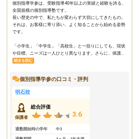
個別指導学参は、受験指導40年以上の実績と経験を誇る、
全国規模の個別指導塾です。
長い歴史の中で、私たちが変わらず大切にしてきたもの。
それは、お客様に寄り添い、よく知ることから始める姿勢
です。
「小学生」「中学生」「高校生」と一括りにしても、現状
や目標、ニーズは一人ひとり異なります。さらに、保護...
続きを読む
個別指導学参の口コミ・評判
明石校
総合評価
3.6
保護者
通塾開始時の学年
中3
通塾期間
4ヵ月～1年未満