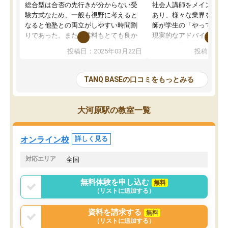
総合型は合否の先行きが分からない受
社会人講師をメインとし
験方式なため、一般も視野に考えると
あり、様々な業界を経験
なると他塾との両立がしやすい時間割
師が学生の「やってみた
りであった。また授業料もとても良か
現実的なアドバイスを行
った。
す。基本応援ベースなの
投稿日：2025年03月22日
投稿日：20
総合型の多くの塾は大学生が見ること
分野について学生知識で
が多いが、はたらく部総合型コースは
い部分まで深ぼる事が出
大学生の目だけでなく、数人の大人に
総合型選抜対策として志
TANQ BASEの口コミをもっとみる
も目を通して頂ける。そのため多くの
接・小論文などの技術指
意見を聞くことができ、より良いもの
ション内容になっていま
を推敲することが可能だ。
選抜を通して将来自分が
大河原駅の教室一覧
どの人も優しく、親身に接してくださ
のかといった人生設計・
るのでやる気も出て、良かったで
を社会人として働いてい
す！！
に考える事が出来る環境
オンライン校
詳しく見る
番の魅力だと思います。
い事が何もない所から社
対応エリア
全国
ポートを受け、学びたい
標を見つける事が出来ま
無料体験を申し込む
無料
（リストに追加する）
資料を請求する
無料
（リストに追加する）