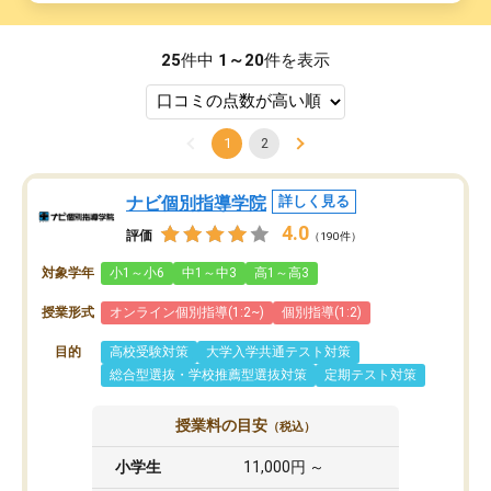
25
件中
1～20
件を表示
1
2
ナビ個別指導学院
詳しく見る
4.0
評価
（190件）
対象学年
小1～小6
中1～中3
高1～高3
授業形式
オンライン個別指導(1:2~)
個別指導(1:2)
目的
高校受験対策
大学入学共通テスト対策
総合型選抜・学校推薦型選抜対策
定期テスト対策
授業料の目安
（税込）
小学生
11,000円 ～