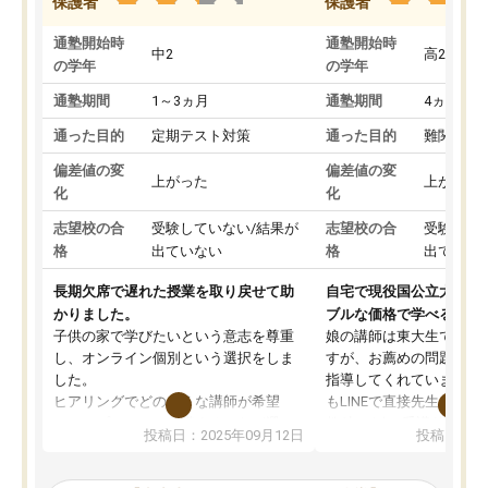
保護者
保護者
通塾開始時
通塾開始時
中2
高2
の学年
の学年
通塾期間
1～3ヵ月
通塾期間
4ヵ月～1
通った目的
定期テスト対策
通った目的
難関私立
偏差値の変
偏差値の変
上がった
上がった
化
化
志望校の合
受験していない/結果が
志望校の合
受験して
格
出ていない
格
出ていな
長期欠席で遅れた授業を取り戻せて助
自宅で現役国公立大学生
かりました。
ブルな価格で学べる
子供の家で学びたいという意志を尊重
娘の講師は東大生では無
し、オンライン個別という選択をしま
すが、お薦めの問題集や
した。
指導してくれています。2
ヒアリングでどのような講師が希望
もLINEで直接先生に質問
か、オプションは付帯するかなど選ぶ
教科でも)。受講科目や
投稿日：2025年09月12日
投稿日：20
事が出来ました。
めれるので、個人に合っ
講師とのマッチング後講師との初回ミ
ると思います。カリキュ