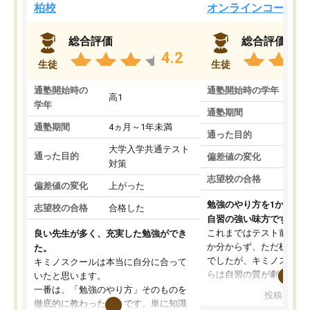
柏校
オンラインコース
総合評価
総合評価
4.2
生徒
生徒
通塾開始時の
通塾開始時の学年
中
高1
学年
通塾期間
通塾期間
4ヵ月～1年未満
通った目的
大学入学共通テスト
通った目的
偏差値の変化
対策
志望校の合格
偏差値の変化
上がった
勉強のやり方を1から教
志望校の合格
合格した
自習の強い味方です。
これまではテスト前に何
良い先生が多く、充実した勉強ができ
か分からず、ただ机に座
た。
でしたが、キミノスクー
キミノスクールは本当に自分に合って
らは自習の質が劇的に変
いたと思います。
先生が毎日何をすべきか
一番は、「勉強のやり方」そのものを
投稿日：20
を明確にしてくれるので
徹底的に教わったことです。単に知識