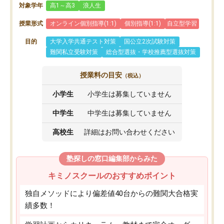
対象学年
高1～高3
浪人生
授業形式
オンライン個別指導(1:1)
個別指導(1:1)
自立型学習
目的
大学入学共通テスト対策
国公立2次試験対策
難関私立受験対策
総合型選抜・学校推薦型選抜対策
授業料の目安
（税込）
小学生
小学生は募集していません
中学生
中学生は募集していません
高校生
詳細はお問い合わせください
塾探しの窓口編集部からみた
キミノスクールのおすすめポイント
独自メソッドにより偏差値40台からの難関大合格実
績多数！