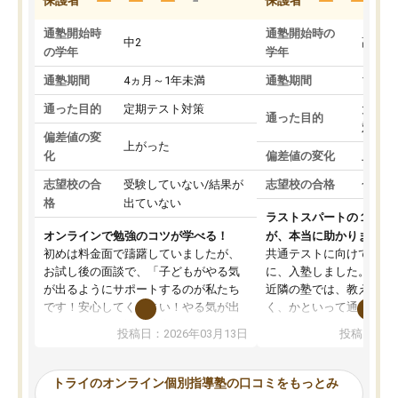
通塾開始時
通塾開始時の
中2
高3
の学年
学年
通塾期間
4ヵ月～1年未満
通塾期間
1～3
通った目的
定期テスト対策
大学入
通った目的
対策
偏差値の変
上がった
化
偏差値の変化
上がっ
志望校の合
受験していない/結果が
志望校の合格
合格し
格
出ていない
ラストスパートの１か月
オンラインで勉強のコツが学べる！
が、本当に助かりました
初めは料金面で躊躇していましたが、
共通テストに向けての追
お試し後の面談で、「子どもがやる気
に、入塾しました。田舎
が出るようにサポートするのが私たち
近隣の塾では、教えても
です！安心してください！やる気が出
く、かといって通うには
ないのは私たち講師の責任です」と言
が、トライならオンライ
投稿日：2026年03月13日
投稿日：20
ってくださり、確かに！と考えて、思
可能なので本当に助かり
い切って入塾しました。英語が苦手だ
テストの内容重視でした
ったんですが、学生の先生から学ぶこ
らないところをピンポイ
トライのオンライン個別指導塾の口コミをもっとみ
とで、勉強のコツみたいなものをつか
頂いて、とてもわかりや