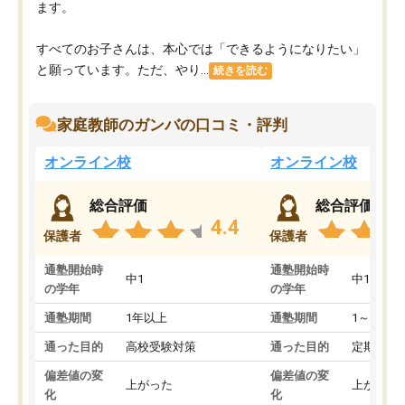
ます。
すべてのお子さんは、本心では「できるようになりたい」
と願っています。ただ、やり...
続きを読む
家庭教師のガンバの口コミ・評判
オンライン校
オンライン校
総合評価
総合評価
4.4
保護者
保護者
通塾開始時
通塾開始時
中1
中1
の学年
の学年
通塾期間
1年以上
通塾期間
1～3ヵ月
通った目的
高校受験対策
通った目的
定期テス
偏差値の変
偏差値の変
上がった
上がった
化
化