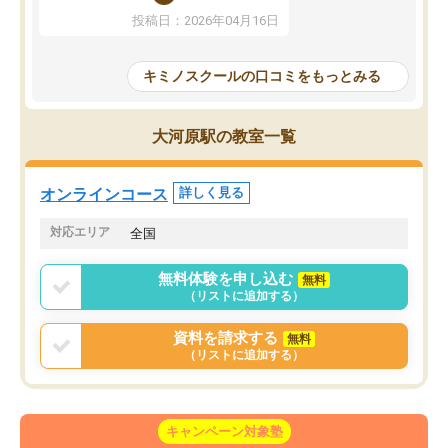
ずに学習に取り組めるよ
を詰め込むのではなく、自学自習の習
投稿日：2026年04月16日
が一番の収穫です。
慣が身につくよう並走してくれるの
授業で教えてもらうとい
で、通塾日以外も机に向かうのが苦で
の仕方をコーチングして
はなくなりました。
キミノスクールの口コミをもっとみる
ルなので、家での学習習
身につきました。結果と
講師の方との距離も近く、親身なコー
た英語の偏差値が10以上
チングのおかげで、停滞期もモチベー
大河原駅の教室一覧
していた公立高校に無事
ションを維持できました。「やらされ
た。自分から学ぶ姿勢を
る勉強」から「目標のための勉強」へ
たい家庭には本当におす
意識が変わったことが、目標校への合
オンラインコース
詳しく見る
思います。
格に繋がったと思います。
対応エリア
全国
無料体験を申し込む
無料
（リストに追加する）
資料を請求する
無料
（リストに追加する）
キャンペーン対象塾