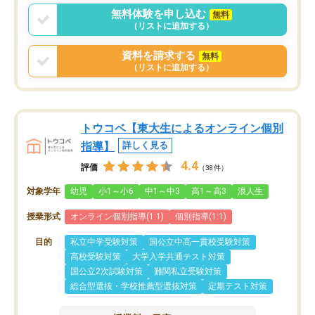
無料体験を申し込む
無料
（リストに追加する）
資料を請求する
無料
（リストに追加する）
トウコベ【東大生によるオンライン個別
指導】
詳しく見る
4.4
評価
（38件）
対象学年
幼児
小1～小6
中1～中3
高1～高3
浪人生
授業形式
オンライン個別指導(1:1)
個別指導(1:1)
目的
私立中学受験対策
国公立中高一貫校受験対策
高校受験対策
大学入学共通テスト対策
国公立2次試験対策
難関私立受験対策
総合型選抜・学校推薦型選抜対策
定期テスト対策