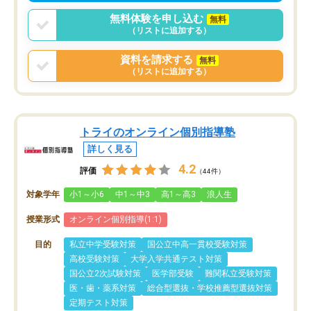
無料体験を申し込む
無料
（リストに追加する）
資料を請求する
無料
（リストに追加する）
トライのオンライン個別指導塾
詳しく見る
4.2
評価
（44件）
対象学年
小1～小6
中1～中3
高1～高3
浪人生
授業形式
オンライン個別指導(1:1)
目的
私立中学受験対策
国公立中高一貫校受験対策
高校受験対策
大学入学共通テスト対策
国公立2次試験対策
医学部受験
難関私立受験対策
医・歯・薬系対策
総合型選抜・学校推薦型選抜対策
定期テスト対策