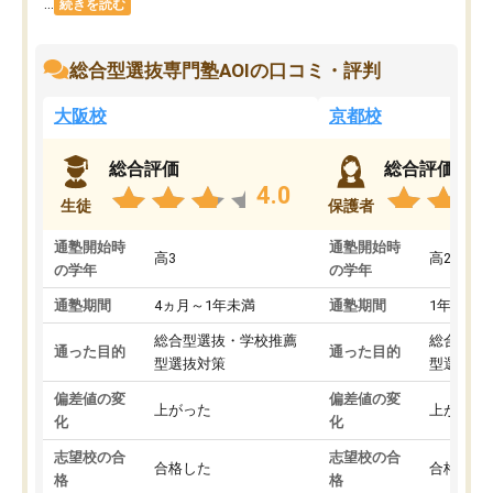
...
続きを読む
総合型選抜専門塾AOIの口コミ・評判
大阪校
京都校
総合評価
総合評価
4.0
生徒
保護者
通塾開始時
通塾開始時
高3
高2
の学年
の学年
通塾期間
4ヵ月～1年未満
通塾期間
1年以上
総合型選抜・学校推薦
総合型選
通った目的
通った目的
型選抜対策
型選抜対
偏差値の変
偏差値の変
上がった
上がった
化
化
志望校の合
志望校の合
合格した
合格した
格
格