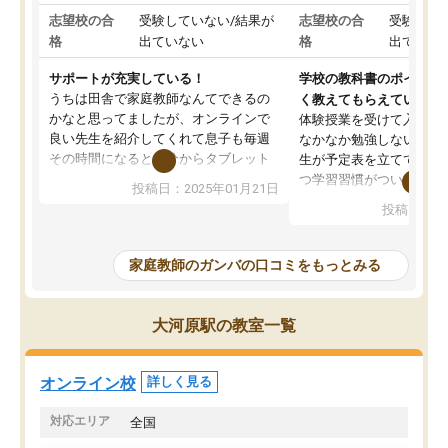
志望校の合
受験していない/結果が
志望校の合
受験して
格
出ていない
格
出ていな
サポートが充実している！
学校の教科書のポイント
うちは田舎で家庭教師なんてできるの
く教えてもらえている
かなと思ってましたが、オンラインで
体験授業を受けて入塾し
良い先生を紹介してくれて息子も毎週
なかなか勉強しない息子
その時間になると自分からタブレット
生が予定表を立ててくれ
を開いてzoomを繋げるようになりまし
つ学習習慣がついてきま
投稿日：2025年01月21日
た！5科目なんでもOKなのもとても気
オンラインで週に一度の
投稿日：20
に入っています
指導が無い日も予定表に
成績もだいぶ下の方でしたが、通い始
したり、LINEでわから
めて1年ほどだった今では平均点以上の
問できるのでとても助か
家庭教師のガンバの口コミをもっとみる
科目が増えてきました！あと1年受験ま
であるので無料の週末教室を使用しな
がら頑張って欲しいと思います！
大河原駅の教室一覧
オンライン校
詳しく見る
対応エリア
全国