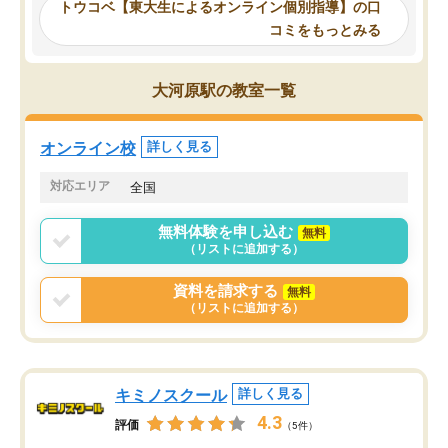
ーティングを行い、その講師で良いか
いなのがあり(有料)、受
トウコベ【東大生によるオンライン個別指導】の口
他の講師を希望するか子供との相性も
ことをどんなスケジュー
コミをもっとみる
見てから講師を決定する事ができま
くか相談したのですが、
す。
ち期待したものではなく
うちの子は、初回面談の講師の方で決
内容でした。それでも明
大河原駅の教室一覧
定しました。
やる気も出ましたし、苦
くなってきたようなので
オンラインツールを使用した単語帳の
お願いして良かったと思
オンライン校
詳しく見る
共有があり宿題もそちらで出される形
も合わなければチェンジ
でした。
娘は3科目ともずっと同
対応エリア
全国
2ヶ月で担当講師の方がお辞めになると
言う事で講師変更の申し出があり、あ
無料体験を申し込む
無料
まりに短期での変更だった為、塾に通
（リストに追加する）
う事にして退会しました。遅れも取り
戻せ、授業内容や講師の方は良かった
資料を請求する
無料
と思います。
（リストに追加する）
キミノスクール
詳しく見る
4.3
評価
（5件）