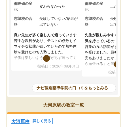
偏差値の変
偏差値の変
変わらなかった
上がった
化
化
志望校の合
受験していない/結果が
志望校の合
受験して
格
出ていない
格
出ていな
良い先生が多く楽しんで通っています
先生が親しみやすく勉強
苦手な教科があり、テストの点数もイ
気を持っているので安心
マイチな状態が続いていたので無料体
営業の方の訪問がきっか
験を受けたのち入塾しました。
を受けました。最初は続
子供は楽しいようで嫌がらず通ってく
安もありましたが、子ど
れています。
ら頑張れる」と気に入り
投稿日：2026年08月01日
先生は良い方が多く、いつも笑顔で対
以上お世話になっていま
投稿日：20
応して頂けるので安心してお任せする
ても分かりやすく、学校
ことができます。
き方や、子どもに合った
教室は少し狭い印象なので夜の時間帯
方を丁寧に教えてくださ
ナビ個別指導学院の口コミをもっとみる
など生徒さんが多い時間帯は手狭では
が深まっていると感じま
ないかな？と感じます。
熱心で、一人ひとりの苦
また駅前にあるのでアクセスは良いで
握し、復習や講習を通し
大河原駅の教室一覧
すが駐車場がないのでお迎えの際に近
ポートしてくださいます
隣のコインパーキングを利用または路
前より勉強に前向きに取
上駐車をするしかない点が少し不便で
になり、安心して通わせ
大河原校
詳しく見る
す。
感じています。これから