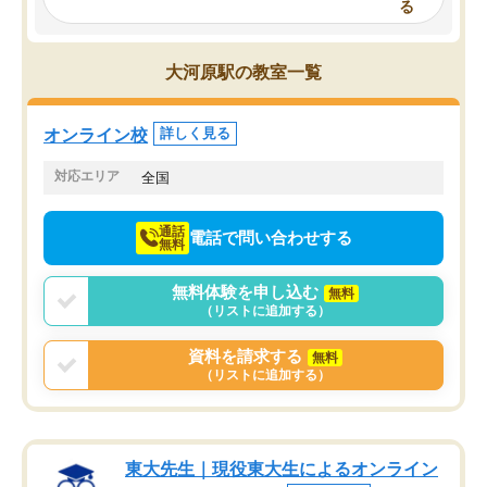
る
み、徐々に成績が上がったらいいなと
していました。一生を左
思っていました。何が今足りないのか
スト、多少お金がかかっ
を的確に指導いただき、子どももびっ
思い切って入塾してよか
大河原駅の教室一覧
くりするほど楽しんでやる気を持って
塾を受けています。狙い通り、少しず
つ成績も上がり、苦手意識も無くなっ
オンライン校
詳しく見る
てきたので、さらに苦手な数学も追加
でお願いしました。来年の高校受験に
対応エリア
全国
向けて頑張っています。
通話
電話で問い合わせする
無料
無料体験を申し込む
無料
（リストに追加する）
資料を請求する
無料
（リストに追加する）
東大先生｜現役東大生によるオンライン