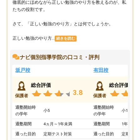
徹底的にほめながら正しい勉強のやり方を教えるのが、私
たちの役割です。
さて、「正しい勉強のやり方」とは何でしょうか。
正しい勉強のやり方...
続きを読む
ナビ個別指導学院の口コミ・評判
坂戸校
有田校
総合評価
総合評価
3.8
保護者
保護者
通塾開始時
通塾開始時
小5
小1
の学年
の学年
通塾期間
4ヵ月～1年未満
通塾期間
1年以上
通った目的
定期テスト対策
通った目的
定期テス