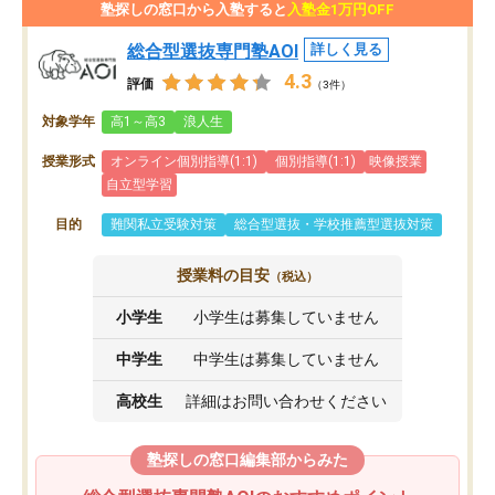
塾探しの窓口から入塾すると
入塾金1万円OFF
総合型選抜専門塾AOI
詳しく見る
4.3
評価
（3件）
対象学年
高1～高3
浪人生
授業形式
オンライン個別指導(1:1)
個別指導(1:1)
映像授業
自立型学習
目的
難関私立受験対策
総合型選抜・学校推薦型選抜対策
授業料の目安
（税込）
小学生
小学生は募集していません
中学生
中学生は募集していません
高校生
詳細はお問い合わせください
塾探しの窓口編集部からみた