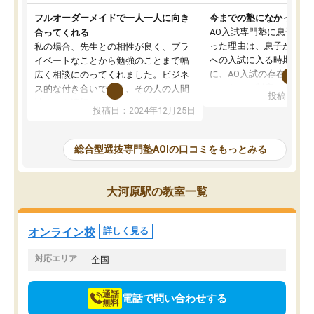
フルオーダーメイドで一人一人に向き
今までの塾になかったA
AO入試専門塾に息子を
合ってくれる
った理由は、息子が高校
私の場合、先生との相性が良く、プラ
への入試に入る時期に差
イベートなことから勉強のことまで幅
に、AO入試の存在を息
広く相談にのってくれました。ビジネ
してもその制度で合格し
ス的な付き合いでなく、その人の人間
投稿日：20
たことから、AOIに入塾
性までを適切に把握し、むきあってい
投稿日：2024年12月25日
思いました。
るなぁと強く感じることできました。
AOIでは、カウンセリン
また、他の先生の意見も聞いてみたい
で、AO入試を改めて知
と相談すると、他の先生も紹介してく
総合型選抜専門塾AOIの口コミをもっとみる
それに対しての具体的な
ださり、客観的なアドバイスもいただ
ことでした。更に子供の
くことができました（志望理由・自己
る適正等についても詳し
PR等の添削において）。そして、なに
大河原駅の教室一覧
でき、メンターの方々も
より自習室が解放されている点がよか
けてらっしゃいますので
ったです。友達と好きな時間に自習
せることができました。
し、お互いを高めあえる環境がありま
オンライン校
詳しく見る
した。
対応エリア
全国
通話
電話で問い合わせする
無料