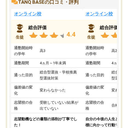
TANQ BASEの口コミ・評判
オンライン校
オンライン校
総合評価
総合評価
4.4
生徒
生徒
通塾開始時
通塾開始時
高3
高2
の学年
の学年
通塾期間
4ヵ月～1年未満
通塾期間
4ヵ月～1
総合型選抜・学校推薦
総合型選
通った目的
通った目的
型選抜対策
型選抜対
偏差値の変
偏差値の変
変わらなかった
変わらな
化
化
志望校の合
受験していない/結果が
志望校の合
合格した
格
出ていない
格
志望動機などの書類の添削が丁寧でし
自分の今後の人生と真剣
た！
標に向かって行動できる