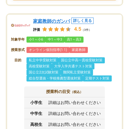
家庭教師のガンバ
詳しく見る
4.5
評価
（3件）
対象学年
小1～小6
中1～中3
高1～高3
授業形式
オンライン個別指導(1:1)
家庭教師
目的
私立中学受験対策
国公立中高一貫校受験対策
高校受験対策
大学入学共通テスト対策
国公立2次試験対策
難関私立受験対策
総合型選抜・学校推薦型選抜対策
定期テスト対策
授業料の目安
（税込）
小学生
詳細はお問い合わせください
中学生
詳細はお問い合わせください
高校生
詳細はお問い合わせください