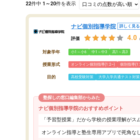
22
件中
1～20
件を表示
ナビ個別指導学院
詳しく見る
4.0
評価
対象学年
小1～小6
中1～中3
高1～高3
授業形式
オンライン個別指導(1:2~)
個別指導(1:
目的
高校受験対策
大学入学共通テスト対策
塾探しの窓口編集部からみた
ナビ個別指導学院のおすすめポイント
「予習型授業」だから学校の授業理解がス
オンライン指導と塾生専用アプリで死角な