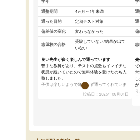
学年
学
通塾期間
4ヵ月～1年未満
通
通った目的
定期テスト対策
通
偏差値の変化
変わらなかった
偏
受験していない/結果が出て
志望校の合格
志
いない
良い先生が多く楽しんで通っています
先
苦手な教科があり、テストの点数もイマイチな
て
状態が続いていたので無料体験を受けたのち入
営
塾しました。
し
子供は楽しいようで嫌がらず通ってくれていま
が
す。
り
投稿日：2026年08月01日
先生は良い方が多く、いつも笑顔で対応して頂
業
けるので安心してお任せすることができます。
方
教室は少し狭い印象なので夜の時間帯など生徒
教
さんが多い時間帯は手狭ではないかな？と感じ
じ
ます。
単
また駅前にあるのでアクセスは良いですが駐車
ポ
場がないのでお迎えの際に近隣のコインパーキ
強