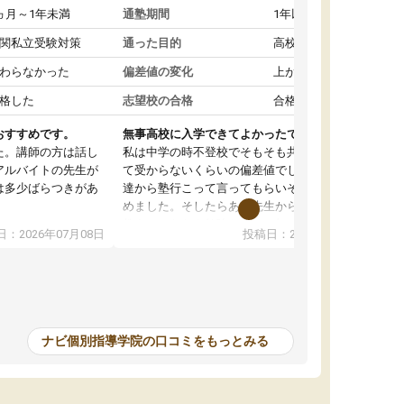
ヵ月～1年未満
通塾期間
1年以上
関私立受験対策
通った目的
高校受験対策
わらなかった
偏差値の変化
上がった
格した
志望校の合格
合格した
おすすめです。
無事高校に入学できてよかったです。
た。講師の方は話し
私は中学の時不登校でそもそも共学の高校なん
アルバイトの先生が
て受からないくらいの偏差値でした。ある日友
は多少ばらつきがあ
達から塾行こって言ってもらいそこから通い始
めました。そしたらある先生から学ぶ楽しさを
教えていただき勉強などして無かったのに自主
：2026年07月08日
投稿日：2026年07月01日
って説明してくれる
室で勉強するくらいハマりました。私の担当の
解しやすかったで
先生は無理に宿題などを押し付けてくるわけで
も自習室を利用でき
もなく優しく接して頂いてその感じが一年以上
ない人には便利な環
続き、お陰様で私は共学の高校に受かりまし
た。ほんと先生達には感謝しています。
ナビ個別指導学院の口コミをもっとみる
中学生の利用者が多
本格的に目指す高校
て自分に合う講師か