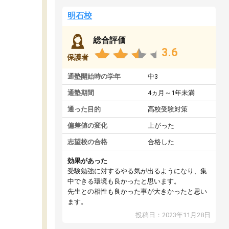
明石校
総合評価
3.6
保護者
通塾開始時の学年
中3
通塾期間
4ヵ月～1年未満
通った目的
高校受験対策
偏差値の変化
上がった
志望校の合格
合格した
効果があった
受験勉強に対するやる気が出るようになり、集
中できる環境も良かったと思います。
先生との相性も良かった事が大きかったと思い
ます。
投稿日：2023年11月28日