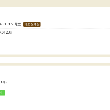
どうか確認してから入塾を
わせられる塾だと感じています。これからも
です。
世話になりたいと思える塾です。
 Ａ-１０２号室
地図を見る
 大河原駅
（1件）
人生