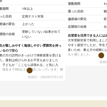
年
通塾期間
4
塾期間
1年以上
通った目的
難
った目的
定期テスト対策
偏差値の変化
変
差値の変化
上がった
志望校の合格
合
受験していない/結果が出て
望校の合格
自習室を活用できる人には
いない
大学受験対策で利用しまし
やすく親切でしたが、学生
生が親しみやすく勉強しやすい雰囲気を持っ
多いため、教え方や経験に
いるので安心
ると感じました。
業の方の訪問がきっかけで体験授業を受けま
た。最初は続けられるか不安もありました
投稿日
授業はホワイトボードを使
、子どもが「ここなら頑張れる」と気に入
ので、図や式を見ながら理
、現在まで5年以上お世話になっています。授
す。また、授業がない日で
はとても分かりやすく、学校とは違った解き
投稿日：2026年07月21日
るため、自宅では集中でき
や、子どもに合った覚え方・考え方を丁寧に
境だと思います。
えてくださるので、理解が深まっていると感
ます。先生方も熱心で、一人ひとりの苦手な
教室全体としては小学生や
元を把握し、復習や講習を通してしっかりサ
い印象でした。大学受験を
ートしてくださいます。子どもも以前より勉
生は、一度体験授業を受け
に前向きに取り組めるようになり、安心して