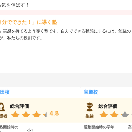
る気を伸ばす！
自分でできた！」に導く塾
」実感を持てるよう導く塾です。自力でできる状態にするには、勉強の
が、私たちの役割です。
田校
宝殿校
総合評価
総合評価
4.8
護者
生徒
塾開始時の
通塾開始時の学年
高
小1