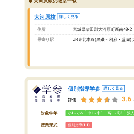
大河原駅の教室一覧
ングを利用または路上駐車をするしかない点が
通
少し不便です。
お
大河原校
詳しく見る
住所
宮城県柴田郡大河原町新南48-2
最寄り駅
JR東北本線(黒磯～利府・盛岡)
個別指導学参
詳しく見る
3.6
評価
対象学年
小1～小6
中1～中3
高1～高3
浪
授業形式
個別指導(1:1)