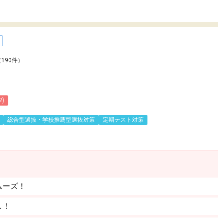
（190件）
2)
総合型選抜・学校推薦型選抜対策
定期テスト対策
ムーズ！
し！