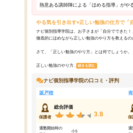
熱意ある講師陣による「ほめる指導」がや
やる気を引き出す×正しい勉強の仕方で「
ナビ個別指導学院は、お子さまが「自分でできた！
徹底的にほめながら正しい勉強のやり方を教えるの
さて、「正しい勉強のやり方」とは何でしょうか。
正しい勉強のやり方...
続きを読む
ナビ個別指導学院の口コミ・評判
坂戸校
有
総合評価
3.8
保護者
保
通塾開始時の
通
小5