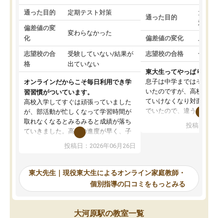
通った目的
定期テスト対策
大学入
通った目的
対策
偏差値の変
変わらなかった
化
偏差値の変化
上がっ
志望校の合
受験していない/結果が
志望校の合格
合格し
格
出ていない
東大生ってやっぱりすご
息子は中学まではそこそ
オンラインだからこそ毎日利用でき学
いたのですが、高校に入
習習慣がついています。
ていけなくなり対面の塾
高校入学してすぐは頑張っていました
でいたので、違うアプロ
が、部活動が忙しくなって学習時間が
考えて入りました。地元
取れなくなるとみるみると成績が落ち
投稿日：20
で、当初は模試でD判定
ていきました。高校の進度が早く、子
していたのですが、やは
供も家に帰って勉強の話すると嫌な反
投稿日：2026年06月26日
験勉強に詳しく、先生か
応を示します。東大先生にお願いして
受け合格できました。ま
からは効率的な計画を先生が立ててく
自習室が毎日使えていつ
れるので、親としても安心です。毎日
東大先生｜現役東大生によるオンライン家庭教師・
るのが心強かったようで
使える自習室とかもあり、わからない
個別指導の口コミをもっとみる
謝です。
ところがあれば先生が回答してくれる
のも重宝しています。
大河原駅の教室一覧