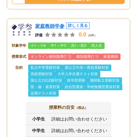
家庭教師学参
詳しく見る
0.0
評価
（0件）
対象学年
小1～小6
中1～中3
高1～高3
浪人生
授業形式
オンライン個別指導(1:1)
個別指導(1:1)
家庭教師
目的
私立中学受験対策
国公立中高一貫校受験対策
高校受験対策
大学入学共通テスト対策
国公立2次試験対策
医学部受験
難関私立受験対策
医・歯・薬系対策
総合型選抜・学校推薦型選抜対策
定期テスト対策
授業料の目安
（税込）
小学生
詳細はお問い合わせください
中学生
詳細はお問い合わせください