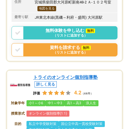
住所
宮城県柴田郡大河原町新南48-2 Ａ-１０２号室
地図を見る
最寄り駅
JR東北本線(黒磯～利府・盛岡) 大河原駅
無料体験を申し込む
無料
（リストに追加する）
資料を請求する
無料
（リストに追加する）
トライのオンライン個別指導塾
詳しく見る
4.2
評価
（44件）
対象学年
小1～小6
中1～中3
高1～高3
浪人生
授業形式
オンライン個別指導(1:1)
目的
私立中学受験対策
国公立中高一貫校受験対策