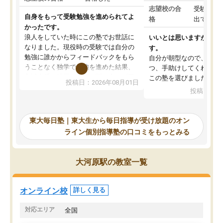
志望校の合
受験して
自身をもって受験勉強を進められてよ
格
出ていな
かったです。
浪人をしていた時にこの塾でお世話に
いいとは思いますが、料
なりました。現役時の受験では自分の
す。
勉強に誰かからフィードバックをもら
自分が朝型なので、自習
うことなく独学で勉強を進めた結果、
つ、手助けしてくれる設
入試本番に地歴の学習が間に合わず不
この塾を選びました。
投稿日：2026年08月01日
合格となってしまいました。その経験
投稿日：20
を踏まえ、浪人が決まった際に勉強計
画を考えてもらえる塾を探した結果、
東大毎日塾にたどり着きました。学習
東大毎日塾｜東大生から毎日指導が受け放題のオン
の長期計画や日々の勉強のやり方につ
ライン個別指導塾の口コミをもっとみる
いて客観的なアドバイスをいただけた
ので、自信をもって受験勉強を進める
ことができました。自分のように勉強
大河原駅の教室一覧
のやり方や進捗管理で苦労している方
には特におすすめしたい塾です。
オンライン校
詳しく見る
対応エリア
全国