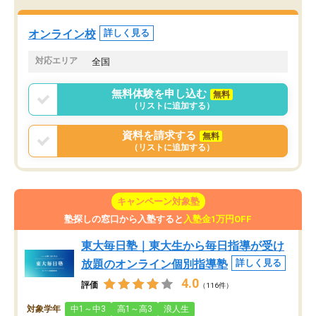
オンライン校
詳しく見る
対応エリア
全国
無料体験を申し込む
無料
（リストに追加する）
資料を請求する
無料
（リストに追加する）
キャンペーン対象塾
塾探しの窓口から入塾すると
入塾金1万円OFF
東大毎日塾｜東大生から毎日指導が受け
放題のオンライン個別指導塾
詳しく見る
4.0
評価
（116件）
対象学年
中1～中3
高1～高3
浪人生