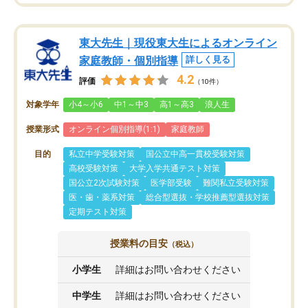
東大先生｜現役東大生によるオンライン
家庭教師・個別指導
詳しく見る
4.2
評価
（10件）
対象学年
小4～小6
中1～中3
高1～高3
浪人生
授業形式
オンライン個別指導(1:1)
家庭教師
目的
私立中学受験対策
国公立中高一貫校受験対策
高校受験対策
大学入学共通テスト対策
国公立2次試験対策
医学部受験
難関私立受験対策
医・歯・薬系対策
総合型選抜・学校推薦型選抜対策
定期テスト対策
授業料の目安
（税込）
小学生
詳細はお問い合わせください
中学生
詳細はお問い合わせください