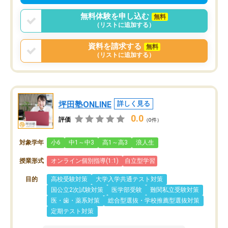
無料体験を申し込む
無料
（リストに追加する）
資料を請求する
無料
（リストに追加する）
坪田塾ONLINE
詳しく見る
0.0
評価
（0件）
対象学年
小6
中1～中3
高1～高3
浪人生
授業形式
オンライン個別指導(1:1)
自立型学習
目的
高校受験対策
大学入学共通テスト対策
国公立2次試験対策
医学部受験
難関私立受験対策
医・歯・薬系対策
総合型選抜・学校推薦型選抜対策
定期テスト対策