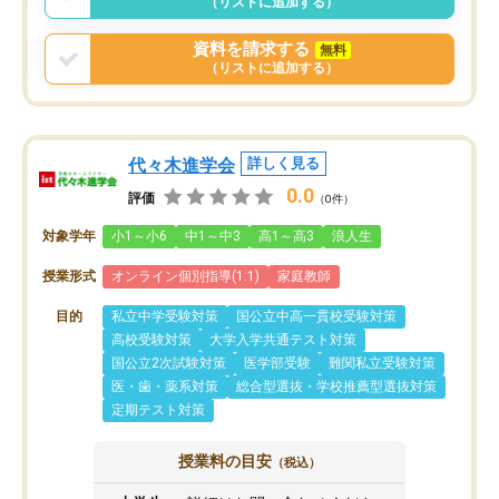
（リストに追加する）
資料を請求する
無料
（リストに追加する）
代々木進学会
詳しく見る
0.0
評価
（0件）
対象学年
小1～小6
中1～中3
高1～高3
浪人生
授業形式
オンライン個別指導(1:1)
家庭教師
目的
私立中学受験対策
国公立中高一貫校受験対策
高校受験対策
大学入学共通テスト対策
国公立2次試験対策
医学部受験
難関私立受験対策
医・歯・薬系対策
総合型選抜・学校推薦型選抜対策
定期テスト対策
授業料の目安
（税込）