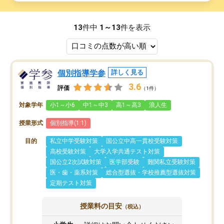
13
件中
1～13
件を表示
個別指導学参
詳しく見る
3.6
評価
（1件）
対象学年
小1～小6
中1～中3
高1～高3
浪人生
授業形式
個別指導(1:1)
目的
私立中学受験対策
国公立中高一貫校受験対策
高校受験対策
大学入学共通テスト対策
国公立2次試験対策
医学部受験
難関私立受験対策
医・歯・薬系対策
総合型選抜・学校推薦型選抜対策
定期テスト対策
授業料の目安
（税込）