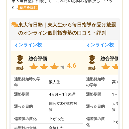
東大毎日塾に相談して、これらのお悩みを解決していっ
た...
続きを読む
東大毎日塾｜東大生から毎日指導が受け放題
のオンライン個別指導塾の口コミ・評判
オンライン校
オンライン校
総合評価
総合評価
4.6
生徒
生徒
通塾開始時の学
通塾開始時
浪人生
高3
年
の学年
通塾期間
4ヵ月～1年未満
通塾期間
1～3ヵ月
国公立2次試験対
大学入学
通った目的
通った目的
策
策
偏差値の変化
上がった
偏差値の変
上がった
化
志望校の合格
合格した