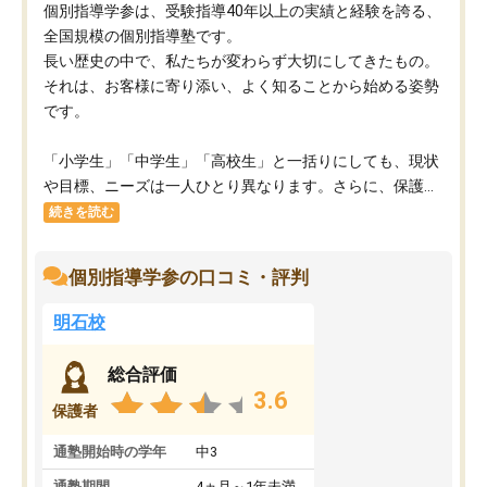
個別指導学参は、受験指導40年以上の実績と経験を誇る、
全国規模の個別指導塾です。
長い歴史の中で、私たちが変わらず大切にしてきたもの。
それは、お客様に寄り添い、よく知ることから始める姿勢
です。
「小学生」「中学生」「高校生」と一括りにしても、現状
や目標、ニーズは一人ひとり異なります。さらに、保護...
続きを読む
個別指導学参の口コミ・評判
明石校
総合評価
3.6
保護者
通塾開始時の学年
中3
通塾期間
4ヵ月～1年未満