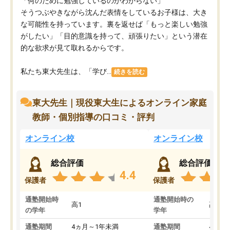
「何のために勉強しているのかわからない」
そうつぶやきながら沈んだ表情をしているお子様は、大き
な可能性を持っています。裏を返せば「もっと楽しい勉強
がしたい」「目的意識を持って、頑張りたい」という潜在
的な欲求が見て取れるからです。
私たち東大先生は、「学び...
続きを読む
東大先生｜現役東大生によるオンライン家庭
教師・個別指導の口コミ・評判
オンライン校
オンライン校
総合評価
総合評価
4.4
保護者
保護者
通塾開始時
通塾開始時の
高1
高3
の学年
学年
通塾期間
4ヵ月～1年未満
通塾期間
4ヵ月