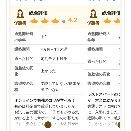
総合評価
総合評価
4.2
保護者
保護者
通塾開始時
通塾開始時の
中2
高3
の学年
学年
通塾期間
4ヵ月～1年未満
通塾期間
1～3
通った目的
定期テスト対策
大学入
通った目的
対策
偏差値の変
上がった
化
偏差値の変化
上がっ
志望校の合
受験していない/結果が
志望校の合格
合格し
格
出ていない
ラストスパートの１か月
オンラインで勉強のコツが学べる！
が、本当に助かりました
初めは料金面で躊躇していましたが、
共通テストに向けての追
お試し後の面談で、「子どもがやる気
に、入塾しました。田舎
が出るようにサポートするのが私たち
近隣の塾では、教えても
です！安心してください！やる気が出
く、かといって通うには
ないのは私たち講師の責任です」と言
が、トライならオンライ