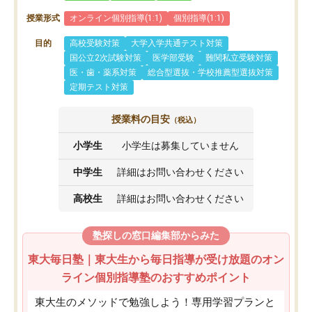
授業形式
オンライン個別指導(1:1)
個別指導(1:1)
目的
高校受験対策
大学入学共通テスト対策
国公立2次試験対策
医学部受験
難関私立受験対策
医・歯・薬系対策
総合型選抜・学校推薦型選抜対策
定期テスト対策
授業料の目安
（税込）
小学生
小学生は募集していません
中学生
詳細はお問い合わせください
高校生
詳細はお問い合わせください
塾探しの窓口編集部からみた
東大毎日塾｜東大生から毎日指導が受け放題のオン
ライン個別指導塾のおすすめポイント
東大生のメソッドで勉強しよう！専用学習プランと