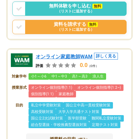
無料体験を申し込む
無料
（リストに追加する）
資料を請求する
無料
（リストに追加する）
オンライン家庭教師WAM
詳しく見る
0.0
評価
（0件）
対象学年
小1～小6
中1～中3
高1～高3
浪人生
授業形式
オンライン個別指導(1:1)
オンライン個別指導(1:2~)
個別指導(1:1)
家庭教師
目的
私立中学受験対策
国公立中高一貫校受験対策
高校受験対策
大学入学共通テスト対策
国公立2次試験対策
医学部受験
難関私立受験対策
総合型選抜・学校推薦型選抜対策
定期テスト対策
授業料の目安