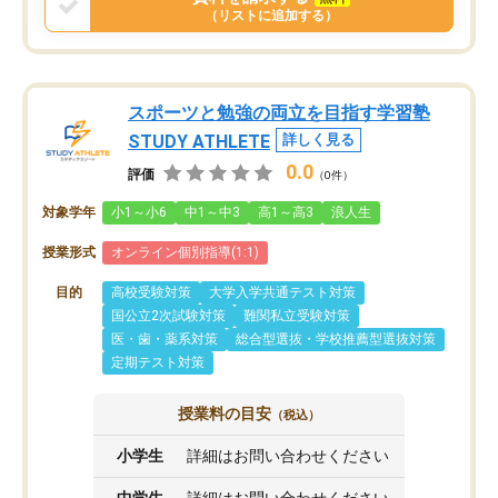
（リストに追加する）
スポーツと勉強の両立を目指す学習塾
STUDY ATHLETE
詳しく見る
0.0
評価
（0件）
対象学年
小1～小6
中1～中3
高1～高3
浪人生
授業形式
オンライン個別指導(1:1)
目的
高校受験対策
大学入学共通テスト対策
国公立2次試験対策
難関私立受験対策
医・歯・薬系対策
総合型選抜・学校推薦型選抜対策
定期テスト対策
授業料の目安
（税込）
小学生
詳細はお問い合わせください
中学生
詳細はお問い合わせください