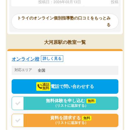
投稿日：2026年03月13日
投稿日：20
ってくださり、確かに！と考えて、思
可能なので本当に助かり
い切って入塾しました。英語が苦手だ
テストの内容重視でした
ったんですが、学生の先生から学ぶこ
らないところをピンポイ
トライのオンライン個別指導塾の口コミをもっとみ
とで、勉強のコツみたいなものをつか
頂いて、とてもわかりや
る
み、徐々に成績が上がったらいいなと
していました。一生を左
思っていました。何が今足りないのか
スト、多少お金がかかっ
を的確に指導いただき、子どももびっ
思い切って入塾してよか
大河原駅の教室一覧
くりするほど楽しんでやる気を持って
塾を受けています。狙い通り、少しず
つ成績も上がり、苦手意識も無くなっ
オンライン校
詳しく見る
てきたので、さらに苦手な数学も追加
でお願いしました。来年の高校受験に
対応エリア
全国
向けて頑張っています。
通話
電話で問い合わせする
無料
無料体験を申し込む
無料
（リストに追加する）
資料を請求する
無料
（リストに追加する）