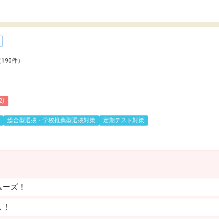
（190件）
2)
総合型選抜・学校推薦型選抜対策
定期テスト対策
ムーズ！
し！