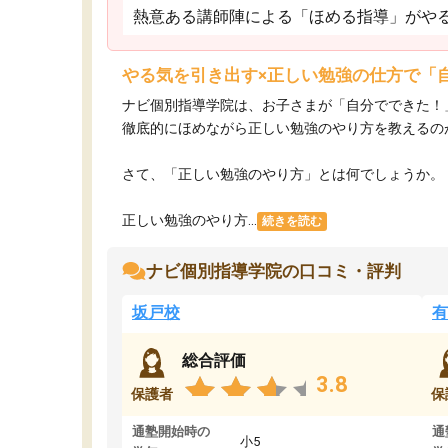
熱意ある講師陣による「ほめる指導」がや
やる気を引き出す×正しい勉強の仕方で「
ナビ個別指導学院は、お子さまが「自分でできた！
徹底的にほめながら正しい勉強のやり方を教えるの
さて、「正しい勉強のやり方」とは何でしょうか。
正しい勉強のやり方...
続きを読む
ナビ個別指導学院の口コミ・評判
坂戸校
有
総合評価
3.8
保護者
保
通塾開始時の
通
小5