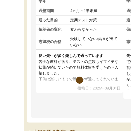
学年
学
通塾期間
4ヵ月～1年未満
通
通った目的
定期テスト対策
通
偏差値の変化
変わらなかった
偏
受験していない/結果が出て
志望校の合格
志
いない
良い先生が多く楽しんで通っています
先
苦手な教科があり、テストの点数もイマイチな
て
状態が続いていたので無料体験を受けたのち入
営
塾しました。
し
子供は楽しいようで嫌がらず通ってくれていま
が
す。
り
投稿日：2026年08月01日
先生は良い方が多く、いつも笑顔で対応して頂
業
けるので安心してお任せすることができます。
方
教室は少し狭い印象なので夜の時間帯など生徒
教
さんが多い時間帯は手狭ではないかな？と感じ
じ
ます。
単
また駅前にあるのでアクセスは良いですが駐車
ポ
場がないのでお迎えの際に近隣のコインパーキ
強