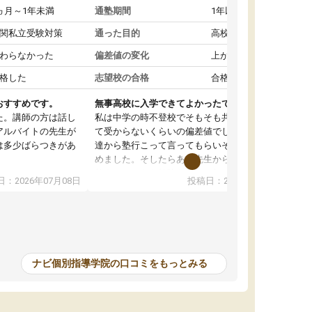
ヵ月～1年未満
通塾期間
1年以上
関私立受験対策
通った目的
高校受験対策
わらなかった
偏差値の変化
上がった
格した
志望校の合格
合格した
おすすめです。
無事高校に入学できてよかったです。
た。講師の方は話し
私は中学の時不登校でそもそも共学の高校なん
アルバイトの先生が
て受からないくらいの偏差値でした。ある日友
は多少ばらつきがあ
達から塾行こって言ってもらいそこから通い始
めました。そしたらある先生から学ぶ楽しさを
教えていただき勉強などして無かったのに自主
：2026年07月08日
投稿日：2026年07月01日
って説明してくれる
室で勉強するくらいハマりました。私の担当の
解しやすかったで
先生は無理に宿題などを押し付けてくるわけで
も自習室を利用でき
もなく優しく接して頂いてその感じが一年以上
ない人には便利な環
続き、お陰様で私は共学の高校に受かりまし
た。ほんと先生達には感謝しています。
ナビ個別指導学院の口コミをもっとみる
中学生の利用者が多
本格的に目指す高校
て自分に合う講師か