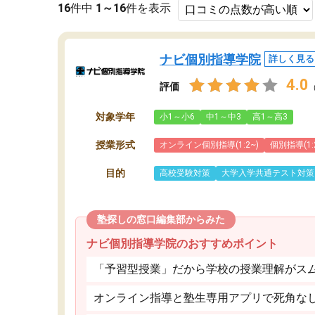
16
件中
1～16
件を表示
ナビ個別指導学院
詳しく見る
4.0
評価
対象学年
小1～小6
中1～中3
高1～高3
授業形式
オンライン個別指導(1:2~)
個別指導(1:
目的
高校受験対策
大学入学共通テスト対策
塾探しの窓口編集部からみた
ナビ個別指導学院のおすすめポイント
「予習型授業」だから学校の授業理解がス
オンライン指導と塾生専用アプリで死角な