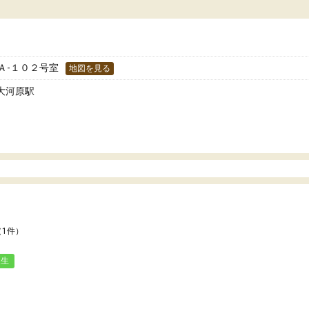
どうか確認してから入塾を
わせられる塾だと感じています。これからも
です。
世話になりたいと思える塾です。
 Ａ-１０２号室
地図を見る
 大河原駅
（1件）
人生