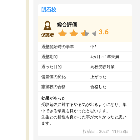
明石校
総合評価
3.6
保護者
通塾開始時の学年
中3
通塾期間
4ヵ月～1年未満
通った目的
高校受験対策
偏差値の変化
上がった
志望校の合格
合格した
効果があった
受験勉強に対するやる気が出るようになり、集
中できる環境も良かったと思います。
先生との相性も良かった事が大きかったと思い
ます。
投稿日：2023年11月28日