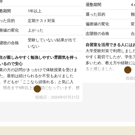
年
通塾期間
4
塾期間
1年以上
通った目的
難
った目的
定期テスト対策
偏差値の変化
変
差値の変化
上がった
志望校の合格
合
受験していない/結果が出て
望校の合格
自習室を活用できる人には
いない
大学受験対策で利用しまし
やすく親切でしたが、学生
生が親しみやすく勉強しやすい雰囲気を持っ
多いため、教え方や経験に
いるので安心
ると感じました。
業の方の訪問がきっかけで体験授業を受けま
た。最初は続けられるか不安もありました
投稿日
授業はホワイトボードを使
、子どもが「ここなら頑張れる」と気に入
ので、図や式を見ながら理
、現在まで5年以上お世話になっています。授
す。また、授業がない日で
はとても分かりやすく、学校とは違った解き
投稿日：2026年07月21日
るため、自宅では集中でき
や、子どもに合った覚え方・考え方を丁寧に
境だと思います。
えてくださるので、理解が深まっていると感
ます。先生方も熱心で、一人ひとりの苦手な
教室全体としては小学生や
元を把握し、復習や講習を通してしっかりサ
い印象でした。大学受験を
ートしてくださいます。子どもも以前より勉
生は、一度体験授業を受け
に前向きに取り組めるようになり、安心して