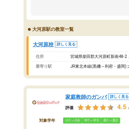
大河原駅の教室一覧
大河原校
詳しく見る
住所
宮城県柴田郡大河原町新南48-2
最寄り駅
JR東北本線(黒磯～利府・盛岡)
家庭教師のガンバ
詳しく見る
4.5
評価
対象学年
小1～小6
中1～中3
高1～高3