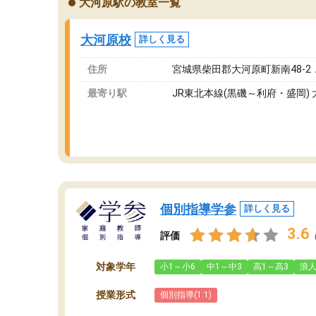
大河原駅の教室一覧
ングを利用または路上駐車をするしかない点が
通
少し不便です。
お
大河原校
詳しく見る
住所
宮城県柴田郡大河原町新南48-2
最寄り駅
JR東北本線(黒磯～利府・盛岡)
個別指導学参
詳しく見る
3.6
評価
対象学年
小1～小6
中1～中3
高1～高3
浪
授業形式
個別指導(1:1)