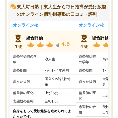
東大毎日塾｜東大生から毎日指導が受け放題
のオンライン個別指導塾の口コミ・評判
オンライン校
オンライン校
総合評価
総合評価
4.6
生徒
生徒
通塾開始時の学
通塾開始時
浪人生
高3
年
の学年
通塾期間
4ヵ月～1年未満
通塾期間
1～3ヵ月
国公立2次試験対
大学入学
通った目的
通った目的
策
策
偏差値の変化
上がった
偏差値の変
上がった
化
志望校の合格
合格した
志望校の合
受験して
自身をもって受験勉強を進められてよ
格
出ていな
かったです。