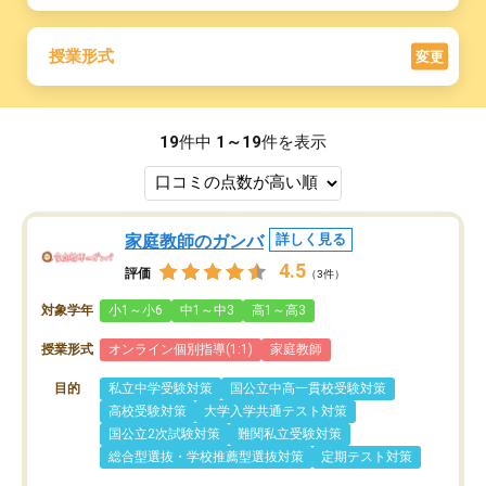
授業形式
変更
19
件中
1～19
件を表示
家庭教師のガンバ
詳しく見る
4.5
評価
（3件）
対象学年
小1～小6
中1～中3
高1～高3
授業形式
オンライン個別指導(1:1)
家庭教師
目的
私立中学受験対策
国公立中高一貫校受験対策
高校受験対策
大学入学共通テスト対策
国公立2次試験対策
難関私立受験対策
総合型選抜・学校推薦型選抜対策
定期テスト対策