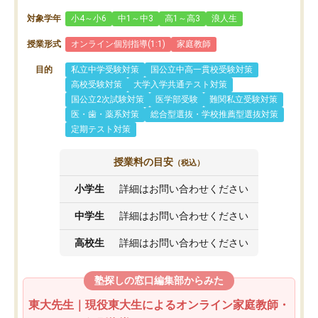
対象学年
小4～小6
中1～中3
高1～高3
浪人生
授業形式
オンライン個別指導(1:1)
家庭教師
目的
私立中学受験対策
国公立中高一貫校受験対策
高校受験対策
大学入学共通テスト対策
国公立2次試験対策
医学部受験
難関私立受験対策
医・歯・薬系対策
総合型選抜・学校推薦型選抜対策
定期テスト対策
授業料の目安
（税込）
小学生
詳細はお問い合わせください
中学生
詳細はお問い合わせください
高校生
詳細はお問い合わせください
塾探しの窓口編集部からみた
東大先生｜現役東大生によるオンライン家庭教師・