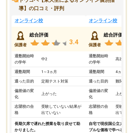
トウコベ【東大生によるオンライン個別指
導】の口コミ・評判
オンライン校
オンライン校
総合評価
総合評価
3.4
保護者
保護者
通塾開始時
通塾開始時
中2
高2
の学年
の学年
通塾期間
1～3ヵ月
通塾期間
4ヵ月～1
通った目的
定期テスト対策
通った目的
難関私立
偏差値の変
偏差値の変
上がった
上がった
化
化
志望校の合
受験していない/結果が
志望校の合
受験して
格
出ていない
格
出ていな
長期欠席で遅れた授業を取り戻せて助
自宅で現役国公立大学生
かりました。
ブルな価格で学べる