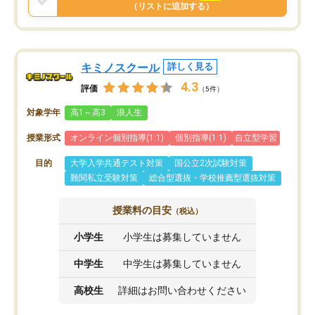
と思います。
（リストに追加する）
キミノスクール
詳しく見る
4.3
評価
（5件）
対象学年
高1～高3
浪人生
授業形式
オンライン個別指導(1:1)
個別指導(1:1)
自立型学習
目的
大学入学共通テスト対策
国公立2次試験対策
難関私立受験対策
総合型選抜・学校推薦型選抜対策
授業料の目安
（税込）
小学生
小学生は募集していません
中学生
中学生は募集していません
高校生
詳細はお問い合わせください