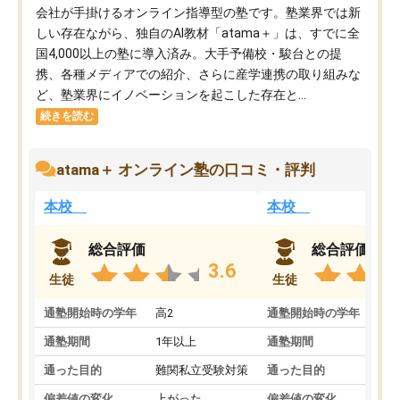
会社が手掛けるオンライン指導型の塾です。塾業界では新
しい存在ながら、独自のAI教材「atama＋」は、すでに全
国4,000以上の塾に導入済み。大手予備校・駿台との提
携、各種メディアでの紹介、さらに産学連携の取り組みな
ど、塾業界にイノベーションを起こした存在と...
続きを読む
atama＋ オンライン塾の口コミ・評判
本校
本校
総合評価
総合評価
3.6
生徒
生徒
通塾開始時の学年
高2
通塾開始時の学年
中
通塾期間
1年以上
通塾期間
通った目的
難関私立受験対策
通った目的
偏差値の変化
上がった
偏差値の変化