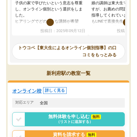
子供の家で学びたいという意志を尊重
娘の講師は東大生では無
し、オンライン個別という選択をしま
すが、お薦めの問題集や
した。
指導してくれています。2
ヒアリングでどのような講師が希望
もLINEで直接先生に質問
か、オプションは付帯するかなど選ぶ
教科でも)。受講科目や
投稿日：2025年09月12日
投稿日：20
事が出来ました。
めれるので、個人に合っ
講師とのマッチング後講師との初回ミ
ると思います。カリキュ
ーティングを行い、その講師で良いか
いなのがあり(有料)、受
トウコベ【東大生によるオンライン個別指導】の口
他の講師を希望するか子供との相性も
ことをどんなスケジュー
コミをもっとみる
見てから講師を決定する事ができま
くか相談したのですが、
す。
ち期待したものではなく
うちの子は、初回面談の講師の方で決
内容でした。それでも明
新利府駅の教室一覧
定しました。
やる気も出ましたし、苦
くなってきたようなので
オンラインツールを使用した単語帳の
お願いして良かったと思
オンライン校
詳しく見る
共有があり宿題もそちらで出される形
も合わなければチェンジ
でした。
娘は3科目ともずっと同
対応エリア
全国
2ヶ月で担当講師の方がお辞めになると
言う事で講師変更の申し出があり、あ
無料体験を申し込む
無料
まりに短期での変更だった為、塾に通
（リストに追加する）
う事にして退会しました。遅れも取り
戻せ、授業内容や講師の方は良かった
資料を請求する
無料