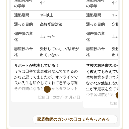
中1
中1
の学年
の学年
通塾期間
1年以上
通塾期間
1～3ヵ月
通った目的
高校受験対策
通った目的
定期テス
偏差値の変
偏差値の変
上がった
上がった
化
化
志望校の合
受験していない/結果が
志望校の合
受験して
格
出ていない
格
出ていな
サポートが充実している！
学校の教科書のポイント
うちは田舎で家庭教師なんてできるの
く教えてもらえている
かなと思ってましたが、オンラインで
体験授業を受けて入塾し
良い先生を紹介してくれて息子も毎週
なかなか勉強しない息子
その時間になると自分からタブレット
生が予定表を立ててくれ
を開いてzoomを繋げるようになりまし
つ学習習慣がついてきま
投稿日：2025年01月21日
た！5科目なんでもOKなのもとても気
オンラインで週に一度の
投稿日：20
に入っています
指導が無い日も予定表に
成績もだいぶ下の方でしたが、通い始
したり、LINEでわから
めて1年ほどだった今では平均点以上の
問できるのでとても助か
家庭教師のガンバの口コミをもっとみる
科目が増えてきました！あと1年受験ま
であるので無料の週末教室を使用しな