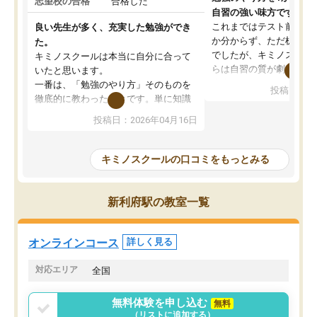
志望校の合格
合格した
自習の強い味方です。
これまではテスト前に何
良い先生が多く、充実した勉強ができ
か分からず、ただ机に座
た。
でしたが、キミノスクー
キミノスクールは本当に自分に合って
らは自習の質が劇的に変
いたと思います。
先生が毎日何をすべきか
一番は、「勉強のやり方」そのものを
投稿日：20
を明確にしてくれるので
徹底的に教わったことです。単に知識
ずに学習に取り組めるよ
を詰め込むのではなく、自学自習の習
投稿日：2026年04月16日
が一番の収穫です。
慣が身につくよう並走してくれるの
授業で教えてもらうとい
で、通塾日以外も机に向かうのが苦で
の仕方をコーチングして
はなくなりました。
キミノスクールの口コミをもっとみる
ルなので、家での学習習
身につきました。結果と
講師の方との距離も近く、親身なコー
た英語の偏差値が10以上
チングのおかげで、停滞期もモチベー
新利府駅の教室一覧
していた公立高校に無事
ションを維持できました。「やらされ
た。自分から学ぶ姿勢を
る勉強」から「目標のための勉強」へ
たい家庭には本当におす
意識が変わったことが、目標校への合
オンラインコース
詳しく見る
思います。
格に繋がったと思います。
対応エリア
全国
無料体験を申し込む
無料
（リストに追加する）