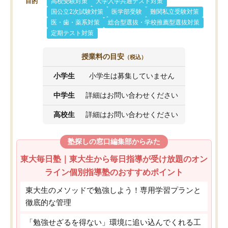
目的
高校受験対策
大学入学共通テスト対策
国公立2次試験対策
医学部受験
難関私立受験対策
医・歯・薬系対策
総合型選抜・学校推薦型選抜対策
定期テスト対策
授業料の目安
（税込）
小学生
小学生は募集していません
中学生
詳細はお問い合わせください
高校生
詳細はお問い合わせください
塾探しの窓口編集部からみた
東大毎日塾｜東大生から毎日指導が受け放題のオン
ライン個別指導塾のおすすめポイント
東大生のメソッドで勉強しよう！専用学習プランと
徹底的な管理
「勉強せざるを得ない」環境に追い込んでくれる工