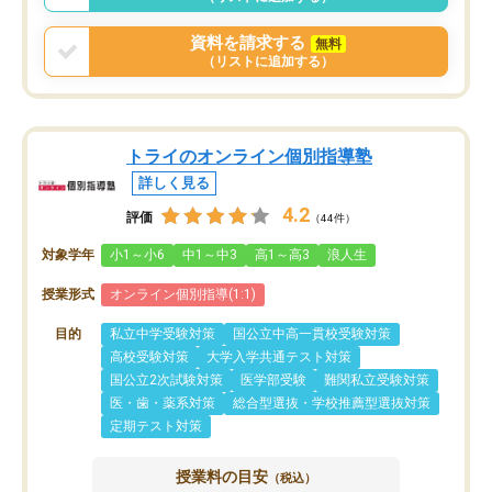
資料を請求する
無料
（リストに追加する）
トライのオンライン個別指導塾
詳しく見る
4.2
評価
（44件）
対象学年
小1～小6
中1～中3
高1～高3
浪人生
授業形式
オンライン個別指導(1:1)
目的
私立中学受験対策
国公立中高一貫校受験対策
高校受験対策
大学入学共通テスト対策
国公立2次試験対策
医学部受験
難関私立受験対策
医・歯・薬系対策
総合型選抜・学校推薦型選抜対策
定期テスト対策
授業料の目安
（税込）