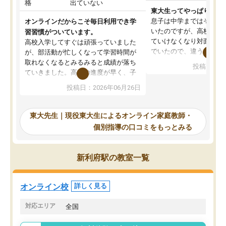
格
出ていない
東大生ってやっぱりすご
息子は中学まではそこそ
オンラインだからこそ毎日利用でき学
いたのですが、高校に入
習習慣がついています。
ていけなくなり対面の塾
高校入学してすぐは頑張っていました
でいたので、違うアプロ
が、部活動が忙しくなって学習時間が
考えて入りました。地元
取れなくなるとみるみると成績が落ち
投稿日：20
で、当初は模試でD判定
ていきました。高校の進度が早く、子
していたのですが、やは
供も家に帰って勉強の話すると嫌な反
投稿日：2026年06月26日
験勉強に詳しく、先生か
応を示します。東大先生にお願いして
受け合格できました。ま
からは効率的な計画を先生が立ててく
自習室が毎日使えていつ
れるので、親としても安心です。毎日
東大先生｜現役東大生によるオンライン家庭教師・
るのが心強かったようで
使える自習室とかもあり、わからない
個別指導の口コミをもっとみる
謝です。
ところがあれば先生が回答してくれる
のも重宝しています。
新利府駅の教室一覧
オンライン校
詳しく見る
対応エリア
全国