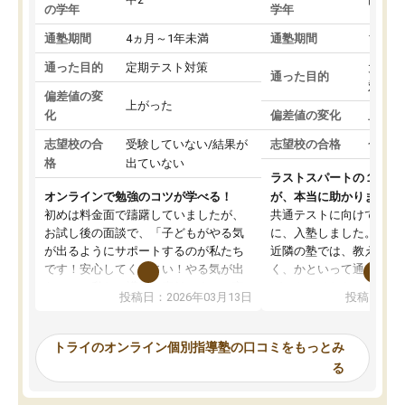
の学年
学年
通塾期間
4ヵ月～1年未満
通塾期間
1～3
通った目的
定期テスト対策
大学入
通った目的
対策
偏差値の変
上がった
化
偏差値の変化
上がっ
志望校の合
受験していない/結果が
志望校の合格
合格し
格
出ていない
ラストスパートの１か月
オンラインで勉強のコツが学べる！
が、本当に助かりました
初めは料金面で躊躇していましたが、
共通テストに向けての追
お試し後の面談で、「子どもがやる気
に、入塾しました。田舎
が出るようにサポートするのが私たち
近隣の塾では、教えても
です！安心してください！やる気が出
く、かといって通うには
ないのは私たち講師の責任です」と言
が、トライならオンライ
投稿日：2026年03月13日
投稿日：20
ってくださり、確かに！と考えて、思
可能なので本当に助かり
い切って入塾しました。英語が苦手だ
テストの内容重視でした
ったんですが、学生の先生から学ぶこ
らないところをピンポイ
トライのオンライン個別指導塾の口コミをもっとみ
とで、勉強のコツみたいなものをつか
頂いて、とてもわかりや
る
み、徐々に成績が上がったらいいなと
していました。一生を左
思っていました。何が今足りないのか
スト、多少お金がかかっ