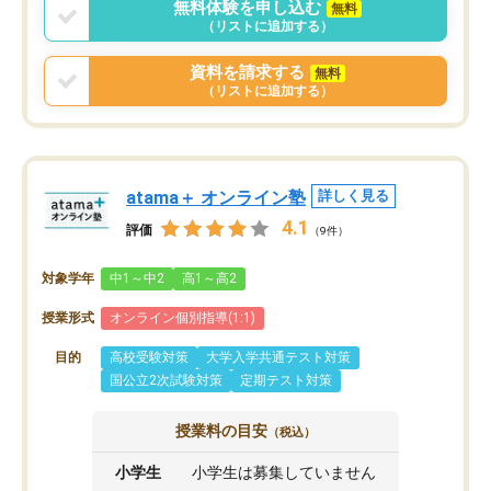
無料体験を申し込む
無料
（リストに追加する）
資料を請求する
無料
（リストに追加する）
atama＋ オンライン塾
詳しく見る
4.1
評価
（9件）
対象学年
中1～中2
高1～高2
授業形式
オンライン個別指導(1:1)
目的
高校受験対策
大学入学共通テスト対策
国公立2次試験対策
定期テスト対策
授業料の目安
（税込）
小学生
小学生は募集していません