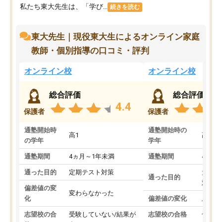
私たち東大先生は、「学び...
続きを読む
東大先生｜現役東大生によるオンライン家庭
教師・個別指導の口コミ・評判
オンライン校
オンライン校
総合評価
総合評価
4.4
保護者
保護者
通塾開始時
通塾開始時の
高1
高3
の学年
学年
通塾期間
4ヵ月～1年未満
通塾期間
4ヵ月
通った目的
定期テスト対策
大学入
通った目的
対策
偏差値の変
変わらなかった
化
偏差値の変化
上がっ
志望校の合
受験していない/結果が
志望校の合格
合格し