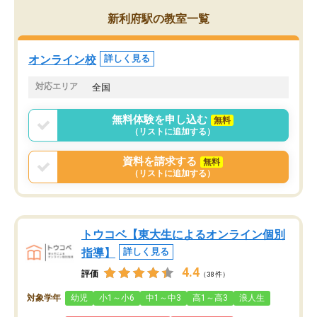
がら頑張って欲しいと思います！
新利府駅の教室一覧
オンライン校
詳しく見る
対応エリア
全国
無料体験を申し込む
無料
（リストに追加する）
資料を請求する
無料
（リストに追加する）
トウコベ【東大生によるオンライン個別
指導】
詳しく見る
4.4
評価
（38件）
対象学年
幼児
小1～小6
中1～中3
高1～高3
浪人生