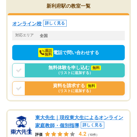
を的確に指導いただき、子どももびっ
思い切って入塾してよか
新利府駅の教室一覧
くりするほど楽しんでやる気を持って
塾を受けています。狙い通り、少しず
つ成績も上がり、苦手意識も無くなっ
オンライン校
詳しく見る
てきたので、さらに苦手な数学も追加
でお願いしました。来年の高校受験に
対応エリア
全国
向けて頑張っています。
通話
電話で問い合わせする
無料
無料体験を申し込む
無料
（リストに追加する）
資料を請求する
無料
（リストに追加する）
東大先生｜現役東大生によるオンライン
家庭教師・個別指導
詳しく見る
4.2
評価
（10件）