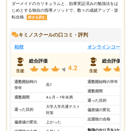
ダーメイドのカリキュラムと、効果実証済みの勉強法をは
じめとする独自の指導メソッドで、数々の成績アップ・逆
転合格...
続きを読む
キミノスクールの口コミ・評判
柏校
オンラインコース
総合評価
総合評価
4.2
生徒
生徒
通塾開始時の
通塾開始時の学年
中
高1
学年
通塾期間
通塾期間
4ヵ月～1年未満
通った目的
大学入学共通テスト
通った目的
偏差値の変化
対策
志望校の合格
偏差値の変化
上がった
勉強のやり方を1から教