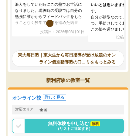
浪人をしていた時にこの塾でお世話に
いいとは思いますが、料
なりました。現役時の受験では自分の
す。
勉強に誰かからフィードバックをもら
自分が朝型なので、自習
うことなく独学で勉強を進めた結果、
つ、手助けしてくれる設
入試本番に地歴の学習が間に合わず不
この塾を選びました。
投稿日：2026年08月01日
合格となってしまいました。その経験
投稿日：20
を踏まえ、浪人が決まった際に勉強計
画を考えてもらえる塾を探した結果、
東大毎日塾にたどり着きました。学習
東大毎日塾｜東大生から毎日指導が受け放題のオン
の長期計画や日々の勉強のやり方につ
ライン個別指導塾の口コミをもっとみる
いて客観的なアドバイスをいただけた
ので、自信をもって受験勉強を進める
ことができました。自分のように勉強
新利府駅の教室一覧
のやり方や進捗管理で苦労している方
には特におすすめしたい塾です。
オンライン校
詳しく見る
対応エリア
全国
無料体験を申し込む
無料
（リストに追加する）