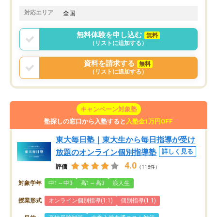
対応エリア
全国
無料体験を申し込む
無料
（リストに追加する）
資料を請求する
無料
（リストに追加する）
キャンペーン対象塾
塾探しの窓口から入塾すると
入塾金1万円OFF
東大毎日塾｜東大生から毎日指導が受け
放題のオンライン個別指導塾
詳しく見る
4.0
評価
（116件）
対象学年
中1～中3
高1～高3
浪人生
授業形式
オンライン個別指導(1:1)
個別指導(1:1)