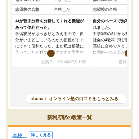
志望校の合格
合格した
志望校の合格
AIが苦手分野を分析してくれる機能が
自分のペースで効率よく
あって便利だった。
れました。
学習状況がはっきりとみえるので、自
中学3年の5月から数学・
分がいまどこにいるのかの把握がすぐ
社会の4教科で利用し、偏
にできて便利だった。また私は部活に
高校に合格できました。
入っていたが難なく両立できて学力で
に固められる点が魅力で
も部活でも結果を残すことができてよ
れる「ウォームアップ」
投稿日：2026年07月10日
投稿日：20
かった。また問題演習の際に、自分が
項目のおかげで、手軽に
一度間違えた問題を繰り返し学習でき
せられます。何度も間違
たので苦手だった英語の克服につなが
「特訓」項目で徹底的に
った点もよかった。ただAIをアピール
め、苦手克服に非常に役
して活用するのは良かった点もあった
また、その日の勉強時間
が、自分で自分の管理ができない人に
元数が可視化されるので
atama＋ オンライン塾の口コミをもっとみる
とっては難しい部分もあるのではない
しながら意欲的に取り組
かと思った。
常に効果を実感している
になった現在も大学受験
新利府駅の教室一覧
して利用しており、自信
すめできる塾です。
本校
詳しく見る