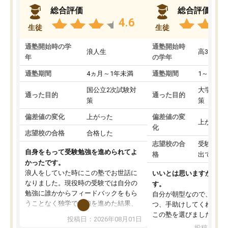
総合評価
総合評価
4.6
生徒
生徒
通塾開始時の学
通塾開始時
浪人生
高3
年
の学年
通塾期間
4ヵ月～1年未満
通塾期間
1～3ヵ月
国公立2次試験対
大学入学
通った目的
通った目的
策
策
偏差値の変化
上がった
偏差値の変
上がった
化
志望校の合格
合格した
志望校の合
受験して
自身をもって受験勉強を進められてよ
格
出ていな
かったです。
浪人をしていた時にこの塾でお世話に
いいとは思いますが、料
なりました。現役時の受験では自分の
す。
勉強に誰かからフィードバックをもら
自分が朝型なので、自習
うことなく独学で勉強を進めた結果、
つ、手助けしてくれる設
入試本番に地歴の学習が間に合わず不
この塾を選びました。
投稿日：2026年08月01日
合格となってしまいました。その経験
投稿日：20