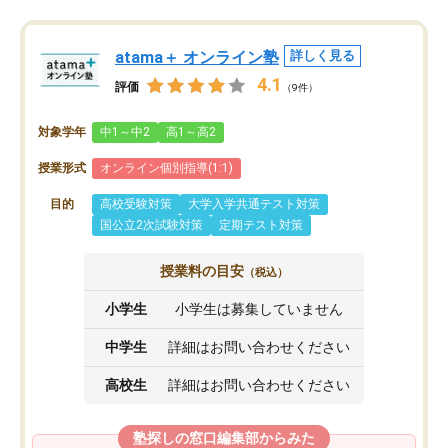
atama＋ オンライン塾
詳しく見る
4.1
評価
（9件）
対象学年
中1～中2
高1～高2
授業形式
オンライン個別指導(1:1)
目的
高校受験対策
大学入学共通テスト対策
国公立2次試験対策
定期テスト対策
授業料の目安
（税込）
小学生
小学生は募集していません
中学生
詳細はお問い合わせください
高校生
詳細はお問い合わせください
塾探しの窓口編集部からみた