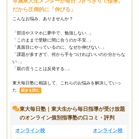
専属東大生メンターが毎日つきっきりで指導。
だから圧倒的に「伸びる」
こんなお悩み、ありませんか？
「部活やスマホに夢中で、勉強しない…」
「このままで受験に間に合うのか不安…」
「真面目にやっているのに、なぜか伸びない…」
「課題が多すぎて、何から手をつければいいのか分からな
い…」
「親の言うことは反発する…」
東大毎日塾に相談して、これらのお悩みを解決していっ
た...
続きを読む
東大毎日塾｜東大生から毎日指導が受け放題
のオンライン個別指導塾の口コミ・評判
オンライン校
オンライン校