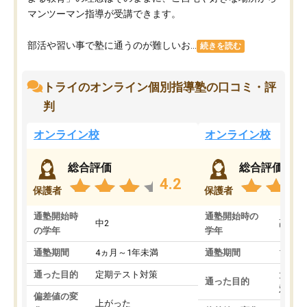
マンツーマン指導が受講できます。
部活や習い事で塾に通うのが難しいお...
続きを読む
トライのオンライン個別指導塾の口コミ・評
判
オンライン校
オンライン校
総合評価
総合評価
4.2
保護者
保護者
通塾開始時
通塾開始時の
中2
高3
の学年
学年
通塾期間
4ヵ月～1年未満
通塾期間
1～3
通った目的
定期テスト対策
大学入
通った目的
対策
偏差値の変
上がった