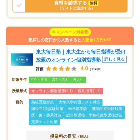
資料を請求する
無料
（リストに追加する）
キャンペーン対象塾
塾探しの窓口から入塾すると
入塾金1万円OFF
東大毎日塾｜東大生から毎日指導が受け
放題のオンライン個別指導塾
詳しく見る
4.0
評価
（116件）
対象学年
中1～中3
高1～高3
浪人生
授業形式
オンライン個別指導(1:1)
個別指導(1:1)
目的
高校受験対策
大学入学共通テスト対策
国公立2次試験対策
医学部受験
難関私立受験対策
医・歯・薬系対策
総合型選抜・学校推薦型選抜対策
定期テスト対策
授業料の目安
（税込）