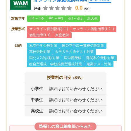
0.0
評価
（0件）
対象学年
小1～小6
中1～中3
高1～高3
浪人生
授業形式
オンライン個別指導(1:1)
オンライン個別指導(1:2~)
個別指導(1:1)
家庭教師
目的
私立中学受験対策
国公立中高一貫校受験対策
高校受験対策
大学入学共通テスト対策
国公立2次試験対策
医学部受験
難関私立受験対策
総合型選抜・学校推薦型選抜対策
定期テスト対策
授業料の目安
（税込）
小学生
詳細はお問い合わせください
中学生
詳細はお問い合わせください
高校生
詳細はお問い合わせください
塾探しの窓口編集部からみた