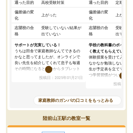
通った目的
高校受験対策
通った目的
定期テス
偏差値の変
偏差値の変
上がった
上がった
化
化
志望校の合
受験していない/結果が
志望校の合
受験して
格
出ていない
格
出ていな
サポートが充実している！
学校の教科書のポイント
うちは田舎で家庭教師なんてできるの
く教えてもらえている
かなと思ってましたが、オンラインで
体験授業を受けて入塾し
良い先生を紹介してくれて息子も毎週
なかなか勉強しない息子
その時間になると自分からタブレット
生が予定表を立ててくれ
を開いてzoomを繋げるようになりまし
つ学習習慣がついてきま
投稿日：2025年01月21日
た！5科目なんでもOKなのもとても気
オンラインで週に一度の
投稿日：20
に入っています
指導が無い日も予定表に
成績もだいぶ下の方でしたが、通い始
したり、LINEでわから
めて1年ほどだった今では平均点以上の
問できるのでとても助か
家庭教師のガンバの口コミをもっとみる
科目が増えてきました！あと1年受験ま
であるので無料の週末教室を使用しな
がら頑張って欲しいと思います！
陸前山王駅の教室一覧