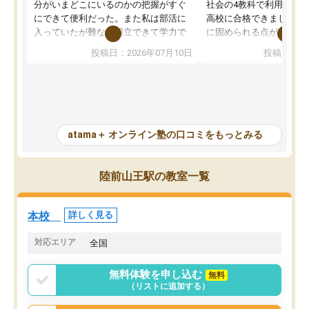
分がいまどこにいるのかの把握がすぐ
社会の4教科で利用し、偏
にできて便利だった。また私は部活に
高校に合格できました。
入っていたが難なく両立できて学力で
に固められる点が魅力で
も部活でも結果を残すことができてよ
れる「ウォームアップ」
投稿日：2026年07月10日
投稿日：20
かった。また問題演習の際に、自分が
項目のおかげで、手軽に
一度間違えた問題を繰り返し学習でき
せられます。何度も間違
たので苦手だった英語の克服につなが
「特訓」項目で徹底的に
った点もよかった。ただAIをアピール
め、苦手克服に非常に役
して活用するのは良かった点もあった
また、その日の勉強時間
が、自分で自分の管理ができない人に
元数が可視化されるので
atama＋ オンライン塾の口コミをもっとみる
とっては難しい部分もあるのではない
しながら意欲的に取り組
かと思った。
常に効果を実感している
になった現在も大学受験
陸前山王駅の教室一覧
して利用しており、自信
すめできる塾です。
本校
詳しく見る
対応エリア
全国
無料体験を申し込む
無料
（リストに追加する）