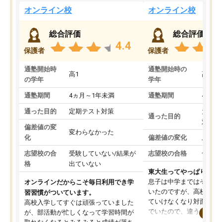
オンライン校
オンライン校
総合評価
総合評価
4.4
保護者
保護者
通塾開始時
通塾開始時の
高1
高3
の学年
学年
通塾期間
4ヵ月～1年未満
通塾期間
4ヵ月
通った目的
定期テスト対策
大学入
通った目的
対策
偏差値の変
変わらなかった
化
偏差値の変化
上がっ
志望校の合
受験していない/結果が
志望校の合格
合格し
格
出ていない
東大生ってやっぱりすご
息子は中学まではそこそ
オンラインだからこそ毎日利用でき学
いたのですが、高校に入
習習慣がついています。
ていけなくなり対面の塾
高校入学してすぐは頑張っていました
でいたので、違うアプロ
が、部活動が忙しくなって学習時間が
考えて入りました。地元