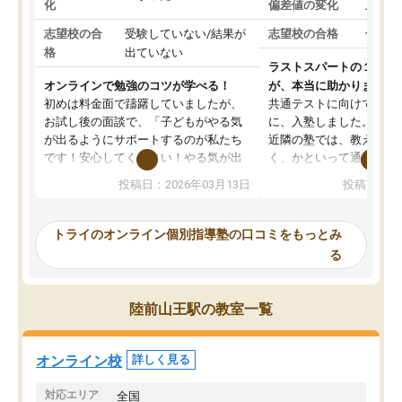
化
偏差値の変化
上がっ
志望校の合
受験していない/結果が
志望校の合格
合格し
格
出ていない
ラストスパートの１か月
オンラインで勉強のコツが学べる！
が、本当に助かりました
初めは料金面で躊躇していましたが、
共通テストに向けての追
お試し後の面談で、「子どもがやる気
に、入塾しました。田舎
が出るようにサポートするのが私たち
近隣の塾では、教えても
です！安心してください！やる気が出
く、かといって通うには
ないのは私たち講師の責任です」と言
が、トライならオンライ
投稿日：2026年03月13日
投稿日：20
ってくださり、確かに！と考えて、思
可能なので本当に助かり
い切って入塾しました。英語が苦手だ
テストの内容重視でした
ったんですが、学生の先生から学ぶこ
らないところをピンポイ
トライのオンライン個別指導塾の口コミをもっとみ
とで、勉強のコツみたいなものをつか
頂いて、とてもわかりや
る
み、徐々に成績が上がったらいいなと
していました。一生を左
思っていました。何が今足りないのか
スト、多少お金がかかっ
を的確に指導いただき、子どももびっ
思い切って入塾してよか
陸前山王駅の教室一覧
くりするほど楽しんでやる気を持って
塾を受けています。狙い通り、少しず
つ成績も上がり、苦手意識も無くなっ
オンライン校
詳しく見る
てきたので、さらに苦手な数学も追加
でお願いしました。来年の高校受験に
対応エリア
全国