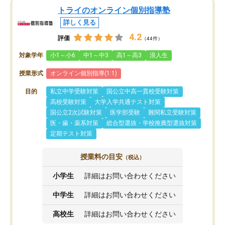
トライのオンライン個別指導塾
詳しく見る
4.2
評価
（44件）
対象学年
小1～小6
中1～中3
高1～高3
浪人生
授業形式
オンライン個別指導(1:1)
目的
私立中学受験対策
国公立中高一貫校受験対策
高校受験対策
大学入学共通テスト対策
国公立2次試験対策
医学部受験
難関私立受験対策
医・歯・薬系対策
総合型選抜・学校推薦型選抜対策
定期テスト対策
授業料の目安
（税込）
小学生
詳細はお問い合わせください
中学生
詳細はお問い合わせください
高校生
詳細はお問い合わせください