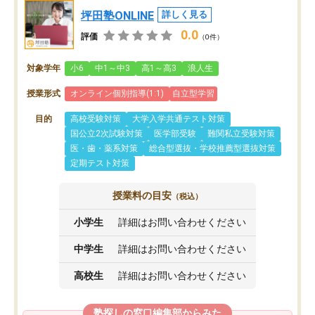
坪田塾ONLINE
詳しく見る
0.0
評価
（0件）
対象学年
小6
中1～中3
高1～高3
浪人生
授業形式
オンライン個別指導(1:1)
自立型学習
目的
高校受験対策
大学入学共通テスト対策
国公立2次試験対策
医学部受験
難関私立受験対策
医・歯・薬系対策
総合型選抜・学校推薦型選抜対策
定期テスト対策
授業料の目安
（税込）
小学生
詳細はお問い合わせください
中学生
詳細はお問い合わせください
高校生
詳細はお問い合わせください
塾探しの窓口編集部からみた