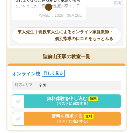
取れなくなるとみるみると成績が落ち
投稿日：20
で、当初は模試でD判定
ていきました。高校の進度が早く、子
していたのですが、やは
供も家に帰って勉強の話すると嫌な反
投稿日：2026年06月26日
験勉強に詳しく、先生か
応を示します。東大先生にお願いして
受け合格できました。ま
からは効率的な計画を先生が立ててく
自習室が毎日使えていつ
れるので、親としても安心です。毎日
東大先生｜現役東大生によるオンライン家庭教師・
るのが心強かったようで
使える自習室とかもあり、わからない
個別指導の口コミをもっとみる
謝です。
ところがあれば先生が回答してくれる
のも重宝しています。
陸前山王駅の教室一覧
オンライン校
詳しく見る
対応エリア
全国
無料体験を申し込む
無料
（リストに追加する）
資料を請求する
無料
（リストに追加する）