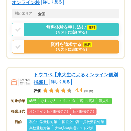
オンライン校
詳しく見る
対応エリア
全国
無料体験を申し込む
無料
（リストに追加する）
資料を請求する
無料
（リストに追加する）
トウコベ【東大生によるオンライン個別
指導】
詳しく見る
4.4
評価
（38件）
対象学年
幼児
小1～小6
中1～中3
高1～高3
浪人生
授業形式
オンライン個別指導(1:1)
個別指導(1:1)
目的
私立中学受験対策
国公立中高一貫校受験対策
高校受験対策
大学入学共通テスト対策