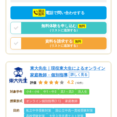
向けて頑張っています。
通話
電話で問い合わせする
無料
無料体験を申し込む
無料
（リストに追加する）
資料を請求する
無料
（リストに追加する）
東大先生｜現役東大生によるオンライン
家庭教師・個別指導
詳しく見る
4.2
評価
（10件）
対象学年
小4～小6
中1～中3
高1～高3
浪人生
授業形式
オンライン個別指導(1:1)
家庭教師
目的
私立中学受験対策
国公立中高一貫校受験対策
高校受験対策
大学入学共通テスト対策