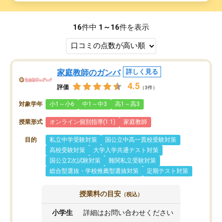
16
件中
1～16
件を表示
家庭教師のガンバ
詳しく見る
4.5
評価
（3件）
対象学年
小1～小6
中1～中3
高1～高3
授業形式
オンライン個別指導(1:1)
家庭教師
目的
私立中学受験対策
国公立中高一貫校受験対策
高校受験対策
大学入学共通テスト対策
国公立2次試験対策
難関私立受験対策
総合型選抜・学校推薦型選抜対策
定期テスト対策
授業料の目安
（税込）
小学生
詳細はお問い合わせください