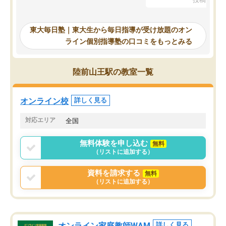
を踏まえ、浪人が決まった際に勉強計
画を考えてもらえる塾を探した結果、
東大毎日塾にたどり着きました。学習
東大毎日塾｜東大生から毎日指導が受け放題のオン
の長期計画や日々の勉強のやり方につ
ライン個別指導塾の口コミをもっとみる
いて客観的なアドバイスをいただけた
ので、自信をもって受験勉強を進める
ことができました。自分のように勉強
陸前山王駅の教室一覧
のやり方や進捗管理で苦労している方
には特におすすめしたい塾です。
オンライン校
詳しく見る
対応エリア
全国
無料体験を申し込む
無料
（リストに追加する）
資料を請求する
無料
（リストに追加する）
オンライン家庭教師WAM
詳しく見る