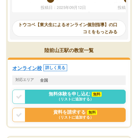
か、オプションは付帯するかなど選ぶ
教科でも)。受講科目や
投稿日：2025年09月12日
投稿日：20
事が出来ました。
めれるので、個人に合っ
講師とのマッチング後講師との初回ミ
ると思います。カリキュ
ーティングを行い、その講師で良いか
いなのがあり(有料)、受
トウコベ【東大生によるオンライン個別指導】の口
他の講師を希望するか子供との相性も
ことをどんなスケジュー
コミをもっとみる
見てから講師を決定する事ができま
くか相談したのですが、
す。
ち期待したものではなく
うちの子は、初回面談の講師の方で決
内容でした。それでも明
陸前山王駅の教室一覧
定しました。
やる気も出ましたし、苦
くなってきたようなので
オンラインツールを使用した単語帳の
お願いして良かったと思
オンライン校
詳しく見る
共有があり宿題もそちらで出される形
も合わなければチェンジ
でした。
娘は3科目ともずっと同
対応エリア
全国
2ヶ月で担当講師の方がお辞めになると
言う事で講師変更の申し出があり、あ
無料体験を申し込む
無料
まりに短期での変更だった為、塾に通
（リストに追加する）
う事にして退会しました。遅れも取り
戻せ、授業内容や講師の方は良かった
資料を請求する
無料
と思います。
（リストに追加する）