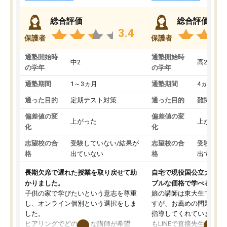
総合評価
総合評価
3.4
保護者
保護者
通塾開始時
通塾開始時
中2
高2
の学年
の学年
通塾期間
1～3ヵ月
通塾期間
4ヵ月～1
通った目的
定期テスト対策
通った目的
難関私立
偏差値の変
偏差値の変
上がった
上がった
化
化
志望校の合
受験していない/結果が
志望校の合
受験して
格
出ていない
格
出ていな
長期欠席で遅れた授業を取り戻せて助
自宅で現役国公立大学生
かりました。
ブルな価格で学べる
子供の家で学びたいという意志を尊重
娘の講師は東大生では無
し、オンライン個別という選択をしま
すが、お薦めの問題集や
した。
指導してくれています。2
ヒアリングでどのような講師が希望
もLINEで直接先生に質問