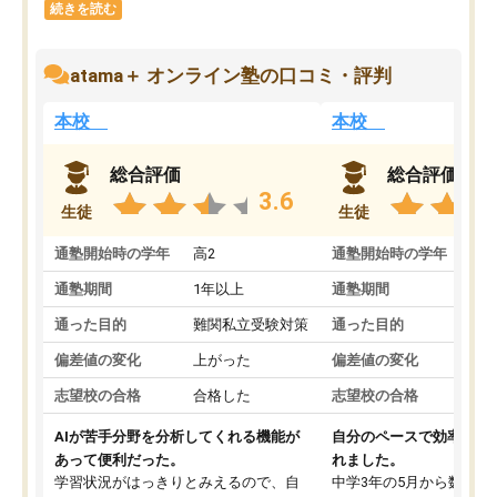
続きを読む
atama＋ オンライン塾の口コミ・評判
本校
本校
総合評価
総合評価
3.6
生徒
生徒
通塾開始時の学年
高2
通塾開始時の学年
中
通塾期間
1年以上
通塾期間
通った目的
難関私立受験対策
通った目的
偏差値の変化
上がった
偏差値の変化
志望校の合格
合格した
志望校の合格
AIが苦手分野を分析してくれる機能が
自分のペースで効率よく
あって便利だった。
れました。
学習状況がはっきりとみえるので、自
中学3年の5月から数学・