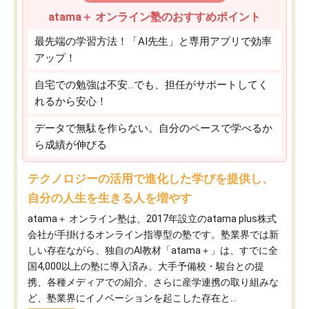
atama＋ オンライン塾のおすすめポイント
最先端の学習方法！「AI先生」と専用アプリで効率
アップ！
自宅での勉強は不安…でも、担任がサポートしてく
れるから安心！
データで無駄を作らない。自分のペースで学べるか
ら成績が伸びる
テクノロジーの活用で進化した学びを提供し、
自分の人生を生きる人を増やす
atama＋ オンライン塾は、2017年設立のatama plus株式
会社が手掛けるオンライン指導型の塾です。塾業界では新
しい存在ながら、独自のAI教材「atama＋」は、すでに全
国4,000以上の塾に導入済み。大手予備校・駿台との提
携、各種メディアでの紹介、さらに産学連携の取り組みな
ど、塾業界にイノベーションを起こした存在と...