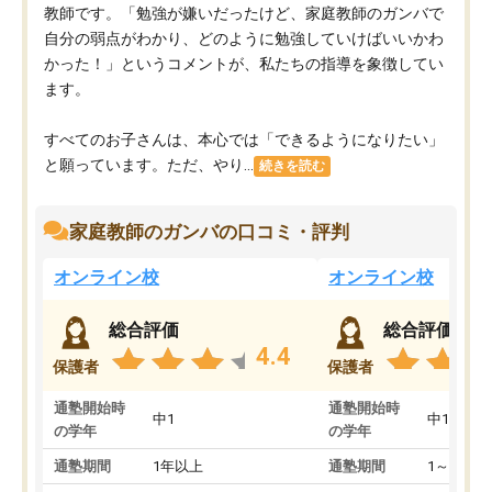
教師です。「勉強が嫌いだったけど、家庭教師のガンバで
自分の弱点がわかり、どのように勉強していけばいいかわ
かった！」というコメントが、私たちの指導を象徴してい
ます。
すべてのお子さんは、本心では「できるようになりたい」
と願っています。ただ、やり...
続きを読む
家庭教師のガンバの口コミ・評判
オンライン校
オンライン校
総合評価
総合評価
4.4
保護者
保護者
通塾開始時
通塾開始時
中1
中1
の学年
の学年
通塾期間
1年以上
通塾期間
1～3ヵ月