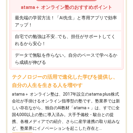
atama＋ オンライン塾のおすすめポイント
最先端の学習方法！「AI先生」と専用アプリで効率
アップ！
自宅での勉強は不安…でも、担任がサポートしてく
れるから安心！
データで無駄を作らない。自分のペースで学べるか
ら成績が伸びる
テクノロジーの活用で進化した学びを提供し、
自分の人生を生きる人を増やす
atama＋ オンライン塾は、2017年設立のatama plus株式
会社が手掛けるオンライン指導型の塾です。塾業界では新
しい存在ながら、独自のAI教材「atama＋」は、すでに全
国4,000以上の塾に導入済み。大手予備校・駿台との提
携、各種メディアでの紹介、さらに産学連携の取り組みな
ど、塾業界にイノベーションを起こした存在と...