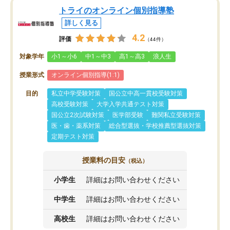
トライのオンライン個別指導塾
詳しく見る
4.2
評価
（44件）
対象学年
小1～小6
中1～中3
高1～高3
浪人生
授業形式
オンライン個別指導(1:1)
目的
私立中学受験対策
国公立中高一貫校受験対策
高校受験対策
大学入学共通テスト対策
国公立2次試験対策
医学部受験
難関私立受験対策
医・歯・薬系対策
総合型選抜・学校推薦型選抜対策
定期テスト対策
授業料の目安
（税込）
小学生
詳細はお問い合わせください
中学生
詳細はお問い合わせください
高校生
詳細はお問い合わせください