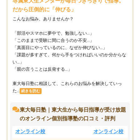
専属東大生メンターが毎日つきっきりで指導。
だから圧倒的に「伸びる」
こんなお悩み、ありませんか？
「部活やスマホに夢中で、勉強しない…」
「このままで受験に間に合うのか不安…」
「真面目にやっているのに、なぜか伸びない…」
「課題が多すぎて、何から手をつければいいのか分からな
い…」
「親の言うことは反発する…」
東大毎日塾に相談して、これらのお悩みを解決していっ
た...
続きを読む
東大毎日塾｜東大生から毎日指導が受け放題
のオンライン個別指導塾の口コミ・評判
オンライン校
オンライン校