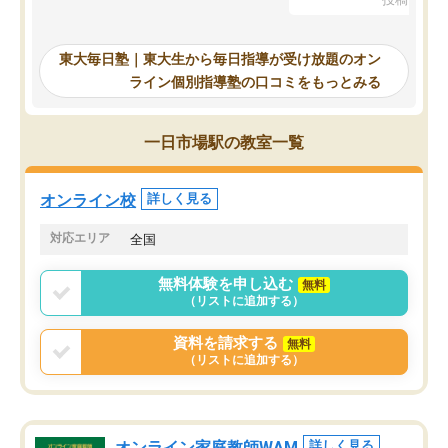
を踏まえ、浪人が決まった際に勉強計
画を考えてもらえる塾を探した結果、
東大毎日塾にたどり着きました。学習
東大毎日塾｜東大生から毎日指導が受け放題のオン
の長期計画や日々の勉強のやり方につ
ライン個別指導塾の口コミをもっとみる
いて客観的なアドバイスをいただけた
ので、自信をもって受験勉強を進める
ことができました。自分のように勉強
一日市場駅の教室一覧
のやり方や進捗管理で苦労している方
には特におすすめしたい塾です。
オンライン校
詳しく見る
対応エリア
全国
無料体験を申し込む
無料
（リストに追加する）
資料を請求する
無料
（リストに追加する）
オンライン家庭教師WAM
詳しく見る