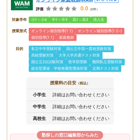
0.0
評価
（0件）
対象学年
小1～小6
中1～中3
高1～高3
浪人生
授業形式
オンライン個別指導(1:1)
オンライン個別指導(1:2~)
個別指導(1:1)
家庭教師
目的
私立中学受験対策
国公立中高一貫校受験対策
高校受験対策
大学入学共通テスト対策
国公立2次試験対策
医学部受験
難関私立受験対策
総合型選抜・学校推薦型選抜対策
定期テスト対策
授業料の目安
（税込）
小学生
詳細はお問い合わせください
中学生
詳細はお問い合わせください
高校生
詳細はお問い合わせください
塾探しの窓口編集部からみた