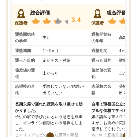
総合評価
総合評価
3.4
保護者
保護者
通塾開始時
通塾開始時
中2
高2
の学年
の学年
通塾期間
1～3ヵ月
通塾期間
4ヵ月～1
通った目的
定期テスト対策
通った目的
難関私立
偏差値の変
偏差値の変
上がった
上がった
化
化
志望校の合
受験していない/結果が
志望校の合
受験して
格
出ていない
格
出ていな
長期欠席で遅れた授業を取り戻せて助
自宅で現役国公立大学生
かりました。
ブルな価格で学べる
子供の家で学びたいという意志を尊重
娘の講師は東大生では無
し、オンライン個別という選択をしま
すが、お薦めの問題集や
した。
指導してくれています。2
ヒアリングでどのような講師が希望
もLINEで直接先生に質問