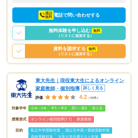
向けて頑張っています。
通話
電話で問い合わせする
無料
無料体験を申し込む
無料
（リストに追加する）
資料を請求する
無料
（リストに追加する）
東大先生｜現役東大生によるオンライン
家庭教師・個別指導
詳しく見る
4.2
評価
（10件）
対象学年
小4～小6
中1～中3
高1～高3
浪人生
授業形式
オンライン個別指導(1:1)
家庭教師
目的
私立中学受験対策
国公立中高一貫校受験対策
高校受験対策
大学入学共通テスト対策