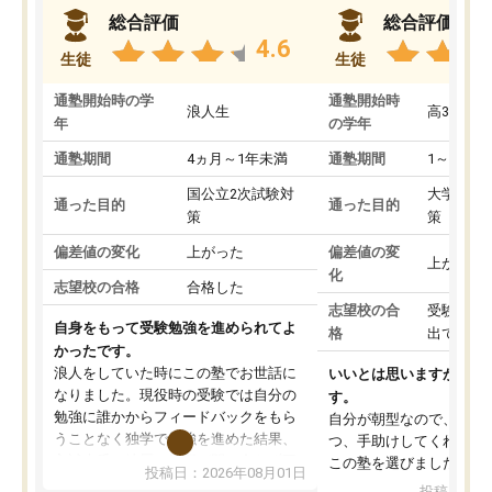
総合評価
総合評価
4.6
生徒
生徒
通塾開始時の学
通塾開始時
浪人生
高3
年
の学年
通塾期間
4ヵ月～1年未満
通塾期間
1～3ヵ月
国公立2次試験対
大学入学
通った目的
通った目的
策
策
偏差値の変化
上がった
偏差値の変
上がった
化
志望校の合格
合格した
志望校の合
受験して
自身をもって受験勉強を進められてよ
格
出ていな
かったです。
浪人をしていた時にこの塾でお世話に
いいとは思いますが、料
なりました。現役時の受験では自分の
す。
勉強に誰かからフィードバックをもら
自分が朝型なので、自習
うことなく独学で勉強を進めた結果、
つ、手助けしてくれる設
入試本番に地歴の学習が間に合わず不
この塾を選びました。
投稿日：2026年08月01日
合格となってしまいました。その経験
投稿日：20