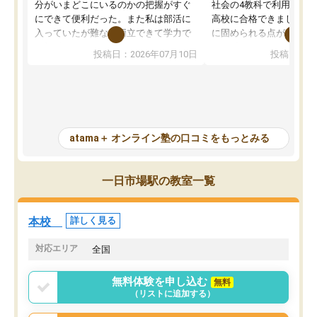
分がいまどこにいるのかの把握がすぐ
社会の4教科で利用し、偏
にできて便利だった。また私は部活に
高校に合格できました。
入っていたが難なく両立できて学力で
に固められる点が魅力で
も部活でも結果を残すことができてよ
れる「ウォームアップ」
投稿日：2026年07月10日
投稿日：20
かった。また問題演習の際に、自分が
項目のおかげで、手軽に
一度間違えた問題を繰り返し学習でき
せられます。何度も間違
たので苦手だった英語の克服につなが
「特訓」項目で徹底的に
った点もよかった。ただAIをアピール
め、苦手克服に非常に役
して活用するのは良かった点もあった
また、その日の勉強時間
が、自分で自分の管理ができない人に
元数が可視化されるので
atama＋ オンライン塾の口コミをもっとみる
とっては難しい部分もあるのではない
しながら意欲的に取り組
かと思った。
常に効果を実感している
になった現在も大学受験
一日市場駅の教室一覧
して利用しており、自信
すめできる塾です。
本校
詳しく見る
対応エリア
全国
無料体験を申し込む
無料
（リストに追加する）