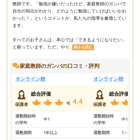
教師です。「勉強が嫌いだったけど、家庭教師のガンバで
自分の弱点がわかり、どのように勉強していけばいいかわ
かった！」というコメントが、私たちの指導を象徴してい
ます。
すべてのお子さんは、本心では「できるようになりたい」
と願っています。ただ、やり...
続きを読む
家庭教師のガンバの口コミ・評判
オンライン校
オンライン校
総合評価
総合評価
4.4
保護者
保護者
通塾開始時
通塾開始時
中1
中1
の学年
の学年
通塾期間
1年以上
通塾期間
1～3ヵ月