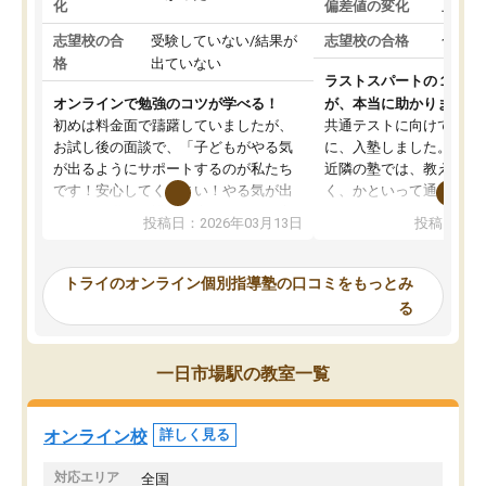
化
偏差値の変化
上がっ
志望校の合
受験していない/結果が
志望校の合格
合格し
格
出ていない
ラストスパートの１か月
オンラインで勉強のコツが学べる！
が、本当に助かりました
初めは料金面で躊躇していましたが、
共通テストに向けての追
お試し後の面談で、「子どもがやる気
に、入塾しました。田舎
が出るようにサポートするのが私たち
近隣の塾では、教えても
です！安心してください！やる気が出
く、かといって通うには
ないのは私たち講師の責任です」と言
が、トライならオンライ
投稿日：2026年03月13日
投稿日：20
ってくださり、確かに！と考えて、思
可能なので本当に助かり
い切って入塾しました。英語が苦手だ
テストの内容重視でした
ったんですが、学生の先生から学ぶこ
らないところをピンポイ
トライのオンライン個別指導塾の口コミをもっとみ
とで、勉強のコツみたいなものをつか
頂いて、とてもわかりや
る
み、徐々に成績が上がったらいいなと
していました。一生を左
思っていました。何が今足りないのか
スト、多少お金がかかっ
を的確に指導いただき、子どももびっ
思い切って入塾してよか
一日市場駅の教室一覧
くりするほど楽しんでやる気を持って
塾を受けています。狙い通り、少しず
つ成績も上がり、苦手意識も無くなっ
オンライン校
詳しく見る
てきたので、さらに苦手な数学も追加
でお願いしました。来年の高校受験に
対応エリア
全国