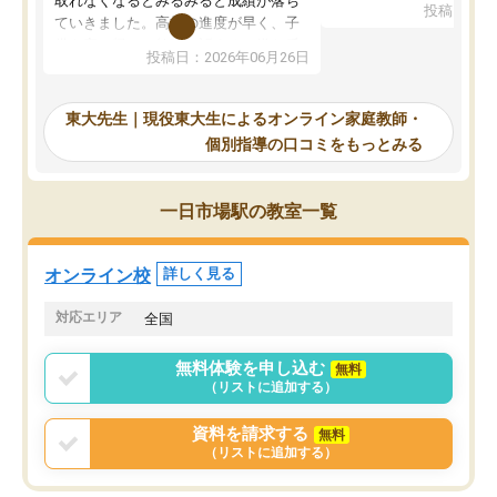
取れなくなるとみるみると成績が落ち
投稿日：20
で、当初は模試でD判定
ていきました。高校の進度が早く、子
していたのですが、やは
供も家に帰って勉強の話すると嫌な反
投稿日：2026年06月26日
験勉強に詳しく、先生か
応を示します。東大先生にお願いして
受け合格できました。ま
からは効率的な計画を先生が立ててく
自習室が毎日使えていつ
れるので、親としても安心です。毎日
東大先生｜現役東大生によるオンライン家庭教師・
るのが心強かったようで
使える自習室とかもあり、わからない
個別指導の口コミをもっとみる
謝です。
ところがあれば先生が回答してくれる
のも重宝しています。
一日市場駅の教室一覧
オンライン校
詳しく見る
対応エリア
全国
無料体験を申し込む
無料
（リストに追加する）
資料を請求する
無料
（リストに追加する）