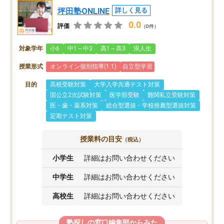
坪田塾ONLINE
詳しく見る
0.0
評価
（0件）
対象学年
小6
中1～中3
高1～高3
浪人生
授業形式
オンライン個別指導(1:1)
自立型学習
目的
高校受験対策
大学入学共通テスト対策
国公立2次試験対策
医学部受験
難関私立受験対策
医・歯・薬系対策
総合型選抜・学校推薦型選抜対策
定期テスト対策
授業料の目安
（税込）
小学生
詳細はお問い合わせください
中学生
詳細はお問い合わせください
高校生
詳細はお問い合わせください
塾探しの窓口編集部からみた