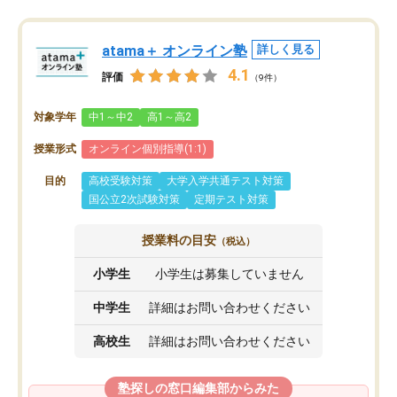
atama＋ オンライン塾
詳しく見る
4.1
評価
（9件）
対象学年
中1～中2
高1～高2
授業形式
オンライン個別指導(1:1)
目的
高校受験対策
大学入学共通テスト対策
国公立2次試験対策
定期テスト対策
授業料の目安
（税込）
小学生
小学生は募集していません
中学生
詳細はお問い合わせください
高校生
詳細はお問い合わせください
塾探しの窓口編集部からみた