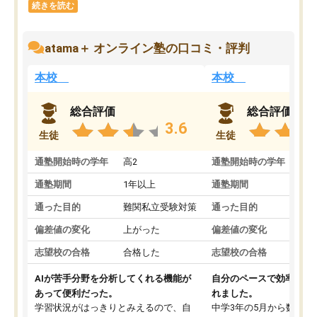
続きを読む
atama＋ オンライン塾の口コミ・評判
本校
本校
総合評価
総合評価
3.6
生徒
生徒
通塾開始時の学年
高2
通塾開始時の学年
中
通塾期間
1年以上
通塾期間
通った目的
難関私立受験対策
通った目的
偏差値の変化
上がった
偏差値の変化
志望校の合格
合格した
志望校の合格
AIが苦手分野を分析してくれる機能が
自分のペースで効率よく
あって便利だった。
れました。
学習状況がはっきりとみえるので、自
中学3年の5月から数学・