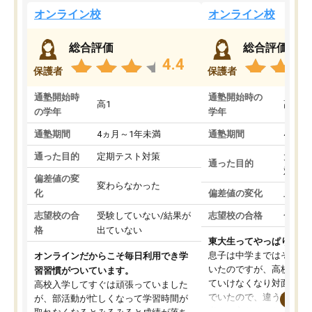
オンライン校
オンライン校
総合評価
総合評価
4.4
保護者
保護者
通塾開始時
通塾開始時の
高1
高3
の学年
学年
通塾期間
4ヵ月～1年未満
通塾期間
4ヵ月
通った目的
定期テスト対策
大学入
通った目的
対策
偏差値の変
変わらなかった
化
偏差値の変化
上がっ
志望校の合
受験していない/結果が
志望校の合格
合格し
格
出ていない
東大生ってやっぱりすご
息子は中学まではそこそ
オンラインだからこそ毎日利用でき学
いたのですが、高校に入
習習慣がついています。
ていけなくなり対面の塾
高校入学してすぐは頑張っていました
でいたので、違うアプロ
が、部活動が忙しくなって学習時間が
考えて入りました。地元