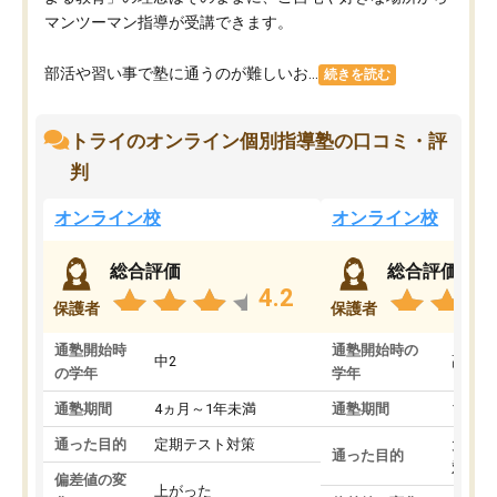
マンツーマン指導が受講できます。
部活や習い事で塾に通うのが難しいお...
続きを読む
トライのオンライン個別指導塾の口コミ・評
判
オンライン校
オンライン校
総合評価
総合評価
4.2
保護者
保護者
通塾開始時
通塾開始時の
中2
高3
の学年
学年
通塾期間
4ヵ月～1年未満
通塾期間
1～3
通った目的
定期テスト対策
大学入
通った目的
対策
偏差値の変
上がった