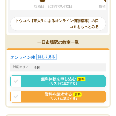
か、オプションは付帯するかなど選ぶ
教科でも)。受講科目や
投稿日：2025年09月12日
投稿日：20
事が出来ました。
めれるので、個人に合っ
講師とのマッチング後講師との初回ミ
ると思います。カリキュ
ーティングを行い、その講師で良いか
いなのがあり(有料)、受
トウコベ【東大生によるオンライン個別指導】の口
他の講師を希望するか子供との相性も
ことをどんなスケジュー
コミをもっとみる
見てから講師を決定する事ができま
くか相談したのですが、
す。
ち期待したものではなく
うちの子は、初回面談の講師の方で決
内容でした。それでも明
一日市場駅の教室一覧
定しました。
やる気も出ましたし、苦
くなってきたようなので
オンラインツールを使用した単語帳の
お願いして良かったと思
オンライン校
詳しく見る
共有があり宿題もそちらで出される形
も合わなければチェンジ
でした。
娘は3科目ともずっと同
対応エリア
全国
2ヶ月で担当講師の方がお辞めになると
言う事で講師変更の申し出があり、あ
無料体験を申し込む
無料
まりに短期での変更だった為、塾に通
（リストに追加する）
う事にして退会しました。遅れも取り
戻せ、授業内容や講師の方は良かった
資料を請求する
無料
と思います。
（リストに追加する）