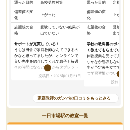
通った目的
高校受験対策
通った目的
定期テス
偏差値の変
偏差値の変
上がった
上がった
化
化
志望校の合
受験していない/結果が
志望校の合
受験して
格
出ていない
格
出ていな
サポートが充実している！
学校の教科書のポイント
うちは田舎で家庭教師なんてできるの
く教えてもらえている
かなと思ってましたが、オンラインで
体験授業を受けて入塾し
良い先生を紹介してくれて息子も毎週
なかなか勉強しない息子
その時間になると自分からタブレット
生が予定表を立ててくれ
を開いてzoomを繋げるようになりまし
つ学習習慣がついてきま
投稿日：2025年01月21日
た！5科目なんでもOKなのもとても気
オンラインで週に一度の
投稿日：20
に入っています
指導が無い日も予定表に
成績もだいぶ下の方でしたが、通い始
したり、LINEでわから
めて1年ほどだった今では平均点以上の
問できるのでとても助か
家庭教師のガンバの口コミをもっとみる
科目が増えてきました！あと1年受験ま
であるので無料の週末教室を使用しな
がら頑張って欲しいと思います！
一日市場駅の教室一覧