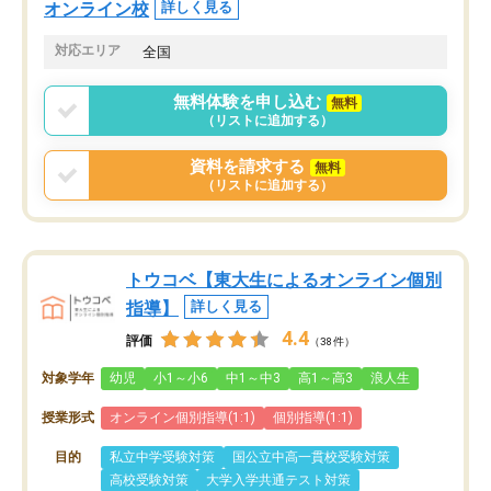
オンライン校
詳しく見る
対応エリア
全国
無料体験を申し込む
無料
（リストに追加する）
資料を請求する
無料
（リストに追加する）
トウコベ【東大生によるオンライン個別
指導】
詳しく見る
4.4
評価
（38件）
対象学年
幼児
小1～小6
中1～中3
高1～高3
浪人生
授業形式
オンライン個別指導(1:1)
個別指導(1:1)
目的
私立中学受験対策
国公立中高一貫校受験対策
高校受験対策
大学入学共通テスト対策