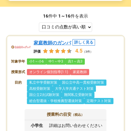
16
件中
1～16
件を表示
家庭教師のガンバ
詳しく見る
4.5
評価
（3件）
対象学年
小1～小6
中1～中3
高1～高3
授業形式
オンライン個別指導(1:1)
家庭教師
目的
私立中学受験対策
国公立中高一貫校受験対策
高校受験対策
大学入学共通テスト対策
国公立2次試験対策
難関私立受験対策
総合型選抜・学校推薦型選抜対策
定期テスト対策
授業料の目安
（税込）
小学生
詳細はお問い合わせください