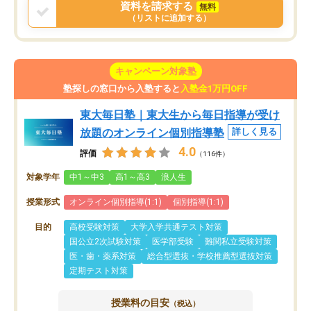
資料を請求する
無料
（リストに追加する）
キャンペーン対象塾
塾探しの窓口から入塾すると
入塾金1万円OFF
東大毎日塾｜東大生から毎日指導が受け
放題のオンライン個別指導塾
詳しく見る
4.0
評価
（116件）
対象学年
中1～中3
高1～高3
浪人生
授業形式
オンライン個別指導(1:1)
個別指導(1:1)
目的
高校受験対策
大学入学共通テスト対策
国公立2次試験対策
医学部受験
難関私立受験対策
医・歯・薬系対策
総合型選抜・学校推薦型選抜対策
定期テスト対策
授業料の目安
（税込）