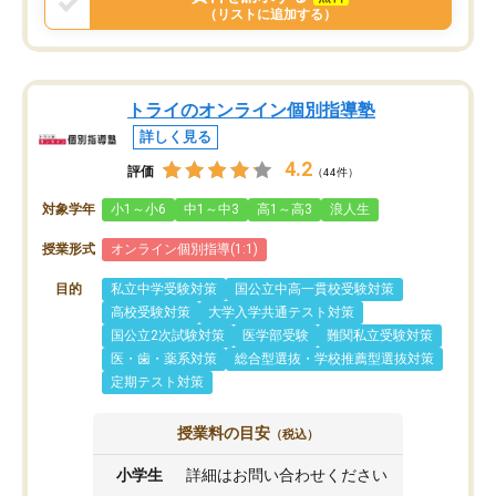
（リストに追加する）
トライのオンライン個別指導塾
詳しく見る
4.2
評価
（44件）
対象学年
小1～小6
中1～中3
高1～高3
浪人生
授業形式
オンライン個別指導(1:1)
目的
私立中学受験対策
国公立中高一貫校受験対策
高校受験対策
大学入学共通テスト対策
国公立2次試験対策
医学部受験
難関私立受験対策
医・歯・薬系対策
総合型選抜・学校推薦型選抜対策
定期テスト対策
授業料の目安
（税込）
小学生
詳細はお問い合わせください