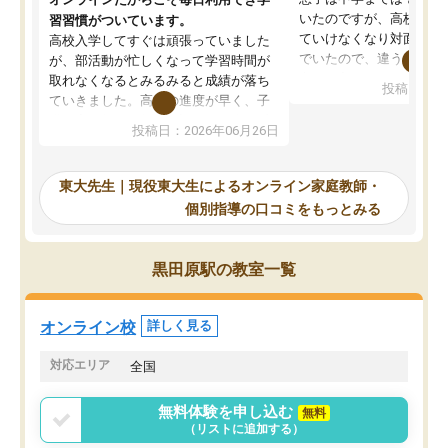
いたのですが、高校に入
習習慣がついています。
ていけなくなり対面の塾
高校入学してすぐは頑張っていました
でいたので、違うアプロ
が、部活動が忙しくなって学習時間が
考えて入りました。地元
取れなくなるとみるみると成績が落ち
投稿日：20
で、当初は模試でD判定
ていきました。高校の進度が早く、子
していたのですが、やは
供も家に帰って勉強の話すると嫌な反
投稿日：2026年06月26日
験勉強に詳しく、先生か
応を示します。東大先生にお願いして
受け合格できました。ま
からは効率的な計画を先生が立ててく
自習室が毎日使えていつ
れるので、親としても安心です。毎日
東大先生｜現役東大生によるオンライン家庭教師・
るのが心強かったようで
使える自習室とかもあり、わからない
個別指導の口コミをもっとみる
謝です。
ところがあれば先生が回答してくれる
のも重宝しています。
黒田原駅の教室一覧
オンライン校
詳しく見る
対応エリア
全国
無料体験を申し込む
無料
（リストに追加する）