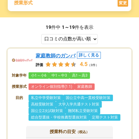
授業形式
変更
19
件中
1～19
件を表示
家庭教師のガンバ
詳しく見る
4.5
評価
（3件）
対象学年
小1～小6
中1～中3
高1～高3
授業形式
オンライン個別指導(1:1)
家庭教師
目的
私立中学受験対策
国公立中高一貫校受験対策
高校受験対策
大学入学共通テスト対策
国公立2次試験対策
難関私立受験対策
総合型選抜・学校推薦型選抜対策
定期テスト対策
授業料の目安
（税込）