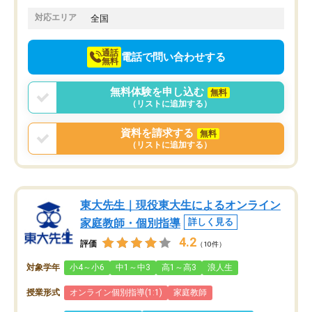
てきたので、さらに苦手な数学も追加
でお願いしました。来年の高校受験に
対応エリア
全国
向けて頑張っています。
通話
電話で問い合わせする
無料
無料体験を申し込む
無料
（リストに追加する）
資料を請求する
無料
（リストに追加する）
東大先生｜現役東大生によるオンライン
家庭教師・個別指導
詳しく見る
4.2
評価
（10件）
対象学年
小4～小6
中1～中3
高1～高3
浪人生
授業形式
オンライン個別指導(1:1)
家庭教師