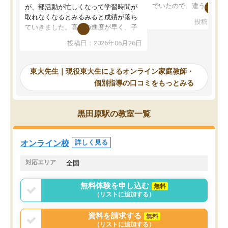
でいたので、違うアプロ
が、部活動が忙しくなって学習時間が
考えて入りました。地元
取れなくなるとみるみると成績が落ち
投稿日：20
で、当初は模試でD判定
ていきました。高校の進度が早く、子
していたのですが、やは
供も家に帰って勉強の話すると嫌な反
投稿日：2026年06月26日
験勉強に詳しく、先生か
応を示します。東大先生にお願いして
受け合格できました。ま
からは効率的な計画を先生が立ててく
自習室が毎日使えていつ
れるので、親としても安心です。毎日
東大先生｜現役東大生によるオンライン家庭教師・
るのが心強かったようで
使える自習室とかもあり、わからない
個別指導の口コミをもっとみる
謝です。
ところがあれば先生が回答してくれる
のも重宝しています。
黒田原駅の教室一覧
オンライン校
詳しく見る
対応エリア
全国
無料体験を申し込む
無料
（リストに追加する）
資料を請求する
無料
（リストに追加する）