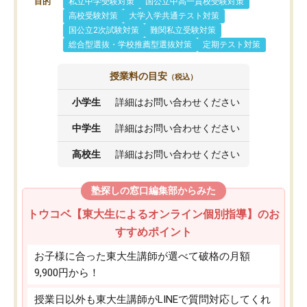
目的
私立中学受験対策
国公立中高一貫校受験対策
高校受験対策
大学入学共通テスト対策
国公立2次試験対策
難関私立受験対策
総合型選抜・学校推薦型選抜対策
定期テスト対策
授業料の目安
（税込）
小学生
詳細はお問い合わせください
中学生
詳細はお問い合わせください
高校生
詳細はお問い合わせください
塾探しの窓口編集部からみた
トウコベ【東大生によるオンライン個別指導】のお
すすめポイント
お子様に合った東大生講師が選べて破格の月額
9,900円から！
授業日以外も東大生講師がLINEで質問対応してくれ