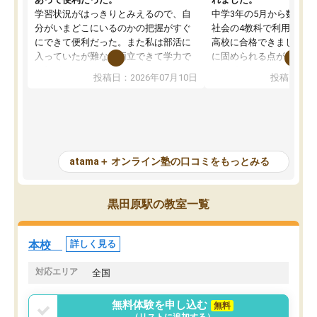
学習状況がはっきりとみえるので、自
中学3年の5月から数学・
分がいまどこにいるのかの把握がすぐ
社会の4教科で利用し、偏
にできて便利だった。また私は部活に
高校に合格できました。
入っていたが難なく両立できて学力で
に固められる点が魅力で
も部活でも結果を残すことができてよ
れる「ウォームアップ」
投稿日：2026年07月10日
投稿日：20
かった。また問題演習の際に、自分が
項目のおかげで、手軽に
一度間違えた問題を繰り返し学習でき
せられます。何度も間違
たので苦手だった英語の克服につなが
「特訓」項目で徹底的に
った点もよかった。ただAIをアピール
め、苦手克服に非常に役
して活用するのは良かった点もあった
また、その日の勉強時間
が、自分で自分の管理ができない人に
元数が可視化されるので
atama＋ オンライン塾の口コミをもっとみる
とっては難しい部分もあるのではない
しながら意欲的に取り組
かと思った。
常に効果を実感している
になった現在も大学受験
黒田原駅の教室一覧
して利用しており、自信
すめできる塾です。
本校
詳しく見る
対応エリア
全国
無料体験を申し込む
無料
（リストに追加する）