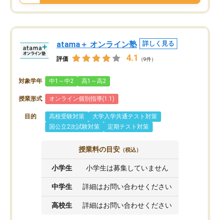
atama＋ オンライン塾
詳しく見る
4.1
評価
（9件）
対象学年
中1～中2
高1～高2
授業形式
オンライン個別指導(1:1)
目的
高校受験対策
大学入学共通テスト対策
国公立2次試験対策
定期テスト対策
授業料の目安
（税込）
小学生
小学生は募集していません
中学生
詳細はお問い合わせください
高校生
詳細はお問い合わせください