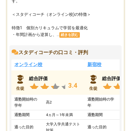
す。
＜スタディコーチ（オンライン校)の特徴＞
特徴1 個別カリキュラムで学習を最適化
・年間計画から逆算し、...
続きを読む
スタディコーチの口コミ・評判
オンライン校
新宿校
総合評価
総合評価
3.4
生徒
生徒
通塾開始時の
通塾開始時の学
高2
高2
学年
年
通塾期間
4ヵ月～1年未満
通塾期間
1～
大学入学共通テスト
国公
通った目的
通った目的
対策
策