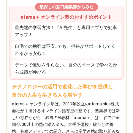
塾探しの窓口編集部からみた
atama＋ オンライン塾のおすすめポイント
最先端の学習方法！「AI先生」と専用アプリで効率
アップ！
自宅での勉強は不安…でも、担任がサポートしてく
れるから安心！
データで無駄を作らない。自分のペースで学べるか
ら成績が伸びる
テクノロジーの活用で進化した学びを提供し、
自分の人生を生きる人を増やす
atama＋ オンライン塾は、2017年設立のatama plus株式
会社が手掛けるオンライン指導型の塾です。塾業界では新
しい存在ながら、独自のAI教材「atama＋」は、すでに全
国4,000以上の塾に導入済み。大手予備校・駿台との提
携、各種メディアでの紹介、さらに産学連携の取り組みな