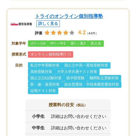
トライのオンライン個別指導塾
詳しく見る
4.2
評価
（44件）
対象学年
小1～小6
中1～中3
高1～高3
浪人生
授業形式
オンライン個別指導(1:1)
目的
私立中学受験対策
国公立中高一貫校受験対策
高校受験対策
大学入学共通テスト対策
国公立2次試験対策
医学部受験
難関私立受験対策
医・歯・薬系対策
総合型選抜・学校推薦型選抜対策
定期テスト対策
授業料の目安
（税込）
小学生
詳細はお問い合わせください
中学生
詳細はお問い合わせください