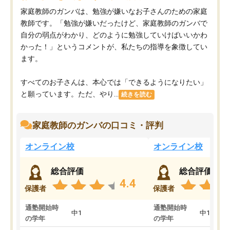
家庭教師のガンバは、勉強が嫌いなお子さんのための家庭
教師です。「勉強が嫌いだったけど、家庭教師のガンバで
自分の弱点がわかり、どのように勉強していけばいいかわ
かった！」というコメントが、私たちの指導を象徴してい
ます。
すべてのお子さんは、本心では「できるようになりたい」
と願っています。ただ、やり...
続きを読む
家庭教師のガンバの口コミ・評判
オンライン校
オンライン校
総合評価
総合評価
4.4
保護者
保護者
通塾開始時
通塾開始時
中1
中1
の学年
の学年