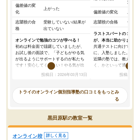
対策
偏差値の変
上がった
化
偏差値の変化
上がっ
志望校の合
受験していない/結果が
志望校の合格
合格し
格
出ていない
ラストスパートの１か月
オンラインで勉強のコツが学べる！
が、本当に助かりました
初めは料金面で躊躇していましたが、
共通テストに向けての追
お試し後の面談で、「子どもがやる気
に、入塾しました。田舎
が出るようにサポートするのが私たち
近隣の塾では、教えても
です！安心してください！やる気が出
く、かといって通うには
ないのは私たち講師の責任です」と言
が、トライならオンライ
投稿日：2026年03月13日
投稿日：20
ってくださり、確かに！と考えて、思
可能なので本当に助かり
い切って入塾しました。英語が苦手だ
テストの内容重視でした
ったんですが、学生の先生から学ぶこ
らないところをピンポイ
トライのオンライン個別指導塾の口コミをもっとみ
とで、勉強のコツみたいなものをつか
頂いて、とてもわかりや
る
み、徐々に成績が上がったらいいなと
していました。一生を左
思っていました。何が今足りないのか
スト、多少お金がかかっ
を的確に指導いただき、子どももびっ
思い切って入塾してよか
黒田原駅の教室一覧
くりするほど楽しんでやる気を持って
塾を受けています。狙い通り、少しず
つ成績も上がり、苦手意識も無くなっ
オンライン校
詳しく見る