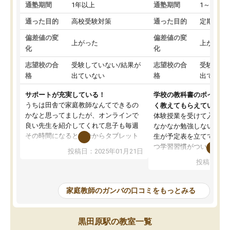
通塾期間
1年以上
通塾期間
1～3ヵ月
通った目的
高校受験対策
通った目的
定期テス
偏差値の変
偏差値の変
上がった
上がった
化
化
志望校の合
受験していない/結果が
志望校の合
受験して
格
出ていない
格
出ていな
サポートが充実している！
学校の教科書のポイント
うちは田舎で家庭教師なんてできるの
く教えてもらえている
かなと思ってましたが、オンラインで
体験授業を受けて入塾し
良い先生を紹介してくれて息子も毎週
なかなか勉強しない息子
その時間になると自分からタブレット
生が予定表を立ててくれ
を開いてzoomを繋げるようになりまし
つ学習習慣がついてきま
投稿日：2025年01月21日
た！5科目なんでもOKなのもとても気
オンラインで週に一度の
投稿日：20
に入っています
指導が無い日も予定表に
成績もだいぶ下の方でしたが、通い始
したり、LINEでわから
めて1年ほどだった今では平均点以上の
問できるのでとても助か
家庭教師のガンバの口コミをもっとみる
科目が増えてきました！あと1年受験ま
であるので無料の週末教室を使用しな
がら頑張って欲しいと思います！
黒田原駅の教室一覧