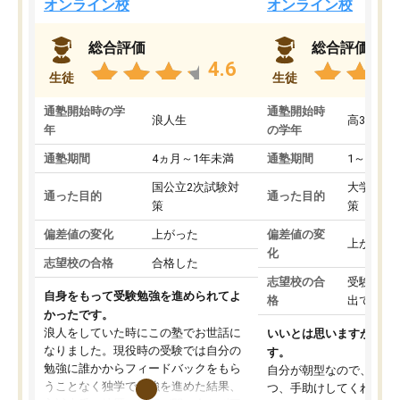
オンライン校
オンライン校
総合評価
総合評価
4.6
生徒
生徒
通塾開始時の学
通塾開始時
浪人生
高3
年
の学年
通塾期間
4ヵ月～1年未満
通塾期間
1～3ヵ月
国公立2次試験対
大学入学
通った目的
通った目的
策
策
偏差値の変化
上がった
偏差値の変
上がった
化
志望校の合格
合格した
志望校の合
受験して
自身をもって受験勉強を進められてよ
格
出ていな
かったです。
浪人をしていた時にこの塾でお世話に
いいとは思いますが、料
なりました。現役時の受験では自分の
す。
勉強に誰かからフィードバックをもら
自分が朝型なので、自習
うことなく独学で勉強を進めた結果、
つ、手助けしてくれる設