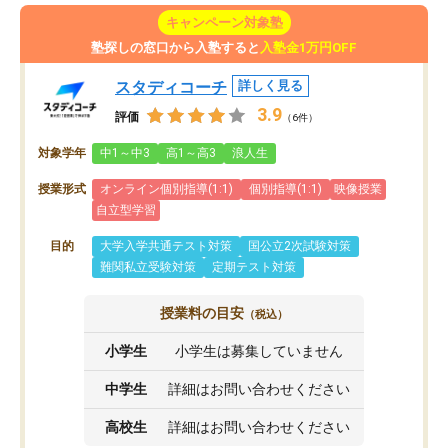
キャンペーン対象塾
塾探しの窓口から入塾すると
入塾金1万円OFF
スタディコーチ
詳しく見る
3.9
評価
（6件）
対象学年
中1～中3
高1～高3
浪人生
授業形式
オンライン個別指導(1:1)
個別指導(1:1)
映像授業
自立型学習
目的
大学入学共通テスト対策
国公立2次試験対策
難関私立受験対策
定期テスト対策
授業料の目安
（税込）
小学生
小学生は募集していません
中学生
詳細はお問い合わせください
高校生
詳細はお問い合わせください