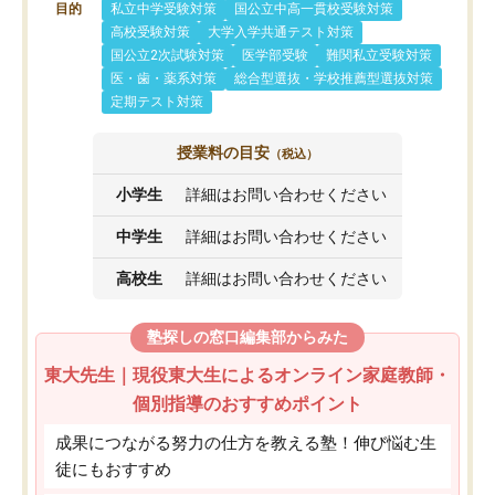
目的
私立中学受験対策
国公立中高一貫校受験対策
高校受験対策
大学入学共通テスト対策
国公立2次試験対策
医学部受験
難関私立受験対策
医・歯・薬系対策
総合型選抜・学校推薦型選抜対策
定期テスト対策
授業料の目安
（税込）
小学生
詳細はお問い合わせください
中学生
詳細はお問い合わせください
高校生
詳細はお問い合わせください
塾探しの窓口編集部からみた
東大先生｜現役東大生によるオンライン家庭教師・
個別指導のおすすめポイント
成果につながる努力の仕方を教える塾！伸び悩む生
徒にもおすすめ