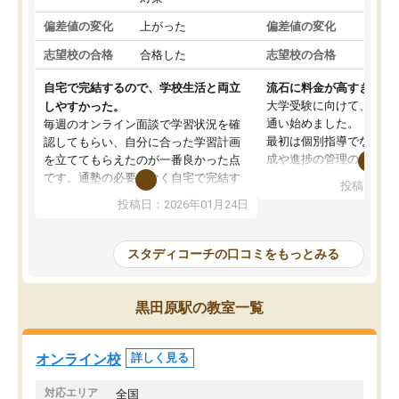
偏差値の変化
上がった
偏差値の変化
変わ
志望校の合格
合格した
志望校の合格
合格
自宅で完結するので、学校生活と両立
流石に料金が高すぎる
大学受験に向けて、高2
しやすかった。
通い始めました。
毎週のオンライン面談で学習状況を確
最初は個別指導でなく、
認してもらい、自分に合った学習計画
成や進捗の管理のみのコ
を立ててもらえたのが一番良かった点
ていましたが、あまり効
です。通塾の必要がなく自宅で完結す
投稿日：20
じ個別指導コースに変更
るため、学校や部活と両立しやすかっ
投稿日：2026年01月24日
講師には早稲田大学生の
たです。コーチが現役大学生で相談し
れましたが、はっきり言
やすく、勉強面だけでなく受験期の不
性が良くなかったです。
安も気軽に話せました。勉強習慣が身
スタディコーチの口コミをもっとみる
モチベーションが上がら
についたと感じています。また、チャ
にやめてしまいました。
ットで質問できるのも便利でした。一
追加で料金を払うことで
人では迷いがちだった受験勉強を、最
黒田原駅の教室一覧
方に変更することも可能
後まで続けられたのはこの塾のおかげ
の方の予定が空いていな
だと思います。
そもそも月謝が高い塾な
オンライン校
詳しく見る
人には合わないと思いま
総合してあまりお勧めで
対応エリア
全国