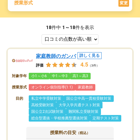
授業形式
変更
18
件中
1～18
件を表示
家庭教師のガンバ
詳しく見る
4.5
評価
（3件）
対象学年
小1～小6
中1～中3
高1～高3
授業形式
オンライン個別指導(1:1)
家庭教師
目的
私立中学受験対策
国公立中高一貫校受験対策
高校受験対策
大学入学共通テスト対策
国公立2次試験対策
難関私立受験対策
総合型選抜・学校推薦型選抜対策
定期テスト対策
授業料の目安
（税込）