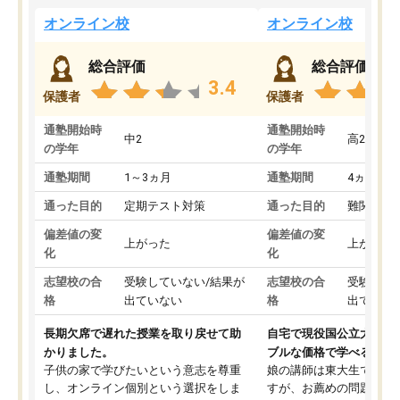
オンライン校
オンライン校
総合評価
総合評価
3.4
保護者
保護者
通塾開始時
通塾開始時
中2
高2
の学年
の学年
通塾期間
1～3ヵ月
通塾期間
4ヵ月～1
通った目的
定期テスト対策
通った目的
難関私立
偏差値の変
偏差値の変
上がった
上がった
化
化
志望校の合
受験していない/結果が
志望校の合
受験して
格
出ていない
格
出ていな
長期欠席で遅れた授業を取り戻せて助
自宅で現役国公立大学生
かりました。
ブルな価格で学べる
子供の家で学びたいという意志を尊重
娘の講師は東大生では無
し、オンライン個別という選択をしま
すが、お薦めの問題集や