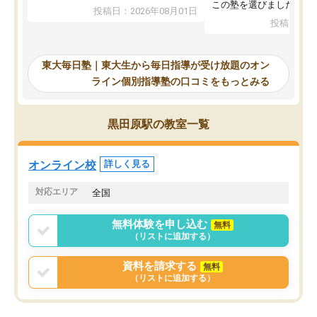
入試本番に地歴の学習が間に合わず不
この塾を選びました。
投稿日：2026年08月01日
合格となってしまいました。その経験
投稿日：20
を踏まえ、浪人が決まった際に勉強計
画を考えてもらえる塾を探した結果、
東大毎日塾にたどり着きました。学習
東大毎日塾｜東大生から毎日指導が受け放題のオン
の長期計画や日々の勉強のやり方につ
ライン個別指導塾の口コミをもっとみる
いて客観的なアドバイスをいただけた
ので、自信をもって受験勉強を進める
ことができました。自分のように勉強
黒田原駅の教室一覧
のやり方や進捗管理で苦労している方
には特におすすめしたい塾です。
オンライン校
詳しく見る
対応エリア
全国
無料体験を申し込む
無料
（リストに追加する）
資料を請求する
無料
（リストに追加する）