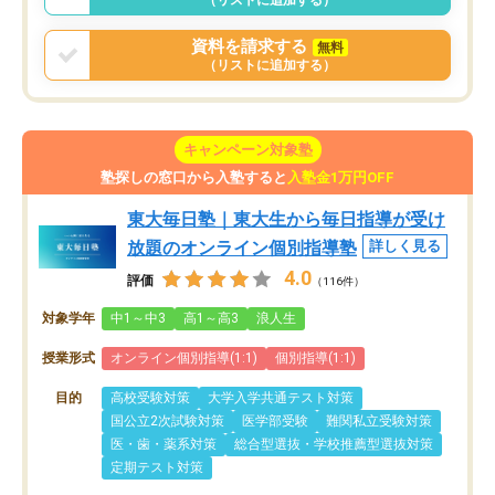
資料を請求する
無料
（リストに追加する）
キャンペーン対象塾
塾探しの窓口から入塾すると
入塾金1万円OFF
東大毎日塾｜東大生から毎日指導が受け
放題のオンライン個別指導塾
詳しく見る
4.0
評価
（116件）
対象学年
中1～中3
高1～高3
浪人生
授業形式
オンライン個別指導(1:1)
個別指導(1:1)
目的
高校受験対策
大学入学共通テスト対策
国公立2次試験対策
医学部受験
難関私立受験対策
医・歯・薬系対策
総合型選抜・学校推薦型選抜対策
定期テスト対策