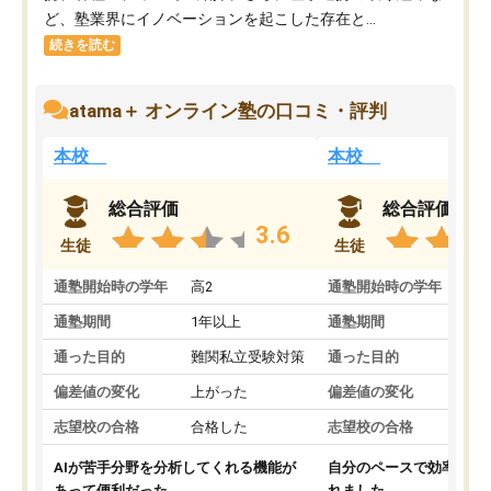
ど、塾業界にイノベーションを起こした存在と...
続きを読む
atama＋ オンライン塾の口コミ・評判
本校
本校
総合評価
総合評価
3.6
生徒
生徒
通塾開始時の学年
高2
通塾開始時の学年
中
通塾期間
1年以上
通塾期間
通った目的
難関私立受験対策
通った目的
偏差値の変化
上がった
偏差値の変化
志望校の合格
合格した
志望校の合格
AIが苦手分野を分析してくれる機能が
自分のペースで効率よく
あって便利だった。
れました。