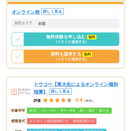
オンライン校
詳しく見る
対応エリア
全国
無料体験を申し込む
無料
（リストに追加する）
資料を請求する
無料
（リストに追加する）
トウコベ【東大生によるオンライン個別
指導】
詳しく見る
4.4
評価
（38件）
対象学年
幼児
小1～小6
中1～中3
高1～高3
浪人生
授業形式
オンライン個別指導(1:1)
個別指導(1:1)