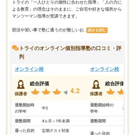
トライの「一人ひとりの個性に合わせた指導」「人の力に
よる教育」の理念はそのままに、ご自宅や好きな場所から
マンツーマン指導が受講できます。
部活や習い事で塾に通うのが難しいお...
続きを読む
トライのオンライン個別指導塾の口コミ・評
判
オンライン校
オンライン校
総合評価
総合評価
4.2
保護者
保護者
通塾開始時
通塾開始時の
中2
高3
の学年
学年
通塾期間
4ヵ月～1年未満
通塾期間
1～3
通った目的
定期テスト対策
大学入
通った目的