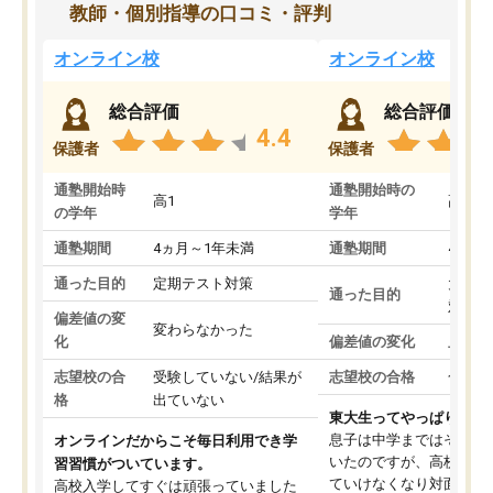
教師・個別指導の口コミ・評判
オンライン校
オンライン校
総合評価
総合評価
4.4
保護者
保護者
通塾開始時
通塾開始時の
高1
高3
の学年
学年
通塾期間
4ヵ月～1年未満
通塾期間
4ヵ月
通った目的
定期テスト対策
大学入
通った目的
対策
偏差値の変
変わらなかった
化
偏差値の変化
上がっ
志望校の合
受験していない/結果が
志望校の合格
合格し
格
出ていない
東大生ってやっぱりすご
息子は中学まではそこそ
オンラインだからこそ毎日利用でき学
いたのですが、高校に入
習習慣がついています。
ていけなくなり対面の塾
高校入学してすぐは頑張っていました