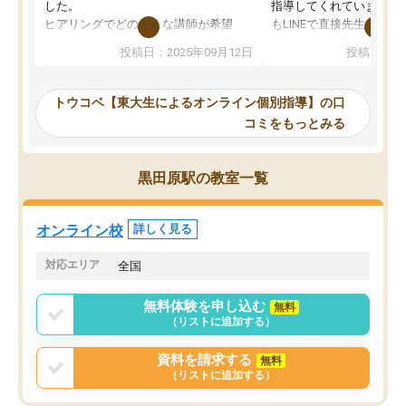
した。
指導してくれています。2
ヒアリングでどのような講師が希望
もLINEで直接先生に質問
か、オプションは付帯するかなど選ぶ
教科でも)。受講科目や
投稿日：2025年09月12日
投稿日：20
事が出来ました。
めれるので、個人に合っ
講師とのマッチング後講師との初回ミ
ると思います。カリキュ
ーティングを行い、その講師で良いか
いなのがあり(有料)、受
トウコベ【東大生によるオンライン個別指導】の口
他の講師を希望するか子供との相性も
ことをどんなスケジュー
コミをもっとみる
見てから講師を決定する事ができま
くか相談したのですが、
す。
ち期待したものではなく
うちの子は、初回面談の講師の方で決
内容でした。それでも明
黒田原駅の教室一覧
定しました。
やる気も出ましたし、苦
くなってきたようなので
オンラインツールを使用した単語帳の
お願いして良かったと思
オンライン校
詳しく見る
共有があり宿題もそちらで出される形
も合わなければチェンジ
でした。
娘は3科目ともずっと同
対応エリア
全国
2ヶ月で担当講師の方がお辞めになると
言う事で講師変更の申し出があり、あ
無料体験を申し込む
無料
まりに短期での変更だった為、塾に通
（リストに追加する）
う事にして退会しました。遅れも取り
戻せ、授業内容や講師の方は良かった
資料を請求する
無料
と思います。
（リストに追加する）