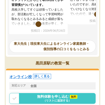
いたのですが、高校に入
習習慣がついています。
ていけなくなり対面の塾
高校入学してすぐは頑張っていました
でいたので、違うアプロ
が、部活動が忙しくなって学習時間が
考えて入りました。地元
取れなくなるとみるみると成績が落ち
投稿日：20
で、当初は模試でD判定
ていきました。高校の進度が早く、子
していたのですが、やは
供も家に帰って勉強の話すると嫌な反
投稿日：2026年06月26日
験勉強に詳しく、先生か
応を示します。東大先生にお願いして
受け合格できました。ま
からは効率的な計画を先生が立ててく
自習室が毎日使えていつ
れるので、親としても安心です。毎日
東大先生｜現役東大生によるオンライン家庭教師・
るのが心強かったようで
使える自習室とかもあり、わからない
個別指導の口コミをもっとみる
謝です。
ところがあれば先生が回答してくれる
のも重宝しています。
黒田原駅の教室一覧
オンライン校
詳しく見る
対応エリア
全国
無料体験を申し込む
無料
（リストに追加する）