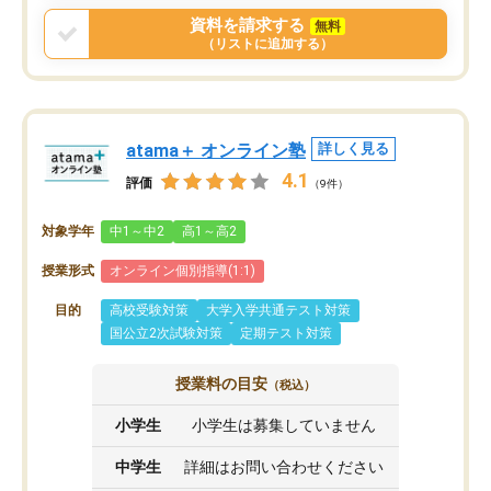
資料を請求する
無料
（リストに追加する）
atama＋ オンライン塾
詳しく見る
4.1
評価
（9件）
対象学年
中1～中2
高1～高2
授業形式
オンライン個別指導(1:1)
目的
高校受験対策
大学入学共通テスト対策
国公立2次試験対策
定期テスト対策
授業料の目安
（税込）
小学生
小学生は募集していません
中学生
詳細はお問い合わせください