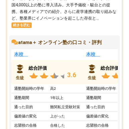
国4,000以上の塾に導入済み。大手予備校・駿台との提
携、各種メディアでの紹介、さらに産学連携の取り組みな
ど、塾業界にイノベーションを起こした存在と...
続きを読む
atama＋ オンライン塾の口コミ・評判
本校
本校
総合評価
総合評価
3.6
生徒
生徒
通塾開始時の学年
高2
通塾開始時の学年
中
通塾期間
1年以上
通塾期間
通った目的
難関私立受験対策
通った目的
偏差値の変化
上がった
偏差値の変化
志望校の合格
合格した
志望校の合格