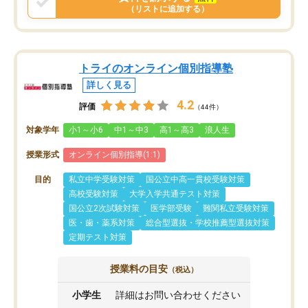
（リストに追加する）
トライのオンライン個別指導塾
詳しく見る
4.2
評価
（44件）
対象学年
小1～小6
中1～中3
高1～高3
浪人生
授業形式
オンライン個別指導(1:1)
目的
私立中学受験対策
国公立中高一貫校受験対策
高校受験対策
大学入学共通テスト対策
国公立2次試験対策
医学部受験
難関私立受験対策
医・歯・薬系対策
総合型選抜・学校推薦型選抜対策
定期テスト対策
授業料の目安
（税込）
小学生
詳細はお問い合わせください