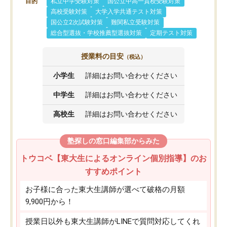
目的
私立中学受験対策
国公立中高一貫校受験対策
高校受験対策
大学入学共通テスト対策
国公立2次試験対策
難関私立受験対策
総合型選抜・学校推薦型選抜対策
定期テスト対策
授業料の目安
（税込）
小学生
詳細はお問い合わせください
中学生
詳細はお問い合わせください
高校生
詳細はお問い合わせください
塾探しの窓口編集部からみた
トウコベ【東大生によるオンライン個別指導】のお
すすめポイント
お子様に合った東大生講師が選べて破格の月額
9,900円から！
授業日以外も東大生講師がLINEで質問対応してくれ