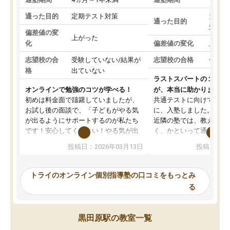
通った目的
定期テスト対策
大学入
通った目的
対策
偏差値の変
上がった
化
偏差値の変化
上がっ
志望校の合
受験していない/結果が
志望校の合格
合格し
格
出ていない
ラストスパートの１か月
オンラインで勉強のコツが学べる！
が、本当に助かりました
初めは料金面で躊躇していましたが、
共通テストに向けての追
お試し後の面談で、「子どもがやる気
に、入塾しました。田舎
が出るようにサポートするのが私たち
近隣の塾では、教えても
です！安心してください！やる気が出
く、かといって通うには
ないのは私たち講師の責任です」と言
が、トライならオンライ
投稿日：2026年03月13日
投稿日：20
ってくださり、確かに！と考えて、思
可能なので本当に助かり
い切って入塾しました。英語が苦手だ
テストの内容重視でした
ったんですが、学生の先生から学ぶこ
らないところをピンポイ
トライのオンライン個別指導塾の口コミをもっとみ
とで、勉強のコツみたいなものをつか
頂いて、とてもわかりや
る
み、徐々に成績が上がったらいいなと
していました。一生を左
思っていました。何が今足りないのか
スト、多少お金がかかっ
を的確に指導いただき、子どももびっ
思い切って入塾してよか
黒田原駅の教室一覧
くりするほど楽しんでやる気を持って