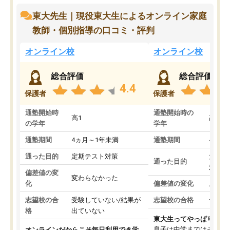
東大先生｜現役東大生によるオンライン家庭
教師・個別指導の口コミ・評判
オンライン校
オンライン校
総合評価
総合評価
4.4
保護者
保護者
通塾開始時
通塾開始時の
高1
高3
の学年
学年
通塾期間
4ヵ月～1年未満
通塾期間
4ヵ月
通った目的
定期テスト対策
大学入
通った目的
対策
偏差値の変
変わらなかった
化
偏差値の変化
上がっ
志望校の合
受験していない/結果が
志望校の合格
合格し
格
出ていない
東大生ってやっぱりすご
息子は中学まではそこそ
オンラインだからこそ毎日利用でき学