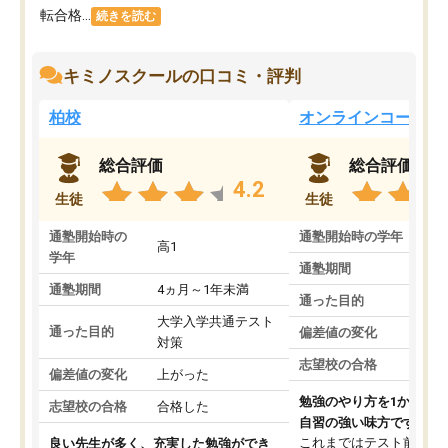
転合格...
続きを読む
キミノスクールの口コミ・評判
柏校
オンラインコース
総合評価
総合評価
4.2
生徒
生徒
通塾開始時の
通塾開始時の学年
中
高1
学年
通塾期間
通塾期間
4ヵ月～1年未満
通った目的
大学入学共通テスト
通った目的
偏差値の変化
対策
志望校の合格
偏差値の変化
上がった
勉強のやり方を1から教
志望校の合格
合格した
自習の強い味方です。
これまではテスト前に何
良い先生が多く、充実した勉強ができ