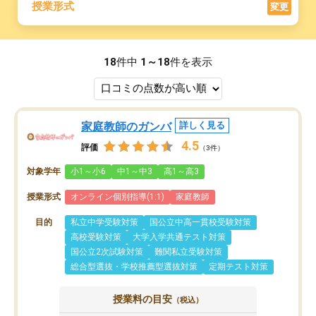
授業形式
変更
18
件中
1～18
件を表示
家庭教師のガンバ
詳しく見る
4.5
評価
（3件）
対象学年
小1～小6
中1～中3
高1～高3
授業形式
オンライン個別指導(1:1)
家庭教師
目的
私立中学受験対策
国公立中高一貫校受験対策
高校受験対策
大学入学共通テスト対策
国公立2次試験対策
難関私立受験対策
総合型選抜・学校推薦型選抜対策
定期テスト対策
授業料の目安
（税込）