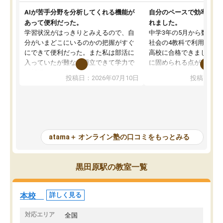
AIが苦手分野を分析してくれる機能が
自分のペースで効率よく
あって便利だった。
れました。
学習状況がはっきりとみえるので、自
中学3年の5月から数学・
分がいまどこにいるのかの把握がすぐ
社会の4教科で利用し、偏
にできて便利だった。また私は部活に
高校に合格できました。
入っていたが難なく両立できて学力で
に固められる点が魅力で
も部活でも結果を残すことができてよ
れる「ウォームアップ」
投稿日：2026年07月10日
投稿日：20
かった。また問題演習の際に、自分が
項目のおかげで、手軽に
一度間違えた問題を繰り返し学習でき
せられます。何度も間違
たので苦手だった英語の克服につなが
「特訓」項目で徹底的に
った点もよかった。ただAIをアピール
め、苦手克服に非常に役
して活用するのは良かった点もあった
また、その日の勉強時間
が、自分で自分の管理ができない人に
元数が可視化されるので
atama＋ オンライン塾の口コミをもっとみる
とっては難しい部分もあるのではない
しながら意欲的に取り組
かと思った。
常に効果を実感している
になった現在も大学受験
黒田原駅の教室一覧
して利用しており、自信
すめできる塾です。
本校
詳しく見る
対応エリア
全国