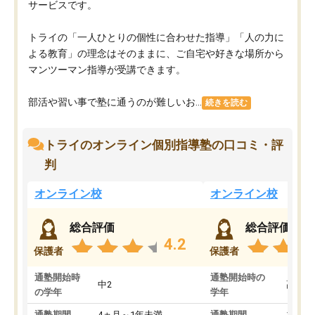
サービスです。
トライの「一人ひとりの個性に合わせた指導」「人の力に
よる教育」の理念はそのままに、ご自宅や好きな場所から
マンツーマン指導が受講できます。
部活や習い事で塾に通うのが難しいお...
続きを読む
トライのオンライン個別指導塾の口コミ・評
判
オンライン校
オンライン校
総合評価
総合評価
4.2
保護者
保護者
通塾開始時
通塾開始時の
中2
高3
の学年
学年
通塾期間
4ヵ月～1年未満
通塾期間
1～3