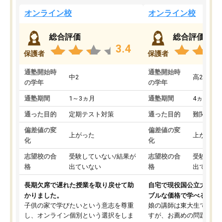
オンライン校
オンライン校
総合評価
総合評価
3.4
保護者
保護者
通塾開始時
通塾開始時
中2
高2
の学年
の学年
通塾期間
1～3ヵ月
通塾期間
4ヵ月～1
通った目的
定期テスト対策
通った目的
難関私立
偏差値の変
偏差値の変
上がった
上がった
化
化
志望校の合
受験していない/結果が
志望校の合
受験して
格
出ていない
格
出ていな
長期欠席で遅れた授業を取り戻せて助
自宅で現役国公立大学生
かりました。
ブルな価格で学べる
子供の家で学びたいという意志を尊重
娘の講師は東大生では無
し、オンライン個別という選択をしま
すが、お薦めの問題集や