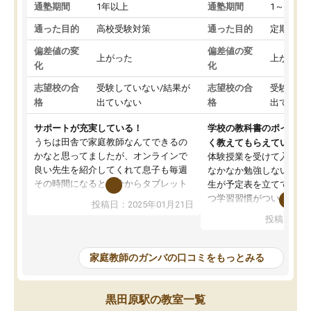
通塾期間
1年以上
通塾期間
1～3ヵ月
通った目的
高校受験対策
通った目的
定期テス
偏差値の変
偏差値の変
上がった
上がった
化
化
志望校の合
受験していない/結果が
志望校の合
受験して
格
出ていない
格
出ていな
サポートが充実している！
学校の教科書のポイント
うちは田舎で家庭教師なんてできるの
く教えてもらえている
かなと思ってましたが、オンラインで
体験授業を受けて入塾し
良い先生を紹介してくれて息子も毎週
なかなか勉強しない息子
その時間になると自分からタブレット
生が予定表を立ててくれ
を開いてzoomを繋げるようになりまし
つ学習習慣がついてきま
投稿日：2025年01月21日
た！5科目なんでもOKなのもとても気
オンラインで週に一度の
投稿日：20
に入っています
指導が無い日も予定表に
成績もだいぶ下の方でしたが、通い始
したり、LINEでわから
めて1年ほどだった今では平均点以上の
問できるのでとても助か
家庭教師のガンバの口コミをもっとみる
科目が増えてきました！あと1年受験ま
であるので無料の週末教室を使用しな
がら頑張って欲しいと思います！
黒田原駅の教室一覧