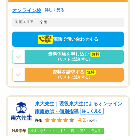
塾を受けています。狙い通り、少しず
つ成績も上がり、苦手意識も無くなっ
オンライン校
詳しく見る
てきたので、さらに苦手な数学も追加
でお願いしました。来年の高校受験に
対応エリア
全国
向けて頑張っています。
通話
電話で問い合わせする
無料
無料体験を申し込む
無料
（リストに追加する）
資料を請求する
無料
（リストに追加する）
東大先生｜現役東大生によるオンライン
家庭教師・個別指導
詳しく見る
4.2
評価
（10件）
対象学年
小4～小6
中1～中3
高1～高3
浪人生