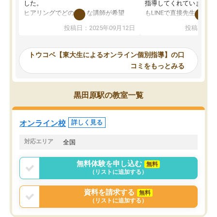
した。
指導してくれています。2
ヒアリングでどのような講師が希望
もLINEで直接先生に質問
か、オプションは付帯するかなど選ぶ
教科でも)。受講科目や
投稿日：2025年09月12日
投稿日：20
事が出来ました。
めれるので、個人に合っ
講師とのマッチング後講師との初回ミ
ると思います。カリキュ
ーティングを行い、その講師で良いか
いなのがあり(有料)、受
トウコベ【東大生によるオンライン個別指導】の口
他の講師を希望するか子供との相性も
ことをどんなスケジュー
コミをもっとみる
見てから講師を決定する事ができま
くか相談したのですが、
す。
ち期待したものではなく
うちの子は、初回面談の講師の方で決
内容でした。それでも明
黒田原駅の教室一覧
定しました。
やる気も出ましたし、苦
くなってきたようなので
オンラインツールを使用した単語帳の
お願いして良かったと思
オンライン校
詳しく見る
共有があり宿題もそちらで出される形
も合わなければチェンジ
でした。
娘は3科目ともずっと同
対応エリア
全国
2ヶ月で担当講師の方がお辞めになると
言う事で講師変更の申し出があり、あ
無料体験を申し込む
無料
まりに短期での変更だった為、塾に通
（リストに追加する）
う事にして退会しました。遅れも取り
戻せ、授業内容や講師の方は良かった
資料を請求する
無料
と思います。
（リストに追加する）