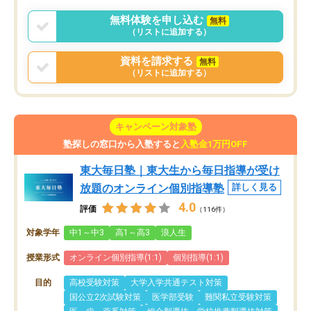
無料体験を申し込む
無料
（リストに追加する）
資料を請求する
無料
（リストに追加する）
キャンペーン対象塾
塾探しの窓口から入塾すると
入塾金1万円OFF
東大毎日塾｜東大生から毎日指導が受け
放題のオンライン個別指導塾
詳しく見る
4.0
評価
（116件）
対象学年
中1～中3
高1～高3
浪人生
授業形式
オンライン個別指導(1:1)
個別指導(1:1)
目的
高校受験対策
大学入学共通テスト対策
国公立2次試験対策
医学部受験
難関私立受験対策