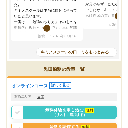
か分からず、ただ机に座
た。
でしたが、キミノスクー
キミノスクールは本当に自分に合って
らは自習の質が劇的に変
いたと思います。
先生が毎日何をすべきか
一番は、「勉強のやり方」そのものを
投稿日：20
を明確にしてくれるので
徹底的に教わったことです。単に知識
ずに学習に取り組めるよ
を詰め込むのではなく、自学自習の習
投稿日：2026年04月16日
が一番の収穫です。
慣が身につくよう並走してくれるの
授業で教えてもらうとい
で、通塾日以外も机に向かうのが苦で
の仕方をコーチングして
はなくなりました。
キミノスクールの口コミをもっとみる
ルなので、家での学習習
身につきました。結果と
講師の方との距離も近く、親身なコー
た英語の偏差値が10以上
チングのおかげで、停滞期もモチベー
黒田原駅の教室一覧
していた公立高校に無事
ションを維持できました。「やらされ
た。自分から学ぶ姿勢を
る勉強」から「目標のための勉強」へ
たい家庭には本当におす
意識が変わったことが、目標校への合
オンラインコース
詳しく見る
思います。
格に繋がったと思います。
対応エリア
全国
無料体験を申し込む
無料
（リストに追加する）
資料を請求する
無料