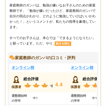
家庭教師のガンバは、勉強が嫌いなお子さんのための家庭
教師です。「勉強が嫌いだったけど、家庭教師のガンバで
自分の弱点がわかり、どのように勉強していけばいいかわ
かった！」というコメントが、私たちの指導を象徴してい
ます。
すべてのお子さんは、本心では「できるようになりたい」
と願っています。ただ、やり...
続きを読む
家庭教師のガンバの口コミ・評判
オンライン校
オンライン校
総合評価
総合評価
4.4
保護者
保護者
通塾開始時
通塾開始時
中1
中1
の学年
の学年