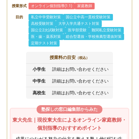
授業形式
オンライン個別指導(1:1)
家庭教師
目的
私立中学受験対策
国公立中高一貫校受験対策
高校受験対策
大学入学共通テスト対策
国公立2次試験対策
医学部受験
難関私立受験対策
医・歯・薬系対策
総合型選抜・学校推薦型選抜対策
定期テスト対策
授業料の目安
（税込）
小学生
詳細はお問い合わせください
中学生
詳細はお問い合わせください
高校生
詳細はお問い合わせください
塾探しの窓口編集部からみた
東大先生｜現役東大生によるオンライン家庭教師・
個別指導のおすすめポイント
成果につながる努力の仕方を教える塾！伸び悩む生