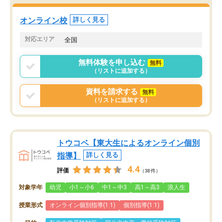
オンライン校
詳しく見る
対応エリア
全国
無料体験を申し込む
無料
（リストに追加する）
資料を請求する
無料
（リストに追加する）
トウコベ【東大生によるオンライン個別
指導】
詳しく見る
4.4
評価
（38件）
対象学年
幼児
小1～小6
中1～中3
高1～高3
浪人生
授業形式
オンライン個別指導(1:1)
個別指導(1:1)