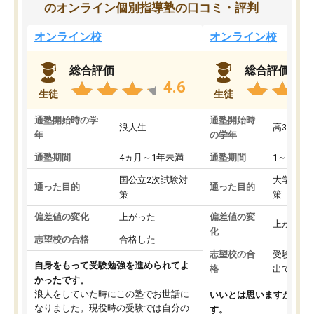
のオンライン個別指導塾の口コミ・評判
オンライン校
オンライン校
総合評価
総合評価
4.6
生徒
生徒
通塾開始時の学
通塾開始時
浪人生
高3
年
の学年
通塾期間
4ヵ月～1年未満
通塾期間
1～3ヵ月
国公立2次試験対
大学入学
通った目的
通った目的
策
策
偏差値の変化
上がった
偏差値の変
上がった
化
志望校の合格
合格した
志望校の合
受験して
自身をもって受験勉強を進められてよ
格
出ていな
かったです。
浪人をしていた時にこの塾でお世話に
いいとは思いますが、料
なりました。現役時の受験では自分の
す。