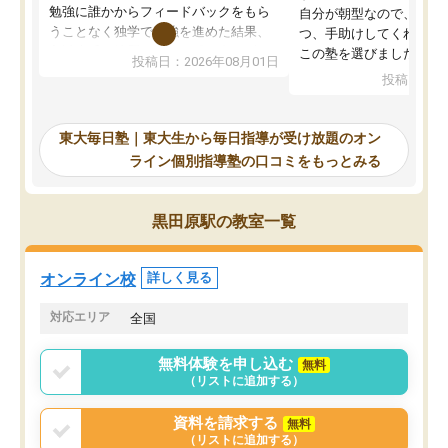
勉強に誰かからフィードバックをもら
自分が朝型なので、自習
うことなく独学で勉強を進めた結果、
つ、手助けしてくれる設
入試本番に地歴の学習が間に合わず不
この塾を選びました。
投稿日：2026年08月01日
合格となってしまいました。その経験
投稿日：20
を踏まえ、浪人が決まった際に勉強計
画を考えてもらえる塾を探した結果、
東大毎日塾にたどり着きました。学習
東大毎日塾｜東大生から毎日指導が受け放題のオン
の長期計画や日々の勉強のやり方につ
ライン個別指導塾の口コミをもっとみる
いて客観的なアドバイスをいただけた
ので、自信をもって受験勉強を進める
ことができました。自分のように勉強
黒田原駅の教室一覧
のやり方や進捗管理で苦労している方
には特におすすめしたい塾です。
オンライン校
詳しく見る
対応エリア
全国
無料体験を申し込む
無料
（リストに追加する）
資料を請求する
無料
（リストに追加する）