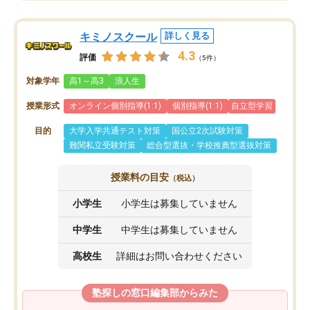
キミノスクール
詳しく見る
4.3
評価
（5件）
対象学年
高1～高3
浪人生
授業形式
オンライン個別指導(1:1)
個別指導(1:1)
自立型学習
目的
大学入学共通テスト対策
国公立2次試験対策
難関私立受験対策
総合型選抜・学校推薦型選抜対策
授業料の目安
（税込）
小学生
小学生は募集していません
中学生
中学生は募集していません
高校生
詳細はお問い合わせください
塾探しの窓口編集部からみた