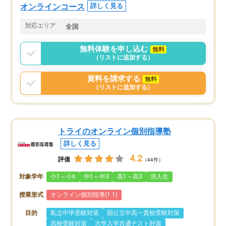
たい家庭には本当におす
意識が変わったことが、目標校への合
オンラインコース
詳しく見る
思います。
格に繋がったと思います。
対応エリア
全国
無料体験を申し込む
無料
（リストに追加する）
資料を請求する
無料
（リストに追加する）
トライのオンライン個別指導塾
詳しく見る
4.2
評価
（44件）
対象学年
小1～小6
中1～中3
高1～高3
浪人生
授業形式
オンライン個別指導(1:1)
目的
私立中学受験対策
国公立中高一貫校受験対策
高校受験対策
大学入学共通テスト対策