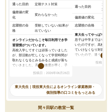
通った目的
定期テスト対策
大学入
通った目的
対策
偏差値の変
変わらなかった
化
偏差値の変化
上がっ
志望校の合
受験していない/結果が
志望校の合格
合格し
格
出ていない
東大生ってやっぱりすご
息子は中学まではそこそ
オンラインだからこそ毎日利用でき学
いたのですが、高校に入
習習慣がついています。
ていけなくなり対面の塾
高校入学してすぐは頑張っていました
でいたので、違うアプロ
が、部活動が忙しくなって学習時間が
考えて入りました。地元
取れなくなるとみるみると成績が落ち
投稿日：20
で、当初は模試でD判定
ていきました。高校の進度が早く、子
していたのですが、やは
供も家に帰って勉強の話すると嫌な反
投稿日：2026年06月26日
験勉強に詳しく、先生か
応を示します。東大先生にお願いして
受け合格できました。ま
からは効率的な計画を先生が立ててく
自習室が毎日使えていつ
れるので、親としても安心です。毎日
東大先生｜現役東大生によるオンライン家庭教師・
るのが心強かったようで
使える自習室とかもあり、わからない
個別指導の口コミをもっとみる
謝です。
ところがあれば先生が回答してくれる
のも重宝しています。
間々田駅の教室一覧