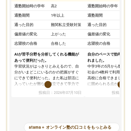
通塾開始時の学年
高2
通塾開始時の学年
中
通塾期間
1年以上
通塾期間
通った目的
難関私立受験対策
通った目的
偏差値の変化
上がった
偏差値の変化
志望校の合格
合格した
志望校の合格
AIが苦手分野を分析してくれる機能が
自分のペースで効率よく
あって便利だった。
れました。
学習状況がはっきりとみえるので、自
中学3年の5月から数学・
分がいまどこにいるのかの把握がすぐ
社会の4教科で利用し、偏
にできて便利だった。また私は部活に
高校に合格できました。
入っていたが難なく両立できて学力で
に固められる点が魅力で
も部活でも結果を残すことができてよ
れる「ウォームアップ」
投稿日：2026年07月10日
投稿日：20
かった。また問題演習の際に、自分が
項目のおかげで、手軽に
一度間違えた問題を繰り返し学習でき
せられます。何度も間違
たので苦手だった英語の克服につなが
「特訓」項目で徹底的に
った点もよかった。ただAIをアピール
め、苦手克服に非常に役
して活用するのは良かった点もあった
また、その日の勉強時間
が、自分で自分の管理ができない人に
元数が可視化されるので
atama＋ オンライン塾の口コミをもっとみる
とっては難しい部分もあるのではない
しながら意欲的に取り組