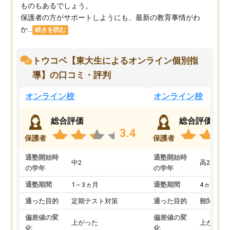
ものもあるでしょう。
保護者の方がサポートしようにも、最新の教育事情がわ
か...
続きを読む
トウコベ【東大生によるオンライン個別指
導】の口コミ・評判
オンライン校
オンライン校
総合評価
総合評価
3.4
保護者
保護者
通塾開始時
通塾開始時
中2
高2
の学年
の学年
通塾期間
1～3ヵ月
通塾期間
4ヵ月～1
通った目的
定期テスト対策
通った目的
難関私立
偏差値の変
偏差値の変
上がった
上がった
化
化