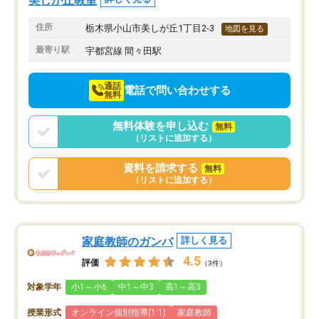
美しが丘教室
住所
栃木県小山市美しが丘1丁目2-3
地図を見る
最寄り駅
宇都宮線 間々田駅
通話
電話で問い合わせする
無料
無料体験を申し込む
無料
（リストに追加する）
資料を請求する
無料
（リストに追加する）
家庭教師のガンバ
詳しく見る
4.5
評価
（3件）
対象学年
小1～小6
中1～中3
高1～高3
授業形式
オンライン個別指導(1:1)
家庭教師