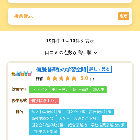
授業形式
変更
19
件中
1～19
件を表示
個別指導塾の学習空間
詳しく見る
5.0
評価
（1件）
対象学年
小1～小6
中1～中3
高1～高3
浪人生
授業形式
個別指導(1:3~)
目的
私立中学受験対策
国公立中高一貫校受験対策
高校受験対策
大学入学共通テスト対策
国公立2次試験対策
総合型選抜・学校推薦型選抜対策
定期テスト対策