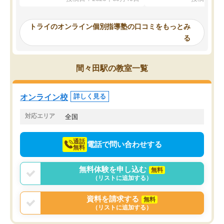
ってくださり、確かに！と考えて、思
可能なので本当に助かり
い切って入塾しました。英語が苦手だ
テストの内容重視でした
ったんですが、学生の先生から学ぶこ
らないところをピンポイ
トライのオンライン個別指導塾の口コミをもっとみ
とで、勉強のコツみたいなものをつか
頂いて、とてもわかりや
る
み、徐々に成績が上がったらいいなと
していました。一生を左
思っていました。何が今足りないのか
スト、多少お金がかかっ
を的確に指導いただき、子どももびっ
思い切って入塾してよか
間々田駅の教室一覧
くりするほど楽しんでやる気を持って
塾を受けています。狙い通り、少しず
つ成績も上がり、苦手意識も無くなっ
オンライン校
詳しく見る
てきたので、さらに苦手な数学も追加
でお願いしました。来年の高校受験に
対応エリア
全国
向けて頑張っています。
通話
電話で問い合わせする
無料
無料体験を申し込む
無料
（リストに追加する）
資料を請求する
無料
（リストに追加する）