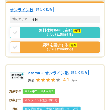
オンライン校
詳しく見る
対応エリア
全国
無料体験を申し込む
無料
（リストに追加する）
資料を請求する
無料
（リストに追加する）
atama＋ オンライン塾
詳しく見る
4.1
評価
（9件）
対象学年
中1～中2
高1～高2
授業形式
オンライン個別指導(1:1)
目的
高校受験対策
大学入学共通テスト対策