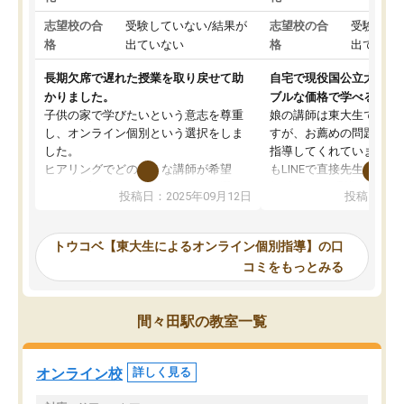
志望校の合
受験していない/結果が
志望校の合
受験して
格
出ていない
格
出ていな
長期欠席で遅れた授業を取り戻せて助
自宅で現役国公立大学生
かりました。
ブルな価格で学べる
子供の家で学びたいという意志を尊重
娘の講師は東大生では無
し、オンライン個別という選択をしま
すが、お薦めの問題集や
した。
指導してくれています。2
ヒアリングでどのような講師が希望
もLINEで直接先生に質問
か、オプションは付帯するかなど選ぶ
教科でも)。受講科目や
投稿日：2025年09月12日
投稿日：20
事が出来ました。
めれるので、個人に合っ
講師とのマッチング後講師との初回ミ
ると思います。カリキュ
ーティングを行い、その講師で良いか
いなのがあり(有料)、受
トウコベ【東大生によるオンライン個別指導】の口
他の講師を希望するか子供との相性も
ことをどんなスケジュー
コミをもっとみる
見てから講師を決定する事ができま
くか相談したのですが、
す。
ち期待したものではなく
うちの子は、初回面談の講師の方で決
内容でした。それでも明
間々田駅の教室一覧
定しました。
やる気も出ましたし、苦
くなってきたようなので
オンラインツールを使用した単語帳の
お願いして良かったと思
オンライン校
詳しく見る
共有があり宿題もそちらで出される形
も合わなければチェンジ
でした。
娘は3科目ともずっと同