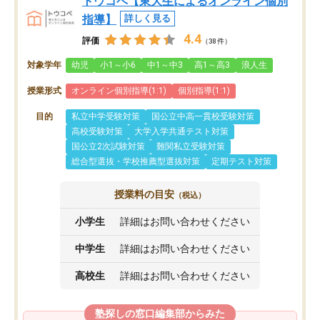
トウコベ【東大生によるオンライン個別
指導】
詳しく見る
4.4
評価
（38件）
対象学年
幼児
小1～小6
中1～中3
高1～高3
浪人生
授業形式
オンライン個別指導(1:1)
個別指導(1:1)
目的
私立中学受験対策
国公立中高一貫校受験対策
高校受験対策
大学入学共通テスト対策
国公立2次試験対策
難関私立受験対策
総合型選抜・学校推薦型選抜対策
定期テスト対策
授業料の目安
（税込）
小学生
詳細はお問い合わせください
中学生
詳細はお問い合わせください
高校生
詳細はお問い合わせください
塾探しの窓口編集部からみた