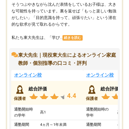
そうつぶやきながら沈んだ表情をしているお子様は、大き
な可能性を持っています。裏を返せば「もっと楽しい勉強
がしたい」「目的意識を持って、頑張りたい」という潜在
的な欲求が見て取れるからです。
私たち東大先生は、「学び...
続きを読む
東大先生｜現役東大生によるオンライン家庭
教師・個別指導の口コミ・評判
オンライン校
オンライン校
総合評価
総合評価
4.4
保護者
保護者
通塾開始時
通塾開始時の
高1
高3
の学年
学年
通塾期間
4ヵ月～1年未満
通塾期間
4ヵ月