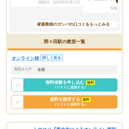
投稿日：2025年01月21日
た！5科目なんでもOKなのもとても気
オンラインで週に一度の
投稿日：20
に入っています
指導が無い日も予定表に
成績もだいぶ下の方でしたが、通い始
したり、LINEでわから
めて1年ほどだった今では平均点以上の
問できるのでとても助か
家庭教師のガンバの口コミをもっとみる
科目が増えてきました！あと1年受験ま
であるので無料の週末教室を使用しな
がら頑張って欲しいと思います！
間々田駅の教室一覧
オンライン校
詳しく見る
対応エリア
全国
無料体験を申し込む
無料
（リストに追加する）
資料を請求する
無料
（リストに追加する）