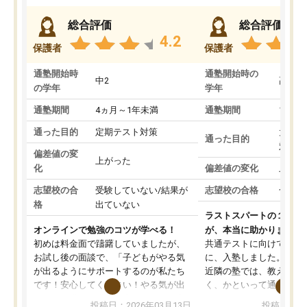
総合評価
総合評価
4.2
保護者
保護者
通塾開始時
通塾開始時の
中2
高3
の学年
学年
通塾期間
4ヵ月～1年未満
通塾期間
1～3
通った目的
定期テスト対策
大学入
通った目的
対策
偏差値の変
上がった
化
偏差値の変化
上がっ
志望校の合
受験していない/結果が
志望校の合格
合格し
格
出ていない
ラストスパートの１か月
オンラインで勉強のコツが学べる！
が、本当に助かりました
初めは料金面で躊躇していましたが、
共通テストに向けての追
お試し後の面談で、「子どもがやる気
に、入塾しました。田舎
が出るようにサポートするのが私たち
近隣の塾では、教えても
です！安心してください！やる気が出
く、かといって通うには
ないのは私たち講師の責任です」と言
が、トライならオンライ
投稿日：2026年03月13日
投稿日：20