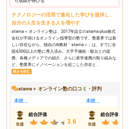
ら成績が伸びる
テクノロジーの活用で進化した学びを提供し、
自分の人生を生きる人を増やす
atama＋ オンライン塾は、2017年設立のatama plus株式
会社が手掛けるオンライン指導型の塾です。塾業界では新
しい存在ながら、独自のAI教材「atama＋」は、すでに全
国4,000以上の塾に導入済み。大手予備校・駿台との提
携、各種メディアでの紹介、さらに産学連携の取り組みな
ど、塾業界にイノベーションを起こした存在と...
続きを読む
atama＋ オンライン塾の口コミ・評判
本校
本校
総合評価
総合評価
3.6
生徒
生徒