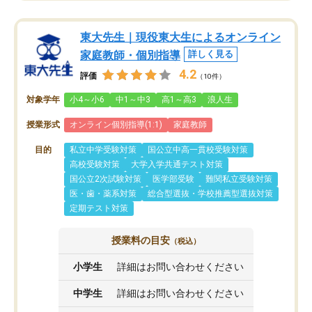
東大先生｜現役東大生によるオンライン
家庭教師・個別指導
詳しく見る
4.2
評価
（10件）
対象学年
小4～小6
中1～中3
高1～高3
浪人生
授業形式
オンライン個別指導(1:1)
家庭教師
目的
私立中学受験対策
国公立中高一貫校受験対策
高校受験対策
大学入学共通テスト対策
国公立2次試験対策
医学部受験
難関私立受験対策
医・歯・薬系対策
総合型選抜・学校推薦型選抜対策
定期テスト対策
授業料の目安
（税込）
小学生
詳細はお問い合わせください
中学生
詳細はお問い合わせください