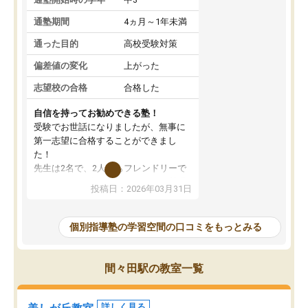
通塾期間
4ヵ月～1年未満
通った目的
高校受験対策
偏差値の変化
上がった
志望校の合格
合格した
自信を持ってお勧めできる塾！
受験でお世話になりましたが、無事に
第一志望に合格することができまし
た！
先生は2名で、2人ともフレンドリーで
優しいです！分からないところも質問
投稿日：2026年03月31日
しやすく、苦手分野をしっかり克服す
ることができました。
季節ごとの春季・夏季・冬季講習はも
個別指導塾の学習空間の口コミをもっとみる
ちろん、受験生専用の特別講習も充実
しています。最後までモチベーション
を維持して頑張れたのは、この塾のお
間々田駅の教室一覧
かげです。自信を持っておすすめでき
る塾です！
詳しく見る