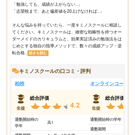
「勉強しても、成績が上がらない…」
「志望校まで、あと偏差値を20上げなければ…」
そんな悩みを持っていたら、一度キミノスクールに相談し
てください。キミノスクールは、緻密な戦略性を持つオー
ダーメイドのカリキュラムと、効果実証済みの勉強法をは
じめとする独自の指導メソッドで、数々の成績アップ・逆
転合格...
続きを読む
キミノスクールの口コミ・評判
柏校
オンラインコース
総合評価
総合評価
4.2
生徒
生徒
通塾開始時の
通塾開始時の学年
中
高1
学年
通塾期間