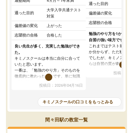
通塾期間
4ヵ月～1年未満
通った目的
大学入学共通テスト
通った目的
偏差値の変化
対策
志望校の合格
偏差値の変化
上がった
勉強のやり方を1から教
志望校の合格
合格した
自習の強い味方です。
これまではテスト前に何
良い先生が多く、充実した勉強ができ
か分からず、ただ机に座
た。
でしたが、キミノスクー
キミノスクールは本当に自分に合って
らは自習の質が劇的に変
いたと思います。
先生が毎日何をすべきか
一番は、「勉強のやり方」そのものを
投稿日：20
を明確にしてくれるので
徹底的に教わったことです。単に知識
ずに学習に取り組めるよ
を詰め込むのではなく、自学自習の習
投稿日：2026年04月16日
が一番の収穫です。
慣が身につくよう並走してくれるの
授業で教えてもらうとい
で、通塾日以外も机に向かうのが苦で
の仕方をコーチングして
はなくなりました。
キミノスクールの口コミをもっとみる
ルなので、家での学習習
身につきました。結果と
講師の方との距離も近く、親身なコー
た英語の偏差値が10以上
チングのおかげで、停滞期もモチベー
間々田駅の教室一覧
していた公立高校に無事
ションを維持できました。「やらされ
た。自分から学ぶ姿勢を
る勉強」から「目標のための勉強」へ