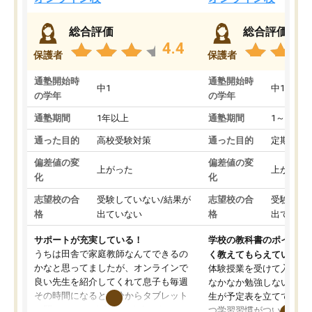
総合評価
総合評価
4.4
保護者
保護者
通塾開始時
通塾開始時
中1
中1
の学年
の学年
通塾期間
1年以上
通塾期間
1～3ヵ月
通った目的
高校受験対策
通った目的
定期テス
偏差値の変
偏差値の変
上がった
上がった
化
化
志望校の合
受験していない/結果が
志望校の合
受験して
格
出ていない
格
出ていな
サポートが充実している！
学校の教科書のポイント
うちは田舎で家庭教師なんてできるの
く教えてもらえている
かなと思ってましたが、オンラインで
体験授業を受けて入塾し
良い先生を紹介してくれて息子も毎週
なかなか勉強しない息子
その時間になると自分からタブレット
生が予定表を立ててくれ
を開いてzoomを繋げるようになりまし
つ学習習慣がついてきま