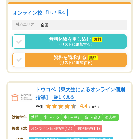
オンライン校
詳しく見る
対応エリア
全国
無料体験を申し込む
無料
（リストに追加する）
資料を請求する
無料
（リストに追加する）
トウコベ【東大生によるオンライン個別
指導】
詳しく見る
4.4
評価
（38件）
対象学年
幼児
小1～小6
中1～中3
高1～高3
浪人生
授業形式
オンライン個別指導(1:1)
個別指導(1:1)