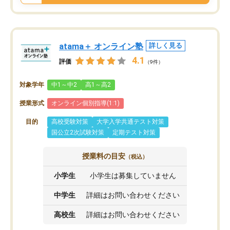
atama＋ オンライン塾
詳しく見る
4.1
評価
（9件）
対象学年
中1～中2
高1～高2
授業形式
オンライン個別指導(1:1)
目的
高校受験対策
大学入学共通テスト対策
国公立2次試験対策
定期テスト対策
授業料の目安
（税込）
小学生
小学生は募集していません
中学生
詳細はお問い合わせください
高校生
詳細はお問い合わせください