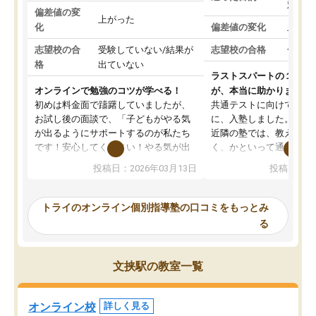
対策
偏差値の変
上がった
化
偏差値の変化
上がっ
志望校の合
受験していない/結果が
志望校の合格
合格し
格
出ていない
ラストスパートの１か月
オンラインで勉強のコツが学べる！
が、本当に助かりました
初めは料金面で躊躇していましたが、
共通テストに向けての追
お試し後の面談で、「子どもがやる気
に、入塾しました。田舎
が出るようにサポートするのが私たち
近隣の塾では、教えても
です！安心してください！やる気が出
く、かといって通うには
ないのは私たち講師の責任です」と言
が、トライならオンライ
投稿日：2026年03月13日
投稿日：20
ってくださり、確かに！と考えて、思
可能なので本当に助かり
い切って入塾しました。英語が苦手だ
テストの内容重視でした
ったんですが、学生の先生から学ぶこ
らないところをピンポイ
トライのオンライン個別指導塾の口コミをもっとみ
とで、勉強のコツみたいなものをつか
頂いて、とてもわかりや
る
み、徐々に成績が上がったらいいなと
していました。一生を左
思っていました。何が今足りないのか
スト、多少お金がかかっ
を的確に指導いただき、子どももびっ
思い切って入塾してよか
文挟駅の教室一覧
くりするほど楽しんでやる気を持って
塾を受けています。狙い通り、少しず
つ成績も上がり、苦手意識も無くなっ
オンライン校
詳しく見る