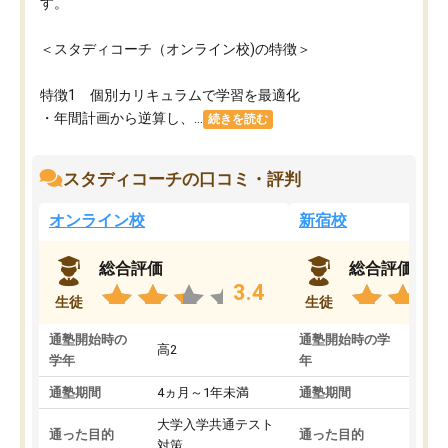
す。
＜スタディコーチ（オンライン校)の特徴＞
特徴1 個別カリキュラムで学習を最適化
・年間計画から逆算し、...
続きを読む
スタディコーチの口コミ・評判
オンライン校
新宿校
総合評価
総合評価
3.4
生徒
生徒
通塾開始時の
通塾開始時の学
高2
高2
学年
年
通塾期間
4ヵ月～1年未満
通塾期間
1～
大学入学共通テスト
国公
通った目的
通った目的
対策
策