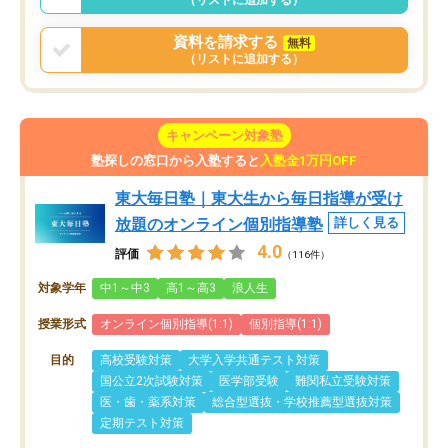
資料を請求する
無料
（リストに追加する）
キャンペーン対象塾
塾探しの窓口から入塾すると
入塾金1万円OFF
東大毎日塾｜東大生から毎日指導が受け
放題のオンライン個別指導塾
詳しく見る
4.0
評価
（116件）
対象学年
中1～中3
高1～高3
浪人生
授業形式
オンライン個別指導(1:1)
個別指導(1:1)
目的
高校受験対策
大学入学共通テスト対策
国公立2次試験対策
医学部受験
難関私立受験対策
医・歯・薬系対策
総合型選抜・学校推薦型選抜対策
定期テスト対策