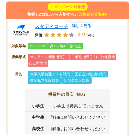
キャンペーン対象塾
塾探しの窓口から入塾すると
入塾金1万円OFF
スタディコーチ
詳しく見る
3.9
評価
（6件）
対象学年
中1～中3
高1～高3
浪人生
授業形式
オンライン個別指導(1:1)
個別指導(1:1)
映像授業
自立型学習
目的
大学入学共通テスト対策
国公立2次試験対策
難関私立受験対策
定期テスト対策
授業料の目安
（税込）
小学生
小学生は募集していません
中学生
詳細はお問い合わせください
高校生
詳細はお問い合わせください