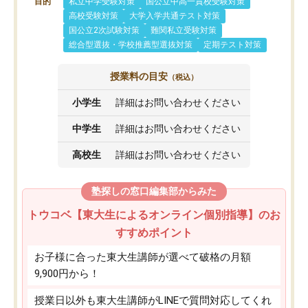
目的
私立中学受験対策
国公立中高一貫校受験対策
高校受験対策
大学入学共通テスト対策
国公立2次試験対策
難関私立受験対策
総合型選抜・学校推薦型選抜対策
定期テスト対策
授業料の目安
（税込）
小学生
詳細はお問い合わせください
中学生
詳細はお問い合わせください
高校生
詳細はお問い合わせください
塾探しの窓口編集部からみた
トウコベ【東大生によるオンライン個別指導】のお
すすめポイント
お子様に合った東大生講師が選べて破格の月額
9,900円から！
授業日以外も東大生講師がLINEで質問対応してくれ