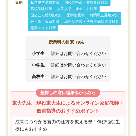
目的
私立中学受験対策
国公立中高一貫校受験対策
高校受験対策
大学入学共通テスト対策
国公立2次試験対策
医学部受験
難関私立受験対策
医・歯・薬系対策
総合型選抜・学校推薦型選抜対策
定期テスト対策
授業料の目安
（税込）
小学生
詳細はお問い合わせください
中学生
詳細はお問い合わせください
高校生
詳細はお問い合わせください
塾探しの窓口編集部からみた
東大先生｜現役東大生によるオンライン家庭教師・
個別指導のおすすめポイント
成果につながる努力の仕方を教える塾！伸び悩む生
徒にもおすすめ