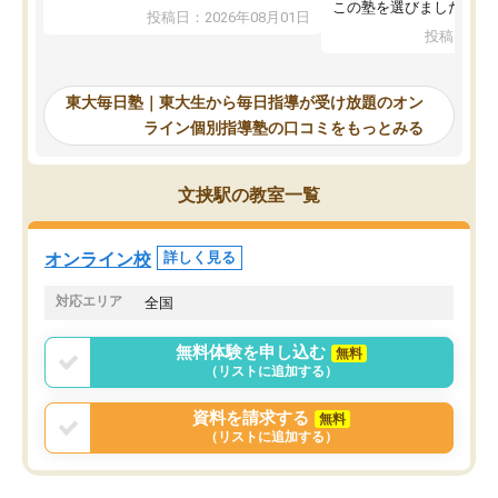
入試本番に地歴の学習が間に合わず不
この塾を選びました。
投稿日：2026年08月01日
合格となってしまいました。その経験
投稿日：20
を踏まえ、浪人が決まった際に勉強計
画を考えてもらえる塾を探した結果、
東大毎日塾にたどり着きました。学習
東大毎日塾｜東大生から毎日指導が受け放題のオン
の長期計画や日々の勉強のやり方につ
ライン個別指導塾の口コミをもっとみる
いて客観的なアドバイスをいただけた
ので、自信をもって受験勉強を進める
ことができました。自分のように勉強
文挟駅の教室一覧
のやり方や進捗管理で苦労している方
には特におすすめしたい塾です。
オンライン校
詳しく見る
対応エリア
全国
無料体験を申し込む
無料
（リストに追加する）
資料を請求する
無料
（リストに追加する）