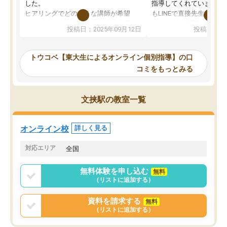
した。
指導してくれています。2
ヒアリングでどのような講師が希望
もLINEで直接先生に質問
か、オプションは付帯するかなど選ぶ
教科でも)。受講科目や
投稿日：2025年09月12日
投稿日：20
事が出来ました。
めれるので、個人に合っ
講師とのマッチング後講師との初回ミ
ると思います。カリキュ
ーティングを行い、その講師で良いか
いなのがあり(有料)、受
トウコベ【東大生によるオンライン個別指導】の口
他の講師を希望するか子供との相性も
ことをどんなスケジュー
コミをもっとみる
見てから講師を決定する事ができま
くか相談したのですが、
す。
ち期待したものではなく
うちの子は、初回面談の講師の方で決
内容でした。それでも明
文挟駅の教室一覧
定しました。
やる気も出ましたし、苦
くなってきたようなので
オンラインツールを使用した単語帳の
お願いして良かったと思
オンライン校
詳しく見る
共有があり宿題もそちらで出される形
も合わなければチェンジ
でした。
娘は3科目ともずっと同
対応エリア
全国
2ヶ月で担当講師の方がお辞めになると
言う事で講師変更の申し出があり、あ
無料体験を申し込む
無料
まりに短期での変更だった為、塾に通
（リストに追加する）
う事にして退会しました。遅れも取り
戻せ、授業内容や講師の方は良かった
資料を請求する
無料
と思います。
（リストに追加する）