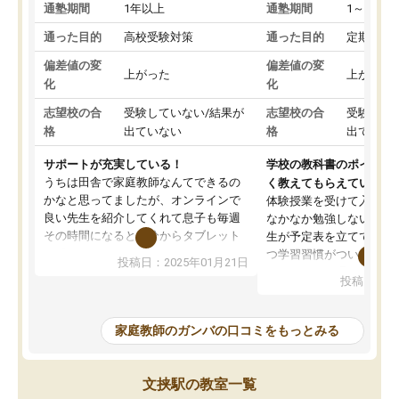
通塾期間
1年以上
通塾期間
1～3ヵ月
通った目的
高校受験対策
通った目的
定期テス
偏差値の変
偏差値の変
上がった
上がった
化
化
志望校の合
受験していない/結果が
志望校の合
受験して
格
出ていない
格
出ていな
サポートが充実している！
学校の教科書のポイント
うちは田舎で家庭教師なんてできるの
く教えてもらえている
かなと思ってましたが、オンラインで
体験授業を受けて入塾し
良い先生を紹介してくれて息子も毎週
なかなか勉強しない息子
その時間になると自分からタブレット
生が予定表を立ててくれ
を開いてzoomを繋げるようになりまし
つ学習習慣がついてきま
投稿日：2025年01月21日
た！5科目なんでもOKなのもとても気
オンラインで週に一度の
投稿日：20
に入っています
指導が無い日も予定表に
成績もだいぶ下の方でしたが、通い始
したり、LINEでわから
めて1年ほどだった今では平均点以上の
問できるのでとても助か
家庭教師のガンバの口コミをもっとみる
科目が増えてきました！あと1年受験ま
であるので無料の週末教室を使用しな
がら頑張って欲しいと思います！
文挟駅の教室一覧