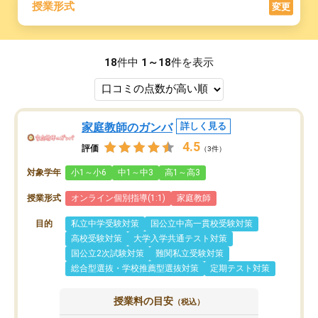
授業形式
変更
18
件中
1～18
件を表示
家庭教師のガンバ
詳しく見る
4.5
評価
（3件）
対象学年
小1～小6
中1～中3
高1～高3
授業形式
オンライン個別指導(1:1)
家庭教師
目的
私立中学受験対策
国公立中高一貫校受験対策
高校受験対策
大学入学共通テスト対策
国公立2次試験対策
難関私立受験対策
総合型選抜・学校推薦型選抜対策
定期テスト対策
授業料の目安
（税込）