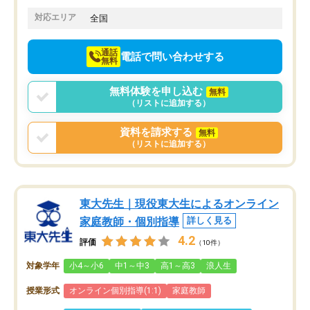
てきたので、さらに苦手な数学も追加
でお願いしました。来年の高校受験に
対応エリア
全国
向けて頑張っています。
通話
電話で問い合わせする
無料
無料体験を申し込む
無料
（リストに追加する）
資料を請求する
無料
（リストに追加する）
東大先生｜現役東大生によるオンライン
家庭教師・個別指導
詳しく見る
4.2
評価
（10件）
対象学年
小4～小6
中1～中3
高1～高3
浪人生
授業形式
オンライン個別指導(1:1)
家庭教師