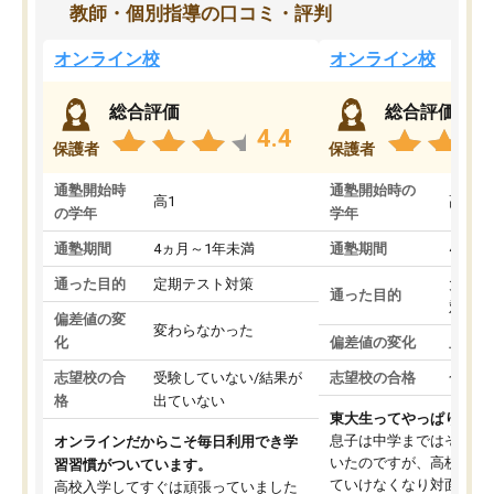
教師・個別指導の口コミ・評判
オンライン校
オンライン校
総合評価
総合評価
4.4
保護者
保護者
通塾開始時
通塾開始時の
高1
高3
の学年
学年
通塾期間
4ヵ月～1年未満
通塾期間
4ヵ月
通った目的
定期テスト対策
大学入
通った目的
対策
偏差値の変
変わらなかった
化
偏差値の変化
上がっ
志望校の合
受験していない/結果が
志望校の合格
合格し
格
出ていない
東大生ってやっぱりすご
息子は中学まではそこそ
オンラインだからこそ毎日利用でき学
いたのですが、高校に入
習習慣がついています。
ていけなくなり対面の塾
高校入学してすぐは頑張っていました