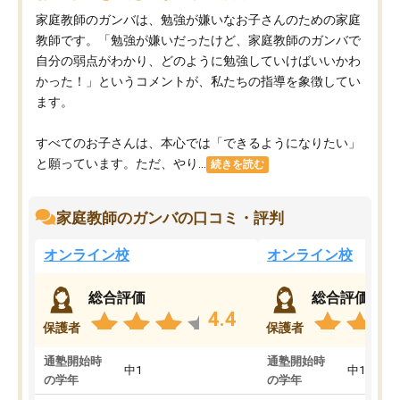
家庭教師のガンバは、勉強が嫌いなお子さんのための家庭
教師です。「勉強が嫌いだったけど、家庭教師のガンバで
自分の弱点がわかり、どのように勉強していけばいいかわ
かった！」というコメントが、私たちの指導を象徴してい
ます。
すべてのお子さんは、本心では「できるようになりたい」
と願っています。ただ、やり...
続きを読む
家庭教師のガンバの口コミ・評判
オンライン校
オンライン校
総合評価
総合評価
4.4
保護者
保護者
通塾開始時
通塾開始時
中1
中1
の学年
の学年