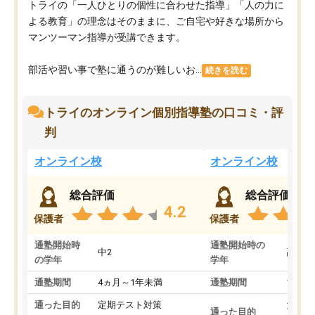
トライの「一人ひとりの個性に合わせた指導」「人の力に
よる教育」の理念はそのままに、ご自宅や好きな場所から
マンツーマン指導が受講できます。
部活や習い事で塾に通うのが難しいお...
続きを読む
トライのオンライン個別指導塾の口コミ・評
判
オンライン校
オンライン校
総合評価
総合評価
4.2
保護者
保護者
通塾開始時
通塾開始時の
中2
高3
の学年
学年
通塾期間
4ヵ月～1年未満
通塾期間
1～3
通った目的
定期テスト対策
大学入
通った目的