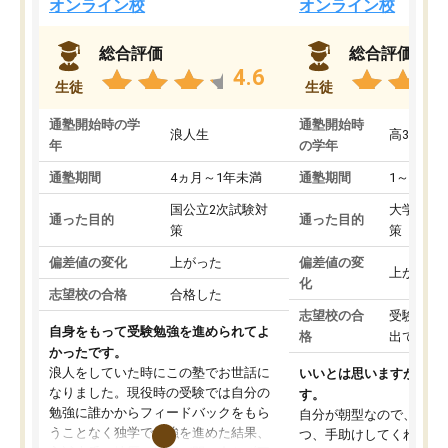
オンライン校
オンライン校
総合評価
総合評価
4.6
生徒
生徒
通塾開始時の学
通塾開始時
浪人生
高3
年
の学年
通塾期間
4ヵ月～1年未満
通塾期間
1～3ヵ月
国公立2次試験対
大学入学
通った目的
通った目的
策
策
偏差値の変化
上がった
偏差値の変
上がった
化
志望校の合格
合格した
志望校の合
受験して
自身をもって受験勉強を進められてよ
格
出ていな
かったです。
浪人をしていた時にこの塾でお世話に
いいとは思いますが、料
なりました。現役時の受験では自分の
す。
勉強に誰かからフィードバックをもら
自分が朝型なので、自習
うことなく独学で勉強を進めた結果、
つ、手助けしてくれる設