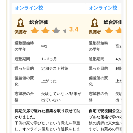
オンライン校
オンライン校
総合評価
総合評価
3.4
保護者
保護者
通塾開始時
通塾開始時
中2
高2
の学年
の学年
通塾期間
1～3ヵ月
通塾期間
4ヵ月～1
通った目的
定期テスト対策
通った目的
難関私立
偏差値の変
偏差値の変
上がった
上がった
化
化
志望校の合
受験していない/結果が
志望校の合
受験して
格
出ていない
格
出ていな
長期欠席で遅れた授業を取り戻せて助
自宅で現役国公立大学生
かりました。
ブルな価格で学べる
子供の家で学びたいという意志を尊重
娘の講師は東大生では無
し、オンライン個別という選択をしま
すが、お薦めの問題集や