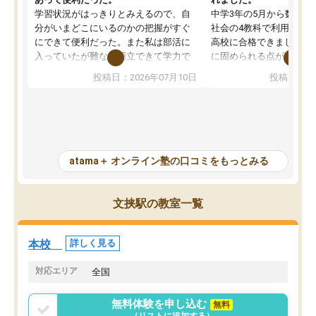
学習状況がはっきりとみえるので、自
中学3年の5月から数学・
分がいまどこにいるのかの把握がすぐ
社会の4教科で利用し、偏
にできて便利だった。また私は部活に
高校に合格できました。
入っていたが難なく両立できて学力で
に固められる点が魅力で
も部活でも結果を残すことができてよ
れる「ウォームアップ」
投稿日：2026年07月10日
投稿日：20
かった。また問題演習の際に、自分が
項目のおかげで、手軽に
一度間違えた問題を繰り返し学習でき
せられます。何度も間違
たので苦手だった英語の克服につなが
「特訓」項目で徹底的に
った点もよかった。ただAIをアピール
め、苦手克服に非常に役
して活用するのは良かった点もあった
また、その日の勉強時間
が、自分で自分の管理ができない人に
元数が可視化されるので
atama＋ オンライン塾の口コミをもっとみる
とっては難しい部分もあるのではない
しながら意欲的に取り組
かと思った。
常に効果を実感している
になった現在も大学受験
文挟駅の教室一覧
して利用しており、自信
すめできる塾です。
本校
詳しく見る
対応エリア
全国
無料体験を申し込む
無料
（リストに追加する）