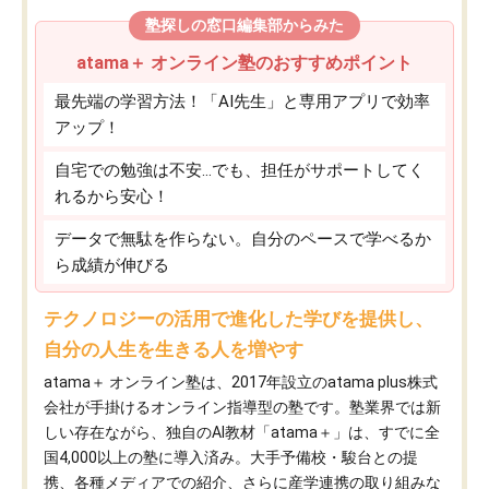
塾探しの窓口編集部からみた
atama＋ オンライン塾のおすすめポイント
最先端の学習方法！「AI先生」と専用アプリで効率
アップ！
自宅での勉強は不安…でも、担任がサポートしてく
れるから安心！
データで無駄を作らない。自分のペースで学べるか
ら成績が伸びる
テクノロジーの活用で進化した学びを提供し、
自分の人生を生きる人を増やす
atama＋ オンライン塾は、2017年設立のatama plus株式
会社が手掛けるオンライン指導型の塾です。塾業界では新
しい存在ながら、独自のAI教材「atama＋」は、すでに全
国4,000以上の塾に導入済み。大手予備校・駿台との提
携、各種メディアでの紹介、さらに産学連携の取り組みな