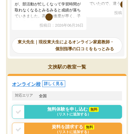
でいたので、違うアプロ
が、部活動が忙しくなって学習時間が
考えて入りました。地元
取れなくなるとみるみると成績が落ち
投稿日：20
で、当初は模試でD判定
ていきました。高校の進度が早く、子
していたのですが、やは
供も家に帰って勉強の話すると嫌な反
投稿日：2026年06月26日
験勉強に詳しく、先生か
応を示します。東大先生にお願いして
受け合格できました。ま
からは効率的な計画を先生が立ててく
自習室が毎日使えていつ
れるので、親としても安心です。毎日
東大先生｜現役東大生によるオンライン家庭教師・
るのが心強かったようで
使える自習室とかもあり、わからない
個別指導の口コミをもっとみる
謝です。
ところがあれば先生が回答してくれる
のも重宝しています。
文挟駅の教室一覧
オンライン校
詳しく見る
対応エリア
全国
無料体験を申し込む
無料
（リストに追加する）
資料を請求する
無料
（リストに追加する）