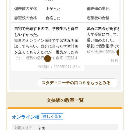
偏差値の変化
上がった
偏差値の変化
変わ
志望校の合格
合格した
志望校の合格
合格
自宅で完結するので、学校生活と両立
流石に料金が高すぎる
大学受験に向けて、高2
しやすかった。
通い始めました。
毎週のオンライン面談で学習状況を確
最初は個別指導でなく、
認してもらい、自分に合った学習計画
成や進捗の管理のみのコ
を立ててもらえたのが一番良かった点
ていましたが、あまり効
です。通塾の必要がなく自宅で完結す
投稿日：20
じ個別指導コースに変更
るため、学校や部活と両立しやすかっ
投稿日：2026年01月24日
講師には早稲田大学生の
たです。コーチが現役大学生で相談し
れましたが、はっきり言
やすく、勉強面だけでなく受験期の不
性が良くなかったです。
安も気軽に話せました。勉強習慣が身
スタディコーチの口コミをもっとみる
モチベーションが上がら
についたと感じています。また、チャ
にやめてしまいました。
ットで質問できるのも便利でした。一
追加で料金を払うことで
人では迷いがちだった受験勉強を、最
文挟駅の教室一覧
方に変更することも可能
後まで続けられたのはこの塾のおかげ
の方の予定が空いていな
だと思います。
そもそも月謝が高い塾な
オンライン校
詳しく見る
人には合わないと思いま
総合してあまりお勧めで
対応エリア
全国