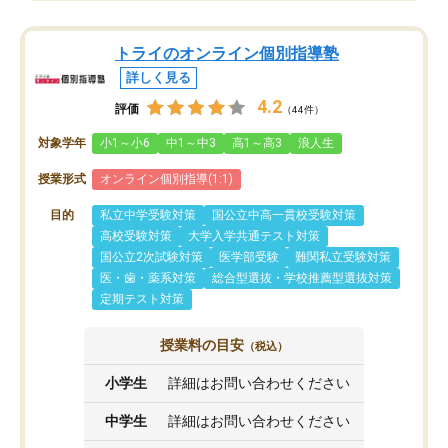
トライのオンライン個別指導塾
詳しく見る
4.2
評価
（44件）
対象学年
小1～小6
中1～中3
高1～高3
浪人生
授業形式
オンライン個別指導(1:1)
目的
私立中学受験対策
国公立中高一貫校受験対策
高校受験対策
大学入学共通テスト対策
国公立2次試験対策
医学部受験
難関私立受験対策
医・歯・薬系対策
総合型選抜・学校推薦型選抜対策
定期テスト対策
授業料の目安
（税込）
小学生
詳細はお問い合わせください
中学生
詳細はお問い合わせください