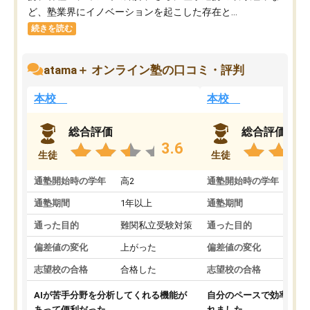
ど、塾業界にイノベーションを起こした存在と...
続きを読む
atama＋ オンライン塾の口コミ・評判
本校
本校
総合評価
総合評価
3.6
生徒
生徒
通塾開始時の学年
高2
通塾開始時の学年
中
通塾期間
1年以上
通塾期間
通った目的
難関私立受験対策
通った目的
偏差値の変化
上がった
偏差値の変化
志望校の合格
合格した
志望校の合格
AIが苦手分野を分析してくれる機能が
自分のペースで効率よく
あって便利だった。
れました。