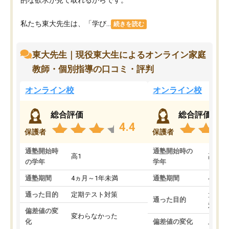
私たち東大先生は、「学び...
続きを読む
東大先生｜現役東大生によるオンライン家庭
教師・個別指導の口コミ・評判
オンライン校
オンライン校
総合評価
総合評価
4.4
保護者
保護者
通塾開始時
通塾開始時の
高1
高3
の学年
学年
通塾期間
4ヵ月～1年未満
通塾期間
4ヵ月
通った目的
定期テスト対策
大学入
通った目的
対策
偏差値の変
変わらなかった
化
偏差値の変化
上がっ