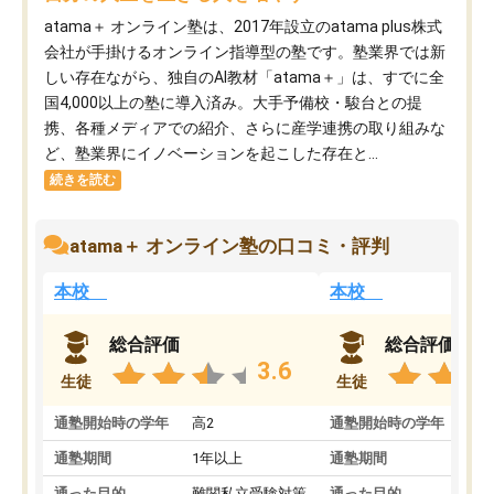
atama＋ オンライン塾は、2017年設立のatama plus株式
会社が手掛けるオンライン指導型の塾です。塾業界では新
しい存在ながら、独自のAI教材「atama＋」は、すでに全
国4,000以上の塾に導入済み。大手予備校・駿台との提
携、各種メディアでの紹介、さらに産学連携の取り組みな
ど、塾業界にイノベーションを起こした存在と...
続きを読む
atama＋ オンライン塾の口コミ・評判
本校
本校
総合評価
総合評価
3.6
生徒
生徒
通塾開始時の学年
高2
通塾開始時の学年
中
通塾期間
1年以上
通塾期間
通った目的
難関私立受験対策
通った目的