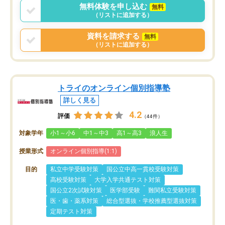
無料体験を申し込む
無料
（リストに追加する）
資料を請求する
無料
（リストに追加する）
トライのオンライン個別指導塾
詳しく見る
4.2
評価
（44件）
対象学年
小1～小6
中1～中3
高1～高3
浪人生
授業形式
オンライン個別指導(1:1)
目的
私立中学受験対策
国公立中高一貫校受験対策
高校受験対策
大学入学共通テスト対策
国公立2次試験対策
医学部受験
難関私立受験対策
医・歯・薬系対策
総合型選抜・学校推薦型選抜対策
定期テスト対策