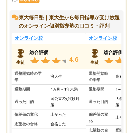
東大毎日塾｜東大生から毎日指導が受け放題
のオンライン個別指導塾の口コミ・評判
オンライン校
オンライン校
総合評価
総合評価
4.6
生徒
生徒
通塾開始時の学
通塾開始時
浪人生
高3
年
の学年
通塾期間
4ヵ月～1年未満
通塾期間
1～3ヵ月
国公立2次試験対
大学入学
通った目的
通った目的
策
策
偏差値の変化
上がった
偏差値の変
上がった
化
志望校の合格
合格した
志望校の合
受験して