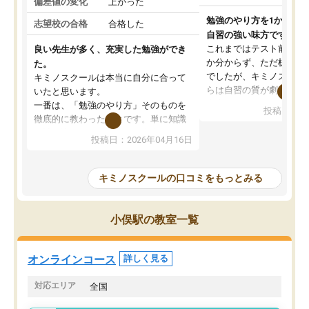
偏差値の変化
上がった
勉強のやり方を1から教
志望校の合格
合格した
自習の強い味方です。
これまではテスト前に何
良い先生が多く、充実した勉強ができ
か分からず、ただ机に座
た。
でしたが、キミノスクー
キミノスクールは本当に自分に合って
らは自習の質が劇的に変
いたと思います。
先生が毎日何をすべきか
一番は、「勉強のやり方」そのものを
投稿日：20
を明確にしてくれるので
徹底的に教わったことです。単に知識
ずに学習に取り組めるよ
を詰め込むのではなく、自学自習の習
投稿日：2026年04月16日
が一番の収穫です。
慣が身につくよう並走してくれるの
授業で教えてもらうとい
で、通塾日以外も机に向かうのが苦で
の仕方をコーチングして
はなくなりました。
キミノスクールの口コミをもっとみる
ルなので、家での学習習
身につきました。結果と
講師の方との距離も近く、親身なコー
た英語の偏差値が10以上
チングのおかげで、停滞期もモチベー
小俣駅の教室一覧
していた公立高校に無事
ションを維持できました。「やらされ
た。自分から学ぶ姿勢を
る勉強」から「目標のための勉強」へ
たい家庭には本当におす
意識が変わったことが、目標校への合
オンラインコース
詳しく見る
思います。
格に繋がったと思います。
対応エリア
全国