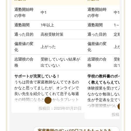
通塾開始時
通塾開始時
中1
中1
の学年
の学年
通塾期間
1年以上
通塾期間
1～3ヵ月
通った目的
高校受験対策
通った目的
定期テス
偏差値の変
偏差値の変
上がった
上がった
化
化
志望校の合
受験していない/結果が
志望校の合
受験して
格
出ていない
格
出ていな
サポートが充実している！
学校の教科書のポイント
うちは田舎で家庭教師なんてできるの
く教えてもらえている
かなと思ってましたが、オンラインで
体験授業を受けて入塾し
良い先生を紹介してくれて息子も毎週
なかなか勉強しない息子
その時間になると自分からタブレット
生が予定表を立ててくれ
を開いてzoomを繋げるようになりまし
つ学習習慣がついてきま
投稿日：2025年01月21日
た！5科目なんでもOKなのもとても気
オンラインで週に一度の
投稿日：20
に入っています
指導が無い日も予定表に
成績もだいぶ下の方でしたが、通い始
したり、LINEでわから
めて1年ほどだった今では平均点以上の
問できるのでとても助か
家庭教師のガンバの口コミをもっとみる