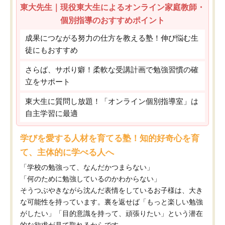
東大先生｜現役東大生によるオンライン家庭教師・
個別指導のおすすめポイント
成果につながる努力の仕方を教える塾！伸び悩む生
徒にもおすすめ
さらば、サボり癖！柔軟な受講計画で勉強習慣の確
立をサポート
東大生に質問し放題！「オンライン個別指導室」は
自主学習に最適
学びを愛する人材を育てる塾！知的好奇心を育
て、主体的に学べる人へ
「学校の勉強って、なんだかつまらない」
「何のために勉強しているのかわからない」
そうつぶやきながら沈んだ表情をしているお子様は、大き
な可能性を持っています。裏を返せば「もっと楽しい勉強
がしたい」「目的意識を持って、頑張りたい」という潜在
的な欲求が見て取れるからです。