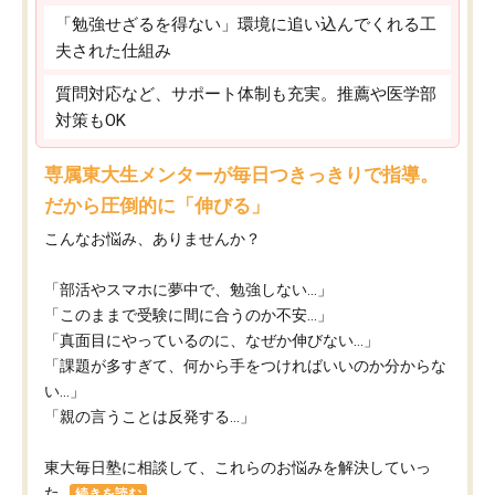
「勉強せざるを得ない」環境に追い込んでくれる工
夫された仕組み
質問対応など、サポート体制も充実。推薦や医学部
対策もOK
専属東大生メンターが毎日つきっきりで指導。
だから圧倒的に「伸びる」
こんなお悩み、ありませんか？
「部活やスマホに夢中で、勉強しない…」
「このままで受験に間に合うのか不安…」
「真面目にやっているのに、なぜか伸びない…」
「課題が多すぎて、何から手をつければいいのか分からな
い…」
「親の言うことは反発する…」
東大毎日塾に相談して、これらのお悩みを解決していっ
た...
続きを読む