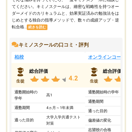
てください。キミノスクールは、緻密な戦略性を持つオー
ダーメイドのカリキュラムと、効果実証済みの勉強法をは
じめとする独自の指導メソッドで、数々の成績アップ・逆
転合格...
続きを読む
キミノスクールの口コミ・評判
柏校
オンラインコース
総合評価
総合評価
4.2
生徒
生徒
通塾開始時の
通塾開始時の学年
中
高1
学年
通塾期間
通塾期間
4ヵ月～1年未満
通った目的
大学入学共通テスト
通った目的
偏差値の変化
対策
志望校の合格