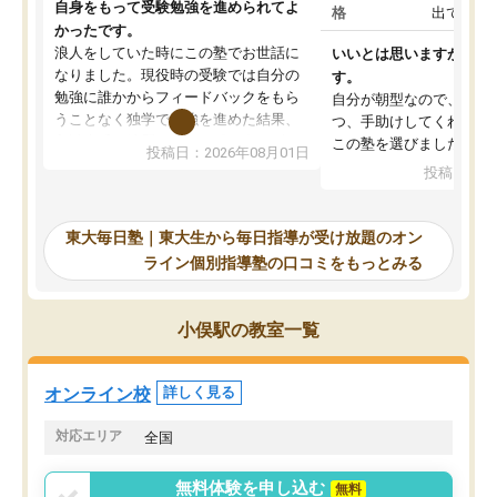
自身をもって受験勉強を進められてよ
格
出ていな
かったです。
浪人をしていた時にこの塾でお世話に
いいとは思いますが、料
なりました。現役時の受験では自分の
す。
勉強に誰かからフィードバックをもら
自分が朝型なので、自習
うことなく独学で勉強を進めた結果、
つ、手助けしてくれる設
入試本番に地歴の学習が間に合わず不
この塾を選びました。
投稿日：2026年08月01日
合格となってしまいました。その経験
投稿日：20
を踏まえ、浪人が決まった際に勉強計
画を考えてもらえる塾を探した結果、
東大毎日塾にたどり着きました。学習
東大毎日塾｜東大生から毎日指導が受け放題のオン
の長期計画や日々の勉強のやり方につ
ライン個別指導塾の口コミをもっとみる
いて客観的なアドバイスをいただけた
ので、自信をもって受験勉強を進める
ことができました。自分のように勉強
小俣駅の教室一覧
のやり方や進捗管理で苦労している方
には特におすすめしたい塾です。
オンライン校
詳しく見る
対応エリア
全国
無料体験を申し込む
無料