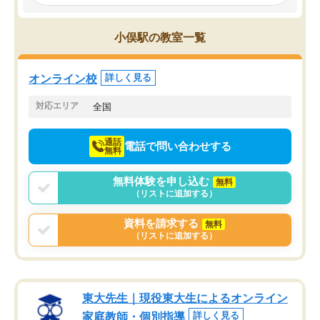
み、徐々に成績が上がったらいいなと
していました。一生を左
思っていました。何が今足りないのか
スト、多少お金がかかっ
を的確に指導いただき、子どももびっ
思い切って入塾してよか
小俣駅の教室一覧
くりするほど楽しんでやる気を持って
塾を受けています。狙い通り、少しず
つ成績も上がり、苦手意識も無くなっ
オンライン校
詳しく見る
てきたので、さらに苦手な数学も追加
でお願いしました。来年の高校受験に
対応エリア
全国
向けて頑張っています。
通話
電話で問い合わせする
無料
無料体験を申し込む
無料
（リストに追加する）
資料を請求する
無料
（リストに追加する）
東大先生｜現役東大生によるオンライン
家庭教師・個別指導
詳しく見る