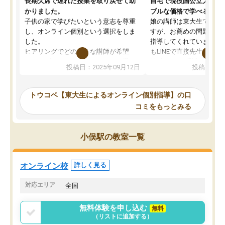
長期欠席で遅れた授業を取り戻せて助
自宅で現役国公立大学生
かりました。
ブルな価格で学べる
子供の家で学びたいという意志を尊重
娘の講師は東大生では無
し、オンライン個別という選択をしま
すが、お薦めの問題集や
した。
指導してくれています。2
ヒアリングでどのような講師が希望
もLINEで直接先生に質問
か、オプションは付帯するかなど選ぶ
教科でも)。受講科目や
投稿日：2025年09月12日
投稿日：20
事が出来ました。
めれるので、個人に合っ
講師とのマッチング後講師との初回ミ
ると思います。カリキュ
ーティングを行い、その講師で良いか
いなのがあり(有料)、受
トウコベ【東大生によるオンライン個別指導】の口
他の講師を希望するか子供との相性も
ことをどんなスケジュー
コミをもっとみる
見てから講師を決定する事ができま
くか相談したのですが、
す。
ち期待したものではなく
うちの子は、初回面談の講師の方で決
内容でした。それでも明
小俣駅の教室一覧
定しました。
やる気も出ましたし、苦
くなってきたようなので
オンラインツールを使用した単語帳の
お願いして良かったと思
オンライン校
詳しく見る
共有があり宿題もそちらで出される形
も合わなければチェンジ
でした。
娘は3科目ともずっと同
対応エリア
全国
2ヶ月で担当講師の方がお辞めになると
言う事で講師変更の申し出があり、あ
無料体験を申し込む
無料
まりに短期での変更だった為、塾に通
（リストに追加する）
う事にして退会しました。遅れも取り