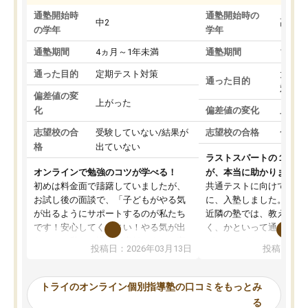
通塾開始時
通塾開始時の
中2
高3
の学年
学年
通塾期間
4ヵ月～1年未満
通塾期間
1～3
通った目的
定期テスト対策
大学入
通った目的
対策
偏差値の変
上がった
化
偏差値の変化
上がっ
志望校の合
受験していない/結果が
志望校の合格
合格し
格
出ていない
ラストスパートの１か月
オンラインで勉強のコツが学べる！
が、本当に助かりました
初めは料金面で躊躇していましたが、
共通テストに向けての追
お試し後の面談で、「子どもがやる気
に、入塾しました。田舎
が出るようにサポートするのが私たち
近隣の塾では、教えても
です！安心してください！やる気が出
く、かといって通うには
ないのは私たち講師の責任です」と言
が、トライならオンライ
投稿日：2026年03月13日
投稿日：20
ってくださり、確かに！と考えて、思
可能なので本当に助かり
い切って入塾しました。英語が苦手だ
テストの内容重視でした
ったんですが、学生の先生から学ぶこ
らないところをピンポイ
トライのオンライン個別指導塾の口コミをもっとみ
とで、勉強のコツみたいなものをつか
頂いて、とてもわかりや
る