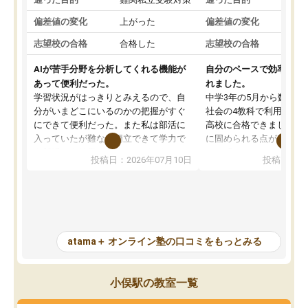
偏差値の変化
上がった
偏差値の変化
志望校の合格
合格した
志望校の合格
AIが苦手分野を分析してくれる機能が
自分のペースで効率よく
あって便利だった。
れました。
学習状況がはっきりとみえるので、自
中学3年の5月から数学・
分がいまどこにいるのかの把握がすぐ
社会の4教科で利用し、偏
にできて便利だった。また私は部活に
高校に合格できました。
入っていたが難なく両立できて学力で
に固められる点が魅力で
も部活でも結果を残すことができてよ
れる「ウォームアップ」
投稿日：2026年07月10日
投稿日：20
かった。また問題演習の際に、自分が
項目のおかげで、手軽に
一度間違えた問題を繰り返し学習でき
せられます。何度も間違
たので苦手だった英語の克服につなが
「特訓」項目で徹底的に
った点もよかった。ただAIをアピール
め、苦手克服に非常に役
して活用するのは良かった点もあった
また、その日の勉強時間
が、自分で自分の管理ができない人に
元数が可視化されるので
atama＋ オンライン塾の口コミをもっとみる
とっては難しい部分もあるのではない
しながら意欲的に取り組
かと思った。
常に効果を実感している
になった現在も大学受験
小俣駅の教室一覧
して利用しており、自信
すめできる塾です。