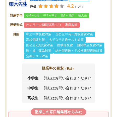
4.2
評価
（10件）
対象学年
小4～小6
中1～中3
高1～高3
浪人生
授業形式
オンライン個別指導(1:1)
家庭教師
目的
私立中学受験対策
国公立中高一貫校受験対策
高校受験対策
大学入学共通テスト対策
国公立2次試験対策
医学部受験
難関私立受験対策
医・歯・薬系対策
総合型選抜・学校推薦型選抜対策
定期テスト対策
授業料の目安
（税込）
小学生
詳細はお問い合わせください
中学生
詳細はお問い合わせください
高校生
詳細はお問い合わせください
塾探しの窓口編集部からみた