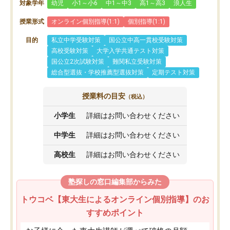
対象学年
幼児
小1～小6
中1～中3
高1～高3
浪人生
授業形式
オンライン個別指導(1:1)
個別指導(1:1)
目的
私立中学受験対策
国公立中高一貫校受験対策
高校受験対策
大学入学共通テスト対策
国公立2次試験対策
難関私立受験対策
総合型選抜・学校推薦型選抜対策
定期テスト対策
授業料の目安
（税込）
小学生
詳細はお問い合わせください
中学生
詳細はお問い合わせください
高校生
詳細はお問い合わせください
塾探しの窓口編集部からみた
トウコベ【東大生によるオンライン個別指導】のお
すすめポイント