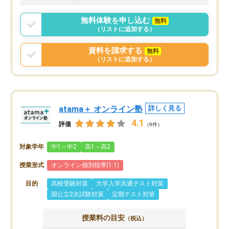
無料体験を申し込む
無料
（リストに追加する）
資料を請求する
無料
（リストに追加する）
atama＋ オンライン塾
詳しく見る
4.1
評価
（9件）
対象学年
中1～中2
高1～高2
授業形式
オンライン個別指導(1:1)
目的
高校受験対策
大学入学共通テスト対策
国公立2次試験対策
定期テスト対策
授業料の目安
（税込）