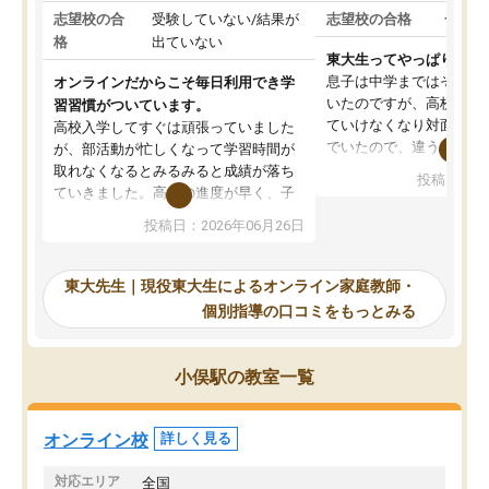
志望校の合
受験していない/結果が
志望校の合格
合格し
格
出ていない
東大生ってやっぱりすご
息子は中学まではそこそ
オンラインだからこそ毎日利用でき学
いたのですが、高校に入
習習慣がついています。
ていけなくなり対面の塾
高校入学してすぐは頑張っていました
でいたので、違うアプロ
が、部活動が忙しくなって学習時間が
考えて入りました。地元
取れなくなるとみるみると成績が落ち
投稿日：20
で、当初は模試でD判定
ていきました。高校の進度が早く、子
していたのですが、やは
供も家に帰って勉強の話すると嫌な反
投稿日：2026年06月26日
験勉強に詳しく、先生か
応を示します。東大先生にお願いして
受け合格できました。ま
からは効率的な計画を先生が立ててく
自習室が毎日使えていつ
れるので、親としても安心です。毎日
東大先生｜現役東大生によるオンライン家庭教師・
るのが心強かったようで
使える自習室とかもあり、わからない
個別指導の口コミをもっとみる
謝です。
ところがあれば先生が回答してくれる
のも重宝しています。
小俣駅の教室一覧
オンライン校
詳しく見る
対応エリア
全国