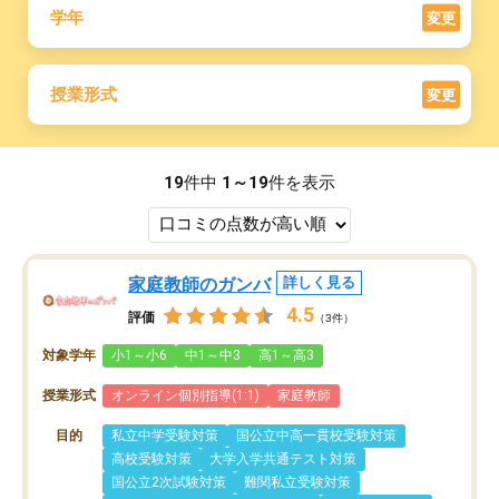
学年
変更
授業形式
変更
19
件中
1～19
件を表示
家庭教師のガンバ
詳しく見る
4.5
評価
（3件）
対象学年
小1～小6
中1～中3
高1～高3
授業形式
オンライン個別指導(1:1)
家庭教師
目的
私立中学受験対策
国公立中高一貫校受験対策
高校受験対策
大学入学共通テスト対策
国公立2次試験対策
難関私立受験対策