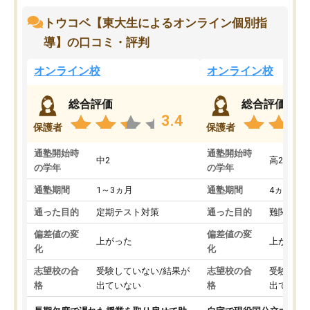
トウコベ【東大生によるオンライン個別指
導】の口コミ・評判
オンライン校
オンライン校
総合評価
総合評価
3.4
保護者
保護者
通塾開始時
通塾開始時
中2
高2
の学年
の学年
通塾期間
1～3ヵ月
通塾期間
4ヵ月～1
通った目的
定期テスト対策
通った目的
難関私立
偏差値の変
偏差値の変
上がった
上がった
化
化
志望校の合
受験していない/結果が
志望校の合
受験して
格
出ていない
格
出ていな