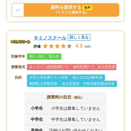
戻せ、授業内容や講師の方は良かった
資料を請求する
無料
と思います。
（リストに追加する）
キミノスクール
詳しく見る
4.3
評価
（5件）
対象学年
高1～高3
浪人生
授業形式
オンライン個別指導(1:1)
個別指導(1:1)
自立型学習
目的
大学入学共通テスト対策
国公立2次試験対策
難関私立受験対策
総合型選抜・学校推薦型選抜対策
授業料の目安
（税込）
小学生
小学生は募集していません
中学生
中学生は募集していません
高校生
詳細はお問い合わせください