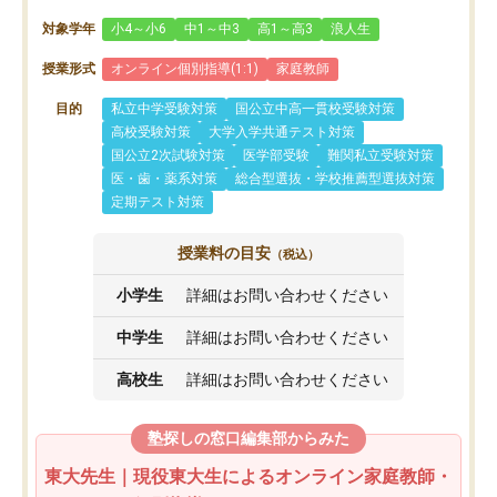
対象学年
小4～小6
中1～中3
高1～高3
浪人生
授業形式
オンライン個別指導(1:1)
家庭教師
目的
私立中学受験対策
国公立中高一貫校受験対策
高校受験対策
大学入学共通テスト対策
国公立2次試験対策
医学部受験
難関私立受験対策
医・歯・薬系対策
総合型選抜・学校推薦型選抜対策
定期テスト対策
授業料の目安
（税込）
小学生
詳細はお問い合わせください
中学生
詳細はお問い合わせください
高校生
詳細はお問い合わせください
塾探しの窓口編集部からみた
東大先生｜現役東大生によるオンライン家庭教師・