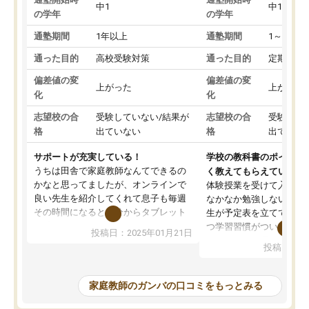
中1
中1
の学年
の学年
通塾期間
1年以上
通塾期間
1～3ヵ月
通った目的
高校受験対策
通った目的
定期テス
偏差値の変
偏差値の変
上がった
上がった
化
化
志望校の合
受験していない/結果が
志望校の合
受験して
格
出ていない
格
出ていな
サポートが充実している！
学校の教科書のポイント
うちは田舎で家庭教師なんてできるの
く教えてもらえている
かなと思ってましたが、オンラインで
体験授業を受けて入塾し
良い先生を紹介してくれて息子も毎週
なかなか勉強しない息子
その時間になると自分からタブレット
生が予定表を立ててくれ
を開いてzoomを繋げるようになりまし
つ学習習慣がついてきま
投稿日：2025年01月21日
た！5科目なんでもOKなのもとても気
オンラインで週に一度の
投稿日：20
に入っています
指導が無い日も予定表に
成績もだいぶ下の方でしたが、通い始
したり、LINEでわから
めて1年ほどだった今では平均点以上の
問できるのでとても助か
家庭教師のガンバの口コミをもっとみる
科目が増えてきました！あと1年受験ま
であるので無料の週末教室を使用しな