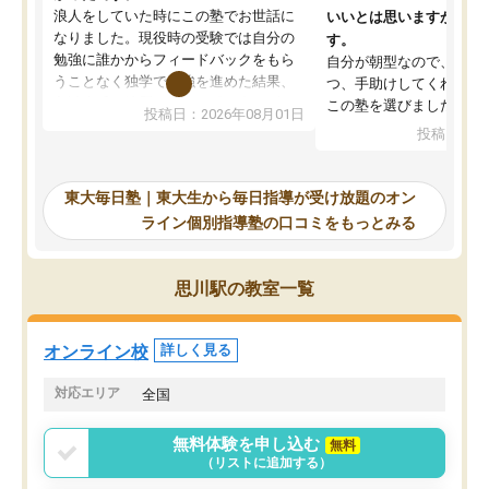
浪人をしていた時にこの塾でお世話に
いいとは思いますが、料
なりました。現役時の受験では自分の
す。
勉強に誰かからフィードバックをもら
自分が朝型なので、自習
うことなく独学で勉強を進めた結果、
つ、手助けしてくれる設
入試本番に地歴の学習が間に合わず不
この塾を選びました。
投稿日：2026年08月01日
合格となってしまいました。その経験
投稿日：20
を踏まえ、浪人が決まった際に勉強計
画を考えてもらえる塾を探した結果、
東大毎日塾にたどり着きました。学習
東大毎日塾｜東大生から毎日指導が受け放題のオン
の長期計画や日々の勉強のやり方につ
ライン個別指導塾の口コミをもっとみる
いて客観的なアドバイスをいただけた
ので、自信をもって受験勉強を進める
ことができました。自分のように勉強
思川駅の教室一覧
のやり方や進捗管理で苦労している方
には特におすすめしたい塾です。
オンライン校
詳しく見る
対応エリア
全国
無料体験を申し込む
無料
（リストに追加する）