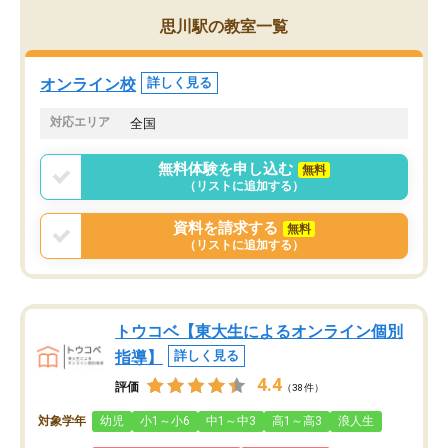
がら頑張って欲しいと思います！
思川駅の教室一覧
オンライン校
詳しく見る
対応エリア
全国
無料体験を申し込む
無料
（リストに追加する）
資料を請求する
無料
（リストに追加する）
トウコベ【東大生によるオンライン個別
指導】
詳しく見る
4.4
評価
（38件）
対象学年
幼児
小1～小6
中1～中3
高1～高3
浪人生