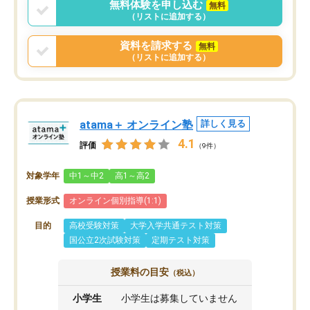
無料体験を申し込む
無料
（リストに追加する）
資料を請求する
無料
（リストに追加する）
atama＋ オンライン塾
詳しく見る
4.1
評価
（9件）
対象学年
中1～中2
高1～高2
授業形式
オンライン個別指導(1:1)
目的
高校受験対策
大学入学共通テスト対策
国公立2次試験対策
定期テスト対策
授業料の目安
（税込）
小学生
小学生は募集していません