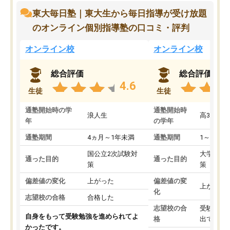
東大毎日塾｜東大生から毎日指導が受け放題
のオンライン個別指導塾の口コミ・評判
オンライン校
オンライン校
総合評価
総合評価
4.6
生徒
生徒
通塾開始時の学
通塾開始時
浪人生
高3
年
の学年
通塾期間
4ヵ月～1年未満
通塾期間
1～3ヵ月
国公立2次試験対
大学入学
通った目的
通った目的
策
策
偏差値の変化
上がった
偏差値の変
上がった
化
志望校の合格
合格した
志望校の合
受験して
自身をもって受験勉強を進められてよ
格
出ていな
かったです。