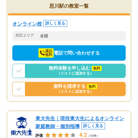
を的確に指導いただき、子どももびっ
思い切って入塾してよか
思川駅の教室一覧
くりするほど楽しんでやる気を持って
塾を受けています。狙い通り、少しず
つ成績も上がり、苦手意識も無くなっ
オンライン校
詳しく見る
てきたので、さらに苦手な数学も追加
でお願いしました。来年の高校受験に
対応エリア
全国
向けて頑張っています。
通話
電話で問い合わせする
無料
無料体験を申し込む
無料
（リストに追加する）
資料を請求する
無料
（リストに追加する）
東大先生｜現役東大生によるオンライン
家庭教師・個別指導
詳しく見る
4.2
評価
（10件）