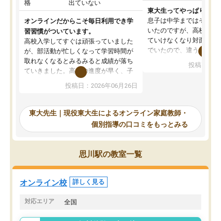
格
出ていない
東大生ってやっぱりすご
息子は中学まではそこそ
オンラインだからこそ毎日利用でき学
いたのですが、高校に入
習習慣がついています。
ていけなくなり対面の塾
高校入学してすぐは頑張っていました
でいたので、違うアプロ
が、部活動が忙しくなって学習時間が
考えて入りました。地元
取れなくなるとみるみると成績が落ち
投稿日：20
で、当初は模試でD判定
ていきました。高校の進度が早く、子
していたのですが、やは
供も家に帰って勉強の話すると嫌な反
投稿日：2026年06月26日
験勉強に詳しく、先生か
応を示します。東大先生にお願いして
受け合格できました。ま
からは効率的な計画を先生が立ててく
自習室が毎日使えていつ
れるので、親としても安心です。毎日
東大先生｜現役東大生によるオンライン家庭教師・
るのが心強かったようで
使える自習室とかもあり、わからない
個別指導の口コミをもっとみる
謝です。
ところがあれば先生が回答してくれる
のも重宝しています。
思川駅の教室一覧
オンライン校
詳しく見る
対応エリア
全国