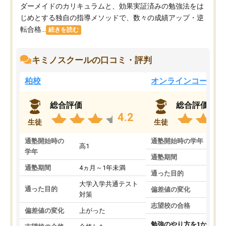
ダーメイドのカリキュラムと、効果実証済みの勉強法をは
じめとする独自の指導メソッドで、数々の成績アップ・逆
転合格...
続きを読む
キミノスクールの口コミ・評判
柏校
オンラインコース
総合評価
総合評価
4.2
生徒
生徒
通塾開始時の
通塾開始時の学年
中
高1
学年
通塾期間
通塾期間
4ヵ月～1年未満
通った目的
大学入学共通テスト
通った目的
偏差値の変化
対策
志望校の合格
偏差値の変化
上がった
勉強のやり方を1から教