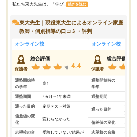
私たち東大先生は、「学び...
続きを読む
東大先生｜現役東大生によるオンライン家庭
教師・個別指導の口コミ・評判
オンライン校
オンライン校
総合評価
総合評価
4.4
保護者
保護者
通塾開始時
通塾開始時の
高1
高3
の学年
学年
通塾期間
4ヵ月～1年未満
通塾期間
4ヵ月
通った目的
定期テスト対策
大学入
通った目的
対策
偏差値の変
変わらなかった
化
偏差値の変化
上がっ
志望校の合
受験していない/結果が
志望校の合格
合格し