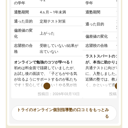
の学年
学年
通塾期間
4ヵ月～1年未満
通塾期間
1～3
通った目的
定期テスト対策
大学入
通った目的
対策
偏差値の変
上がった
化
偏差値の変化
上がっ
志望校の合
受験していない/結果が
志望校の合格
合格し
格
出ていない
ラストスパートの１か月
オンラインで勉強のコツが学べる！
が、本当に助かりました
初めは料金面で躊躇していましたが、
共通テストに向けての追
お試し後の面談で、「子どもがやる気
に、入塾しました。田舎
が出るようにサポートするのが私たち
近隣の塾では、教えても
です！安心してください！やる気が出
く、かといって通うには
ないのは私たち講師の責任です」と言
が、トライならオンライ
投稿日：2026年03月13日
投稿日：20
ってくださり、確かに！と考えて、思
可能なので本当に助かり
い切って入塾しました。英語が苦手だ
テストの内容重視でした
ったんですが、学生の先生から学ぶこ
らないところをピンポイ
トライのオンライン個別指導塾の口コミをもっとみ
とで、勉強のコツみたいなものをつか
頂いて、とてもわかりや
る
み、徐々に成績が上がったらいいなと
していました。一生を左
思っていました。何が今足りないのか
スト、多少お金がかかっ