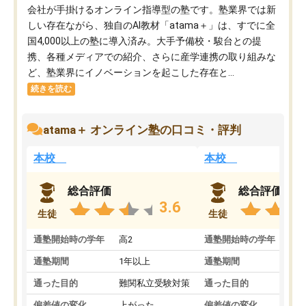
会社が手掛けるオンライン指導型の塾です。塾業界では新
しい存在ながら、独自のAI教材「atama＋」は、すでに全
国4,000以上の塾に導入済み。大手予備校・駿台との提
携、各種メディアでの紹介、さらに産学連携の取り組みな
ど、塾業界にイノベーションを起こした存在と...
続きを読む
atama＋ オンライン塾の口コミ・評判
本校
本校
総合評価
総合評価
3.6
生徒
生徒
通塾開始時の学年
高2
通塾開始時の学年
中
通塾期間
1年以上
通塾期間
通った目的
難関私立受験対策
通った目的
偏差値の変化
上がった
偏差値の変化