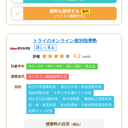
資料を請求する
無料
（リストに追加する）
トライのオンライン個別指導塾
詳しく見る
4.2
評価
（44件）
対象学年
小1～小6
中1～中3
高1～高3
浪人生
授業形式
オンライン個別指導(1:1)
目的
私立中学受験対策
国公立中高一貫校受験対策
高校受験対策
大学入学共通テスト対策
国公立2次試験対策
医学部受験
難関私立受験対策
医・歯・薬系対策
総合型選抜・学校推薦型選抜対策
定期テスト対策
授業料の目安
（税込）