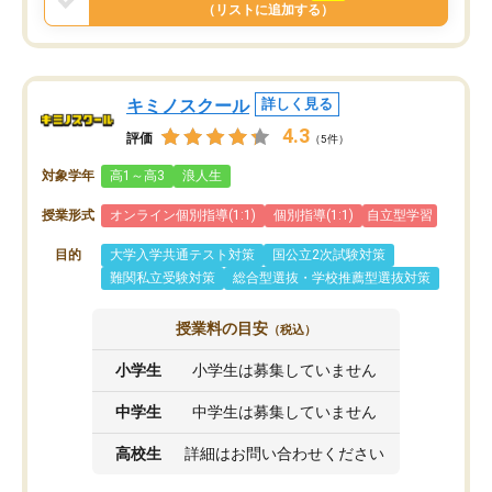
と思います。
（リストに追加する）
キミノスクール
詳しく見る
4.3
評価
（5件）
対象学年
高1～高3
浪人生
授業形式
オンライン個別指導(1:1)
個別指導(1:1)
自立型学習
目的
大学入学共通テスト対策
国公立2次試験対策
難関私立受験対策
総合型選抜・学校推薦型選抜対策
授業料の目安
（税込）
小学生
小学生は募集していません
中学生
中学生は募集していません
高校生
詳細はお問い合わせください