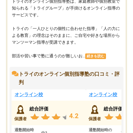
トライのオンライン個別指導塾は、家庭教師や個別教室で
知られる「トライグループ」が手掛けるオンライン指導の
サービスです。
トライの「一人ひとりの個性に合わせた指導」「人の力に
よる教育」の理念はそのままに、ご自宅や好きな場所から
マンツーマン指導が受講できます。
部活や習い事で塾に通うのが難しいお...
続きを読む
トライのオンライン個別指導塾の口コミ・評
判
オンライン校
オンライン校
総合評価
総合評価
4.2
保護者
保護者
通塾開始時
通塾開始時の
中2
高3