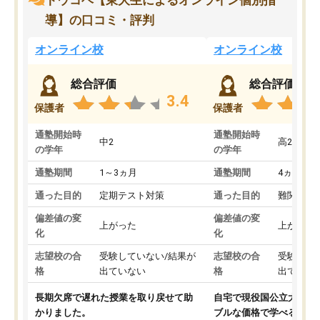
トウコベ【東大生によるオンライン個別指
導】の口コミ・評判
オンライン校
オンライン校
総合評価
総合評価
3.4
保護者
保護者
通塾開始時
通塾開始時
中2
高2
の学年
の学年
通塾期間
1～3ヵ月
通塾期間
4ヵ月～1
通った目的
定期テスト対策
通った目的
難関私立
偏差値の変
偏差値の変
上がった
上がった
化
化
志望校の合
受験していない/結果が
志望校の合
受験して
格
出ていない
格
出ていな
長期欠席で遅れた授業を取り戻せて助
自宅で現役国公立大学生
かりました。
ブルな価格で学べる