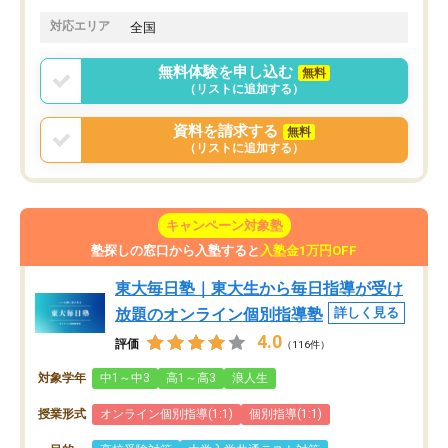
対応エリア
全国
無料体験を申し込む
無料
（リストに追加する）
資料を請求する
無料
（リストに追加する）
キャンペーン対象塾
塾探しの窓口から入塾すると
入塾金1万円OFF
東大毎日塾｜東大生から毎日指導が受け
放題のオンライン個別指導塾
詳しく見る
4.0
評価
（116件）
対象学年
中1～中3
高1～高3
浪人生
授業形式
オンライン個別指導(1:1)
個別指導(1:1)