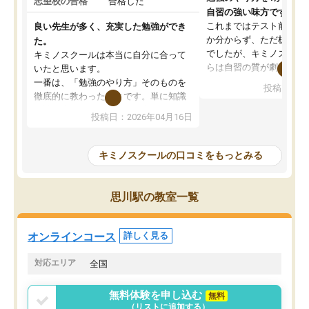
志望校の合格
合格した
自習の強い味方です。
これまではテスト前に何
良い先生が多く、充実した勉強ができ
か分からず、ただ机に座
た。
でしたが、キミノスクー
キミノスクールは本当に自分に合って
らは自習の質が劇的に変
いたと思います。
先生が毎日何をすべきか
一番は、「勉強のやり方」そのものを
投稿日：20
を明確にしてくれるので
徹底的に教わったことです。単に知識
ずに学習に取り組めるよ
を詰め込むのではなく、自学自習の習
投稿日：2026年04月16日
が一番の収穫です。
慣が身につくよう並走してくれるの
授業で教えてもらうとい
で、通塾日以外も机に向かうのが苦で
の仕方をコーチングして
はなくなりました。
キミノスクールの口コミをもっとみる
ルなので、家での学習習
身につきました。結果と
講師の方との距離も近く、親身なコー
た英語の偏差値が10以上
チングのおかげで、停滞期もモチベー
思川駅の教室一覧
していた公立高校に無事
ションを維持できました。「やらされ
た。自分から学ぶ姿勢を
る勉強」から「目標のための勉強」へ
たい家庭には本当におす
意識が変わったことが、目標校への合
オンラインコース
詳しく見る
思います。
格に繋がったと思います。
対応エリア
全国
無料体験を申し込む
無料
（リストに追加する）