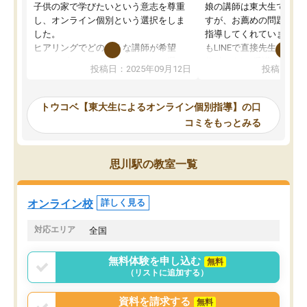
子供の家で学びたいという意志を尊重
娘の講師は東大生では無
し、オンライン個別という選択をしま
すが、お薦めの問題集や
した。
指導してくれています。2
ヒアリングでどのような講師が希望
もLINEで直接先生に質問
か、オプションは付帯するかなど選ぶ
教科でも)。受講科目や
投稿日：2025年09月12日
投稿日：20
事が出来ました。
めれるので、個人に合っ
講師とのマッチング後講師との初回ミ
ると思います。カリキュ
ーティングを行い、その講師で良いか
いなのがあり(有料)、受
トウコベ【東大生によるオンライン個別指導】の口
他の講師を希望するか子供との相性も
ことをどんなスケジュー
コミをもっとみる
見てから講師を決定する事ができま
くか相談したのですが、
す。
ち期待したものではなく
うちの子は、初回面談の講師の方で決
内容でした。それでも明
思川駅の教室一覧
定しました。
やる気も出ましたし、苦
くなってきたようなので
オンラインツールを使用した単語帳の
お願いして良かったと思
オンライン校
詳しく見る
共有があり宿題もそちらで出される形
も合わなければチェンジ
でした。
娘は3科目ともずっと同
対応エリア
全国
2ヶ月で担当講師の方がお辞めになると
言う事で講師変更の申し出があり、あ
無料体験を申し込む
無料
まりに短期での変更だった為、塾に通
（リストに追加する）
う事にして退会しました。遅れも取り
戻せ、授業内容や講師の方は良かった
資料を請求する
無料