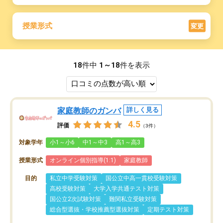
授業形式
変更
18
件中
1～18
件を表示
家庭教師のガンバ
詳しく見る
4.5
評価
（3件）
対象学年
小1～小6
中1～中3
高1～高3
授業形式
オンライン個別指導(1:1)
家庭教師
目的
私立中学受験対策
国公立中高一貫校受験対策
高校受験対策
大学入学共通テスト対策
国公立2次試験対策
難関私立受験対策
総合型選抜・学校推薦型選抜対策
定期テスト対策