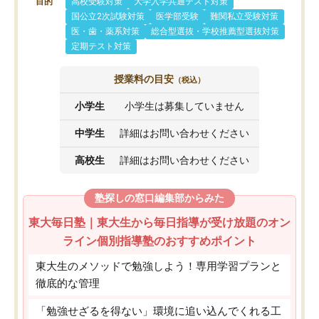
目的
高校受験対策
大学入学共通テスト対策
国公立2次試験対策
医学部受験
難関私立受験対策
医・歯・薬系対策
総合型選抜・学校推薦型選抜対策
定期テスト対策
授業料の目安
（税込）
小学生
小学生は募集していません
中学生
詳細はお問い合わせください
高校生
詳細はお問い合わせください
塾探しの窓口編集部からみた
東大毎日塾｜東大生から毎日指導が受け放題のオン
ライン個別指導塾のおすすめポイント
東大生のメソッドで勉強しよう！専用学習プランと
徹底的な管理
「勉強せざるを得ない」環境に追い込んでくれる工