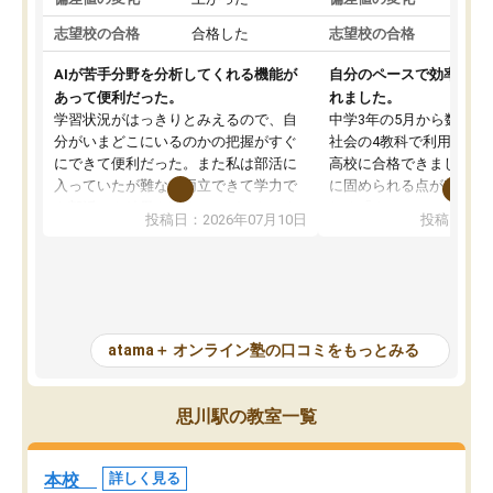
志望校の合格
合格した
志望校の合格
AIが苦手分野を分析してくれる機能が
自分のペースで効率よく
あって便利だった。
れました。
学習状況がはっきりとみえるので、自
中学3年の5月から数学・
分がいまどこにいるのかの把握がすぐ
社会の4教科で利用し、偏
にできて便利だった。また私は部活に
高校に合格できました。
入っていたが難なく両立できて学力で
に固められる点が魅力で
も部活でも結果を残すことができてよ
れる「ウォームアップ」
投稿日：2026年07月10日
投稿日：20
かった。また問題演習の際に、自分が
項目のおかげで、手軽に
一度間違えた問題を繰り返し学習でき
せられます。何度も間違
たので苦手だった英語の克服につなが
「特訓」項目で徹底的に
った点もよかった。ただAIをアピール
め、苦手克服に非常に役
して活用するのは良かった点もあった
また、その日の勉強時間
が、自分で自分の管理ができない人に
元数が可視化されるので
atama＋ オンライン塾の口コミをもっとみる
とっては難しい部分もあるのではない
しながら意欲的に取り組
かと思った。
常に効果を実感している
になった現在も大学受験
思川駅の教室一覧
して利用しており、自信
すめできる塾です。
本校
詳しく見る