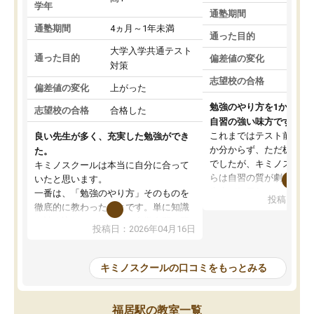
学年
通塾期間
通塾期間
4ヵ月～1年未満
通った目的
大学入学共通テスト
通った目的
偏差値の変化
対策
志望校の合格
偏差値の変化
上がった
勉強のやり方を1から教
志望校の合格
合格した
自習の強い味方です。
これまではテスト前に何
良い先生が多く、充実した勉強ができ
か分からず、ただ机に座
た。
でしたが、キミノスクー
キミノスクールは本当に自分に合って
らは自習の質が劇的に変
いたと思います。
先生が毎日何をすべきか
一番は、「勉強のやり方」そのものを
投稿日：20
を明確にしてくれるので
徹底的に教わったことです。単に知識
ずに学習に取り組めるよ
を詰め込むのではなく、自学自習の習
投稿日：2026年04月16日
が一番の収穫です。
慣が身につくよう並走してくれるの
授業で教えてもらうとい
で、通塾日以外も机に向かうのが苦で
の仕方をコーチングして
はなくなりました。
キミノスクールの口コミをもっとみる
ルなので、家での学習習
身につきました。結果と
講師の方との距離も近く、親身なコー
た英語の偏差値が10以上
チングのおかげで、停滞期もモチベー
福居駅の教室一覧