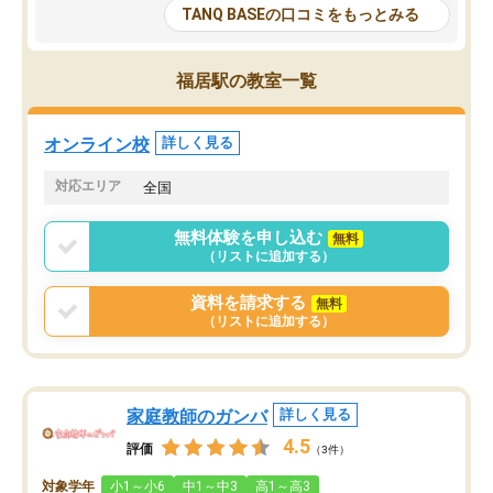
大学生の目だけでなく、数人の大人に
総合型選抜対策として志
TANQ BASEの口コミをもっとみる
も目を通して頂ける。そのため多くの
接・小論文などの技術指
意見を聞くことができ、より良いもの
ション内容になっていま
を推敲することが可能だ。
選抜を通して将来自分が
福居駅の教室一覧
どの人も優しく、親身に接してくださ
のかといった人生設計・
るのでやる気も出て、良かったで
を社会人として働いてい
す！！
に考える事が出来る環境
オンライン校
詳しく見る
番の魅力だと思います。
い事が何もない所から社
対応エリア
全国
ポートを受け、学びたい
標を見つける事が出来ま
無料体験を申し込む
無料
（リストに追加する）
資料を請求する
無料
（リストに追加する）
家庭教師のガンバ
詳しく見る
4.5
評価
（3件）
対象学年
小1～小6
中1～中3
高1～高3