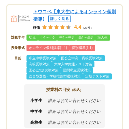
トウコベ【東大生によるオンライン個別
指導】
詳しく見る
4.4
評価
（38件）
対象学年
幼児
小1～小6
中1～中3
高1～高3
浪人生
授業形式
オンライン個別指導(1:1)
個別指導(1:1)
目的
私立中学受験対策
国公立中高一貫校受験対策
高校受験対策
大学入学共通テスト対策
国公立2次試験対策
難関私立受験対策
総合型選抜・学校推薦型選抜対策
定期テスト対策
授業料の目安
（税込）
小学生
詳細はお問い合わせください
中学生
詳細はお問い合わせください
高校生
詳細はお問い合わせください