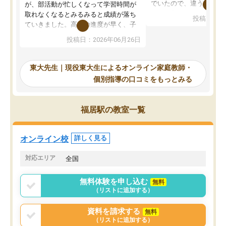
でいたので、違うアプロ
が、部活動が忙しくなって学習時間が
考えて入りました。地元
取れなくなるとみるみると成績が落ち
投稿日：20
で、当初は模試でD判定
ていきました。高校の進度が早く、子
していたのですが、やは
供も家に帰って勉強の話すると嫌な反
投稿日：2026年06月26日
験勉強に詳しく、先生か
応を示します。東大先生にお願いして
受け合格できました。ま
からは効率的な計画を先生が立ててく
自習室が毎日使えていつ
れるので、親としても安心です。毎日
東大先生｜現役東大生によるオンライン家庭教師・
るのが心強かったようで
使える自習室とかもあり、わからない
個別指導の口コミをもっとみる
謝です。
ところがあれば先生が回答してくれる
のも重宝しています。
福居駅の教室一覧
オンライン校
詳しく見る
対応エリア
全国
無料体験を申し込む
無料
（リストに追加する）
資料を請求する
無料
（リストに追加する）