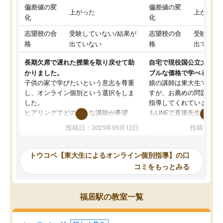
偏差値の変
偏差値の変
上がった
上がった
化
化
志望校の合
受験していない/結果が
志望校の合
受験して
格
出ていない
格
出ていな
長期欠席で遅れた授業を取り戻せて助
自宅で現役国公立大学生
かりました。
ブルな価格で学べる
子供の家で学びたいという意志を尊重
娘の講師は東大生では無
し、オンライン個別という選択をしま
すが、お薦めの問題集や
した。
指導してくれています。2
ヒアリングでどのような講師が希望
もLINEで直接先生に質問
か、オプションは付帯するかなど選ぶ
教科でも)。受講科目や
投稿日：2025年09月12日
投稿日：20
事が出来ました。
めれるので、個人に合っ
講師とのマッチング後講師との初回ミ
ると思います。カリキュ
ーティングを行い、その講師で良いか
いなのがあり(有料)、受
トウコベ【東大生によるオンライン個別指導】の口
他の講師を希望するか子供との相性も
ことをどんなスケジュー
コミをもっとみる
見てから講師を決定する事ができま
くか相談したのですが、
す。
ち期待したものではなく
うちの子は、初回面談の講師の方で決
内容でした。それでも明
福居駅の教室一覧
定しました。
やる気も出ましたし、苦
くなってきたようなので
オンラインツールを使用した単語帳の
お願いして良かったと思