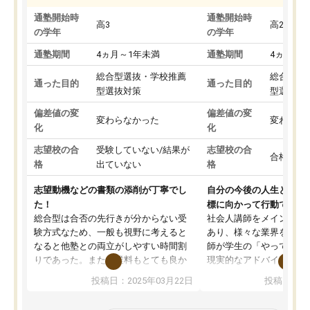
通塾開始時
通塾開始時
高3
高2
の学年
の学年
通塾期間
4ヵ月～1年未満
通塾期間
4ヵ月～1
総合型選抜・学校推薦
総合型選
通った目的
通った目的
型選抜対策
型選抜対
偏差値の変
偏差値の変
変わらなかった
変わらな
化
化
志望校の合
受験していない/結果が
志望校の合
合格した
格
出ていない
格
志望動機などの書類の添削が丁寧でし
自分の今後の人生と真剣
た！
標に向かって行動できる
総合型は合否の先行きが分からない受
社会人講師をメインとし
験方式なため、一般も視野に考えると
あり、様々な業界を経験
なると他塾との両立がしやすい時間割
師が学生の「やってみた
りであった。また授業料もとても良か
現実的なアドバイスを行
った。
す。基本応援ベースなの
投稿日：2025年03月22日
投稿日：20
総合型の多くの塾は大学生が見ること
分野について学生知識で
が多いが、はたらく部総合型コースは
い部分まで深ぼる事が出