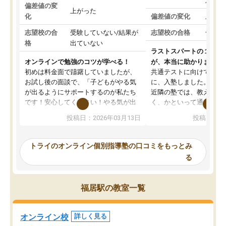
対策
偏差値の変
上がった
化
偏差値の変化
上がっ
志望校の合
受験していない/結果が
志望校の合格
合格し
格
出ていない
ラストスパートの１か月
オンラインで勉強のコツが学べる！
が、本当に助かりました
初めは料金面で躊躇していましたが、
共通テストに向けての追
お試し後の面談で、「子どもがやる気
に、入塾しました。田舎
が出るようにサポートするのが私たち
近隣の塾では、教えても
です！安心してください！やる気が出
く、かといって通うには
ないのは私たち講師の責任です」と言
が、トライならオンライ
投稿日：2026年03月13日
投稿日：20
ってくださり、確かに！と考えて、思
可能なので本当に助かり
い切って入塾しました。英語が苦手だ
テストの内容重視でした
ったんですが、学生の先生から学ぶこ
らないところをピンポイ
トライのオンライン個別指導塾の口コミをもっとみ
とで、勉強のコツみたいなものをつか
頂いて、とてもわかりや
る
み、徐々に成績が上がったらいいなと
していました。一生を左
思っていました。何が今足りないのか
スト、多少お金がかかっ
を的確に指導いただき、子どももびっ
思い切って入塾してよか
福居駅の教室一覧
くりするほど楽しんでやる気を持って
塾を受けています。狙い通り、少しず
つ成績も上がり、苦手意識も無くなっ
オンライン校
詳しく見る
てきたので、さらに苦手な数学も追加