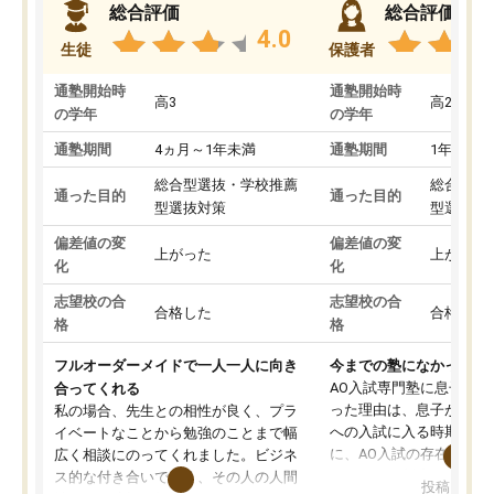
総合評価
総合評価
4.0
生徒
保護者
通塾開始時
通塾開始時
高3
高2
の学年
の学年
通塾期間
4ヵ月～1年未満
通塾期間
1年以上
総合型選抜・学校推薦
総合型選
通った目的
通った目的
型選抜対策
型選抜対
偏差値の変
偏差値の変
上がった
上がった
化
化
志望校の合
志望校の合
合格した
合格した
格
格
フルオーダーメイドで一人一人に向き
今までの塾になかったA
AO入試専門塾に息子を
合ってくれる
った理由は、息子が高校
私の場合、先生との相性が良く、プラ
への入試に入る時期に差
イベートなことから勉強のことまで幅
に、AO入試の存在を息
広く相談にのってくれました。ビジネ
してもその制度で合格し
ス的な付き合いでなく、その人の人間
投稿日：20