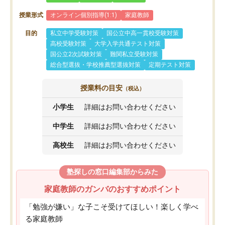
授業形式
オンライン個別指導(1:1)
家庭教師
目的
私立中学受験対策
国公立中高一貫校受験対策
高校受験対策
大学入学共通テスト対策
国公立2次試験対策
難関私立受験対策
総合型選抜・学校推薦型選抜対策
定期テスト対策
授業料の目安
（税込）
小学生
詳細はお問い合わせください
中学生
詳細はお問い合わせください
高校生
詳細はお問い合わせください
塾探しの窓口編集部からみた
家庭教師のガンバのおすすめポイント
「勉強が嫌い」な子こそ受けてほしい！楽しく学べ
る家庭教師