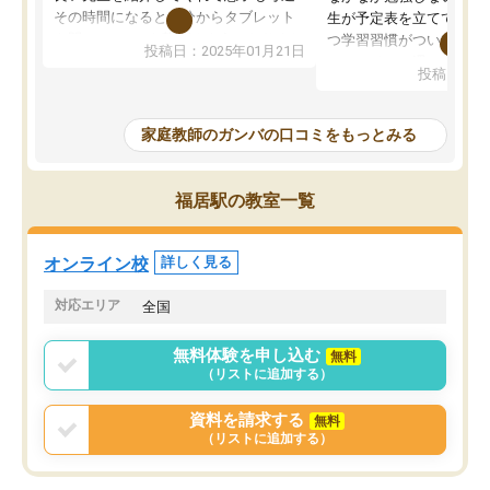
その時間になると自分からタブレット
生が予定表を立ててくれ
を開いてzoomを繋げるようになりまし
つ学習習慣がついてきま
投稿日：2025年01月21日
た！5科目なんでもOKなのもとても気
オンラインで週に一度の
投稿日：20
に入っています
指導が無い日も予定表に
成績もだいぶ下の方でしたが、通い始
したり、LINEでわから
めて1年ほどだった今では平均点以上の
問できるのでとても助か
家庭教師のガンバの口コミをもっとみる
科目が増えてきました！あと1年受験ま
であるので無料の週末教室を使用しな
がら頑張って欲しいと思います！
福居駅の教室一覧
オンライン校
詳しく見る
対応エリア
全国
無料体験を申し込む
無料
（リストに追加する）
資料を請求する
無料
（リストに追加する）