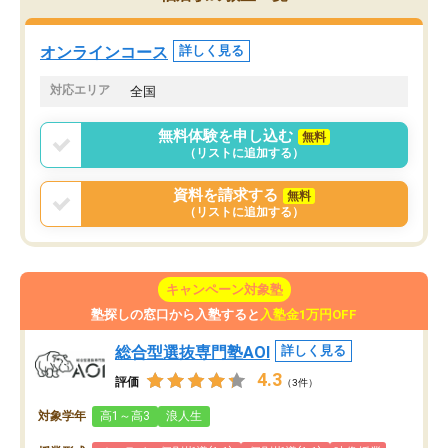
していた公立高校に無事
ションを維持できました。「やらされ
た。自分から学ぶ姿勢を
る勉強」から「目標のための勉強」へ
たい家庭には本当におす
意識が変わったことが、目標校への合
オンラインコース
詳しく見る
思います。
格に繋がったと思います。
対応エリア
全国
無料体験を申し込む
無料
（リストに追加する）
資料を請求する
無料
（リストに追加する）
キャンペーン対象塾
塾探しの窓口から入塾すると
入塾金1万円OFF
総合型選抜専門塾AOI
詳しく見る
4.3
評価
（3件）
対象学年
高1～高3
浪人生