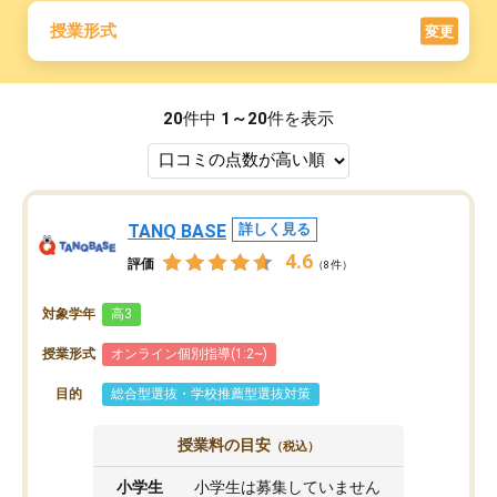
授業形式
変更
20
件中
1～20
件を表示
TANQ BASE
詳しく見る
4.6
評価
（8件）
対象学年
高3
授業形式
オンライン個別指導(1:2~)
目的
総合型選抜・学校推薦型選抜対策
授業料の目安
（税込）
小学生
小学生は募集していません