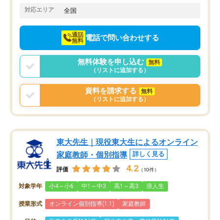
でお願いしました。来年の高校受験に
対応エリア
全国
向けて頑張っています。
通話
電話で問い合わせする
無料
無料体験を申し込む
無料
（リストに追加する）
資料を請求する
無料
（リストに追加する）
東大先生｜現役東大生によるオンライン
家庭教師・個別指導
詳しく見る
4.2
評価
（10件）
対象学年
小4～小6
中1～中3
高1～高3
浪人生
授業形式
オンライン個別指導(1:1)
家庭教師