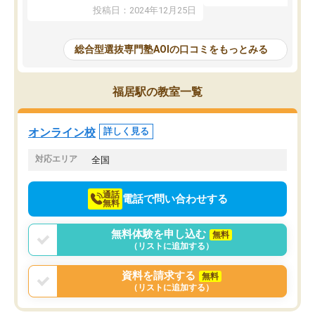
たことから、AOIに入塾
性までを適切に把握し、むきあってい
投稿日：2024年12月25日
思いました。
るなぁと強く感じることできました。
AOIでは、カウンセリン
また、他の先生の意見も聞いてみたい
で、AO入試を改めて知
と相談すると、他の先生も紹介してく
総合型選抜専門塾AOIの口コミをもっとみる
それに対しての具体的な
ださり、客観的なアドバイスもいただ
ことでした。更に子供の
くことができました（志望理由・自己
る適正等についても詳し
PR等の添削において）。そして、なに
福居駅の教室一覧
でき、メンターの方々も
より自習室が解放されている点がよか
けてらっしゃいますので
ったです。友達と好きな時間に自習
せることができました。
し、お互いを高めあえる環境がありま
オンライン校
詳しく見る
した。
対応エリア
全国
通話
電話で問い合わせする
無料
無料体験を申し込む
無料
（リストに追加する）
資料を請求する
無料
（リストに追加する）