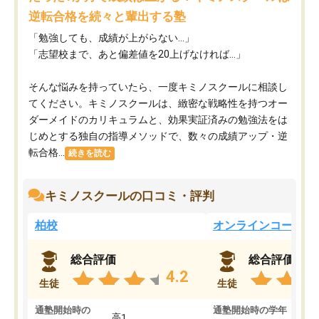
逆転合格を続々と輩出する塾
「勉強しても、成績が上がらない…」
「志望校まで、あと偏差値を20上げなければ…」
そんな悩みを持っていたら、一度キミノスクールに相談し
てください。キミノスクールは、緻密な戦略性を持つオー
ダーメイドのカリキュラムと、効果実証済みの勉強法をは
じめとする独自の指導メソッドで、数々の成績アップ・逆
転合格...
続きを読む
キミノスクールの口コミ・評判
柏校
オンラインコース
総合評価
総合評価
4.2
生徒
生徒
通塾開始時の
通塾開始時の学年
中
高1