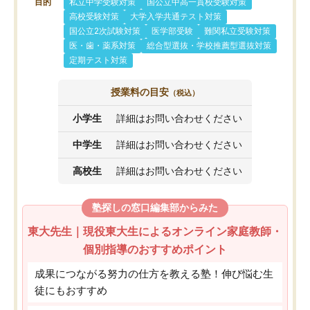
目的
私立中学受験対策
国公立中高一貫校受験対策
高校受験対策
大学入学共通テスト対策
国公立2次試験対策
医学部受験
難関私立受験対策
医・歯・薬系対策
総合型選抜・学校推薦型選抜対策
定期テスト対策
授業料の目安
（税込）
小学生
詳細はお問い合わせください
中学生
詳細はお問い合わせください
高校生
詳細はお問い合わせください
塾探しの窓口編集部からみた
東大先生｜現役東大生によるオンライン家庭教師・
個別指導のおすすめポイント
成果につながる努力の仕方を教える塾！伸び悩む生
徒にもおすすめ