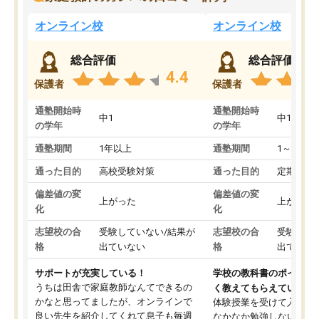
オンライン校
オンライン校
総合評価
総合評価
4.4
保護者
保護者
通塾開始時
通塾開始時
中1
中1
の学年
の学年
通塾期間
1年以上
通塾期間
1～3ヵ月
通った目的
高校受験対策
通った目的
定期テス
偏差値の変
偏差値の変
上がった
上がった
化
化
志望校の合
受験していない/結果が
志望校の合
受験して
格
出ていない
格
出ていな
サポートが充実している！
学校の教科書のポイント
うちは田舎で家庭教師なんてできるの
く教えてもらえている
かなと思ってましたが、オンラインで
体験授業を受けて入塾し
良い先生を紹介してくれて息子も毎週
なかなか勉強しない息子