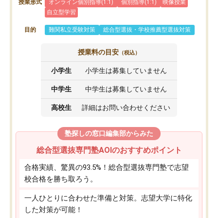
授業形式
オンライン個別指導(1:1)
個別指導(1:1)
映像授業
自立型学習
目的
難関私立受験対策
総合型選抜・学校推薦型選抜対策
授業料の目安
（税込）
小学生
小学生は募集していません
中学生
中学生は募集していません
高校生
詳細はお問い合わせください
塾探しの窓口編集部からみた
総合型選抜専門塾AOIのおすすめポイント
合格実績、驚異の93.5%！総合型選抜専門塾で志望
校合格を勝ち取ろう。
一人ひとりに合わせた準備と対策。志望大学に特化
した対策が可能！