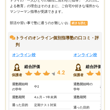
トライの「一人ひとりの個性に合わせた指導」「人の力に
よる教育」の理念はそのままに、ご自宅や好きな場所から
マンツーマン指導が受講できます。
部活や習い事で塾に通うのが難しいお...
続きを読む
トライのオンライン個別指導塾の口コミ・評
判
オンライン校
オンライン校
総合評価
総合評価
4.2
保護者
保護者
通塾開始時
通塾開始時の
中2
高3
の学年
学年
通塾期間
4ヵ月～1年未満
通塾期間
1～3
通った目的
定期テスト対策
大学入
通った目的