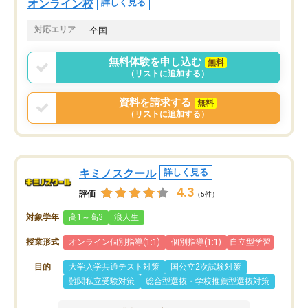
オンライン校
詳しく見る
共有があり宿題もそちらで出される形
も合わなければチェンジ
でした。
娘は3科目ともずっと同
対応エリア
全国
2ヶ月で担当講師の方がお辞めになると
言う事で講師変更の申し出があり、あ
無料体験を申し込む
無料
まりに短期での変更だった為、塾に通
（リストに追加する）
う事にして退会しました。遅れも取り
戻せ、授業内容や講師の方は良かった
資料を請求する
無料
と思います。
（リストに追加する）
キミノスクール
詳しく見る
4.3
評価
（5件）
対象学年
高1～高3
浪人生
授業形式
オンライン個別指導(1:1)
個別指導(1:1)
自立型学習
目的
大学入学共通テスト対策
国公立2次試験対策
難関私立受験対策
総合型選抜・学校推薦型選抜対策