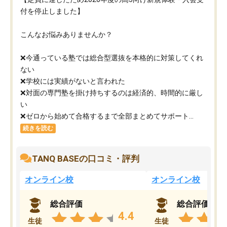
付を停止しました】
こんなお悩みありませんか？
❌今通っている塾では総合型選抜を本格的に対策してくれ
ない
❌学校には実績がないと言われた
❌対面の専門塾を掛け持ちするのは経済的、時間的に厳し
い
❌ゼロから始めて合格するまで全部まとめてサポート...
続きを読む
TANQ BASEの口コミ・評判
オンライン校
オンライン校
総合評価
総合評価
4.4
生徒
生徒