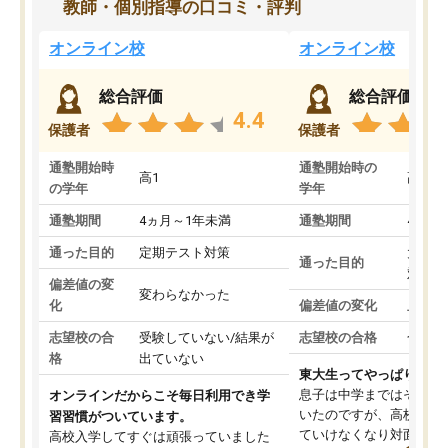
教師・個別指導の口コミ・評判
オンライン校
オンライン校
総合評価
総合評価
4.4
保護者
保護者
通塾開始時
通塾開始時の
高1
高3
の学年
学年
通塾期間
4ヵ月～1年未満
通塾期間
4ヵ月
通った目的
定期テスト対策
大学入
通った目的
対策
偏差値の変
変わらなかった
化
偏差値の変化
上がっ
志望校の合
受験していない/結果が
志望校の合格
合格し
格
出ていない
東大生ってやっぱりすご
息子は中学まではそこそ
オンラインだからこそ毎日利用でき学
いたのですが、高校に入
習習慣がついています。
ていけなくなり対面の塾
高校入学してすぐは頑張っていました