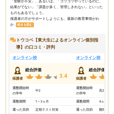
「受験が不安」、あるいは、「コツコツやっているのに、
結果がでない」「課題が多く、管理しきれない」といった
ものもあるでしょう。
保護者の方がサポートしようにも、最新の教育事情がわ
か...
続きを読む
トウコベ【東大生によるオンライン個別指
導】の口コミ・評判
オンライン校
オンライン校
総合評価
総合評価
3.4
保護者
保護者
通塾開始時
通塾開始時
中2
高2
の学年
の学年
通塾期間
1～3ヵ月
通塾期間
4ヵ月～1
通った目的
定期テスト対策
通った目的
難関私立