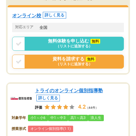
定しました。
やる気も出ましたし、苦
くなってきたようなので
オンラインツールを使用した単語帳の
お願いして良かったと思
オンライン校
詳しく見る
共有があり宿題もそちらで出される形
も合わなければチェンジ
でした。
娘は3科目ともずっと同
対応エリア
全国
2ヶ月で担当講師の方がお辞めになると
言う事で講師変更の申し出があり、あ
無料体験を申し込む
無料
まりに短期での変更だった為、塾に通
（リストに追加する）
う事にして退会しました。遅れも取り
戻せ、授業内容や講師の方は良かった
資料を請求する
無料
と思います。
（リストに追加する）
トライのオンライン個別指導塾
詳しく見る
4.2
評価
（44件）
対象学年
小1～小6
中1～中3
高1～高3
浪人生
授業形式
オンライン個別指導(1:1)