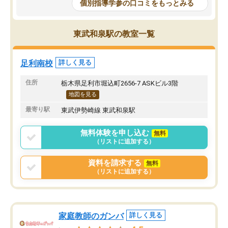
個別指導学参の口コミをもっとみる
東武和泉駅の教室一覧
足利南校
詳しく見る
住所
栃木県足利市堀込町2656-7 ASKビル3階
地図を見る
最寄り駅
東武伊勢崎線 東武和泉駅
無料体験を申し込む
無料
（リストに追加する）
資料を請求する
無料
（リストに追加する）
家庭教師のガンバ
詳しく見る