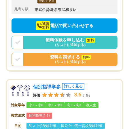
地図を見る
最寄り駅
東武伊勢崎線 東武和泉駅
通話
電話で問い合わせする
無料
無料体験を申し込む
無料
（リストに追加する）
資料を請求する
無料
（リストに追加する）
個別指導学参
詳しく見る
3.6
評価
（1件）
対象学年
小1～小6
中1～中3
高1～高3
浪人生
授業形式
個別指導(1:1)
目的
私立中学受験対策
国公立中高一貫校受験対策