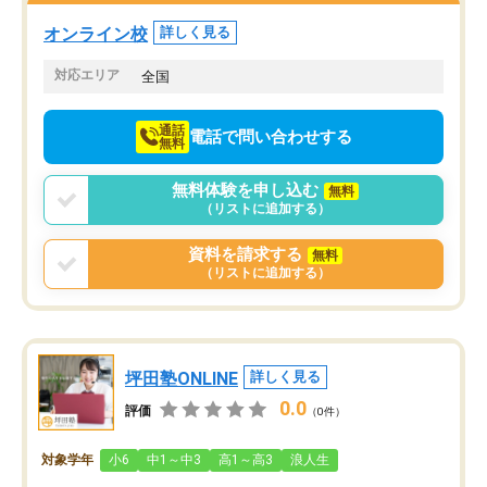
オンライン校
詳しく見る
対応エリア
全国
通話
電話で問い合わせする
無料
無料体験を申し込む
無料
（リストに追加する）
資料を請求する
無料
（リストに追加する）
坪田塾ONLINE
詳しく見る
0.0
評価
（0件）
対象学年
小6
中1～中3
高1～高3
浪人生