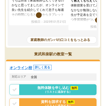
うちは田舎で家庭教師なんてできるの
く教えてもらえている
かなと思ってましたが、オンラインで
体験授業を受けて入塾し
良い先生を紹介してくれて息子も毎週
なかなか勉強しない息子
その時間になると自分からタブレット
生が予定表を立ててくれ
を開いてzoomを繋げるようになりまし
つ学習習慣がついてきま
投稿日：2025年01月21日
た！5科目なんでもOKなのもとても気
オンラインで週に一度の
投稿日：20
に入っています
指導が無い日も予定表に
成績もだいぶ下の方でしたが、通い始
したり、LINEでわから
めて1年ほどだった今では平均点以上の
問できるのでとても助か
家庭教師のガンバの口コミをもっとみる
科目が増えてきました！あと1年受験ま
であるので無料の週末教室を使用しな
がら頑張って欲しいと思います！
東武和泉駅の教室一覧
オンライン校
詳しく見る
対応エリア
全国
無料体験を申し込む
無料
（リストに追加する）
資料を請求する
無料
（リストに追加する）