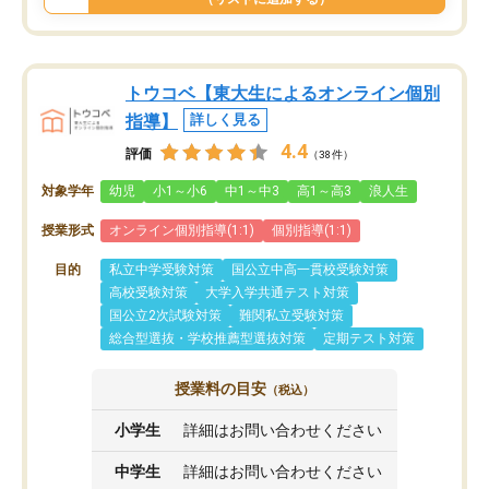
トウコベ【東大生によるオンライン個別
指導】
詳しく見る
4.4
評価
（38件）
対象学年
幼児
小1～小6
中1～中3
高1～高3
浪人生
授業形式
オンライン個別指導(1:1)
個別指導(1:1)
目的
私立中学受験対策
国公立中高一貫校受験対策
高校受験対策
大学入学共通テスト対策
国公立2次試験対策
難関私立受験対策
総合型選抜・学校推薦型選抜対策
定期テスト対策
授業料の目安
（税込）
小学生
詳細はお問い合わせください
中学生
詳細はお問い合わせください