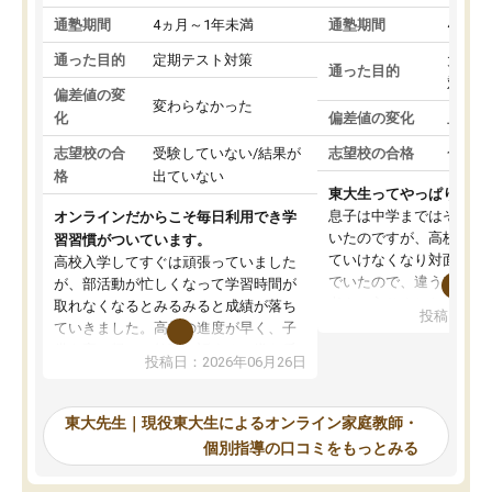
通塾期間
4ヵ月～1年未満
通塾期間
4ヵ月
通った目的
定期テスト対策
大学入
通った目的
対策
偏差値の変
変わらなかった
化
偏差値の変化
上がっ
志望校の合
受験していない/結果が
志望校の合格
合格し
格
出ていない
東大生ってやっぱりすご
息子は中学まではそこそ
オンラインだからこそ毎日利用でき学
いたのですが、高校に入
習習慣がついています。
ていけなくなり対面の塾
高校入学してすぐは頑張っていました
でいたので、違うアプロ
が、部活動が忙しくなって学習時間が
考えて入りました。地元
取れなくなるとみるみると成績が落ち
投稿日：20
で、当初は模試でD判定
ていきました。高校の進度が早く、子
していたのですが、やは
供も家に帰って勉強の話すると嫌な反
投稿日：2026年06月26日
験勉強に詳しく、先生か
応を示します。東大先生にお願いして
受け合格できました。ま
からは効率的な計画を先生が立ててく
自習室が毎日使えていつ
れるので、親としても安心です。毎日
東大先生｜現役東大生によるオンライン家庭教師・
るのが心強かったようで
使える自習室とかもあり、わからない
個別指導の口コミをもっとみる
謝です。
ところがあれば先生が回答してくれる
のも重宝しています。