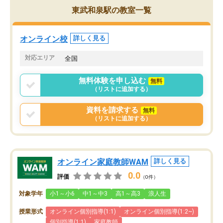
東武和泉駅の教室一覧
オンライン校
詳しく見る
対応エリア
全国
無料体験を申し込む
無料
（リストに追加する）
資料を請求する
無料
（リストに追加する）
オンライン家庭教師WAM
詳しく見る
0.0
評価
（0件）
対象学年
小1～小6
中1～中3
高1～高3
浪人生
授業形式
オンライン個別指導(1:1)
オンライン個別指導(1:2~)
個別指導(1:1)
家庭教師