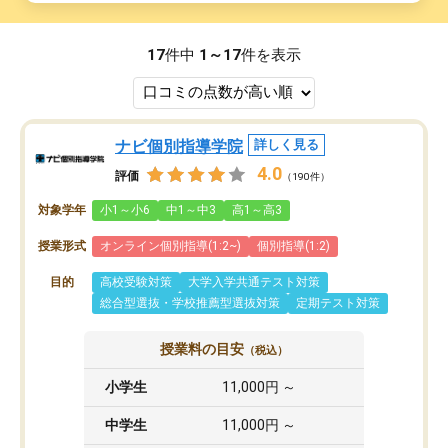
17
件中
1～17
件を表示
ナビ個別指導学院
詳しく見る
4.0
評価
（190件）
対象学年
小1～小6
中1～中3
高1～高3
授業形式
オンライン個別指導(1:2~)
個別指導(1:2)
目的
高校受験対策
大学入学共通テスト対策
総合型選抜・学校推薦型選抜対策
定期テスト対策
授業料の目安
（税込）
小学生
11,000円 ～
中学生
11,000円 ～