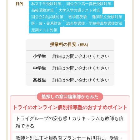
目的
私立中学受験対策
国公立中高一貫校受験対策
高校受験対策
大学入学共通テスト対策
国公立2次試験対策
医学部受験
難関私立受験対策
医・歯・薬系対策
総合型選抜・学校推薦型選抜対策
定期テスト対策
授業料の目安
（税込）
小学生
詳細はお問い合わせください
中学生
詳細はお問い合わせください
高校生
詳細はお問い合わせください
塾探しの窓口編集部からみた
トライのオンライン個別指導塾のおすすめポイント
トライグループの安心感！カリキュラムも教師も信
頼できる
教師と別に正社員教育プランナーも担任に。受験・