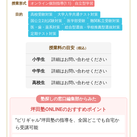
授業形式
オンライン個別指導(1:1)
自立型学習
目的
高校受験対策
大学入学共通テスト対策
国公立2次試験対策
医学部受験
難関私立受験対策
医・歯・薬系対策
総合型選抜・学校推薦型選抜対策
定期テスト対策
授業料の目安
（税込）
小学生
詳細はお問い合わせください
中学生
詳細はお問い合わせください
高校生
詳細はお問い合わせください
塾探しの窓口編集部からみた
坪田塾ONLINEのおすすめポイント
“ビリギャル”坪田塾の指導を、全国どこでも自宅か
ら受講可能