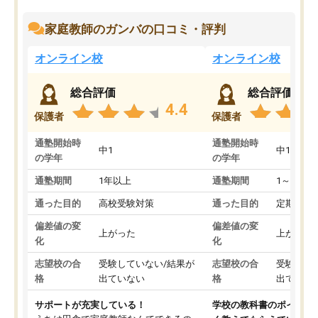
家庭教師のガンバの口コミ・評判
オンライン校
オンライン校
総合評価
総合評価
4.4
保護者
保護者
通塾開始時
通塾開始時
中1
中1
の学年
の学年
通塾期間
1年以上
通塾期間
1～3ヵ月
通った目的
高校受験対策
通った目的
定期テス
偏差値の変
偏差値の変
上がった
上がった
化
化
志望校の合
受験していない/結果が
志望校の合
受験して
格
出ていない
格
出ていな
サポートが充実している！
学校の教科書のポイント