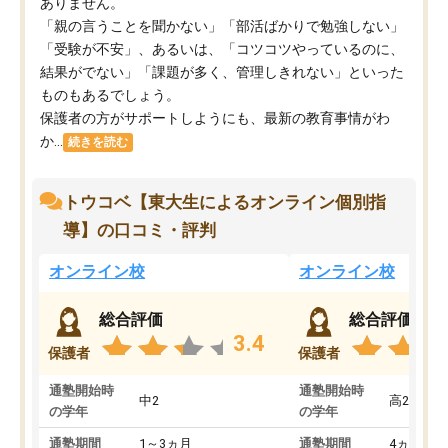
ありません。
「親の言うことを聞かない」「部活ばかりで勉強しない」
「受験が不安」、あるいは、「コツコツやっているのに、
結果がでない」「課題が多く、管理しきれない」といった
ものもあるでしょう。
保護者の方がサポートしようにも、最新の教育事情がわ
か...
続きを読む
トウコベ【東大生によるオンライン個別指
導】の口コミ・評判
オンライン校
オンライン校
総合評価
総合評価
3.4
保護者
保護者
通塾開始時
通塾開始時
中2
高2
の学年
の学年
通塾期間
1～3ヵ月
通塾期間
4ヵ月～1