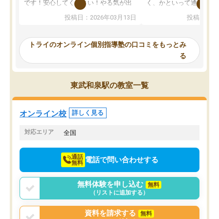
です！安心してください！やる気が出
く、かといって通うには
ないのは私たち講師の責任です」と言
が、トライならオンライ
投稿日：2026年03月13日
投稿日：20
ってくださり、確かに！と考えて、思
可能なので本当に助かり
い切って入塾しました。英語が苦手だ
テストの内容重視でした
ったんですが、学生の先生から学ぶこ
らないところをピンポイ
トライのオンライン個別指導塾の口コミをもっとみ
とで、勉強のコツみたいなものをつか
頂いて、とてもわかりや
る
み、徐々に成績が上がったらいいなと
していました。一生を左
思っていました。何が今足りないのか
スト、多少お金がかかっ
を的確に指導いただき、子どももびっ
思い切って入塾してよか
東武和泉駅の教室一覧
くりするほど楽しんでやる気を持って
塾を受けています。狙い通り、少しず
つ成績も上がり、苦手意識も無くなっ
オンライン校
詳しく見る
てきたので、さらに苦手な数学も追加
でお願いしました。来年の高校受験に
対応エリア
全国
向けて頑張っています。
通話
電話で問い合わせする
無料
無料体験を申し込む
無料
（リストに追加する）
資料を請求する
無料