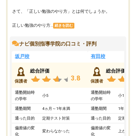
さて、「正しい勉強のやり方」とは何でしょうか。
正しい勉強のやり方...
続きを読む
ナビ個別指導学院の口コミ・評判
坂戸校
有田校
総合評価
総合評価
3.8
保護者
保護者
通塾開始時
通塾開始時
小5
小1
の学年
の学年
通塾期間
4ヵ月～1年未満
通塾期間
1年以上
通った目的
定期テスト対策
通った目的
定期テス
偏差値の変
偏差値の変
変わらなかった
上がった
化
化