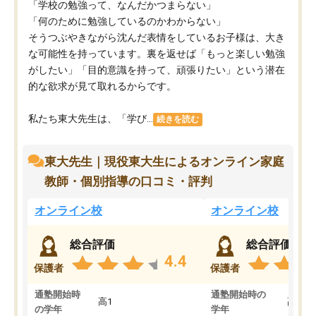
「学校の勉強って、なんだかつまらない」
「何のために勉強しているのかわからない」
そうつぶやきながら沈んだ表情をしているお子様は、大き
な可能性を持っています。裏を返せば「もっと楽しい勉強
がしたい」「目的意識を持って、頑張りたい」という潜在
的な欲求が見て取れるからです。
私たち東大先生は、「学び...
続きを読む
東大先生｜現役東大生によるオンライン家庭
教師・個別指導の口コミ・評判
オンライン校
オンライン校
総合評価
総合評価
4.4
保護者
保護者
通塾開始時
通塾開始時の
高1
高3
の学年
学年