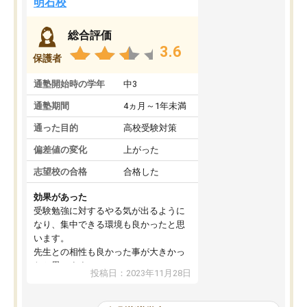
明石校
総合評価
3.6
保護者
通塾開始時の学年
中3
通塾期間
4ヵ月～1年未満
通った目的
高校受験対策
偏差値の変化
上がった
志望校の合格
合格した
効果があった
受験勉強に対するやる気が出るように
なり、集中できる環境も良かったと思
います。
先生との相性も良かった事が大きかっ
たと思います。
投稿日：2023年11月28日