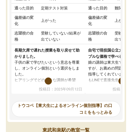
通った目的
定期テスト対策
通った目的
難関私立
偏差値の変
偏差値の変
上がった
上がった
化
化
志望校の合
受験していない/結果が
志望校の合
受験して
格
出ていない
格
出ていな
長期欠席で遅れた授業を取り戻せて助
自宅で現役国公立大学生
かりました。
ブルな価格で学べる
子供の家で学びたいという意志を尊重
娘の講師は東大生では無
し、オンライン個別という選択をしま
すが、お薦めの問題集や
した。
指導してくれています。2
ヒアリングでどのような講師が希望
もLINEで直接先生に質問
か、オプションは付帯するかなど選ぶ
教科でも)。受講科目や
投稿日：2025年09月12日
投稿日：20
事が出来ました。
めれるので、個人に合っ
講師とのマッチング後講師との初回ミ
ると思います。カリキュ
ーティングを行い、その講師で良いか
いなのがあり(有料)、受
トウコベ【東大生によるオンライン個別指導】の口
他の講師を希望するか子供との相性も
ことをどんなスケジュー
コミをもっとみる
見てから講師を決定する事ができま
くか相談したのですが、
す。
ち期待したものではなく
うちの子は、初回面談の講師の方で決
内容でした。それでも明
東武和泉駅の教室一覧