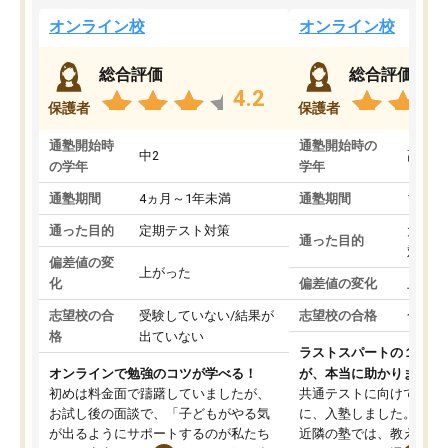
オンライン校
オンライン校
総合評価
総合評価
4.2
保護者
保護者
通塾開始時
通塾開始時の
中2
高3
の学年
学年
通塾期間
4ヵ月～1年未満
通塾期間
1～3
通った目的
定期テスト対策
大学入
通った目的
対策
偏差値の変
上がった
化
偏差値の変化
上がっ
志望校の合
受験していない/結果が
志望校の合格
合格し
格
出ていない
ラストスパートの１か月
オンラインで勉強のコツが学べる！
が、本当に助かりました
初めは料金面で躊躇していましたが、
共通テストに向けての追
お試し後の面談で、「子どもがやる気
に、入塾しました。田舎
が出るようにサポートするのが私たち
近隣の塾では、教えても