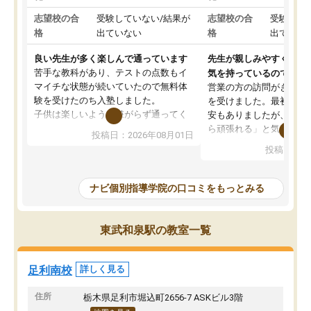
志望校の合
受験していない/結果が
志望校の合
受験して
格
出ていない
格
出ていな
良い先生が多く楽しんで通っています
先生が親しみやすく勉強
苦手な教科があり、テストの点数もイ
気を持っているので安心
マイチな状態が続いていたので無料体
営業の方の訪問がきっか
験を受けたのち入塾しました。
を受けました。最初は続
子供は楽しいようで嫌がらず通ってく
安もありましたが、子ど
れています。
ら頑張れる」と気に入り
投稿日：2026年08月01日
先生は良い方が多く、いつも笑顔で対
以上お世話になっていま
投稿日：20
応して頂けるので安心してお任せする
ても分かりやすく、学校
ことができます。
き方や、子どもに合った
教室は少し狭い印象なので夜の時間帯
方を丁寧に教えてくださ
ナビ個別指導学院の口コミをもっとみる
など生徒さんが多い時間帯は手狭では
が深まっていると感じま
ないかな？と感じます。
熱心で、一人ひとりの苦
また駅前にあるのでアクセスは良いで
握し、復習や講習を通し
東武和泉駅の教室一覧
すが駐車場がないのでお迎えの際に近
ポートしてくださいます
隣のコインパーキングを利用または路
前より勉強に前向きに取
上駐車をするしかない点が少し不便で
になり、安心して通わせ
足利南校
詳しく見る
す。
感じています。これから
りたいと思える塾です。
住所
栃木県足利市堀込町2656-7 ASKビル3階