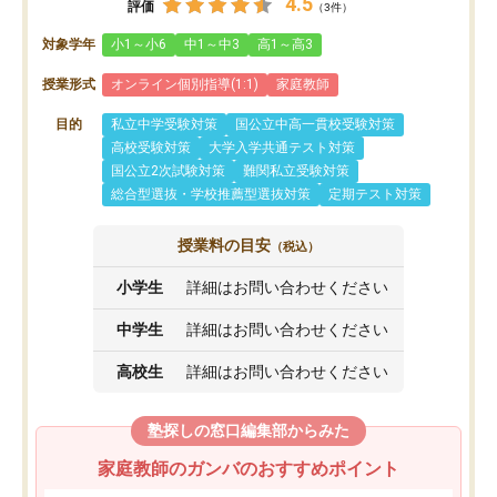
4.5
評価
（3件）
対象学年
小1～小6
中1～中3
高1～高3
授業形式
オンライン個別指導(1:1)
家庭教師
目的
私立中学受験対策
国公立中高一貫校受験対策
高校受験対策
大学入学共通テスト対策
国公立2次試験対策
難関私立受験対策
総合型選抜・学校推薦型選抜対策
定期テスト対策
授業料の目安
（税込）
小学生
詳細はお問い合わせください
中学生
詳細はお問い合わせください
高校生
詳細はお問い合わせください
塾探しの窓口編集部からみた
家庭教師のガンバのおすすめポイント