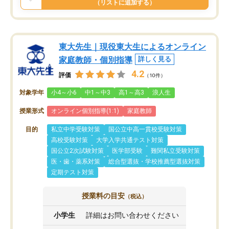
（リストに追加する）
東大先生｜現役東大生によるオンライン
家庭教師・個別指導
詳しく見る
4.2
評価
（10件）
対象学年
小4～小6
中1～中3
高1～高3
浪人生
授業形式
オンライン個別指導(1:1)
家庭教師
目的
私立中学受験対策
国公立中高一貫校受験対策
高校受験対策
大学入学共通テスト対策
国公立2次試験対策
医学部受験
難関私立受験対策
医・歯・薬系対策
総合型選抜・学校推薦型選抜対策
定期テスト対策
授業料の目安
（税込）
小学生
詳細はお問い合わせください