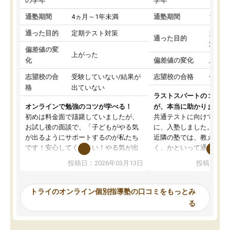
の学年
学年
通塾期間
4ヵ月～1年未満
通塾期間
1～3
通った目的
定期テスト対策
大学入
通った目的
対策
偏差値の変
上がった
化
偏差値の変化
上がっ
志望校の合
受験していない/結果が
志望校の合格
合格し
格
出ていない
ラストスパートの１か月
オンラインで勉強のコツが学べる！
が、本当に助かりました
初めは料金面で躊躇していましたが、
共通テストに向けての追
お試し後の面談で、「子どもがやる気
に、入塾しました。田舎
が出るようにサポートするのが私たち
近隣の塾では、教えても
です！安心してください！やる気が出
く、かといって通うには
ないのは私たち講師の責任です」と言
が、トライならオンライ
投稿日：2026年03月13日
投稿日：20
ってくださり、確かに！と考えて、思
可能なので本当に助かり
い切って入塾しました。英語が苦手だ
テストの内容重視でした
ったんですが、学生の先生から学ぶこ
らないところをピンポイ
トライのオンライン個別指導塾の口コミをもっとみ
とで、勉強のコツみたいなものをつか
頂いて、とてもわかりや
る
み、徐々に成績が上がったらいいなと
していました。一生を左
思っていました。何が今足りないのか
スト、多少お金がかかっ
を的確に指導いただき、子どももびっ
思い切って入塾してよか