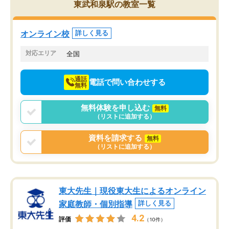
東武和泉駅の教室一覧
くりするほど楽しんでやる気を持って
塾を受けています。狙い通り、少しず
つ成績も上がり、苦手意識も無くなっ
オンライン校
詳しく見る
てきたので、さらに苦手な数学も追加
でお願いしました。来年の高校受験に
対応エリア
全国
向けて頑張っています。
通話
電話で問い合わせする
無料
無料体験を申し込む
無料
（リストに追加する）
資料を請求する
無料
（リストに追加する）
東大先生｜現役東大生によるオンライン
家庭教師・個別指導
詳しく見る
4.2
評価
（10件）