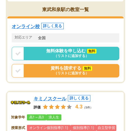
す。
ち期待したものではなく
うちの子は、初回面談の講師の方で決
内容でした。それでも明
東武和泉駅の教室一覧
定しました。
やる気も出ましたし、苦
くなってきたようなので
オンラインツールを使用した単語帳の
お願いして良かったと思
オンライン校
詳しく見る
共有があり宿題もそちらで出される形
も合わなければチェンジ
でした。
娘は3科目ともずっと同
対応エリア
全国
2ヶ月で担当講師の方がお辞めになると
言う事で講師変更の申し出があり、あ
無料体験を申し込む
無料
まりに短期での変更だった為、塾に通
（リストに追加する）
う事にして退会しました。遅れも取り
戻せ、授業内容や講師の方は良かった
資料を請求する
無料
と思います。
（リストに追加する）
キミノスクール
詳しく見る
4.3
評価
（5件）
対象学年
高1～高3
浪人生
授業形式
オンライン個別指導(1:1)
個別指導(1:1)
自立型学習