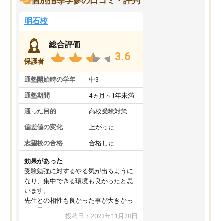
個別指導学参の口コミ・評判
明石校
総合評価
3.6
保護者
通塾開始時の学年
中3
通塾期間
4ヵ月～1年未満
通った目的
高校受験対策
偏差値の変化
上がった
志望校の合格
合格した
効果があった
受験勉強に対するやる気が出るように
なり、集中できる環境も良かったと思
います。
先生との相性も良かった事が大きかっ
たと思います。
投稿日：2023年11月28日