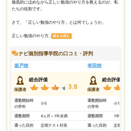
徹底的にほめながら正しい勉強のやり方を教えるのが、私
たちの役割です。
さて、「正しい勉強のやり方」とは何でしょうか。
正しい勉強のやり方...
続きを読む
ナビ個別指導学院の口コミ・評判
坂戸校
有田校
総合評価
総合評価
3.8
保護者
保護者
通塾開始時
通塾開始時
小5
小1
の学年
の学年
通塾期間
4ヵ月～1年未満
通塾期間
1年以上
通った目的
定期テスト対策
通った目的
定期テス