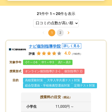
21
件中
1～20
件を表示
1
2
ナビ個別指導学院
詳しく見る
4.0
評価
（190件）
対象学年
小1～小6
中1～中3
高1～高3
授業形式
オンライン個別指導(1:2~)
個別指導(1:2)
目的
高校受験対策
大学入学共通テスト対策
総合型選抜・学校推薦型選抜対策
定期テスト対策
授業料の目安
（税込）
小学生
11,000円 ～