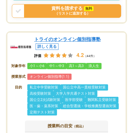
資料を請求する
無料
（リストに追加する）
トライのオンライン個別指導塾
詳しく見る
4.2
評価
（44件）
対象学年
小1～小6
中1～中3
高1～高3
浪人生
授業形式
オンライン個別指導(1:1)
目的
私立中学受験対策
国公立中高一貫校受験対策
高校受験対策
大学入学共通テスト対策
国公立2次試験対策
医学部受験
難関私立受験対策
医・歯・薬系対策
総合型選抜・学校推薦型選抜対策
定期テスト対策
授業料の目安
（税込）