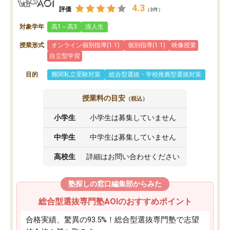
4.3
評価
（3件）
対象学年
高1～高3
浪人生
授業形式
オンライン個別指導(1:1)
個別指導(1:1)
映像授業
自立型学習
目的
難関私立受験対策
総合型選抜・学校推薦型選抜対策
授業料の目安
（税込）
小学生
小学生は募集していません
中学生
中学生は募集していません
高校生
詳細はお問い合わせください
塾探しの窓口編集部からみた
総合型選抜専門塾AOIのおすすめポイント
合格実績、驚異の93.5%！総合型選抜専門塾で志望