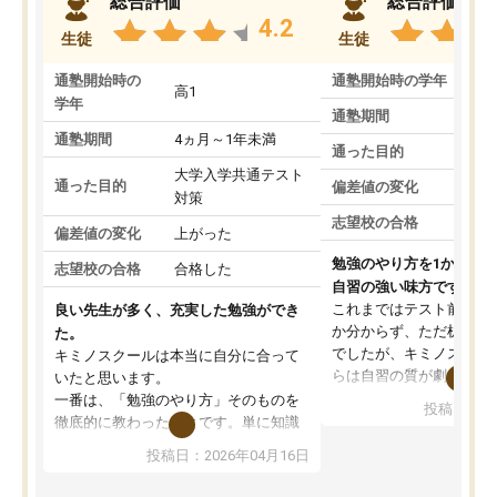
総合評価
総合評価
4.2
生徒
生徒
通塾開始時の
通塾開始時の学年
中
高1
学年
通塾期間
通塾期間
4ヵ月～1年未満
通った目的
大学入学共通テスト
通った目的
偏差値の変化
対策
志望校の合格
偏差値の変化
上がった
勉強のやり方を1から教
志望校の合格
合格した
自習の強い味方です。
これまではテスト前に何
良い先生が多く、充実した勉強ができ
か分からず、ただ机に座
た。
でしたが、キミノスクー
キミノスクールは本当に自分に合って
らは自習の質が劇的に変
いたと思います。
先生が毎日何をすべきか
一番は、「勉強のやり方」そのものを
投稿日：20
を明確にしてくれるので
徹底的に教わったことです。単に知識
ずに学習に取り組めるよ
を詰め込むのではなく、自学自習の習
投稿日：2026年04月16日
が一番の収穫です。
慣が身につくよう並走してくれるの
授業で教えてもらうとい
で、通塾日以外も机に向かうのが苦で