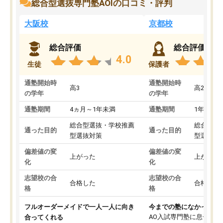
総合型選抜専門塾AOIの口コミ・評判
大阪校
京都校
総合評価
総合評価
4.0
生徒
保護者
通塾開始時
通塾開始時
高3
高2
の学年
の学年
通塾期間
4ヵ月～1年未満
通塾期間
1年以上
総合型選抜・学校推薦
総合型選
通った目的
通った目的
型選抜対策
型選抜対
偏差値の変
偏差値の変
上がった
上がった
化
化
志望校の合
志望校の合
合格した
合格した
格
格
フルオーダーメイドで一人一人に向き
今までの塾になかったA
AO入試専門塾に息子を
合ってくれる