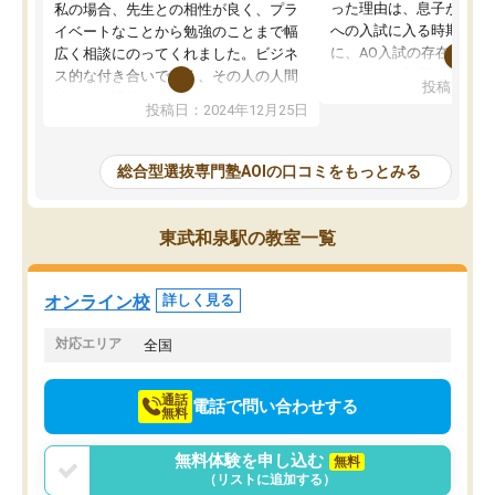
った理由は、息子が高校
私の場合、先生との相性が良く、プラ
への入試に入る時期に差
イベートなことから勉強のことまで幅
に、AO入試の存在を息
広く相談にのってくれました。ビジネ
してもその制度で合格し
ス的な付き合いでなく、その人の人間
投稿日：20
たことから、AOIに入塾
性までを適切に把握し、むきあってい
投稿日：2024年12月25日
思いました。
るなぁと強く感じることできました。
AOIでは、カウンセリン
また、他の先生の意見も聞いてみたい
で、AO入試を改めて知
と相談すると、他の先生も紹介してく
総合型選抜専門塾AOIの口コミをもっとみる
それに対しての具体的な
ださり、客観的なアドバイスもいただ
ことでした。更に子供の
くことができました（志望理由・自己
る適正等についても詳し
PR等の添削において）。そして、なに
東武和泉駅の教室一覧
でき、メンターの方々も
より自習室が解放されている点がよか
けてらっしゃいますので
ったです。友達と好きな時間に自習
せることができました。
し、お互いを高めあえる環境がありま
オンライン校
詳しく見る
した。
対応エリア
全国
通話
電話で問い合わせする
無料
無料体験を申し込む
無料
（リストに追加する）