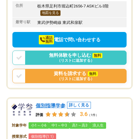
りたいと思える塾です。
住所
栃木県足利市堀込町2656-7 ASKビル3階
地図を見る
最寄り駅
東武伊勢崎線 東武和泉駅
通話
電話で問い合わせする
無料
無料体験を申し込む
無料
（リストに追加する）
資料を請求する
無料
（リストに追加する）
個別指導学参
詳しく見る
3.6
評価
（1件）
対象学年
小1～小6
中1～中3
高1～高3
浪人生
授業形式
個別指導(1:1)