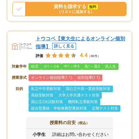
資料を請求する
無料
（リストに追加する）
トウコベ【東大生によるオンライン個別
指導】
詳しく見る
4.4
評価
（38件）
対象学年
幼児
小1～小6
中1～中3
高1～高3
浪人生
授業形式
オンライン個別指導(1:1)
個別指導(1:1)
目的
私立中学受験対策
国公立中高一貫校受験対策
高校受験対策
大学入学共通テスト対策
国公立2次試験対策
難関私立受験対策
総合型選抜・学校推薦型選抜対策
定期テスト対策
授業料の目安
（税込）
小学生
詳細はお問い合わせください