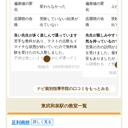
偏差値の変
偏差値の変
変わらなかった
上がった
化
化
志望校の合
受験していない/結果が
志望校の合
受験して
格
出ていない
格
出ていな
良い先生が多く楽しんで通っています
先生が親しみやすく勉強
苦手な教科があり、テストの点数もイ
気を持っているので安心
マイチな状態が続いていたので無料体
営業の方の訪問がきっか
験を受けたのち入塾しました。
を受けました。最初は続
子供は楽しいようで嫌がらず通ってく
安もありましたが、子ど
れています。
ら頑張れる」と気に入り
投稿日：2026年08月01日
先生は良い方が多く、いつも笑顔で対
以上お世話になっていま
投稿日：20
応して頂けるので安心してお任せする
ても分かりやすく、学校
ことができます。
き方や、子どもに合った
教室は少し狭い印象なので夜の時間帯
方を丁寧に教えてくださ
ナビ個別指導学院の口コミをもっとみる
など生徒さんが多い時間帯は手狭では
が深まっていると感じま
ないかな？と感じます。
熱心で、一人ひとりの苦
また駅前にあるのでアクセスは良いで
握し、復習や講習を通し
東武和泉駅の教室一覧
すが駐車場がないのでお迎えの際に近
ポートしてくださいます
隣のコインパーキングを利用または路
前より勉強に前向きに取
上駐車をするしかない点が少し不便で
になり、安心して通わせ
足利南校
詳しく見る
す。
感じています。これから