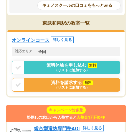
の仕方をコーチングして
はなくなりました。
キミノスクールの口コミをもっとみる
ルなので、家での学習習
身につきました。結果と
講師の方との距離も近く、親身なコー
た英語の偏差値が10以上
チングのおかげで、停滞期もモチベー
東武和泉駅の教室一覧
していた公立高校に無事
ションを維持できました。「やらされ
た。自分から学ぶ姿勢を
る勉強」から「目標のための勉強」へ
たい家庭には本当におす
意識が変わったことが、目標校への合
オンラインコース
詳しく見る
思います。
格に繋がったと思います。
対応エリア
全国
無料体験を申し込む
無料
（リストに追加する）
資料を請求する
無料
（リストに追加する）
キャンペーン対象塾
塾探しの窓口から入塾すると
入塾金1万円OFF
総合型選抜専門塾AOI
詳しく見る