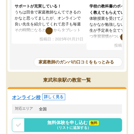
サポートが充実している！
学校の教科書のポイント
うちは田舎で家庭教師なんてできるの
く教えてもらえている
かなと思ってましたが、オンラインで
体験授業を受けて入塾し
良い先生を紹介してくれて息子も毎週
なかなか勉強しない息子
その時間になると自分からタブレット
生が予定表を立ててくれ
を開いてzoomを繋げるようになりまし
つ学習習慣がついてきま
投稿日：2025年01月21日
た！5科目なんでもOKなのもとても気
オンラインで週に一度の
投稿日：20
に入っています
指導が無い日も予定表に
成績もだいぶ下の方でしたが、通い始
したり、LINEでわから
めて1年ほどだった今では平均点以上の
問できるのでとても助か
家庭教師のガンバの口コミをもっとみる
科目が増えてきました！あと1年受験ま
であるので無料の週末教室を使用しな
がら頑張って欲しいと思います！
東武和泉駅の教室一覧
オンライン校
詳しく見る
対応エリア
全国
無料体験を申し込む
無料
（リストに追加する）