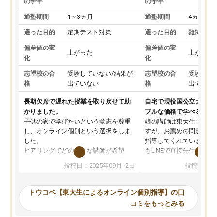
の学年
の学年
通塾期間
1～3ヵ月
通塾期間
4ヵ月～1
通った目的
定期テスト対策
通った目的
難関私立
偏差値の変
偏差値の変
上がった
上がった
化
化
志望校の合
受験していない/結果が
志望校の合
受験して
格
出ていない
格
出ていな
長期欠席で遅れた授業を取り戻せて助
自宅で現役国公立大学生
かりました。
ブルな価格で学べる
子供の家で学びたいという意志を尊重
娘の講師は東大生では無
し、オンライン個別という選択をしま
すが、お薦めの問題集や
した。
指導してくれています。2
ヒアリングでどのような講師が希望
もLINEで直接先生に質問
か、オプションは付帯するかなど選ぶ
教科でも)。受講科目や
投稿日：2025年09月12日
投稿日：20
事が出来ました。
めれるので、個人に合っ
講師とのマッチング後講師との初回ミ
ると思います。カリキュ
ーティングを行い、その講師で良いか
いなのがあり(有料)、受
トウコベ【東大生によるオンライン個別指導】の口
他の講師を希望するか子供との相性も
ことをどんなスケジュー
コミをもっとみる
見てから講師を決定する事ができま
くか相談したのですが、