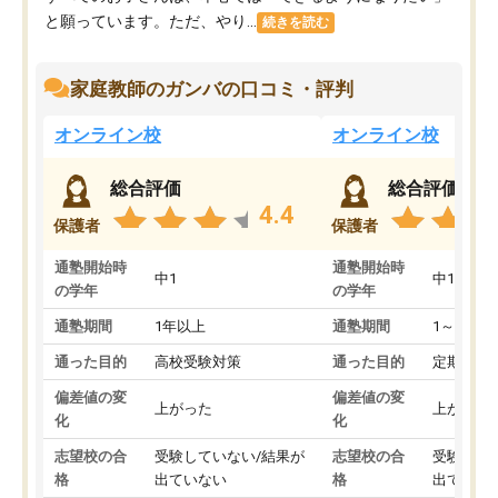
と願っています。ただ、やり...
続きを読む
家庭教師のガンバの口コミ・評判
オンライン校
オンライン校
総合評価
総合評価
4.4
保護者
保護者
通塾開始時
通塾開始時
中1
中1
の学年
の学年
通塾期間
1年以上
通塾期間
1～3ヵ月
通った目的
高校受験対策
通った目的
定期テス
偏差値の変
偏差値の変
上がった
上がった
化
化
志望校の合
受験していない/結果が
志望校の合
受験して
格
出ていない
格
出ていな