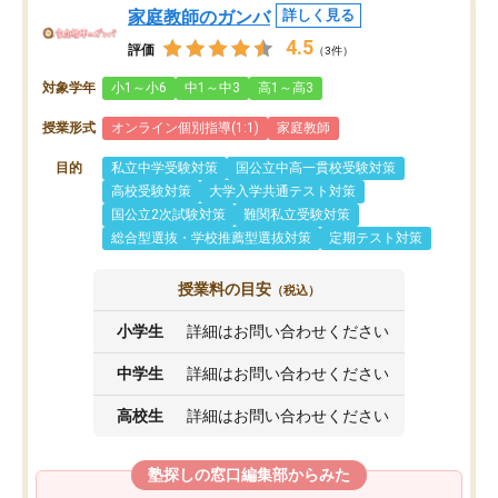
家庭教師のガンバ
詳しく見る
4.5
評価
（3件）
対象学年
小1～小6
中1～中3
高1～高3
授業形式
オンライン個別指導(1:1)
家庭教師
目的
私立中学受験対策
国公立中高一貫校受験対策
高校受験対策
大学入学共通テスト対策
国公立2次試験対策
難関私立受験対策
総合型選抜・学校推薦型選抜対策
定期テスト対策
授業料の目安
（税込）
小学生
詳細はお問い合わせください
中学生
詳細はお問い合わせください
高校生
詳細はお問い合わせください
塾探しの窓口編集部からみた