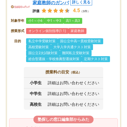
家庭教師のガンバ
詳しく見る
4.5
評価
（3件）
対象学年
小1～小6
中1～中3
高1～高3
授業形式
オンライン個別指導(1:1)
家庭教師
目的
私立中学受験対策
国公立中高一貫校受験対策
高校受験対策
大学入学共通テスト対策
国公立2次試験対策
難関私立受験対策
総合型選抜・学校推薦型選抜対策
定期テスト対策
授業料の目安
（税込）
小学生
詳細はお問い合わせください
中学生
詳細はお問い合わせください
高校生
詳細はお問い合わせください
塾探しの窓口編集部からみた