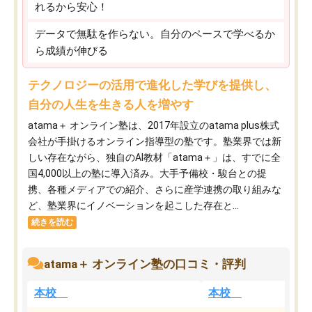
れるから安心！
データで無駄を作らない。自分のペースで学べるか
ら成績が伸びる
テクノロジーの活用で進化した学びを提供し、
自分の人生を生きる人を増やす
atama＋ オンライン塾は、2017年設立のatama plus株式
会社が手掛けるオンライン指導型の塾です。塾業界では新
しい存在ながら、独自のAI教材「atama＋」は、すでに全
国4,000以上の塾に導入済み。大手予備校・駿台との提
携、各種メディアでの紹介、さらに産学連携の取り組みな
ど、塾業界にイノベーションを起こした存在と...
続きを読む
atama＋ オンライン塾の口コミ・評判
本校
本校