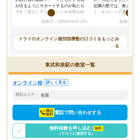
が出るようにサポートするのが私たち
近隣の塾では、教えても
です！安心してください！やる気が出
く、かといって通うには
ないのは私たち講師の責任です」と言
が、トライならオンライ
投稿日：2026年03月13日
投稿日：20
ってくださり、確かに！と考えて、思
可能なので本当に助かり
い切って入塾しました。英語が苦手だ
テストの内容重視でした
ったんですが、学生の先生から学ぶこ
らないところをピンポイ
トライのオンライン個別指導塾の口コミをもっとみ
とで、勉強のコツみたいなものをつか
頂いて、とてもわかりや
る
み、徐々に成績が上がったらいいなと
していました。一生を左
思っていました。何が今足りないのか
スト、多少お金がかかっ
を的確に指導いただき、子どももびっ
思い切って入塾してよか
東武和泉駅の教室一覧
くりするほど楽しんでやる気を持って
塾を受けています。狙い通り、少しず
つ成績も上がり、苦手意識も無くなっ
オンライン校
詳しく見る
てきたので、さらに苦手な数学も追加
でお願いしました。来年の高校受験に
対応エリア
全国
向けて頑張っています。
通話
電話で問い合わせする
無料
無料体験を申し込む
無料
（リストに追加する）