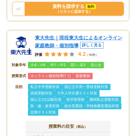
資料を請求する
無料
（リストに追加する）
東大先生｜現役東大生によるオンライン
家庭教師・個別指導
詳しく見る
4.2
評価
（10件）
対象学年
小4～小6
中1～中3
高1～高3
浪人生
授業形式
オンライン個別指導(1:1)
家庭教師
目的
私立中学受験対策
国公立中高一貫校受験対策
高校受験対策
大学入学共通テスト対策
国公立2次試験対策
医学部受験
難関私立受験対策
医・歯・薬系対策
総合型選抜・学校推薦型選抜対策
定期テスト対策
授業料の目安
（税込）