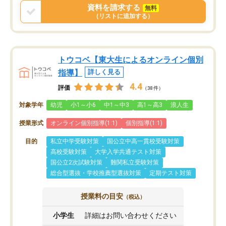
資料を請求する
無料
（リストに追加する）
トウコベ【東大生によるオンライン個別
指導】
詳しく見る
4.4
評価
（38件）
対象学年
幼児
小1～小6
中1～中3
高1～高3
浪人生
授業形式
オンライン個別指導(1:1)
個別指導(1:1)
目的
私立中学受験対策
国公立中高一貫校受験対策
高校受験対策
大学入学共通テスト対策
国公立2次試験対策
難関私立受験対策
総合型選抜・学校推薦型選抜対策
定期テスト対策
授業料の目安
（税込）
小学生
詳細はお問い合わせください