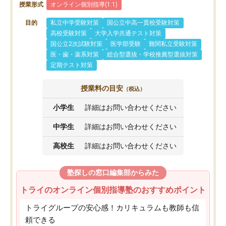
授業形式
オンライン個別指導(1:1)
目的
私立中学受験対策
国公立中高一貫校受験対策
高校受験対策
大学入学共通テスト対策
国公立2次試験対策
医学部受験
難関私立受験対策
医・歯・薬系対策
総合型選抜・学校推薦型選抜対策
定期テスト対策
授業料の目安
（税込）
小学生
詳細はお問い合わせください
中学生
詳細はお問い合わせください
高校生
詳細はお問い合わせください
塾探しの窓口編集部からみた
トライのオンライン個別指導塾のおすすめポイント
トライグループの安心感！カリキュラムも教師も信
頼できる