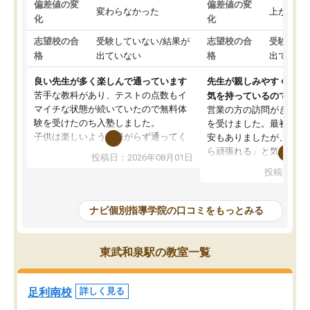
偏差値の変
偏差値の変
変わらなかった
上がった
化
化
志望校の合
受験していない/結果が
志望校の合
受験して
格
出ていない
格
出ていな
良い先生が多く楽しんで通っています
先生が親しみやすく勉強
苦手な教科があり、テストの点数もイ
気を持っているので安心
マイチな状態が続いていたので無料体
営業の方の訪問がきっか
験を受けたのち入塾しました。
を受けました。最初は続
子供は楽しいようで嫌がらず通ってく
安もありましたが、子ど
れています。
ら頑張れる」と気に入り
投稿日：2026年08月01日
先生は良い方が多く、いつも笑顔で対
以上お世話になっていま
投稿日：20
応して頂けるので安心してお任せする
ても分かりやすく、学校
ことができます。
き方や、子どもに合った
教室は少し狭い印象なので夜の時間帯
方を丁寧に教えてくださ
ナビ個別指導学院の口コミをもっとみる
など生徒さんが多い時間帯は手狭では
が深まっていると感じま
ないかな？と感じます。
熱心で、一人ひとりの苦
また駅前にあるのでアクセスは良いで
握し、復習や講習を通し
東武和泉駅の教室一覧
すが駐車場がないのでお迎えの際に近
ポートしてくださいます
隣のコインパーキングを利用または路
前より勉強に前向きに取
上駐車をするしかない点が少し不便で
になり、安心して通わせ
足利南校
詳しく見る
す。
感じています。これから