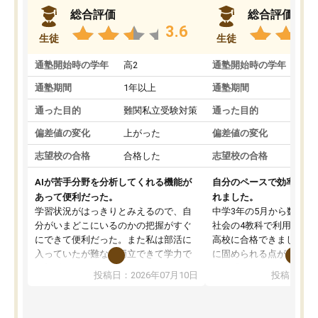
総合評価
総合評価
3.6
生徒
生徒
通塾開始時の学年
高2
通塾開始時の学年
中
通塾期間
1年以上
通塾期間
通った目的
難関私立受験対策
通った目的
偏差値の変化
上がった
偏差値の変化
志望校の合格
合格した
志望校の合格
AIが苦手分野を分析してくれる機能が
自分のペースで効率よく
あって便利だった。
れました。
学習状況がはっきりとみえるので、自
中学3年の5月から数学・
分がいまどこにいるのかの把握がすぐ
社会の4教科で利用し、偏
にできて便利だった。また私は部活に
高校に合格できました。
入っていたが難なく両立できて学力で
に固められる点が魅力で
も部活でも結果を残すことができてよ
れる「ウォームアップ」
投稿日：2026年07月10日
投稿日：20
かった。また問題演習の際に、自分が
項目のおかげで、手軽に
一度間違えた問題を繰り返し学習でき
せられます。何度も間違
たので苦手だった英語の克服につなが
「特訓」項目で徹底的に