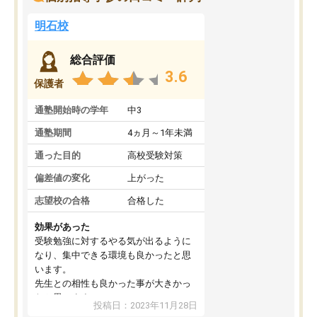
明石校
総合評価
3.6
保護者
通塾開始時の学年
中3
通塾期間
4ヵ月～1年未満
通った目的
高校受験対策
偏差値の変化
上がった
志望校の合格
合格した
効果があった
受験勉強に対するやる気が出るように
なり、集中できる環境も良かったと思
います。
先生との相性も良かった事が大きかっ
たと思います。
投稿日：2023年11月28日