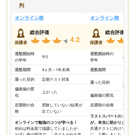
判
オンライン校
オンライン校
総合評価
総合評価
4.2
保護者
保護者
通塾開始時
通塾開始時の
中2
高3
の学年
学年
通塾期間
4ヵ月～1年未満
通塾期間
1～3
通った目的
定期テスト対策
大学入
通った目的
対策
偏差値の変
上がった
化
偏差値の変化
上がっ
志望校の合
受験していない/結果が
志望校の合格
合格し
格
出ていない
ラストスパートの１か月
オンラインで勉強のコツが学べる！
が、本当に助かりました
初めは料金面で躊躇していましたが、
共通テストに向けての追
お試し後の面談で、「子どもがやる気
に、入塾しました。田舎