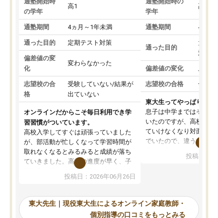
通塾開始時
通塾開始時の
高1
高3
の学年
学年
通塾期間
4ヵ月～1年未満
通塾期間
4ヵ月
通った目的
定期テスト対策
大学入
通った目的
対策
偏差値の変
変わらなかった
化
偏差値の変化
上がっ
志望校の合
受験していない/結果が
志望校の合格
合格し
格
出ていない
東大生ってやっぱりすご
息子は中学まではそこそ
オンラインだからこそ毎日利用でき学
いたのですが、高校に入
習習慣がついています。
ていけなくなり対面の塾
高校入学してすぐは頑張っていました
でいたので、違うアプロ
が、部活動が忙しくなって学習時間が
考えて入りました。地元
取れなくなるとみるみると成績が落ち
投稿日：20
で、当初は模試でD判定
ていきました。高校の進度が早く、子
していたのですが、やは
供も家に帰って勉強の話すると嫌な反
投稿日：2026年06月26日
験勉強に詳しく、先生か
応を示します。東大先生にお願いして
受け合格できました。ま
からは効率的な計画を先生が立ててく
自習室が毎日使えていつ
れるので、親としても安心です。毎日
東大先生｜現役東大生によるオンライン家庭教師・
るのが心強かったようで
使える自習室とかもあり、わからない
個別指導の口コミをもっとみる