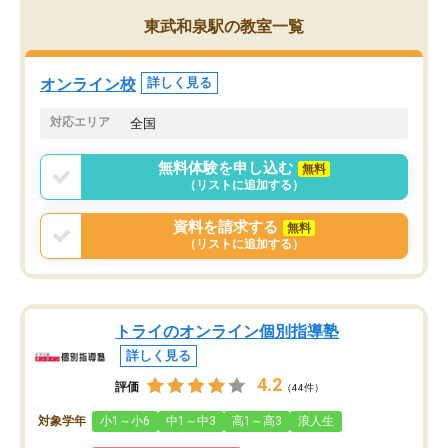
うちの子は、初回面談の講師の方で決
内容でした。それでも明
東武和泉駅の教室一覧
定しました。
やる気も出ましたし、苦
くなってきたようなので
オンラインツールを使用した単語帳の
お願いして良かったと思
オンライン校
詳しく見る
共有があり宿題もそちらで出される形
も合わなければチェンジ
でした。
娘は3科目ともずっと同
対応エリア
全国
2ヶ月で担当講師の方がお辞めになると
言う事で講師変更の申し出があり、あ
無料体験を申し込む
無料
まりに短期での変更だった為、塾に通
（リストに追加する）
う事にして退会しました。遅れも取り
戻せ、授業内容や講師の方は良かった
資料を請求する
無料
と思います。
（リストに追加する）
トライのオンライン個別指導塾
詳しく見る
4.2
評価
（44件）
対象学年
小1～小6
中1～中3
高1～高3
浪人生