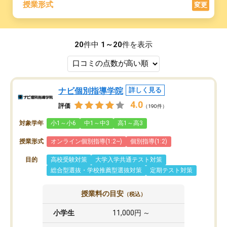
授業形式
変更
20
件中
1～20
件を表示
ナビ個別指導学院
詳しく見る
4.0
評価
（190件）
対象学年
小1～小6
中1～中3
高1～高3
授業形式
オンライン個別指導(1:2~)
個別指導(1:2)
目的
高校受験対策
大学入学共通テスト対策
総合型選抜・学校推薦型選抜対策
定期テスト対策
授業料の目安
（税込）
小学生
11,000円 ～