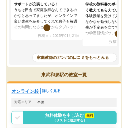
サポートが充実している！
学校の教科書のポイント
うちは田舎で家庭教師なんてできるの
く教えてもらえている
かなと思ってましたが、オンラインで
体験授業を受けて入塾し
良い先生を紹介してくれて息子も毎週
なかなか勉強しない息子
その時間になると自分からタブレット
生が予定表を立ててくれ
を開いてzoomを繋げるようになりまし
つ学習習慣がついてきま
投稿日：2025年01月21日
た！5科目なんでもOKなのもとても気
オンラインで週に一度の
投稿日：20
に入っています
指導が無い日も予定表に
成績もだいぶ下の方でしたが、通い始
したり、LINEでわから
めて1年ほどだった今では平均点以上の
問できるのでとても助か
家庭教師のガンバの口コミをもっとみる
科目が増えてきました！あと1年受験ま
であるので無料の週末教室を使用しな
がら頑張って欲しいと思います！
東武和泉駅の教室一覧
オンライン校
詳しく見る
対応エリア
全国
無料体験を申し込む
無料
（リストに追加する）