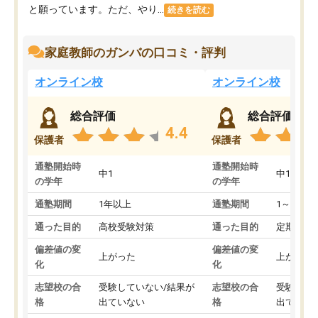
と願っています。ただ、やり...
続きを読む
家庭教師のガンバの口コミ・評判
オンライン校
オンライン校
総合評価
総合評価
4.4
保護者
保護者
通塾開始時
通塾開始時
中1
中1
の学年
の学年
通塾期間
1年以上
通塾期間
1～3ヵ月
通った目的
高校受験対策
通った目的
定期テス
偏差値の変
偏差値の変
上がった
上がった
化
化
志望校の合
受験していない/結果が
志望校の合
受験して
格
出ていない
格
出ていな