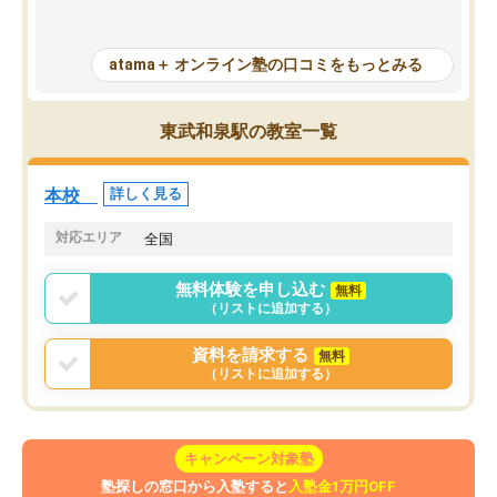
った点もよかった。ただAIをアピール
め、苦手克服に非常に役
して活用するのは良かった点もあった
また、その日の勉強時間
が、自分で自分の管理ができない人に
元数が可視化されるので
atama＋ オンライン塾の口コミをもっとみる
とっては難しい部分もあるのではない
しながら意欲的に取り組
かと思った。
常に効果を実感している
になった現在も大学受験
東武和泉駅の教室一覧
して利用しており、自信
すめできる塾です。
本校
詳しく見る
対応エリア
全国
無料体験を申し込む
無料
（リストに追加する）
資料を請求する
無料
（リストに追加する）
キャンペーン対象塾
塾探しの窓口から入塾すると
入塾金1万円OFF