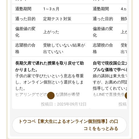
通塾期間
1～3ヵ月
通塾期間
4ヵ月～1
通った目的
定期テスト対策
通った目的
難関私立
偏差値の変
偏差値の変
上がった
上がった
化
化
志望校の合
受験していない/結果が
志望校の合
受験して
格
出ていない
格
出ていな
長期欠席で遅れた授業を取り戻せて助
自宅で現役国公立大学生
かりました。
ブルな価格で学べる
子供の家で学びたいという意志を尊重
娘の講師は東大生では無
し、オンライン個別という選択をしま
すが、お薦めの問題集や
した。
指導してくれています。2
ヒアリングでどのような講師が希望
もLINEで直接先生に質問
か、オプションは付帯するかなど選ぶ
教科でも)。受講科目や
投稿日：2025年09月12日
投稿日：20
事が出来ました。
めれるので、個人に合っ
講師とのマッチング後講師との初回ミ
ると思います。カリキュ
ーティングを行い、その講師で良いか
いなのがあり(有料)、受
トウコベ【東大生によるオンライン個別指導】の口
他の講師を希望するか子供との相性も
ことをどんなスケジュー
コミをもっとみる
見てから講師を決定する事ができま
くか相談したのですが、
す。
ち期待したものではなく