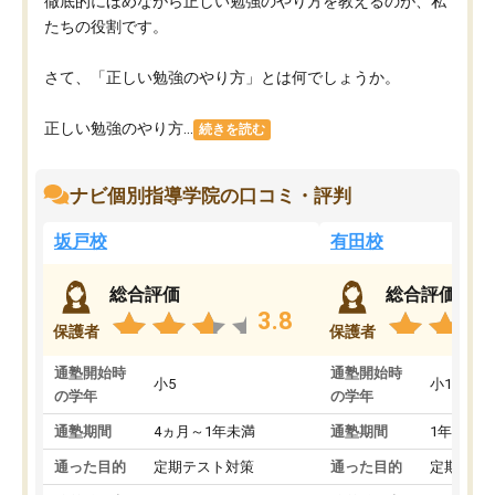
徹底的にほめながら正しい勉強のやり方を教えるのが、私
たちの役割です。
さて、「正しい勉強のやり方」とは何でしょうか。
正しい勉強のやり方...
続きを読む
ナビ個別指導学院の口コミ・評判
坂戸校
有田校
総合評価
総合評価
3.8
保護者
保護者
通塾開始時
通塾開始時
小5
小1
の学年
の学年
通塾期間
4ヵ月～1年未満
通塾期間
1年以上
通った目的
定期テスト対策
通った目的
定期テス