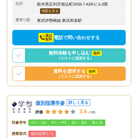
りたいと思える塾です。
住所
栃木県足利市堀込町2656-7 ASKビル3階
地図を見る
最寄り駅
東武伊勢崎線 東武和泉駅
通話
電話で問い合わせする
無料
無料体験を申し込む
無料
（リストに追加する）
資料を請求する
無料
（リストに追加する）
個別指導学参
詳しく見る
3.6
評価
（1件）
対象学年
小1～小6
中1～中3
高1～高3
浪人生
授業形式
個別指導(1:1)